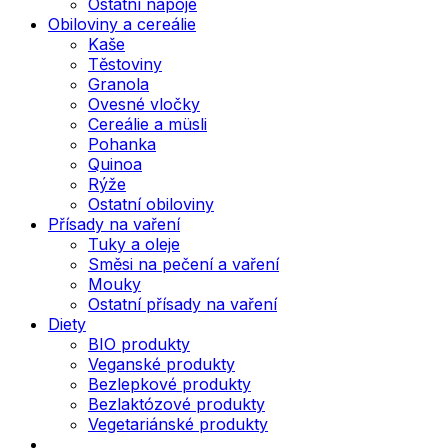
Ostatní nápoje
Obiloviny a cereálie
Kaše
Těstoviny
Granola
Ovesné vločky
Cereálie a müsli
Pohanka
Quinoa
Rýže
Ostatní obiloviny
Přísady na vaření
Tuky a oleje
Směsi na pečení a vaření
Mouky
Ostatní přísady na vaření
Diety
BIO produkty
Veganské produkty
Bezlepkové produkty
Bezlaktózové produkty
Vegetariánské produkty