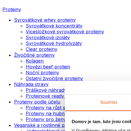
Proteiny
Syrovátkové whey proteiny
Syrovátkové koncentráty
Vícesložkové syrovátkové proteiny
Syrovátkové izoláty
Syrovátkové hydrolyzáty
Clear proteiny
Živočišné proteiny
Kolagen
Hovězí beef protein
Noční proteiny
Ostatní živočišné proteiny
Náhrada stravy
Práškové náhrady stravy
Proteinové ready to drink nápoje
Proteiny podle účelu
Souhlas
Proteiny na růst svalů
Proteiny na hubnutí
Proteiny pro ženy
Domov je tam, kde jsou coo
Veganské a rostlinné proteiny
V GymBeamu děláme vše prot
Jednosložkové veganské proteiny