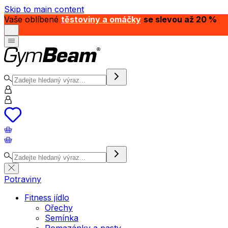
Skip to main content
Vaše oblíbené
těstoviny a omáčky
se slevou až 20 %
Potraviny
Fitness jídlo
Ořechy
Semínka
Pomazánky a pasty