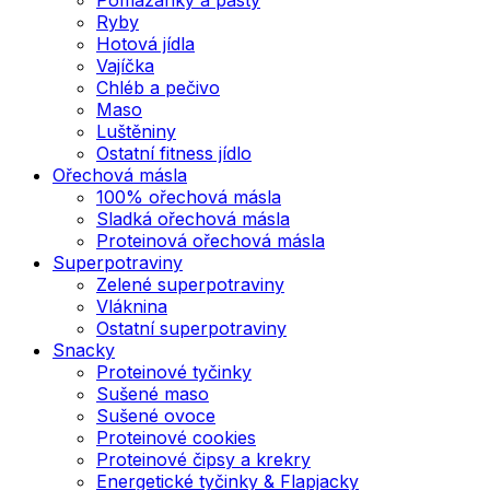
Ryby
Hotová jídla
Vajíčka
Chléb a pečivo
Maso
Luštěniny
Ostatní fitness jídlo
Ořechová másla
100% ořechová másla
Sladká ořechová másla
Proteinová ořechová másla
Superpotraviny
Zelené superpotraviny
Vláknina
Ostatní superpotraviny
Snacky
Proteinové tyčinky
Sušené maso
Sušené ovoce
Proteinové cookies
Proteinové čipsy a krekry
Energetické tyčinky & Flapjacky