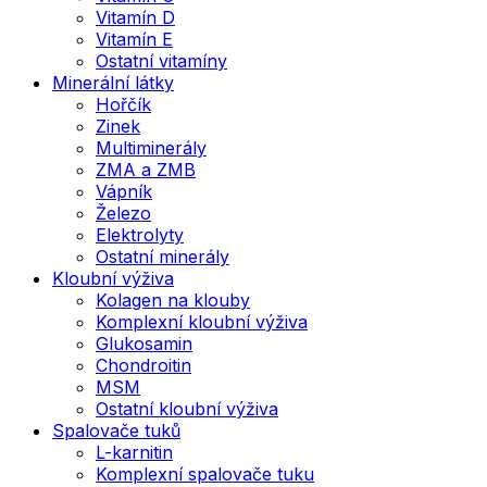
Vitamín D
Vitamín E
Ostatní vitamíny
Minerální látky
Hořčík
Zinek
Multiminerály
ZMA a ZMB
Vápník
Železo
Elektrolyty
Ostatní minerály
Kloubní výživa
Kolagen na klouby
Komplexní kloubní výživa
Glukosamin
Chondroitin
MSM
Ostatní kloubní výživa
Spalovače tuků
L-karnitin
Komplexní spalovače tuku