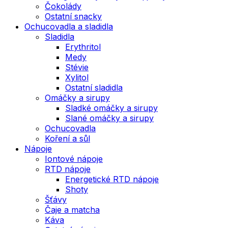
Čokolády
Ostatní snacky
Ochucovadla a sladidla
Sladidla
Erythritol
Medy
Stévie
Xylitol
Ostatní sladidla
Omáčky a sirupy
Sladké omáčky a sirupy
Slané omáčky a sirupy
Ochucovadla
Koření a sůl
Nápoje
Iontové nápoje
RTD nápoje
Energetické RTD nápoje
Shoty
Šťávy
Čaje a matcha
Káva