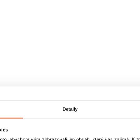
Detaily
kies
o, abychom vám zobrazovali jen obsah, který vás zajímá. K t