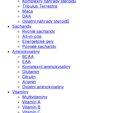
Komplexní náhrady steroidů
Tribulus Terrestris
Maca
DAA
Ostatní náhrady steroidů
Sacharidy
Rychlé sacharidy
All-in-one
Energetické gely
Pomalé sacharidy
Aminokyseliny
BCAA
EAA
Komplexní aminokyseliny
Glutamin
Citrulin
Arginin
Ostatní aminokyseliny
Vitamíny
Multivitamíny
Vitamín A
Vitamín B
Vitamín C