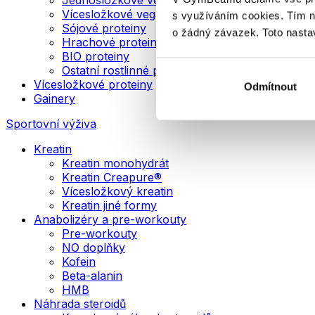
Vícesložkové veganské proteiny
s využíváním cookies. Tím 
Sójové proteiny
o žádný závazek. Toto nasta
Hrachové proteiny
BIO proteiny
Ostatní rostlinné proteiny
Vícesložkové proteiny
Odmítnout
Gainery
Sportovní výživa
Kreatin
Kreatin monohydrát
Kreatin Creapure®
Vícesložkový kreatin
Kreatin jiné formy
Anabolizéry a pre-workouty
Pre-workouty
NO doplňky
Kofein
Beta-alanin
HMB
Náhrada steroidů