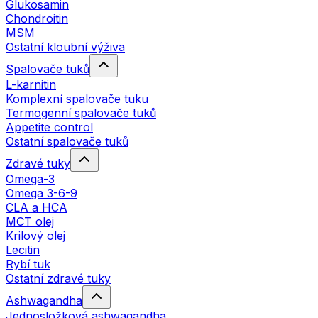
Glukosamin
Chondroitin
MSM
Ostatní kloubní výživa
Spalovače tuků
L-karnitin
Komplexní spalovače tuku
Termogenní spalovače tuků
Appetite control
Ostatní spalovače tuků
Zdravé tuky
Omega-3
Omega 3-6-9
CLA a HCA
MCT olej
Krilový olej
Lecitin
Rybí tuk
Ostatní zdravé tuky
Ashwagandha
Jednosložková ashwagandha