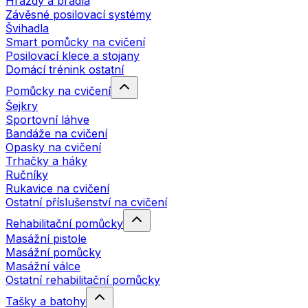
Hrazdy a bradla
Závěsné posilovací systémy
Švihadla
Smart pomůcky na cvičení
Posilovací klece a stojany
Domácí trénink ostatní
Pomůcky na cvičení
Šejkry
Sportovní láhve
Bandáže na cvičení
Opasky na cvičení
Trhačky a háky
Ručníky
Rukavice na cvičení
Ostatní příslušenství na cvičení
Rehabilitační pomůcky
Masážní pistole
Masážní pomůcky
Masážní válce
Ostatní rehabilitační pomůcky
Tašky a batohy