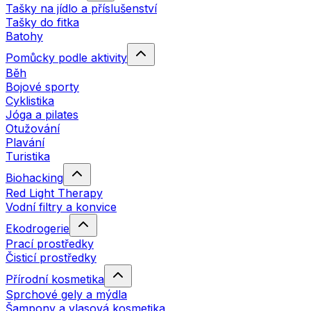
Tašky na jídlo a příslušenství
Tašky do fitka
Batohy
Pomůcky podle aktivity
Běh
Bojové sporty
Cyklistika
Jóga a pilates
Otužování
Plavání
Turistika
Biohacking
Red Light Therapy
Vodní filtry a konvice
Ekodrogerie
Prací prostředky
Čisticí prostředky
Přírodní kosmetika
Sprchové gely a mýdla
Šampony a vlasová kosmetika