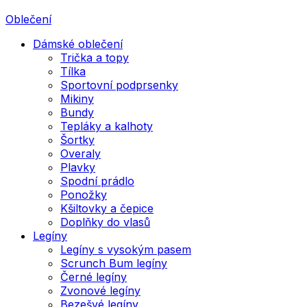
Oblečení
Dámské oblečení
Trička a topy
Tílka
Sportovní podprsenky
Mikiny
Bundy
Tepláky a kalhoty
Šortky
Overaly
Plavky
Spodní prádlo
Ponožky
Kšiltovky a čepice
Doplňky do vlasů
Legíny
Legíny s vysokým pasem
Scrunch Bum legíny
Černé legíny
Zvonové legíny
Bezešvé legíny