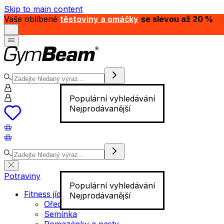
Skip to main content
Vaše oblíbené
těstoviny a omáčky
se slevou až 20 %
Populární vyhledávání
Nejprodávanější
Potraviny
Populární vyhledávání
Fitness jídlo
Nejprodávanější
Ořechy
Semínka
Pomazánky a pasty