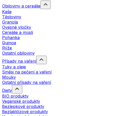
Obiloviny a cereálie
Kaše
Těstoviny
Granola
Ovesné vločky
Cereálie a müsli
Pohanka
Quinoa
Rýže
Ostatní obiloviny
Přísady na vaření
Tuky a oleje
Směsi na pečení a vaření
Mouky
Ostatní přísady na vaření
Diety
BIO produkty
Veganské produkty
Bezlepkové produkty
Bezlaktózové produkty