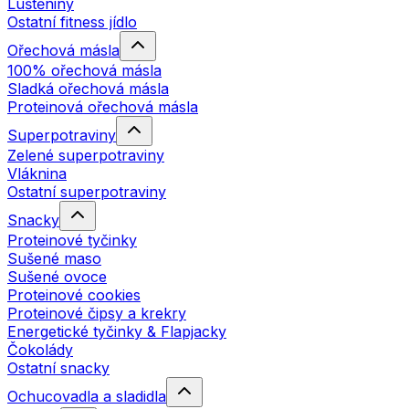
Luštěniny
Ostatní fitness jídlo
Ořechová másla
100% ořechová másla
Sladká ořechová másla
Proteinová ořechová másla
Superpotraviny
Zelené superpotraviny
Vláknina
Ostatní superpotraviny
Snacky
Proteinové tyčinky
Sušené maso
Sušené ovoce
Proteinové cookies
Proteinové čipsy a krekry
Energetické tyčinky & Flapjacky
Čokolády
Ostatní snacky
Ochucovadla a sladidla