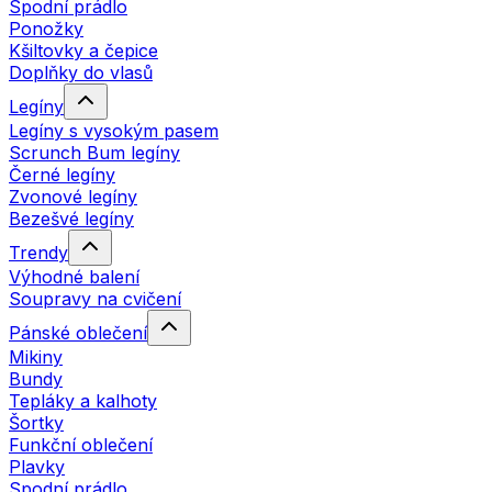
Spodní prádlo
Ponožky
Kšiltovky a čepice
Doplňky do vlasů
Legíny
Legíny s vysokým pasem
Scrunch Bum legíny
Černé legíny
Zvonové legíny
Bezešvé legíny
Trendy
Výhodné balení
Soupravy na cvičení
Pánské oblečení
Mikiny
Bundy
Tepláky a kalhoty
Šortky
Funkční oblečení
Plavky
Spodní prádlo