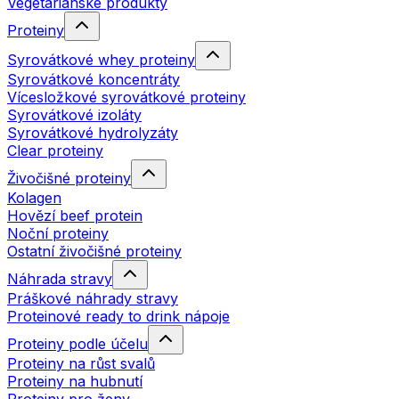
Vegetariánské produkty
Proteiny
Syrovátkové whey proteiny
Syrovátkové koncentráty
Vícesložkové syrovátkové proteiny
Syrovátkové izoláty
Syrovátkové hydrolyzáty
Clear proteiny
Živočišné proteiny
Kolagen
Hovězí beef protein
Noční proteiny
Ostatní živočišné proteiny
Náhrada stravy
Práškové náhrady stravy
Proteinové ready to drink nápoje
Proteiny podle účelu
Proteiny na růst svalů
Proteiny na hubnutí