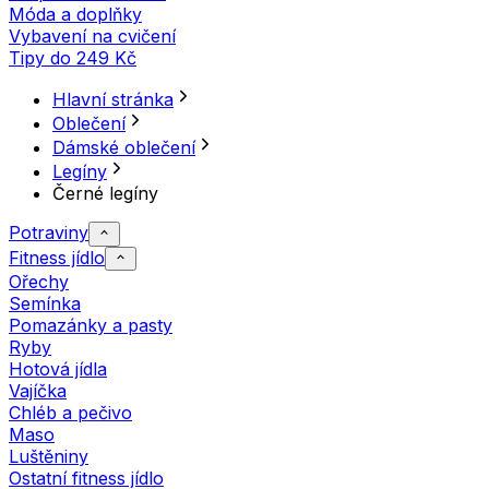
Móda a doplňky
Vybavení na cvičení
Tipy do 249 Kč
Hlavní stránka
Oblečení
Dámské oblečení
Legíny
Černé legíny
Potraviny
Fitness jídlo
Ořechy
Semínka
Pomazánky a pasty
Ryby
Hotová jídla
Vajíčka
Chléb a pečivo
Maso
Luštěniny
Ostatní fitness jídlo