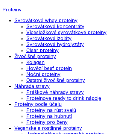
Proteiny
Syrovátkové whey proteiny
Syrovátkové koncentráty
Vícesložkové syrovátkové proteiny
Syrovátkové izoláty
Syrovátkové hydrolyzáty
Clear proteiny
Živočišné proteiny
Kolagen
Hovězí beef protein
Noční proteiny
Ostatní živočišné proteiny
Náhrada stravy
Práškové náhrady stravy
Proteinové ready to drink nápoje
Proteiny podle účelu
Proteiny na růst svalů
Proteiny na hubnutí
Proteiny pro ženy
Veganské a rostlinné proteiny
Jednosložkové veganské proteiny