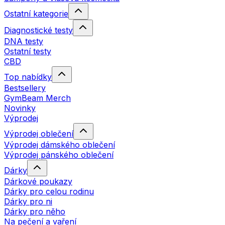
Ostatní kategorie
Diagnostické testy
DNA testy
Ostatní testy
CBD
Top nabídky
Bestsellery
GymBeam Merch
Novinky
Výprodej
Výprodej oblečení
Výprodej dámského oblečení
Výprodej pánského oblečení
Dárky
Dárkové poukazy
Dárky pro celou rodinu
Dárky pro ni
Dárky pro něho
Na pečení a vaření