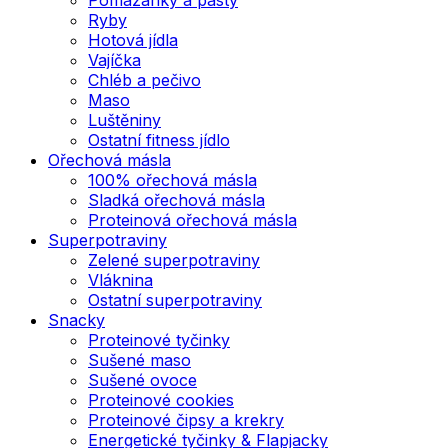
Ryby
Hotová jídla
Vajíčka
Chléb a pečivo
Maso
Luštěniny
Ostatní fitness jídlo
Ořechová másla
100% ořechová másla
Sladká ořechová másla
Proteinová ořechová másla
Superpotraviny
Zelené superpotraviny
Vláknina
Ostatní superpotraviny
Snacky
Proteinové tyčinky
Sušené maso
Sušené ovoce
Proteinové cookies
Proteinové čipsy a krekry
Energetické tyčinky & Flapjacky