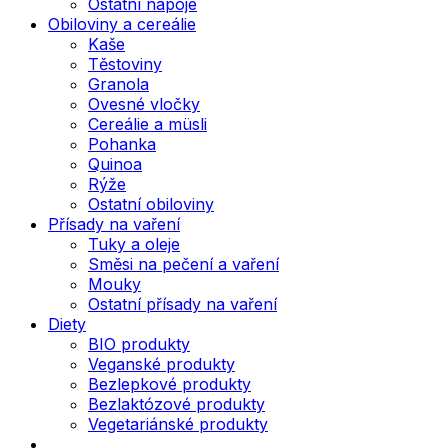
Ostatní nápoje
Obiloviny a cereálie
Kaše
Těstoviny
Granola
Ovesné vločky
Cereálie a müsli
Pohanka
Quinoa
Rýže
Ostatní obiloviny
Přísady na vaření
Tuky a oleje
Směsi na pečení a vaření
Mouky
Ostatní přísady na vaření
Diety
BIO produkty
Veganské produkty
Bezlepkové produkty
Bezlaktózové produkty
Vegetariánské produkty