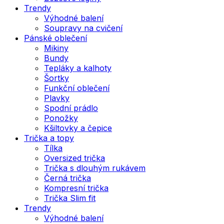
Trendy
Výhodné balení
Soupravy na cvičení
Pánské oblečení
Mikiny
Bundy
Tepláky a kalhoty
Šortky
Funkční oblečení
Plavky
Spodní prádlo
Ponožky
Kšiltovky a čepice
Trička a topy
Tílka
Oversized trička
Trička s dlouhým rukávem
Černá trička
Kompresní trička
Trička Slim fit
Trendy
Výhodné balení