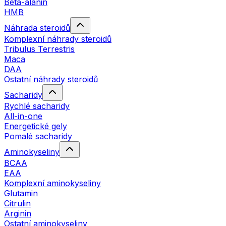
Beta-alanin
HMB
Náhrada steroidů
Komplexní náhrady steroidů
Tribulus Terrestris
Maca
DAA
Ostatní náhrady steroidů
Sacharidy
Rychlé sacharidy
All-in-one
Energetické gely
Pomalé sacharidy
Aminokyseliny
BCAA
EAA
Komplexní aminokyseliny
Glutamin
Citrulin
Arginin
Ostatní aminokyseliny