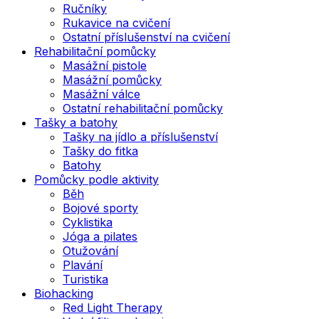
Ručníky
Rukavice na cvičení
Ostatní příslušenství na cvičení
Rehabilitační pomůcky
Masážní pistole
Masážní pomůcky
Masážní válce
Ostatní rehabilitační pomůcky
Tašky a batohy
Tašky na jídlo a příslušenství
Tašky do fitka
Batohy
Pomůcky podle aktivity
Běh
Bojové sporty
Cyklistika
Jóga a pilates
Otužování
Plavání
Turistika
Biohacking
Red Light Therapy