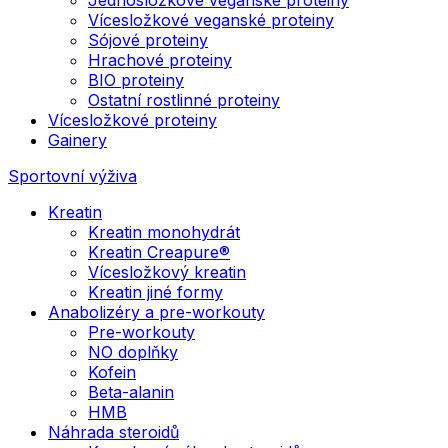
Vícesložkové veganské proteiny
Sójové proteiny
Hrachové proteiny
BIO proteiny
Ostatní rostlinné proteiny
Vícesložkové proteiny
Gainery
Sportovní výživa
Kreatin
Kreatin monohydrát
Kreatin Creapure®
Vícesložkový kreatin
Kreatin jiné formy
Anabolizéry a pre-workouty
Pre-workouty
NO doplňky
Kofein
Beta-alanin
HMB
Náhrada steroidů