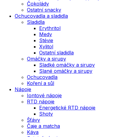
Čokolády
Ostatní snacky
Ochucovadla a sladidla
Sladidla
Erythritol
Medy
Stévie
Xylitol
Ostatní sladidla
Omáčky a sirupy
Sladké omáčky a sirupy
Slané omáčky a sirupy
Ochucovadla
Koření a sůl
Nápoje
Iontové nápoje
RTD nápoje
Energetické RTD nápoje
Shoty
Šťávy
Čaje a matcha
Káva