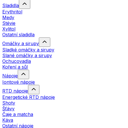
Sladidla
Erythritol
Medy
Stévie
Xylitol
Ostatní sladidla
Omáčky a sirupy
Sladké omáčky a sirupy
Slané omáčky a sirupy
Ochucovadla
Koření a sůl
Nápoje
Iontové nápoje
RTD nápoje
Energetické RTD nápoje
Shoty
Šťávy
Čaje a matcha
Káva
Ostatní nápoje