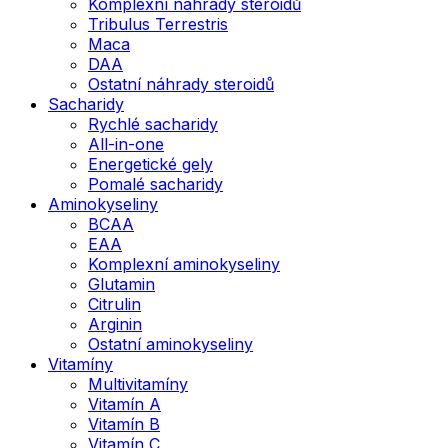
Komplexní náhrady steroidů
Tribulus Terrestris
Maca
DAA
Ostatní náhrady steroidů
Sacharidy
Rychlé sacharidy
All-in-one
Energetické gely
Pomalé sacharidy
Aminokyseliny
BCAA
EAA
Komplexní aminokyseliny
Glutamin
Citrulin
Arginin
Ostatní aminokyseliny
Vitamíny
Multivitamíny
Vitamín A
Vitamín B
Vitamín C