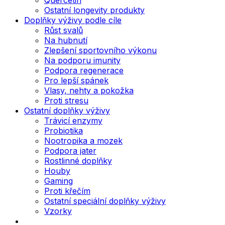
Ostatní longevity produkty
Doplňky výživy podle cíle
Růst svalů
Na hubnutí
Zlepšení sportovního výkonu
Na podporu imunity
Podpora regenerace
Pro lepší spánek
Vlasy, nehty a pokožka
Proti stresu
Ostatní doplňky výživy
Trávicí enzymy
Probiotika
Nootropika a mozek
Podpora jater
Rostlinné doplňky
Houby
Gaming
Proti křečím
Ostatní speciální doplňky výživy
Vzorky