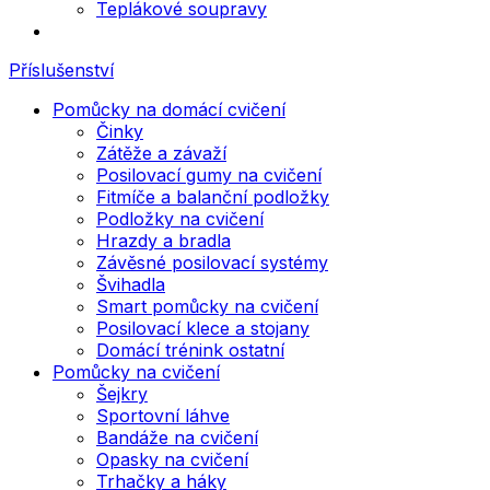
Teplákové soupravy
Příslušenství
Pomůcky na domácí cvičení
Činky
Zátěže a závaží
Posilovací gumy na cvičení
Fitmíče a balanční podložky
Podložky na cvičení
Hrazdy a bradla
Závěsné posilovací systémy
Švihadla
Smart pomůcky na cvičení
Posilovací klece a stojany
Domácí trénink ostatní
Pomůcky na cvičení
Šejkry
Sportovní láhve
Bandáže na cvičení
Opasky na cvičení
Trhačky a háky