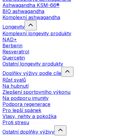
Ashwagandha KSM-66®
BIO ashwagandha
Komplexní ashwagandha
Longevity
Komplexní longevity produkty
NAD+
Berberin
Resveratrol
Quercetin
Ostatní longevity produkty
Doplňky výživy podle cíle
Růst svalů
Na hubnutí
Zlepšení sportovního výkonu
Na podporu imunity
Podpora regenerace
Pro lepší spánek
Vlasy, nehty a pokožka
Proti stresu
Ostatní doplňky výživy