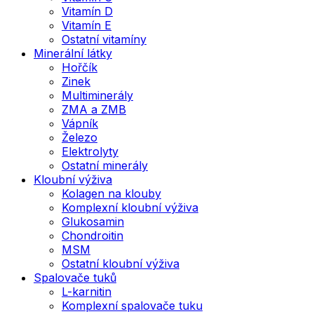
Vitamín D
Vitamín E
Ostatní vitamíny
Minerální látky
Hořčík
Zinek
Multiminerály
ZMA a ZMB
Vápník
Železo
Elektrolyty
Ostatní minerály
Kloubní výživa
Kolagen na klouby
Komplexní kloubní výživa
Glukosamin
Chondroitin
MSM
Ostatní kloubní výživa
Spalovače tuků
L-karnitin
Komplexní spalovače tuku