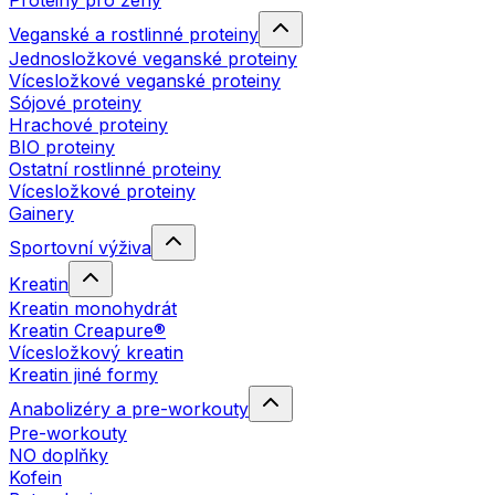
Proteiny pro ženy
Veganské a rostlinné proteiny
Jednosložkové veganské proteiny
Vícesložkové veganské proteiny
Sójové proteiny
Hrachové proteiny
BIO proteiny
Ostatní rostlinné proteiny
Vícesložkové proteiny
Gainery
Sportovní výživa
Kreatin
Kreatin monohydrát
Kreatin Creapure®
Vícesložkový kreatin
Kreatin jiné formy
Anabolizéry a pre-workouty
Pre-workouty
NO doplňky
Kofein