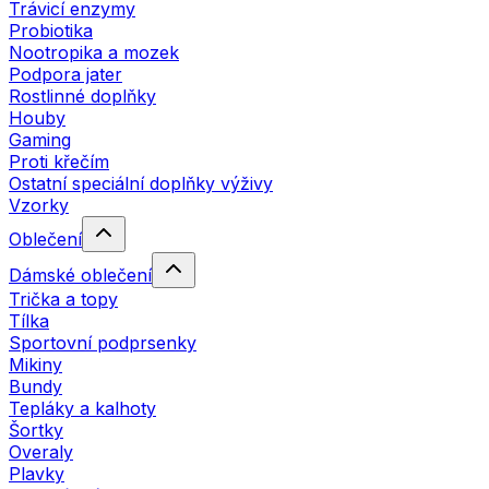
Trávicí enzymy
Probiotika
Nootropika a mozek
Podpora jater
Rostlinné doplňky
Houby
Gaming
Proti křečím
Ostatní speciální doplňky výživy
Vzorky
Oblečení
Dámské oblečení
Trička a topy
Tílka
Sportovní podprsenky
Mikiny
Bundy
Tepláky a kalhoty
Šortky
Overaly
Plavky