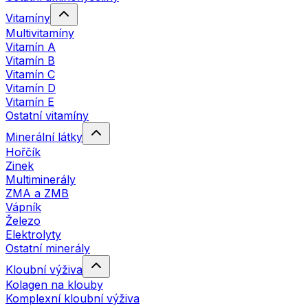
Vitamíny
Multivitamíny
Vitamín A
Vitamín B
Vitamín C
Vitamín D
Vitamín E
Ostatní vitamíny
Minerální látky
Hořčík
Zinek
Multiminerály
ZMA a ZMB
Vápník
Železo
Elektrolyty
Ostatní minerály
Kloubní výživa
Kolagen na klouby
Komplexní kloubní výživa