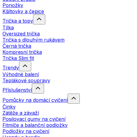
Ponožky
Kšiltovky a čepice
Trička a topy
Tílka
Oversized trička
Trička s dlouhým rukávem
Černá trička
Kompresní trička
Trička Slim fit
Trendy
Výhodné balení
Teplákové soupravy
Příslušenství
Pomůcky na domácí cvičení
Činky
Zátěže a závaží
Posilovací gumy na cvičení
Fitmíče a balanční podložky
Podložky na cvičení