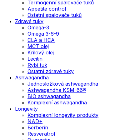
Termogenní spalovače tuků
Appetite control
Ostatní spalovače tuků
Zdravé tuky
Omega-3
Omega 3-6-9
CLA a HCA
MCT olej
Krilový olej
Lecitin
Rybí tuk
Ostatní zdravé tuky
Ashwagandha
Jednosložková ashwagandha
Ashwagandha KSM-66®
BIO ashwagandha
Komplexní ashwagandha
Longevity
Komplexní longevity produkty
NAD+
Berberin
Resveratrol
Quercetin