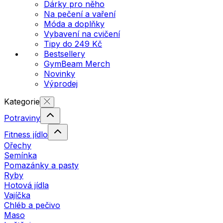
Dárky pro něho
Na pečení a vaření
Móda a doplňky
Vybavení na cvičení
Tipy do 249 Kč
Bestsellery
GymBeam Merch
Novinky
Výprodej
Kategorie
Potraviny
Fitness jídlo
Ořechy
Semínka
Pomazánky a pasty
Ryby
Hotová jídla
Vajíčka
Chléb a pečivo
Maso