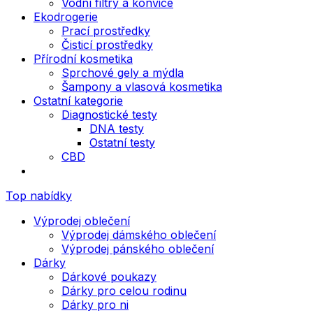
Vodní filtry a konvice
Ekodrogerie
Prací prostředky
Čisticí prostředky
Přírodní kosmetika
Sprchové gely a mýdla
Šampony a vlasová kosmetika
Ostatní kategorie
Diagnostické testy
DNA testy
Ostatní testy
CBD
Top nabídky
Výprodej oblečení
Výprodej dámského oblečení
Výprodej pánského oblečení
Dárky
Dárkové poukazy
Dárky pro celou rodinu
Dárky pro ni