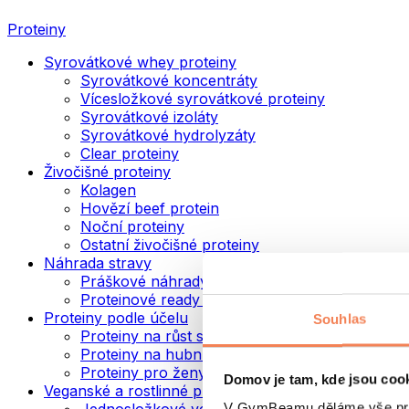
Proteiny
Syrovátkové whey proteiny
Syrovátkové koncentráty
Vícesložkové syrovátkové proteiny
Syrovátkové izoláty
Syrovátkové hydrolyzáty
Clear proteiny
Živočišné proteiny
Kolagen
Hovězí beef protein
Noční proteiny
Ostatní živočišné proteiny
Náhrada stravy
Práškové náhrady stravy
Proteinové ready to drink nápoje
Proteiny podle účelu
Souhlas
Proteiny na růst svalů
Proteiny na hubnutí
Proteiny pro ženy
Domov je tam, kde jsou coo
Veganské a rostlinné proteiny
V GymBeamu děláme vše prot
Jednosložkové veganské proteiny