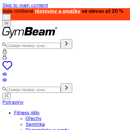
Skip to main content
Vaše oblíbené
těstoviny a omáčky
se slevou až 20 %
Potraviny
Fitness jídlo
Ořechy
Semínka
Pomazánky a pasty