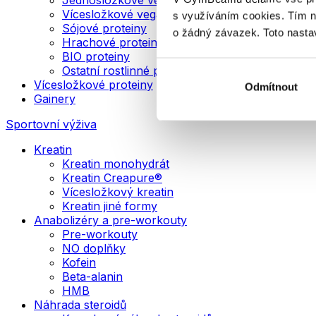
Vícesložkové veganské proteiny
s využíváním cookies. Tím 
Sójové proteiny
o žádný závazek. Toto nasta
Hrachové proteiny
BIO proteiny
Ostatní rostlinné proteiny
Vícesložkové proteiny
Odmítnout
Gainery
Sportovní výživa
Kreatin
Kreatin monohydrát
Kreatin Creapure®
Vícesložkový kreatin
Kreatin jiné formy
Anabolizéry a pre-workouty
Pre-workouty
NO doplňky
Kofein
Beta-alanin
HMB
Náhrada steroidů