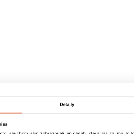
Detaily
kies
o, abychom vám zobrazovali jen obsah, který vás zajímá. K t