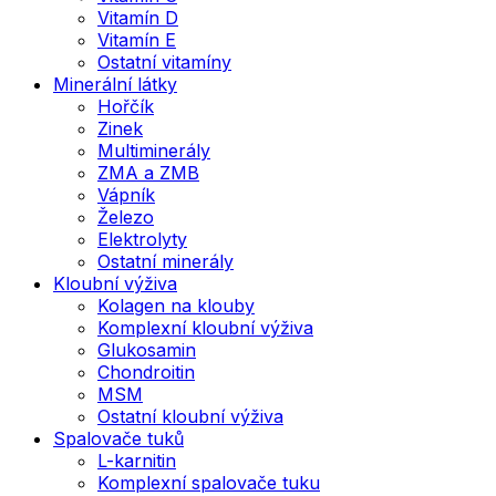
Vitamín D
Vitamín E
Ostatní vitamíny
Minerální látky
Hořčík
Zinek
Multiminerály
ZMA a ZMB
Vápník
Železo
Elektrolyty
Ostatní minerály
Kloubní výživa
Kolagen na klouby
Komplexní kloubní výživa
Glukosamin
Chondroitin
MSM
Ostatní kloubní výživa
Spalovače tuků
L-karnitin
Komplexní spalovače tuku