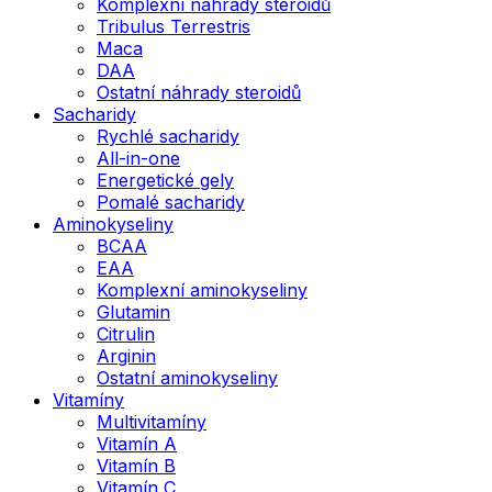
Komplexní náhrady steroidů
Tribulus Terrestris
Maca
DAA
Ostatní náhrady steroidů
Sacharidy
Rychlé sacharidy
All-in-one
Energetické gely
Pomalé sacharidy
Aminokyseliny
BCAA
EAA
Komplexní aminokyseliny
Glutamin
Citrulin
Arginin
Ostatní aminokyseliny
Vitamíny
Multivitamíny
Vitamín A
Vitamín B
Vitamín C