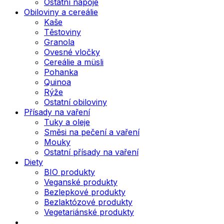
Ostatní nápoje
Obiloviny a cereálie
Kaše
Těstoviny
Granola
Ovesné vločky
Cereálie a müsli
Pohanka
Quinoa
Rýže
Ostatní obiloviny
Přísady na vaření
Tuky a oleje
Směsi na pečení a vaření
Mouky
Ostatní přísady na vaření
Diety
BIO produkty
Veganské produkty
Bezlepkové produkty
Bezlaktózové produkty
Vegetariánské produkty