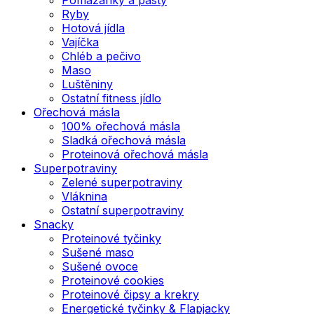
Ryby
Hotová jídla
Vajíčka
Chléb a pečivo
Maso
Luštěniny
Ostatní fitness jídlo
Ořechová másla
100% ořechová másla
Sladká ořechová másla
Proteinová ořechová másla
Superpotraviny
Zelené superpotraviny
Vláknina
Ostatní superpotraviny
Snacky
Proteinové tyčinky
Sušené maso
Sušené ovoce
Proteinové cookies
Proteinové čipsy a krekry
Energetické tyčinky & Flapjacky