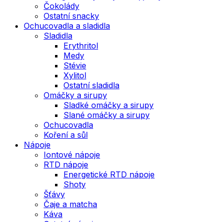
Čokolády
Ostatní snacky
Ochucovadla a sladidla
Sladidla
Erythritol
Medy
Stévie
Xylitol
Ostatní sladidla
Omáčky a sirupy
Sladké omáčky a sirupy
Slané omáčky a sirupy
Ochucovadla
Koření a sůl
Nápoje
Iontové nápoje
RTD nápoje
Energetické RTD nápoje
Shoty
Šťávy
Čaje a matcha
Káva