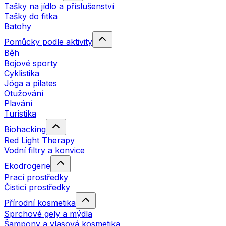
Tašky na jídlo a příslušenství
Tašky do fitka
Batohy
Pomůcky podle aktivity
Běh
Bojové sporty
Cyklistika
Jóga a pilates
Otužování
Plavání
Turistika
Biohacking
Red Light Therapy
Vodní filtry a konvice
Ekodrogerie
Prací prostředky
Čisticí prostředky
Přírodní kosmetika
Sprchové gely a mýdla
Šampony a vlasová kosmetika