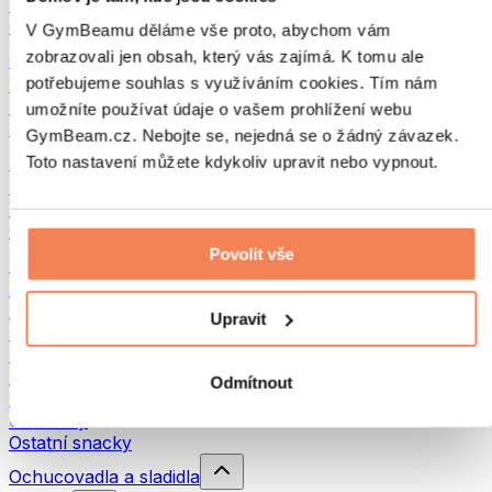
Luštěniny
Ostatní fitness jídlo
V GymBeamu děláme vše proto, abychom vám
zobrazovali jen obsah, který vás zajímá. K tomu ale
Ořechová másla
potřebujeme souhlas s využíváním cookies. Tím nám
100% ořechová másla
Sladká ořechová másla
umožníte používat údaje o vašem prohlížení webu
Proteinová ořechová másla
GymBeam.cz. Nebojte se, nejedná se o žádný závazek.
Superpotraviny
Toto nastavení můžete kdykoliv upravit nebo vypnout.
Zelené superpotraviny
Vláknina
Ostatní superpotraviny
Povolit vše
Snacky
Proteinové tyčinky
Sušené maso
Upravit
Sušené ovoce
Proteinové cookies
Proteinové čipsy a krekry
Odmítnout
Energetické tyčinky & Flapjacky
Čokolády
Ostatní snacky
Ochucovadla a sladidla