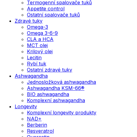
Termogenní spalovače tuků
Appetite control
Ostatní spalovače tuků
Zdravé tuky
Omega-3
Omega 3-6-9
CLA a HCA
MCT olej
Krilový olej
Lecitin
Rybí tuk
Ostatní zdravé tuky
Ashwagandha
Jednosložková ashwagandha
Ashwagandha KSM-66®
BIO ashwagandha
Komplexní ashwagandha
Longevity
Komplexní longevity produkty
NAD+
Berberin
Resveratrol
Quercetin