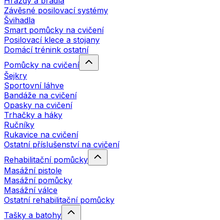
Hrazdy a bradla
Závěsné posilovací systémy
Švihadla
Smart pomůcky na cvičení
Posilovací klece a stojany
Domácí trénink ostatní
Pomůcky na cvičení
Šejkry
Sportovní láhve
Bandáže na cvičení
Opasky na cvičení
Trhačky a háky
Ručníky
Rukavice na cvičení
Ostatní příslušenství na cvičení
Rehabilitační pomůcky
Masážní pistole
Masážní pomůcky
Masážní válce
Ostatní rehabilitační pomůcky
Tašky a batohy