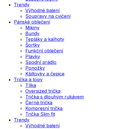
Trendy
Výhodné balení
Soupravy na cvičení
Pánské oblečení
Mikiny
Bundy
Tepláky a kalhoty
Šortky
Funkční oblečení
Plavky
Spodní prádlo
Ponožky
Kšiltovky a čepice
Trička a topy
Tílka
Oversized trička
Trička s dlouhým rukávem
Černá trička
Kompresní trička
Trička Slim fit
Trendy
Výhodné balení