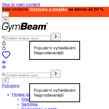
Skip to main content
Vaše oblíbené
těstoviny a omáčky
se slevou až 20 %
Populární vyhledávání
Nejprodávanější
Potraviny
Populární vyhledávání
Fitness jídlo
Nejprodávanější
Ořechy
Semínka
Pomazánky a pasty