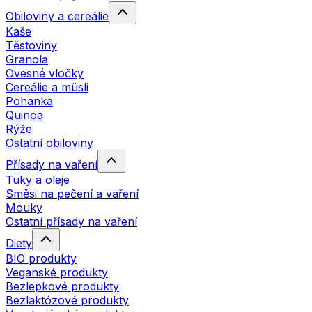
Obiloviny a cereálie
Kaše
Těstoviny
Granola
Ovesné vločky
Cereálie a müsli
Pohanka
Quinoa
Rýže
Ostatní obiloviny
Přísady na vaření
Tuky a oleje
Směsi na pečení a vaření
Mouky
Ostatní přísady na vaření
Diety
BIO produkty
Veganské produkty
Bezlepkové produkty
Bezlaktózové produkty