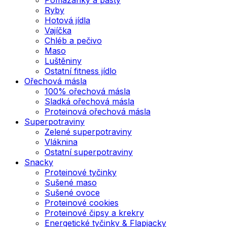
Ryby
Hotová jídla
Vajíčka
Chléb a pečivo
Maso
Luštěniny
Ostatní fitness jídlo
Ořechová másla
100% ořechová másla
Sladká ořechová másla
Proteinová ořechová másla
Superpotraviny
Zelené superpotraviny
Vláknina
Ostatní superpotraviny
Snacky
Proteinové tyčinky
Sušené maso
Sušené ovoce
Proteinové cookies
Proteinové čipsy a krekry
Energetické tyčinky & Flapjacky