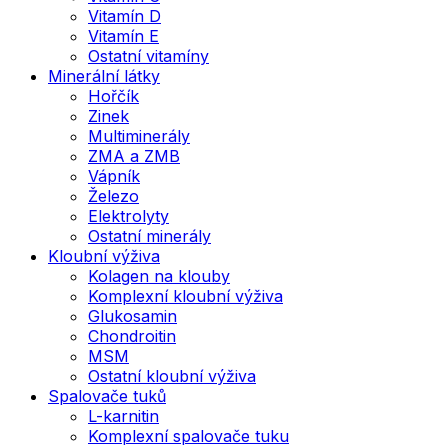
Vitamín D
Vitamín E
Ostatní vitamíny
Minerální látky
Hořčík
Zinek
Multiminerály
ZMA a ZMB
Vápník
Železo
Elektrolyty
Ostatní minerály
Kloubní výživa
Kolagen na klouby
Komplexní kloubní výživa
Glukosamin
Chondroitin
MSM
Ostatní kloubní výživa
Spalovače tuků
L-karnitin
Komplexní spalovače tuku