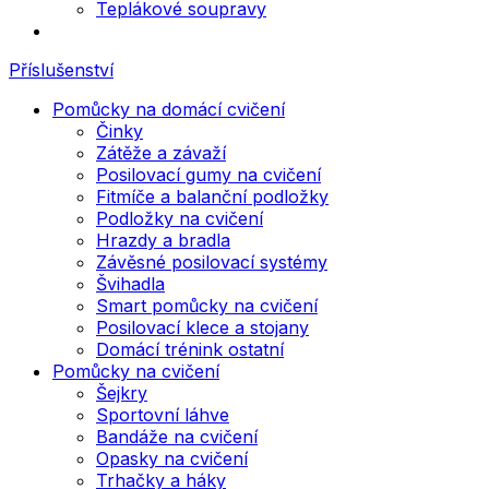
Teplákové soupravy
Příslušenství
Pomůcky na domácí cvičení
Činky
Zátěže a závaží
Posilovací gumy na cvičení
Fitmíče a balanční podložky
Podložky na cvičení
Hrazdy a bradla
Závěsné posilovací systémy
Švihadla
Smart pomůcky na cvičení
Posilovací klece a stojany
Domácí trénink ostatní
Pomůcky na cvičení
Šejkry
Sportovní láhve
Bandáže na cvičení
Opasky na cvičení
Trhačky a háky