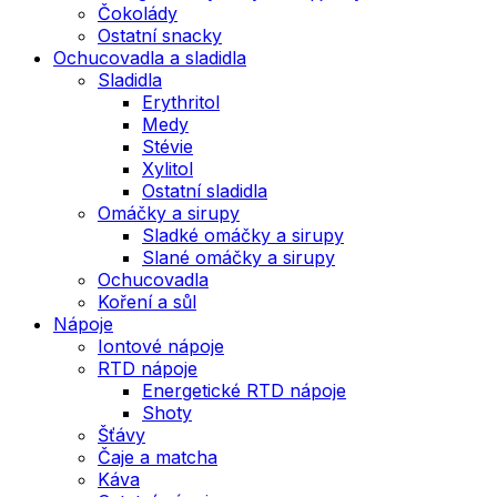
Čokolády
Ostatní snacky
Ochucovadla a sladidla
Sladidla
Erythritol
Medy
Stévie
Xylitol
Ostatní sladidla
Omáčky a sirupy
Sladké omáčky a sirupy
Slané omáčky a sirupy
Ochucovadla
Koření a sůl
Nápoje
Iontové nápoje
RTD nápoje
Energetické RTD nápoje
Shoty
Šťávy
Čaje a matcha
Káva