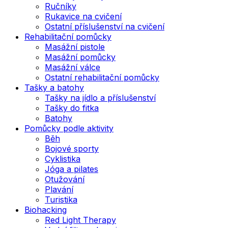
Ručníky
Rukavice na cvičení
Ostatní příslušenství na cvičení
Rehabilitační pomůcky
Masážní pistole
Masážní pomůcky
Masážní válce
Ostatní rehabilitační pomůcky
Tašky a batohy
Tašky na jídlo a příslušenství
Tašky do fitka
Batohy
Pomůcky podle aktivity
Běh
Bojové sporty
Cyklistika
Jóga a pilates
Otužování
Plavání
Turistika
Biohacking
Red Light Therapy