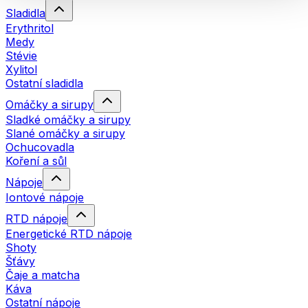
Sladidla
Erythritol
Medy
Stévie
Xylitol
Ostatní sladidla
Omáčky a sirupy
Sladké omáčky a sirupy
Slané omáčky a sirupy
Ochucovadla
Koření a sůl
Nápoje
Iontové nápoje
RTD nápoje
Energetické RTD nápoje
Shoty
Šťávy
Čaje a matcha
Káva
Ostatní nápoje