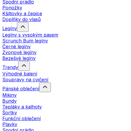
Spodní prádlo
Ponožky
Kšiltovky a čepice
Doplňky do vlasů
Legíny
Legíny s vysokým pasem
Scrunch Bum legíny
Černé legíny
Zvonové legíny
Bezešvé legíny
Trendy
Výhodné balení
Soupravy na cvičení
Pánské oblečení
Mikiny
Bundy
Tepláky a kalhoty
Šortky
Funkční oblečení
Plavky
Spodní prádlo