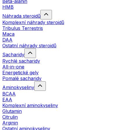
Beta-alanin
HMB
Náhrada steroidů
Komplexní náhrady steroidů
Tribulus Terrestris
Maca
DAA
Ostatní náhrady steroidů
Sacharidy
Rychlé sacharidy
All-in-one
Energetické gely
Pomalé sacharidy
Aminokyseliny
BCAA
EAA
Komplexní aminokyseliny
Glutamin
Citrulin
Arginin
Ostatní aminokyseliny