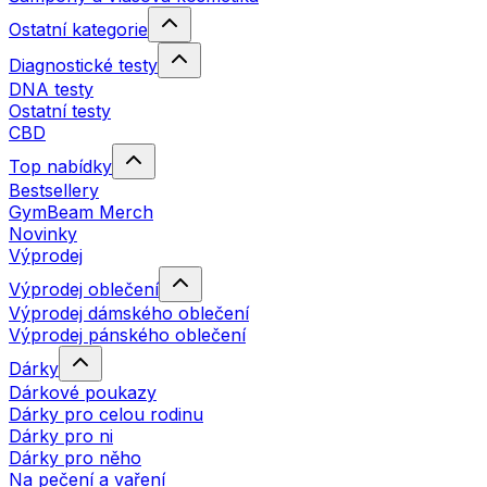
Ostatní kategorie
Diagnostické testy
DNA testy
Ostatní testy
CBD
Top nabídky
Bestsellery
GymBeam Merch
Novinky
Výprodej
Výprodej oblečení
Výprodej dámského oblečení
Výprodej pánského oblečení
Dárky
Dárkové poukazy
Dárky pro celou rodinu
Dárky pro ni
Dárky pro něho
Na pečení a vaření