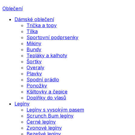
Oblečení
Dámské oblečení
Trička a topy
Tílka
Sportovní podprsenky
Mikiny
Bundy
Tepláky a kalhoty
Šortky
Overaly
Plavky
Spodní prádlo
Ponožky
Kšiltovky a čepice
Doplňky do vlasů
Legíny
Legíny s vysokým pasem
Scrunch Bum legíny
Černé legíny
Zvonové legíny
Bezešvé legíny