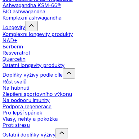
Ashwagandha KSM-66®
BIO ashwagandha
Komplexní ashwagandha
Longevity
Komplexní longevity produkty
NAD+
Berberin
Resveratrol
Quercetin
Ostatní longevity produkty
Doplňky výživy podle cíle
Růst svalů
Na hubnutí
Zlepšení sportovního výkonu
Na podporu imunity
Podpora regenerace
Pro lepší spánek
Vlasy, nehty a pokožka
Proti stresu
Ostatní doplňky výživy