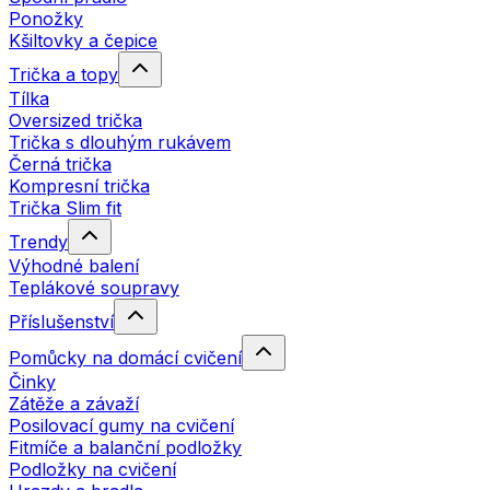
Ponožky
Kšiltovky a čepice
Trička a topy
Tílka
Oversized trička
Trička s dlouhým rukávem
Černá trička
Kompresní trička
Trička Slim fit
Trendy
Výhodné balení
Teplákové soupravy
Příslušenství
Pomůcky na domácí cvičení
Činky
Zátěže a závaží
Posilovací gumy na cvičení
Fitmíče a balanční podložky
Podložky na cvičení