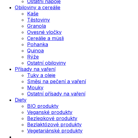
Ostatní nápoje
Obiloviny a cereálie
Kaše
Těstoviny
Granola
Ovesné vločky
Cereálie a müsli
Pohanka
Quinoa
Rýže
Ostatní obiloviny
Přísady na vaření
Tuky a oleje
Směsi na pečení a vaření
Mouky
Ostatní přísady na vaření
Diety
BIO produkty
Veganské produkty
Bezlepkové produkty
Bezlaktózové produkty
Vegetariánské produkty