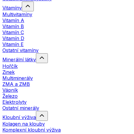
Vitamíny
Multivitamíny
Vitamín A
Vitamín B
Vitamín C
Vitamín D
Vitamín E
Ostatní vitamíny
Minerální látky
Hořčík
Zinek
Multiminerály
ZMA a ZMB
Vápník
Železo
Elektrolyty
Ostatní minerály
Kloubní výživa
Kolagen na klouby
Komplexní kloubní výživa