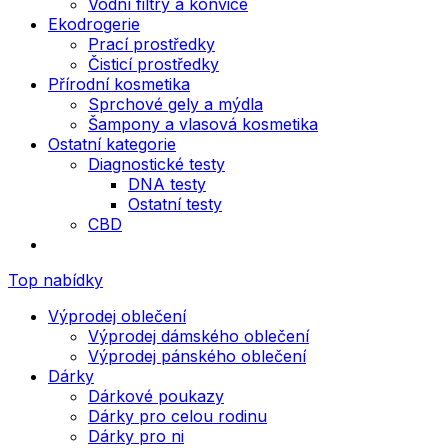
Vodní filtry a konvice
Ekodrogerie
Prací prostředky
Čisticí prostředky
Přírodní kosmetika
Sprchové gely a mýdla
Šampony a vlasová kosmetika
Ostatní kategorie
Diagnostické testy
DNA testy
Ostatní testy
CBD
Top nabídky
Výprodej oblečení
Výprodej dámského oblečení
Výprodej pánského oblečení
Dárky
Dárkové poukazy
Dárky pro celou rodinu
Dárky pro ni