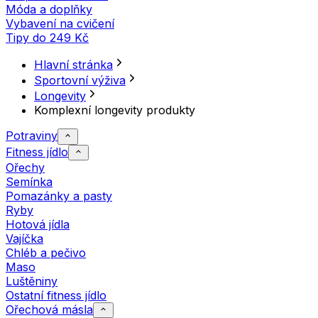
Móda a doplňky
Vybavení na cvičení
Tipy do 249 Kč
Hlavní stránka
Sportovní výživa
Longevity
Komplexní longevity produkty
Potraviny
Fitness jídlo
Ořechy
Semínka
Pomazánky a pasty
Ryby
Hotová jídla
Vajíčka
Chléb a pečivo
Maso
Luštěniny
Ostatní fitness jídlo
Ořechová másla