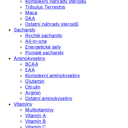
Komplexní náhrady steroidů
Tribulus Terrestris
Maca
DAA
Ostatní náhrady steroidů
Sacharidy
Rychlé sacharidy
All-in-one
Energetické gely
Pomalé sacharidy
Aminokyseliny
BCAA
EAA
Komplexní aminokyseliny
Glutamin
Citrulin
Arginin
Ostatní aminokyseliny
Vitamíny
Multivitamíny
Vitamín A
Vitamín B
Vitamín C