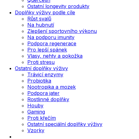
Ostatní longevity produkty
Doplňky výživy podle cíle
Růst svalů
Na hubnutí
Zlepšení sportovního výkonu
Na podporu imunity
Podpora regenerace
Pro lepší spánek
Vlasy, nehty a pokožka
Proti stresu
Ostatní doplňky výživy
Trávicí enzymy
Probiotika
Nootropika a mozek
Podpora jater
Rostlinné doplňky
Houby
Gaming
Proti křečím
Ostatní speciální doplňky výživy
Vzorky