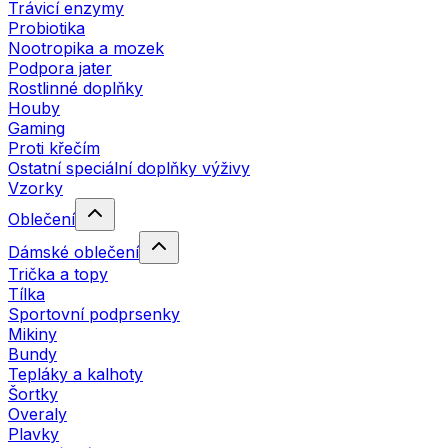
Trávicí enzymy
Probiotika
Nootropika a mozek
Podpora jater
Rostlinné doplňky
Houby
Gaming
Proti křečím
Ostatní speciální doplňky výživy
Vzorky
Oblečení
Dámské oblečení
Trička a topy
Tílka
Sportovní podprsenky
Mikiny
Bundy
Tepláky a kalhoty
Šortky
Overaly
Plavky