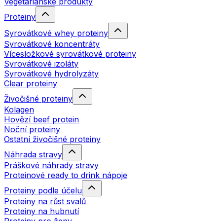
Vegetariánské produkty
Proteiny
Syrovátkové whey proteiny
Syrovátkové koncentráty
Vícesložkové syrovátkové proteiny
Syrovátkové izoláty
Syrovátkové hydrolyzáty
Clear proteiny
Živočišné proteiny
Kolagen
Hovězí beef protein
Noční proteiny
Ostatní živočišné proteiny
Náhrada stravy
Práškové náhrady stravy
Proteinové ready to drink nápoje
Proteiny podle účelu
Proteiny na růst svalů
Proteiny na hubnutí