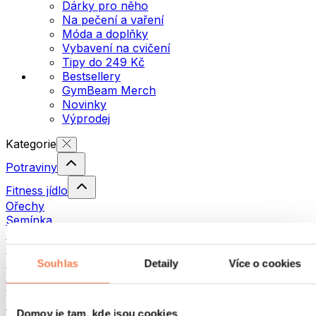
Dárky pro něho
Na pečení a vaření
Móda a doplňky
Vybavení na cvičení
Tipy do 249 Kč
Bestsellery
GymBeam Merch
Novinky
Výprodej
Kategorie
Potraviny
Fitness jídlo
Ořechy
Semínka
Pomazánky a pasty
Ryby
Hotová jídla
Souhlas
Detaily
Více o cookies
Vajíčka
Chléb a pečivo
Maso
Domov je tam, kde jsou cookies