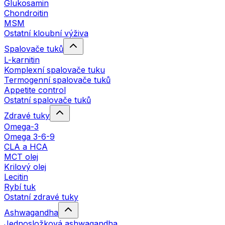
Glukosamin
Chondroitin
MSM
Ostatní kloubní výživa
Spalovače tuků
L-karnitin
Komplexní spalovače tuku
Termogenní spalovače tuků
Appetite control
Ostatní spalovače tuků
Zdravé tuky
Omega-3
Omega 3-6-9
CLA a HCA
MCT olej
Krilový olej
Lecitin
Rybí tuk
Ostatní zdravé tuky
Ashwagandha
Jednosložková ashwagandha