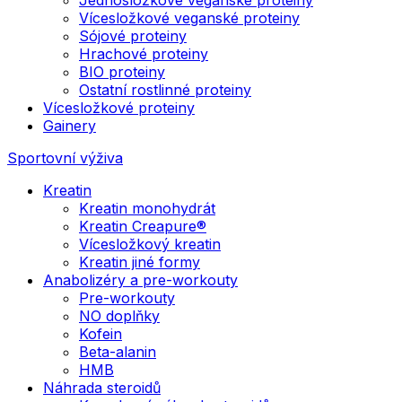
Vícesložkové veganské proteiny
Sójové proteiny
Hrachové proteiny
BIO proteiny
Ostatní rostlinné proteiny
Vícesložkové proteiny
Gainery
Sportovní výživa
Kreatin
Kreatin monohydrát
Kreatin Creapure®
Vícesložkový kreatin
Kreatin jiné formy
Anabolizéry a pre-workouty
Pre-workouty
NO doplňky
Kofein
Beta-alanin
HMB
Náhrada steroidů