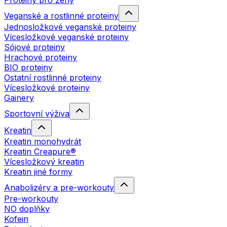
Proteiny pro ženy
Veganské a rostlinné proteiny
Jednosložkové veganské proteiny
Vícesložkové veganské proteiny
Sójové proteiny
Hrachové proteiny
BIO proteiny
Ostatní rostlinné proteiny
Vícesložkové proteiny
Gainery
Sportovní výživa
Kreatin
Kreatin monohydrát
Kreatin Creapure®
Vícesložkový kreatin
Kreatin jiné formy
Anabolizéry a pre-workouty
Pre-workouty
NO doplňky
Kofein