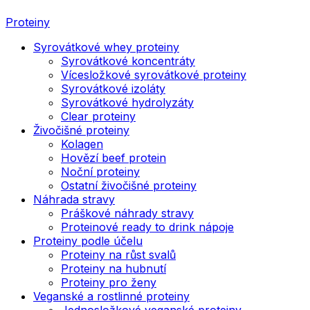
Proteiny
Syrovátkové whey proteiny
Syrovátkové koncentráty
Vícesložkové syrovátkové proteiny
Syrovátkové izoláty
Syrovátkové hydrolyzáty
Clear proteiny
Živočišné proteiny
Kolagen
Hovězí beef protein
Noční proteiny
Ostatní živočišné proteiny
Náhrada stravy
Práškové náhrady stravy
Proteinové ready to drink nápoje
Proteiny podle účelu
Proteiny na růst svalů
Proteiny na hubnutí
Proteiny pro ženy
Veganské a rostlinné proteiny
Jednosložkové veganské proteiny