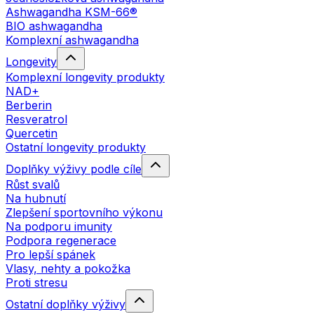
Ashwagandha KSM-66®
BIO ashwagandha
Komplexní ashwagandha
Longevity
Komplexní longevity produkty
NAD+
Berberin
Resveratrol
Quercetin
Ostatní longevity produkty
Doplňky výživy podle cíle
Růst svalů
Na hubnutí
Zlepšení sportovního výkonu
Na podporu imunity
Podpora regenerace
Pro lepší spánek
Vlasy, nehty a pokožka
Proti stresu
Ostatní doplňky výživy