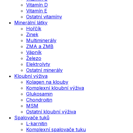
Vitamín D
Vitamín E
Ostatní vitamíny
Minerální látky
Hořčík
Zinek
Multiminerály
ZMA a ZMB
Vápník
Železo
Elektrolyty
Ostatní minerály
Kloubní výživa
Kolagen na klouby
Komplexní kloubní výživa
Glukosamin
Chondroitin
MSM
Ostatní kloubní výživa
Spalovače tuků
L-karnitin
Komplexní spalovače tuku