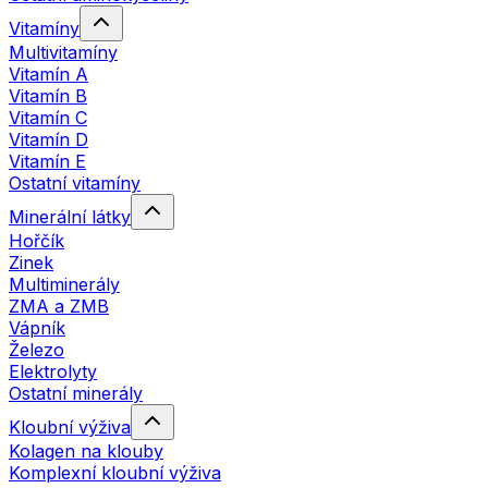
Vitamíny
Multivitamíny
Vitamín A
Vitamín B
Vitamín C
Vitamín D
Vitamín E
Ostatní vitamíny
Minerální látky
Hořčík
Zinek
Multiminerály
ZMA a ZMB
Vápník
Železo
Elektrolyty
Ostatní minerály
Kloubní výživa
Kolagen na klouby
Komplexní kloubní výživa