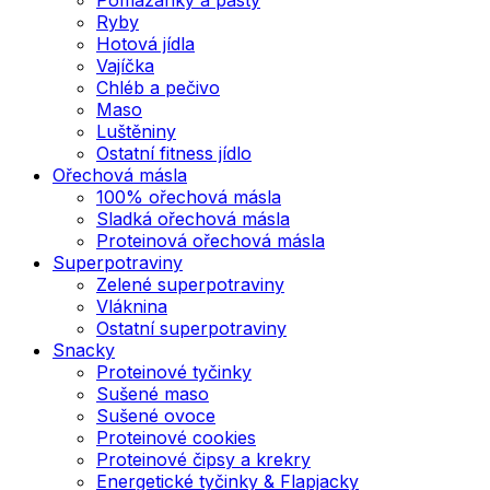
Ryby
Hotová jídla
Vajíčka
Chléb a pečivo
Maso
Luštěniny
Ostatní fitness jídlo
Ořechová másla
100% ořechová másla
Sladká ořechová másla
Proteinová ořechová másla
Superpotraviny
Zelené superpotraviny
Vláknina
Ostatní superpotraviny
Snacky
Proteinové tyčinky
Sušené maso
Sušené ovoce
Proteinové cookies
Proteinové čipsy a krekry
Energetické tyčinky & Flapjacky