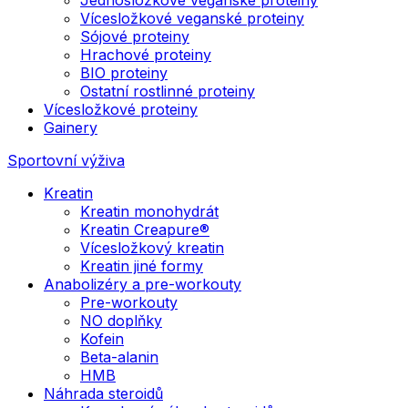
Vícesložkové veganské proteiny
Sójové proteiny
Hrachové proteiny
BIO proteiny
Ostatní rostlinné proteiny
Vícesložkové proteiny
Gainery
Sportovní výživa
Kreatin
Kreatin monohydrát
Kreatin Creapure®
Vícesložkový kreatin
Kreatin jiné formy
Anabolizéry a pre-workouty
Pre-workouty
NO doplňky
Kofein
Beta-alanin
HMB
Náhrada steroidů