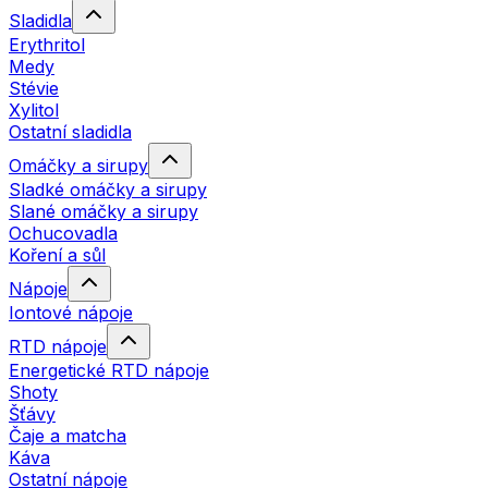
Sladidla
Erythritol
Medy
Stévie
Xylitol
Ostatní sladidla
Omáčky a sirupy
Sladké omáčky a sirupy
Slané omáčky a sirupy
Ochucovadla
Koření a sůl
Nápoje
Iontové nápoje
RTD nápoje
Energetické RTD nápoje
Shoty
Šťávy
Čaje a matcha
Káva
Ostatní nápoje