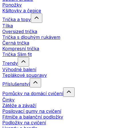
Ponožky
Kšiltovky a čepice
Trička a topy
Tílka
Oversized trička
Trička s dlouhým rukávem
Černá trička
Kompresní trička
Trička Slim fit
Trendy
Výhodné balení
Teplákové soupravy
Příslušenství
Pomůcky na domácí cvičení
Činky
Zátěže a závaží
Posilovací gumy na cvičení
Fitmíče a balanční podložky
Podložky na cvičení