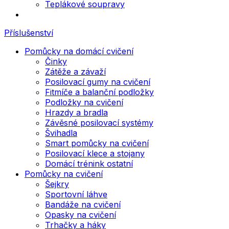
Teplákové soupravy
Příslušenství
Pomůcky na domácí cvičení
Činky
Zátěže a závaží
Posilovací gumy na cvičení
Fitmíče a balanční podložky
Podložky na cvičení
Hrazdy a bradla
Závěsné posilovací systémy
Švihadla
Smart pomůcky na cvičení
Posilovací klece a stojany
Domácí trénink ostatní
Pomůcky na cvičení
Šejkry
Sportovní láhve
Bandáže na cvičení
Opasky na cvičení
Trhačky a háky