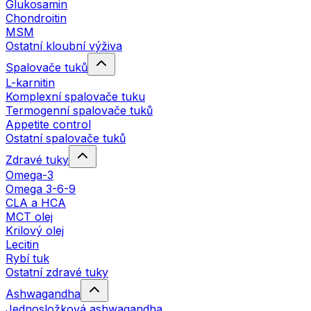
Glukosamin
Chondroitin
MSM
Ostatní kloubní výživa
Spalovače tuků
L-karnitin
Komplexní spalovače tuku
Termogenní spalovače tuků
Appetite control
Ostatní spalovače tuků
Zdravé tuky
Omega-3
Omega 3-6-9
CLA a HCA
MCT olej
Krilový olej
Lecitin
Rybí tuk
Ostatní zdravé tuky
Ashwagandha
Jednosložková ashwagandha