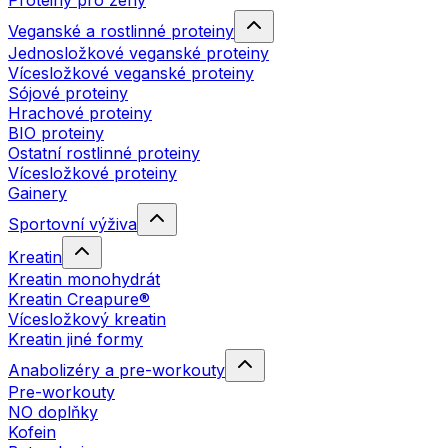
Proteiny pro ženy
Veganské a rostlinné proteiny
Jednosložkové veganské proteiny
Vícesložkové veganské proteiny
Sójové proteiny
Hrachové proteiny
BIO proteiny
Ostatní rostlinné proteiny
Vícesložkové proteiny
Gainery
Sportovní výživa
Kreatin
Kreatin monohydrát
Kreatin Creapure®
Vícesložkový kreatin
Kreatin jiné formy
Anabolizéry a pre-workouty
Pre-workouty
NO doplňky
Kofein