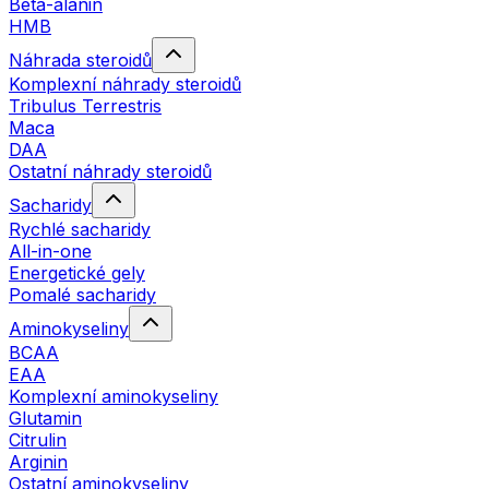
Beta-alanin
HMB
Náhrada steroidů
Komplexní náhrady steroidů
Tribulus Terrestris
Maca
DAA
Ostatní náhrady steroidů
Sacharidy
Rychlé sacharidy
All-in-one
Energetické gely
Pomalé sacharidy
Aminokyseliny
BCAA
EAA
Komplexní aminokyseliny
Glutamin
Citrulin
Arginin
Ostatní aminokyseliny