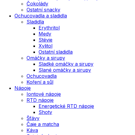
Čokolády
Ostatní snacky
Ochucovadla a sladidla
Sladidla
Erythritol
Medy
Stévie
Xylitol
Ostatní sladidla
Omáčky a sirupy
Sladké omáčky a sirupy
Slané omáčky a sirupy
Ochucovadla
Koření a sůl
Nápoje
Iontové nápoje
RTD nápoje
Energetické RTD nápoje
Shoty
Šťávy
Čaje a matcha
Káva