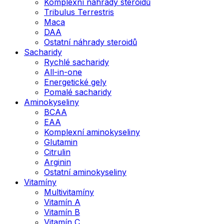
Komplexní náhrady steroidů
Tribulus Terrestris
Maca
DAA
Ostatní náhrady steroidů
Sacharidy
Rychlé sacharidy
All-in-one
Energetické gely
Pomalé sacharidy
Aminokyseliny
BCAA
EAA
Komplexní aminokyseliny
Glutamin
Citrulin
Arginin
Ostatní aminokyseliny
Vitamíny
Multivitamíny
Vitamín A
Vitamín B
Vitamín C