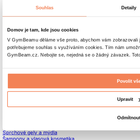
Tašky na jídlo a příslušenství
Souhlas
Detaily
Tašky do fitka
Batohy
Pomůcky podle aktivity
Domov je tam, kde jsou cookies
Běh
Bojové sporty
V GymBeamu děláme vše proto, abychom vám zobrazovali je
Cyklistika
potřebujeme souhlas s využíváním cookies. Tím nám umožní
Jóga a pilates
GymBeam.cz. Nebojte se, nejedná se o žádný závazek. Toto 
Otužování
Plavání
Turistika
Biohacking
Povolit vš
Red Light Therapy
Vodní filtry a konvice
Upravit
Ekodrogerie
Prací prostředky
Čisticí prostředky
Odmítnou
Přírodní kosmetika
Sprchové gely a mýdla
Šampony a vlasová kosmetika