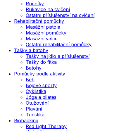
Ručníky
Rukavice na cvičení
Ostatní příslušenství na cvičení
Rehabilitační pomůcky
Masážní pistole
Masážní pomůcky
Masážní válce
Ostatní rehabilitační pomůcky
Tašky a batohy
Tašky na jídlo a příslušenství
Tašky do fitka
Batohy
Pomůcky podle aktivity
Běh
Bojové sporty
Cyklistika
Jóga a pilates
Otužování
Plavání
Turistika
Biohacking
Red Light Therapy