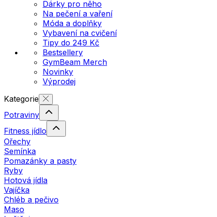
Dárky pro něho
Na pečení a vaření
Móda a doplňky
Vybavení na cvičení
Tipy do 249 Kč
Bestsellery
GymBeam Merch
Novinky
Výprodej
Kategorie
Potraviny
Fitness jídlo
Ořechy
Semínka
Pomazánky a pasty
Ryby
Hotová jídla
Vajíčka
Chléb a pečivo
Maso