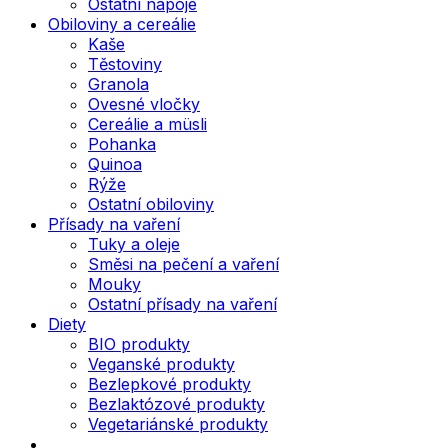
Ostatní nápoje
Obiloviny a cereálie
Kaše
Těstoviny
Granola
Ovesné vločky
Cereálie a müsli
Pohanka
Quinoa
Rýže
Ostatní obiloviny
Přísady na vaření
Tuky a oleje
Směsi na pečení a vaření
Mouky
Ostatní přísady na vaření
Diety
BIO produkty
Veganské produkty
Bezlepkové produkty
Bezlaktózové produkty
Vegetariánské produkty