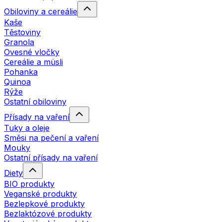
Obiloviny a cereálie
Kaše
Těstoviny
Granola
Ovesné vločky
Cereálie a müsli
Pohanka
Quinoa
Rýže
Ostatní obiloviny
Přísady na vaření
Tuky a oleje
Směsi na pečení a vaření
Mouky
Ostatní přísady na vaření
Diety
BIO produkty
Veganské produkty
Bezlepkové produkty
Bezlaktózové produkty