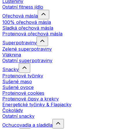
Luštěniny
Ostatní fitness jídlo
Ořechová másla
100% ořechová másla
Sladká ořechová másla
Proteinová ořechová másla
Superpotraviny
Zelené superpotraviny
Vláknina
Ostatní superpotraviny
Snacky
Proteinové tyčinky
Sušené maso
Sušené ovoce
Proteinové cookies
Proteinové čipsy a krekry
Energetické tyčinky & Flapjacky
Čokolády
Ostatní snacky
Ochucovadla a sladidla