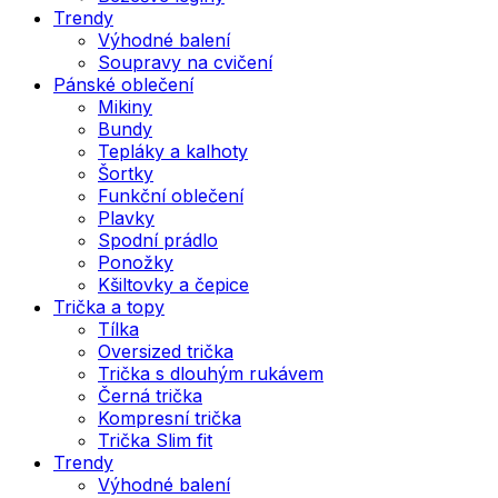
Trendy
Výhodné balení
Soupravy na cvičení
Pánské oblečení
Mikiny
Bundy
Tepláky a kalhoty
Šortky
Funkční oblečení
Plavky
Spodní prádlo
Ponožky
Kšiltovky a čepice
Trička a topy
Tílka
Oversized trička
Trička s dlouhým rukávem
Černá trička
Kompresní trička
Trička Slim fit
Trendy
Výhodné balení