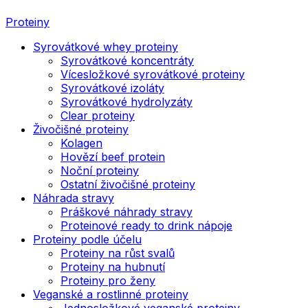
Proteiny
Syrovátkové whey proteiny
Syrovátkové koncentráty
Vícesložkové syrovátkové proteiny
Syrovátkové izoláty
Syrovátkové hydrolyzáty
Clear proteiny
Živočišné proteiny
Kolagen
Hovězí beef protein
Noční proteiny
Ostatní živočišné proteiny
Náhrada stravy
Práškové náhrady stravy
Proteinové ready to drink nápoje
Proteiny podle účelu
Proteiny na růst svalů
Proteiny na hubnutí
Proteiny pro ženy
Veganské a rostlinné proteiny
Jednosložkové veganské proteiny