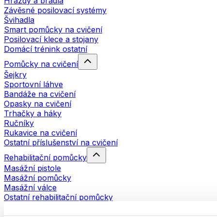
Hrazdy a bradla
Závěsné posilovací systémy
Švihadla
Smart pomůcky na cvičení
Posilovací klece a stojany
Domácí trénink ostatní
Pomůcky na cvičení
Šejkry
Sportovní láhve
Bandáže na cvičení
Opasky na cvičení
Trhačky a háky
Ručníky
Rukavice na cvičení
Ostatní příslušenství na cvičení
Rehabilitační pomůcky
Masážní pistole
Masážní pomůcky
Masážní válce
Ostatní rehabilitační pomůcky
Tašky a batohy