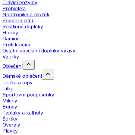
Trávicí enzymy
Probiotika
Nootropika a mozek
Podpora jater
Rostlinné doplňky
Houby
Gaming
Proti křečím
Ostatní speciální doplňky výživy
Vzorky
Oblečení
Dámské oblečení
Trička a topy
Tílka
Sportovní podprsenky
Mikiny
Bundy
Tepláky a kalhoty
Šortky
Overaly
Plavky