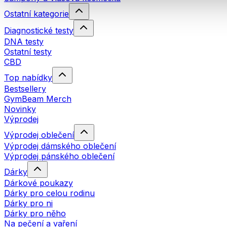
Ostatní kategorie
Diagnostické testy
DNA testy
Ostatní testy
CBD
Top nabídky
Bestsellery
GymBeam Merch
Novinky
Výprodej
Výprodej oblečení
Výprodej dámského oblečení
Výprodej pánského oblečení
Dárky
Dárkové poukazy
Dárky pro celou rodinu
Dárky pro ni
Dárky pro něho
Na pečení a vaření