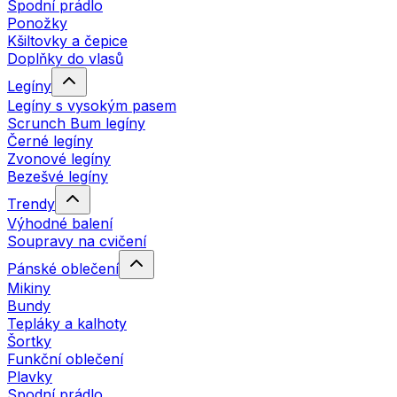
Spodní prádlo
Ponožky
Kšiltovky a čepice
Doplňky do vlasů
Legíny
Legíny s vysokým pasem
Scrunch Bum legíny
Černé legíny
Zvonové legíny
Bezešvé legíny
Trendy
Výhodné balení
Soupravy na cvičení
Pánské oblečení
Mikiny
Bundy
Tepláky a kalhoty
Šortky
Funkční oblečení
Plavky
Spodní prádlo