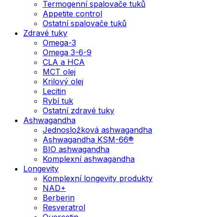
Termogenní spalovače tuků
Appetite control
Ostatní spalovače tuků
Zdravé tuky
Omega-3
Omega 3-6-9
CLA a HCA
MCT olej
Krilový olej
Lecitin
Rybí tuk
Ostatní zdravé tuky
Ashwagandha
Jednosložková ashwagandha
Ashwagandha KSM-66®
BIO ashwagandha
Komplexní ashwagandha
Longevity
Komplexní longevity produkty
NAD+
Berberin
Resveratrol
Quercetin