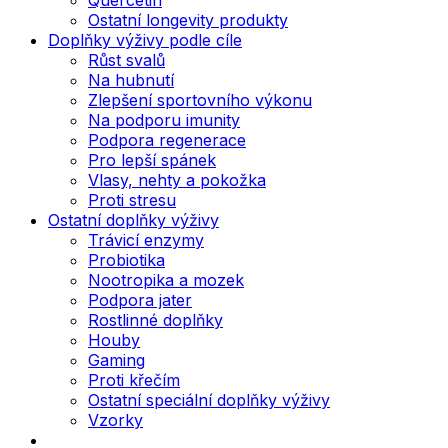
Ostatní longevity produkty
Doplňky výživy podle cíle
Růst svalů
Na hubnutí
Zlepšení sportovního výkonu
Na podporu imunity
Podpora regenerace
Pro lepší spánek
Vlasy, nehty a pokožka
Proti stresu
Ostatní doplňky výživy
Trávicí enzymy
Probiotika
Nootropika a mozek
Podpora jater
Rostlinné doplňky
Houby
Gaming
Proti křečím
Ostatní speciální doplňky výživy
Vzorky