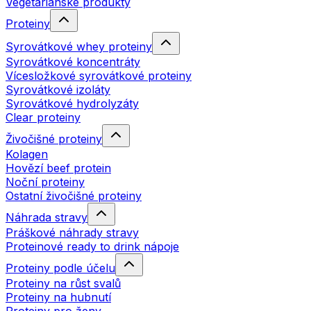
Vegetariánské produkty
Proteiny
Syrovátkové whey proteiny
Syrovátkové koncentráty
Vícesložkové syrovátkové proteiny
Syrovátkové izoláty
Syrovátkové hydrolyzáty
Clear proteiny
Živočišné proteiny
Kolagen
Hovězí beef protein
Noční proteiny
Ostatní živočišné proteiny
Náhrada stravy
Práškové náhrady stravy
Proteinové ready to drink nápoje
Proteiny podle účelu
Proteiny na růst svalů
Proteiny na hubnutí