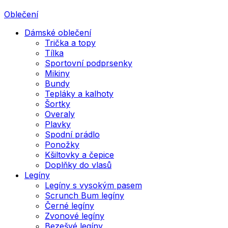
Oblečení
Dámské oblečení
Trička a topy
Tílka
Sportovní podprsenky
Mikiny
Bundy
Tepláky a kalhoty
Šortky
Overaly
Plavky
Spodní prádlo
Ponožky
Kšiltovky a čepice
Doplňky do vlasů
Legíny
Legíny s vysokým pasem
Scrunch Bum legíny
Černé legíny
Zvonové legíny
Bezešvé legíny