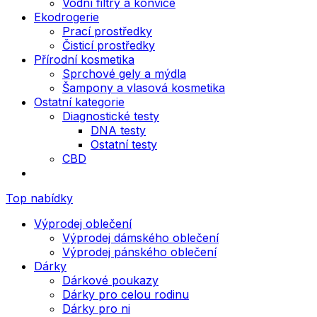
Vodní filtry a konvice
Ekodrogerie
Prací prostředky
Čisticí prostředky
Přírodní kosmetika
Sprchové gely a mýdla
Šampony a vlasová kosmetika
Ostatní kategorie
Diagnostické testy
DNA testy
Ostatní testy
CBD
Top nabídky
Výprodej oblečení
Výprodej dámského oblečení
Výprodej pánského oblečení
Dárky
Dárkové poukazy
Dárky pro celou rodinu
Dárky pro ni