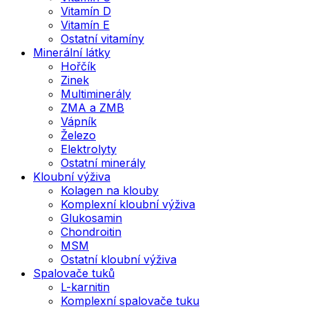
Vitamín D
Vitamín E
Ostatní vitamíny
Minerální látky
Hořčík
Zinek
Multiminerály
ZMA a ZMB
Vápník
Železo
Elektrolyty
Ostatní minerály
Kloubní výživa
Kolagen na klouby
Komplexní kloubní výživa
Glukosamin
Chondroitin
MSM
Ostatní kloubní výživa
Spalovače tuků
L-karnitin
Komplexní spalovače tuku