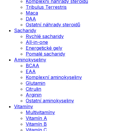
Komplexní náhrady steroidů
Tribulus Terrestris
Maca
DAA
Ostatní náhrady steroidů
Sacharidy
Rychlé sacharidy
All-in-one
Energetické gely
Pomalé sacharidy
Aminokyseliny
BCAA
EAA
Komplexní aminokyseliny
Glutamin
Citrulin
Arginin
Ostatní aminokyseliny
Vitamíny
Multivitamíny
Vitamín A
Vitamín B
Vitamín C