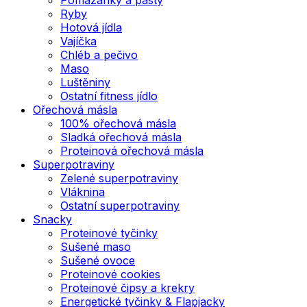
Ryby
Hotová jídla
Vajíčka
Chléb a pečivo
Maso
Luštěniny
Ostatní fitness jídlo
Ořechová másla
100% ořechová másla
Sladká ořechová másla
Proteinová ořechová másla
Superpotraviny
Zelené superpotraviny
Vláknina
Ostatní superpotraviny
Snacky
Proteinové tyčinky
Sušené maso
Sušené ovoce
Proteinové cookies
Proteinové čipsy a krekry
Energetické tyčinky & Flapjacky