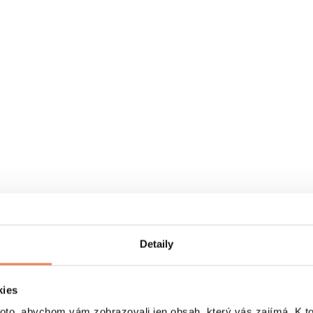
Detaily
kies
o, abychom vám zobrazovali jen obsah, který vás zajímá. K t