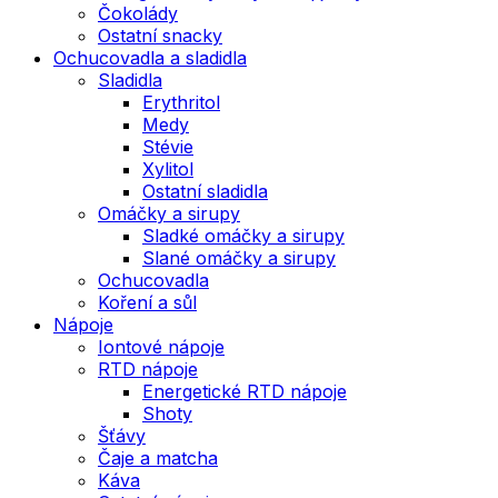
Čokolády
Ostatní snacky
Ochucovadla a sladidla
Sladidla
Erythritol
Medy
Stévie
Xylitol
Ostatní sladidla
Omáčky a sirupy
Sladké omáčky a sirupy
Slané omáčky a sirupy
Ochucovadla
Koření a sůl
Nápoje
Iontové nápoje
RTD nápoje
Energetické RTD nápoje
Shoty
Šťávy
Čaje a matcha
Káva