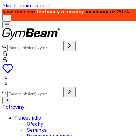
Skip to main content
Vaše oblíbené
těstoviny a omáčky
se slevou až 20 %
Potraviny
Fitness jídlo
Ořechy
Semínka
Pomazánky a pasty