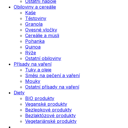
Ostatní nápoje
Obiloviny a cereálie
Kaše
Těstoviny
Granola
Ovesné vločky
Cereálie a müsli
Pohanka
Quinoa
Rýže
Ostatní obiloviny
Přísady na vaření
Tuky a oleje
Směsi na pečení a vaření
Mouky
Ostatní přísady na vaření
Diety
BIO produkty
Veganské produkty
Bezlepkové produkty
Bezlaktózové produkty
Vegetariánské produkty