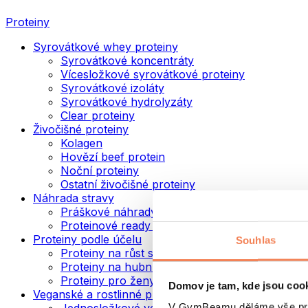
Proteiny
Syrovátkové whey proteiny
Syrovátkové koncentráty
Vícesložkové syrovátkové proteiny
Syrovátkové izoláty
Syrovátkové hydrolyzáty
Clear proteiny
Živočišné proteiny
Kolagen
Hovězí beef protein
Noční proteiny
Ostatní živočišné proteiny
Náhrada stravy
Práškové náhrady stravy
Proteinové ready to drink nápoje
Proteiny podle účelu
Souhlas
Proteiny na růst svalů
Proteiny na hubnutí
Proteiny pro ženy
Domov je tam, kde jsou coo
Veganské a rostlinné proteiny
V GymBeamu děláme vše prot
Jednosložkové veganské proteiny