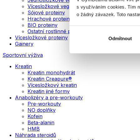
Vícesložkové veganské proteiny
s využíváním cookies. Tím 
Sójové proteiny
o žádný závazek. Toto nasta
Hrachové proteiny
BIO proteiny
Ostatní rostlinné proteiny
Vícesložkové proteiny
Odmítnout
Gainery
Sportovní výživa
Kreatin
Kreatin monohydrát
Kreatin Creapure®
Vícesložkový kreatin
Kreatin jiné formy
Anabolizéry a pre-workouty
Pre-workouty
NO doplňky
Kofein
Beta-alanin
HMB
Náhrada steroidů