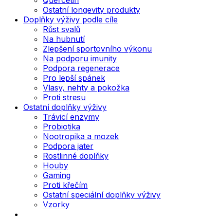
Ostatní longevity produkty
Doplňky výživy podle cíle
Růst svalů
Na hubnutí
Zlepšení sportovního výkonu
Na podporu imunity
Podpora regenerace
Pro lepší spánek
Vlasy, nehty a pokožka
Proti stresu
Ostatní doplňky výživy
Trávicí enzymy
Probiotika
Nootropika a mozek
Podpora jater
Rostlinné doplňky
Houby
Gaming
Proti křečím
Ostatní speciální doplňky výživy
Vzorky