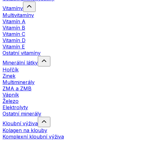
Vitamíny
Multivitamíny
Vitamín A
Vitamín B
Vitamín C
Vitamín D
Vitamín E
Ostatní vitamíny
Minerální látky
Hořčík
Zinek
Multiminerály
ZMA a ZMB
Vápník
Železo
Elektrolyty
Ostatní minerály
Kloubní výživa
Kolagen na klouby
Komplexní kloubní výživa