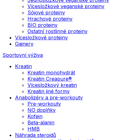
Vícesložkové veganské proteiny
Sójové proteiny
Hrachové proteiny
BIO proteiny
Ostatní rostlinné proteiny
Vícesložkové proteiny
Gainery
Sportovní výživa
Kreatin
Kreatin monohydrát
Kreatin Creapure®
Vícesložkový kreatin
Kreatin jiné formy
Anabolizéry a pre-workouty
Pre-workouty
NO doplňky
Kofein
Beta-alanin
HMB
Náhrada steroidů