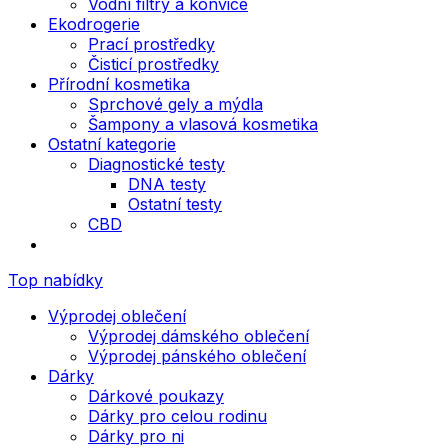
Vodní filtry a konvice
Ekodrogerie
Prací prostředky
Čisticí prostředky
Přírodní kosmetika
Sprchové gely a mýdla
Šampony a vlasová kosmetika
Ostatní kategorie
Diagnostické testy
DNA testy
Ostatní testy
CBD
Top nabídky
Výprodej oblečení
Výprodej dámského oblečení
Výprodej pánského oblečení
Dárky
Dárkové poukazy
Dárky pro celou rodinu
Dárky pro ni