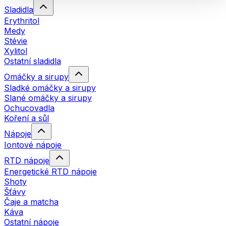
Sladidla
Erythritol
Medy
Stévie
Xylitol
Ostatní sladidla
Omáčky a sirupy
Sladké omáčky a sirupy
Slané omáčky a sirupy
Ochucovadla
Koření a sůl
Nápoje
Iontové nápoje
RTD nápoje
Energetické RTD nápoje
Shoty
Šťávy
Čaje a matcha
Káva
Ostatní nápoje