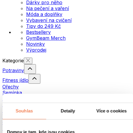
Dárky pro něho
Na pečení a vaření
Móda a doplňky
Vybavení na cvičení
Tipy do 249 Kč
Bestsellery
GymBeam Merch
Novinky
Výprodej
Kategorie
Potraviny
Fitness jídlo
Ořechy
Semínka
Pomazánky a pasty
Ryby
Hotová jídla
Souhlas
Detaily
Více o cookies
Vajíčka
Chléb a pečivo
Maso
Domov je tam, kde jsou cookies