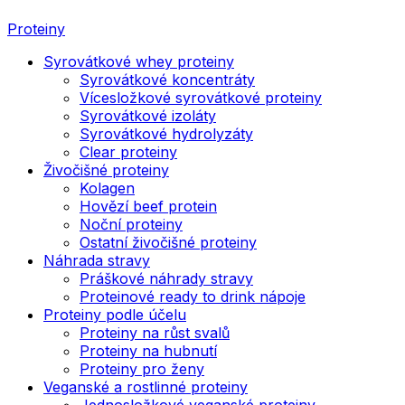
Proteiny
Syrovátkové whey proteiny
Syrovátkové koncentráty
Vícesložkové syrovátkové proteiny
Syrovátkové izoláty
Syrovátkové hydrolyzáty
Clear proteiny
Živočišné proteiny
Kolagen
Hovězí beef protein
Noční proteiny
Ostatní živočišné proteiny
Náhrada stravy
Práškové náhrady stravy
Proteinové ready to drink nápoje
Proteiny podle účelu
Proteiny na růst svalů
Proteiny na hubnutí
Proteiny pro ženy
Veganské a rostlinné proteiny
Jednosložkové veganské proteiny