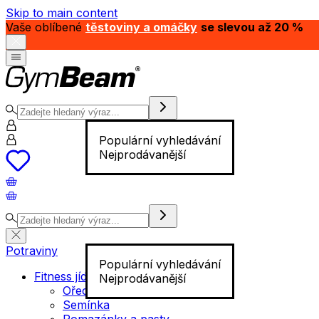
Skip to main content
Vaše oblíbené
těstoviny a omáčky
se slevou až 20 %
Populární vyhledávání
Nejprodávanější
Potraviny
Populární vyhledávání
Fitness jídlo
Nejprodávanější
Ořechy
Semínka
Pomazánky a pasty