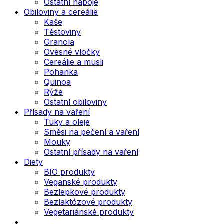
Ostatní nápoje
Obiloviny a cereálie
Kaše
Těstoviny
Granola
Ovesné vločky
Cereálie a müsli
Pohanka
Quinoa
Rýže
Ostatní obiloviny
Přísady na vaření
Tuky a oleje
Směsi na pečení a vaření
Mouky
Ostatní přísady na vaření
Diety
BIO produkty
Veganské produkty
Bezlepkové produkty
Bezlaktózové produkty
Vegetariánské produkty