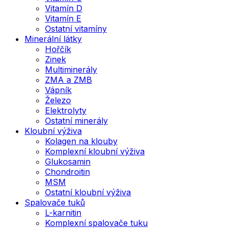
Vitamín D
Vitamín E
Ostatní vitamíny
Minerální látky
Hořčík
Zinek
Multiminerály
ZMA a ZMB
Vápník
Železo
Elektrolyty
Ostatní minerály
Kloubní výživa
Kolagen na klouby
Komplexní kloubní výživa
Glukosamin
Chondroitin
MSM
Ostatní kloubní výživa
Spalovače tuků
L-karnitin
Komplexní spalovače tuku