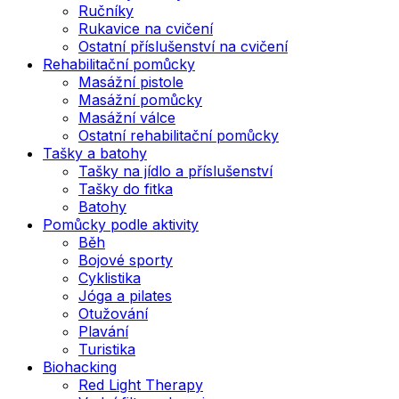
Ručníky
Rukavice na cvičení
Ostatní příslušenství na cvičení
Rehabilitační pomůcky
Masážní pistole
Masážní pomůcky
Masážní válce
Ostatní rehabilitační pomůcky
Tašky a batohy
Tašky na jídlo a příslušenství
Tašky do fitka
Batohy
Pomůcky podle aktivity
Běh
Bojové sporty
Cyklistika
Jóga a pilates
Otužování
Plavání
Turistika
Biohacking
Red Light Therapy