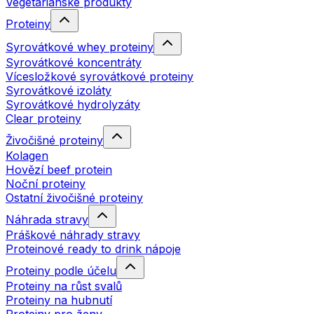
Vegetariánské produkty
Proteiny
Syrovátkové whey proteiny
Syrovátkové koncentráty
Vícesložkové syrovátkové proteiny
Syrovátkové izoláty
Syrovátkové hydrolyzáty
Clear proteiny
Živočišné proteiny
Kolagen
Hovězí beef protein
Noční proteiny
Ostatní živočišné proteiny
Náhrada stravy
Práškové náhrady stravy
Proteinové ready to drink nápoje
Proteiny podle účelu
Proteiny na růst svalů
Proteiny na hubnutí