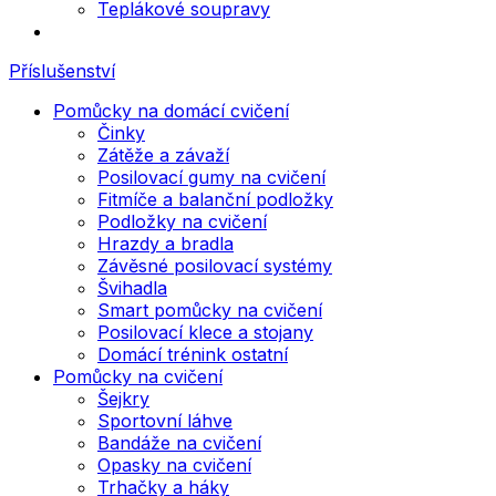
Teplákové soupravy
Příslušenství
Pomůcky na domácí cvičení
Činky
Zátěže a závaží
Posilovací gumy na cvičení
Fitmíče a balanční podložky
Podložky na cvičení
Hrazdy a bradla
Závěsné posilovací systémy
Švihadla
Smart pomůcky na cvičení
Posilovací klece a stojany
Domácí trénink ostatní
Pomůcky na cvičení
Šejkry
Sportovní láhve
Bandáže na cvičení
Opasky na cvičení
Trhačky a háky