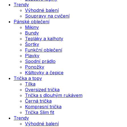
Trendy
Výhodné balení
Soupravy na cvičení
Pánské oblečení
Mikiny
Bundy
Tepláky a kalhoty
Šortky
Funkční oblečení
Plavky
Spodní prádlo
Ponožky
Kšiltovky a čepice
Trička a topy
Tílka
Oversized trička
Trička s dlouhým rukávem
Černá trička
Kompresní trička
Trička Slim fit
Trendy
Výhodné balení