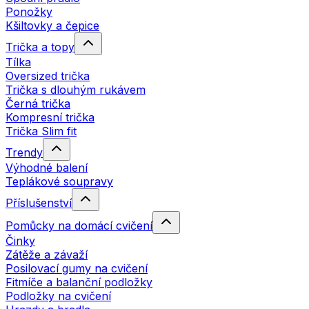
Ponožky
Kšiltovky a čepice
Trička a topy
Tílka
Oversized trička
Trička s dlouhým rukávem
Černá trička
Kompresní trička
Trička Slim fit
Trendy
Výhodné balení
Teplákové soupravy
Příslušenství
Pomůcky na domácí cvičení
Činky
Zátěže a závaží
Posilovací gumy na cvičení
Fitmíče a balanční podložky
Podložky na cvičení