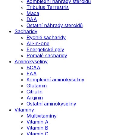
Komplexní náhrady steroidů
Tribulus Terrestris
Maca
DAA
Ostatní náhrady steroidů
Sacharidy
Rychlé sacharidy
All-in-one
Energetické gely
Pomalé sacharidy
Aminokyseliny
BCAA
EAA
Komplexní aminokyseliny
Glutamin
Citrulin
Arginin
Ostatní aminokyseliny
Vitamíny
Multivitamíny
Vitamín A
Vitamín B
Vitamín C