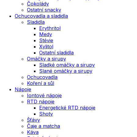
Čokolády
Ostatní snacky
Ochucovadla a sladidla
Sladidla
Erythritol
Medy
Stévie
Xylitol
Ostatní sladidla
Omáčky a sirupy
Sladké omáčky a sirupy
Slané omáčky a sirupy
Ochucovadla
Koření a sůl
Nápoje
Iontové nápoje
RTD nápoje
Energetické RTD nápoje
Shoty
Šťávy
Čaje a matcha
Káva