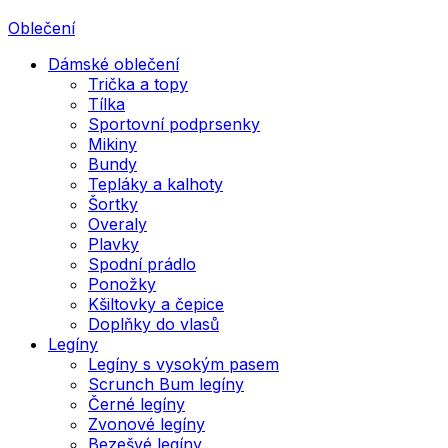
Oblečení
Dámské oblečení
Trička a topy
Tílka
Sportovní podprsenky
Mikiny
Bundy
Tepláky a kalhoty
Šortky
Overaly
Plavky
Spodní prádlo
Ponožky
Kšiltovky a čepice
Doplňky do vlasů
Legíny
Legíny s vysokým pasem
Scrunch Bum legíny
Černé legíny
Zvonové legíny
Bezešvé legíny