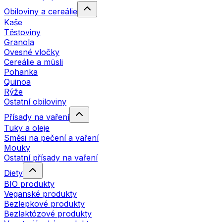
Obiloviny a cereálie
Kaše
Těstoviny
Granola
Ovesné vločky
Cereálie a müsli
Pohanka
Quinoa
Rýže
Ostatní obiloviny
Přísady na vaření
Tuky a oleje
Směsi na pečení a vaření
Mouky
Ostatní přísady na vaření
Diety
BIO produkty
Veganské produkty
Bezlepkové produkty
Bezlaktózové produkty