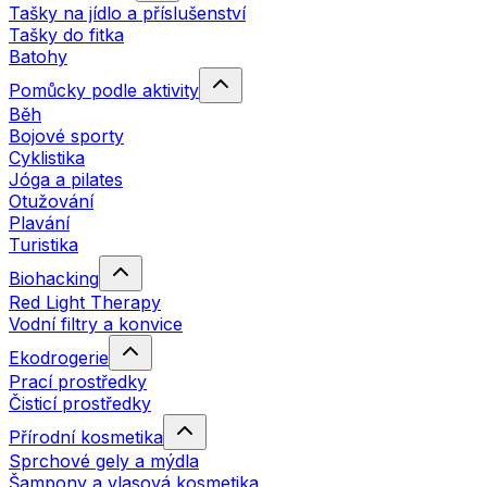
Tašky na jídlo a příslušenství
Tašky do fitka
Batohy
Pomůcky podle aktivity
Běh
Bojové sporty
Cyklistika
Jóga a pilates
Otužování
Plavání
Turistika
Biohacking
Red Light Therapy
Vodní filtry a konvice
Ekodrogerie
Prací prostředky
Čisticí prostředky
Přírodní kosmetika
Sprchové gely a mýdla
Šampony a vlasová kosmetika