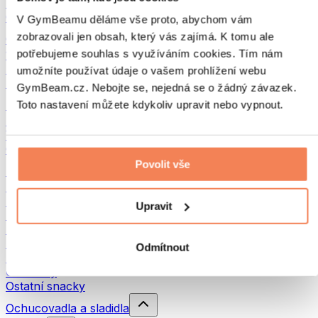
Luštěniny
Ostatní fitness jídlo
V GymBeamu děláme vše proto, abychom vám
zobrazovali jen obsah, který vás zajímá. K tomu ale
Ořechová másla
potřebujeme souhlas s využíváním cookies. Tím nám
100% ořechová másla
Sladká ořechová másla
umožníte používat údaje o vašem prohlížení webu
Proteinová ořechová másla
GymBeam.cz. Nebojte se, nejedná se o žádný závazek.
Superpotraviny
Toto nastavení můžete kdykoliv upravit nebo vypnout.
Zelené superpotraviny
Vláknina
Ostatní superpotraviny
Povolit vše
Snacky
Proteinové tyčinky
Sušené maso
Upravit
Sušené ovoce
Proteinové cookies
Proteinové čipsy a krekry
Odmítnout
Energetické tyčinky & Flapjacky
Čokolády
Ostatní snacky
Ochucovadla a sladidla