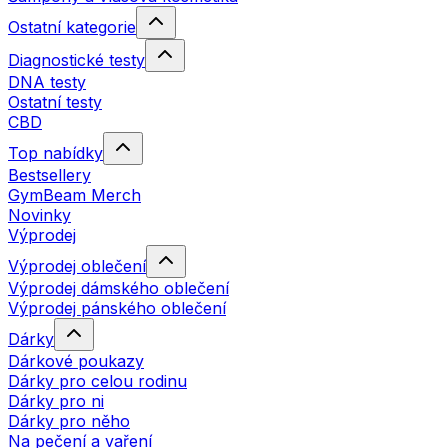
Ostatní kategorie
Diagnostické testy
DNA testy
Ostatní testy
CBD
Top nabídky
Bestsellery
GymBeam Merch
Novinky
Výprodej
Výprodej oblečení
Výprodej dámského oblečení
Výprodej pánského oblečení
Dárky
Dárkové poukazy
Dárky pro celou rodinu
Dárky pro ni
Dárky pro něho
Na pečení a vaření