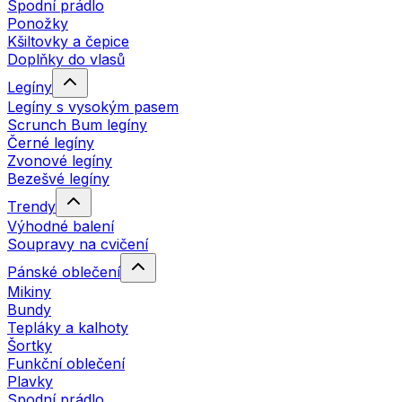
Spodní prádlo
Ponožky
Kšiltovky a čepice
Doplňky do vlasů
Legíny
Legíny s vysokým pasem
Scrunch Bum legíny
Černé legíny
Zvonové legíny
Bezešvé legíny
Trendy
Výhodné balení
Soupravy na cvičení
Pánské oblečení
Mikiny
Bundy
Tepláky a kalhoty
Šortky
Funkční oblečení
Plavky
Spodní prádlo