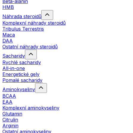
Beta-alanin
HMB
Náhrada steroidů
Komplexní náhrady steroidů
Tribulus Terrestris
Maca
DAA
Ostatní náhrady steroidů
Sacharidy
Rychlé sacharidy
All-in-one
Energetické gely
Pomalé sacharidy
Aminokyseliny
BCAA
EAA
Komplexní aminokyseliny
Glutamin
Citrulin
Arginin
Ostatní aminokyseliny