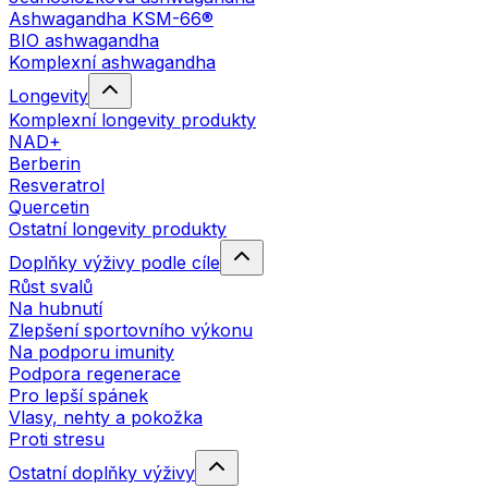
Ashwagandha KSM-66®
BIO ashwagandha
Komplexní ashwagandha
Longevity
Komplexní longevity produkty
NAD+
Berberin
Resveratrol
Quercetin
Ostatní longevity produkty
Doplňky výživy podle cíle
Růst svalů
Na hubnutí
Zlepšení sportovního výkonu
Na podporu imunity
Podpora regenerace
Pro lepší spánek
Vlasy, nehty a pokožka
Proti stresu
Ostatní doplňky výživy