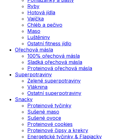
Ryby
Hotová jídla
Vajíčka
Chléb a pečivo
Maso
Luštěniny
Ostatní fitness jídlo
Ořechová másla
100% ořechová másla
Sladká ořechová másla
Proteinová ořechová másla
Superpotraviny
Zelené superpotraviny
Vláknina
Ostatní superpotraviny
Snacky
Proteinové tyčinky
Sušené maso
Sušené ovoce
Proteinové cookies
Proteinové čipsy a krekry
Energetické tyčinky & Flapjacky