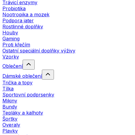
Trávicí enzymy
Probiotika
Nootropika a mozek
Podpora jater
Rostlinné doplňky
Houby
Gaming
Proti křečím
Ostatní speciální doplňky výživy
Vzorky
Oblečení
Dámské oblečení
Trička a topy
Tílka
Sportovní podprsenky
Mikiny
Bundy
Tepláky a kalhoty
Šortky
Overaly
Plavky