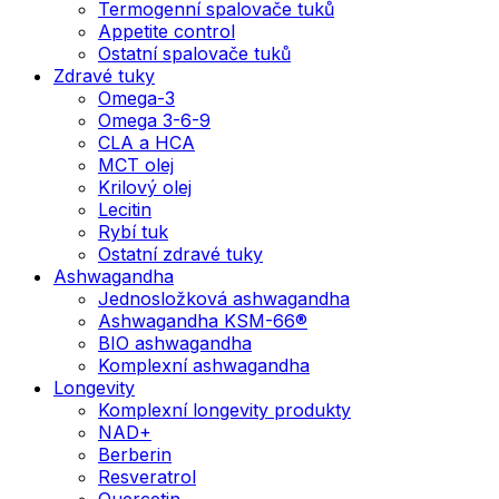
Termogenní spalovače tuků
Appetite control
Ostatní spalovače tuků
Zdravé tuky
Omega-3
Omega 3-6-9
CLA a HCA
MCT olej
Krilový olej
Lecitin
Rybí tuk
Ostatní zdravé tuky
Ashwagandha
Jednosložková ashwagandha
Ashwagandha KSM-66®
BIO ashwagandha
Komplexní ashwagandha
Longevity
Komplexní longevity produkty
NAD+
Berberin
Resveratrol
Quercetin