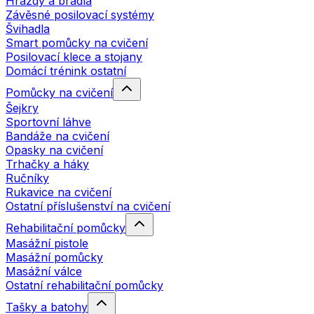
Hrazdy a bradla
Závěsné posilovací systémy
Švihadla
Smart pomůcky na cvičení
Posilovací klece a stojany
Domácí trénink ostatní
Pomůcky na cvičení
Šejkry
Sportovní láhve
Bandáže na cvičení
Opasky na cvičení
Trhačky a háky
Ručníky
Rukavice na cvičení
Ostatní příslušenství na cvičení
Rehabilitační pomůcky
Masážní pistole
Masážní pomůcky
Masážní válce
Ostatní rehabilitační pomůcky
Tašky a batohy