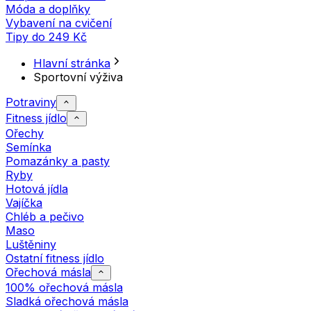
Móda a doplňky
Vybavení na cvičení
Tipy do 249 Kč
Hlavní stránka
Sportovní výživa
Potraviny
Fitness jídlo
Ořechy
Semínka
Pomazánky a pasty
Ryby
Hotová jídla
Vajíčka
Chléb a pečivo
Maso
Luštěniny
Ostatní fitness jídlo
Ořechová másla
100% ořechová másla
Sladká ořechová másla