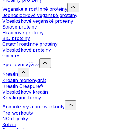
Proteiny pro ženy
Veganské a rostlinné proteiny
Jednosložkové veganské proteiny
Vícesložkové veganské proteiny
Sójové proteiny
Hrachové proteiny
BIO proteiny
Ostatní rostlinné proteiny
Vícesložkové proteiny
Gainery
Sportovní výživa
Kreatin
Kreatin monohydrát
Kreatin Creapure®
Vícesložkový kreatin
Kreatin jiné formy
Anabolizéry a pre-workouty
Pre-workouty
NO doplňky
Kofein