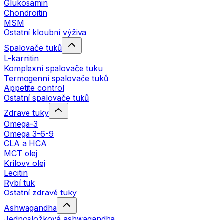
Glukosamin
Chondroitin
MSM
Ostatní kloubní výživa
Spalovače tuků
L-karnitin
Komplexní spalovače tuku
Termogenní spalovače tuků
Appetite control
Ostatní spalovače tuků
Zdravé tuky
Omega-3
Omega 3-6-9
CLA a HCA
MCT olej
Krilový olej
Lecitin
Rybí tuk
Ostatní zdravé tuky
Ashwagandha
Jednosložková ashwagandha