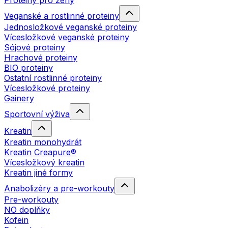
Proteiny pro ženy
Veganské a rostlinné proteiny
Jednosložkové veganské proteiny
Vícesložkové veganské proteiny
Sójové proteiny
Hrachové proteiny
BIO proteiny
Ostatní rostlinné proteiny
Vícesložkové proteiny
Gainery
Sportovní výživa
Kreatin
Kreatin monohydrát
Kreatin Creapure®
Vícesložkový kreatin
Kreatin jiné formy
Anabolizéry a pre-workouty
Pre-workouty
NO doplňky
Kofein