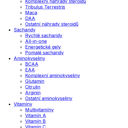
Komplexní náhrady steroidů
Tribulus Terrestris
Maca
DAA
Ostatní náhrady steroidů
Sacharidy
Rychlé sacharidy
All-in-one
Energetické gely
Pomalé sacharidy
Aminokyseliny
BCAA
EAA
Komplexní aminokyseliny
Glutamin
Citrulin
Arginin
Ostatní aminokyseliny
Vitamíny
Multivitamíny
Vitamín A
Vitamín B
Vitamín C