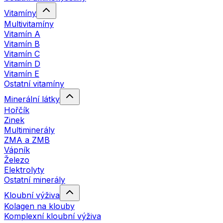
Vitamíny
Multivitamíny
Vitamín A
Vitamín B
Vitamín C
Vitamín D
Vitamín E
Ostatní vitamíny
Minerální látky
Hořčík
Zinek
Multiminerály
ZMA a ZMB
Vápník
Železo
Elektrolyty
Ostatní minerály
Kloubní výživa
Kolagen na klouby
Komplexní kloubní výživa