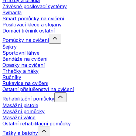
Hrazdy a bradla
Závěsné posilovací systémy
Švihadla
Smart pomůcky na cvičení
Posilovací klece a stojany
Domácí trénink ostatní
Pomůcky na cvičení
Šejkry
Sportovní láhve
Bandáže na cvičení
Opasky na cvičení
Trhačky a háky
Ručníky
Rukavice na cvičení
Ostatní příslušenství na cvičení
Rehabilitační pomůcky
Masážní pistole
Masážní pomůcky
Masážní válce
Ostatní rehabilitační pomůcky
Tašky a batohy