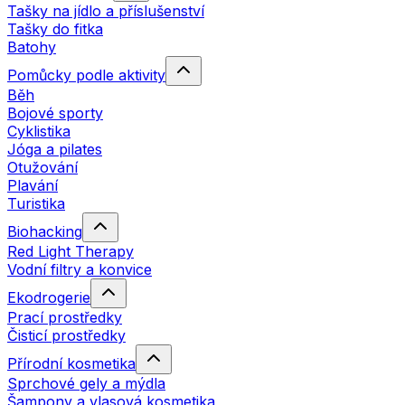
Tašky na jídlo a příslušenství
Tašky do fitka
Batohy
Pomůcky podle aktivity
Běh
Bojové sporty
Cyklistika
Jóga a pilates
Otužování
Plavání
Turistika
Biohacking
Red Light Therapy
Vodní filtry a konvice
Ekodrogerie
Prací prostředky
Čisticí prostředky
Přírodní kosmetika
Sprchové gely a mýdla
Šampony a vlasová kosmetika