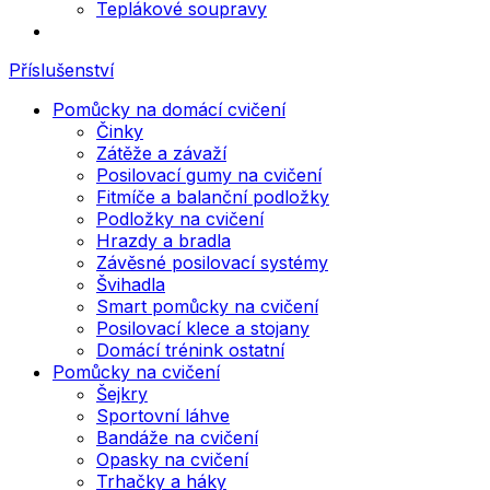
Teplákové soupravy
Příslušenství
Pomůcky na domácí cvičení
Činky
Zátěže a závaží
Posilovací gumy na cvičení
Fitmíče a balanční podložky
Podložky na cvičení
Hrazdy a bradla
Závěsné posilovací systémy
Švihadla
Smart pomůcky na cvičení
Posilovací klece a stojany
Domácí trénink ostatní
Pomůcky na cvičení
Šejkry
Sportovní láhve
Bandáže na cvičení
Opasky na cvičení
Trhačky a háky