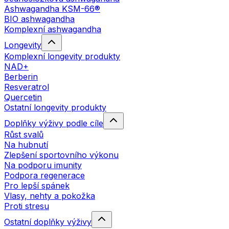
Ashwagandha KSM-66®
BIO ashwagandha
Komplexní ashwagandha
Longevity
Komplexní longevity produkty
NAD+
Berberin
Resveratrol
Quercetin
Ostatní longevity produkty
Doplňky výživy podle cíle
Růst svalů
Na hubnutí
Zlepšení sportovního výkonu
Na podporu imunity
Podpora regenerace
Pro lepší spánek
Vlasy, nehty a pokožka
Proti stresu
Ostatní doplňky výživy