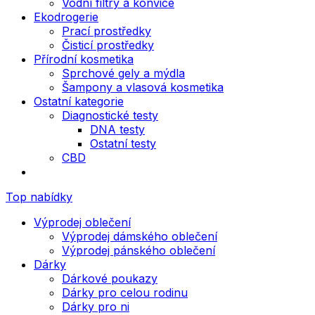
Vodní filtry a konvice
Ekodrogerie
Prací prostředky
Čisticí prostředky
Přírodní kosmetika
Sprchové gely a mýdla
Šampony a vlasová kosmetika
Ostatní kategorie
Diagnostické testy
DNA testy
Ostatní testy
CBD
Top nabídky
Výprodej oblečení
Výprodej dámského oblečení
Výprodej pánského oblečení
Dárky
Dárkové poukazy
Dárky pro celou rodinu
Dárky pro ni