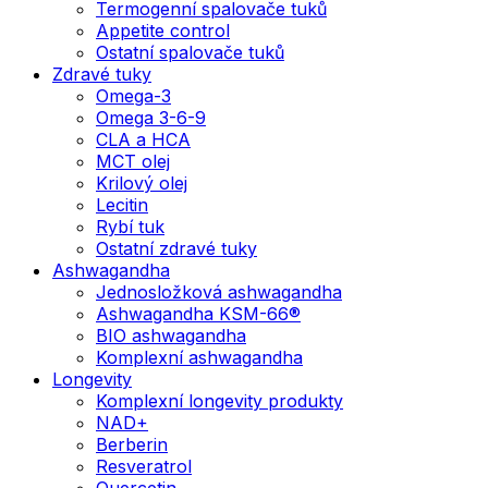
Termogenní spalovače tuků
Appetite control
Ostatní spalovače tuků
Zdravé tuky
Omega-3
Omega 3-6-9
CLA a HCA
MCT olej
Krilový olej
Lecitin
Rybí tuk
Ostatní zdravé tuky
Ashwagandha
Jednosložková ashwagandha
Ashwagandha KSM-66®
BIO ashwagandha
Komplexní ashwagandha
Longevity
Komplexní longevity produkty
NAD+
Berberin
Resveratrol
Quercetin