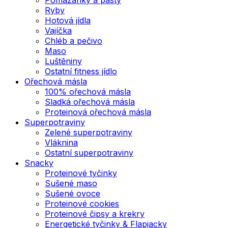
Ryby
Hotová jídla
Vajíčka
Chléb a pečivo
Maso
Luštěniny
Ostatní fitness jídlo
Ořechová másla
100% ořechová másla
Sladká ořechová másla
Proteinová ořechová másla
Superpotraviny
Zelené superpotraviny
Vláknina
Ostatní superpotraviny
Snacky
Proteinové tyčinky
Sušené maso
Sušené ovoce
Proteinové cookies
Proteinové čipsy a krekry
Energetické tyčinky & Flapjacky