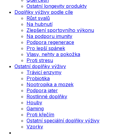
Ostatní longevity produkty
Doplňky výživy podle cíle
Růst svalů
Na hubnutí
Zlepšení sportovního výkonu
Na podporu imunity
Podpora regenerace
Pro lepší spánek
Vlasy, nehty a pokožka
Proti stresu
Ostatní doplňky výživy
Trávicí enzymy
Probiotika
Nootropika a mozek
Podpora jater
Rostlinné doplňky
Houby
Gaming
Proti křečím
Ostatní speciální doplňky výživy
Vzorky