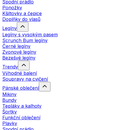
Spodní prádlo
Ponožky
Kšiltovky a čepice
Doplňky do vlasů
Legíny
Legíny s vysokým pasem
Scrunch Bum legíny
Černé legíny
Zvonové legíny
Bezešvé legíny
Trendy
Výhodné balení
Soupravy na cvičení
Pánské oblečení
Mikiny
Bundy
Tepláky a kalhoty
Šortky
Funkční oblečení
Plavky
Spodní prádlo