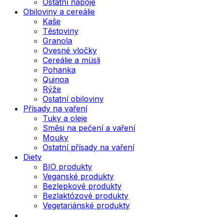
Ostatní nápoje
Obiloviny a cereálie
Kaše
Těstoviny
Granola
Ovesné vločky
Cereálie a müsli
Pohanka
Quinoa
Rýže
Ostatní obiloviny
Přísady na vaření
Tuky a oleje
Směsi na pečení a vaření
Mouky
Ostatní přísady na vaření
Diety
BIO produkty
Veganské produkty
Bezlepkové produkty
Bezlaktózové produkty
Vegetariánské produkty