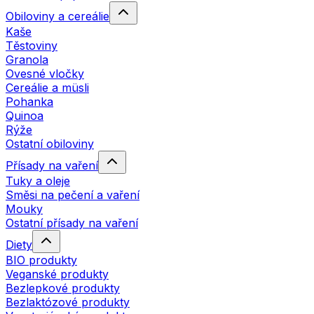
Obiloviny a cereálie
Kaše
Těstoviny
Granola
Ovesné vločky
Cereálie a müsli
Pohanka
Quinoa
Rýže
Ostatní obiloviny
Přísady na vaření
Tuky a oleje
Směsi na pečení a vaření
Mouky
Ostatní přísady na vaření
Diety
BIO produkty
Veganské produkty
Bezlepkové produkty
Bezlaktózové produkty