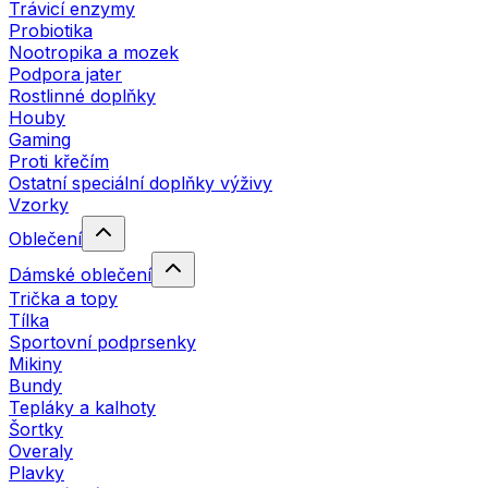
Trávicí enzymy
Probiotika
Nootropika a mozek
Podpora jater
Rostlinné doplňky
Houby
Gaming
Proti křečím
Ostatní speciální doplňky výživy
Vzorky
Oblečení
Dámské oblečení
Trička a topy
Tílka
Sportovní podprsenky
Mikiny
Bundy
Tepláky a kalhoty
Šortky
Overaly
Plavky