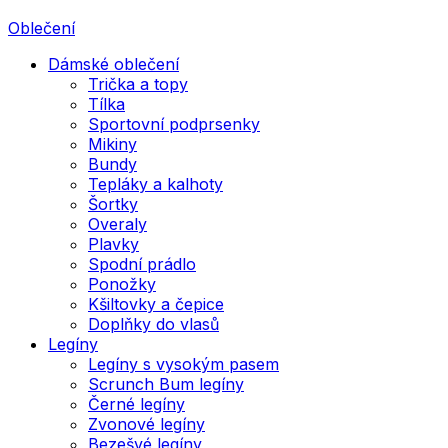
Oblečení
Dámské oblečení
Trička a topy
Tílka
Sportovní podprsenky
Mikiny
Bundy
Tepláky a kalhoty
Šortky
Overaly
Plavky
Spodní prádlo
Ponožky
Kšiltovky a čepice
Doplňky do vlasů
Legíny
Legíny s vysokým pasem
Scrunch Bum legíny
Černé legíny
Zvonové legíny
Bezešvé legíny