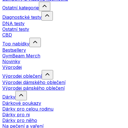
Ostatní kategorie
Diagnostické testy
DNA testy
Ostatní testy
CBD
Top nabídky
Bestsellery
GymBeam Merch
Novinky
Výprodej
Výprodej oblečení
Výprodej dámského oblečení
Výprodej pánského oblečení
Dárky
Dárkové poukazy
Dárky pro celou rodinu
Dárky pro ni
Dárky pro něho
Na pečení a vaření