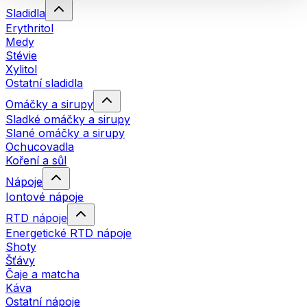
Sladidla
Erythritol
Medy
Stévie
Xylitol
Ostatní sladidla
Omáčky a sirupy
Sladké omáčky a sirupy
Slané omáčky a sirupy
Ochucovadla
Koření a sůl
Nápoje
Iontové nápoje
RTD nápoje
Energetické RTD nápoje
Shoty
Šťávy
Čaje a matcha
Káva
Ostatní nápoje