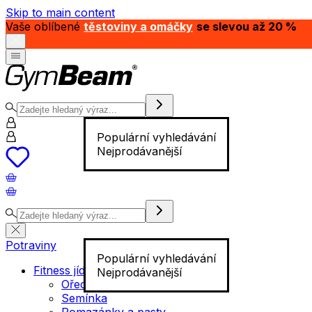
Skip to main content
Vaše oblíbené
těstoviny a omáčky
se slevou až 20 %
Populární vyhledávání
Nejprodávanější
Potraviny
Populární vyhledávání
Fitness jídlo
Nejprodávanější
Ořechy
Semínka
Pomazánky a pasty