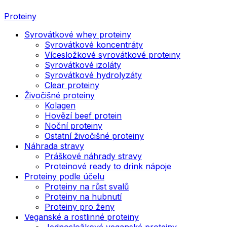
Proteiny
Syrovátkové whey proteiny
Syrovátkové koncentráty
Vícesložkové syrovátkové proteiny
Syrovátkové izoláty
Syrovátkové hydrolyzáty
Clear proteiny
Živočišné proteiny
Kolagen
Hovězí beef protein
Noční proteiny
Ostatní živočišné proteiny
Náhrada stravy
Práškové náhrady stravy
Proteinové ready to drink nápoje
Proteiny podle účelu
Proteiny na růst svalů
Proteiny na hubnutí
Proteiny pro ženy
Veganské a rostlinné proteiny
Jednosložkové veganské proteiny