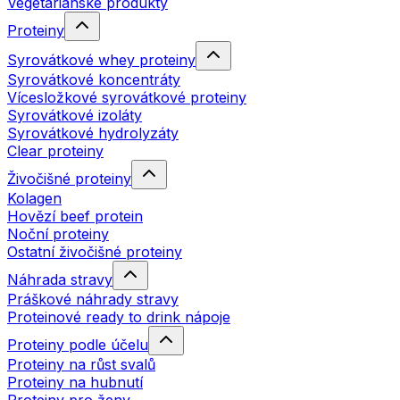
Vegetariánské produkty
Proteiny
Syrovátkové whey proteiny
Syrovátkové koncentráty
Vícesložkové syrovátkové proteiny
Syrovátkové izoláty
Syrovátkové hydrolyzáty
Clear proteiny
Živočišné proteiny
Kolagen
Hovězí beef protein
Noční proteiny
Ostatní živočišné proteiny
Náhrada stravy
Práškové náhrady stravy
Proteinové ready to drink nápoje
Proteiny podle účelu
Proteiny na růst svalů
Proteiny na hubnutí