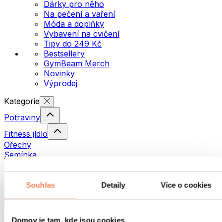
Dárky pro něho
Na pečení a vaření
Móda a doplňky
Vybavení na cvičení
Tipy do 249 Kč
Bestsellery
GymBeam Merch
Novinky
Výprodej
Kategorie
Potraviny
Fitness jídlo
Ořechy
Semínka
Pomazánky a pasty
Ryby
Hotová jídla
Souhlas
Detaily
Více o cookies
Vajíčka
Chléb a pečivo
Maso
Domov je tam, kde jsou cookies