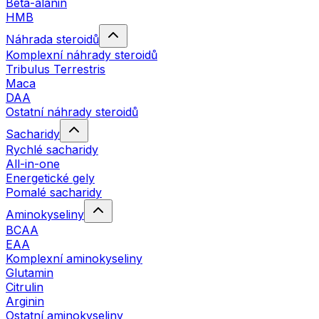
Beta-alanin
HMB
Náhrada steroidů
Komplexní náhrady steroidů
Tribulus Terrestris
Maca
DAA
Ostatní náhrady steroidů
Sacharidy
Rychlé sacharidy
All-in-one
Energetické gely
Pomalé sacharidy
Aminokyseliny
BCAA
EAA
Komplexní aminokyseliny
Glutamin
Citrulin
Arginin
Ostatní aminokyseliny