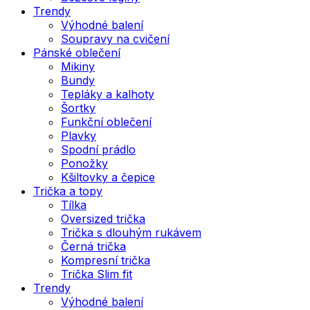
Trendy
Výhodné balení
Soupravy na cvičení
Pánské oblečení
Mikiny
Bundy
Tepláky a kalhoty
Šortky
Funkční oblečení
Plavky
Spodní prádlo
Ponožky
Kšiltovky a čepice
Trička a topy
Tílka
Oversized trička
Trička s dlouhým rukávem
Černá trička
Kompresní trička
Trička Slim fit
Trendy
Výhodné balení