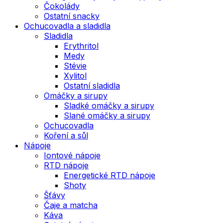
Čokolády
Ostatní snacky
Ochucovadla a sladidla
Sladidla
Erythritol
Medy
Stévie
Xylitol
Ostatní sladidla
Omáčky a sirupy
Sladké omáčky a sirupy
Slané omáčky a sirupy
Ochucovadla
Koření a sůl
Nápoje
Iontové nápoje
RTD nápoje
Energetické RTD nápoje
Shoty
Šťávy
Čaje a matcha
Káva