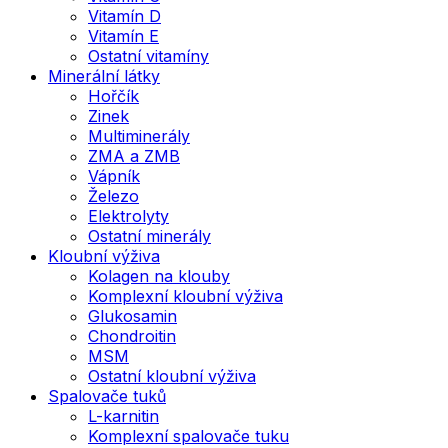
Vitamín D
Vitamín E
Ostatní vitamíny
Minerální látky
Hořčík
Zinek
Multiminerály
ZMA a ZMB
Vápník
Železo
Elektrolyty
Ostatní minerály
Kloubní výživa
Kolagen na klouby
Komplexní kloubní výživa
Glukosamin
Chondroitin
MSM
Ostatní kloubní výživa
Spalovače tuků
L-karnitin
Komplexní spalovače tuku