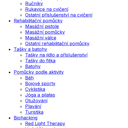
Ručníky
Rukavice na cvičení
Ostatní příslušenství na cvičení
Rehabilitační pomůcky
Masážní pistole
Masážní pomůcky
Masážní válce
Ostatní rehabilitační pomůcky
Tašky a batohy
Tašky na jídlo a příslušenství
Tašky do fitka
Batohy
Pomůcky podle aktivity
Běh
Bojové sporty
Cyklistika
Jóga a pilates
Otužování
Plavání
Turistika
Biohacking
Red Light Therapy