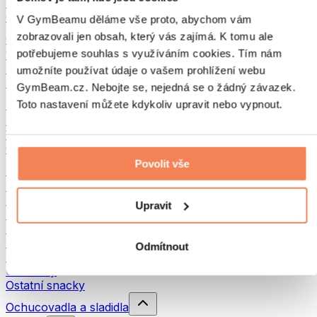
Luštěniny
Ostatní fitness jídlo
V GymBeamu děláme vše proto, abychom vám
zobrazovali jen obsah, který vás zajímá. K tomu ale
Ořechová másla
potřebujeme souhlas s využíváním cookies. Tím nám
100% ořechová másla
Sladká ořechová másla
umožníte používat údaje o vašem prohlížení webu
Proteinová ořechová másla
GymBeam.cz. Nebojte se, nejedná se o žádný závazek.
Superpotraviny
Toto nastavení můžete kdykoliv upravit nebo vypnout.
Zelené superpotraviny
Vláknina
Ostatní superpotraviny
Povolit vše
Snacky
Proteinové tyčinky
Sušené maso
Upravit
Sušené ovoce
Proteinové cookies
Proteinové čipsy a krekry
Odmítnout
Energetické tyčinky & Flapjacky
Čokolády
Ostatní snacky
Ochucovadla a sladidla