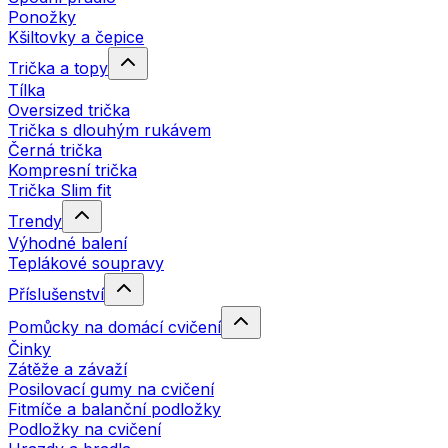
Ponožky
Kšiltovky a čepice
Trička a topy
Tílka
Oversized trička
Trička s dlouhým rukávem
Černá trička
Kompresní trička
Trička Slim fit
Trendy
Výhodné balení
Teplákové soupravy
Příslušenství
Pomůcky na domácí cvičení
Činky
Zátěže a závaží
Posilovací gumy na cvičení
Fitmíče a balanční podložky
Podložky na cvičení