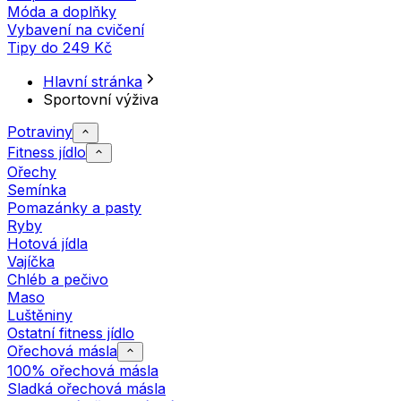
Móda a doplňky
Vybavení na cvičení
Tipy do 249 Kč
Hlavní stránka
Sportovní výživa
Potraviny
Fitness jídlo
Ořechy
Semínka
Pomazánky a pasty
Ryby
Hotová jídla
Vajíčka
Chléb a pečivo
Maso
Luštěniny
Ostatní fitness jídlo
Ořechová másla
100% ořechová másla
Sladká ořechová másla