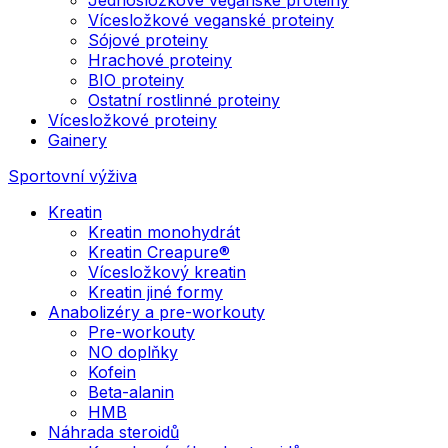
Vícesložkové veganské proteiny
Sójové proteiny
Hrachové proteiny
BIO proteiny
Ostatní rostlinné proteiny
Vícesložkové proteiny
Gainery
Sportovní výživa
Kreatin
Kreatin monohydrát
Kreatin Creapure®
Vícesložkový kreatin
Kreatin jiné formy
Anabolizéry a pre-workouty
Pre-workouty
NO doplňky
Kofein
Beta-alanin
HMB
Náhrada steroidů