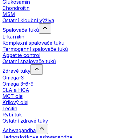
Glukosamin
Chondroitin
MSM
Ostatní kloubní výživa
Spalovače tuků
L-karnitin
Komplexní spalovače tuku
Termogenní spalovače tuků
Appetite control
Ostatní spalovače tuků
Zdravé tuky
Omega-3
Omega 3-6-9
CLA a HCA
MCT olej
Krilový olej
Lecitin
Rybí tuk
Ostatní zdravé tuky
Ashwagandha
Jednosložková ashwagandha