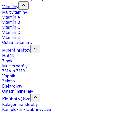
Vitamíny
Multivitamíny
Vitamín A
Vitamín B
Vitamín C
Vitamín D
Vitamín E
Ostatní vitamíny
Minerální látky
Hořčík
Zinek
Multiminerály
ZMA a ZMB
Vápník
Železo
Elektrolyty
Ostatní minerály
Kloubní výživa
Kolagen na klouby
Komplexní kloubní výživa