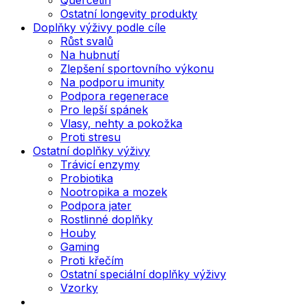
Ostatní longevity produkty
Doplňky výživy podle cíle
Růst svalů
Na hubnutí
Zlepšení sportovního výkonu
Na podporu imunity
Podpora regenerace
Pro lepší spánek
Vlasy, nehty a pokožka
Proti stresu
Ostatní doplňky výživy
Trávicí enzymy
Probiotika
Nootropika a mozek
Podpora jater
Rostlinné doplňky
Houby
Gaming
Proti křečím
Ostatní speciální doplňky výživy
Vzorky