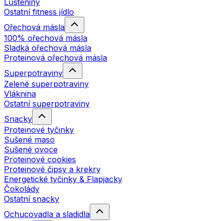
Luštěniny
Ostatní fitness jídlo
Ořechová másla
100% ořechová másla
Sladká ořechová másla
Proteinová ořechová másla
Superpotraviny
Zelené superpotraviny
Vláknina
Ostatní superpotraviny
Snacky
Proteinové tyčinky
Sušené maso
Sušené ovoce
Proteinové cookies
Proteinové čipsy a krekry
Energetické tyčinky & Flapjacky
Čokolády
Ostatní snacky
Ochucovadla a sladidla