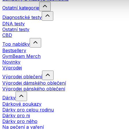
Ostatní kategorie
Diagnostické testy
DNA testy
Ostatní testy
CBD
Top nabídky
Bestsellery
GymBeam Merch
Novinky
Výprodej
Výprodej oblečení
Výprodej dámského oblečení
Výprodej pánského oblečení
Dárky
Dárkové poukazy
Dárky pro celou rodinu
Dárky pro ni
Dárky pro něho
Na pečení a vaření