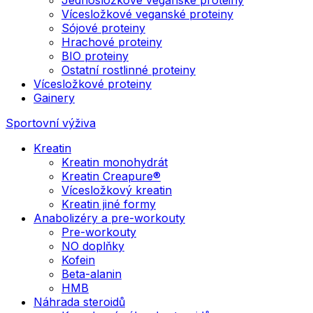
Vícesložkové veganské proteiny
Sójové proteiny
Hrachové proteiny
BIO proteiny
Ostatní rostlinné proteiny
Vícesložkové proteiny
Gainery
Sportovní výživa
Kreatin
Kreatin monohydrát
Kreatin Creapure®
Vícesložkový kreatin
Kreatin jiné formy
Anabolizéry a pre-workouty
Pre-workouty
NO doplňky
Kofein
Beta-alanin
HMB
Náhrada steroidů