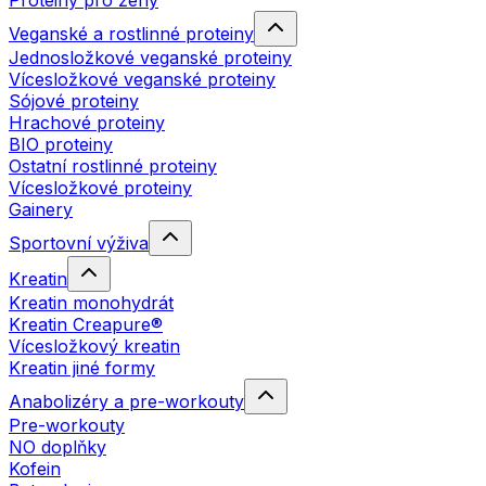
Proteiny pro ženy
Veganské a rostlinné proteiny
Jednosložkové veganské proteiny
Vícesložkové veganské proteiny
Sójové proteiny
Hrachové proteiny
BIO proteiny
Ostatní rostlinné proteiny
Vícesložkové proteiny
Gainery
Sportovní výživa
Kreatin
Kreatin monohydrát
Kreatin Creapure®
Vícesložkový kreatin
Kreatin jiné formy
Anabolizéry a pre-workouty
Pre-workouty
NO doplňky
Kofein