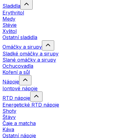
Sladidla
Erythritol
Medy
Stévie
Xylitol
Ostatní sladidla
Omáčky a sirupy
Sladké omáčky a sirupy
Slané omáčky a sirupy
Ochucovadla
Koření a sůl
Nápoje
Iontové nápoje
RTD nápoje
Energetické RTD nápoje
Shoty
Šťávy
Čaje a matcha
Káva
Ostatní nápoje