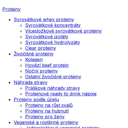
Proteiny
Syrovátkové whey proteiny
Syrovátkové koncentráty
Vícesložkové syrovátkové proteiny
Syrovátkové izoláty
Syrovátkové hydrolyzáty
Clear proteiny
Živočišné proteiny
Kolagen
Hovězí beef protein
Noční proteiny
Ostatní živočišné proteiny
Náhrada stravy
Práškové náhrady stravy
Proteinové ready to drink nápoje
Proteiny podle účelu
Proteiny na růst svalů
Proteiny na hubnutí
Proteiny pro ženy
Veganské a rostlinné proteiny
Jednosložkové veganské proteiny