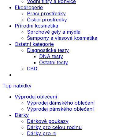
Vodní filtry a konvice
Ekodrogerie
Prací prostředky
Čisticí prostředky
Přírodní kosmetika
Sprchové gely a mýdla
Šampony a vlasová kosmetika
Ostatní kategorie
Diagnostické testy
DNA testy
Ostatní testy
CBD
Top nabídky
Výprodej oblečení
Výprodej dámského oblečení
Výprodej pánského oblečení
Dárky
Dárkové poukazy
Dárky pro celou rodinu
Dárky pro ni