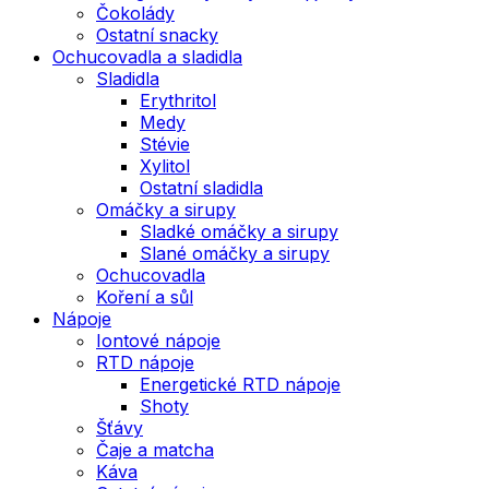
Čokolády
Ostatní snacky
Ochucovadla a sladidla
Sladidla
Erythritol
Medy
Stévie
Xylitol
Ostatní sladidla
Omáčky a sirupy
Sladké omáčky a sirupy
Slané omáčky a sirupy
Ochucovadla
Koření a sůl
Nápoje
Iontové nápoje
RTD nápoje
Energetické RTD nápoje
Shoty
Šťávy
Čaje a matcha
Káva