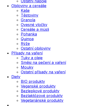
Ostatní nápoje
Obiloviny a cereálie
Kaše
Těstoviny
Granola
Ovesné vločky
Cereálie a müsli
Pohanka
Quinoa
Rýže
Ostatní obiloviny
Přísady na vaření
Tuky a oleje
Směsi na pečení a vaření
Mouky
Ostatní přísady na vaření
Diety
BIO produkty
Veganské produkty
Bezlepkové produkty
Bezlaktózové produkty
Vegetariánské produkty