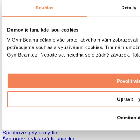
Tašky na jídlo a příslušenství
Souhlas
Detaily
Tašky do fitka
Batohy
Pomůcky podle aktivity
Domov je tam, kde jsou cookies
Běh
Bojové sporty
V GymBeamu děláme vše proto, abychom vám zobrazovali je
Cyklistika
potřebujeme souhlas s využíváním cookies. Tím nám umožní
Jóga a pilates
GymBeam.cz. Nebojte se, nejedná se o žádný závazek. Toto 
Otužování
Plavání
Turistika
Biohacking
Povolit vš
Red Light Therapy
Vodní filtry a konvice
Upravit
Ekodrogerie
Prací prostředky
Čisticí prostředky
Odmítnou
Přírodní kosmetika
Sprchové gely a mýdla
Šampony a vlasová kosmetika