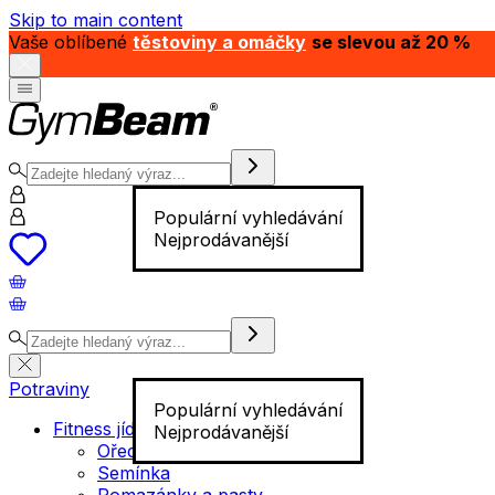
Skip to main content
Vaše oblíbené
těstoviny a omáčky
se slevou až 20 %
Populární vyhledávání
Nejprodávanější
Potraviny
Populární vyhledávání
Fitness jídlo
Nejprodávanější
Ořechy
Semínka
Pomazánky a pasty