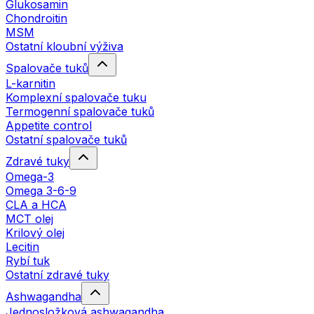
Glukosamin
Chondroitin
MSM
Ostatní kloubní výživa
Spalovače tuků
L-karnitin
Komplexní spalovače tuku
Termogenní spalovače tuků
Appetite control
Ostatní spalovače tuků
Zdravé tuky
Omega-3
Omega 3-6-9
CLA a HCA
MCT olej
Krilový olej
Lecitin
Rybí tuk
Ostatní zdravé tuky
Ashwagandha
Jednosložková ashwagandha