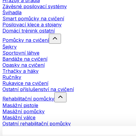
Hrazdy a bradla
Závěsné posilovací systémy
Švihadla
Smart pomůcky na cvičení
Posilovací klece a stojany
Domácí trénink ostatní
Pomůcky na cvičení
Šejkry
Sportovní láhve
Bandáže na cvičení
Opasky na cvičení
Trhačky a háky
Ručníky
Rukavice na cvičení
Ostatní příslušenství na cvičení
Rehabilitační pomůcky
Masážní pistole
Masážní pomůcky
Masážní válce
Ostatní rehabilitační pomůcky
Tašky a batohy