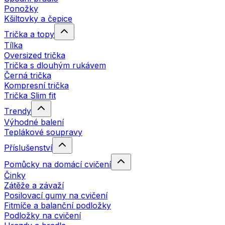
Ponožky
Kšiltovky a čepice
Trička a topy
Tílka
Oversized trička
Trička s dlouhým rukávem
Černá trička
Kompresní trička
Trička Slim fit
Trendy
Výhodné balení
Teplákové soupravy
Příslušenství
Pomůcky na domácí cvičení
Činky
Zátěže a závaží
Posilovací gumy na cvičení
Fitmíče a balanční podložky
Podložky na cvičení