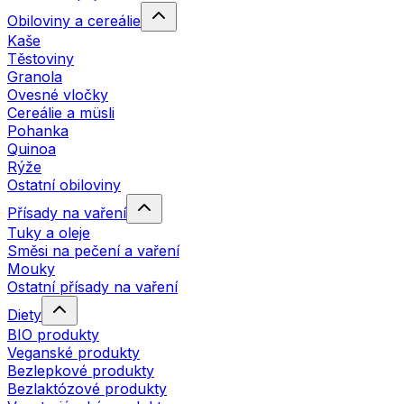
Obiloviny a cereálie
Kaše
Těstoviny
Granola
Ovesné vločky
Cereálie a müsli
Pohanka
Quinoa
Rýže
Ostatní obiloviny
Přísady na vaření
Tuky a oleje
Směsi na pečení a vaření
Mouky
Ostatní přísady na vaření
Diety
BIO produkty
Veganské produkty
Bezlepkové produkty
Bezlaktózové produkty