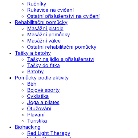
Ručníky
Rukavice na cvičení
Ostatní příslušenství na cvičení
Rehabilitační pomůcky
Masážní pistole
Masážní pomůcky
Masážní válce
Ostatní rehabilitační pomůcky
Tašky a batohy
Tašky na jídlo a příslušenství
Tašky do fitka
Batohy
Pomůcky podle aktivity
Běh
Bojové sporty
Cyklistika
Jóga a pilates
Otužování
Plavání
Turistika
Biohacking
Red Light Therapy