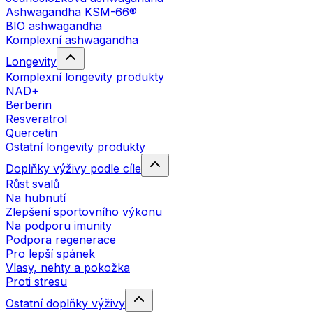
Ashwagandha KSM-66®
BIO ashwagandha
Komplexní ashwagandha
Longevity
Komplexní longevity produkty
NAD+
Berberin
Resveratrol
Quercetin
Ostatní longevity produkty
Doplňky výživy podle cíle
Růst svalů
Na hubnutí
Zlepšení sportovního výkonu
Na podporu imunity
Podpora regenerace
Pro lepší spánek
Vlasy, nehty a pokožka
Proti stresu
Ostatní doplňky výživy