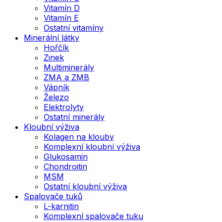
Vitamín D
Vitamín E
Ostatní vitamíny
Minerální látky
Hořčík
Zinek
Multiminerály
ZMA a ZMB
Vápník
Železo
Elektrolyty
Ostatní minerály
Kloubní výživa
Kolagen na klouby
Komplexní kloubní výživa
Glukosamin
Chondroitin
MSM
Ostatní kloubní výživa
Spalovače tuků
L-karnitin
Komplexní spalovače tuku