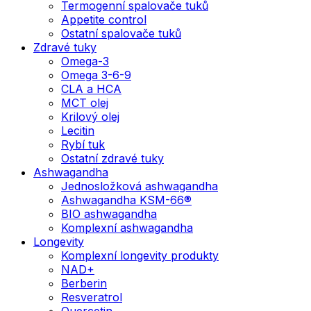
Termogenní spalovače tuků
Appetite control
Ostatní spalovače tuků
Zdravé tuky
Omega-3
Omega 3-6-9
CLA a HCA
MCT olej
Krilový olej
Lecitin
Rybí tuk
Ostatní zdravé tuky
Ashwagandha
Jednosložková ashwagandha
Ashwagandha KSM-66®
BIO ashwagandha
Komplexní ashwagandha
Longevity
Komplexní longevity produkty
NAD+
Berberin
Resveratrol
Quercetin