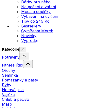
Dárky pro něho
Na pečení a vaření
Móda a doplňky
Vybavení na cvičení
Tipy do 249 Kč
Bestsellery
GymBeam Merch
Novinky
Výprodej
Kategorie
Potraviny
Fitness jídlo
Ořechy
Semínka
Pomazánky a pasty
Ryby
Hotová jídla
Vajíčka
Chléb a pečivo
Maso