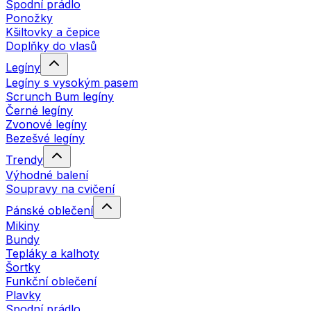
Spodní prádlo
Ponožky
Kšiltovky a čepice
Doplňky do vlasů
Legíny
Legíny s vysokým pasem
Scrunch Bum legíny
Černé legíny
Zvonové legíny
Bezešvé legíny
Trendy
Výhodné balení
Soupravy na cvičení
Pánské oblečení
Mikiny
Bundy
Tepláky a kalhoty
Šortky
Funkční oblečení
Plavky
Spodní prádlo