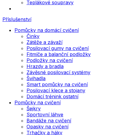
Teplákové soupravy
Příslušenství
Pomůcky na domácí cvičení
Činky
Zátěže a závaží
Posilovací gumy na cvičení
Fitmíče a balanční podložky
Podložky na cvičení
Hrazdy a bradla
Závěsné posilovací systémy
Švihadla
Smart pomůcky na cvičení
Posilovací klece a stojany
Domácí trénink ostatní
Pomůcky na cvičení
Šejkry
Sportovní láhve
Bandáže na cvičení
Opasky na cvičení
Trhačky a háky