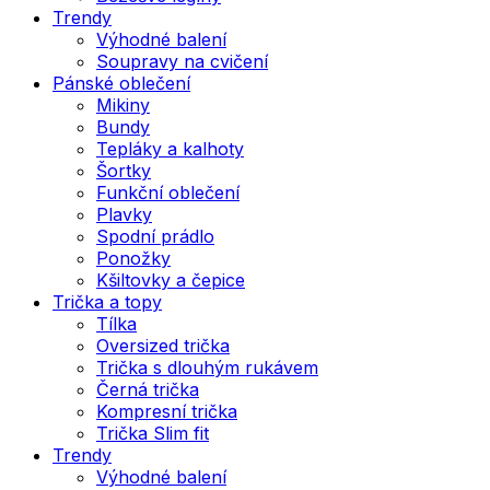
Trendy
Výhodné balení
Soupravy na cvičení
Pánské oblečení
Mikiny
Bundy
Tepláky a kalhoty
Šortky
Funkční oblečení
Plavky
Spodní prádlo
Ponožky
Kšiltovky a čepice
Trička a topy
Tílka
Oversized trička
Trička s dlouhým rukávem
Černá trička
Kompresní trička
Trička Slim fit
Trendy
Výhodné balení