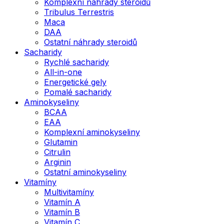
Komplexní náhrady steroidů
Tribulus Terrestris
Maca
DAA
Ostatní náhrady steroidů
Sacharidy
Rychlé sacharidy
All-in-one
Energetické gely
Pomalé sacharidy
Aminokyseliny
BCAA
EAA
Komplexní aminokyseliny
Glutamin
Citrulin
Arginin
Ostatní aminokyseliny
Vitamíny
Multivitamíny
Vitamín A
Vitamín B
Vitamín C