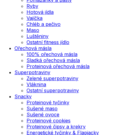
Ryby
Hotová jídla
Vajíčka
Chléb a pečivo
Maso
Luštěniny
Ostatní fitness jídlo
Ořechová másla
100% ořechová másla
Sladká ořechová másla
Proteinová ořechová másla
Superpotraviny
Zelené superpotraviny
Vláknina
Ostatní superpotraviny
Snacky
Proteinové tyčinky
Sušené maso
Sušené ovoce
Proteinové cookies
Proteinové čipsy a krekry
Energetické tyčinky & Flapjacky