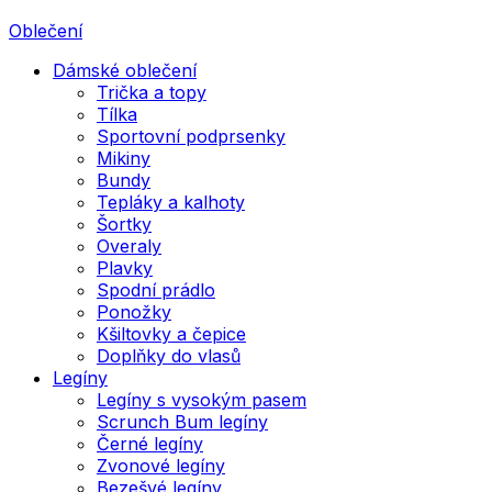
Oblečení
Dámské oblečení
Trička a topy
Tílka
Sportovní podprsenky
Mikiny
Bundy
Tepláky a kalhoty
Šortky
Overaly
Plavky
Spodní prádlo
Ponožky
Kšiltovky a čepice
Doplňky do vlasů
Legíny
Legíny s vysokým pasem
Scrunch Bum legíny
Černé legíny
Zvonové legíny
Bezešvé legíny