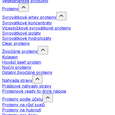
Vegetariánské produkty
Proteiny
Syrovátkové whey proteiny
Syrovátkové koncentráty
Vícesložkové syrovátkové proteiny
Syrovátkové izoláty
Syrovátkové hydrolyzáty
Clear proteiny
Živočišné proteiny
Kolagen
Hovězí beef protein
Noční proteiny
Ostatní živočišné proteiny
Náhrada stravy
Práškové náhrady stravy
Proteinové ready to drink nápoje
Proteiny podle účelu
Proteiny na růst svalů
Proteiny na hubnutí