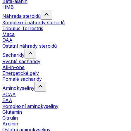
Beta-alanin
HMB
Náhrada steroidů
Komplexní náhrady steroidů
Tribulus Terrestris
Maca
DAA
Ostatní náhrady steroidů
Sacharidy
Rychlé sacharidy
All-in-one
Energetické gely
Pomalé sacharidy
Aminokyseliny
BCAA
EAA
Komplexní aminokyseliny
Glutamin
Citrulin
Arginin
Ostatní aminokyseliny