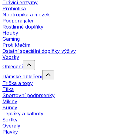
Trávicí enzymy
Probiotika
Nootropika a mozek
Podpora jater
Rostlinné doplňky
Houby
Gaming
Proti křečím
Ostatní speciální doplňky výživy
Vzorky
Oblečení
Dámské oblečení
Trička a topy
Tílka
Sportovní podprsenky
Mikiny
Bundy
Tepláky a kalhoty
Šortky
Overaly
Plavky