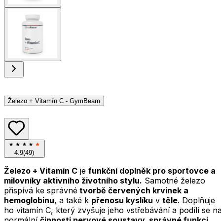
Železo + Vitamín C - GymBeam
4.9
(
49
)
Železo + Vitamín C
je
funkční doplněk pro sportovce a
milovníky aktivního životního stylu.
Samotné železo
přispívá ke správné
tvorbě červených krvinek a
hemoglobinu
, a také k
přenosu kyslíku
v
těle
. Doplňuje
ho vitamín C, který zvyšuje jeho vstřebávání a podílí se n
normální
činnosti nervové soustavy, správné funkci