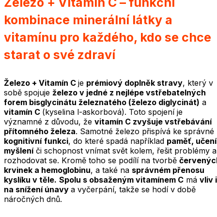
Železo + Vitamín C – funkční
kombinace minerální látky a
vitamínu pro každého, kdo se chce
starat o své zdraví
Železo + Vitamín C
je
prémiový doplněk stravy
, který v
sobě spojuje
železo v jedné z nejlépe vstřebatelných
forem bisglycinátu železnatého (železo diglycinát)
a
vitamín C
(kyselina l-askorbová). Toto spojení je
významné z důvodu, že
vitamín C zvyšuje vstřebávání
přítomného železa
. Samotné železo přispívá ke správné
kognitivní
funkci
, do které spadá například
paměť, učení
myšlení
či schopnost vnímat svět kolem, řešit problémy a
rozhodovat se. Kromě toho se podílí na tvorbě
červenýc
krvinek a hemoglobinu
, a také na
správném přenosu
kyslíku v těle.
Spolu s obsaženým vitamínem C
má
vliv i
na snížení únavy
a vyčerpání, takže se hodí v době
náročných dnů.