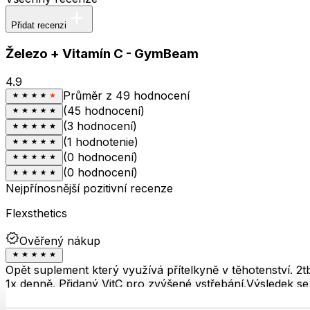
Přidat recenzi
Železo + Vitamín C - GymBeam
4.9
Průměr z 49 hodnocení
(45 hodnocení)
(3 hodnocení)
(1 hodnotenie)
(0 hodnocení)
(0 hodnocení)
Nejpřínosnější pozitivní recenze
Flexsthetics
Ověřený nákup
Opět suplement který využívá přítelkyně v těhotenství. 2t
1x denně. Přidaný VitC pro zvýšené vstřebání.Výsledek se
pak odráží na pozitivním výsledků krevního testu.