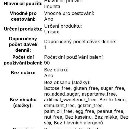
Hlavní cíl použití:
Hlavní cíl použití:
Imunita
Vhodné pro
Vhodné pro cestování:
cestování:
Ano
Určení produktu:
Určení produktu:
Unisex
Doporučený
Doporučený počet dávek denně:
počet dávek
1
denně:
Počet dní
Počet dní používání balení:
používání balení:
90
Bez cukru:
Bez cukru:
Ano
Bez obsahu (složky):
lactose_free, gluten_free, sugar_free,
no_added_sugar, aspartame_free,
Bez obsahu
artificial_sweetener_free, Bez kofeinu,
(složky):
stimulant_free, gelatin_free,
palm_oil_free, egg_free, peanut_free,
nut_free, Bez kaseinu, Bez mléka, Bez
sóji, Bez hlavních alergenů