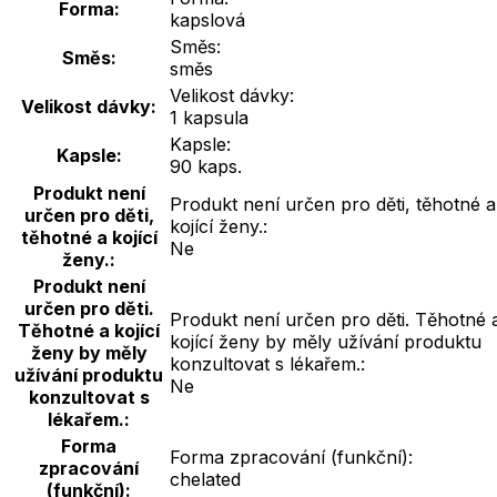
Forma:
kapslová
Směs:
Směs:
směs
Velikost dávky:
Velikost dávky:
1 kapsula
Kapsle:
Kapsle:
90 kaps.
Produkt není
Produkt není určen pro děti, těhotné a
určen pro děti,
kojící ženy.:
těhotné a kojící
Ne
ženy.:
Produkt není
určen pro děti.
Produkt není určen pro děti. Těhotné 
Těhotné a kojící
kojící ženy by měly užívání produktu
ženy by měly
konzultovat s lékařem.:
užívání produktu
Ne
konzultovat s
lékařem.:
Forma
Forma zpracování (funkční):
zpracování
chelated
(funkční):