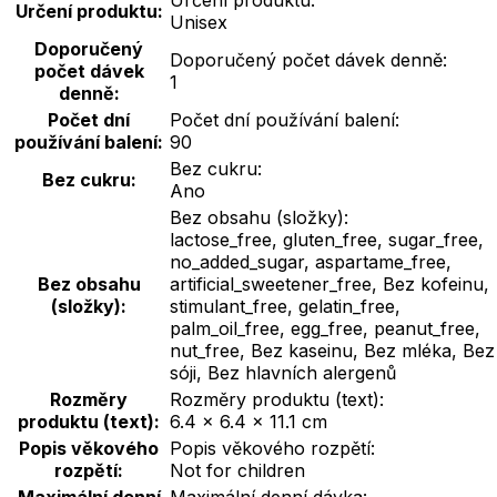
Určení produktu:
Určení produktu:
Unisex
Doporučený
Doporučený počet dávek denně:
počet dávek
1
denně:
Počet dní
Počet dní používání balení:
používání balení:
90
Bez cukru:
Bez cukru:
Ano
Bez obsahu (složky):
lactose_free, gluten_free, sugar_free,
no_added_sugar, aspartame_free,
Bez obsahu
artificial_sweetener_free, Bez kofeinu,
(složky):
stimulant_free, gelatin_free,
palm_oil_free, egg_free, peanut_free,
nut_free, Bez kaseinu, Bez mléka, Bez
sóji, Bez hlavních alergenů
Rozměry
Rozměry produktu (text):
produktu (text):
6.4 × 6.4 × 11.1 cm
Popis věkového
Popis věkového rozpětí:
rozpětí:
Not for children