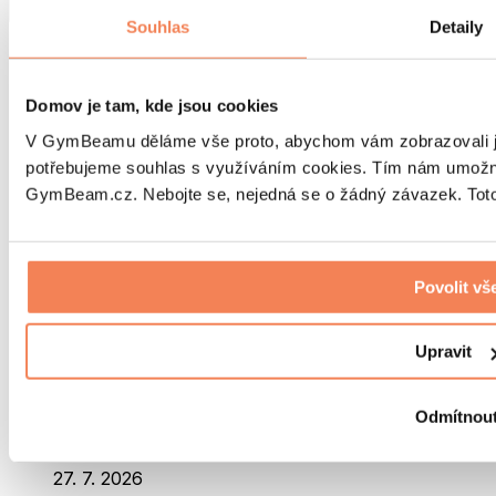
0
0
Souhlas
Detaily
Recenze české (5)
Ověřené nákupy (45)
Pozitivní (45)
Negativní (0)
Domov je tam, kde jsou cookies
Recenze v ostatních zemích (44)
V GymBeamu děláme vše proto, abychom vám zobrazovali je
T. P.
potřebujeme souhlas s využíváním cookies. Tím nám umožní
GymBeam.cz. Nebojte se, nejedná se o žádný závazek. Toto 
Ověřený nákup
9. 8. 2026
Povolit vš
Skvělé složení, dobře se jí, koupím znovu
Byla tato recenze pro Vás užitečná?
Upravit
0
0
Adam D.
Odmítnou
Ověřený nákup
27. 7. 2026