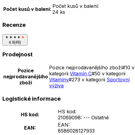
Počet kusů v balení:
Počet kusů v balení:
24 ks
Recenze
4.9
(
49
)
Prodejnost
Pozice nejprodávanějšího zboží
#
10 v
Pozice
kategorii
Vitamín C
#
50 v kategorii
nejprodávanějšího
Vitamíny
#
273 v kategorii
Sportovní
zboží
výživa
Logistické informace
HS kod:
HS kod:
21069098: --- Ostatné
EAN:
EAN:
8586028127933