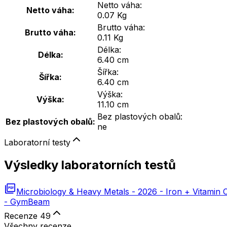
Netto váha:
Netto váha:
0.07 Kg
Brutto váha:
Brutto váha:
0.11 Kg
Délka:
Délka:
6.40 cm
Šířka:
Šířka:
6.40 cm
Výška:
Výška:
11.10 cm
Bez plastových obalů:
Bez plastových obalů:
ne
Laboratorní testy
Výsledky laboratorních testů
Microbiology & Heavy Metals - 2026 - Iron + Vitamin 
- GymBeam
Recenze
49
Všechny recenze