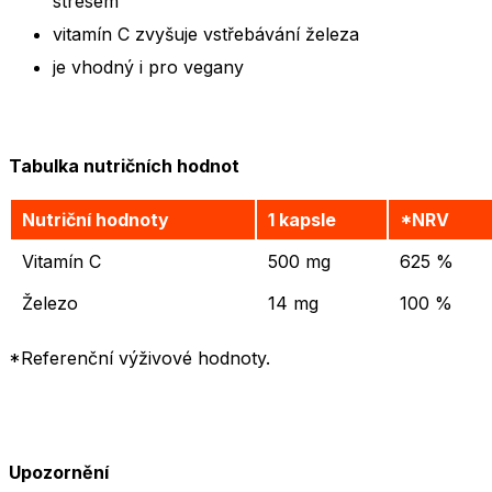
stresem
vitamín C zvyšuje vstřebávání železa
je vhodný i pro vegany
Tabulka nutričních hodnot
Nutriční hodnoty
1 kapsle
*NRV
Vitamín C
500 mg
625 %
Železo
14 mg
100 %
*Referenční výživové hodnoty.
Upozornění