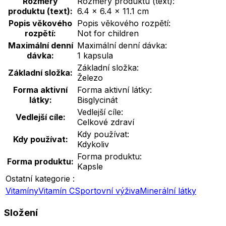
Rozměry
Rozměry produktu (text):
produktu (text):
6.4 × 6.4 × 11.1 cm
Popis věkového
Popis věkového rozpětí:
rozpětí:
Not for children
Maximální denní
Maximální denní dávka:
dávka:
1 kapsula
Základní složka:
Základní složka:
Železo
Forma aktivní
Forma aktivní látky:
látky:
Bisglycinát
Vedlejší cíle:
Vedlejší cíle:
Celkové zdraví
Kdy používat:
Kdy používat:
Kdykoliv
Forma produktu:
Forma produktu:
Kapsle
Ostatní kategorie :
Vitamíny
Vitamín C
Sportovní výživa
Minerální látky
Složení