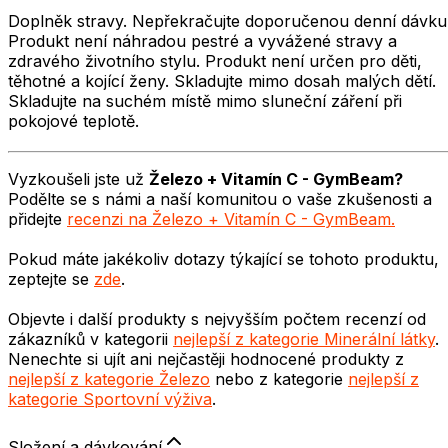
Doplněk stravy. Nepřekračujte doporučenou denní dávku
Produkt není náhradou pestré a vyvážené stravy a
zdravého životního stylu. Produkt není určen pro děti,
těhotné a kojící ženy. Skladujte mimo dosah malých dětí.
Skladujte na suchém místě mimo sluneční záření při
pokojové teplotě.
Vyzkoušeli jste už
Železo + Vitamín C - GymBeam
?
Podělte se s námi a naší komunitou o vaše zkušenosti a
přidejte
recenzi na
Železo + Vitamín C - GymBeam
.
Pokud máte jakékoliv dotazy týkající se tohoto produktu,
zeptejte se
zde
.
Objevte i další produkty s nejvyšším počtem recenzí od
zákazníků v kategorii
nejlepší z kategorie
Minerální látky
.
Nenechte si ujít ani nejčastěji hodnocené produkty z
nejlepší z kategorie
Železo
nebo z kategorie
nejlepší z
kategorie
Sportovní výživa
.
Složení a dávkování