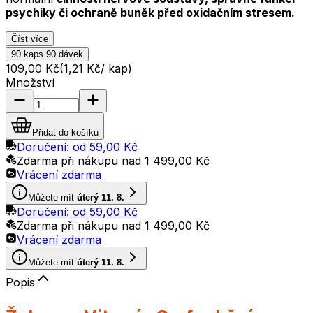
psychiky či ochraně buněk před oxidačním stresem.
Číst více
90 kaps.
90 dávek
109,00 Kč
(
1,21 Kč
/
kap
)
Množství
Přidat do košíku
Doručení: od
59,00 Kč
Zdarma při nákupu nad
1 499,00 Kč
Vrácení zdarma
Můžete mít
úterý 11. 8.
Doručení: od
59,00 Kč
Zdarma při nákupu nad
1 499,00 Kč
Vrácení zdarma
Můžete mít
úterý 11. 8.
Popis