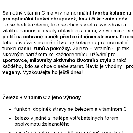
Samotný vitamín C má vliv na normální
tvorbu kolagenu
pro optimální funkci chrupavek, kostí či krevních cév.
To se hodí každému, kdo se chce starat o své zdraví a
vitalitu. Fanoušci beauty oblasti zas ocení, že vitamín C se
podílí na
ochraně buněk před oxidačním stresem.
Krom
toho přispívá k normální tvorbě kolagenu pro normální
funkci
dásní, zubů a pokožky.
Železo + Vitamín C je tak
šikovným parťákem ke každodennímu užívání pro
sportovce, milovníky aktivního životního stylu
a také
každého, kdo se chce o sebe starat. Navíc je vhodný i
pr
vegany.
Vyzkoušejte ho ještě dnes!
Železo + Vitamín C a jeho výhody
funkční doplněk stravy se železem a vitamínom C
železo v jedné z nejlépe vstřebatelných forem
bisglycinátu železnatého
obsažené železo se podílí na správné kognitivní