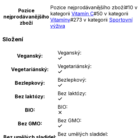
Pozice nejprodávanějšího zboží
#
10 v
Pozice
kategorii
Vitamín C
#
50 v kategorii
nejprodávanějšího
Vitamíny
#
273 v kategorii
Sportovní
zboží
výživa
Složení
Veganský:
Veganský:
Vegetariánský:
Vegetariánský:
Bezlepkový:
Bezlepkový:
Bez laktózy:
Bez laktózy:
BIO:
BIO:
Bez GMO:
Bez GMO:
Bez umělých sladidel:
Bez umělých sladidel: