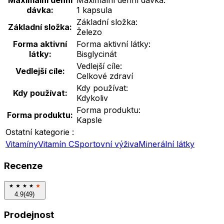
Maximální denní
Maximální denní dávka:
dávka:
1 kapsula
Základní složka:
Základní složka:
Železo
Forma aktivní
Forma aktivní látky:
látky:
Bisglycinát
Vedlejší cíle:
Vedlejší cíle:
Celkové zdraví
Kdy používat:
Kdy používat:
Kdykoliv
Forma produktu:
Forma produktu:
Kapsle
Ostatní kategorie :
Vitamíny
Vitamín C
Sportovní výživa
Minerální látky
Recenze
4.9
(
49
)
Prodejnost