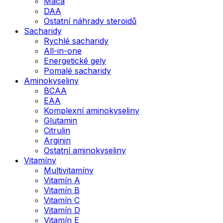
Maca
DAA
Ostatní náhrady steroidů
Sacharidy
Rychlé sacharidy
All-in-one
Energetické gely
Pomalé sacharidy
Aminokyseliny
BCAA
EAA
Komplexní aminokyseliny
Glutamin
Citrulin
Arginin
Ostatní aminokyseliny
Vitamíny
Multivitamíny
Vitamín A
Vitamín B
Vitamín C
Vitamín D
Vitamín E