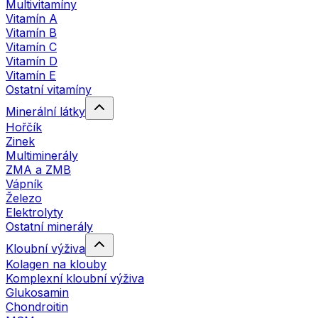
Multivitamíny
Vitamín A
Vitamín B
Vitamín C
Vitamín D
Vitamín E
Ostatní vitamíny
Minerální látky
Hořčík
Zinek
Multiminerály
ZMA a ZMB
Vápník
Železo
Elektrolyty
Ostatní minerály
Kloubní výživa
Kolagen na klouby
Komplexní kloubní výživa
Glukosamin
Chondroitin