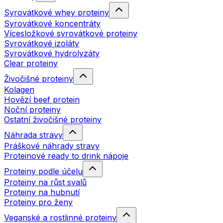
Syrovátkové whey proteiny
Syrovátkové koncentráty
Vícesložkové syrovátkové proteiny
Syrovátkové izoláty
Syrovátkové hydrolyzáty
Clear proteiny
Živočišné proteiny
Kolagen
Hovězí beef protein
Noční proteiny
Ostatní živočišné proteiny
Náhrada stravy
Práškové náhrady stravy
Proteinové ready to drink nápoje
Proteiny podle účelu
Proteiny na růst svalů
Proteiny na hubnutí
Proteiny pro ženy
Veganské a rostlinné proteiny