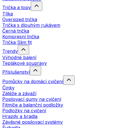
Trička a topy
Tílka
Oversized trička
Trička s dlouhým rukávem
Černá trička
Kompresní trička
Trička Slim fit
Trendy
Výhodné balení
Teplákové soupravy
Příslušenství
Pomůcky na domácí cvičení
Činky
Zátěže a závaží
Posilovací gumy na cvičení
Fitmíče a balanční podložky
Podložky na cvičení
Hrazdy a bradla
Závěsné posilovací systémy
Švihadla