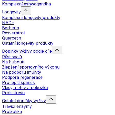
Komplexní ashwagandha
Longevity
Komplexní longevity produkty
NAD+
Berberin
Resveratrol
Quercetin
Ostatní longevity produkty
Doplňky výživy podle cíle
Růst svalů
Na hubnutí
Zlepšení sportovního výkonu
Na podporu imunity
Podpora regenerace
Pro lepší spánek
Vlasy, nehty a pokožka
Proti stresu
Ostatní doplňky výživy
Trávicí enzymy
Probiotika