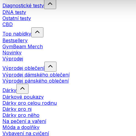
Diagnostické testy
DNA testy
Ostatní testy
CBD
Top nabídky
Bestsellery
GymBeam Merch
Novinky
Výprodej
Výprodej oblečení
Výprodej dámského oblečení
Výprodej pánského oblečení
Dárky
Dárkové poukazy
Dárky pro celou rodinu
Dárky pro ni
Dárky pro něho
Na pečení a vaření
Móda a doplňky
Vybavení na cvičení