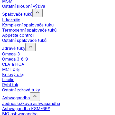
MSM
Ostatní kloubní výživa
Spalovače tuků
L-karnitin
Komplexní spalovače tuku
Termogenní spalovače tuků
Appetite control
Ostatní spalovače tuků
Zdravé tuky
Omega-3
Omega 3-6-9
CLA a HCA
MCT olej
Krilový olej
Lecitin
Rybí tuk
Ostatní zdravé tuky
Ashwagandha
Jednosložková ashwagandha
Ashwagandha KSM-66®
BIO ashwagandha