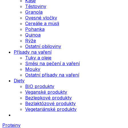
Kaše
Těstoviny
Granola
Ovesné vločky
Cereálie a müsli
Pohanka
Quinoa
Rýže
Ostatní obiloviny
Přísady na vaření
Tuky a oleje
Směsi na pečení a vaření
Mouky
Ostatní přísady na vaření
Diety
BIO produkty
Veganské produkty
Bezlepkové produkty
Bezlaktózové produkty
Vegetariánské produkty
Proteiny