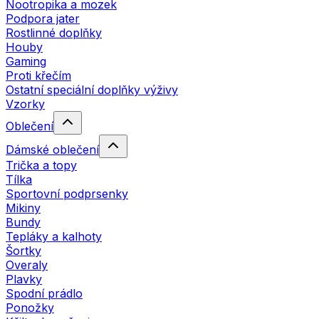
Nootropika a mozek
Podpora jater
Rostlinné doplňky
Houby
Gaming
Proti křečím
Ostatní speciální doplňky výživy
Vzorky
Oblečení
Dámské oblečení
Trička a topy
Tílka
Sportovní podprsenky
Mikiny
Bundy
Tepláky a kalhoty
Šortky
Overaly
Plavky
Spodní prádlo
Ponožky