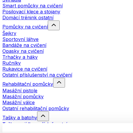
Smart pomůcky na cvičení
Posilovací klece a stojany
Domácí trénink ostatní
Pomůcky na cvičení
Šejkry
Sportovní láhve
Bandáže na cvičení
Opasky na cvičení
Trhačky a háky
Ručníky
Rukavice na cvičení
Ostatní příslušenství na cvičení
Rehabilitační pomůcky
Masážní pistole
Masážní pomůcky
Masážní válce
Ostatní rehabilitační pomůcky
Tašky a batohy
Tašky na jídlo a příslušenství
Tašky do fitka