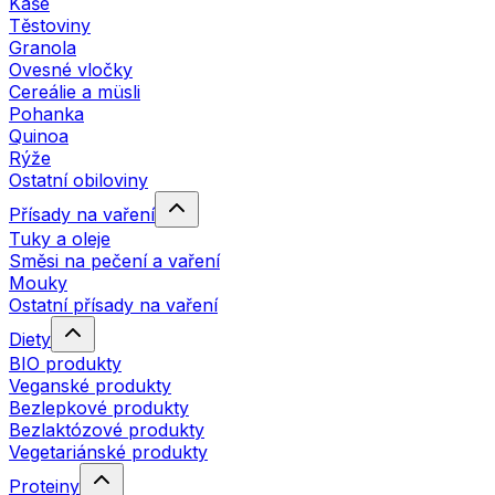
Kaše
Těstoviny
Granola
Ovesné vločky
Cereálie a müsli
Pohanka
Quinoa
Rýže
Ostatní obiloviny
Přísady na vaření
Tuky a oleje
Směsi na pečení a vaření
Mouky
Ostatní přísady na vaření
Diety
BIO produkty
Veganské produkty
Bezlepkové produkty
Bezlaktózové produkty
Vegetariánské produkty
Proteiny