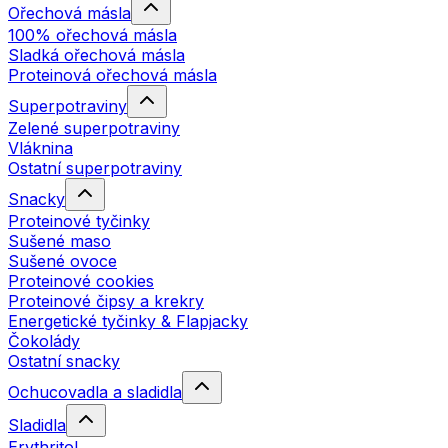
Ořechová másla
100% ořechová másla
Sladká ořechová másla
Proteinová ořechová másla
Superpotraviny
Zelené superpotraviny
Vláknina
Ostatní superpotraviny
Snacky
Proteinové tyčinky
Sušené maso
Sušené ovoce
Proteinové cookies
Proteinové čipsy a krekry
Energetické tyčinky & Flapjacky
Čokolády
Ostatní snacky
Ochucovadla a sladidla
Sladidla
Erythritol