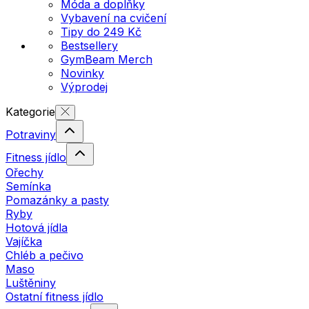
Móda a doplňky
Vybavení na cvičení
Tipy do 249 Kč
Bestsellery
GymBeam Merch
Novinky
Výprodej
Kategorie
Potraviny
Fitness jídlo
Ořechy
Semínka
Pomazánky a pasty
Ryby
Hotová jídla
Vajíčka
Chléb a pečivo
Maso
Luštěniny
Ostatní fitness jídlo