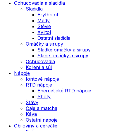
Ochucovadla a sladidla
Sladidla
Erythritol
Medy
Stévie
Xylitol
Ostatní sladidla
Omáčky a sirupy
Sladké omáčky a sirupy
Slané omáčky a sirupy
Ochucovadla
Koření a sůl
Nápoje
Iontové nápoje
RTD nápoje
Energetické RTD nápoje
Shoty
Šťávy
Čaje a matcha
Káva
Ostatní nápoje
Obiloviny a cereálie