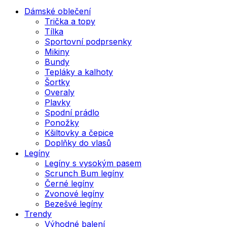
Dámské oblečení
Trička a topy
Tílka
Sportovní podprsenky
Mikiny
Bundy
Tepláky a kalhoty
Šortky
Overaly
Plavky
Spodní prádlo
Ponožky
Kšiltovky a čepice
Doplňky do vlasů
Legíny
Legíny s vysokým pasem
Scrunch Bum legíny
Černé legíny
Zvonové legíny
Bezešvé legíny
Trendy
Výhodné balení