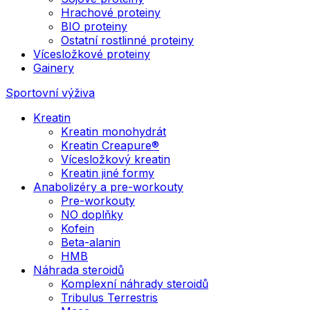
Hrachové proteiny
BIO proteiny
Ostatní rostlinné proteiny
Vícesložkové proteiny
Gainery
Sportovní výživa
Kreatin
Kreatin monohydrát
Kreatin Creapure®
Vícesložkový kreatin
Kreatin jiné formy
Anabolizéry a pre-workouty
Pre-workouty
NO doplňky
Kofein
Beta-alanin
HMB
Náhrada steroidů
Komplexní náhrady steroidů
Tribulus Terrestris