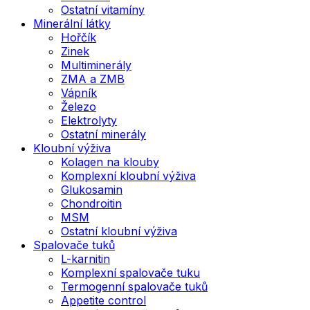
Ostatní vitamíny
Minerální látky
Hořčík
Zinek
Multiminerály
ZMA a ZMB
Vápník
Železo
Elektrolyty
Ostatní minerály
Kloubní výživa
Kolagen na klouby
Komplexní kloubní výživa
Glukosamin
Chondroitin
MSM
Ostatní kloubní výživa
Spalovače tuků
L-karnitin
Komplexní spalovače tuku
Termogenní spalovače tuků
Appetite control