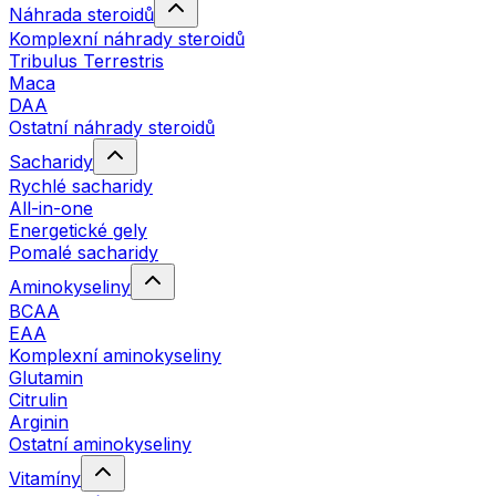
Náhrada steroidů
Komplexní náhrady steroidů
Tribulus Terrestris
Maca
DAA
Ostatní náhrady steroidů
Sacharidy
Rychlé sacharidy
All-in-one
Energetické gely
Pomalé sacharidy
Aminokyseliny
BCAA
EAA
Komplexní aminokyseliny
Glutamin
Citrulin
Arginin
Ostatní aminokyseliny
Vitamíny