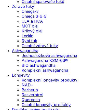
Ostatní spalovače tuků
Zdravé tuky
Omega-3
Omega 3-6-9
CLA a HCA
MCT olej
Krilový olej
Lecitin
Rybí tuk
Ostatní zdravé tuky
Ashwagandha
Jednosložková ashwagandha
Ashwagandha KSM-66®
BIO ashwagandha
Komplexní ashwagandha
Longevity
Komplexní longevity produkty
NAD+
Berberin
Resveratrol
Quercetin
Ostatní longevity produkty
Doplňky výživy podle cíle