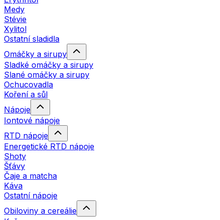
Medy
Stévie
Xylitol
Ostatní sladidla
Omáčky a sirupy
Sladké omáčky a sirupy
Slané omáčky a sirupy
Ochucovadla
Koření a sůl
Nápoje
Iontové nápoje
RTD nápoje
Energetické RTD nápoje
Shoty
Šťávy
Čaje a matcha
Káva
Ostatní nápoje
Obiloviny a cereálie