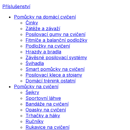
Příslušenství
Pomůcky na domácí cvičení
Činky
Zátěže a závaží
Posilovací gumy na cvičení
Fitmíče a balanční podložky
Podložky na cvičení
Hrazdy a bradla
Závěsné posilovací systémy
Švihadla
Smart pomůcky na cvičení
Posilovací klece a stojany
Domácí trénink ostatní
Pomůcky na cvičení
Šejkry
Sportovní láhve
Bandáže na cvičení
Opasky na cvičení
Trhačky a háky
Ručníky
Rukavice na cvičení