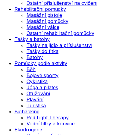
Ostatní příslušenství na cvičení
Rehabilitační pomůcky
Masážní pistole
Masážní pomůcky
Masážní válce
Ostatní rehabilitační pomůcky
Tašky a batohy
Tašky na jídlo a příslušenství
Tašky do fitka
Batohy
Pomůcky podle aktivity
Běh
Bojové sporty
Cyklistika
Jóga a pilates
Otužování
Plavání
Turistika
Biohacking
Red Light Therapy
Vodní filtry a konvice
Ekodrogerie