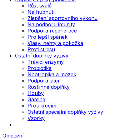
Růst svalů
Na hubnutí
Zlepšení sportovního výkonu
Na podporu imunity
Podpora regenerace
Pro lepší spánek
Vlasy, nehty a pokožka
Proti stresu
Ostatní doplňky výživy
Trávicí enzymy
Probiotika
Nootropika a mozek
Podpora jater
Rostlinné doplňky
Houby
Gaming
Proti křečím
Ostatní speciální doplňky výživy
Vzorky
Oblečení