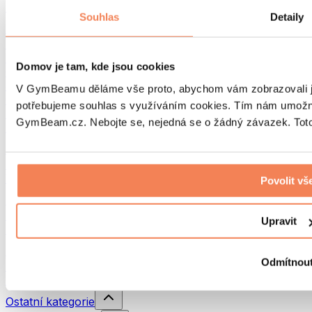
Batohy
Souhlas
Detaily
Pomůcky podle aktivity
Běh
Bojové sporty
Domov je tam, kde jsou cookies
Cyklistika
Jóga a pilates
V GymBeamu děláme vše proto, abychom vám zobrazovali je
Otužování
potřebujeme souhlas s využíváním cookies. Tím nám umožní
Plavání
GymBeam.cz. Nebojte se, nejedná se o žádný závazek. Toto 
Turistika
Biohacking
Red Light Therapy
Vodní filtry a konvice
Povolit vš
Ekodrogerie
Prací prostředky
Upravit
Čisticí prostředky
Přírodní kosmetika
Odmítnou
Sprchové gely a mýdla
Šampony a vlasová kosmetika
Ostatní kategorie