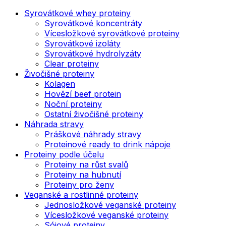
Syrovátkové whey proteiny
Syrovátkové koncentráty
Vícesložkové syrovátkové proteiny
Syrovátkové izoláty
Syrovátkové hydrolyzáty
Clear proteiny
Živočišné proteiny
Kolagen
Hovězí beef protein
Noční proteiny
Ostatní živočišné proteiny
Náhrada stravy
Práškové náhrady stravy
Proteinové ready to drink nápoje
Proteiny podle účelu
Proteiny na růst svalů
Proteiny na hubnutí
Proteiny pro ženy
Veganské a rostlinné proteiny
Jednosložkové veganské proteiny
Vícesložkové veganské proteiny
Sójové proteiny