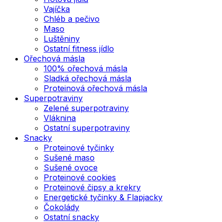
Vajíčka
Chléb a pečivo
Maso
Luštěniny
Ostatní fitness jídlo
Ořechová másla
100% ořechová másla
Sladká ořechová másla
Proteinová ořechová másla
Superpotraviny
Zelené superpotraviny
Vláknina
Ostatní superpotraviny
Snacky
Proteinové tyčinky
Sušené maso
Sušené ovoce
Proteinové cookies
Proteinové čipsy a krekry
Energetické tyčinky & Flapjacky
Čokolády
Ostatní snacky