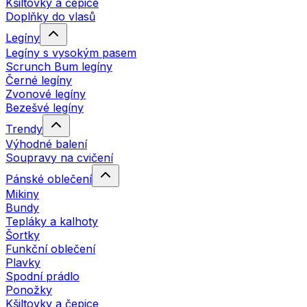
Kšiltovky a čepice
Doplňky do vlasů
Legíny
Legíny s vysokým pasem
Scrunch Bum legíny
Černé legíny
Zvonové legíny
Bezešvé legíny
Trendy
Výhodné balení
Soupravy na cvičení
Pánské oblečení
Mikiny
Bundy
Tepláky a kalhoty
Šortky
Funkční oblečení
Plavky
Spodní prádlo
Ponožky
Kšiltovky a čepice