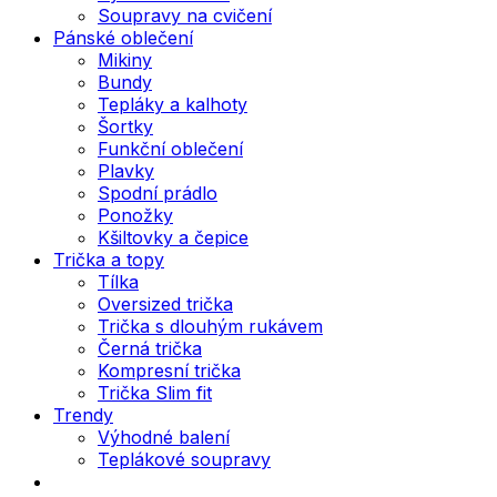
Soupravy na cvičení
Pánské oblečení
Mikiny
Bundy
Tepláky a kalhoty
Šortky
Funkční oblečení
Plavky
Spodní prádlo
Ponožky
Kšiltovky a čepice
Trička a topy
Tílka
Oversized trička
Trička s dlouhým rukávem
Černá trička
Kompresní trička
Trička Slim fit
Trendy
Výhodné balení
Teplákové soupravy