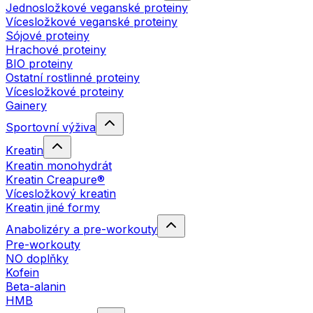
Jednosložkové veganské proteiny
Vícesložkové veganské proteiny
Sójové proteiny
Hrachové proteiny
BIO proteiny
Ostatní rostlinné proteiny
Vícesložkové proteiny
Gainery
Sportovní výživa
Kreatin
Kreatin monohydrát
Kreatin Creapure®
Vícesložkový kreatin
Kreatin jiné formy
Anabolizéry a pre-workouty
Pre-workouty
NO doplňky
Kofein
Beta-alanin
HMB