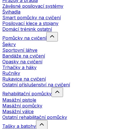
Hrazdy a bradla
Závěsné posilovací systémy
Švihadla
Smart pomůcky na cvičení
Posilovací klece a stojany
Domácí trénink ostatní
Pomůcky na cvičení
Šejkry
Sportovní láhve
Bandáže na cvičení
Opasky na cvičení
Trhačky a háky
Ručníky
Rukavice na cvičení
Ostatní příslušenství na cvičení
Rehabilitační pomůcky
Masážní pistole
Masážní pomůcky
Masážní válce
Ostatní rehabilitační pomůcky
Tašky a batohy