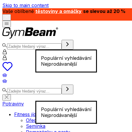
Skip to main content
Vaše oblíbené
těstoviny a omáčky
se slevou až 20 %
Populární vyhledávání
Nejprodávanější
Potraviny
Populární vyhledávání
Fitness jídlo
Nejprodávanější
Ořechy
Semínka
Pomazánky a pasty