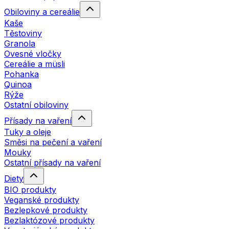
Obiloviny a cereálie
Kaše
Těstoviny
Granola
Ovesné vločky
Cereálie a müsli
Pohanka
Quinoa
Rýže
Ostatní obiloviny
Přísady na vaření
Tuky a oleje
Směsi na pečení a vaření
Mouky
Ostatní přísady na vaření
Diety
BIO produkty
Veganské produkty
Bezlepkové produkty
Bezlaktózové produkty