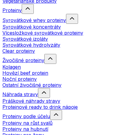
Vegetariánské produkty
Proteiny
Syrovátkové whey proteiny
Syrovátkové koncentráty
Vícesložkové syrovátkové proteiny
Syrovátkové izoláty
Syrovátkové hydrolyzáty
Clear proteiny
Živočišné proteiny
Kolagen
Hovězí beef protein
Noční proteiny
Ostatní živočišné proteiny
Náhrada stravy
Práškové náhrady stravy
Proteinové ready to drink nápoje
Proteiny podle účelu
Proteiny na růst svalů
Proteiny na hubnutí