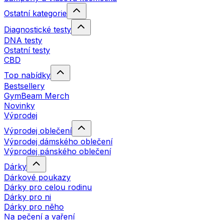
Ostatní kategorie
Diagnostické testy
DNA testy
Ostatní testy
CBD
Top nabídky
Bestsellery
GymBeam Merch
Novinky
Výprodej
Výprodej oblečení
Výprodej dámského oblečení
Výprodej pánského oblečení
Dárky
Dárkové poukazy
Dárky pro celou rodinu
Dárky pro ni
Dárky pro něho
Na pečení a vaření