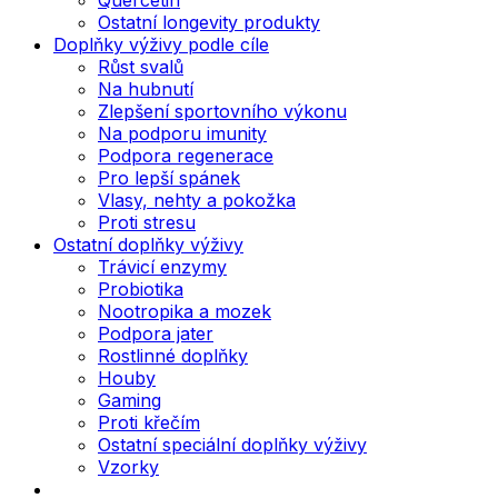
Ostatní longevity produkty
Doplňky výživy podle cíle
Růst svalů
Na hubnutí
Zlepšení sportovního výkonu
Na podporu imunity
Podpora regenerace
Pro lepší spánek
Vlasy, nehty a pokožka
Proti stresu
Ostatní doplňky výživy
Trávicí enzymy
Probiotika
Nootropika a mozek
Podpora jater
Rostlinné doplňky
Houby
Gaming
Proti křečím
Ostatní speciální doplňky výživy
Vzorky