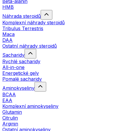
Beta-alanin
HMB
Náhrada steroidů
Komplexní náhrady steroidů
Tribulus Terrestris
Maca
DAA
Ostatní náhrady steroidů
Sacharidy
Rychlé sacharidy
All-in-one
Energetické gely
Pomalé sacharidy
Aminokyseliny
BCAA
EAA
Komplexní aminokyseliny
Glutamin
Citrulin
Arginin
Ostatní aminokyseliny