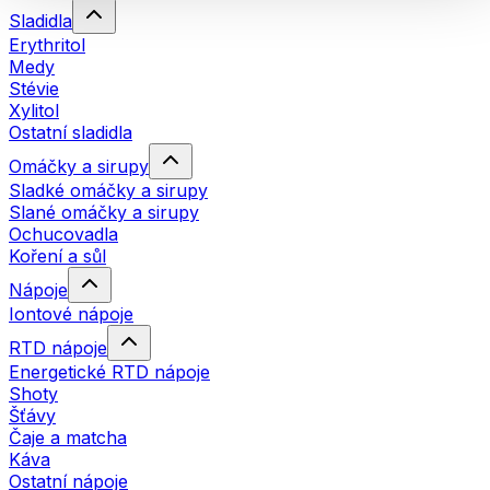
Sladidla
Erythritol
Medy
Stévie
Xylitol
Ostatní sladidla
Omáčky a sirupy
Sladké omáčky a sirupy
Slané omáčky a sirupy
Ochucovadla
Koření a sůl
Nápoje
Iontové nápoje
RTD nápoje
Energetické RTD nápoje
Shoty
Šťávy
Čaje a matcha
Káva
Ostatní nápoje