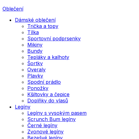
Oblečení
Dámské oblečení
Trička a topy
Tílka
Sportovní podprsenky
Mikiny
Bundy
Tepláky a kalhoty
Šortky
Overaly
Plavky
Spodní prádlo
Ponožky
Kšiltovky a čepice
Doplňky do vlasů
Legíny
Legíny s vysokým pasem
Scrunch Bum legíny
Černé legíny
Zvonové legíny
Bezešvé legíny