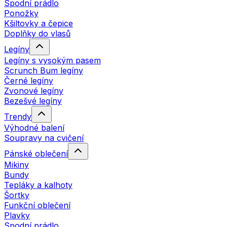
Spodní prádlo
Ponožky
Kšiltovky a čepice
Doplňky do vlasů
Legíny
Legíny s vysokým pasem
Scrunch Bum legíny
Černé legíny
Zvonové legíny
Bezešvé legíny
Trendy
Výhodné balení
Soupravy na cvičení
Pánské oblečení
Mikiny
Bundy
Tepláky a kalhoty
Šortky
Funkční oblečení
Plavky
Spodní prádlo