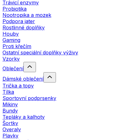
Trávicí enzymy
Probiotika
Nootropika a mozek
Podpora jater
Rostlinné doplňky
Houby
Gaming
Proti křečím
Ostatní speciální doplňky výživy
Vzorky
Oblečení
Dámské oblečení
Trička a topy
Tílka
Sportovní podprsenky
Mikiny
Bundy
Tepláky a kalhoty
Šortky
Overaly
Plavky