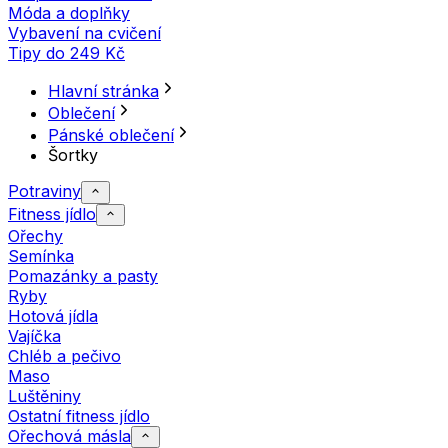
Móda a doplňky
Vybavení na cvičení
Tipy do 249 Kč
Hlavní stránka
Oblečení
Pánské oblečení
Šortky
Potraviny
Fitness jídlo
Ořechy
Semínka
Pomazánky a pasty
Ryby
Hotová jídla
Vajíčka
Chléb a pečivo
Maso
Luštěniny
Ostatní fitness jídlo
Ořechová másla