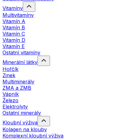
Vitamíny
Multivitamíny
Vitamín A
Vitamín B
Vitamín C
Vitamín D
Vitamín E
Ostatní vitamíny
Minerální látky
Hořčík
Zinek
Multiminerály
ZMA a ZMB
Vápník
Železo
Elektrolyty
Ostatní minerály
Kloubní výživa
Kolagen na klouby
Komplexní kloubní výživa