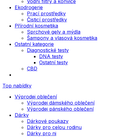
Vodní filtry a konvice
Ekodrogerie
Prací prostředky
Čisticí prostředky
Přírodní kosmetika
Sprchové gely a mýdla
Šampony a vlasová kosmetika
Ostatní kategorie
Diagnostické testy
DNA testy
Ostatní testy
CBD
Top nabídky
Výprodej oblečení
Výprodej dámského oblečení
Výprodej pánského oblečení
Dárky
Dárkové poukazy
Dárky pro celou rodinu
Dárky pro ni