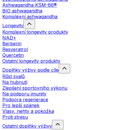
Ashwagandha KSM-66®
BIO ashwagandha
Komplexní ashwagandha
Longevity
Komplexní longevity produkty
NAD+
Berberin
Resveratrol
Quercetin
Ostatní longevity produkty
Doplňky výživy podle cíle
Růst svalů
Na hubnutí
Zlepšení sportovního výkonu
Na podporu imunity
Podpora regenerace
Pro lepší spánek
Vlasy, nehty a pokožka
Proti stresu
Ostatní doplňky výživy