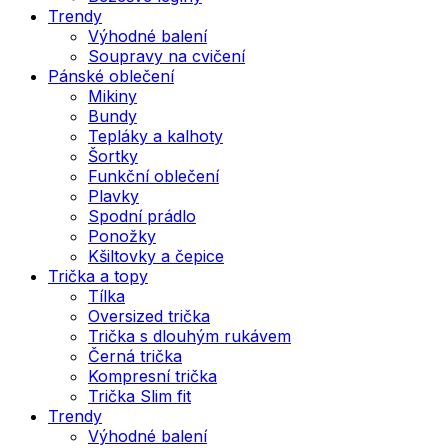
Trendy
Výhodné balení
Soupravy na cvičení
Pánské oblečení
Mikiny
Bundy
Tepláky a kalhoty
Šortky
Funkční oblečení
Plavky
Spodní prádlo
Ponožky
Kšiltovky a čepice
Trička a topy
Tílka
Oversized trička
Trička s dlouhým rukávem
Černá trička
Kompresní trička
Trička Slim fit
Trendy
Výhodné balení