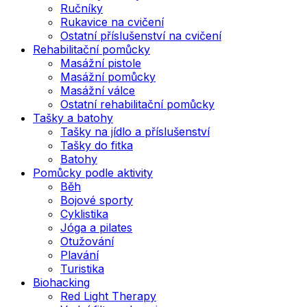
Ručníky
Rukavice na cvičení
Ostatní příslušenství na cvičení
Rehabilitační pomůcky
Masážní pistole
Masážní pomůcky
Masážní válce
Ostatní rehabilitační pomůcky
Tašky a batohy
Tašky na jídlo a příslušenství
Tašky do fitka
Batohy
Pomůcky podle aktivity
Běh
Bojové sporty
Cyklistika
Jóga a pilates
Otužování
Plavání
Turistika
Biohacking
Red Light Therapy