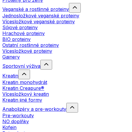
Proteiny pro ženy
Veganské a rostlinné proteiny
Jednosložkové veganské proteiny
Vícesložkové veganské proteiny
Sójové proteiny
Hrachové proteiny
BIO proteiny
Ostatní rostlinné proteiny
Vícesložkové proteiny
Gainery
Sportovní výživa
Kreatin
Kreatin monohydrát
Kreatin Creapure®
Vícesložkový kreatin
Kreatin jiné formy
Anabolizéry a pre-workouty
Pre-workouty
NO doplňky
Kofein