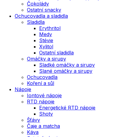
Čokolády
Ostatní snacky
Ochucovadla a sladidla
Sladidla
Erythritol
Medy
Stévie
Xylitol
Ostatní sladidla
Omáčky a sirupy
Sladké omáčky a sirupy
Slané omáčky a sirupy
Ochucovadla
Koření a sůl
Nápoje
Iontové nápoje
RTD nápoje
Energetické RTD nápoje
Shoty
Šťávy
Čaje a matcha
Káva