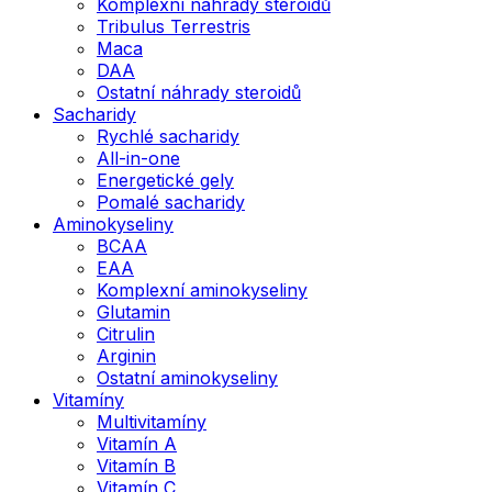
Komplexní náhrady steroidů
Tribulus Terrestris
Maca
DAA
Ostatní náhrady steroidů
Sacharidy
Rychlé sacharidy
All-in-one
Energetické gely
Pomalé sacharidy
Aminokyseliny
BCAA
EAA
Komplexní aminokyseliny
Glutamin
Citrulin
Arginin
Ostatní aminokyseliny
Vitamíny
Multivitamíny
Vitamín A
Vitamín B
Vitamín C