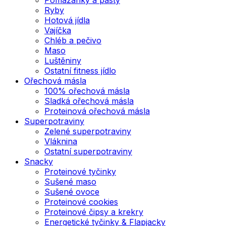
Ryby
Hotová jídla
Vajíčka
Chléb a pečivo
Maso
Luštěniny
Ostatní fitness jídlo
Ořechová másla
100% ořechová másla
Sladká ořechová másla
Proteinová ořechová másla
Superpotraviny
Zelené superpotraviny
Vláknina
Ostatní superpotraviny
Snacky
Proteinové tyčinky
Sušené maso
Sušené ovoce
Proteinové cookies
Proteinové čipsy a krekry
Energetické tyčinky & Flapjacky