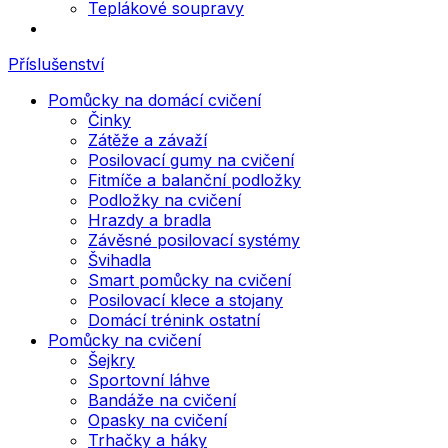
Teplákové soupravy
Příslušenství
Pomůcky na domácí cvičení
Činky
Zátěže a závaží
Posilovací gumy na cvičení
Fitmíče a balanční podložky
Podložky na cvičení
Hrazdy a bradla
Závěsné posilovací systémy
Švihadla
Smart pomůcky na cvičení
Posilovací klece a stojany
Domácí trénink ostatní
Pomůcky na cvičení
Šejkry
Sportovní láhve
Bandáže na cvičení
Opasky na cvičení
Trhačky a háky