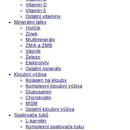
Vitamín D
Vitamín E
Ostatní vitamíny
Minerální látky
Hořčík
Zinek
Multiminerály
ZMA a ZMB
Vápník
Železo
Elektrolyty
Ostatní minerály
Kloubní výživa
Kolagen na klouby
Komplexní kloubní výživa
Glukosamin
Chondroitin
MSM
Ostatní kloubní výživa
Spalovače tuků
L-karnitin
Komplexní spalovače tuku