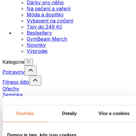
Dárky pro něho
Na pečení a vaření
Móda a doplňky
Vybavení na cvičení
Tipy do 249 Kč
Bestsellery
GymBeam Merch
Novinky
Výprodej
Kategorie
Potraviny
Fitness jídlo
Ořechy
Semínka
Pomazánky a pasty
Ryby
Hotová jídla
Souhlas
Detaily
Více o cookies
Vajíčka
Chléb a pečivo
Maso
Domov je tam, kde jsou cookies