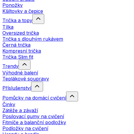
Ponožky
Kšiltovky a čepice
Trička a topy
Tílka
Oversized trička
Trička s dlouhým rukávem
Černá trička
Kompresní trička
Trička Slim fit
Trendy
Výhodné balení
Teplákové soupravy
Příslušenství
Pomůcky na domácí cvičení
Činky
Zátěže a závaží
Posilovací gumy na cvičení
Fitmíče a balanční podložky
Podložky na cvičení