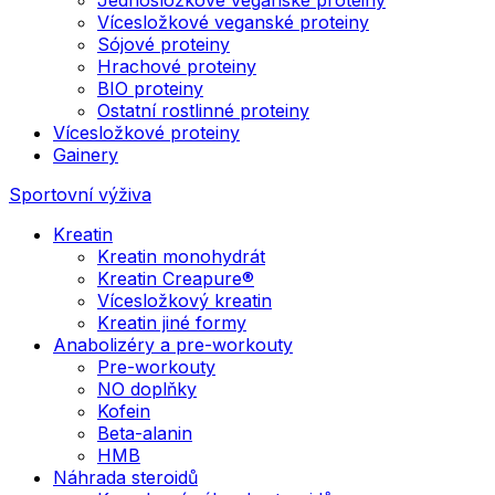
Vícesložkové veganské proteiny
Sójové proteiny
Hrachové proteiny
BIO proteiny
Ostatní rostlinné proteiny
Vícesložkové proteiny
Gainery
Sportovní výživa
Kreatin
Kreatin monohydrát
Kreatin Creapure®
Vícesložkový kreatin
Kreatin jiné formy
Anabolizéry a pre-workouty
Pre-workouty
NO doplňky
Kofein
Beta-alanin
HMB
Náhrada steroidů