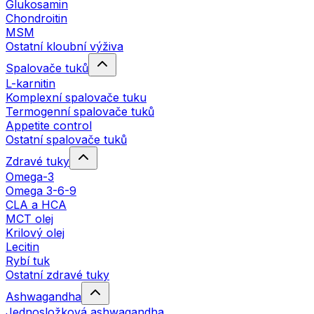
Glukosamin
Chondroitin
MSM
Ostatní kloubní výživa
Spalovače tuků
L-karnitin
Komplexní spalovače tuku
Termogenní spalovače tuků
Appetite control
Ostatní spalovače tuků
Zdravé tuky
Omega-3
Omega 3-6-9
CLA a HCA
MCT olej
Krilový olej
Lecitin
Rybí tuk
Ostatní zdravé tuky
Ashwagandha
Jednosložková ashwagandha