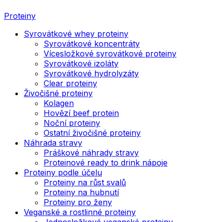
Proteiny
Syrovátkové whey proteiny
Syrovátkové koncentráty
Vícesložkové syrovátkové proteiny
Syrovátkové izoláty
Syrovátkové hydrolyzáty
Clear proteiny
Živočišné proteiny
Kolagen
Hovězí beef protein
Noční proteiny
Ostatní živočišné proteiny
Náhrada stravy
Práškové náhrady stravy
Proteinové ready to drink nápoje
Proteiny podle účelu
Proteiny na růst svalů
Proteiny na hubnutí
Proteiny pro ženy
Veganské a rostlinné proteiny
Jednosložkové veganské proteiny