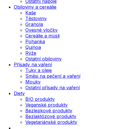
Ostatní nápoje
Obiloviny a cereálie
Kaše
Těstoviny
Granola
Ovesné vločky
Cereálie a müsli
Pohanka
Quinoa
Rýže
Ostatní obiloviny
Přísady na vaření
Tuky a oleje
Směsi na pečení a vaření
Mouky
Ostatní přísady na vaření
Diety
BIO produkty
Veganské produkty
Bezlepkové produkty
Bezlaktózové produkty
Vegetariánské produkty