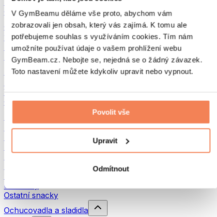
Luštěniny
Ostatní fitness jídlo
V GymBeamu děláme vše proto, abychom vám
zobrazovali jen obsah, který vás zajímá. K tomu ale
Ořechová másla
potřebujeme souhlas s využíváním cookies. Tím nám
100% ořechová másla
Sladká ořechová másla
umožníte používat údaje o vašem prohlížení webu
Proteinová ořechová másla
GymBeam.cz. Nebojte se, nejedná se o žádný závazek.
Superpotraviny
Toto nastavení můžete kdykoliv upravit nebo vypnout.
Zelené superpotraviny
Vláknina
Ostatní superpotraviny
Povolit vše
Snacky
Proteinové tyčinky
Sušené maso
Upravit
Sušené ovoce
Proteinové cookies
Proteinové čipsy a krekry
Odmítnout
Energetické tyčinky & Flapjacky
Čokolády
Ostatní snacky
Ochucovadla a sladidla