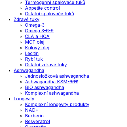
Termogenní spalovače tuků
Appetite control
Ostatní spalovače tuků
Zdravé tuky
Omega-3
Omega 3-6-9
CLA a HCA
MCT olej
Krilový olej
Lecitin
Rybí tuk
Ostatní zdravé tuky
Ashwagandha
Jednosložková ashwagandha
Ashwagandha KSM-66®
BIO ashwagandha
Komplexní ashwagandha
Longevity
Komplexní longevity produkty
NAD+
Berberin
Resveratrol
Quercetin