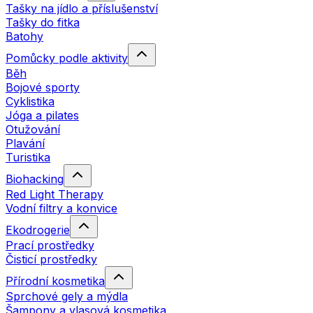
Tašky na jídlo a příslušenství
Tašky do fitka
Batohy
Pomůcky podle aktivity
Běh
Bojové sporty
Cyklistika
Jóga a pilates
Otužování
Plavání
Turistika
Biohacking
Red Light Therapy
Vodní filtry a konvice
Ekodrogerie
Prací prostředky
Čisticí prostředky
Přírodní kosmetika
Sprchové gely a mýdla
Šampony a vlasová kosmetika