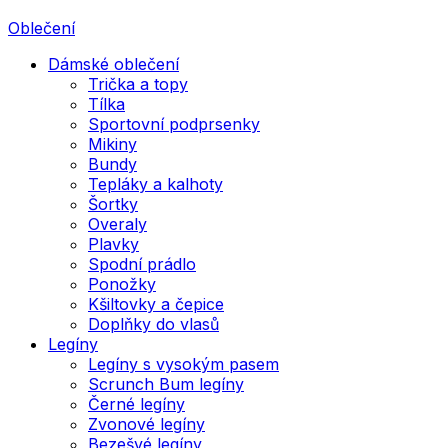
Oblečení
Dámské oblečení
Trička a topy
Tílka
Sportovní podprsenky
Mikiny
Bundy
Tepláky a kalhoty
Šortky
Overaly
Plavky
Spodní prádlo
Ponožky
Kšiltovky a čepice
Doplňky do vlasů
Legíny
Legíny s vysokým pasem
Scrunch Bum legíny
Černé legíny
Zvonové legíny
Bezešvé legíny