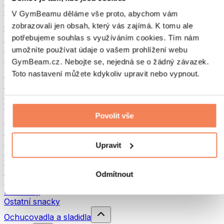
Luštěniny
Ostatní fitness jídlo
V GymBeamu děláme vše proto, abychom vám
zobrazovali jen obsah, který vás zajímá. K tomu ale
Ořechová másla
potřebujeme souhlas s využíváním cookies. Tím nám
100% ořechová másla
Sladká ořechová másla
umožníte používat údaje o vašem prohlížení webu
Proteinová ořechová másla
GymBeam.cz. Nebojte se, nejedná se o žádný závazek.
Superpotraviny
Toto nastavení můžete kdykoliv upravit nebo vypnout.
Zelené superpotraviny
Vláknina
Ostatní superpotraviny
Povolit vše
Snacky
Proteinové tyčinky
Sušené maso
Upravit
Sušené ovoce
Proteinové cookies
Proteinové čipsy a krekry
Odmítnout
Energetické tyčinky & Flapjacky
Čokolády
Ostatní snacky
Ochucovadla a sladidla