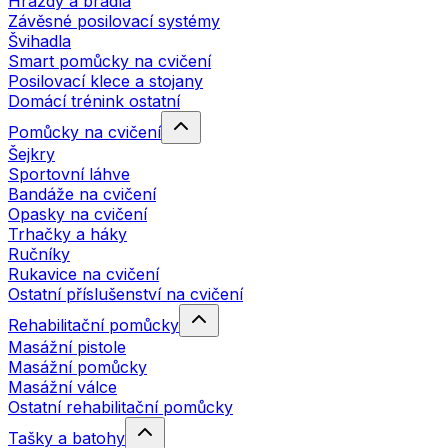
Hrazdy a bradla
Závěsné posilovací systémy
Švihadla
Smart pomůcky na cvičení
Posilovací klece a stojany
Domácí trénink ostatní
Pomůcky na cvičení
Šejkry
Sportovní láhve
Bandáže na cvičení
Opasky na cvičení
Trhačky a háky
Ručníky
Rukavice na cvičení
Ostatní příslušenství na cvičení
Rehabilitační pomůcky
Masážní pistole
Masážní pomůcky
Masážní válce
Ostatní rehabilitační pomůcky
Tašky a batohy