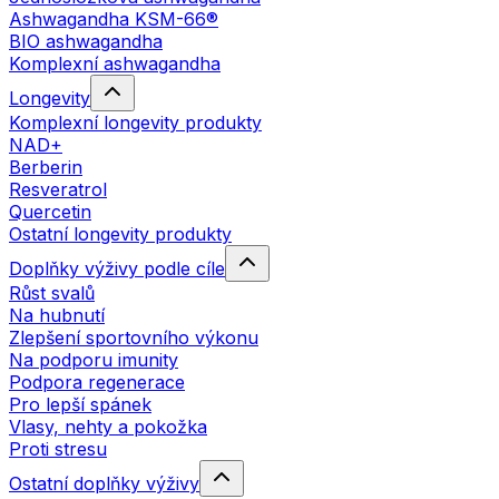
Ashwagandha KSM-66®
BIO ashwagandha
Komplexní ashwagandha
Longevity
Komplexní longevity produkty
NAD+
Berberin
Resveratrol
Quercetin
Ostatní longevity produkty
Doplňky výživy podle cíle
Růst svalů
Na hubnutí
Zlepšení sportovního výkonu
Na podporu imunity
Podpora regenerace
Pro lepší spánek
Vlasy, nehty a pokožka
Proti stresu
Ostatní doplňky výživy