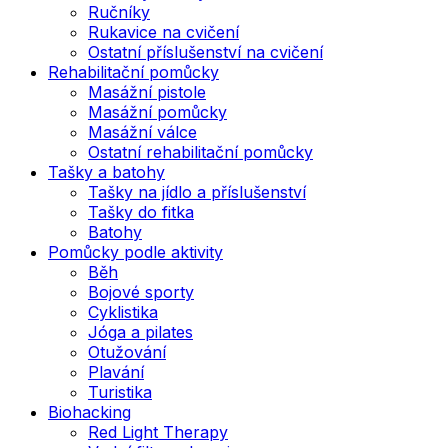
Ručníky
Rukavice na cvičení
Ostatní příslušenství na cvičení
Rehabilitační pomůcky
Masážní pistole
Masážní pomůcky
Masážní válce
Ostatní rehabilitační pomůcky
Tašky a batohy
Tašky na jídlo a příslušenství
Tašky do fitka
Batohy
Pomůcky podle aktivity
Běh
Bojové sporty
Cyklistika
Jóga a pilates
Otužování
Plavání
Turistika
Biohacking
Red Light Therapy