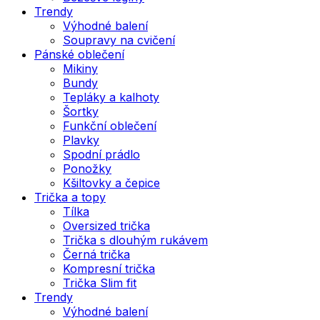
Trendy
Výhodné balení
Soupravy na cvičení
Pánské oblečení
Mikiny
Bundy
Tepláky a kalhoty
Šortky
Funkční oblečení
Plavky
Spodní prádlo
Ponožky
Kšiltovky a čepice
Trička a topy
Tílka
Oversized trička
Trička s dlouhým rukávem
Černá trička
Kompresní trička
Trička Slim fit
Trendy
Výhodné balení