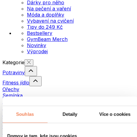
Dárky pro něho
Na pečení a vaření
Móda a doplňky
Vybavení na cvičení
Tipy do 249 Kč
Bestsellery
GymBeam Merch
Novinky
Výprodej
Kategorie
Potraviny
Fitness jídlo
Ořechy
Semínka
Pomazánky a pasty
Ryby
Hotová jídla
Souhlas
Detaily
Více o cookies
Vajíčka
Chléb a pečivo
Maso
Domov je tam, kde jsou cookies