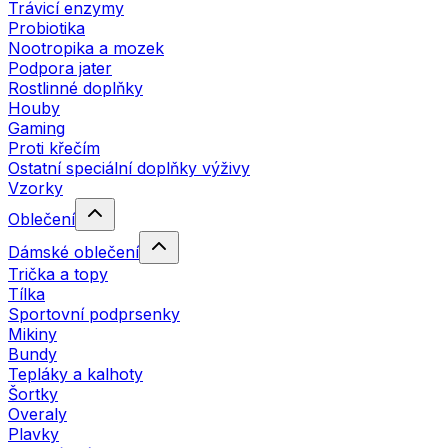
Trávicí enzymy
Probiotika
Nootropika a mozek
Podpora jater
Rostlinné doplňky
Houby
Gaming
Proti křečím
Ostatní speciální doplňky výživy
Vzorky
Oblečení
Dámské oblečení
Trička a topy
Tílka
Sportovní podprsenky
Mikiny
Bundy
Tepláky a kalhoty
Šortky
Overaly
Plavky