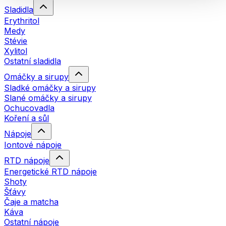
Sladidla
Erythritol
Medy
Stévie
Xylitol
Ostatní sladidla
Omáčky a sirupy
Sladké omáčky a sirupy
Slané omáčky a sirupy
Ochucovadla
Koření a sůl
Nápoje
Iontové nápoje
RTD nápoje
Energetické RTD nápoje
Shoty
Šťávy
Čaje a matcha
Káva
Ostatní nápoje