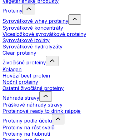
Vegetariánské produkty
Proteiny
Syrovátkové whey proteiny
Syrovátkové koncentráty
Vícesložkové syrovátkové proteiny
Syrovátkové izoláty
Syrovátkové hydrolyzáty
Clear proteiny
Živočišné proteiny
Kolagen
Hovězí beef protein
Noční proteiny
Ostatní živočišné proteiny
Náhrada stravy
Práškové náhrady stravy
Proteinové ready to drink nápoje
Proteiny podle účelu
Proteiny na růst svalů
Proteiny na hubnutí