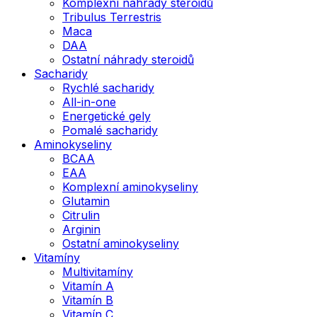
Komplexní náhrady steroidů
Tribulus Terrestris
Maca
DAA
Ostatní náhrady steroidů
Sacharidy
Rychlé sacharidy
All-in-one
Energetické gely
Pomalé sacharidy
Aminokyseliny
BCAA
EAA
Komplexní aminokyseliny
Glutamin
Citrulin
Arginin
Ostatní aminokyseliny
Vitamíny
Multivitamíny
Vitamín A
Vitamín B
Vitamín C