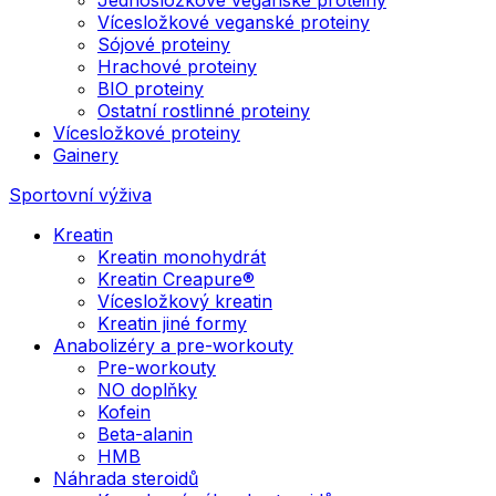
Vícesložkové veganské proteiny
Sójové proteiny
Hrachové proteiny
BIO proteiny
Ostatní rostlinné proteiny
Vícesložkové proteiny
Gainery
Sportovní výživa
Kreatin
Kreatin monohydrát
Kreatin Creapure®
Vícesložkový kreatin
Kreatin jiné formy
Anabolizéry a pre-workouty
Pre-workouty
NO doplňky
Kofein
Beta-alanin
HMB
Náhrada steroidů