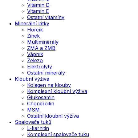
Vitamín D
Vitamín E
Ostatní vitamíny
Minerální látky
Hořčík
Zinek
Multiminerály
ZMA a ZMB
Vápník
Železo
Elektrolyty
Ostatní minerály
Kloubní výživa
Kolagen na klouby
Komplexní kloubní výživa
Glukosamin
Chondroitin
MSM
Ostatní kloubní výživa
Spalovače tuků
L-karnitin
Komplexní spalovače tuku