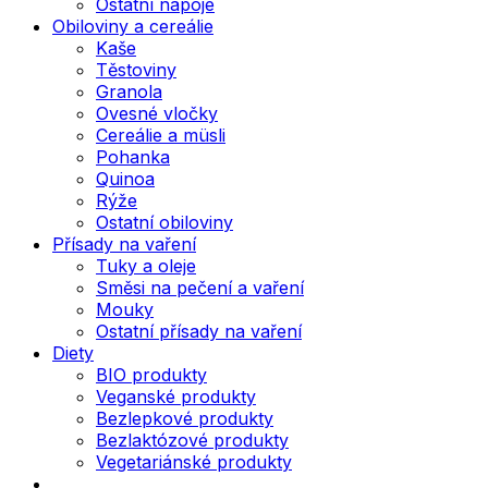
Ostatní nápoje
Obiloviny a cereálie
Kaše
Těstoviny
Granola
Ovesné vločky
Cereálie a müsli
Pohanka
Quinoa
Rýže
Ostatní obiloviny
Přísady na vaření
Tuky a oleje
Směsi na pečení a vaření
Mouky
Ostatní přísady na vaření
Diety
BIO produkty
Veganské produkty
Bezlepkové produkty
Bezlaktózové produkty
Vegetariánské produkty