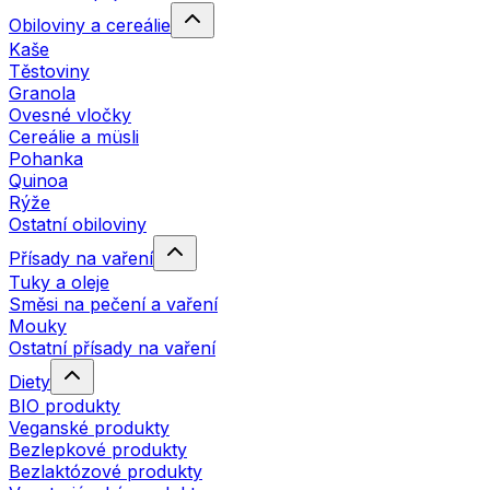
Obiloviny a cereálie
Kaše
Těstoviny
Granola
Ovesné vločky
Cereálie a müsli
Pohanka
Quinoa
Rýže
Ostatní obiloviny
Přísady na vaření
Tuky a oleje
Směsi na pečení a vaření
Mouky
Ostatní přísady na vaření
Diety
BIO produkty
Veganské produkty
Bezlepkové produkty
Bezlaktózové produkty