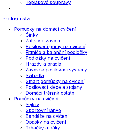
Teplákové soupravy
Příslušenství
Pomůcky na domácí cvičení
Činky
Zátěže a závaží
Posilovací gumy na cvičení
Fitmíče a balanční podložky
Podložky na cvičení
Hrazdy a bradla
Závěsné posilovací systémy
Švihadla
Smart pomůcky na cvičení
Posilovací klece a stojany
Domácí trénink ostatní
Pomůcky na cvičení
Šejkry
Sportovní láhve
Bandáže na cvičení
Opasky na cvičení
Trhačky a háky