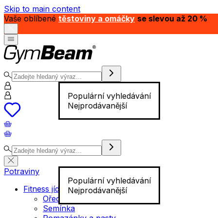
Skip to main content
Vaše oblíbené
těstoviny a omáčky
se slevou až 20 %
Populární vyhledávání
Nejprodávanější
Potraviny
Populární vyhledávání
Fitness jídlo
Nejprodávanější
Ořechy
Semínka
Pomazánky a pasty