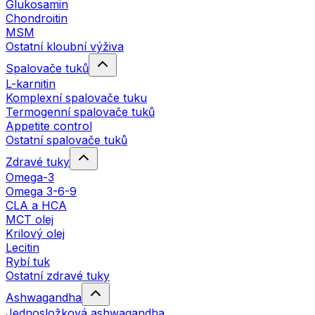
Glukosamin
Chondroitin
MSM
Ostatní kloubní výživa
Spalovače tuků
L-karnitin
Komplexní spalovače tuku
Termogenní spalovače tuků
Appetite control
Ostatní spalovače tuků
Zdravé tuky
Omega-3
Omega 3-6-9
CLA a HCA
MCT olej
Krilový olej
Lecitin
Rybí tuk
Ostatní zdravé tuky
Ashwagandha
Jednosložková ashwagandha