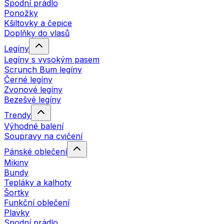
Spodní prádlo
Ponožky
Kšiltovky a čepice
Doplňky do vlasů
Legíny
Legíny s vysokým pasem
Scrunch Bum legíny
Černé legíny
Zvonové legíny
Bezešvé legíny
Trendy
Výhodné balení
Soupravy na cvičení
Pánské oblečení
Mikiny
Bundy
Tepláky a kalhoty
Šortky
Funkční oblečení
Plavky
Spodní prádlo