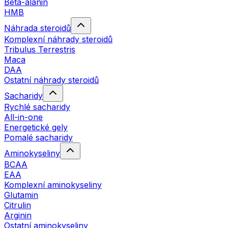
Beta-alanin
HMB
Náhrada steroidů
Komplexní náhrady steroidů
Tribulus Terrestris
Maca
DAA
Ostatní náhrady steroidů
Sacharidy
Rychlé sacharidy
All-in-one
Energetické gely
Pomalé sacharidy
Aminokyseliny
BCAA
EAA
Komplexní aminokyseliny
Glutamin
Citrulin
Arginin
Ostatní aminokyseliny