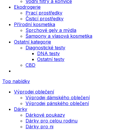
Vodní filtry a konvice
Ekodrogerie
Prací prostředky
Čisticí prostředky
Přírodní kosmetika
Sprchové gely a mýdla
Šampony a vlasová kosmetika
Ostatní kategorie
Diagnostické testy
DNA testy
Ostatní testy
CBD
Top nabídky
Výprodej oblečení
Výprodej dámského oblečení
Výprodej pánského oblečení
Dárky
Dárkové poukazy
Dárky pro celou rodinu
Dárky pro ni