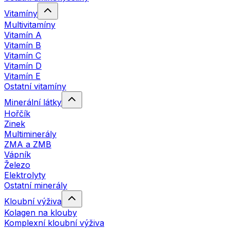
Vitamíny
Multivitamíny
Vitamín A
Vitamín B
Vitamín C
Vitamín D
Vitamín E
Ostatní vitamíny
Minerální látky
Hořčík
Zinek
Multiminerály
ZMA a ZMB
Vápník
Železo
Elektrolyty
Ostatní minerály
Kloubní výživa
Kolagen na klouby
Komplexní kloubní výživa