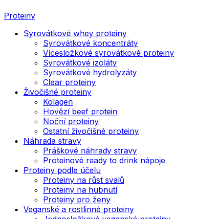
Proteiny
Syrovátkové whey proteiny
Syrovátkové koncentráty
Vícesložkové syrovátkové proteiny
Syrovátkové izoláty
Syrovátkové hydrolyzáty
Clear proteiny
Živočišné proteiny
Kolagen
Hovězí beef protein
Noční proteiny
Ostatní živočišné proteiny
Náhrada stravy
Práškové náhrady stravy
Proteinové ready to drink nápoje
Proteiny podle účelu
Proteiny na růst svalů
Proteiny na hubnutí
Proteiny pro ženy
Veganské a rostlinné proteiny
Jednosložkové veganské proteiny