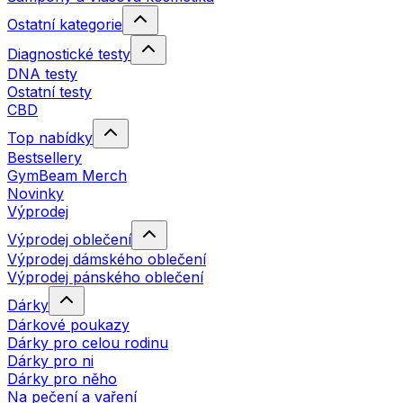
Ostatní kategorie
Diagnostické testy
DNA testy
Ostatní testy
CBD
Top nabídky
Bestsellery
GymBeam Merch
Novinky
Výprodej
Výprodej oblečení
Výprodej dámského oblečení
Výprodej pánského oblečení
Dárky
Dárkové poukazy
Dárky pro celou rodinu
Dárky pro ni
Dárky pro něho
Na pečení a vaření