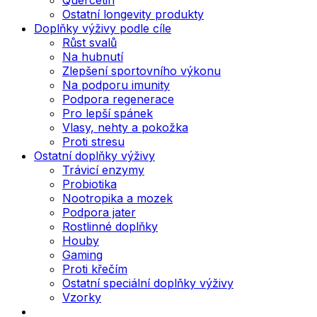
Ostatní longevity produkty
Doplňky výživy podle cíle
Růst svalů
Na hubnutí
Zlepšení sportovního výkonu
Na podporu imunity
Podpora regenerace
Pro lepší spánek
Vlasy, nehty a pokožka
Proti stresu
Ostatní doplňky výživy
Trávicí enzymy
Probiotika
Nootropika a mozek
Podpora jater
Rostlinné doplňky
Houby
Gaming
Proti křečím
Ostatní speciální doplňky výživy
Vzorky