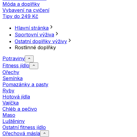
Móda a doplňky
Vybavení na cvičení
Tipy do 249 Kč
Hlavní stránka
Sportovní výživa
Ostatní doplňky výživy
Rostlinné doplňky
Potraviny
Fitness jídlo
Ořechy
Semínka
Pomazánky a pasty
Ryby
Hotová jídla
Vajíčka
Chléb a pečivo
Maso
Luštěniny
Ostatní fitness jídlo
Ořechová másla