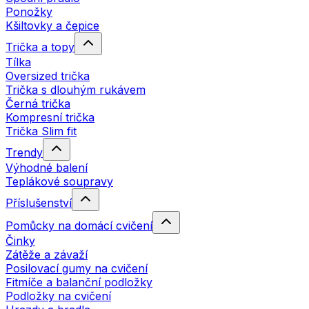
Ponožky
Kšiltovky a čepice
Trička a topy
Tílka
Oversized trička
Trička s dlouhým rukávem
Černá trička
Kompresní trička
Trička Slim fit
Trendy
Výhodné balení
Teplákové soupravy
Příslušenství
Pomůcky na domácí cvičení
Činky
Zátěže a závaží
Posilovací gumy na cvičení
Fitmíče a balanční podložky
Podložky na cvičení