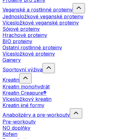
Proteiny pro ženy
Veganské a rostlinné proteiny
Jednosložkové veganské proteiny
Vícesložkové veganské proteiny
Sójové proteiny
Hrachové proteiny
BIO proteiny
Ostatní rostlinné proteiny
Vícesložkové proteiny
Gainery
Sportovní výživa
Kreatin
Kreatin monohydrát
Kreatin Creapure®
Vícesložkový kreatin
Kreatin jiné formy
Anabolizéry a pre-workouty
Pre-workouty
NO doplňky
Kofein