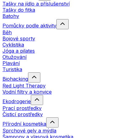
Tašky na jídlo a příslušenství
Tašky do fitka
Batohy
Pomůcky podle aktivity
Běh
Bojové sporty
Cyklistika
Jóga a pilates
Otužování
Plavání
Turistika
Biohacking
Red Light Therapy
Vodní filtry a konvice
Ekodrogerie
Prací prostředky
Čisticí prostředky
Přírodní kosmetika
Sprchové gely a mýdla
Šampony a vlasová kosmetika