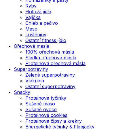
Ryby
Hotová jídla
Vajíčka
Chléb a pečivo
Maso
Luštěniny
Ostatní fitness jídlo
Ořechová másla
100% ořechová másla
Sladká ořechová másla
Proteinová ořechová másla
Superpotraviny
Zelené superpotraviny
Vláknina
Ostatní superpotraviny
Snacky
Proteinové tyčinky
Sušené maso
Sušené ovoce
Proteinové cookies
Proteinové čipsy a krekry
Energetické tyčinky & Flapjacky