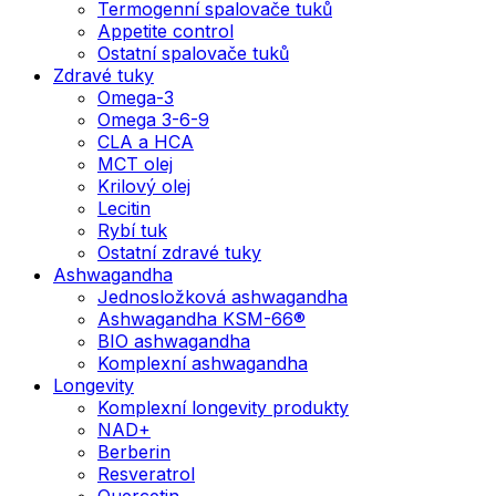
Termogenní spalovače tuků
Appetite control
Ostatní spalovače tuků
Zdravé tuky
Omega-3
Omega 3-6-9
CLA a HCA
MCT olej
Krilový olej
Lecitin
Rybí tuk
Ostatní zdravé tuky
Ashwagandha
Jednosložková ashwagandha
Ashwagandha KSM-66®
BIO ashwagandha
Komplexní ashwagandha
Longevity
Komplexní longevity produkty
NAD+
Berberin
Resveratrol
Quercetin