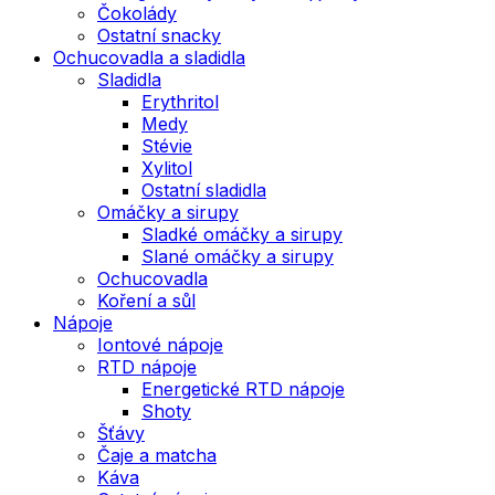
Čokolády
Ostatní snacky
Ochucovadla a sladidla
Sladidla
Erythritol
Medy
Stévie
Xylitol
Ostatní sladidla
Omáčky a sirupy
Sladké omáčky a sirupy
Slané omáčky a sirupy
Ochucovadla
Koření a sůl
Nápoje
Iontové nápoje
RTD nápoje
Energetické RTD nápoje
Shoty
Šťávy
Čaje a matcha
Káva