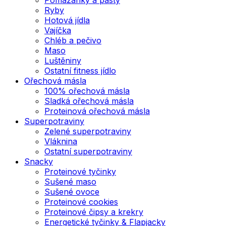
Ryby
Hotová jídla
Vajíčka
Chléb a pečivo
Maso
Luštěniny
Ostatní fitness jídlo
Ořechová másla
100% ořechová másla
Sladká ořechová másla
Proteinová ořechová másla
Superpotraviny
Zelené superpotraviny
Vláknina
Ostatní superpotraviny
Snacky
Proteinové tyčinky
Sušené maso
Sušené ovoce
Proteinové cookies
Proteinové čipsy a krekry
Energetické tyčinky & Flapjacky