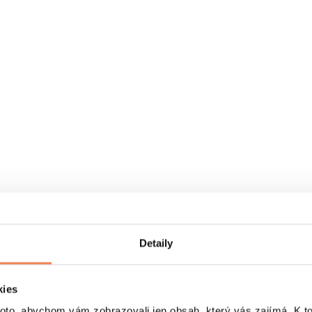
Detaily
kies
o, abychom vám zobrazovali jen obsah, který vás zajímá. K t