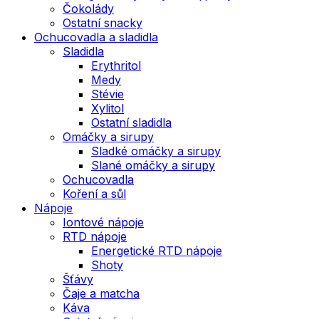
Čokolády
Ostatní snacky
Ochucovadla a sladidla
Sladidla
Erythritol
Medy
Stévie
Xylitol
Ostatní sladidla
Omáčky a sirupy
Sladké omáčky a sirupy
Slané omáčky a sirupy
Ochucovadla
Koření a sůl
Nápoje
Iontové nápoje
RTD nápoje
Energetické RTD nápoje
Shoty
Šťávy
Čaje a matcha
Káva