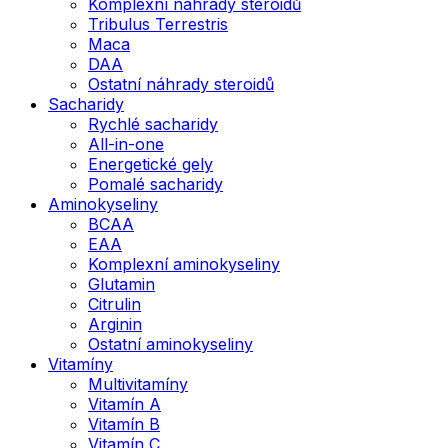
Komplexní náhrady steroidů
Tribulus Terrestris
Maca
DAA
Ostatní náhrady steroidů
Sacharidy
Rychlé sacharidy
All-in-one
Energetické gely
Pomalé sacharidy
Aminokyseliny
BCAA
EAA
Komplexní aminokyseliny
Glutamin
Citrulin
Arginin
Ostatní aminokyseliny
Vitamíny
Multivitamíny
Vitamín A
Vitamín B
Vitamín C