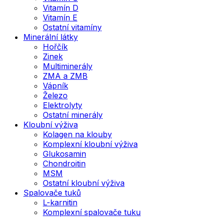
Vitamín D
Vitamín E
Ostatní vitamíny
Minerální látky
Hořčík
Zinek
Multiminerály
ZMA a ZMB
Vápník
Železo
Elektrolyty
Ostatní minerály
Kloubní výživa
Kolagen na klouby
Komplexní kloubní výživa
Glukosamin
Chondroitin
MSM
Ostatní kloubní výživa
Spalovače tuků
L-karnitin
Komplexní spalovače tuku