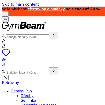
Skip to main content
Vaše oblíbené
těstoviny a omáčky
se slevou až 20 %
Potraviny
Fitness jídlo
Ořechy
Semínka
Pomazánky a pasty