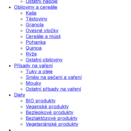
Ostatní nápoje
Obiloviny a cereálie
Kaše
Těstoviny
Granola
Ovesné vločky
Cereálie a müsli
Pohanka
Quinoa
Rýže
Ostatní obiloviny
Přísady na vaření
Tuky a oleje
Směsi na pečení a vaření
Mouky
Ostatní přísady na vaření
Diety
BIO produkty
Veganské produkty
Bezlepkové produkty
Bezlaktózové produkty
Vegetariánské produkty