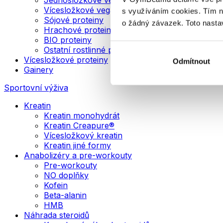
Vícesložkové veganské proteiny
s využíváním cookies. Tím 
Sójové proteiny
o žádný závazek. Toto nasta
Hrachové proteiny
BIO proteiny
Ostatní rostlinné proteiny
Vícesložkové proteiny
Odmítnout
Gainery
Sportovní výživa
Kreatin
Kreatin monohydrát
Kreatin Creapure®
Vícesložkový kreatin
Kreatin jiné formy
Anabolizéry a pre-workouty
Pre-workouty
NO doplňky
Kofein
Beta-alanin
HMB
Náhrada steroidů