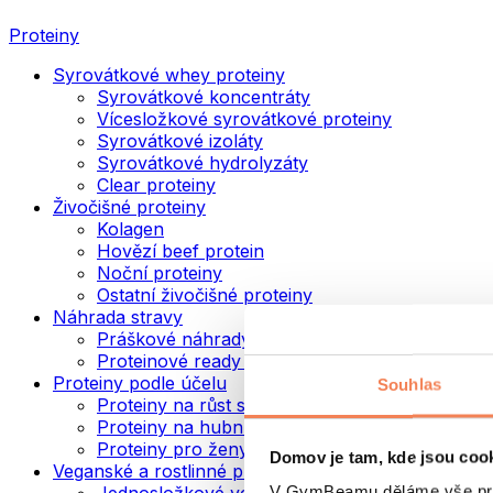
Proteiny
Syrovátkové whey proteiny
Syrovátkové koncentráty
Vícesložkové syrovátkové proteiny
Syrovátkové izoláty
Syrovátkové hydrolyzáty
Clear proteiny
Živočišné proteiny
Kolagen
Hovězí beef protein
Noční proteiny
Ostatní živočišné proteiny
Náhrada stravy
Práškové náhrady stravy
Proteinové ready to drink nápoje
Proteiny podle účelu
Souhlas
Proteiny na růst svalů
Proteiny na hubnutí
Proteiny pro ženy
Domov je tam, kde jsou coo
Veganské a rostlinné proteiny
V GymBeamu děláme vše prot
Jednosložkové veganské proteiny