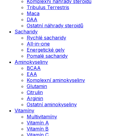
Komplexní náhrady steroidů
Tribulus Terrestris
Maca
DAA
Ostatní náhrady steroidů
Sacharidy
Rychlé sacharidy
All-in-one
Energetické gely
Pomalé sacharidy
Aminokyseliny
BCAA
EAA
Komplexní aminokyseliny
Glutamin
Citrulin
Arginin
Ostatní aminokyseliny
Vitamíny
Multivitamíny
Vitamín A
Vitamín B
Vitamín C