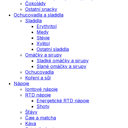
Čokolády
Ostatní snacky
Ochucovadla a sladidla
Sladidla
Erythritol
Medy
Stévie
Xylitol
Ostatní sladidla
Omáčky a sirupy
Sladké omáčky a sirupy
Slané omáčky a sirupy
Ochucovadla
Koření a sůl
Nápoje
Iontové nápoje
RTD nápoje
Energetické RTD nápoje
Shoty
Šťávy
Čaje a matcha
Káva