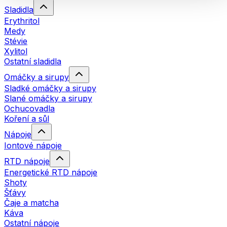
Sladidla
Erythritol
Medy
Stévie
Xylitol
Ostatní sladidla
Omáčky a sirupy
Sladké omáčky a sirupy
Slané omáčky a sirupy
Ochucovadla
Koření a sůl
Nápoje
Iontové nápoje
RTD nápoje
Energetické RTD nápoje
Shoty
Šťávy
Čaje a matcha
Káva
Ostatní nápoje