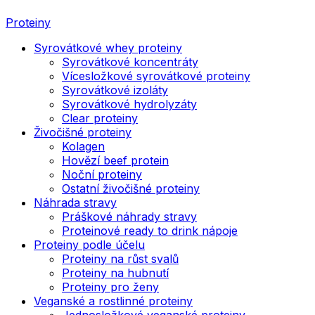
Proteiny
Syrovátkové whey proteiny
Syrovátkové koncentráty
Vícesložkové syrovátkové proteiny
Syrovátkové izoláty
Syrovátkové hydrolyzáty
Clear proteiny
Živočišné proteiny
Kolagen
Hovězí beef protein
Noční proteiny
Ostatní živočišné proteiny
Náhrada stravy
Práškové náhrady stravy
Proteinové ready to drink nápoje
Proteiny podle účelu
Proteiny na růst svalů
Proteiny na hubnutí
Proteiny pro ženy
Veganské a rostlinné proteiny
Jednosložkové veganské proteiny