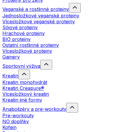
Proteiny pro ženy
Veganské a rostlinné proteiny
Jednosložkové veganské proteiny
Vícesložkové veganské proteiny
Sójové proteiny
Hrachové proteiny
BIO proteiny
Ostatní rostlinné proteiny
Vícesložkové proteiny
Gainery
Sportovní výživa
Kreatin
Kreatin monohydrát
Kreatin Creapure®
Vícesložkový kreatin
Kreatin jiné formy
Anabolizéry a pre-workouty
Pre-workouty
NO doplňky
Kofein