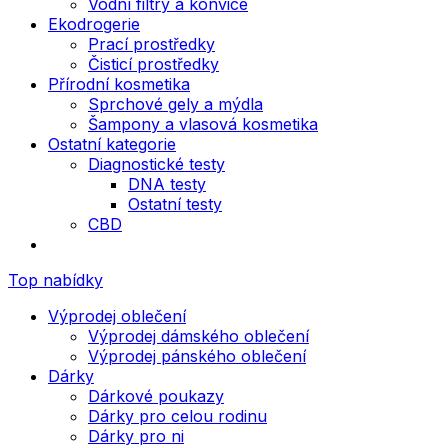
Vodní filtry a konvice
Ekodrogerie
Prací prostředky
Čisticí prostředky
Přírodní kosmetika
Sprchové gely a mýdla
Šampony a vlasová kosmetika
Ostatní kategorie
Diagnostické testy
DNA testy
Ostatní testy
CBD
Top nabídky
Výprodej oblečení
Výprodej dámského oblečení
Výprodej pánského oblečení
Dárky
Dárkové poukazy
Dárky pro celou rodinu
Dárky pro ni