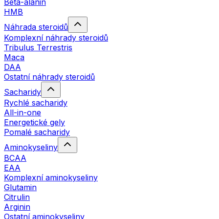
Beta-alanin
HMB
Náhrada steroidů
Komplexní náhrady steroidů
Tribulus Terrestris
Maca
DAA
Ostatní náhrady steroidů
Sacharidy
Rychlé sacharidy
All-in-one
Energetické gely
Pomalé sacharidy
Aminokyseliny
BCAA
EAA
Komplexní aminokyseliny
Glutamin
Citrulin
Arginin
Ostatní aminokyseliny