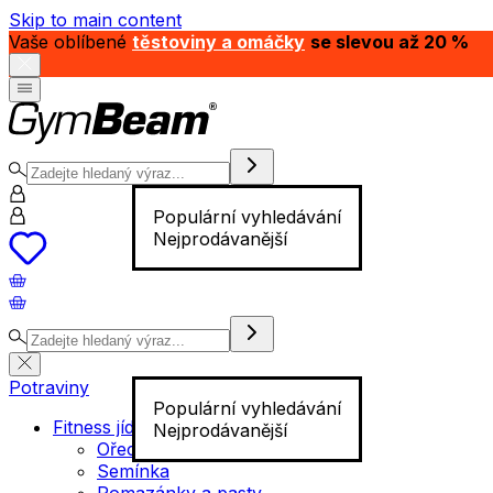
Skip to main content
Vaše oblíbené
těstoviny a omáčky
se slevou až 20 %
Populární vyhledávání
Nejprodávanější
Potraviny
Populární vyhledávání
Fitness jídlo
Nejprodávanější
Ořechy
Semínka
Pomazánky a pasty