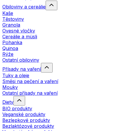
Obiloviny a cereálie
Kaše
Těstoviny
Granola
Ovesné vločky
Cereálie a müsli
Pohanka
Quinoa
Rýže
Ostatní obiloviny
Přísady na vaření
Tuky a oleje
Směsi na pečení a vaření
Mouky
Ostatní přísady na vaření
Diety
BIO produkty
Veganské produkty
Bezlepkové produkty
Bezlaktózové produkty