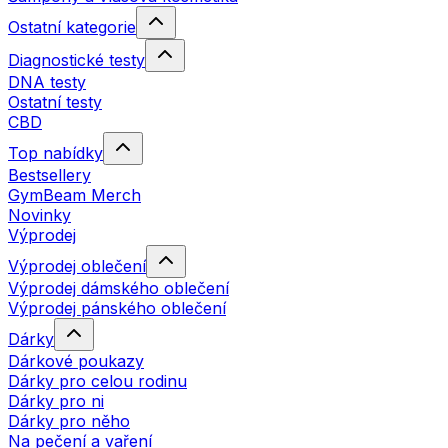
Ostatní kategorie
Diagnostické testy
DNA testy
Ostatní testy
CBD
Top nabídky
Bestsellery
GymBeam Merch
Novinky
Výprodej
Výprodej oblečení
Výprodej dámského oblečení
Výprodej pánského oblečení
Dárky
Dárkové poukazy
Dárky pro celou rodinu
Dárky pro ni
Dárky pro něho
Na pečení a vaření