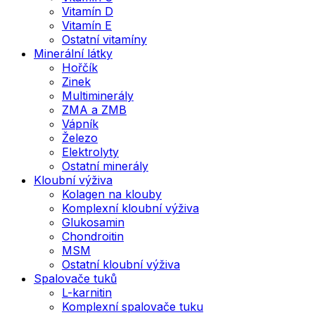
Vitamín D
Vitamín E
Ostatní vitamíny
Minerální látky
Hořčík
Zinek
Multiminerály
ZMA a ZMB
Vápník
Železo
Elektrolyty
Ostatní minerály
Kloubní výživa
Kolagen na klouby
Komplexní kloubní výživa
Glukosamin
Chondroitin
MSM
Ostatní kloubní výživa
Spalovače tuků
L-karnitin
Komplexní spalovače tuku