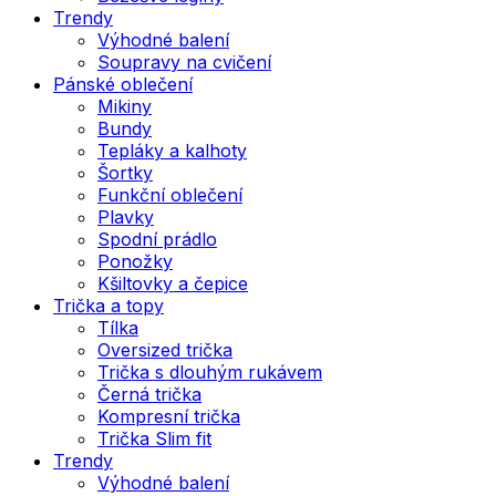
Trendy
Výhodné balení
Soupravy na cvičení
Pánské oblečení
Mikiny
Bundy
Tepláky a kalhoty
Šortky
Funkční oblečení
Plavky
Spodní prádlo
Ponožky
Kšiltovky a čepice
Trička a topy
Tílka
Oversized trička
Trička s dlouhým rukávem
Černá trička
Kompresní trička
Trička Slim fit
Trendy
Výhodné balení