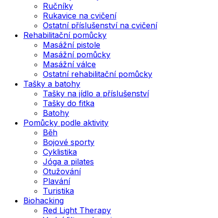
Ručníky
Rukavice na cvičení
Ostatní příslušenství na cvičení
Rehabilitační pomůcky
Masážní pistole
Masážní pomůcky
Masážní válce
Ostatní rehabilitační pomůcky
Tašky a batohy
Tašky na jídlo a příslušenství
Tašky do fitka
Batohy
Pomůcky podle aktivity
Běh
Bojové sporty
Cyklistika
Jóga a pilates
Otužování
Plavání
Turistika
Biohacking
Red Light Therapy