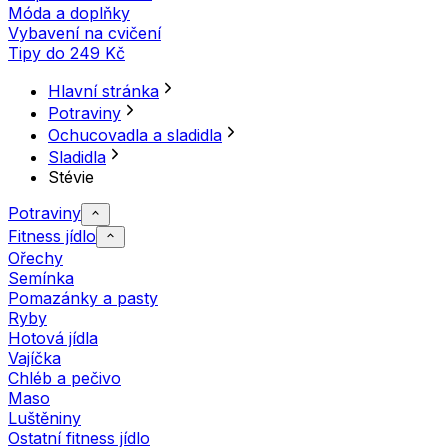
Móda a doplňky
Vybavení na cvičení
Tipy do 249 Kč
Hlavní stránka
Potraviny
Ochucovadla a sladidla
Sladidla
Stévie
Potraviny
Fitness jídlo
Ořechy
Semínka
Pomazánky a pasty
Ryby
Hotová jídla
Vajíčka
Chléb a pečivo
Maso
Luštěniny
Ostatní fitness jídlo