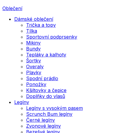
Oblečení
Dámské oblečení
Trička a topy
Tílka
Sportovní podprsenky
Mikiny
Bundy
Tepláky a kalhoty
Šortky
Overaly
Plavky
Spodní prádlo
Ponožky
Kšiltovky a čepice
Doplňky do vlasů
Legíny
Legíny s vysokým pasem
Scrunch Bum legíny
Černé legíny
Zvonové legíny
Bezešvé legíny