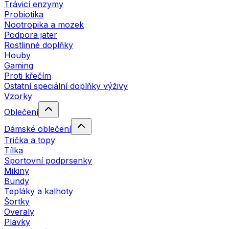
Trávicí enzymy
Probiotika
Nootropika a mozek
Podpora jater
Rostlinné doplňky
Houby
Gaming
Proti křečím
Ostatní speciální doplňky výživy
Vzorky
Oblečení
Dámské oblečení
Trička a topy
Tílka
Sportovní podprsenky
Mikiny
Bundy
Tepláky a kalhoty
Šortky
Overaly
Plavky