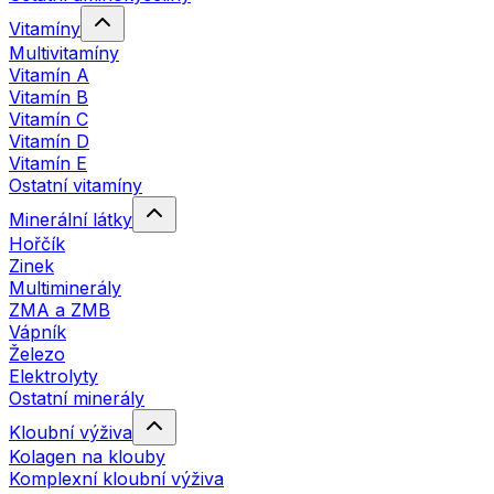
Vitamíny
Multivitamíny
Vitamín A
Vitamín B
Vitamín C
Vitamín D
Vitamín E
Ostatní vitamíny
Minerální látky
Hořčík
Zinek
Multiminerály
ZMA a ZMB
Vápník
Železo
Elektrolyty
Ostatní minerály
Kloubní výživa
Kolagen na klouby
Komplexní kloubní výživa