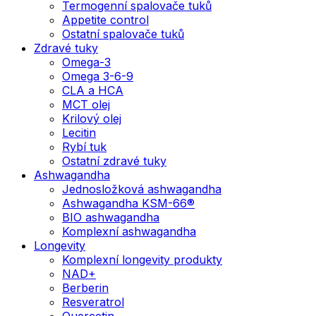
Termogenní spalovače tuků
Appetite control
Ostatní spalovače tuků
Zdravé tuky
Omega-3
Omega 3-6-9
CLA a HCA
MCT olej
Krilový olej
Lecitin
Rybí tuk
Ostatní zdravé tuky
Ashwagandha
Jednosložková ashwagandha
Ashwagandha KSM-66®
BIO ashwagandha
Komplexní ashwagandha
Longevity
Komplexní longevity produkty
NAD+
Berberin
Resveratrol
Quercetin