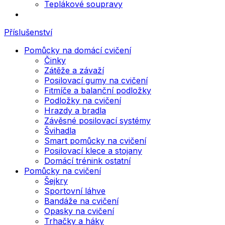
Teplákové soupravy
Příslušenství
Pomůcky na domácí cvičení
Činky
Zátěže a závaží
Posilovací gumy na cvičení
Fitmíče a balanční podložky
Podložky na cvičení
Hrazdy a bradla
Závěsné posilovací systémy
Švihadla
Smart pomůcky na cvičení
Posilovací klece a stojany
Domácí trénink ostatní
Pomůcky na cvičení
Šejkry
Sportovní láhve
Bandáže na cvičení
Opasky na cvičení
Trhačky a háky