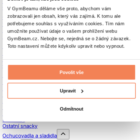
Luštěniny
Ostatní fitness jídlo
V GymBeamu děláme vše proto, abychom vám
zobrazovali jen obsah, který vás zajímá. K tomu ale
Ořechová másla
potřebujeme souhlas s využíváním cookies. Tím nám
100% ořechová másla
Sladká ořechová másla
umožníte používat údaje o vašem prohlížení webu
Proteinová ořechová másla
GymBeam.cz. Nebojte se, nejedná se o žádný závazek.
Superpotraviny
Toto nastavení můžete kdykoliv upravit nebo vypnout.
Zelené superpotraviny
Vláknina
Ostatní superpotraviny
Povolit vše
Snacky
Proteinové tyčinky
Sušené maso
Upravit
Sušené ovoce
Proteinové cookies
Proteinové čipsy a krekry
Odmítnout
Energetické tyčinky & Flapjacky
Čokolády
Ostatní snacky
Ochucovadla a sladidla