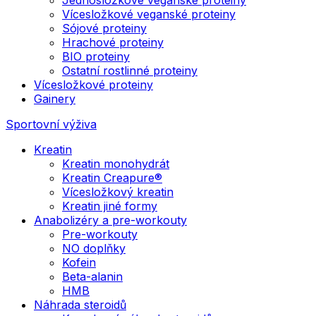
Vícesložkové veganské proteiny
Sójové proteiny
Hrachové proteiny
BIO proteiny
Ostatní rostlinné proteiny
Vícesložkové proteiny
Gainery
Sportovní výživa
Kreatin
Kreatin monohydrát
Kreatin Creapure®
Vícesložkový kreatin
Kreatin jiné formy
Anabolizéry a pre-workouty
Pre-workouty
NO doplňky
Kofein
Beta-alanin
HMB
Náhrada steroidů