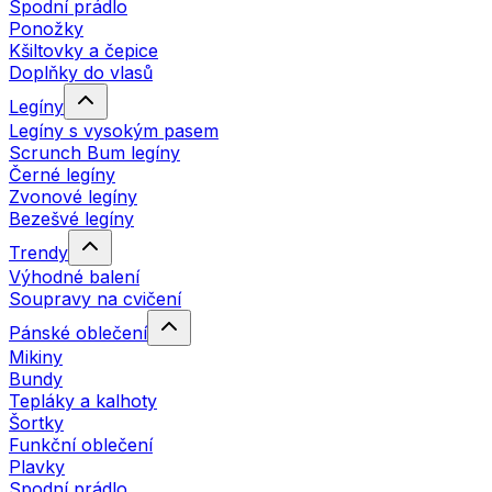
Spodní prádlo
Ponožky
Kšiltovky a čepice
Doplňky do vlasů
Legíny
Legíny s vysokým pasem
Scrunch Bum legíny
Černé legíny
Zvonové legíny
Bezešvé legíny
Trendy
Výhodné balení
Soupravy na cvičení
Pánské oblečení
Mikiny
Bundy
Tepláky a kalhoty
Šortky
Funkční oblečení
Plavky
Spodní prádlo