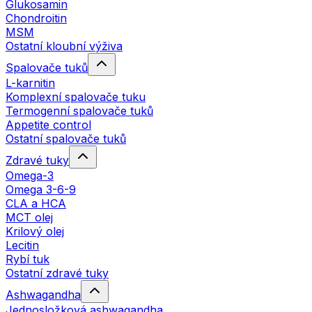
Glukosamin
Chondroitin
MSM
Ostatní kloubní výživa
Spalovače tuků
L-karnitin
Komplexní spalovače tuku
Termogenní spalovače tuků
Appetite control
Ostatní spalovače tuků
Zdravé tuky
Omega-3
Omega 3-6-9
CLA a HCA
MCT olej
Krilový olej
Lecitin
Rybí tuk
Ostatní zdravé tuky
Ashwagandha
Jednosložková ashwagandha