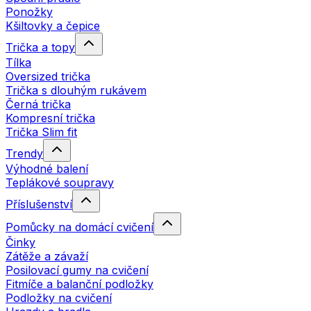
Ponožky
Kšiltovky a čepice
Trička a topy
Tílka
Oversized trička
Trička s dlouhým rukávem
Černá trička
Kompresní trička
Trička Slim fit
Trendy
Výhodné balení
Teplákové soupravy
Příslušenství
Pomůcky na domácí cvičení
Činky
Zátěže a závaží
Posilovací gumy na cvičení
Fitmíče a balanční podložky
Podložky na cvičení