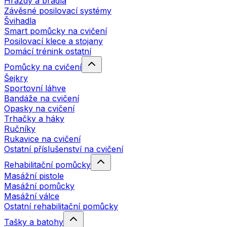
Hrazdy a bradla
Závěsné posilovací systémy
Švihadla
Smart pomůcky na cvičení
Posilovací klece a stojany
Domácí trénink ostatní
Pomůcky na cvičení
Šejkry
Sportovní láhve
Bandáže na cvičení
Opasky na cvičení
Trhačky a háky
Ručníky
Rukavice na cvičení
Ostatní příslušenství na cvičení
Rehabilitační pomůcky
Masážní pistole
Masážní pomůcky
Masážní válce
Ostatní rehabilitační pomůcky
Tašky a batohy