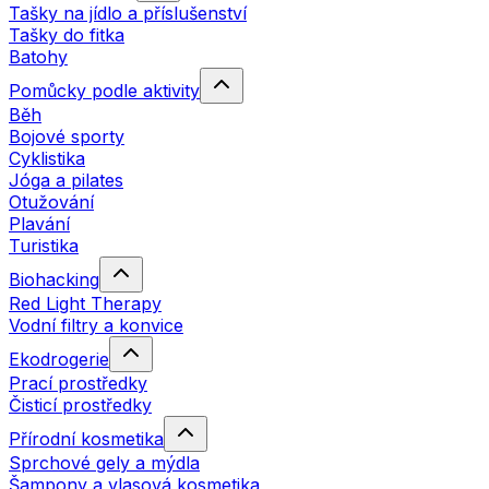
Tašky na jídlo a příslušenství
Tašky do fitka
Batohy
Pomůcky podle aktivity
Běh
Bojové sporty
Cyklistika
Jóga a pilates
Otužování
Plavání
Turistika
Biohacking
Red Light Therapy
Vodní filtry a konvice
Ekodrogerie
Prací prostředky
Čisticí prostředky
Přírodní kosmetika
Sprchové gely a mýdla
Šampony a vlasová kosmetika