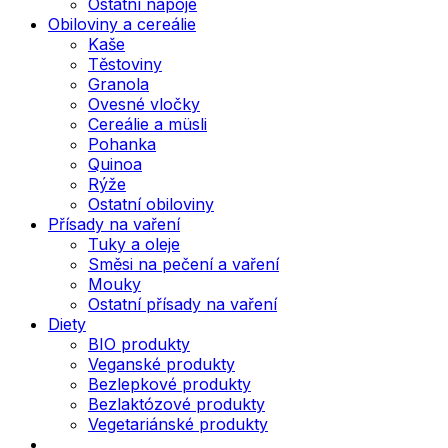
Ostatní nápoje
Obiloviny a cereálie
Kaše
Těstoviny
Granola
Ovesné vločky
Cereálie a müsli
Pohanka
Quinoa
Rýže
Ostatní obiloviny
Přísady na vaření
Tuky a oleje
Směsi na pečení a vaření
Mouky
Ostatní přísady na vaření
Diety
BIO produkty
Veganské produkty
Bezlepkové produkty
Bezlaktózové produkty
Vegetariánské produkty