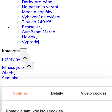
Dárky pro něho
Na pečení a vaření
Móda a doplňky
Vybavení na cvičení
Tipy do 249 Kč
Bestsellery
GymBeam Merch
Novinky
Výprodej
Kategorie
Potraviny
Fitness jídlo
Ořechy
Semínka
Pomazánky a pasty
Ryby
Hotová jídla
Souhlas
Detaily
Více o cookies
Vajíčka
Chléb a pečivo
Maso
Domov je tam, kde jsou cookies