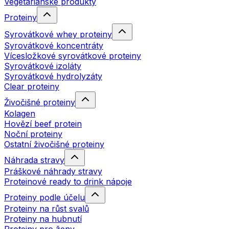
Vegetariánské produkty
Proteiny
Syrovátkové whey proteiny
Syrovátkové koncentráty
Vícesložkové syrovátkové proteiny
Syrovátkové izoláty
Syrovátkové hydrolyzáty
Clear proteiny
Živočišné proteiny
Kolagen
Hovězí beef protein
Noční proteiny
Ostatní živočišné proteiny
Náhrada stravy
Práškové náhrady stravy
Proteinové ready to drink nápoje
Proteiny podle účelu
Proteiny na růst svalů
Proteiny na hubnutí