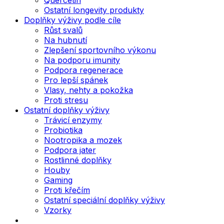
Ostatní longevity produkty
Doplňky výživy podle cíle
Růst svalů
Na hubnutí
Zlepšení sportovního výkonu
Na podporu imunity
Podpora regenerace
Pro lepší spánek
Vlasy, nehty a pokožka
Proti stresu
Ostatní doplňky výživy
Trávicí enzymy
Probiotika
Nootropika a mozek
Podpora jater
Rostlinné doplňky
Houby
Gaming
Proti křečím
Ostatní speciální doplňky výživy
Vzorky