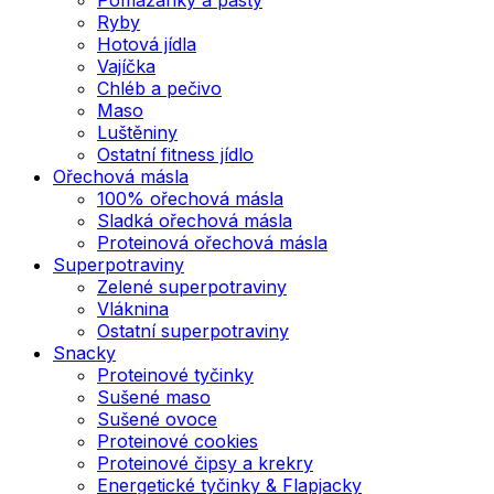
Ryby
Hotová jídla
Vajíčka
Chléb a pečivo
Maso
Luštěniny
Ostatní fitness jídlo
Ořechová másla
100% ořechová másla
Sladká ořechová másla
Proteinová ořechová másla
Superpotraviny
Zelené superpotraviny
Vláknina
Ostatní superpotraviny
Snacky
Proteinové tyčinky
Sušené maso
Sušené ovoce
Proteinové cookies
Proteinové čipsy a krekry
Energetické tyčinky & Flapjacky