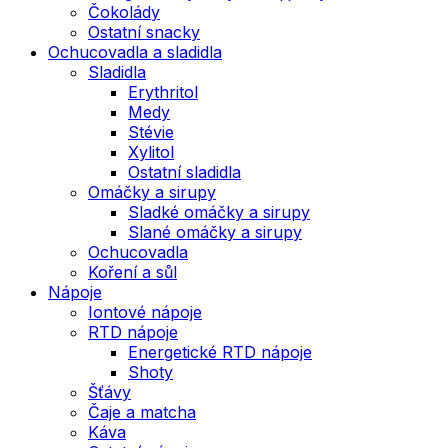
Čokolády
Ostatní snacky
Ochucovadla a sladidla
Sladidla
Erythritol
Medy
Stévie
Xylitol
Ostatní sladidla
Omáčky a sirupy
Sladké omáčky a sirupy
Slané omáčky a sirupy
Ochucovadla
Koření a sůl
Nápoje
Iontové nápoje
RTD nápoje
Energetické RTD nápoje
Shoty
Šťávy
Čaje a matcha
Káva