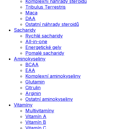
Komplexní náhrady steroidů
Tribulus Terrestris
Maca
DAA
Ostatní náhrady steroidů
Sacharidy
Rychlé sacharidy
All-in-one
Energetické gely
Pomalé sacharidy
Aminokyseliny
BCAA
EAA
Komplexní aminokyseliny
Glutamin
Citrulin
Arginin
Ostatní aminokyseliny
Vitamíny
Multivitamíny
Vitamín A
Vitamín B
Vitamín C