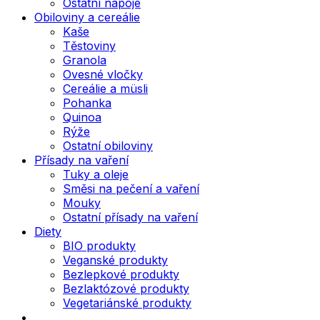
Ostatní nápoje
Obiloviny a cereálie
Kaše
Těstoviny
Granola
Ovesné vločky
Cereálie a müsli
Pohanka
Quinoa
Rýže
Ostatní obiloviny
Přísady na vaření
Tuky a oleje
Směsi na pečení a vaření
Mouky
Ostatní přísady na vaření
Diety
BIO produkty
Veganské produkty
Bezlepkové produkty
Bezlaktózové produkty
Vegetariánské produkty