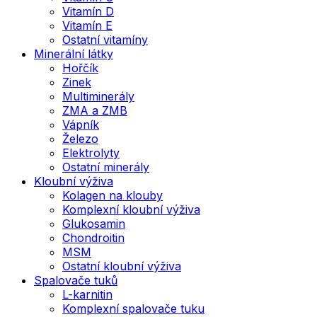
Vitamín D
Vitamín E
Ostatní vitamíny
Minerální látky
Hořčík
Zinek
Multiminerály
ZMA a ZMB
Vápník
Železo
Elektrolyty
Ostatní minerály
Kloubní výživa
Kolagen na klouby
Komplexní kloubní výživa
Glukosamin
Chondroitin
MSM
Ostatní kloubní výživa
Spalovače tuků
L-karnitin
Komplexní spalovače tuku