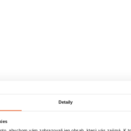
Detaily
kies
o, abychom vám zobrazovali jen obsah, který vás zajímá. K t