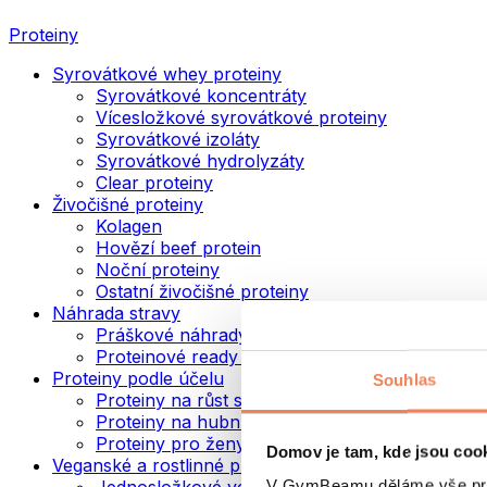
Proteiny
Syrovátkové whey proteiny
Syrovátkové koncentráty
Vícesložkové syrovátkové proteiny
Syrovátkové izoláty
Syrovátkové hydrolyzáty
Clear proteiny
Živočišné proteiny
Kolagen
Hovězí beef protein
Noční proteiny
Ostatní živočišné proteiny
Náhrada stravy
Práškové náhrady stravy
Proteinové ready to drink nápoje
Proteiny podle účelu
Souhlas
Proteiny na růst svalů
Proteiny na hubnutí
Proteiny pro ženy
Domov je tam, kde jsou coo
Veganské a rostlinné proteiny
V GymBeamu děláme vše prot
Jednosložkové veganské proteiny