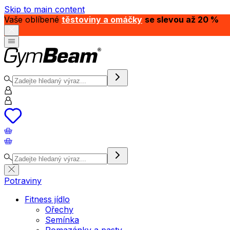
Skip to main content
Vaše oblíbené
těstoviny a omáčky
se slevou až 20 %
Potraviny
Fitness jídlo
Ořechy
Semínka
Pomazánky a pasty