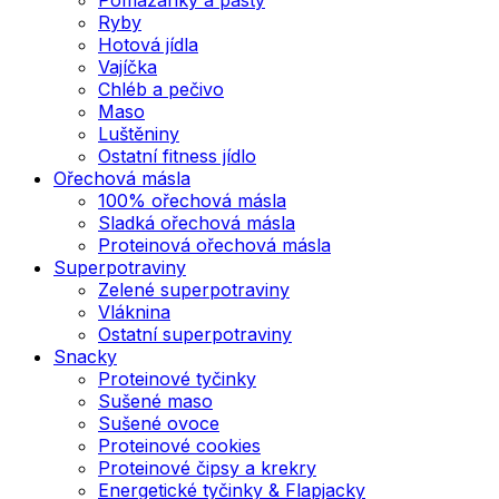
Ryby
Hotová jídla
Vajíčka
Chléb a pečivo
Maso
Luštěniny
Ostatní fitness jídlo
Ořechová másla
100% ořechová másla
Sladká ořechová másla
Proteinová ořechová másla
Superpotraviny
Zelené superpotraviny
Vláknina
Ostatní superpotraviny
Snacky
Proteinové tyčinky
Sušené maso
Sušené ovoce
Proteinové cookies
Proteinové čipsy a krekry
Energetické tyčinky & Flapjacky