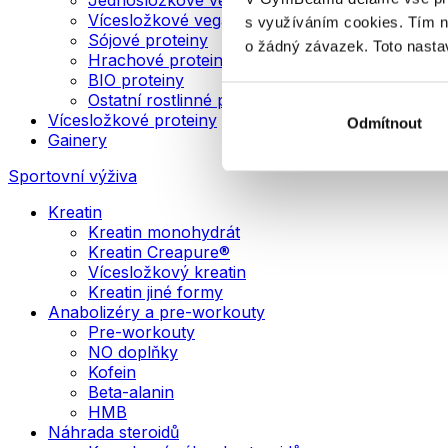
Vícesložkové veganské proteiny
s využíváním cookies. Tím 
Sójové proteiny
o žádný závazek. Toto nasta
Hrachové proteiny
BIO proteiny
Ostatní rostlinné proteiny
Vícesložkové proteiny
Odmítnout
Gainery
Sportovní výživa
Kreatin
Kreatin monohydrát
Kreatin Creapure®
Vícesložkový kreatin
Kreatin jiné formy
Anabolizéry a pre-workouty
Pre-workouty
NO doplňky
Kofein
Beta-alanin
HMB
Náhrada steroidů