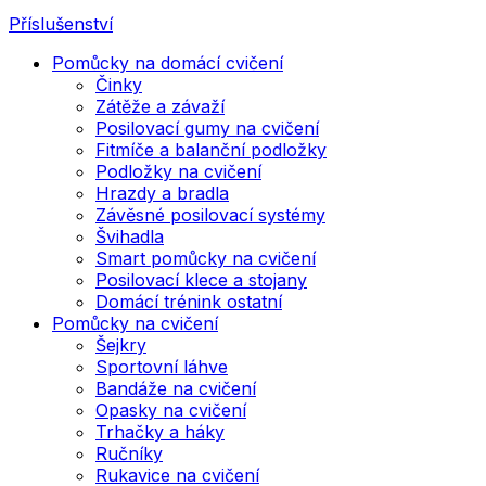
Příslušenství
Pomůcky na domácí cvičení
Činky
Zátěže a závaží
Posilovací gumy na cvičení
Fitmíče a balanční podložky
Podložky na cvičení
Hrazdy a bradla
Závěsné posilovací systémy
Švihadla
Smart pomůcky na cvičení
Posilovací klece a stojany
Domácí trénink ostatní
Pomůcky na cvičení
Šejkry
Sportovní láhve
Bandáže na cvičení
Opasky na cvičení
Trhačky a háky
Ručníky
Rukavice na cvičení