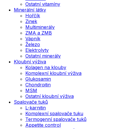
Ostatní vitamíny
Minerální látky
Hořčík
Zinek
Multiminerály
ZMA a ZMB
Vápník
Železo
Elektrolyty
Ostatní minerály
Kloubní výživa
Kolagen na klouby
Komplexní kloubní výživa
Glukosamin
Chondroitin
MSM
Ostatní kloubní výživa
Spalovače tuků
L-karnitin
Komplexní spalovače tuku
Termogenní spalovače tuků
Appetite control