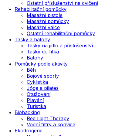
Ostatní příslušenství na cvičení
Rehabilitační pomůcky
Masážní pistole
Masážní pomůcky
Masážní válce
Ostatní rehabilitační pomůcky
Tašky a batohy
Tašky na jídlo a příslušenství
Tašky do fitka
Batohy
Pomůcky podle aktivity
Běh
Bojové sporty
Cyklistika
Jóga a pilates
Otužování
Plavání
Turistika
Biohacking
Red Light Therapy
Vodní filtry a konvice
Ekodrogerie