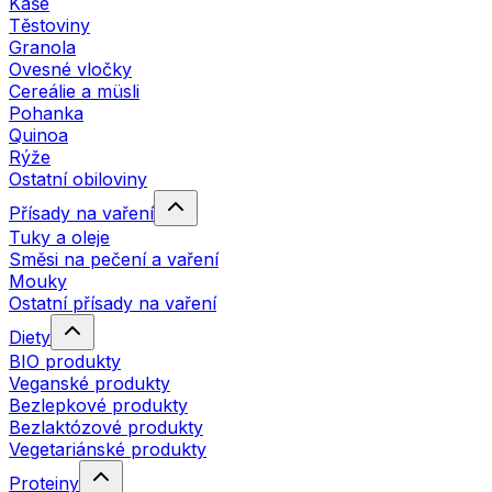
Kaše
Těstoviny
Granola
Ovesné vločky
Cereálie a müsli
Pohanka
Quinoa
Rýže
Ostatní obiloviny
Přísady na vaření
Tuky a oleje
Směsi na pečení a vaření
Mouky
Ostatní přísady na vaření
Diety
BIO produkty
Veganské produkty
Bezlepkové produkty
Bezlaktózové produkty
Vegetariánské produkty
Proteiny