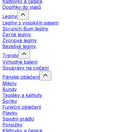
Kšiltovky a čepice
Doplňky do vlasů
Legíny
Legíny s vysokým pasem
Scrunch Bum legíny
Černé legíny
Zvonové legíny
Bezešvé legíny
Trendy
Výhodné balení
Soupravy na cvičení
Pánské oblečení
Mikiny
Bundy
Tepláky a kalhoty
Šortky
Funkční oblečení
Plavky
Spodní prádlo
Ponožky
Kšiltovky a čepice