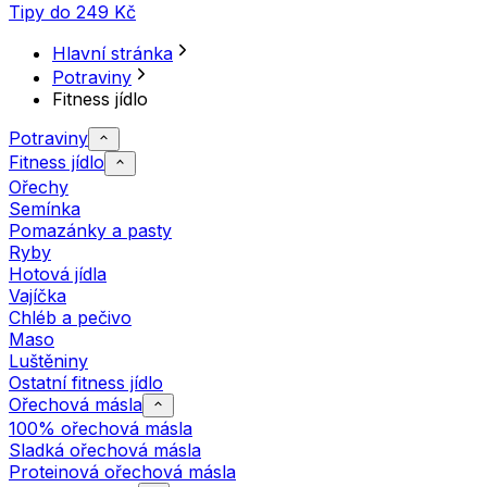
Tipy do 249 Kč
Hlavní stránka
Potraviny
Fitness jídlo
Potraviny
Fitness jídlo
Ořechy
Semínka
Pomazánky a pasty
Ryby
Hotová jídla
Vajíčka
Chléb a pečivo
Maso
Luštěniny
Ostatní fitness jídlo
Ořechová másla
100% ořechová másla
Sladká ořechová másla
Proteinová ořechová másla