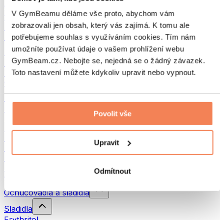
Ořechová másla
V GymBeamu děláme vše proto, abychom vám
100% ořechová másla
zobrazovali jen obsah, který vás zajímá. K tomu ale
Sladká ořechová másla
Proteinová ořechová másla
potřebujeme souhlas s využíváním cookies. Tím nám
umožníte používat údaje o vašem prohlížení webu
Superpotraviny
GymBeam.cz. Nebojte se, nejedná se o žádný závazek.
Zelené superpotraviny
Vláknina
Toto nastavení můžete kdykoliv upravit nebo vypnout.
Ostatní superpotraviny
Snacky
Proteinové tyčinky
Povolit vše
Sušené maso
Sušené ovoce
Proteinové cookies
Upravit
Proteinové čipsy a krekry
Energetické tyčinky & Flapjacky
Čokolády
Odmítnout
Ostatní snacky
Ochucovadla a sladidla
Sladidla
Erythritol