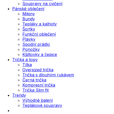
Soupravy na cvičení
Pánské oblečení
Mikiny
Bundy
Tepláky a kalhoty
Šortky
Funkční oblečení
Plavky
Spodní prádlo
Ponožky
Kšiltovky a čepice
Trička a topy
Tílka
Oversized trička
Trička s dlouhým rukávem
Černá trička
Kompresní trička
Trička Slim fit
Trendy
Výhodné balení
Teplákové soupravy