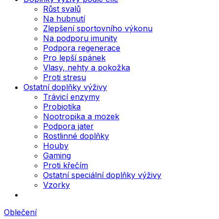
Růst svalů
Na hubnutí
Zlepšení sportovního výkonu
Na podporu imunity
Podpora regenerace
Pro lepší spánek
Vlasy, nehty a pokožka
Proti stresu
Ostatní doplňky výživy
Trávicí enzymy
Probiotika
Nootropika a mozek
Podpora jater
Rostlinné doplňky
Houby
Gaming
Proti křečím
Ostatní speciální doplňky výživy
Vzorky
Oblečení