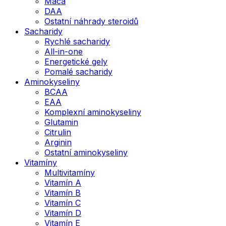
Maca
DAA
Ostatní náhrady steroidů
Sacharidy
Rychlé sacharidy
All-in-one
Energetické gely
Pomalé sacharidy
Aminokyseliny
BCAA
EAA
Komplexní aminokyseliny
Glutamin
Citrulin
Arginin
Ostatní aminokyseliny
Vitamíny
Multivitamíny
Vitamín A
Vitamín B
Vitamín C
Vitamín D
Vitamín E