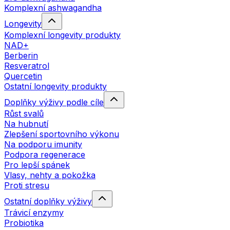
Komplexní ashwagandha
Longevity
Komplexní longevity produkty
NAD+
Berberin
Resveratrol
Quercetin
Ostatní longevity produkty
Doplňky výživy podle cíle
Růst svalů
Na hubnutí
Zlepšení sportovního výkonu
Na podporu imunity
Podpora regenerace
Pro lepší spánek
Vlasy, nehty a pokožka
Proti stresu
Ostatní doplňky výživy
Trávicí enzymy
Probiotika