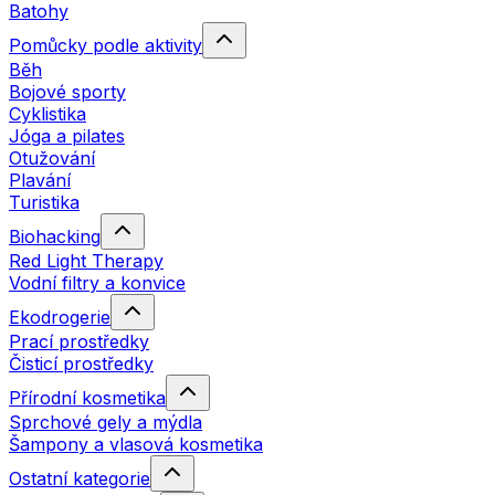
Batohy
Pomůcky podle aktivity
Běh
Bojové sporty
Cyklistika
Jóga a pilates
Otužování
Plavání
Turistika
Biohacking
Red Light Therapy
Vodní filtry a konvice
Ekodrogerie
Prací prostředky
Čisticí prostředky
Přírodní kosmetika
Sprchové gely a mýdla
Šampony a vlasová kosmetika
Ostatní kategorie