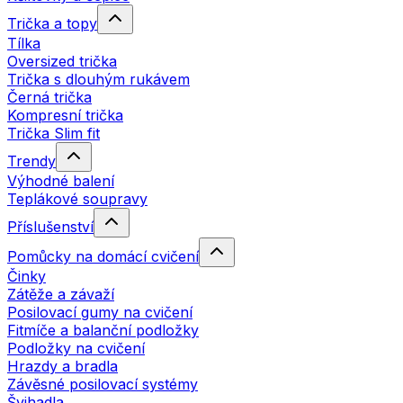
Trička a topy
Tílka
Oversized trička
Trička s dlouhým rukávem
Černá trička
Kompresní trička
Trička Slim fit
Trendy
Výhodné balení
Teplákové soupravy
Příslušenství
Pomůcky na domácí cvičení
Činky
Zátěže a závaží
Posilovací gumy na cvičení
Fitmíče a balanční podložky
Podložky na cvičení
Hrazdy a bradla
Závěsné posilovací systémy
Švihadla