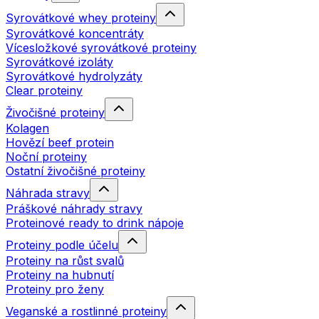
Syrovátkové whey proteiny
Syrovátkové koncentráty
Vícesložkové syrovátkové proteiny
Syrovátkové izoláty
Syrovátkové hydrolyzáty
Clear proteiny
Živočišné proteiny
Kolagen
Hovězí beef protein
Noční proteiny
Ostatní živočišné proteiny
Náhrada stravy
Práškové náhrady stravy
Proteinové ready to drink nápoje
Proteiny podle účelu
Proteiny na růst svalů
Proteiny na hubnutí
Proteiny pro ženy
Veganské a rostlinné proteiny