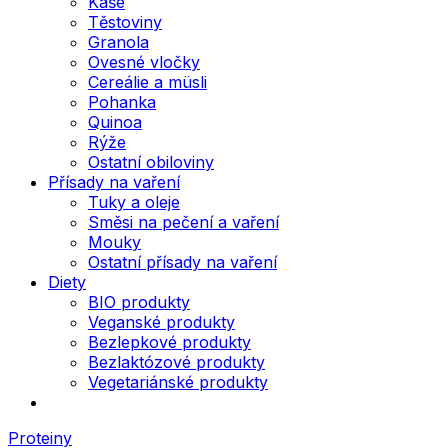
Kaše
Těstoviny
Granola
Ovesné vločky
Cereálie a müsli
Pohanka
Quinoa
Rýže
Ostatní obiloviny
Přísady na vaření
Tuky a oleje
Směsi na pečení a vaření
Mouky
Ostatní přísady na vaření
Diety
BIO produkty
Veganské produkty
Bezlepkové produkty
Bezlaktózové produkty
Vegetariánské produkty
Proteiny