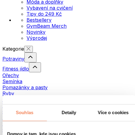
Móda a doplňky
Vybavení na cvičení
Tipy do 249 Kč
Bestsellery
GymBeam Merch
Novinky
Výprodej
Kategorie
Potraviny
Fitness jídlo
Ořechy
Semínka
Pomazánky a pasty
Ryby
Hotová jídla
Vajíčka
Chléb a pečivo
Souhlas
Detaily
Více o cookies
Maso
Luštěniny
Ostatní fitness jídlo
Domov je tam, kde jsou cookies