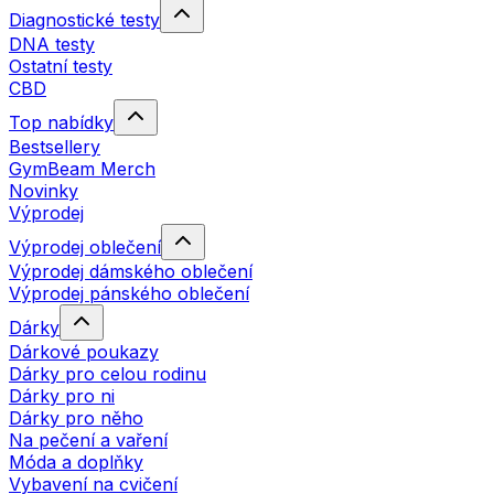
Diagnostické testy
DNA testy
Ostatní testy
CBD
Top nabídky
Bestsellery
GymBeam Merch
Novinky
Výprodej
Výprodej oblečení
Výprodej dámského oblečení
Výprodej pánského oblečení
Dárky
Dárkové poukazy
Dárky pro celou rodinu
Dárky pro ni
Dárky pro něho
Na pečení a vaření
Móda a doplňky
Vybavení na cvičení