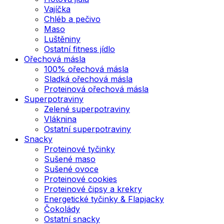
Vajíčka
Chléb a pečivo
Maso
Luštěniny
Ostatní fitness jídlo
Ořechová másla
100% ořechová másla
Sladká ořechová másla
Proteinová ořechová másla
Superpotraviny
Zelené superpotraviny
Vláknina
Ostatní superpotraviny
Snacky
Proteinové tyčinky
Sušené maso
Sušené ovoce
Proteinové cookies
Proteinové čipsy a krekry
Energetické tyčinky & Flapjacky
Čokolády
Ostatní snacky