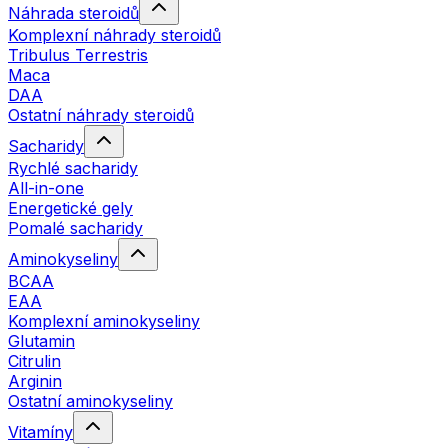
Náhrada steroidů
Komplexní náhrady steroidů
Tribulus Terrestris
Maca
DAA
Ostatní náhrady steroidů
Sacharidy
Rychlé sacharidy
All-in-one
Energetické gely
Pomalé sacharidy
Aminokyseliny
BCAA
EAA
Komplexní aminokyseliny
Glutamin
Citrulin
Arginin
Ostatní aminokyseliny
Vitamíny