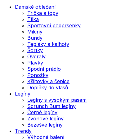
Dámské oblečení
Trička a topy
Tílka
Sportovní podprsenky
Mikiny
Bundy
Tepláky a kalhoty
Šortky
Overaly
Plavky
Spodní prádlo
Ponožky
Kšiltovky a čepice
Doplňky do vlasů
Legíny
Legíny s vysokým pasem
Scrunch Bum legíny
Černé legíny
Zvonové legíny
Bezešvé legíny
Trendy
Výhodné balení