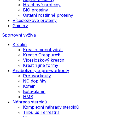
Hrachové proteiny
BIO proteiny
Ostatní rostlinné proteiny
Vícesložkové proteiny
Gainery
Sportovní výživa
Kreatin
Kreatin monohydrát
Kreatin Creapure®
Vícesložkový kreatin
Kreatin jiné formy
Anabolizéry a pre-workouty
Pre-workouty
NO doplňky
Kofein
Beta-alanin
HMB
Náhrada steroidů
Komplexní náhrady steroidů
Tribulus Terrestris