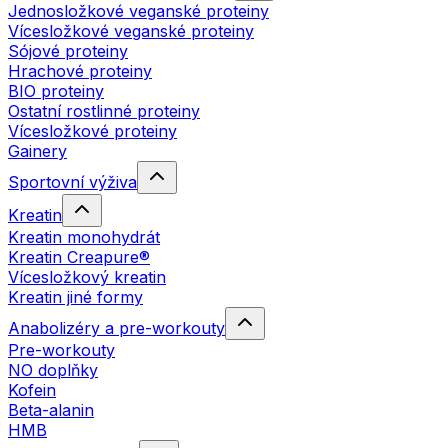
Jednosložkové veganské proteiny
Vícesložkové veganské proteiny
Sójové proteiny
Hrachové proteiny
BIO proteiny
Ostatní rostlinné proteiny
Vícesložkové proteiny
Gainery
Sportovní výživa
Kreatin
Kreatin monohydrát
Kreatin Creapure®
Vícesložkový kreatin
Kreatin jiné formy
Anabolizéry a pre-workouty
Pre-workouty
NO doplňky
Kofein
Beta-alanin
HMB