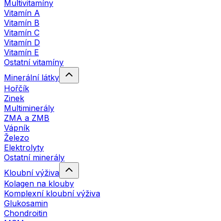
Multivitamíny
Vitamín A
Vitamín B
Vitamín C
Vitamín D
Vitamín E
Ostatní vitamíny
Minerální látky
Hořčík
Zinek
Multiminerály
ZMA a ZMB
Vápník
Železo
Elektrolyty
Ostatní minerály
Kloubní výživa
Kolagen na klouby
Komplexní kloubní výživa
Glukosamin
Chondroitin