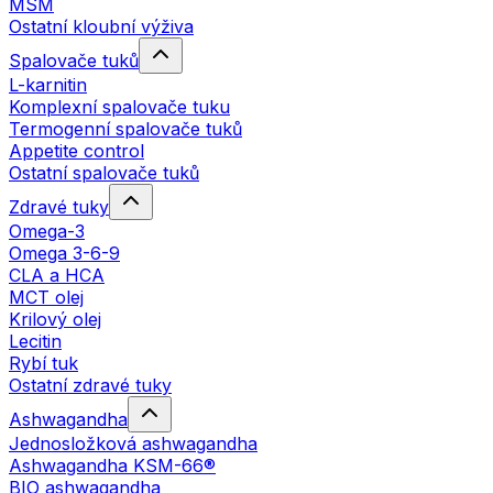
MSM
Ostatní kloubní výživa
Spalovače tuků
L-karnitin
Komplexní spalovače tuku
Termogenní spalovače tuků
Appetite control
Ostatní spalovače tuků
Zdravé tuky
Omega-3
Omega 3-6-9
CLA a HCA
MCT olej
Krilový olej
Lecitin
Rybí tuk
Ostatní zdravé tuky
Ashwagandha
Jednosložková ashwagandha
Ashwagandha KSM-66®
BIO ashwagandha