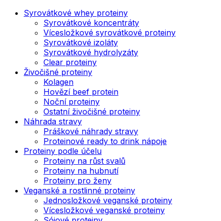
Syrovátkové whey proteiny
Syrovátkové koncentráty
Vícesložkové syrovátkové proteiny
Syrovátkové izoláty
Syrovátkové hydrolyzáty
Clear proteiny
Živočišné proteiny
Kolagen
Hovězí beef protein
Noční proteiny
Ostatní živočišné proteiny
Náhrada stravy
Práškové náhrady stravy
Proteinové ready to drink nápoje
Proteiny podle účelu
Proteiny na růst svalů
Proteiny na hubnutí
Proteiny pro ženy
Veganské a rostlinné proteiny
Jednosložkové veganské proteiny
Vícesložkové veganské proteiny
Sójové proteiny