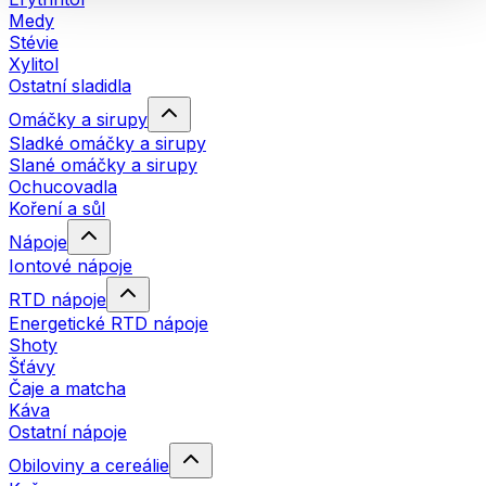
Medy
Stévie
Xylitol
Ostatní sladidla
Omáčky a sirupy
Sladké omáčky a sirupy
Slané omáčky a sirupy
Ochucovadla
Koření a sůl
Nápoje
Iontové nápoje
RTD nápoje
Energetické RTD nápoje
Shoty
Šťávy
Čaje a matcha
Káva
Ostatní nápoje
Obiloviny a cereálie