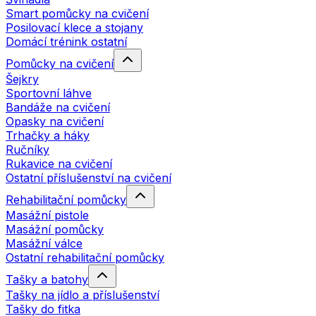
Smart pomůcky na cvičení
Posilovací klece a stojany
Domácí trénink ostatní
Pomůcky na cvičení
Šejkry
Sportovní láhve
Bandáže na cvičení
Opasky na cvičení
Trhačky a háky
Ručníky
Rukavice na cvičení
Ostatní příslušenství na cvičení
Rehabilitační pomůcky
Masážní pistole
Masážní pomůcky
Masážní válce
Ostatní rehabilitační pomůcky
Tašky a batohy
Tašky na jídlo a příslušenství
Tašky do fitka