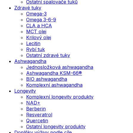
Ostatní spalovače tuků
Zdravé tuky
Omega-3
Omega 3-6-9
CLA a HCA
MCT olej
Krilový olej
Lecitin
Rybí tuk
Ostatní zdravé tuky
Ashwagandha
Jednosložková ashwagandha
Ashwagandha KSM-66®
BIO ashwagandha
Komplexní ashwagandha
Longevity
Komplexní longevity produkty
NAD+
Berberin
Resveratrol
Quercetin
Ostatní longevity produkty
Doplňky výživy podle cíle