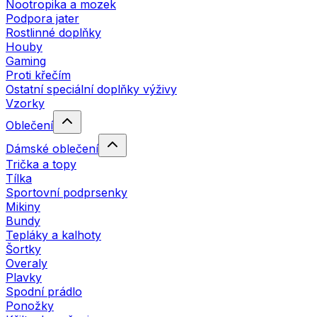
Nootropika a mozek
Podpora jater
Rostlinné doplňky
Houby
Gaming
Proti křečím
Ostatní speciální doplňky výživy
Vzorky
Oblečení
Dámské oblečení
Trička a topy
Tílka
Sportovní podprsenky
Mikiny
Bundy
Tepláky a kalhoty
Šortky
Overaly
Plavky
Spodní prádlo
Ponožky