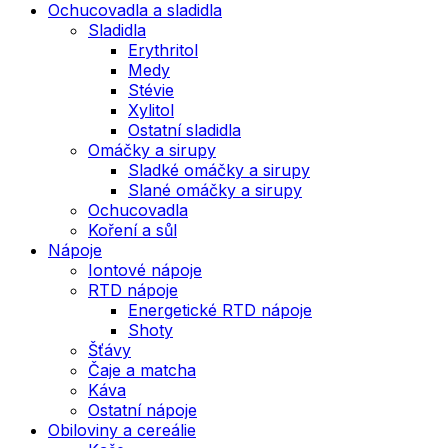
Ochucovadla a sladidla
Sladidla
Erythritol
Medy
Stévie
Xylitol
Ostatní sladidla
Omáčky a sirupy
Sladké omáčky a sirupy
Slané omáčky a sirupy
Ochucovadla
Koření a sůl
Nápoje
Iontové nápoje
RTD nápoje
Energetické RTD nápoje
Shoty
Šťávy
Čaje a matcha
Káva
Ostatní nápoje
Obiloviny a cereálie