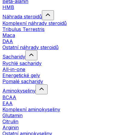
Beta-alanin
HMB
Náhrada steroidů
Komplexní náhrady steroidů
Tribulus Terrestris
Maca
DAA
Ostatní náhrady steroidů
Sacharidy
Rychlé sacharidy
All-in-one
Energetické gely
Pomalé sacharidy
Aminokyseliny
BCAA
EAA
Komplexní aminokyseliny
Glutamin
Citrulin
Arginin
Ostatní aminokyseliny