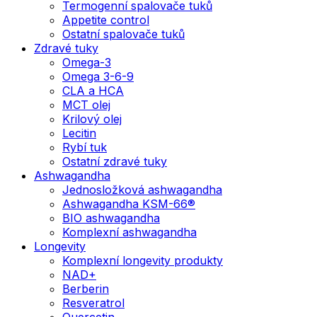
Termogenní spalovače tuků
Appetite control
Ostatní spalovače tuků
Zdravé tuky
Omega-3
Omega 3-6-9
CLA a HCA
MCT olej
Krilový olej
Lecitin
Rybí tuk
Ostatní zdravé tuky
Ashwagandha
Jednosložková ashwagandha
Ashwagandha KSM-66®
BIO ashwagandha
Komplexní ashwagandha
Longevity
Komplexní longevity produkty
NAD+
Berberin
Resveratrol
Quercetin