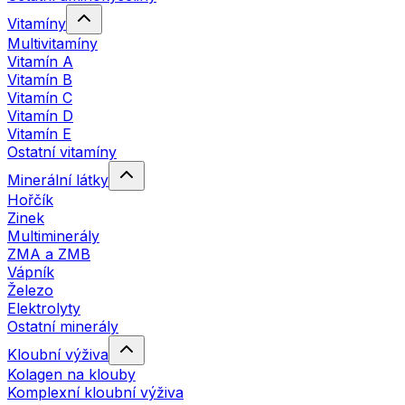
Vitamíny
Multivitamíny
Vitamín A
Vitamín B
Vitamín C
Vitamín D
Vitamín E
Ostatní vitamíny
Minerální látky
Hořčík
Zinek
Multiminerály
ZMA a ZMB
Vápník
Železo
Elektrolyty
Ostatní minerály
Kloubní výživa
Kolagen na klouby
Komplexní kloubní výživa