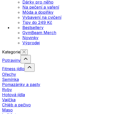
Dárky pro něho
Na pečení a vaření
Móda a doplňky
Vybavení na cvičení
Tipy do 249 Kč
Bestsellery
GymBeam Merch
Novinky
Výprodej
Kategorie
Potraviny
Fitness jídlo
Ořechy
Semínka
Pomazánky a pasty
Ryby
Hotová jídla
Vajíčka
Chléb a pečivo
Maso