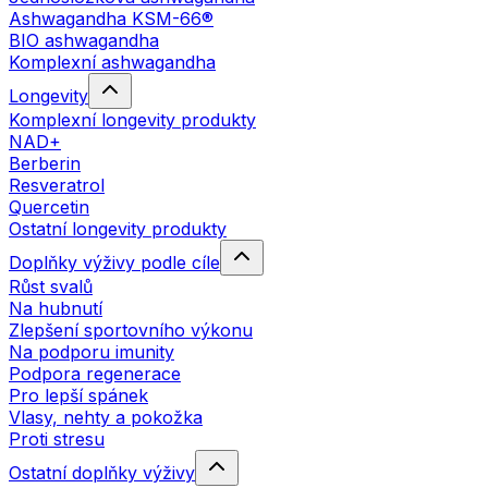
Ashwagandha KSM-66®
BIO ashwagandha
Komplexní ashwagandha
Longevity
Komplexní longevity produkty
NAD+
Berberin
Resveratrol
Quercetin
Ostatní longevity produkty
Doplňky výživy podle cíle
Růst svalů
Na hubnutí
Zlepšení sportovního výkonu
Na podporu imunity
Podpora regenerace
Pro lepší spánek
Vlasy, nehty a pokožka
Proti stresu
Ostatní doplňky výživy