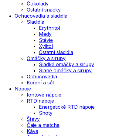
Čokolády
Ostatní snacky
Ochucovadla a sladidla
Sladidla
Erythritol
Medy
Stévie
Xylitol
Ostatní sladidla
Omáčky a sirupy
Sladké omáčky a sirupy
Slané omáčky a sirupy
Ochucovadla
Koření a sůl
Nápoje
Iontové nápoje
RTD nápoje
Energetické RTD nápoje
Shoty
Šťávy
Čaje a matcha
Káva