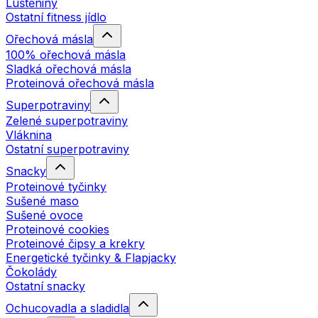
Luštěniny
Ostatní fitness jídlo
Ořechová másla
100% ořechová másla
Sladká ořechová másla
Proteinová ořechová másla
Superpotraviny
Zelené superpotraviny
Vláknina
Ostatní superpotraviny
Snacky
Proteinové tyčinky
Sušené maso
Sušené ovoce
Proteinové cookies
Proteinové čipsy a krekry
Energetické tyčinky & Flapjacky
Čokolády
Ostatní snacky
Ochucovadla a sladidla