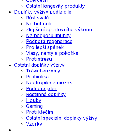
Ostatní longevity produkty
Doplňky výživy podle cíle
Růst svalů
Na hubnutí
Zlepšení sportovního výkonu
Na podporu imunity
Podpora regenerace
Pro lepší spánek
Vlasy, nehty a pokožka
Proti stresu
Ostatní doplňky výživy
Trávicí enzymy
Probiotika
Nootropika a mozek
Podpora jater
Rostlinné doplňky
Houby
Gaming
Proti křečím
Ostatní speciální doplňky výživy
Vzorky