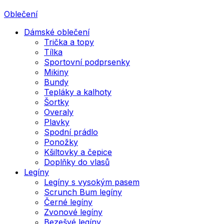
Oblečení
Dámské oblečení
Trička a topy
Tílka
Sportovní podprsenky
Mikiny
Bundy
Tepláky a kalhoty
Šortky
Overaly
Plavky
Spodní prádlo
Ponožky
Kšiltovky a čepice
Doplňky do vlasů
Legíny
Legíny s vysokým pasem
Scrunch Bum legíny
Černé legíny
Zvonové legíny
Bezešvé legíny