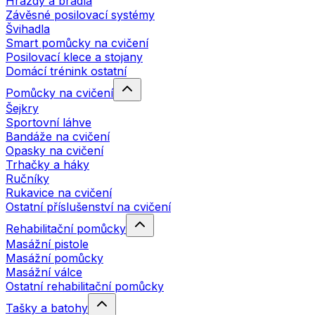
Hrazdy a bradla
Závěsné posilovací systémy
Švihadla
Smart pomůcky na cvičení
Posilovací klece a stojany
Domácí trénink ostatní
Pomůcky na cvičení
Šejkry
Sportovní láhve
Bandáže na cvičení
Opasky na cvičení
Trhačky a háky
Ručníky
Rukavice na cvičení
Ostatní příslušenství na cvičení
Rehabilitační pomůcky
Masážní pistole
Masážní pomůcky
Masážní válce
Ostatní rehabilitační pomůcky
Tašky a batohy