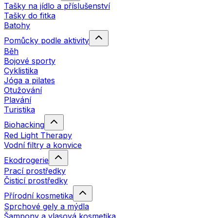
Tašky na jídlo a příslušenství
Tašky do fitka
Batohy
Pomůcky podle aktivity
Běh
Bojové sporty
Cyklistika
Jóga a pilates
Otužování
Plavání
Turistika
Biohacking
Red Light Therapy
Vodní filtry a konvice
Ekodrogerie
Prací prostředky
Čisticí prostředky
Přírodní kosmetika
Sprchové gely a mýdla
Šampony a vlasová kosmetika