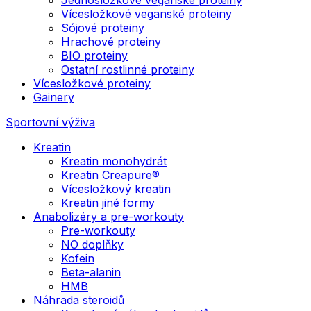
Vícesložkové veganské proteiny
Sójové proteiny
Hrachové proteiny
BIO proteiny
Ostatní rostlinné proteiny
Vícesložkové proteiny
Gainery
Sportovní výživa
Kreatin
Kreatin monohydrát
Kreatin Creapure®
Vícesložkový kreatin
Kreatin jiné formy
Anabolizéry a pre-workouty
Pre-workouty
NO doplňky
Kofein
Beta-alanin
HMB
Náhrada steroidů