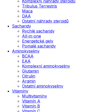
Komplexní náhrady steroidů
Tribulus Terrestris
Maca
DAA
Ostatní náhrady steroidů
Sacharidy
Rychlé sacharidy
All-in-one
Energetické gely
Pomalé sacharidy
Aminokyseliny
BCAA
EAA
Komplexní aminokyseliny
Glutamin
Citrulin
Arginin
Ostatní aminokyseliny
Vitamíny
Multivitamíny
Vitamín A
Vitamín B
Vitamín C