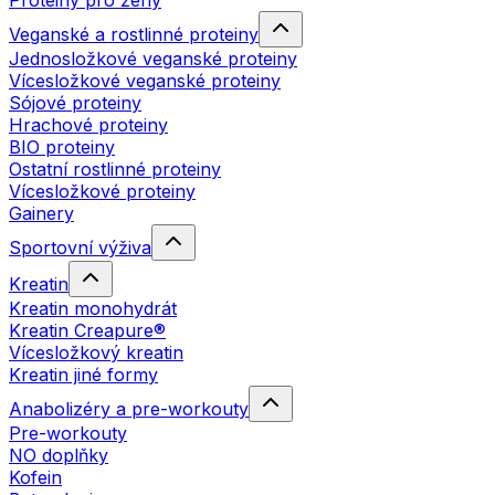
Proteiny pro ženy
Veganské a rostlinné proteiny
Jednosložkové veganské proteiny
Vícesložkové veganské proteiny
Sójové proteiny
Hrachové proteiny
BIO proteiny
Ostatní rostlinné proteiny
Vícesložkové proteiny
Gainery
Sportovní výživa
Kreatin
Kreatin monohydrát
Kreatin Creapure®
Vícesložkový kreatin
Kreatin jiné formy
Anabolizéry a pre-workouty
Pre-workouty
NO doplňky
Kofein