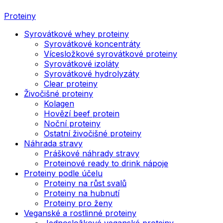
Proteiny
Syrovátkové whey proteiny
Syrovátkové koncentráty
Vícesložkové syrovátkové proteiny
Syrovátkové izoláty
Syrovátkové hydrolyzáty
Clear proteiny
Živočišné proteiny
Kolagen
Hovězí beef protein
Noční proteiny
Ostatní živočišné proteiny
Náhrada stravy
Práškové náhrady stravy
Proteinové ready to drink nápoje
Proteiny podle účelu
Proteiny na růst svalů
Proteiny na hubnutí
Proteiny pro ženy
Veganské a rostlinné proteiny
Jednosložkové veganské proteiny