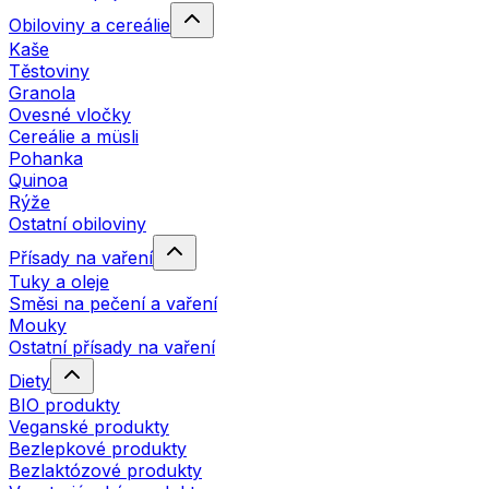
Obiloviny a cereálie
Kaše
Těstoviny
Granola
Ovesné vločky
Cereálie a müsli
Pohanka
Quinoa
Rýže
Ostatní obiloviny
Přísady na vaření
Tuky a oleje
Směsi na pečení a vaření
Mouky
Ostatní přísady na vaření
Diety
BIO produkty
Veganské produkty
Bezlepkové produkty
Bezlaktózové produkty