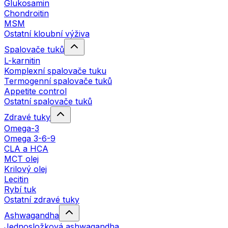
Glukosamin
Chondroitin
MSM
Ostatní kloubní výživa
Spalovače tuků
L-karnitin
Komplexní spalovače tuku
Termogenní spalovače tuků
Appetite control
Ostatní spalovače tuků
Zdravé tuky
Omega-3
Omega 3-6-9
CLA a HCA
MCT olej
Krilový olej
Lecitin
Rybí tuk
Ostatní zdravé tuky
Ashwagandha
Jednosložková ashwagandha