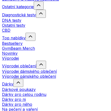
Ostatní kategorie
Diagnostické testy
DNA testy
Ostatní testy
CBD
Top nabídky
Bestsellery
GymBeam Merch
Novinky
Výprodej
Výprodej oblečení
Výprodej dámského oblečení
Výprodej pánského oblečení
Dárky
Dárkové poukazy
Dárky pro celou rodinu
Dárky pro ni
Dárky pro něho
Na pečení a vaření