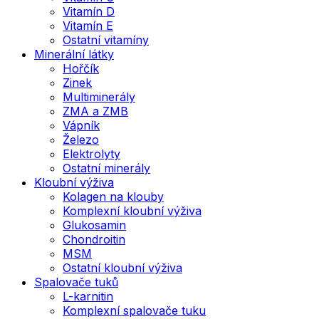
Vitamín D
Vitamín E
Ostatní vitamíny
Minerální látky
Hořčík
Zinek
Multiminerály
ZMA a ZMB
Vápník
Železo
Elektrolyty
Ostatní minerály
Kloubní výživa
Kolagen na klouby
Komplexní kloubní výživa
Glukosamin
Chondroitin
MSM
Ostatní kloubní výživa
Spalovače tuků
L-karnitin
Komplexní spalovače tuku