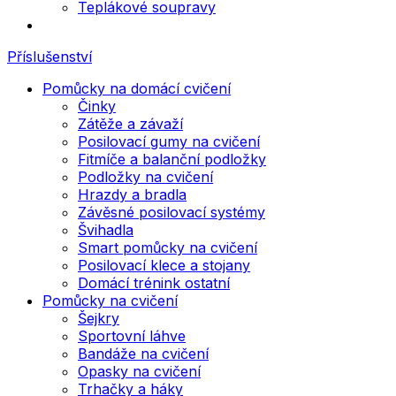
Teplákové soupravy
Příslušenství
Pomůcky na domácí cvičení
Činky
Zátěže a závaží
Posilovací gumy na cvičení
Fitmíče a balanční podložky
Podložky na cvičení
Hrazdy a bradla
Závěsné posilovací systémy
Švihadla
Smart pomůcky na cvičení
Posilovací klece a stojany
Domácí trénink ostatní
Pomůcky na cvičení
Šejkry
Sportovní láhve
Bandáže na cvičení
Opasky na cvičení
Trhačky a háky