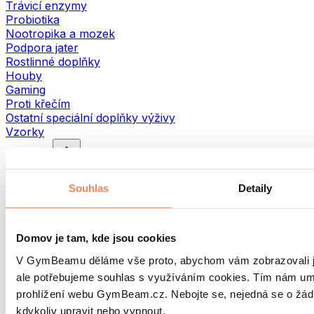
Trávicí enzymy
Probiotika
Nootropika a mozek
Podpora jater
Rostlinné doplňky
Houby
Gaming
Proti křečím
Ostatní speciální doplňky výživy
Vzorky
Oblečení
Dámské oblečení
Souhlas
Detaily
Trička a topy
Tílka
Sportovní podprsenky
Mikiny
Domov je tam, kde jsou cookies
Bundy
V GymBeamu děláme vše proto, abychom vám zobrazovali je
Tepláky a kalhoty
Šortky
ale potřebujeme souhlas s využíváním cookies. Tím nám um
Overaly
prohlížení webu GymBeam.cz. Nebojte se, nejedná se o žád
Plavky
kdykoliv upravit nebo vypnout.