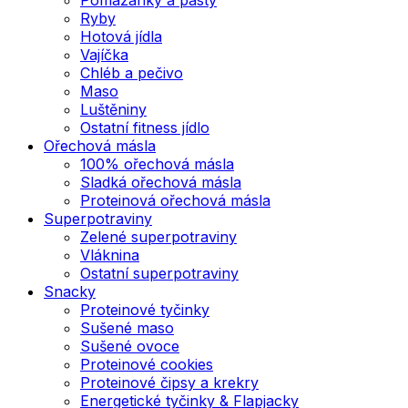
Ryby
Hotová jídla
Vajíčka
Chléb a pečivo
Maso
Luštěniny
Ostatní fitness jídlo
Ořechová másla
100% ořechová másla
Sladká ořechová másla
Proteinová ořechová másla
Superpotraviny
Zelené superpotraviny
Vláknina
Ostatní superpotraviny
Snacky
Proteinové tyčinky
Sušené maso
Sušené ovoce
Proteinové cookies
Proteinové čipsy a krekry
Energetické tyčinky & Flapjacky