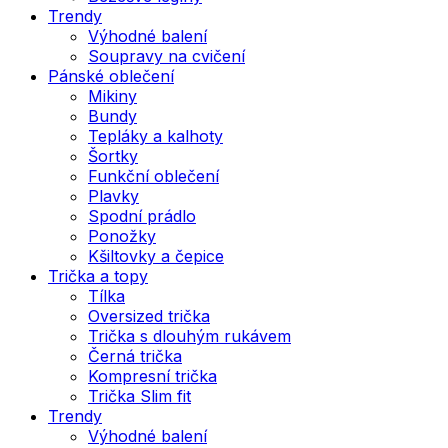
Trendy
Výhodné balení
Soupravy na cvičení
Pánské oblečení
Mikiny
Bundy
Tepláky a kalhoty
Šortky
Funkční oblečení
Plavky
Spodní prádlo
Ponožky
Kšiltovky a čepice
Trička a topy
Tílka
Oversized trička
Trička s dlouhým rukávem
Černá trička
Kompresní trička
Trička Slim fit
Trendy
Výhodné balení