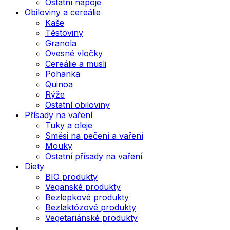
Ostatní nápoje
Obiloviny a cereálie
Kaše
Těstoviny
Granola
Ovesné vločky
Cereálie a müsli
Pohanka
Quinoa
Rýže
Ostatní obiloviny
Přísady na vaření
Tuky a oleje
Směsi na pečení a vaření
Mouky
Ostatní přísady na vaření
Diety
BIO produkty
Veganské produkty
Bezlepkové produkty
Bezlaktózové produkty
Vegetariánské produkty