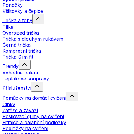
Ponožky
Kšiltovky a čepice
Trička a topy
Tílka
Oversized trička
Trička s dlouhým rukávem
Černá trička
Kompresní trička
Trička Slim fit
Trendy
Výhodné balení
Teplákové soupravy
Příslušenství
Pomůcky na domácí cvičení
Činky
Zátěže a závaží
Posilovací gumy na cvičení
Fitmíče a balanční podložky
Podložky na cvičení