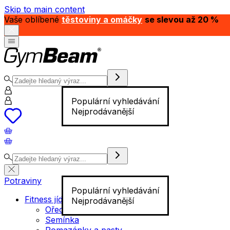
Skip to main content
Vaše oblíbené
těstoviny a omáčky
se slevou až 20 %
Populární vyhledávání
Nejprodávanější
Potraviny
Populární vyhledávání
Fitness jídlo
Nejprodávanější
Ořechy
Semínka
Pomazánky a pasty