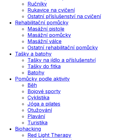
Ručníky
Rukavice na cvičení
Ostatní příslušenství na cvičení
Rehabilitační pomůcky
Masážní pistole
Masážní pomůcky
Masážní válce
Ostatní rehabilitační pomůcky
Tašky a batohy
Tašky na jídlo a příslušenství
Tašky do fitka
Batohy
Pomůcky podle aktivity
Běh
Bojové sporty
Cyklistika
Jóga a pilates
Otužování
Plavání
Turistika
Biohacking
Red Light Therapy