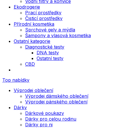
Vodní filtry a konvice
Ekodrogerie
Prací prostředky
Čisticí prostředky
Přírodní kosmetika
Sprchové gely a mýdla
Šampony a vlasová kosmetika
Ostatní kategorie
Diagnostické testy
DNA testy
Ostatní testy
CBD
Top nabídky
Výprodej oblečení
Výprodej dámského oblečení
Výprodej pánského oblečení
Dárky
Dárkové poukazy
Dárky pro celou rodinu
Dárky pro ni