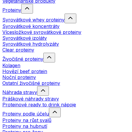
Vegetariánské produkty
Proteiny
Syrovátkové whey proteiny
Syrovátkové koncentráty
Vícesložkové syrovátkové proteiny
Syrovátkové izoláty
Syrovátkové hydrolyzáty
Clear proteiny
Živočišné proteiny
Kolagen
Hovězí beef protein
Noční proteiny
Ostatní živočišné proteiny
Náhrada stravy
Práškové náhrady stravy
Proteinové ready to drink nápoje
Proteiny podle účelu
Proteiny na růst svalů
Proteiny na hubnutí