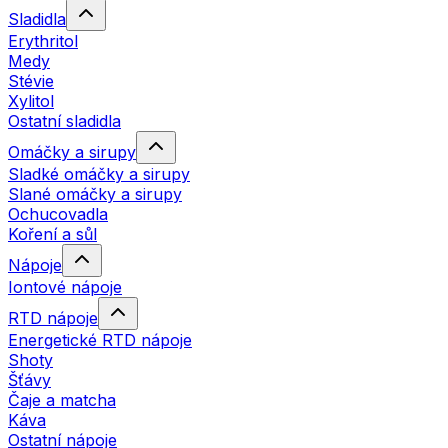
Sladidla
Erythritol
Medy
Stévie
Xylitol
Ostatní sladidla
Omáčky a sirupy
Sladké omáčky a sirupy
Slané omáčky a sirupy
Ochucovadla
Koření a sůl
Nápoje
Iontové nápoje
RTD nápoje
Energetické RTD nápoje
Shoty
Šťávy
Čaje a matcha
Káva
Ostatní nápoje