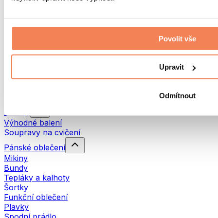
Spodní prádlo
Ponožky
Kšiltovky a čepice
Doplňky do vlasů
Povolit vše
Legíny
Legíny s vysokým pasem
Upravit
Scrunch Bum legíny
Černé legíny
Zvonové legíny
Odmítnout
Bezešvé legíny
Trendy
Výhodné balení
Soupravy na cvičení
Pánské oblečení
Mikiny
Bundy
Tepláky a kalhoty
Šortky
Funkční oblečení
Plavky
Spodní prádlo