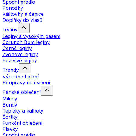
Spodní prádlo
Ponožky
Kšiltovky a čepice
Doplňky do vlasů
Legíny
Legíny s vysokým pasem
Scrunch Bum legíny
Černé legíny
Zvonové legíny
Bezešvé legíny
Trendy
Výhodné balení
Soupravy na cvičení
Pánské oblečení
Mikiny
Bundy
Tepláky a kalhoty
Šortky
Funkční oblečení
Plavky
Spodní prádlo