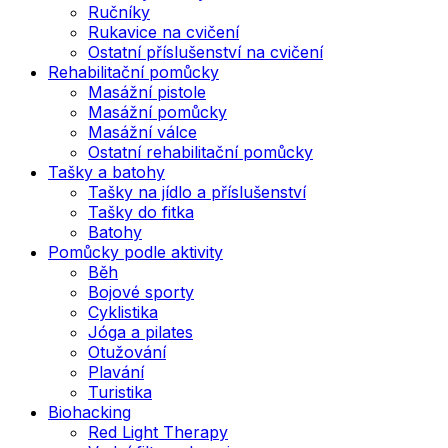
Ručníky
Rukavice na cvičení
Ostatní příslušenství na cvičení
Rehabilitační pomůcky
Masážní pistole
Masážní pomůcky
Masážní válce
Ostatní rehabilitační pomůcky
Tašky a batohy
Tašky na jídlo a příslušenství
Tašky do fitka
Batohy
Pomůcky podle aktivity
Běh
Bojové sporty
Cyklistika
Jóga a pilates
Otužování
Plavání
Turistika
Biohacking
Red Light Therapy