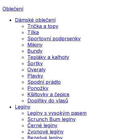
Oblečení
Dámské oblečení
Trička a topy
Tílka
Sportovní podprsenky
Mikiny
Bundy
Tepláky a kalhoty
Šortky
Overaly
Plavky
Spodní prádlo
Ponožky
Kšiltovky a čepice
Doplňky do vlasů
Legíny
Legíny s vysokým pasem
Scrunch Bum legíny
Černé legíny
Zvonové legíny
Bezešvé legíny