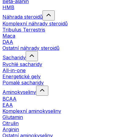
Beta-alanin
HMB
Náhrada steroidů
Komplexní náhrady steroidů
Tribulus Terrestris
Maca
DAA
Ostatní náhrady steroidů
Sacharidy
Rychlé sacharidy
All-in-one
Energetické gely
Pomalé sacharidy
Aminokyseliny
BCAA
EAA
Komplexní aminokyseliny
Glutamin
Citrulin
Arginin
Ostatní aminokyseliny