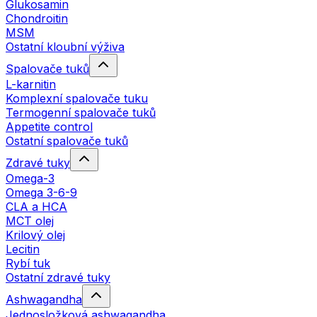
Glukosamin
Chondroitin
MSM
Ostatní kloubní výživa
Spalovače tuků
L-karnitin
Komplexní spalovače tuku
Termogenní spalovače tuků
Appetite control
Ostatní spalovače tuků
Zdravé tuky
Omega-3
Omega 3-6-9
CLA a HCA
MCT olej
Krilový olej
Lecitin
Rybí tuk
Ostatní zdravé tuky
Ashwagandha
Jednosložková ashwagandha