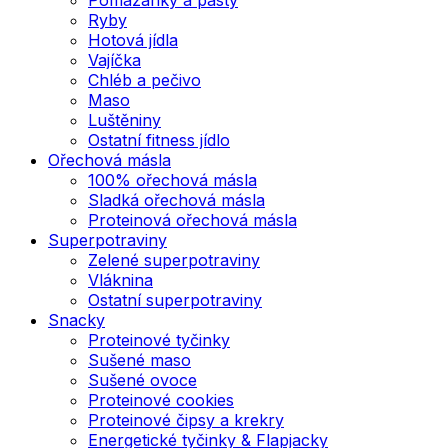
Ryby
Hotová jídla
Vajíčka
Chléb a pečivo
Maso
Luštěniny
Ostatní fitness jídlo
Ořechová másla
100% ořechová másla
Sladká ořechová másla
Proteinová ořechová másla
Superpotraviny
Zelené superpotraviny
Vláknina
Ostatní superpotraviny
Snacky
Proteinové tyčinky
Sušené maso
Sušené ovoce
Proteinové cookies
Proteinové čipsy a krekry
Energetické tyčinky & Flapjacky