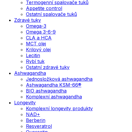
Termogenní spalovače tuků
Appetite control
Ostatní spalovače tuků
Zdravé tuky
Omega-3
Omega 3-6-9
CLA a HCA
MCT olej
Krilový olej
Lecitin
Rybí tuk
Ostatní zdravé tuky
Ashwagandha
Jednosložková ashwagandha
Ashwagandha KSM-66®
BIO ashwagandha
Komplexní ashwagandha
Longevity
Komplexní longevity produkty
NAD+
Berberin
Resveratrol
Quercetin