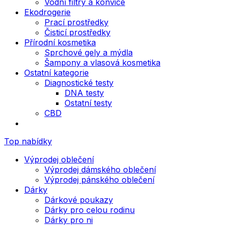
Vodní filtry a konvice
Ekodrogerie
Prací prostředky
Čisticí prostředky
Přírodní kosmetika
Sprchové gely a mýdla
Šampony a vlasová kosmetika
Ostatní kategorie
Diagnostické testy
DNA testy
Ostatní testy
CBD
Top nabídky
Výprodej oblečení
Výprodej dámského oblečení
Výprodej pánského oblečení
Dárky
Dárkové poukazy
Dárky pro celou rodinu
Dárky pro ni