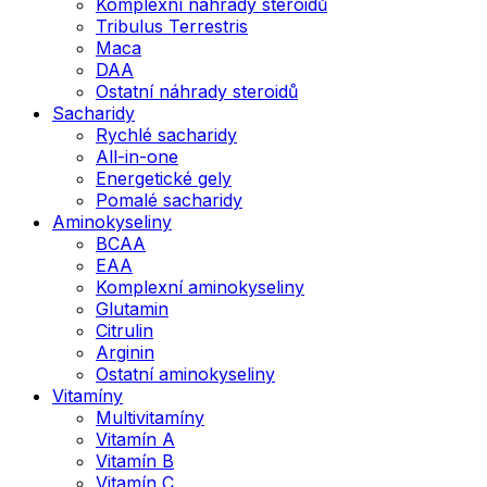
Komplexní náhrady steroidů
Tribulus Terrestris
Maca
DAA
Ostatní náhrady steroidů
Sacharidy
Rychlé sacharidy
All-in-one
Energetické gely
Pomalé sacharidy
Aminokyseliny
BCAA
EAA
Komplexní aminokyseliny
Glutamin
Citrulin
Arginin
Ostatní aminokyseliny
Vitamíny
Multivitamíny
Vitamín A
Vitamín B
Vitamín C