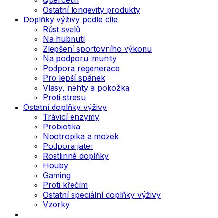
Ostatní longevity produkty
Doplňky výživy podle cíle
Růst svalů
Na hubnutí
Zlepšení sportovního výkonu
Na podporu imunity
Podpora regenerace
Pro lepší spánek
Vlasy, nehty a pokožka
Proti stresu
Ostatní doplňky výživy
Trávicí enzymy
Probiotika
Nootropika a mozek
Podpora jater
Rostlinné doplňky
Houby
Gaming
Proti křečím
Ostatní speciální doplňky výživy
Vzorky