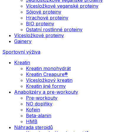
Vícesložkové veganské proteiny
Sójové proteiny
Hrachové proteiny
BIO proteiny
Ostatní rostlinné proteiny
Vícesložkové proteiny
Gainery
Sportovní výživa
Kreatin
Kreatin monohydrát
Kreatin Creapure®
Vícesložkový kreatin
Kreatin jiné formy
Anabolizéry a pre-workouty
Pre-workouty
NO doplňky
Kofein
Beta-alanin
HMB
Náhrada steroidů