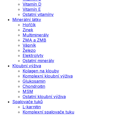
Vitamín D
Vitamín E
Ostatní vitamíny
Minerální látky
Hořčík
Zinek
Multiminerály
ZMA a ZMB
Vápník
Železo
Elektrolyty
Ostatní minerály
Kloubní výživa
Kolagen na klouby
Komplexní kloubní výživa
Glukosamin
Chondroitin
MSM
Ostatní kloubní výživa
Spalovače tuků
L-karnitin
Komplexní spalovače tuku