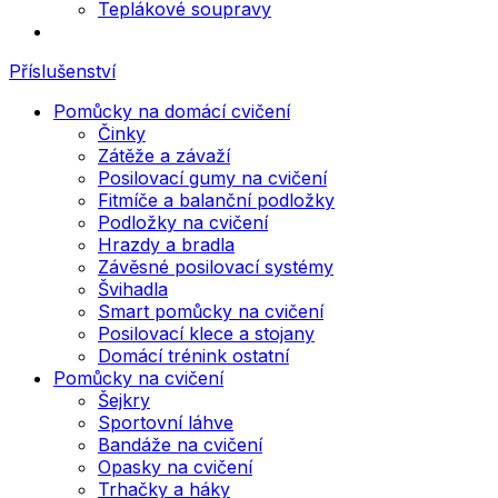
Teplákové soupravy
Příslušenství
Pomůcky na domácí cvičení
Činky
Zátěže a závaží
Posilovací gumy na cvičení
Fitmíče a balanční podložky
Podložky na cvičení
Hrazdy a bradla
Závěsné posilovací systémy
Švihadla
Smart pomůcky na cvičení
Posilovací klece a stojany
Domácí trénink ostatní
Pomůcky na cvičení
Šejkry
Sportovní láhve
Bandáže na cvičení
Opasky na cvičení
Trhačky a háky