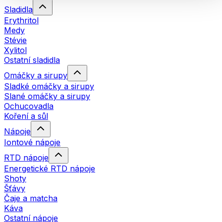
Sladidla
Erythritol
Medy
Stévie
Xylitol
Ostatní sladidla
Omáčky a sirupy
Sladké omáčky a sirupy
Slané omáčky a sirupy
Ochucovadla
Koření a sůl
Nápoje
Iontové nápoje
RTD nápoje
Energetické RTD nápoje
Shoty
Šťávy
Čaje a matcha
Káva
Ostatní nápoje