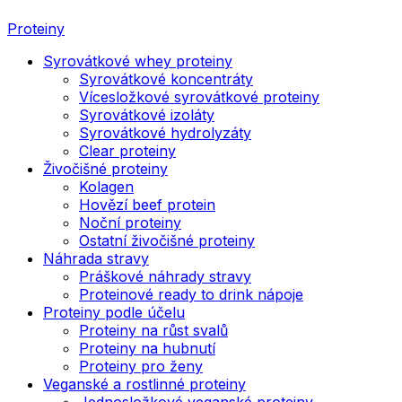
Proteiny
Syrovátkové whey proteiny
Syrovátkové koncentráty
Vícesložkové syrovátkové proteiny
Syrovátkové izoláty
Syrovátkové hydrolyzáty
Clear proteiny
Živočišné proteiny
Kolagen
Hovězí beef protein
Noční proteiny
Ostatní živočišné proteiny
Náhrada stravy
Práškové náhrady stravy
Proteinové ready to drink nápoje
Proteiny podle účelu
Proteiny na růst svalů
Proteiny na hubnutí
Proteiny pro ženy
Veganské a rostlinné proteiny
Jednosložkové veganské proteiny