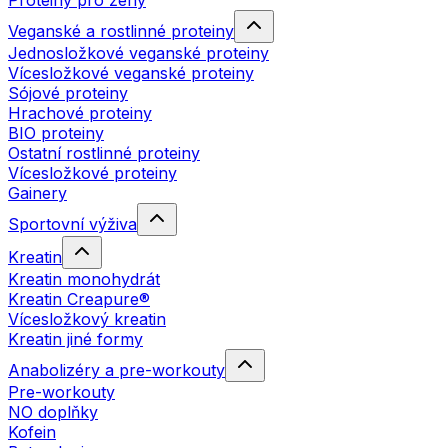
Proteiny pro ženy
Veganské a rostlinné proteiny
Jednosložkové veganské proteiny
Vícesložkové veganské proteiny
Sójové proteiny
Hrachové proteiny
BIO proteiny
Ostatní rostlinné proteiny
Vícesložkové proteiny
Gainery
Sportovní výživa
Kreatin
Kreatin monohydrát
Kreatin Creapure®
Vícesložkový kreatin
Kreatin jiné formy
Anabolizéry a pre-workouty
Pre-workouty
NO doplňky
Kofein