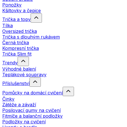
Ponožky
Kšiltovky a čepice
Trička a topy
Tílka
Oversized trička
Trička s dlouhým rukávem
Černá trička
Kompresní trička
Trička Slim fit
Trendy
Výhodné balení
Teplákové soupravy
Příslušenství
Pomůcky na domácí cvičení
Činky
Zátěže a závaží
Posilovací gumy na cvičení
Fitmíče a balanční podložky
Podložky na cvičení