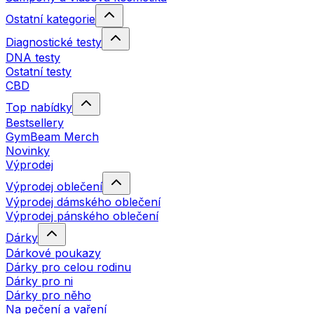
Ostatní kategorie
Diagnostické testy
DNA testy
Ostatní testy
CBD
Top nabídky
Bestsellery
GymBeam Merch
Novinky
Výprodej
Výprodej oblečení
Výprodej dámského oblečení
Výprodej pánského oblečení
Dárky
Dárkové poukazy
Dárky pro celou rodinu
Dárky pro ni
Dárky pro něho
Na pečení a vaření