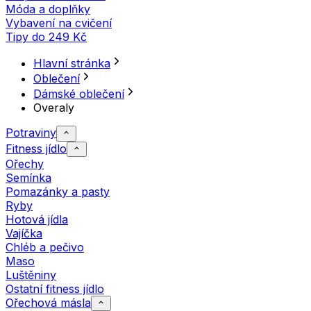
Móda a doplňky
Vybavení na cvičení
Tipy do 249 Kč
Hlavní stránka
Oblečení
Dámské oblečení
Overaly
Potraviny
Fitness jídlo
Ořechy
Semínka
Pomazánky a pasty
Ryby
Hotová jídla
Vajíčka
Chléb a pečivo
Maso
Luštěniny
Ostatní fitness jídlo
Ořechová másla