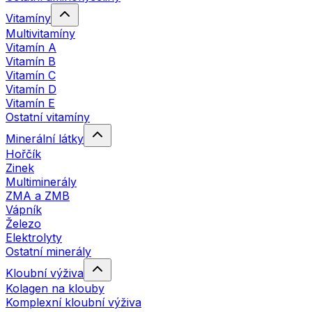
Vitamíny
Multivitamíny
Vitamín A
Vitamín B
Vitamín C
Vitamín D
Vitamín E
Ostatní vitamíny
Minerální látky
Hořčík
Zinek
Multiminerály
ZMA a ZMB
Vápník
Železo
Elektrolyty
Ostatní minerály
Kloubní výživa
Kolagen na klouby
Komplexní kloubní výživa