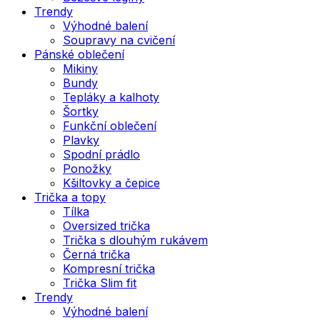
Trendy
Výhodné balení
Soupravy na cvičení
Pánské oblečení
Mikiny
Bundy
Tepláky a kalhoty
Šortky
Funkční oblečení
Plavky
Spodní prádlo
Ponožky
Kšiltovky a čepice
Trička a topy
Tílka
Oversized trička
Trička s dlouhým rukávem
Černá trička
Kompresní trička
Trička Slim fit
Trendy
Výhodné balení