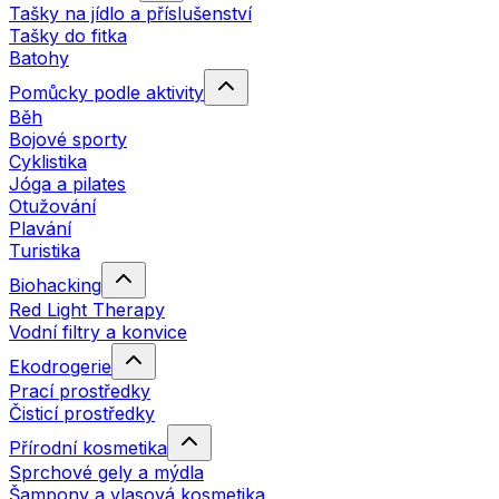
Tašky na jídlo a příslušenství
Tašky do fitka
Batohy
Pomůcky podle aktivity
Běh
Bojové sporty
Cyklistika
Jóga a pilates
Otužování
Plavání
Turistika
Biohacking
Red Light Therapy
Vodní filtry a konvice
Ekodrogerie
Prací prostředky
Čisticí prostředky
Přírodní kosmetika
Sprchové gely a mýdla
Šampony a vlasová kosmetika