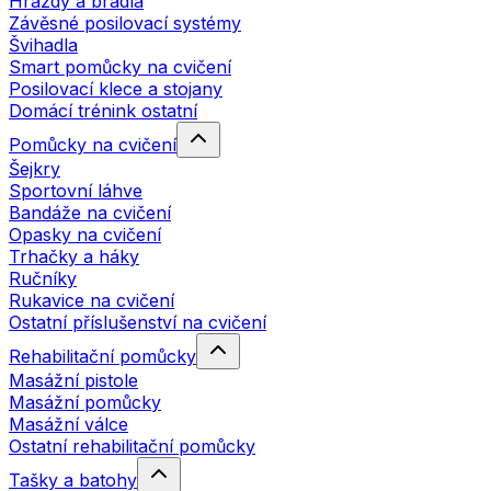
Hrazdy a bradla
Závěsné posilovací systémy
Švihadla
Smart pomůcky na cvičení
Posilovací klece a stojany
Domácí trénink ostatní
Pomůcky na cvičení
Šejkry
Sportovní láhve
Bandáže na cvičení
Opasky na cvičení
Trhačky a háky
Ručníky
Rukavice na cvičení
Ostatní příslušenství na cvičení
Rehabilitační pomůcky
Masážní pistole
Masážní pomůcky
Masážní válce
Ostatní rehabilitační pomůcky
Tašky a batohy