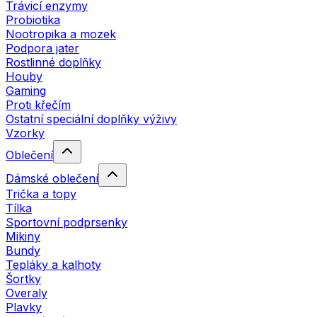
Trávicí enzymy
Probiotika
Nootropika a mozek
Podpora jater
Rostlinné doplňky
Houby
Gaming
Proti křečím
Ostatní speciální doplňky výživy
Vzorky
Oblečení
Dámské oblečení
Trička a topy
Tílka
Sportovní podprsenky
Mikiny
Bundy
Tepláky a kalhoty
Šortky
Overaly
Plavky