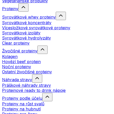
Vegetariánské produkty
Proteiny
Syrovátkové whey proteiny
Syrovátkové koncentráty
Vícesložkové syrovátkové proteiny
Syrovátkové izoláty
Syrovátkové hydrolyzáty
Clear proteiny
Živočišné proteiny
Kolagen
Hovězí beef protein
Noční proteiny
Ostatní živočišné proteiny
Náhrada stravy
Práškové náhrady stravy
Proteinové ready to drink nápoje
Proteiny podle účelu
Proteiny na růst svalů
Proteiny na hubnutí