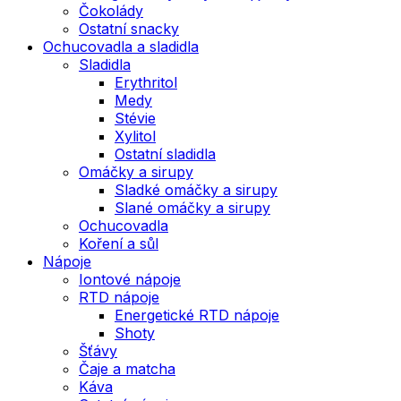
Čokolády
Ostatní snacky
Ochucovadla a sladidla
Sladidla
Erythritol
Medy
Stévie
Xylitol
Ostatní sladidla
Omáčky a sirupy
Sladké omáčky a sirupy
Slané omáčky a sirupy
Ochucovadla
Koření a sůl
Nápoje
Iontové nápoje
RTD nápoje
Energetické RTD nápoje
Shoty
Šťávy
Čaje a matcha
Káva