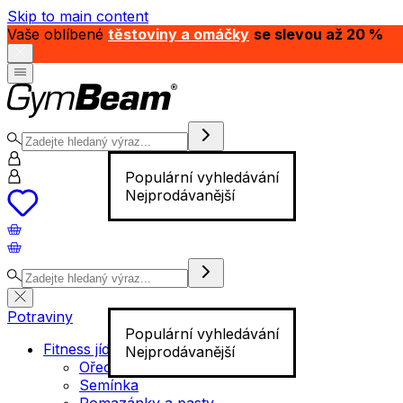
Skip to main content
Vaše oblíbené
těstoviny a omáčky
se slevou až 20 %
Populární vyhledávání
Nejprodávanější
Potraviny
Populární vyhledávání
Fitness jídlo
Nejprodávanější
Ořechy
Semínka
Pomazánky a pasty