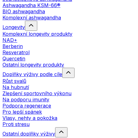
Ashwagandha KSM-66®
BIO ashwagandha
Komplexní ashwagandha
Longevity
Komplexní longevity produkty
NAD+
Berberin
Resveratrol
Quercetin
Ostatní longevity produkty
Doplňky výživy podle cíle
Růst svalů
Na hubnutí
Zlepšení sportovního výkonu
Na podporu imunity
Podpora regenerace
Pro lepší spánek
Vlasy, nehty a pokožka
Proti stresu
Ostatní doplňky výživy