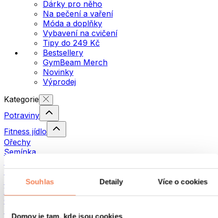
Dárky pro něho
Na pečení a vaření
Móda a doplňky
Vybavení na cvičení
Tipy do 249 Kč
Bestsellery
GymBeam Merch
Novinky
Výprodej
Kategorie
Potraviny
Fitness jídlo
Ořechy
Semínka
Pomazánky a pasty
Ryby
Hotová jídla
Souhlas
Detaily
Více o cookies
Vajíčka
Chléb a pečivo
Maso
Domov je tam, kde jsou cookies