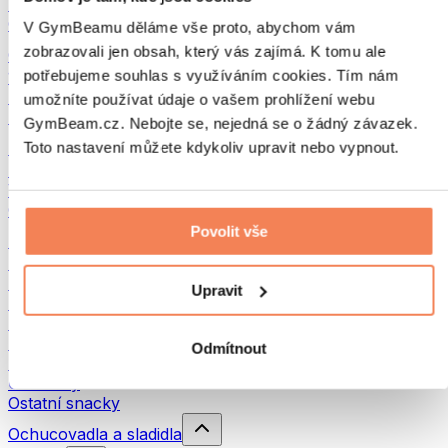
Luštěniny
Ostatní fitness jídlo
V GymBeamu děláme vše proto, abychom vám
zobrazovali jen obsah, který vás zajímá. K tomu ale
Ořechová másla
potřebujeme souhlas s využíváním cookies. Tím nám
100% ořechová másla
Sladká ořechová másla
umožníte používat údaje o vašem prohlížení webu
Proteinová ořechová másla
GymBeam.cz. Nebojte se, nejedná se o žádný závazek.
Superpotraviny
Toto nastavení můžete kdykoliv upravit nebo vypnout.
Zelené superpotraviny
Vláknina
Ostatní superpotraviny
Povolit vše
Snacky
Proteinové tyčinky
Sušené maso
Upravit
Sušené ovoce
Proteinové cookies
Proteinové čipsy a krekry
Odmítnout
Energetické tyčinky & Flapjacky
Čokolády
Ostatní snacky
Ochucovadla a sladidla