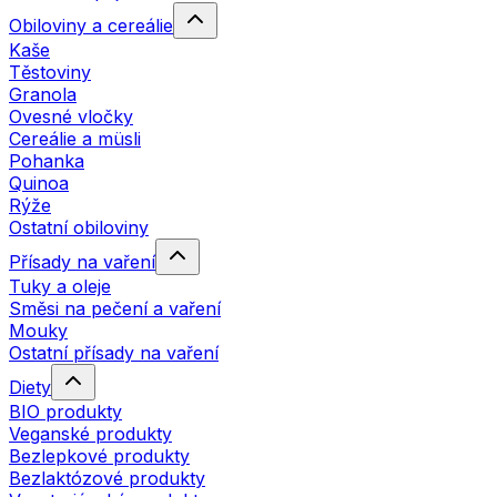
Obiloviny a cereálie
Kaše
Těstoviny
Granola
Ovesné vločky
Cereálie a müsli
Pohanka
Quinoa
Rýže
Ostatní obiloviny
Přísady na vaření
Tuky a oleje
Směsi na pečení a vaření
Mouky
Ostatní přísady na vaření
Diety
BIO produkty
Veganské produkty
Bezlepkové produkty
Bezlaktózové produkty