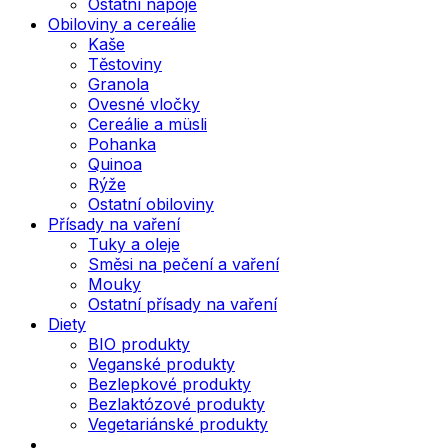
Ostatní nápoje
Obiloviny a cereálie
Kaše
Těstoviny
Granola
Ovesné vločky
Cereálie a müsli
Pohanka
Quinoa
Rýže
Ostatní obiloviny
Přísady na vaření
Tuky a oleje
Směsi na pečení a vaření
Mouky
Ostatní přísady na vaření
Diety
BIO produkty
Veganské produkty
Bezlepkové produkty
Bezlaktózové produkty
Vegetariánské produkty