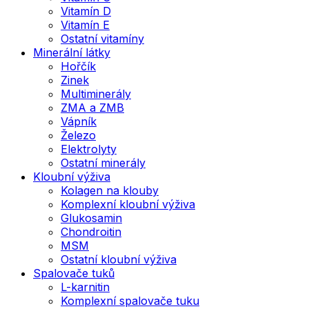
Vitamín D
Vitamín E
Ostatní vitamíny
Minerální látky
Hořčík
Zinek
Multiminerály
ZMA a ZMB
Vápník
Železo
Elektrolyty
Ostatní minerály
Kloubní výživa
Kolagen na klouby
Komplexní kloubní výživa
Glukosamin
Chondroitin
MSM
Ostatní kloubní výživa
Spalovače tuků
L-karnitin
Komplexní spalovače tuku