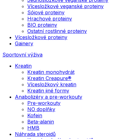
Vícesložkové veganské proteiny
Sójové proteiny
Hrachové proteiny
BIO proteiny
Ostatní rostlinné proteiny
Vícesložkové proteiny
Gainery
Sportovní výživa
Kreatin
Kreatin monohydrát
Kreatin Creapure®
Vícesložkový kreatin
Kreatin jiné formy
Anabolizéry a pre-workouty
Pre-workouty
NO doplňky
Kofein
Beta-alanin
HMB
Náhrada steroidů