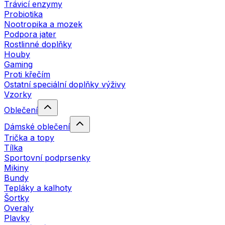
Trávicí enzymy
Probiotika
Nootropika a mozek
Podpora jater
Rostlinné doplňky
Houby
Gaming
Proti křečím
Ostatní speciální doplňky výživy
Vzorky
Oblečení
Dámské oblečení
Trička a topy
Tílka
Sportovní podprsenky
Mikiny
Bundy
Tepláky a kalhoty
Šortky
Overaly
Plavky