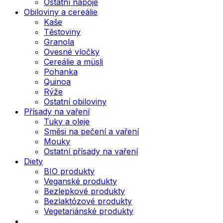
Ostatní nápoje
Obiloviny a cereálie
Kaše
Těstoviny
Granola
Ovesné vločky
Cereálie a müsli
Pohanka
Quinoa
Rýže
Ostatní obiloviny
Přísady na vaření
Tuky a oleje
Směsi na pečení a vaření
Mouky
Ostatní přísady na vaření
Diety
BIO produkty
Veganské produkty
Bezlepkové produkty
Bezlaktózové produkty
Vegetariánské produkty