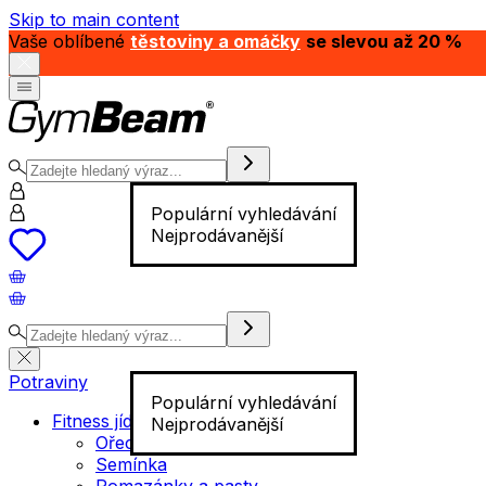
Skip to main content
Vaše oblíbené
těstoviny a omáčky
se slevou až 20 %
Populární vyhledávání
Nejprodávanější
Potraviny
Populární vyhledávání
Fitness jídlo
Nejprodávanější
Ořechy
Semínka
Pomazánky a pasty