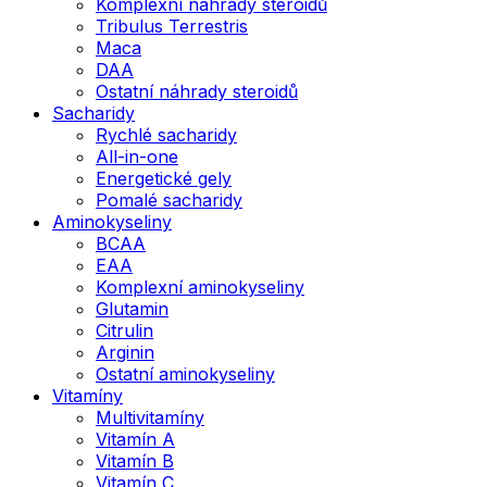
Komplexní náhrady steroidů
Tribulus Terrestris
Maca
DAA
Ostatní náhrady steroidů
Sacharidy
Rychlé sacharidy
All-in-one
Energetické gely
Pomalé sacharidy
Aminokyseliny
BCAA
EAA
Komplexní aminokyseliny
Glutamin
Citrulin
Arginin
Ostatní aminokyseliny
Vitamíny
Multivitamíny
Vitamín A
Vitamín B
Vitamín C