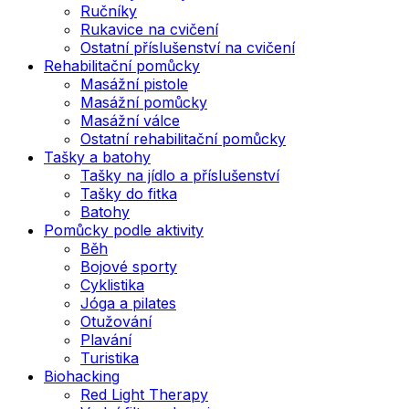
Ručníky
Rukavice na cvičení
Ostatní příslušenství na cvičení
Rehabilitační pomůcky
Masážní pistole
Masážní pomůcky
Masážní válce
Ostatní rehabilitační pomůcky
Tašky a batohy
Tašky na jídlo a příslušenství
Tašky do fitka
Batohy
Pomůcky podle aktivity
Běh
Bojové sporty
Cyklistika
Jóga a pilates
Otužování
Plavání
Turistika
Biohacking
Red Light Therapy