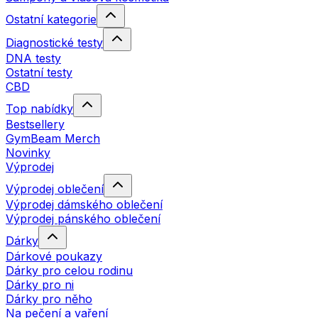
Ostatní kategorie
Diagnostické testy
DNA testy
Ostatní testy
CBD
Top nabídky
Bestsellery
GymBeam Merch
Novinky
Výprodej
Výprodej oblečení
Výprodej dámského oblečení
Výprodej pánského oblečení
Dárky
Dárkové poukazy
Dárky pro celou rodinu
Dárky pro ni
Dárky pro něho
Na pečení a vaření