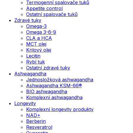
Termogenní spalovače tuků
Appetite control
Ostatní spalovače tuků
Zdravé tuky
Omega-3
Omega 3-6-9
CLA a HCA
MCT olej
Krilový olej
Lecitin
Rybí tuk
Ostatní zdravé tuky
Ashwagandha
Jednosložková ashwagandha
Ashwagandha KSM-66®
BIO ashwagandha
Komplexní ashwagandha
Longevity
Komplexní longevity produkty
NAD+
Berberin
Resveratrol
Quercetin