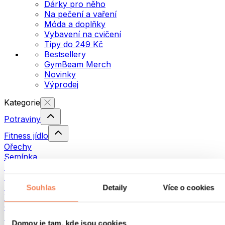
Dárky pro něho
Na pečení a vaření
Móda a doplňky
Vybavení na cvičení
Tipy do 249 Kč
Bestsellery
GymBeam Merch
Novinky
Výprodej
Kategorie
Potraviny
Fitness jídlo
Ořechy
Semínka
Pomazánky a pasty
Ryby
Hotová jídla
Souhlas
Detaily
Více o cookies
Vajíčka
Chléb a pečivo
Maso
Domov je tam, kde jsou cookies