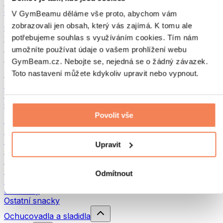
Luštěniny
Ostatní fitness jídlo
V GymBeamu děláme vše proto, abychom vám
zobrazovali jen obsah, který vás zajímá. K tomu ale
Ořechová másla
potřebujeme souhlas s využíváním cookies. Tím nám
100% ořechová másla
Sladká ořechová másla
umožníte používat údaje o vašem prohlížení webu
Proteinová ořechová másla
GymBeam.cz. Nebojte se, nejedná se o žádný závazek.
Superpotraviny
Toto nastavení můžete kdykoliv upravit nebo vypnout.
Zelené superpotraviny
Vláknina
Ostatní superpotraviny
Povolit vše
Snacky
Proteinové tyčinky
Sušené maso
Upravit
Sušené ovoce
Proteinové cookies
Proteinové čipsy a krekry
Odmítnout
Energetické tyčinky & Flapjacky
Čokolády
Ostatní snacky
Ochucovadla a sladidla