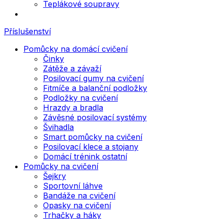
Teplákové soupravy
Příslušenství
Pomůcky na domácí cvičení
Činky
Zátěže a závaží
Posilovací gumy na cvičení
Fitmíče a balanční podložky
Podložky na cvičení
Hrazdy a bradla
Závěsné posilovací systémy
Švihadla
Smart pomůcky na cvičení
Posilovací klece a stojany
Domácí trénink ostatní
Pomůcky na cvičení
Šejkry
Sportovní láhve
Bandáže na cvičení
Opasky na cvičení
Trhačky a háky