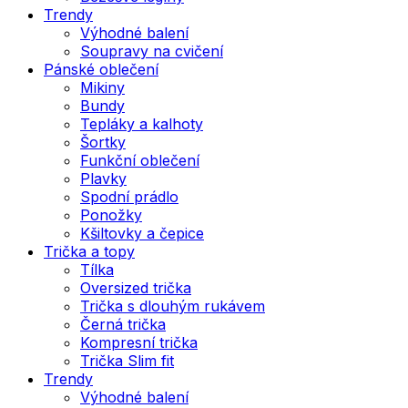
Trendy
Výhodné balení
Soupravy na cvičení
Pánské oblečení
Mikiny
Bundy
Tepláky a kalhoty
Šortky
Funkční oblečení
Plavky
Spodní prádlo
Ponožky
Kšiltovky a čepice
Trička a topy
Tílka
Oversized trička
Trička s dlouhým rukávem
Černá trička
Kompresní trička
Trička Slim fit
Trendy
Výhodné balení