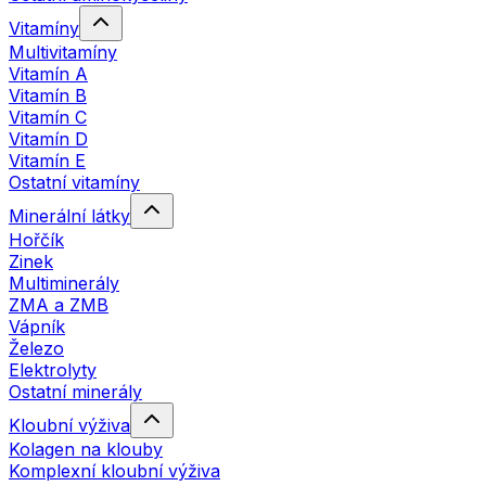
Vitamíny
Multivitamíny
Vitamín A
Vitamín B
Vitamín C
Vitamín D
Vitamín E
Ostatní vitamíny
Minerální látky
Hořčík
Zinek
Multiminerály
ZMA a ZMB
Vápník
Železo
Elektrolyty
Ostatní minerály
Kloubní výživa
Kolagen na klouby
Komplexní kloubní výživa