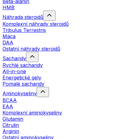
Beta-alanin
HMB
Náhrada steroidů
Komplexní náhrady steroidů
Tribulus Terrestris
Maca
DAA
Ostatní náhrady steroidů
Sacharidy
Rychlé sacharidy
All-in-one
Energetické gely
Pomalé sacharidy
Aminokyseliny
BCAA
EAA
Komplexní aminokyseliny
Glutamin
Citrulin
Arginin
Ostatní aminokyseliny