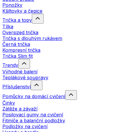
Ponožky
Kšiltovky a čepice
Trička a topy
Tílka
Oversized trička
Trička s dlouhým rukávem
Černá trička
Kompresní trička
Trička Slim fit
Trendy
Výhodné balení
Teplákové soupravy
Příslušenství
Pomůcky na domácí cvičení
Činky
Zátěže a závaží
Posilovací gumy na cvičení
Fitmíče a balanční podložky
Podložky na cvičení