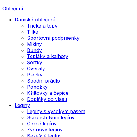
Oblečení
Dámské oblečení
Trička a topy
Tílka
Sportovní podprsenky
Mikiny
Bundy
Tepláky a kalhoty
Šortky
Overaly
Plavky
Spodní prádlo
Ponožky
Kšiltovky a čepice
Doplňky do vlasů
Legíny
Legíny s vysokým pasem
Scrunch Bum legíny
Černé legíny
Zvonové legíny
Bezešvé legíny