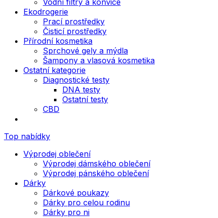
Vodní filtry a konvice
Ekodrogerie
Prací prostředky
Čisticí prostředky
Přírodní kosmetika
Sprchové gely a mýdla
Šampony a vlasová kosmetika
Ostatní kategorie
Diagnostické testy
DNA testy
Ostatní testy
CBD
Top nabídky
Výprodej oblečení
Výprodej dámského oblečení
Výprodej pánského oblečení
Dárky
Dárkové poukazy
Dárky pro celou rodinu
Dárky pro ni