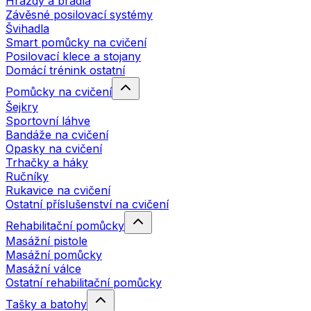
Hrazdy a bradla
Závěsné posilovací systémy
Švihadla
Smart pomůcky na cvičení
Posilovací klece a stojany
Domácí trénink ostatní
Pomůcky na cvičení
Šejkry
Sportovní láhve
Bandáže na cvičení
Opasky na cvičení
Trhačky a háky
Ručníky
Rukavice na cvičení
Ostatní příslušenství na cvičení
Rehabilitační pomůcky
Masážní pistole
Masážní pomůcky
Masážní válce
Ostatní rehabilitační pomůcky
Tašky a batohy