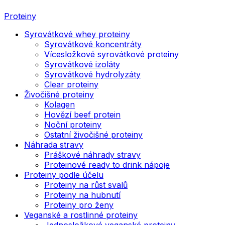
Proteiny
Syrovátkové whey proteiny
Syrovátkové koncentráty
Vícesložkové syrovátkové proteiny
Syrovátkové izoláty
Syrovátkové hydrolyzáty
Clear proteiny
Živočišné proteiny
Kolagen
Hovězí beef protein
Noční proteiny
Ostatní živočišné proteiny
Náhrada stravy
Práškové náhrady stravy
Proteinové ready to drink nápoje
Proteiny podle účelu
Proteiny na růst svalů
Proteiny na hubnutí
Proteiny pro ženy
Veganské a rostlinné proteiny
Jednosložkové veganské proteiny