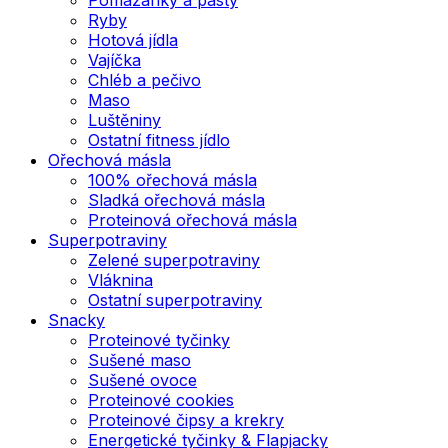
Ryby
Hotová jídla
Vajíčka
Chléb a pečivo
Maso
Luštěniny
Ostatní fitness jídlo
Ořechová másla
100% ořechová másla
Sladká ořechová másla
Proteinová ořechová másla
Superpotraviny
Zelené superpotraviny
Vláknina
Ostatní superpotraviny
Snacky
Proteinové tyčinky
Sušené maso
Sušené ovoce
Proteinové cookies
Proteinové čipsy a krekry
Energetické tyčinky & Flapjacky