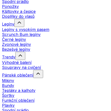
Spodní prádlo
Ponožky
Kšiltovky a čepice
Doplňky do vlasů
Legíny
Legíny s vysokým pasem
Scrunch Bum legíny
Černé legíny
Zvonové legíny
Bezešvé legíny
Trendy
Výhodné balení
Soupravy na cvičení
Pánské oblečení
Mikiny
Bundy
Tepláky a kalhoty
Šortky
Funkční oblečení
Plavky
Spodní prádlo