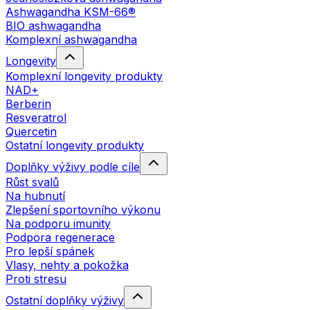
Ashwagandha KSM-66®
BIO ashwagandha
Komplexní ashwagandha
Longevity
Komplexní longevity produkty
NAD+
Berberin
Resveratrol
Quercetin
Ostatní longevity produkty
Doplňky výživy podle cíle
Růst svalů
Na hubnutí
Zlepšení sportovního výkonu
Na podporu imunity
Podpora regenerace
Pro lepší spánek
Vlasy, nehty a pokožka
Proti stresu
Ostatní doplňky výživy