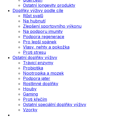
Ostatní longevity produkty
Doplňky výživy podle cíle
Růst svalů
Na hubnutí
Zlepšení sportovního výkonu
Na podporu imunity
Podpora regenerace
Pro lepší spánek
Vlasy, nehty a pokožka
Proti stresu
Ostatní doplňky výživy
Trávicí enzymy
Probiotika
Nootropika a mozek
Podpora jater
Rostlinné doplňky
Houby
Gaming
Proti křečím
Ostatní speciální doplňky výživy
Vzorky