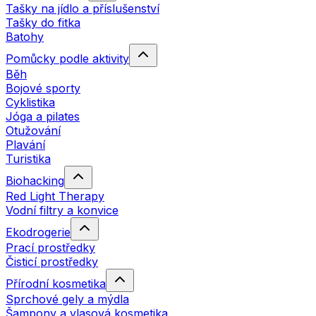
Tašky na jídlo a příslušenství
Tašky do fitka
Batohy
Pomůcky podle aktivity
Běh
Bojové sporty
Cyklistika
Jóga a pilates
Otužování
Plavání
Turistika
Biohacking
Red Light Therapy
Vodní filtry a konvice
Ekodrogerie
Prací prostředky
Čisticí prostředky
Přírodní kosmetika
Sprchové gely a mýdla
Šampony a vlasová kosmetika