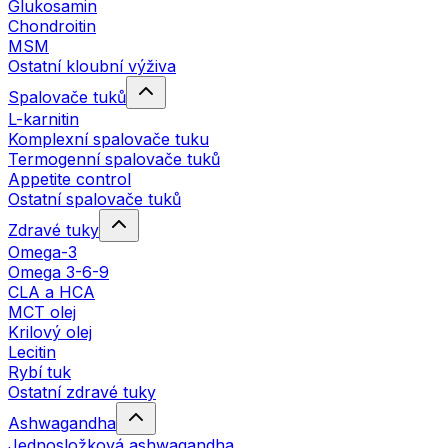
Glukosamin
Chondroitin
MSM
Ostatní kloubní výživa
Spalovače tuků
L-karnitin
Komplexní spalovače tuku
Termogenní spalovače tuků
Appetite control
Ostatní spalovače tuků
Zdravé tuky
Omega-3
Omega 3-6-9
CLA a HCA
MCT olej
Krilový olej
Lecitin
Rybí tuk
Ostatní zdravé tuky
Ashwagandha
Jednosložková ashwagandha