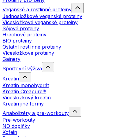
Proteiny pro ženy
Veganské a rostlinné proteiny
Jednosložkové veganské proteiny
Vícesložkové veganské proteiny
Sójové proteiny
Hrachové proteiny
BIO proteiny
Ostatní rostlinné proteiny
Vícesložkové proteiny
Gainery
Sportovní výživa
Kreatin
Kreatin monohydrát
Kreatin Creapure®
Vícesložkový kreatin
Kreatin jiné formy
Anabolizéry a pre-workouty
Pre-workouty
NO doplňky
Kofein