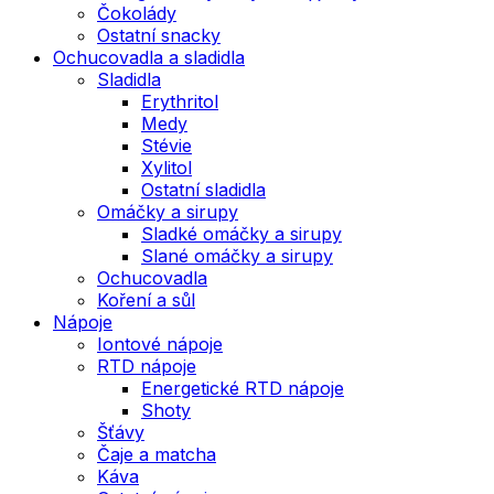
Čokolády
Ostatní snacky
Ochucovadla a sladidla
Sladidla
Erythritol
Medy
Stévie
Xylitol
Ostatní sladidla
Omáčky a sirupy
Sladké omáčky a sirupy
Slané omáčky a sirupy
Ochucovadla
Koření a sůl
Nápoje
Iontové nápoje
RTD nápoje
Energetické RTD nápoje
Shoty
Šťávy
Čaje a matcha
Káva