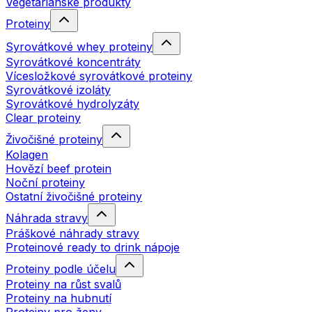
Vegetariánské produkty
Proteiny
Syrovátkové whey proteiny
Syrovátkové koncentráty
Vícesložkové syrovátkové proteiny
Syrovátkové izoláty
Syrovátkové hydrolyzáty
Clear proteiny
Živočišné proteiny
Kolagen
Hovězí beef protein
Noční proteiny
Ostatní živočišné proteiny
Náhrada stravy
Práškové náhrady stravy
Proteinové ready to drink nápoje
Proteiny podle účelu
Proteiny na růst svalů
Proteiny na hubnutí