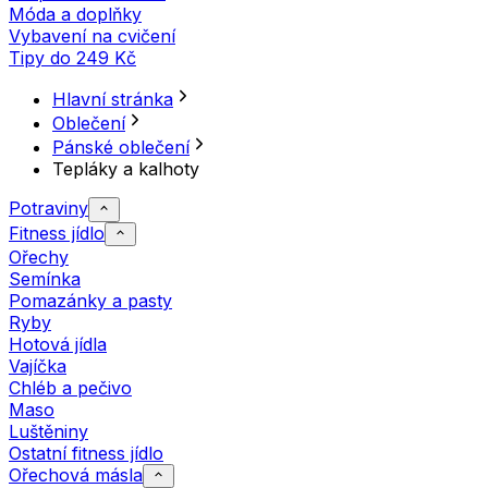
Móda a doplňky
Vybavení na cvičení
Tipy do 249 Kč
Hlavní stránka
Oblečení
Pánské oblečení
Tepláky a kalhoty
Potraviny
Fitness jídlo
Ořechy
Semínka
Pomazánky a pasty
Ryby
Hotová jídla
Vajíčka
Chléb a pečivo
Maso
Luštěniny
Ostatní fitness jídlo
Ořechová másla