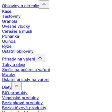
Obiloviny a cereálie
Kaše
Těstoviny
Granola
Ovesné vločky
Cereálie a müsli
Pohanka
Quinoa
Rýže
Ostatní obiloviny
Přísady na vaření
Tuky a oleje
Směsi na pečení a vaření
Mouky
Ostatní přísady na vaření
Diety
BIO produkty
Veganské produkty
Bezlepkové produkty
Bezlaktózové produkty