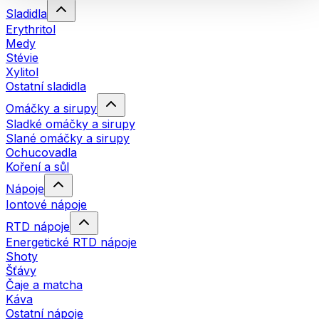
Sladidla
Erythritol
Medy
Stévie
Xylitol
Ostatní sladidla
Omáčky a sirupy
Sladké omáčky a sirupy
Slané omáčky a sirupy
Ochucovadla
Koření a sůl
Nápoje
Iontové nápoje
RTD nápoje
Energetické RTD nápoje
Shoty
Šťávy
Čaje a matcha
Káva
Ostatní nápoje