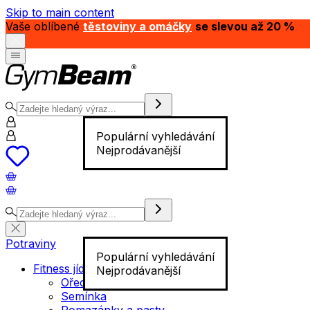
Skip to main content
Vaše oblíbené
těstoviny a omáčky
se slevou až 20 %
Populární vyhledávání
Nejprodávanější
Potraviny
Populární vyhledávání
Fitness jídlo
Nejprodávanější
Ořechy
Semínka
Pomazánky a pasty