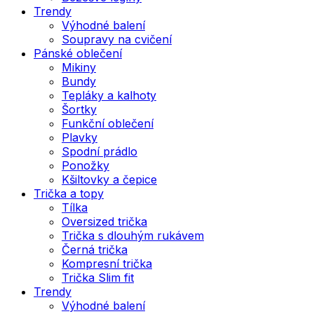
Trendy
Výhodné balení
Soupravy na cvičení
Pánské oblečení
Mikiny
Bundy
Tepláky a kalhoty
Šortky
Funkční oblečení
Plavky
Spodní prádlo
Ponožky
Kšiltovky a čepice
Trička a topy
Tílka
Oversized trička
Trička s dlouhým rukávem
Černá trička
Kompresní trička
Trička Slim fit
Trendy
Výhodné balení