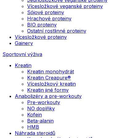
Vícesložkové veganské proteiny
Sójové proteiny
Hrachové proteiny
BIO proteiny
Ostatní rostlinné proteiny
Vícesložkové proteiny
Gainery
Sportovní výživa
Kreatin
Kreatin monohydrát
Kreatin Creapure®
Vícesložkový kreatin
Kreatin jiné formy
Anabolizéry a pre-workouty
Pre-workouty
NO doplňky
Kofein
Beta-alanin
HMB
Náhrada steroidů