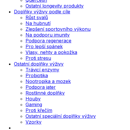
Ostatní longevity produkty
Doplňky výživy podle cíle
Růst svalů
Na hubnutí
Zlepšení sportovního výkonu
Na podporu imunity
Podpora regenerace
Pro lepší spánek
Vlasy, nehty a pokožka
Proti stresu
Ostatní doplňky výživy
Trávicí enzymy
Probiotika
Nootropika a mozek
Podpora jater
Rostlinné doplňky
Houby
Gaming
Proti křečím
Ostatní speciální doplňky výživy
Vzorky