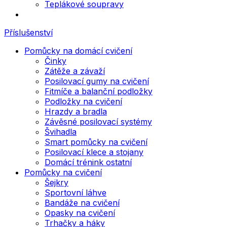
Teplákové soupravy
Příslušenství
Pomůcky na domácí cvičení
Činky
Zátěže a závaží
Posilovací gumy na cvičení
Fitmíče a balanční podložky
Podložky na cvičení
Hrazdy a bradla
Závěsné posilovací systémy
Švihadla
Smart pomůcky na cvičení
Posilovací klece a stojany
Domácí trénink ostatní
Pomůcky na cvičení
Šejkry
Sportovní láhve
Bandáže na cvičení
Opasky na cvičení
Trhačky a háky