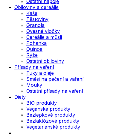
Ostatní nápoje
Obiloviny a cereálie
Kaše
Těstoviny
Granola
Ovesné vločky
Cereálie a müsli
Pohanka
Quinoa
Rýže
Ostatní obiloviny
Přísady na vaření
Tuky a oleje
Směsi na pečení a vaření
Mouky
Ostatní přísady na vaření
Diety
BIO produkty
Veganské produkty
Bezlepkové produkty
Bezlaktózové produkty
Vegetariánské produkty