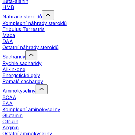
Beta-alanin
HMB
Náhrada steroidů
Komplexní náhrady steroidů
Tribulus Terrestris
Maca
DAA
Ostatní náhrady steroidů
Sacharidy
Rychlé sacharidy
All-in-one
Energetické gely
Pomalé sacharidy
Aminokyseliny
BCAA
EAA
Komplexní aminokyseliny
Glutamin
Citrulin
Arginin
Ostatní aminokyseliny