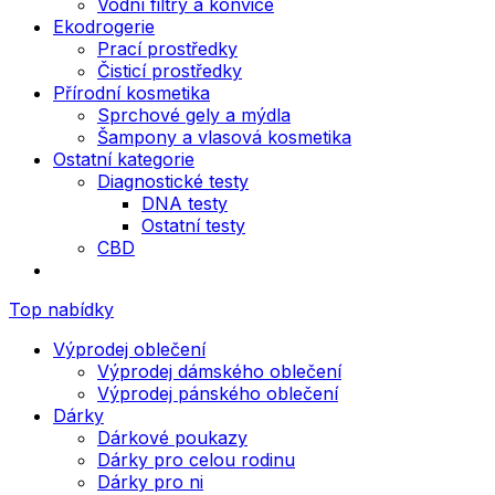
Vodní filtry a konvice
Ekodrogerie
Prací prostředky
Čisticí prostředky
Přírodní kosmetika
Sprchové gely a mýdla
Šampony a vlasová kosmetika
Ostatní kategorie
Diagnostické testy
DNA testy
Ostatní testy
CBD
Top nabídky
Výprodej oblečení
Výprodej dámského oblečení
Výprodej pánského oblečení
Dárky
Dárkové poukazy
Dárky pro celou rodinu
Dárky pro ni