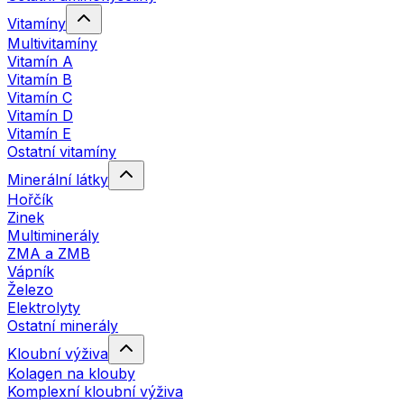
Vitamíny
Multivitamíny
Vitamín A
Vitamín B
Vitamín C
Vitamín D
Vitamín E
Ostatní vitamíny
Minerální látky
Hořčík
Zinek
Multiminerály
ZMA a ZMB
Vápník
Železo
Elektrolyty
Ostatní minerály
Kloubní výživa
Kolagen na klouby
Komplexní kloubní výživa