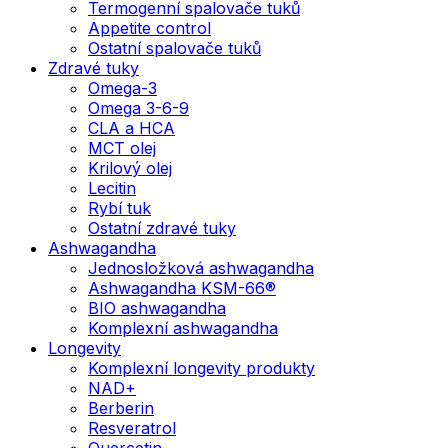
Termogenní spalovače tuků
Appetite control
Ostatní spalovače tuků
Zdravé tuky
Omega-3
Omega 3-6-9
CLA a HCA
MCT olej
Krilový olej
Lecitin
Rybí tuk
Ostatní zdravé tuky
Ashwagandha
Jednosložková ashwagandha
Ashwagandha KSM-66®
BIO ashwagandha
Komplexní ashwagandha
Longevity
Komplexní longevity produkty
NAD+
Berberin
Resveratrol
Quercetin