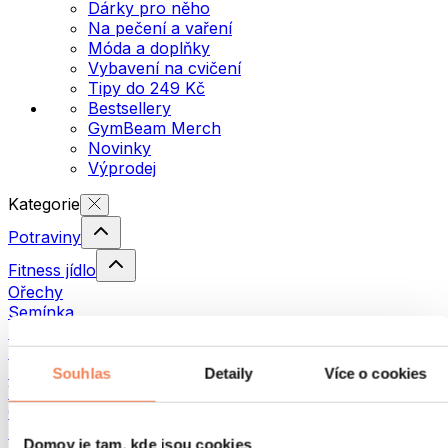
Dárky pro něho
Na pečení a vaření
Móda a doplňky
Vybavení na cvičení
Tipy do 249 Kč
Bestsellery
GymBeam Merch
Novinky
Výprodej
Kategorie
Potraviny
Fitness jídlo
Ořechy
Semínka
Pomazánky a pasty
Ryby
Hotová jídla
Souhlas
Detaily
Více o cookies
Vajíčka
Chléb a pečivo
Maso
Domov je tam, kde jsou cookies