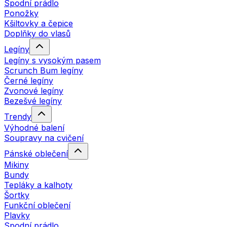
Spodní prádlo
Ponožky
Kšiltovky a čepice
Doplňky do vlasů
Legíny
Legíny s vysokým pasem
Scrunch Bum legíny
Černé legíny
Zvonové legíny
Bezešvé legíny
Trendy
Výhodné balení
Soupravy na cvičení
Pánské oblečení
Mikiny
Bundy
Tepláky a kalhoty
Šortky
Funkční oblečení
Plavky
Spodní prádlo