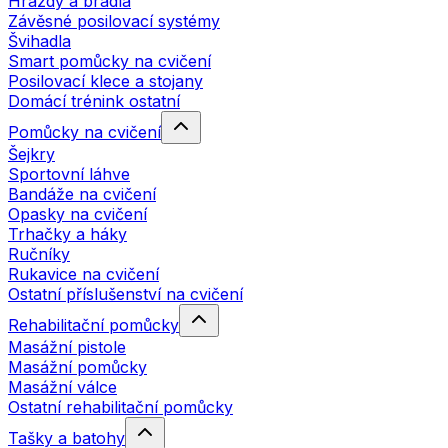
Hrazdy a bradla
Závěsné posilovací systémy
Švihadla
Smart pomůcky na cvičení
Posilovací klece a stojany
Domácí trénink ostatní
Pomůcky na cvičení
Šejkry
Sportovní láhve
Bandáže na cvičení
Opasky na cvičení
Trhačky a háky
Ručníky
Rukavice na cvičení
Ostatní příslušenství na cvičení
Rehabilitační pomůcky
Masážní pistole
Masážní pomůcky
Masážní válce
Ostatní rehabilitační pomůcky
Tašky a batohy