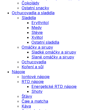
Čokolády
Ostatní snacky
Ochucovadla a sladidla
Sladidla
Erythritol
Medy
Stévie
Xylitol
Ostatní sladidla
Omáčky a sirupy
Sladké omáčky a sirupy
Slané omáčky a sirupy
Ochucovadla
Koření a sůl
Nápoje
Iontové nápoje
RTD nápoje
Energetické RTD nápoje
Shoty
Šťávy
Čaje a matcha
Káva