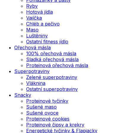
Ryby
Hotová jídla
Vajíčka
Chléb a pečivo
Maso
Luštěniny
Ostatní fitness jídlo
Ořechová másla
100% ořechová másla
Sladká ořechová másla
Proteinová ořechová másla
Superpotraviny
Zelené superpotraviny
Vláknina
Ostatní superpotraviny
Snacky
Proteinové tyčinky
Sušené maso
Sušené ovoce
Proteinové cookies
Proteinové čipsy a krekry
Energetické tyčinky & Flapjacky