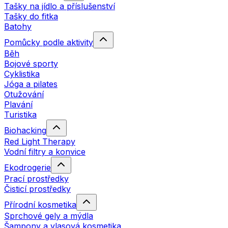
Tašky na jídlo a příslušenství
Tašky do fitka
Batohy
Pomůcky podle aktivity
Běh
Bojové sporty
Cyklistika
Jóga a pilates
Otužování
Plavání
Turistika
Biohacking
Red Light Therapy
Vodní filtry a konvice
Ekodrogerie
Prací prostředky
Čisticí prostředky
Přírodní kosmetika
Sprchové gely a mýdla
Šampony a vlasová kosmetika