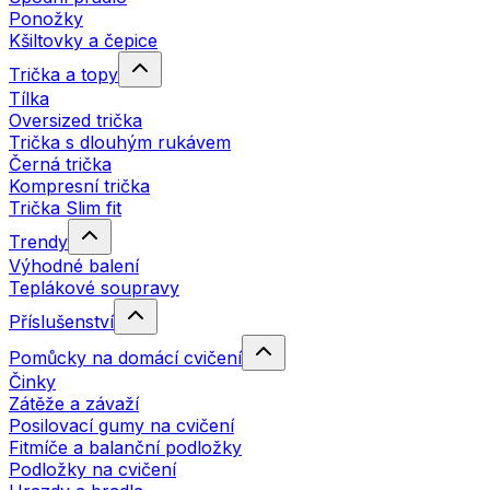
Ponožky
Kšiltovky a čepice
Trička a topy
Tílka
Oversized trička
Trička s dlouhým rukávem
Černá trička
Kompresní trička
Trička Slim fit
Trendy
Výhodné balení
Teplákové soupravy
Příslušenství
Pomůcky na domácí cvičení
Činky
Zátěže a závaží
Posilovací gumy na cvičení
Fitmíče a balanční podložky
Podložky na cvičení