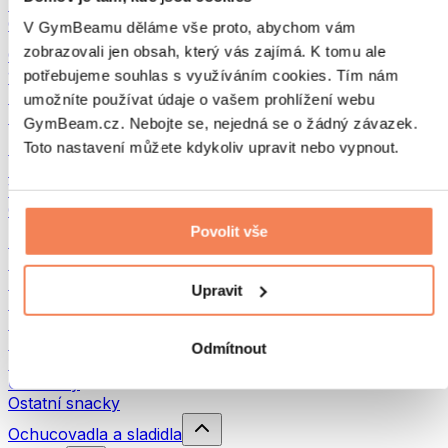
Luštěniny
Ostatní fitness jídlo
V GymBeamu děláme vše proto, abychom vám
zobrazovali jen obsah, který vás zajímá. K tomu ale
Ořechová másla
potřebujeme souhlas s využíváním cookies. Tím nám
100% ořechová másla
Sladká ořechová másla
umožníte používat údaje o vašem prohlížení webu
Proteinová ořechová másla
GymBeam.cz. Nebojte se, nejedná se o žádný závazek.
Superpotraviny
Toto nastavení můžete kdykoliv upravit nebo vypnout.
Zelené superpotraviny
Vláknina
Ostatní superpotraviny
Povolit vše
Snacky
Proteinové tyčinky
Sušené maso
Upravit
Sušené ovoce
Proteinové cookies
Proteinové čipsy a krekry
Odmítnout
Energetické tyčinky & Flapjacky
Čokolády
Ostatní snacky
Ochucovadla a sladidla