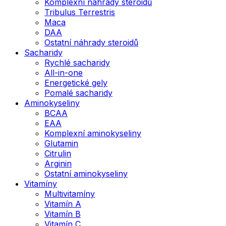
Komplexní náhrady steroidů
Tribulus Terrestris
Maca
DAA
Ostatní náhrady steroidů
Sacharidy
Rychlé sacharidy
All-in-one
Energetické gely
Pomalé sacharidy
Aminokyseliny
BCAA
EAA
Komplexní aminokyseliny
Glutamin
Citrulin
Arginin
Ostatní aminokyseliny
Vitamíny
Multivitamíny
Vitamín A
Vitamín B
Vitamín C