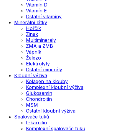
Vitamín D
Vitamín E
Ostatní vitamíny
Minerální látky
Hořčík
Zinek
Multiminerály
ZMA a ZMB
Vápník
Železo
Elektrolyty
Ostatní minerály
Kloubní výživa
Kolagen na klouby
Komplexní kloubní výživa
Glukosamin
Chondroitin
MSM
Ostatní kloubní výživa
Spalovače tuků
L-karnitin
Komplexní spalovače tuku