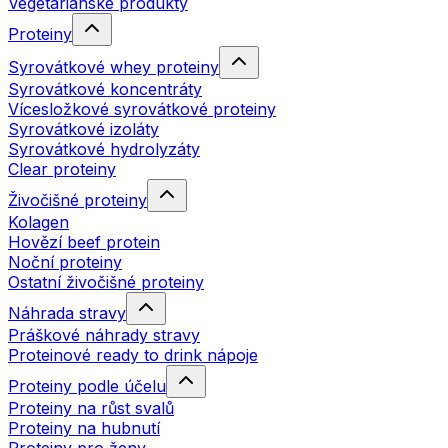
Vegetariánské produkty
Proteiny
Syrovátkové whey proteiny
Syrovátkové koncentráty
Vícesložkové syrovátkové proteiny
Syrovátkové izoláty
Syrovátkové hydrolyzáty
Clear proteiny
Živočišné proteiny
Kolagen
Hovězí beef protein
Noční proteiny
Ostatní živočišné proteiny
Náhrada stravy
Práškové náhrady stravy
Proteinové ready to drink nápoje
Proteiny podle účelu
Proteiny na růst svalů
Proteiny na hubnutí