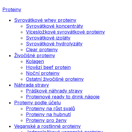
Proteiny
Syrovátkové whey proteiny
Syrovátkové koncentráty
Vícesložkové syrovátkové proteiny
Syrovátkové izoláty
Syrovátkové hydrolyzáty
Clear proteiny
Živočišné proteiny
Kolagen
Hovězí beef protein
Noční proteiny
Ostatní živočišné proteiny
Náhrada stravy
Práškové náhrady stravy
Proteinové ready to drink nápoje
Proteiny podle účelu
Proteiny na růst svalů
Proteiny na hubnutí
Proteiny pro ženy
Veganské a rostlinné proteiny
Jednosložkové veganské proteiny