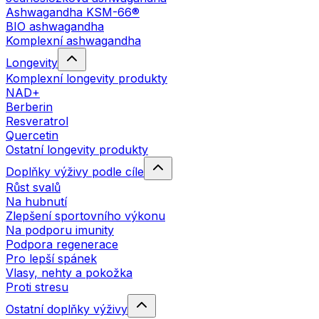
Ashwagandha KSM-66®
BIO ashwagandha
Komplexní ashwagandha
Longevity
Komplexní longevity produkty
NAD+
Berberin
Resveratrol
Quercetin
Ostatní longevity produkty
Doplňky výživy podle cíle
Růst svalů
Na hubnutí
Zlepšení sportovního výkonu
Na podporu imunity
Podpora regenerace
Pro lepší spánek
Vlasy, nehty a pokožka
Proti stresu
Ostatní doplňky výživy