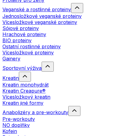
Proteiny pro ženy
Veganské a rostlinné proteiny
Jednosložkové veganské proteiny
Vícesložkové veganské proteiny
Sójové proteiny
Hrachové proteiny
BIO proteiny
Ostatní rostlinné proteiny
Vícesložkové proteiny
Gainery
Sportovní výživa
Kreatin
Kreatin monohydrát
Kreatin Creapure®
Vícesložkový kreatin
Kreatin jiné formy
Anabolizéry a pre-workouty
Pre-workouty
NO doplňky
Kofein