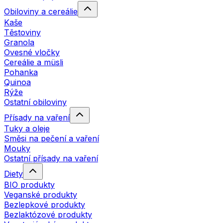
Obiloviny a cereálie
Kaše
Těstoviny
Granola
Ovesné vločky
Cereálie a müsli
Pohanka
Quinoa
Rýže
Ostatní obiloviny
Přísady na vaření
Tuky a oleje
Směsi na pečení a vaření
Mouky
Ostatní přísady na vaření
Diety
BIO produkty
Veganské produkty
Bezlepkové produkty
Bezlaktózové produkty