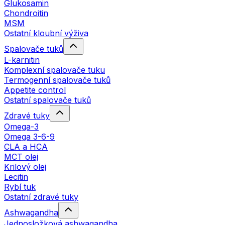
Glukosamin
Chondroitin
MSM
Ostatní kloubní výživa
Spalovače tuků
L-karnitin
Komplexní spalovače tuku
Termogenní spalovače tuků
Appetite control
Ostatní spalovače tuků
Zdravé tuky
Omega-3
Omega 3-6-9
CLA a HCA
MCT olej
Krilový olej
Lecitin
Rybí tuk
Ostatní zdravé tuky
Ashwagandha
Jednosložková ashwagandha