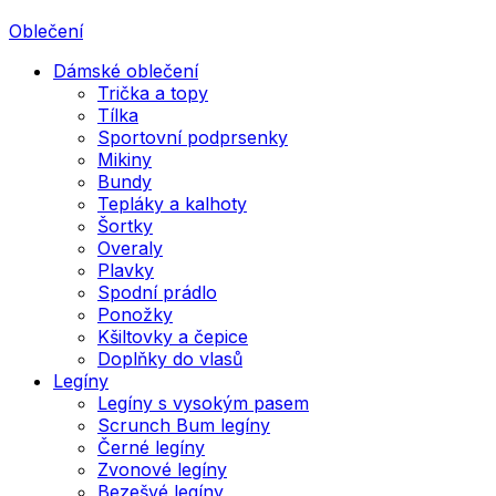
Oblečení
Dámské oblečení
Trička a topy
Tílka
Sportovní podprsenky
Mikiny
Bundy
Tepláky a kalhoty
Šortky
Overaly
Plavky
Spodní prádlo
Ponožky
Kšiltovky a čepice
Doplňky do vlasů
Legíny
Legíny s vysokým pasem
Scrunch Bum legíny
Černé legíny
Zvonové legíny
Bezešvé legíny