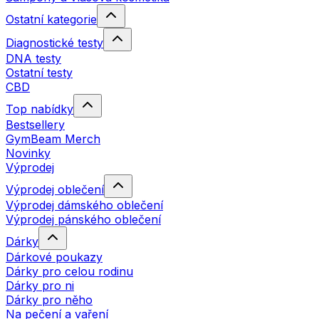
Ostatní kategorie
Diagnostické testy
DNA testy
Ostatní testy
CBD
Top nabídky
Bestsellery
GymBeam Merch
Novinky
Výprodej
Výprodej oblečení
Výprodej dámského oblečení
Výprodej pánského oblečení
Dárky
Dárkové poukazy
Dárky pro celou rodinu
Dárky pro ni
Dárky pro něho
Na pečení a vaření