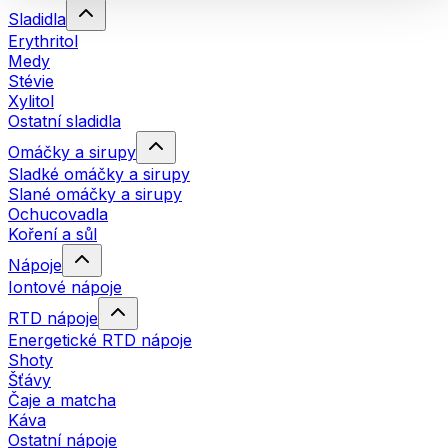
Sladidla
Erythritol
Medy
Stévie
Xylitol
Ostatní sladidla
Omáčky a sirupy
Sladké omáčky a sirupy
Slané omáčky a sirupy
Ochucovadla
Koření a sůl
Nápoje
Iontové nápoje
RTD nápoje
Energetické RTD nápoje
Shoty
Šťávy
Čaje a matcha
Káva
Ostatní nápoje