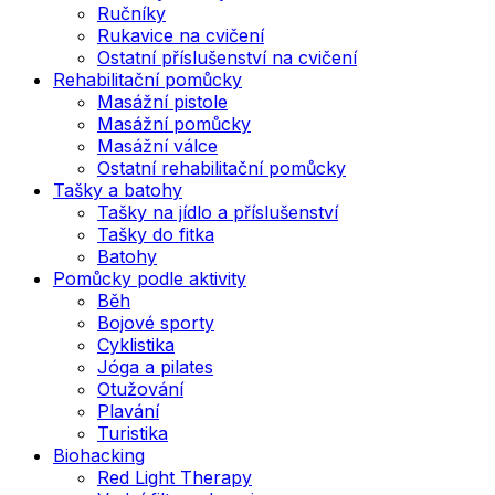
Ručníky
Rukavice na cvičení
Ostatní příslušenství na cvičení
Rehabilitační pomůcky
Masážní pistole
Masážní pomůcky
Masážní válce
Ostatní rehabilitační pomůcky
Tašky a batohy
Tašky na jídlo a příslušenství
Tašky do fitka
Batohy
Pomůcky podle aktivity
Běh
Bojové sporty
Cyklistika
Jóga a pilates
Otužování
Plavání
Turistika
Biohacking
Red Light Therapy