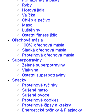
Ryby
Hotová jídla
Vajíčka
Chléb a pečivo
Maso
Luštěniny
Ostatní fitness jídlo
Ořechová másla
100% ořechová másla
Sladká ořechová másla
Proteinová ořechová másla
Superpotraviny
Zelené superpotraviny
Vláknina
Ostatní superpotraviny
Snacky
Proteinové tyčinky
Sušené maso
Sušené ovoce
Proteinové cookies
Proteinové čipsy a krekry
Energetické tyčinky & Flapjacky