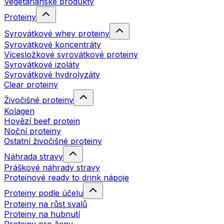
Vegetariánské produkty
Proteiny
Syrovátkové whey proteiny
Syrovátkové koncentráty
Vícesložkové syrovátkové proteiny
Syrovátkové izoláty
Syrovátkové hydrolyzáty
Clear proteiny
Živočišné proteiny
Kolagen
Hovězí beef protein
Noční proteiny
Ostatní živočišné proteiny
Náhrada stravy
Práškové náhrady stravy
Proteinové ready to drink nápoje
Proteiny podle účelu
Proteiny na růst svalů
Proteiny na hubnutí