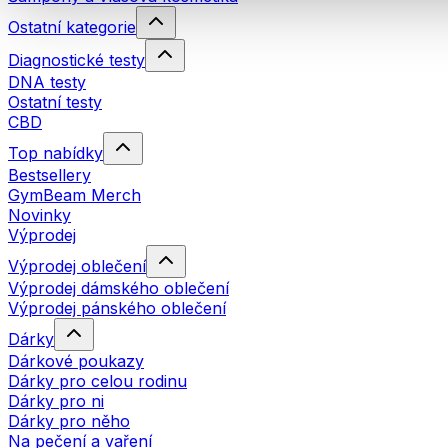
Ostatní kategorie
Diagnostické testy
DNA testy
Ostatní testy
CBD
Top nabídky
Bestsellery
GymBeam Merch
Novinky
Výprodej
Výprodej oblečení
Výprodej dámského oblečení
Výprodej pánského oblečení
Dárky
Dárkové poukazy
Dárky pro celou rodinu
Dárky pro ni
Dárky pro něho
Na pečení a vaření