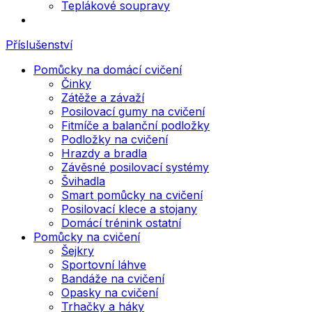
Teplákové soupravy
Příslušenství
Pomůcky na domácí cvičení
Činky
Zátěže a závaží
Posilovací gumy na cvičení
Fitmíče a balanční podložky
Podložky na cvičení
Hrazdy a bradla
Závěsné posilovací systémy
Švihadla
Smart pomůcky na cvičení
Posilovací klece a stojany
Domácí trénink ostatní
Pomůcky na cvičení
Šejkry
Sportovní láhve
Bandáže na cvičení
Opasky na cvičení
Trhačky a háky