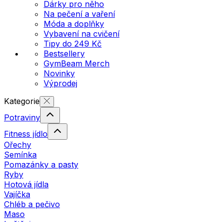
Dárky pro něho
Na pečení a vaření
Móda a doplňky
Vybavení na cvičení
Tipy do 249 Kč
Bestsellery
GymBeam Merch
Novinky
Výprodej
Kategorie
Potraviny
Fitness jídlo
Ořechy
Semínka
Pomazánky a pasty
Ryby
Hotová jídla
Vajíčka
Chléb a pečivo
Maso