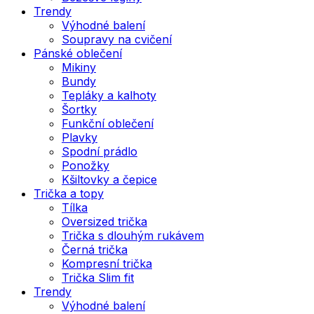
Trendy
Výhodné balení
Soupravy na cvičení
Pánské oblečení
Mikiny
Bundy
Tepláky a kalhoty
Šortky
Funkční oblečení
Plavky
Spodní prádlo
Ponožky
Kšiltovky a čepice
Trička a topy
Tílka
Oversized trička
Trička s dlouhým rukávem
Černá trička
Kompresní trička
Trička Slim fit
Trendy
Výhodné balení