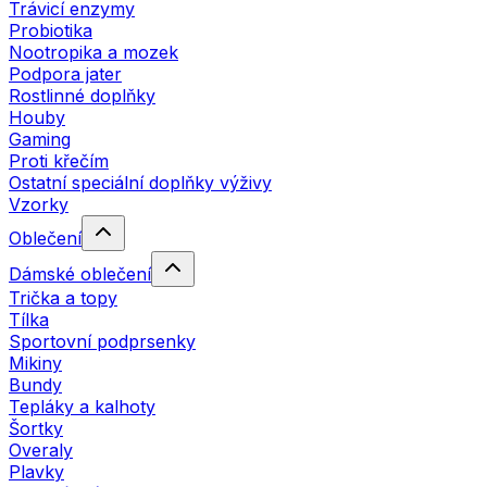
Trávicí enzymy
Probiotika
Nootropika a mozek
Podpora jater
Rostlinné doplňky
Houby
Gaming
Proti křečím
Ostatní speciální doplňky výživy
Vzorky
Oblečení
Dámské oblečení
Trička a topy
Tílka
Sportovní podprsenky
Mikiny
Bundy
Tepláky a kalhoty
Šortky
Overaly
Plavky