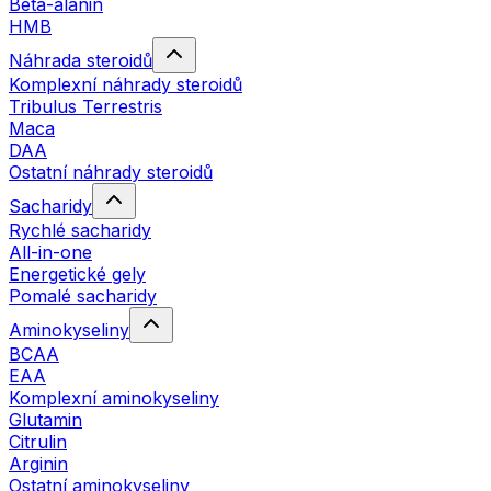
Beta-alanin
HMB
Náhrada steroidů
Komplexní náhrady steroidů
Tribulus Terrestris
Maca
DAA
Ostatní náhrady steroidů
Sacharidy
Rychlé sacharidy
All-in-one
Energetické gely
Pomalé sacharidy
Aminokyseliny
BCAA
EAA
Komplexní aminokyseliny
Glutamin
Citrulin
Arginin
Ostatní aminokyseliny