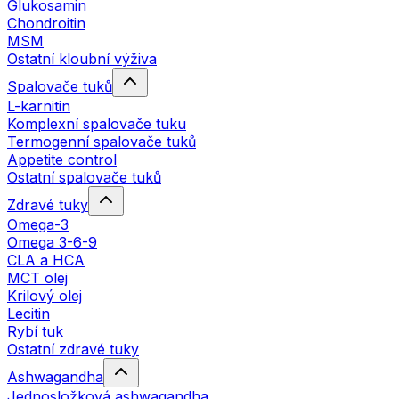
Glukosamin
Chondroitin
MSM
Ostatní kloubní výživa
Spalovače tuků
L-karnitin
Komplexní spalovače tuku
Termogenní spalovače tuků
Appetite control
Ostatní spalovače tuků
Zdravé tuky
Omega-3
Omega 3-6-9
CLA a HCA
MCT olej
Krilový olej
Lecitin
Rybí tuk
Ostatní zdravé tuky
Ashwagandha
Jednosložková ashwagandha