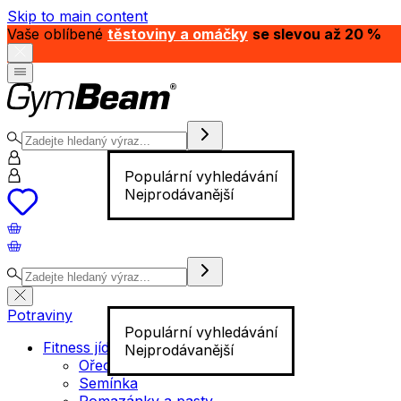
Skip to main content
Vaše oblíbené
těstoviny a omáčky
se slevou až 20 %
Populární vyhledávání
Nejprodávanější
Potraviny
Populární vyhledávání
Fitness jídlo
Nejprodávanější
Ořechy
Semínka
Pomazánky a pasty