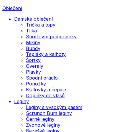
Oblečení
Dámské oblečení
Trička a topy
Tílka
Sportovní podprsenky
Mikiny
Bundy
Tepláky a kalhoty
Šortky
Overaly
Plavky
Spodní prádlo
Ponožky
Kšiltovky a čepice
Doplňky do vlasů
Legíny
Legíny s vysokým pasem
Scrunch Bum legíny
Černé legíny
Zvonové legíny
Bezešvé legíny