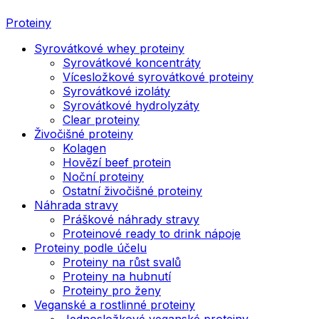
Proteiny
Syrovátkové whey proteiny
Syrovátkové koncentráty
Vícesložkové syrovátkové proteiny
Syrovátkové izoláty
Syrovátkové hydrolyzáty
Clear proteiny
Živočišné proteiny
Kolagen
Hovězí beef protein
Noční proteiny
Ostatní živočišné proteiny
Náhrada stravy
Práškové náhrady stravy
Proteinové ready to drink nápoje
Proteiny podle účelu
Proteiny na růst svalů
Proteiny na hubnutí
Proteiny pro ženy
Veganské a rostlinné proteiny
Jednosložkové veganské proteiny