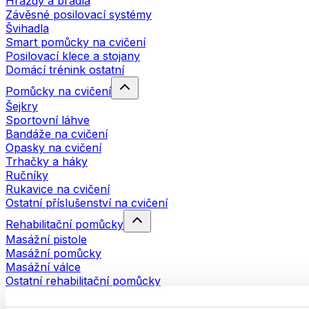
Hrazdy a bradla
Závěsné posilovací systémy
Švihadla
Smart pomůcky na cvičení
Posilovací klece a stojany
Domácí trénink ostatní
Pomůcky na cvičení
Šejkry
Sportovní láhve
Bandáže na cvičení
Opasky na cvičení
Trhačky a háky
Ručníky
Rukavice na cvičení
Ostatní příslušenství na cvičení
Rehabilitační pomůcky
Masážní pistole
Masážní pomůcky
Masážní válce
Ostatní rehabilitační pomůcky
Tašky a batohy