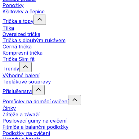
Ponožky
Kšiltovky a čepice
Trička a topy
Tílka
Oversized trička
Trička s dlouhým rukávem
Černá trička
Kompresní trička
Trička Slim fit
Trendy
Výhodné balení
Teplákové soupravy
Příslušenství
Pomůcky na domácí cvičení
Činky
Zátěže a závaží
Posilovací gumy na cvičení
Fitmíče a balanční podložky
Podložky na cvičení