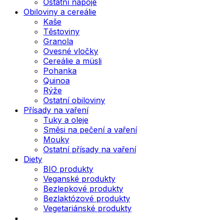
Ostatní nápoje
Obiloviny a cereálie
Kaše
Těstoviny
Granola
Ovesné vločky
Cereálie a müsli
Pohanka
Quinoa
Rýže
Ostatní obiloviny
Přísady na vaření
Tuky a oleje
Směsi na pečení a vaření
Mouky
Ostatní přísady na vaření
Diety
BIO produkty
Veganské produkty
Bezlepkové produkty
Bezlaktózové produkty
Vegetariánské produkty