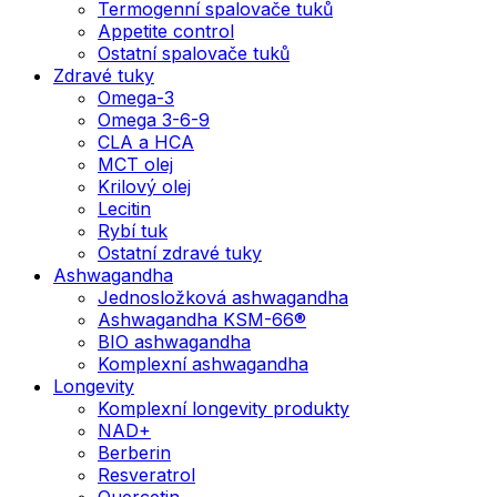
Termogenní spalovače tuků
Appetite control
Ostatní spalovače tuků
Zdravé tuky
Omega-3
Omega 3-6-9
CLA a HCA
MCT olej
Krilový olej
Lecitin
Rybí tuk
Ostatní zdravé tuky
Ashwagandha
Jednosložková ashwagandha
Ashwagandha KSM-66®
BIO ashwagandha
Komplexní ashwagandha
Longevity
Komplexní longevity produkty
NAD+
Berberin
Resveratrol
Quercetin