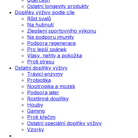
Ostatní longevity produkty
Doplňky výživy podle cíle
Růst svalů
Na hubnutí
Zlepšení sportovního výkonu
Na podporu imunity
Podpora regenerace
Pro lepší spánek
Vlasy, nehty a pokožka
Proti stresu
Ostatní doplňky výživy
Trávicí enzymy
Probiotika
Nootropika a mozek
Podpora jater
Rostlinné doplňky
Houby
Gaming
Proti křečím
Ostatní speciální doplňky výživy
Vzorky