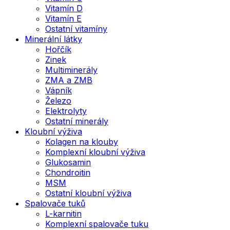
Vitamín D
Vitamín E
Ostatní vitamíny
Minerální látky
Hořčík
Zinek
Multiminerály
ZMA a ZMB
Vápník
Železo
Elektrolyty
Ostatní minerály
Kloubní výživa
Kolagen na klouby
Komplexní kloubní výživa
Glukosamin
Chondroitin
MSM
Ostatní kloubní výživa
Spalovače tuků
L-karnitin
Komplexní spalovače tuku