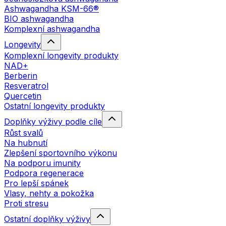
Ashwagandha KSM-66®
BIO ashwagandha
Komplexní ashwagandha
Longevity
Komplexní longevity produkty
NAD+
Berberin
Resveratrol
Quercetin
Ostatní longevity produkty
Doplňky výživy podle cíle
Růst svalů
Na hubnutí
Zlepšení sportovního výkonu
Na podporu imunity
Podpora regenerace
Pro lepší spánek
Vlasy, nehty a pokožka
Proti stresu
Ostatní doplňky výživy