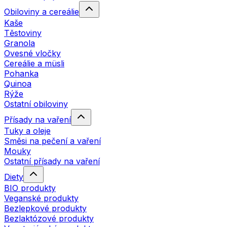
Obiloviny a cereálie
Kaše
Těstoviny
Granola
Ovesné vločky
Cereálie a müsli
Pohanka
Quinoa
Rýže
Ostatní obiloviny
Přísady na vaření
Tuky a oleje
Směsi na pečení a vaření
Mouky
Ostatní přísady na vaření
Diety
BIO produkty
Veganské produkty
Bezlepkové produkty
Bezlaktózové produkty