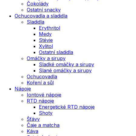
Čokolády
Ostatní snacky
Ochucovadla a sladidla
Sladidla
Erythritol
Medy
Stévie
Xylitol
Ostatní sladidla
Omáčky a sirupy
Sladké omáčky a sirupy
Slané omáčky a sirupy
Ochucovadla
Koření a sůl
Nápoje
Iontové nápoje
RTD nápoje
Energetické RTD nápoje
Shoty
Šťávy
Čaje a matcha
Káva