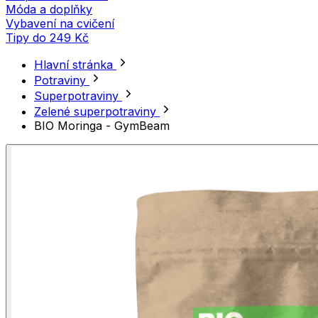
Móda a doplňky
Vybavení na cvičení
Tipy do 249 Kč
Hlavní stránka
Potraviny
Superpotraviny
Zelené superpotraviny
BIO Moringa - GymBeam