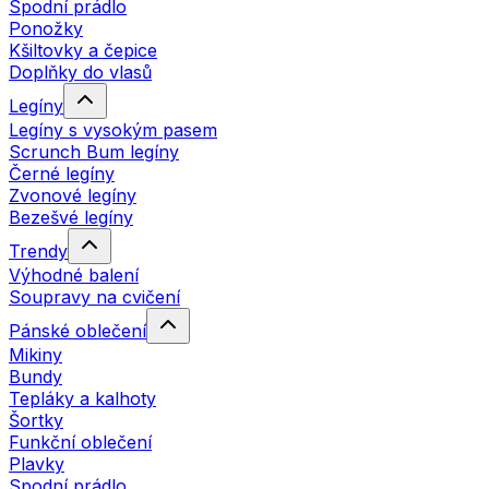
Spodní prádlo
Ponožky
Kšiltovky a čepice
Doplňky do vlasů
Legíny
Legíny s vysokým pasem
Scrunch Bum legíny
Černé legíny
Zvonové legíny
Bezešvé legíny
Trendy
Výhodné balení
Soupravy na cvičení
Pánské oblečení
Mikiny
Bundy
Tepláky a kalhoty
Šortky
Funkční oblečení
Plavky
Spodní prádlo