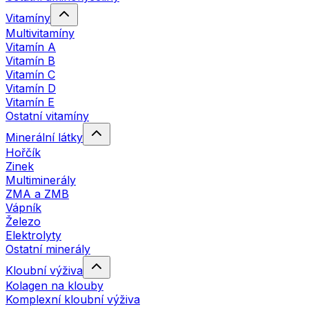
Vitamíny
Multivitamíny
Vitamín A
Vitamín B
Vitamín C
Vitamín D
Vitamín E
Ostatní vitamíny
Minerální látky
Hořčík
Zinek
Multiminerály
ZMA a ZMB
Vápník
Železo
Elektrolyty
Ostatní minerály
Kloubní výživa
Kolagen na klouby
Komplexní kloubní výživa