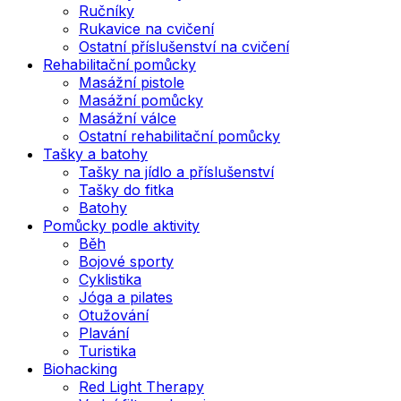
Ručníky
Rukavice na cvičení
Ostatní příslušenství na cvičení
Rehabilitační pomůcky
Masážní pistole
Masážní pomůcky
Masážní válce
Ostatní rehabilitační pomůcky
Tašky a batohy
Tašky na jídlo a příslušenství
Tašky do fitka
Batohy
Pomůcky podle aktivity
Běh
Bojové sporty
Cyklistika
Jóga a pilates
Otužování
Plavání
Turistika
Biohacking
Red Light Therapy