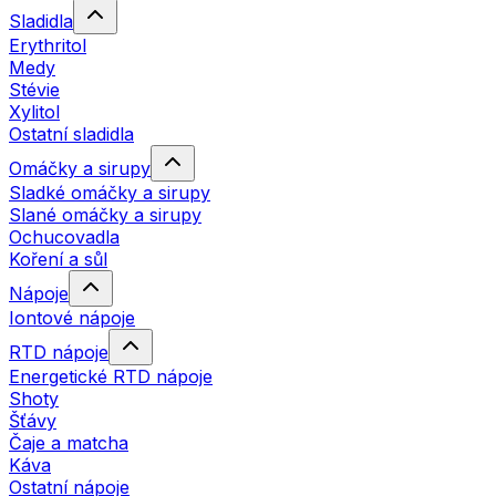
Sladidla
Erythritol
Medy
Stévie
Xylitol
Ostatní sladidla
Omáčky a sirupy
Sladké omáčky a sirupy
Slané omáčky a sirupy
Ochucovadla
Koření a sůl
Nápoje
Iontové nápoje
RTD nápoje
Energetické RTD nápoje
Shoty
Šťávy
Čaje a matcha
Káva
Ostatní nápoje