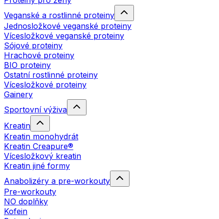
Proteiny pro ženy
Veganské a rostlinné proteiny
Jednosložkové veganské proteiny
Vícesložkové veganské proteiny
Sójové proteiny
Hrachové proteiny
BIO proteiny
Ostatní rostlinné proteiny
Vícesložkové proteiny
Gainery
Sportovní výživa
Kreatin
Kreatin monohydrát
Kreatin Creapure®
Vícesložkový kreatin
Kreatin jiné formy
Anabolizéry a pre-workouty
Pre-workouty
NO doplňky
Kofein