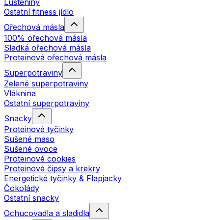
Luštěniny
Ostatní fitness jídlo
Ořechová másla
100% ořechová másla
Sladká ořechová másla
Proteinová ořechová másla
Superpotraviny
Zelené superpotraviny
Vláknina
Ostatní superpotraviny
Snacky
Proteinové tyčinky
Sušené maso
Sušené ovoce
Proteinové cookies
Proteinové čipsy a krekry
Energetické tyčinky & Flapjacky
Čokolády
Ostatní snacky
Ochucovadla a sladidla