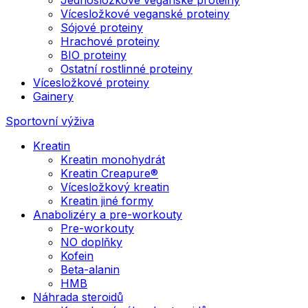
Vícesložkové veganské proteiny
Sójové proteiny
Hrachové proteiny
BIO proteiny
Ostatní rostlinné proteiny
Vícesložkové proteiny
Gainery
Sportovní výživa
Kreatin
Kreatin monohydrát
Kreatin Creapure®
Vícesložkový kreatin
Kreatin jiné formy
Anabolizéry a pre-workouty
Pre-workouty
NO doplňky
Kofein
Beta-alanin
HMB
Náhrada steroidů