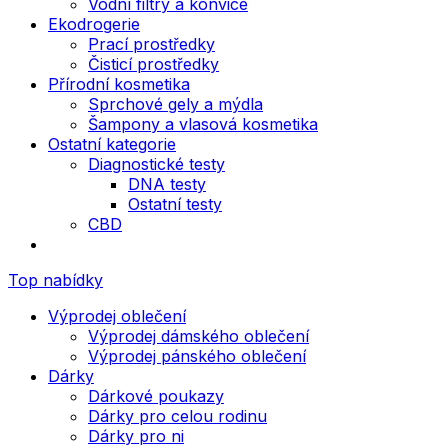
Vodní filtry a konvice
Ekodrogerie
Prací prostředky
Čisticí prostředky
Přírodní kosmetika
Sprchové gely a mýdla
Šampony a vlasová kosmetika
Ostatní kategorie
Diagnostické testy
DNA testy
Ostatní testy
CBD
Top nabídky
Výprodej oblečení
Výprodej dámského oblečení
Výprodej pánského oblečení
Dárky
Dárkové poukazy
Dárky pro celou rodinu
Dárky pro ni