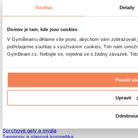
Tašky na jídlo a příslušenství
Souhlas
Detaily
Tašky do fitka
Batohy
Pomůcky podle aktivity
Domov je tam, kde jsou cookies
Běh
Bojové sporty
V GymBeamu děláme vše proto, abychom vám zobrazovali je
Cyklistika
potřebujeme souhlas s využíváním cookies. Tím nám umožní
Jóga a pilates
GymBeam.cz. Nebojte se, nejedná se o žádný závazek. Toto 
Otužování
Plavání
Turistika
Biohacking
Povolit vš
Red Light Therapy
Vodní filtry a konvice
Upravit
Ekodrogerie
Prací prostředky
Čisticí prostředky
Odmítnou
Přírodní kosmetika
Sprchové gely a mýdla
Šampony a vlasová kosmetika