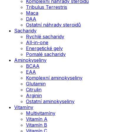
Komplexní náhrady steroidů
Tribulus Terrestris
Maca
DAA
Ostatní náhrady steroidů
Sacharidy
Rychlé sacharidy
All-in-one
Energetické gely
Pomalé sacharidy
Aminokyseliny
BCAA
EAA
Komplexní aminokyseliny
Glutamin
Citrulin
Arginin
Ostatní aminokyseliny
Vitamíny
Multivitamíny
Vitamín A
Vitamín B
Vitamín C