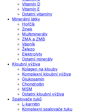
Vitamín D
Vitamín E
Ostatní vitamíny
Minerální látky
Hořčík
Zinek
Multiminerály
ZMA a ZMB
Vápník
Železo
Elektrolyty
Ostatní minerály
Kloubní výživa
Kolagen na klouby
Komplexní kloubní výživa
Glukosamin
Chondroitin
MSM
Ostatní kloubní výživa
Spalovače tuků
L-karnitin
Komplexní spalovače tuku