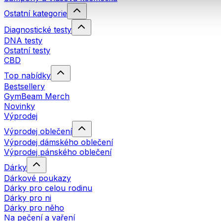
Ostatní kategorie
Diagnostické testy
DNA testy
Ostatní testy
CBD
Top nabídky
Bestsellery
GymBeam Merch
Novinky
Výprodej
Výprodej oblečení
Výprodej dámského oblečení
Výprodej pánského oblečení
Dárky
Dárkové poukazy
Dárky pro celou rodinu
Dárky pro ni
Dárky pro něho
Na pečení a vaření