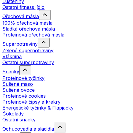
Luštěniny
Ostatní fitness jídlo
Ořechová másla
100% ořechová másla
Sladká ořechová másla
Proteinová ořechová másla
Superpotraviny
Zelené superpotraviny
Vláknina
Ostatní superpotraviny
Snacky
Proteinové tyčinky
Sušené maso
Sušené ovoce
Proteinové cookies
Proteinové čipsy a krekry
Energetické tyčinky & Flapjacky
Čokolády
Ostatní snacky
Ochucovadla a sladidla