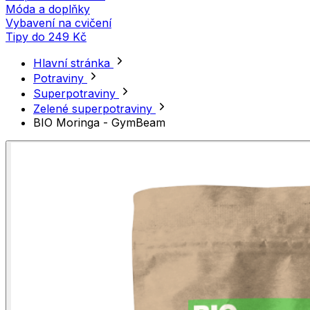
Móda a doplňky
Vybavení na cvičení
Tipy do 249 Kč
Hlavní stránka
Potraviny
Superpotraviny
Zelené superpotraviny
BIO Moringa - GymBeam