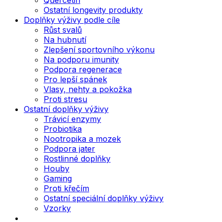
Ostatní longevity produkty
Doplňky výživy podle cíle
Růst svalů
Na hubnutí
Zlepšení sportovního výkonu
Na podporu imunity
Podpora regenerace
Pro lepší spánek
Vlasy, nehty a pokožka
Proti stresu
Ostatní doplňky výživy
Trávicí enzymy
Probiotika
Nootropika a mozek
Podpora jater
Rostlinné doplňky
Houby
Gaming
Proti křečím
Ostatní speciální doplňky výživy
Vzorky