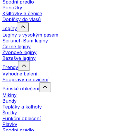
Spodní prádlo
Ponožky
Kšiltovky a čepice
Doplňky do vlasů
Legíny
Legíny s vysokým pasem
Scrunch Bum legíny
Černé legíny
Zvonové legíny
Bezešvé legíny
Trendy
Výhodné balení
Soupravy na cvičení
Pánské oblečení
Mikiny
Bundy
Tepláky a kalhoty
Šortky
Funkční oblečení
Plavky
Spodní prádlo