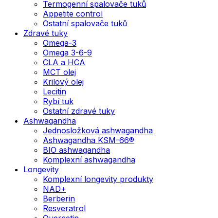
Termogenní spalovače tuků
Appetite control
Ostatní spalovače tuků
Zdravé tuky
Omega-3
Omega 3-6-9
CLA a HCA
MCT olej
Krilový olej
Lecitin
Rybí tuk
Ostatní zdravé tuky
Ashwagandha
Jednosložková ashwagandha
Ashwagandha KSM-66®
BIO ashwagandha
Komplexní ashwagandha
Longevity
Komplexní longevity produkty
NAD+
Berberin
Resveratrol
Quercetin