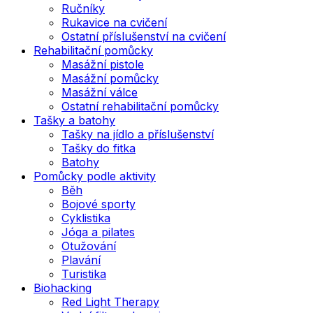
Ručníky
Rukavice na cvičení
Ostatní příslušenství na cvičení
Rehabilitační pomůcky
Masážní pistole
Masážní pomůcky
Masážní válce
Ostatní rehabilitační pomůcky
Tašky a batohy
Tašky na jídlo a příslušenství
Tašky do fitka
Batohy
Pomůcky podle aktivity
Běh
Bojové sporty
Cyklistika
Jóga a pilates
Otužování
Plavání
Turistika
Biohacking
Red Light Therapy