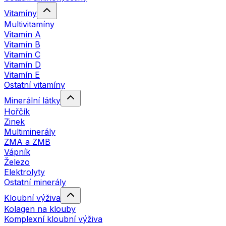
Vitamíny
Multivitamíny
Vitamín A
Vitamín B
Vitamín C
Vitamín D
Vitamín E
Ostatní vitamíny
Minerální látky
Hořčík
Zinek
Multiminerály
ZMA a ZMB
Vápník
Železo
Elektrolyty
Ostatní minerály
Kloubní výživa
Kolagen na klouby
Komplexní kloubní výživa