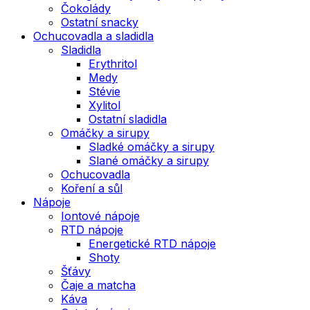
Čokolády
Ostatní snacky
Ochucovadla a sladidla
Sladidla
Erythritol
Medy
Stévie
Xylitol
Ostatní sladidla
Omáčky a sirupy
Sladké omáčky a sirupy
Slané omáčky a sirupy
Ochucovadla
Koření a sůl
Nápoje
Iontové nápoje
RTD nápoje
Energetické RTD nápoje
Shoty
Šťávy
Čaje a matcha
Káva