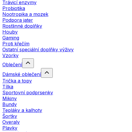
Trávicí enzymy
Probiotika
Nootropika a mozek
Podpora jater
Rostlinné doplňky
Houby
Gaming
Proti křečím
Ostatní speciální doplňky výživy
Vzorky
Oblečení
Dámské oblečení
Trička a topy
Tílka
Sportovní podprsenky
Mikiny
Bundy
Tepláky a kalhoty
Šortky
Overaly
Plavky