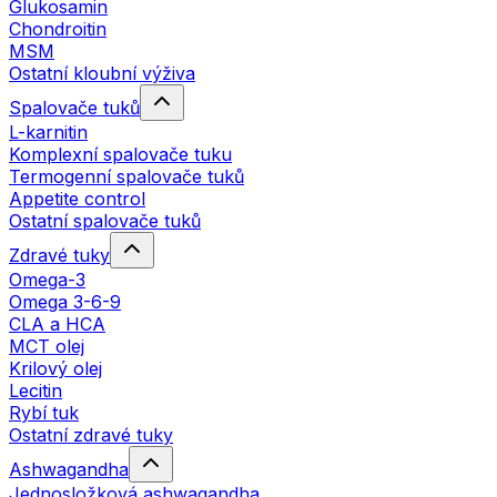
Glukosamin
Chondroitin
MSM
Ostatní kloubní výživa
Spalovače tuků
L-karnitin
Komplexní spalovače tuku
Termogenní spalovače tuků
Appetite control
Ostatní spalovače tuků
Zdravé tuky
Omega-3
Omega 3-6-9
CLA a HCA
MCT olej
Krilový olej
Lecitin
Rybí tuk
Ostatní zdravé tuky
Ashwagandha
Jednosložková ashwagandha