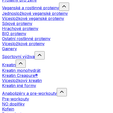
Proteiny pro ženy
Veganské a rostlinné proteiny
Jednosložkové veganské proteiny
Vícesložkové veganské proteiny
Sójové proteiny
Hrachové proteiny
BIO proteiny
Ostatní rostlinné proteiny
Vícesložkové proteiny
Gainery
Sportovní výživa
Kreatin
Kreatin monohydrát
Kreatin Creapure®
Vícesložkový kreatin
Kreatin jiné formy
Anabolizéry a pre-workouty
Pre-workouty
NO doplňky
Kofein