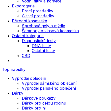
Vodní filtry a konvice
Ekodrogerie
Prací prostředky
Čisticí prostředky
Přírodní kosmetika
Sprchové gely a mýdla
Šampony a vlasová kosmetika
Ostatní kategorie
Diagnostické testy
DNA testy
Ostatní testy
CBD
Top nabídky
Výprodej oblečení
Výprodej dámského oblečení
Výprodej pánského oblečení
Dárky
Dárkové poukazy
Dárky pro celou rodinu
Dárky pro ni