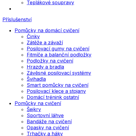
Teplákové soupravy
Příslušenství
Pomůcky na domácí cvičení
Činky
Zátěže a závaží
Posilovací gumy na cvičení
Fitmíče a balanční podložky
Podložky na cvičení
Hrazdy a bradla
Závěsné posilovací systémy
Švihadla
Smart pomůcky na cvičení
Posilovací klece a stojany
Domácí trénink ostatní
Pomůcky na cvičení
Šejkry
Sportovní láhve
Bandáže na cvičení
Opasky na cvičení
Trhačky a háky