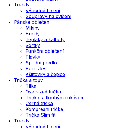
Trendy
Výhodné balení
Soupravy na cvičení
Pánské oblečení
Mikiny
Bundy
Tepláky a kalhoty
Šortky
Funkční oblečení
Plavky
Spodní prádlo
Ponožky
Kšiltovky a čepice
Trička a topy
Tílka
Oversized trička
Trička s dlouhým rukávem
Černá trička
Kompresní trička
Trička Slim fit
Trendy
Výhodné balení