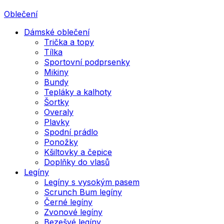
Oblečení
Dámské oblečení
Trička a topy
Tílka
Sportovní podprsenky
Mikiny
Bundy
Tepláky a kalhoty
Šortky
Overaly
Plavky
Spodní prádlo
Ponožky
Kšiltovky a čepice
Doplňky do vlasů
Legíny
Legíny s vysokým pasem
Scrunch Bum legíny
Černé legíny
Zvonové legíny
Bezešvé legíny