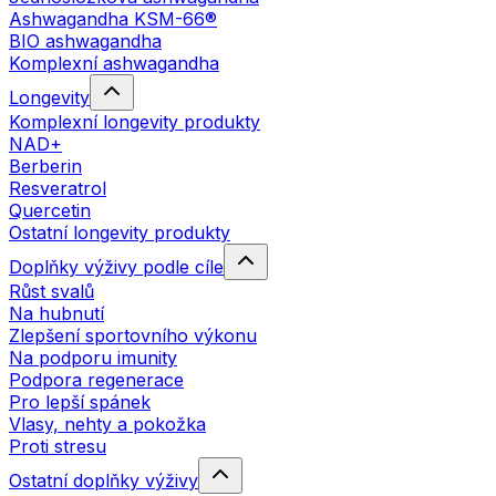
Ashwagandha KSM-66®
BIO ashwagandha
Komplexní ashwagandha
Longevity
Komplexní longevity produkty
NAD+
Berberin
Resveratrol
Quercetin
Ostatní longevity produkty
Doplňky výživy podle cíle
Růst svalů
Na hubnutí
Zlepšení sportovního výkonu
Na podporu imunity
Podpora regenerace
Pro lepší spánek
Vlasy, nehty a pokožka
Proti stresu
Ostatní doplňky výživy