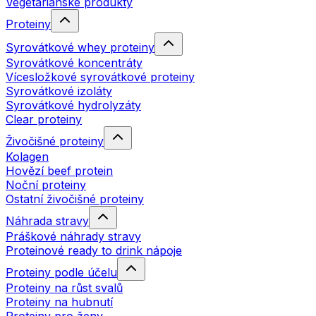
Vegetariánské produkty
Proteiny
Syrovátkové whey proteiny
Syrovátkové koncentráty
Vícesložkové syrovátkové proteiny
Syrovátkové izoláty
Syrovátkové hydrolyzáty
Clear proteiny
Živočišné proteiny
Kolagen
Hovězí beef protein
Noční proteiny
Ostatní živočišné proteiny
Náhrada stravy
Práškové náhrady stravy
Proteinové ready to drink nápoje
Proteiny podle účelu
Proteiny na růst svalů
Proteiny na hubnutí