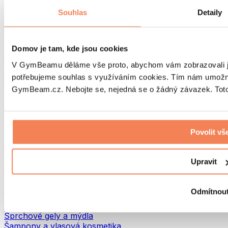
Tašky na jídlo a příslušenství
Souhlas
Detaily
Tašky do fitka
Batohy
Pomůcky podle aktivity
Domov je tam, kde jsou cookies
Běh
Bojové sporty
V GymBeamu děláme vše proto, abychom vám zobrazovali je
Cyklistika
potřebujeme souhlas s využíváním cookies. Tím nám umožní
Jóga a pilates
GymBeam.cz. Nebojte se, nejedná se o žádný závazek. Toto 
Otužování
Plavání
Turistika
Biohacking
Povolit vš
Red Light Therapy
Vodní filtry a konvice
Upravit
Ekodrogerie
Prací prostředky
Čisticí prostředky
Odmítnou
Přírodní kosmetika
Sprchové gely a mýdla
Šampony a vlasová kosmetika