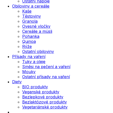
Ostatní nápoje
Obiloviny a cereálie
Kaše
Těstoviny
Granola
Ovesné vločky
Cereálie a müsli
Pohanka
Quinoa
Rýže
Ostatní obiloviny
Přísady na vaření
Tuky a oleje
Směsi na pečení a vaření
Mouky
Ostatní přísady na vaření
Diety
BIO produkty
Veganské produkty
Bezlepkové produkty
Bezlaktózové produkty
Vegetariánské produkty