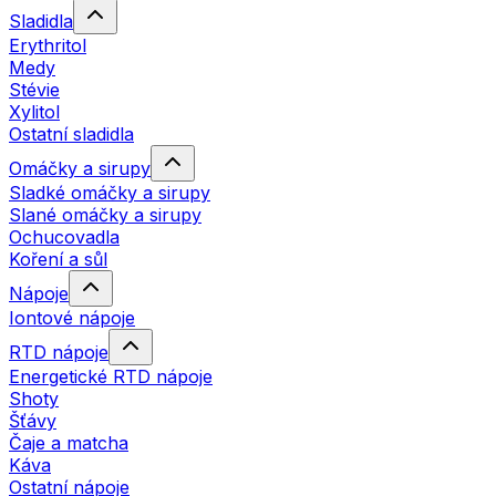
Sladidla
Erythritol
Medy
Stévie
Xylitol
Ostatní sladidla
Omáčky a sirupy
Sladké omáčky a sirupy
Slané omáčky a sirupy
Ochucovadla
Koření a sůl
Nápoje
Iontové nápoje
RTD nápoje
Energetické RTD nápoje
Shoty
Šťávy
Čaje a matcha
Káva
Ostatní nápoje