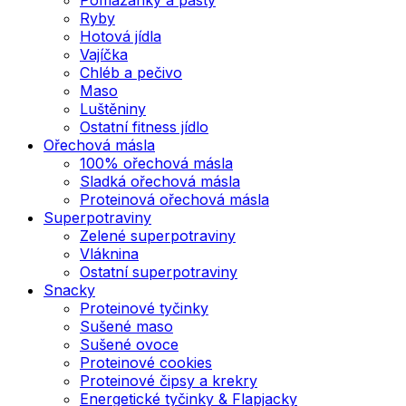
Ryby
Hotová jídla
Vajíčka
Chléb a pečivo
Maso
Luštěniny
Ostatní fitness jídlo
Ořechová másla
100% ořechová másla
Sladká ořechová másla
Proteinová ořechová másla
Superpotraviny
Zelené superpotraviny
Vláknina
Ostatní superpotraviny
Snacky
Proteinové tyčinky
Sušené maso
Sušené ovoce
Proteinové cookies
Proteinové čipsy a krekry
Energetické tyčinky & Flapjacky