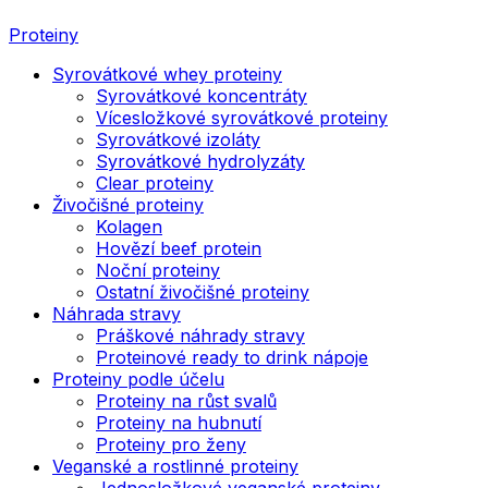
Proteiny
Syrovátkové whey proteiny
Syrovátkové koncentráty
Vícesložkové syrovátkové proteiny
Syrovátkové izoláty
Syrovátkové hydrolyzáty
Clear proteiny
Živočišné proteiny
Kolagen
Hovězí beef protein
Noční proteiny
Ostatní živočišné proteiny
Náhrada stravy
Práškové náhrady stravy
Proteinové ready to drink nápoje
Proteiny podle účelu
Proteiny na růst svalů
Proteiny na hubnutí
Proteiny pro ženy
Veganské a rostlinné proteiny
Jednosložkové veganské proteiny