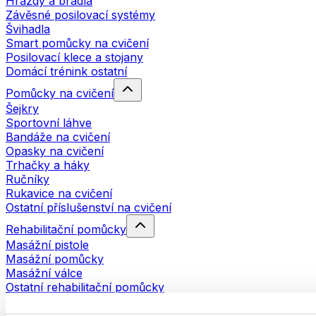
Hrazdy a bradla
Závěsné posilovací systémy
Švihadla
Smart pomůcky na cvičení
Posilovací klece a stojany
Domácí trénink ostatní
Pomůcky na cvičení
Šejkry
Sportovní láhve
Bandáže na cvičení
Opasky na cvičení
Trhačky a háky
Ručníky
Rukavice na cvičení
Ostatní příslušenství na cvičení
Rehabilitační pomůcky
Masážní pistole
Masážní pomůcky
Masážní válce
Ostatní rehabilitační pomůcky
Tašky a batohy