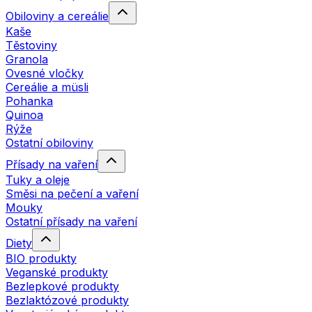
Obiloviny a cereálie
Kaše
Těstoviny
Granola
Ovesné vločky
Cereálie a müsli
Pohanka
Quinoa
Rýže
Ostatní obiloviny
Přísady na vaření
Tuky a oleje
Směsi na pečení a vaření
Mouky
Ostatní přísady na vaření
Diety
BIO produkty
Veganské produkty
Bezlepkové produkty
Bezlaktózové produkty