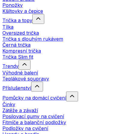
Ponožky
Kšiltovky a čepice
Trička a topy
Tílka
Oversized trička
Trička s dlouhým rukávem
Černá trička
Kompresní trička
Trička Slim fit
Trendy
Výhodné balení
Teplákové soupravy
Příslušenství
Pomůcky na domácí cvičení
Činky
Zátěže a závaží
Posilovací gumy na cvičení
Fitmíče a balanční podložky
Podložky na cvičení