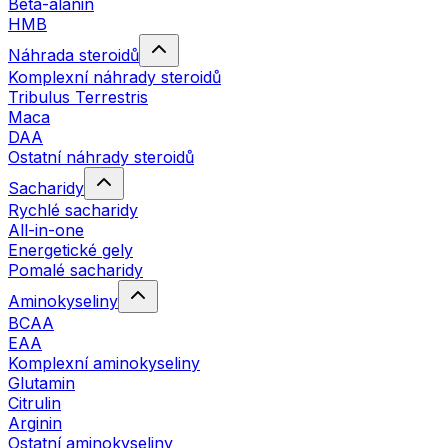
Beta-alanin
HMB
Náhrada steroidů
Komplexní náhrady steroidů
Tribulus Terrestris
Maca
DAA
Ostatní náhrady steroidů
Sacharidy
Rychlé sacharidy
All-in-one
Energetické gely
Pomalé sacharidy
Aminokyseliny
BCAA
EAA
Komplexní aminokyseliny
Glutamin
Citrulin
Arginin
Ostatní aminokyseliny