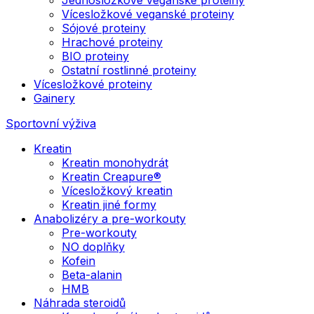
Vícesložkové veganské proteiny
Sójové proteiny
Hrachové proteiny
BIO proteiny
Ostatní rostlinné proteiny
Vícesložkové proteiny
Gainery
Sportovní výživa
Kreatin
Kreatin monohydrát
Kreatin Creapure®
Vícesložkový kreatin
Kreatin jiné formy
Anabolizéry a pre-workouty
Pre-workouty
NO doplňky
Kofein
Beta-alanin
HMB
Náhrada steroidů