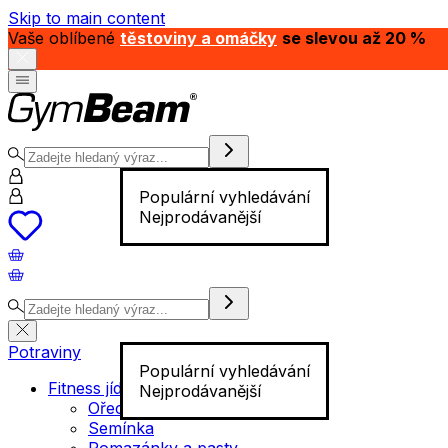
Skip to main content
Vaše oblíbené
těstoviny a omáčky
se slevou až 20 %
Populární vyhledávání
Nejprodávanější
Potraviny
Populární vyhledávání
Fitness jídlo
Nejprodávanější
Ořechy
Semínka
Pomazánky a pasty