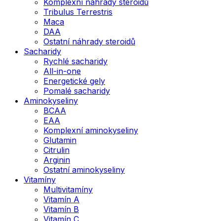
Komplexní náhrady steroidů
Tribulus Terrestris
Maca
DAA
Ostatní náhrady steroidů
Sacharidy
Rychlé sacharidy
All-in-one
Energetické gely
Pomalé sacharidy
Aminokyseliny
BCAA
EAA
Komplexní aminokyseliny
Glutamin
Citrulin
Arginin
Ostatní aminokyseliny
Vitamíny
Multivitamíny
Vitamín A
Vitamín B
Vitamín C