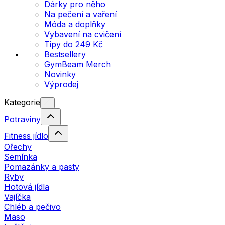
Dárky pro něho
Na pečení a vaření
Móda a doplňky
Vybavení na cvičení
Tipy do 249 Kč
Bestsellery
GymBeam Merch
Novinky
Výprodej
Kategorie
Potraviny
Fitness jídlo
Ořechy
Semínka
Pomazánky a pasty
Ryby
Hotová jídla
Vajíčka
Chléb a pečivo
Maso