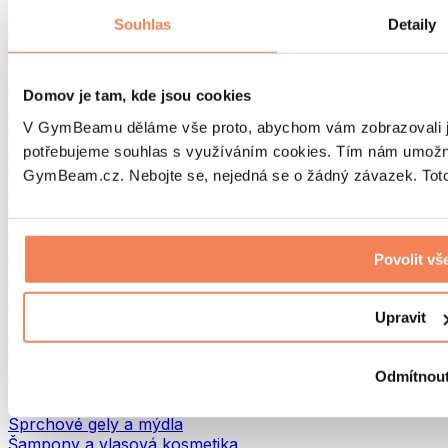
Tašky na jídlo a příslušenství
Souhlas
Detaily
Tašky do fitka
Batohy
Pomůcky podle aktivity
Domov je tam, kde jsou cookies
Běh
Bojové sporty
V GymBeamu děláme vše proto, abychom vám zobrazovali je
Cyklistika
potřebujeme souhlas s využíváním cookies. Tím nám umožní
Jóga a pilates
GymBeam.cz. Nebojte se, nejedná se o žádný závazek. Toto 
Otužování
Plavání
Turistika
Biohacking
Povolit vš
Red Light Therapy
Vodní filtry a konvice
Upravit
Ekodrogerie
Prací prostředky
Čisticí prostředky
Odmítnou
Přírodní kosmetika
Sprchové gely a mýdla
Šampony a vlasová kosmetika