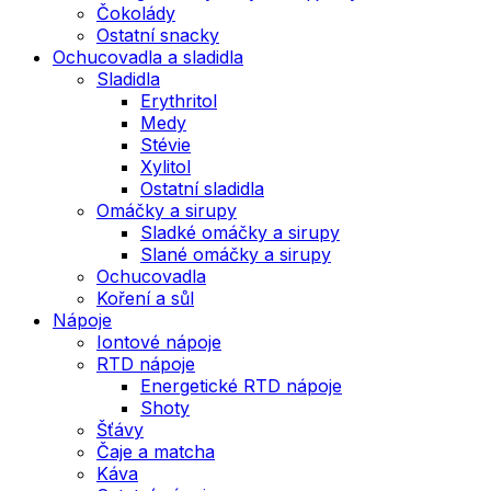
Čokolády
Ostatní snacky
Ochucovadla a sladidla
Sladidla
Erythritol
Medy
Stévie
Xylitol
Ostatní sladidla
Omáčky a sirupy
Sladké omáčky a sirupy
Slané omáčky a sirupy
Ochucovadla
Koření a sůl
Nápoje
Iontové nápoje
RTD nápoje
Energetické RTD nápoje
Shoty
Šťávy
Čaje a matcha
Káva