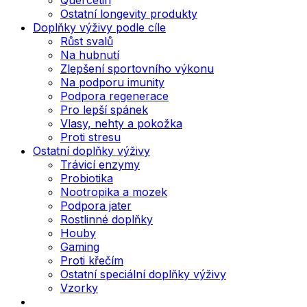
Ostatní longevity produkty
Doplňky výživy podle cíle
Růst svalů
Na hubnutí
Zlepšení sportovního výkonu
Na podporu imunity
Podpora regenerace
Pro lepší spánek
Vlasy, nehty a pokožka
Proti stresu
Ostatní doplňky výživy
Trávicí enzymy
Probiotika
Nootropika a mozek
Podpora jater
Rostlinné doplňky
Houby
Gaming
Proti křečím
Ostatní speciální doplňky výživy
Vzorky