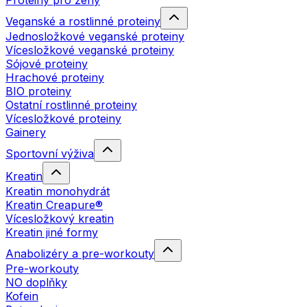
Proteiny pro ženy
Veganské a rostlinné proteiny
Jednosložkové veganské proteiny
Vícesložkové veganské proteiny
Sójové proteiny
Hrachové proteiny
BIO proteiny
Ostatní rostlinné proteiny
Vícesložkové proteiny
Gainery
Sportovní výživa
Kreatin
Kreatin monohydrát
Kreatin Creapure®
Vícesložkový kreatin
Kreatin jiné formy
Anabolizéry a pre-workouty
Pre-workouty
NO doplňky
Kofein