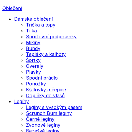
Oblečení
Dámské oblečení
Trička a topy
Tílka
Sportovní podprsenky
Mikiny
Bundy
Tepláky a kalhoty
Šortky
Overaly
Plavky
Spodní prádlo
Ponožky
Kšiltovky a čepice
Doplňky do vlasů
Legíny
Legíny s vysokým pasem
Scrunch Bum legíny
Černé legíny
Zvonové legíny
Bezešvé legíny