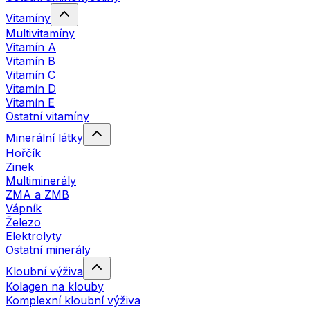
Vitamíny
Multivitamíny
Vitamín A
Vitamín B
Vitamín C
Vitamín D
Vitamín E
Ostatní vitamíny
Minerální látky
Hořčík
Zinek
Multiminerály
ZMA a ZMB
Vápník
Železo
Elektrolyty
Ostatní minerály
Kloubní výživa
Kolagen na klouby
Komplexní kloubní výživa