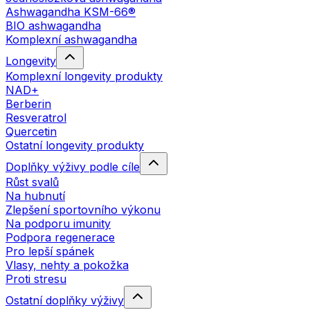
Ashwagandha KSM-66®
BIO ashwagandha
Komplexní ashwagandha
Longevity
Komplexní longevity produkty
NAD+
Berberin
Resveratrol
Quercetin
Ostatní longevity produkty
Doplňky výživy podle cíle
Růst svalů
Na hubnutí
Zlepšení sportovního výkonu
Na podporu imunity
Podpora regenerace
Pro lepší spánek
Vlasy, nehty a pokožka
Proti stresu
Ostatní doplňky výživy