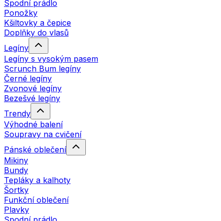
Spodní prádlo
Ponožky
Kšiltovky a čepice
Doplňky do vlasů
Legíny
Legíny s vysokým pasem
Scrunch Bum legíny
Černé legíny
Zvonové legíny
Bezešvé legíny
Trendy
Výhodné balení
Soupravy na cvičení
Pánské oblečení
Mikiny
Bundy
Tepláky a kalhoty
Šortky
Funkční oblečení
Plavky
Spodní prádlo