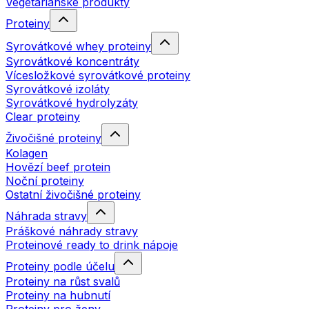
Vegetariánské produkty
Proteiny
Syrovátkové whey proteiny
Syrovátkové koncentráty
Vícesložkové syrovátkové proteiny
Syrovátkové izoláty
Syrovátkové hydrolyzáty
Clear proteiny
Živočišné proteiny
Kolagen
Hovězí beef protein
Noční proteiny
Ostatní živočišné proteiny
Náhrada stravy
Práškové náhrady stravy
Proteinové ready to drink nápoje
Proteiny podle účelu
Proteiny na růst svalů
Proteiny na hubnutí