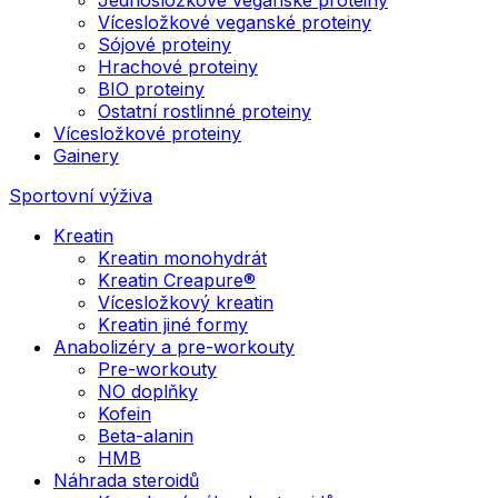
Vícesložkové veganské proteiny
Sójové proteiny
Hrachové proteiny
BIO proteiny
Ostatní rostlinné proteiny
Vícesložkové proteiny
Gainery
Sportovní výživa
Kreatin
Kreatin monohydrát
Kreatin Creapure®
Vícesložkový kreatin
Kreatin jiné formy
Anabolizéry a pre-workouty
Pre-workouty
NO doplňky
Kofein
Beta-alanin
HMB
Náhrada steroidů