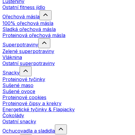
Luštěniny
Ostatní fitness jídlo
Ořechová másla
100% ořechová másla
Sladká ořechová másla
Proteinová ořechová másla
Superpotraviny
Zelené superpotraviny
Vláknina
Ostatní superpotraviny
Snacky
Proteinové tyčinky
Sušené maso
Sušené ovoce
Proteinové cookies
Proteinové čipsy a krekry
Energetické tyčinky & Flapjacky
Čokolády
Ostatní snacky
Ochucovadla a sladidla