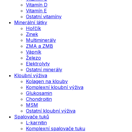
Vitamín D
Vitamín E
Ostatní vitamíny
Minerální látky
Hořčík
Zinek
Multiminerály
ZMA a ZMB
Vápník
Železo
Elektrolyty
Ostatní minerály
Kloubní výživa
Kolagen na klouby
Komplexní kloubní výživa
Glukosamin
Chondroitin
MSM
Ostatní kloubní výživa
Spalovače tuků
L-karnitin
Komplexní spalovače tuku