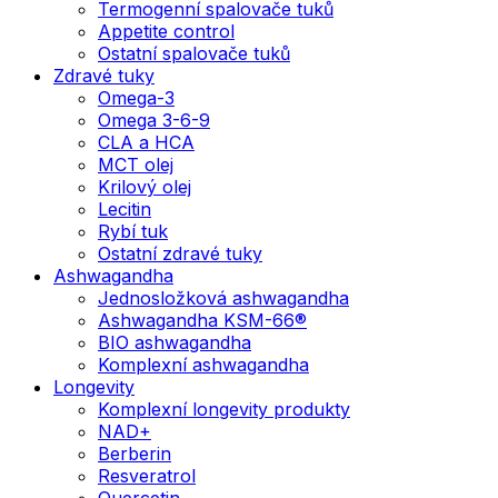
Termogenní spalovače tuků
Appetite control
Ostatní spalovače tuků
Zdravé tuky
Omega-3
Omega 3-6-9
CLA a HCA
MCT olej
Krilový olej
Lecitin
Rybí tuk
Ostatní zdravé tuky
Ashwagandha
Jednosložková ashwagandha
Ashwagandha KSM-66®
BIO ashwagandha
Komplexní ashwagandha
Longevity
Komplexní longevity produkty
NAD+
Berberin
Resveratrol
Quercetin