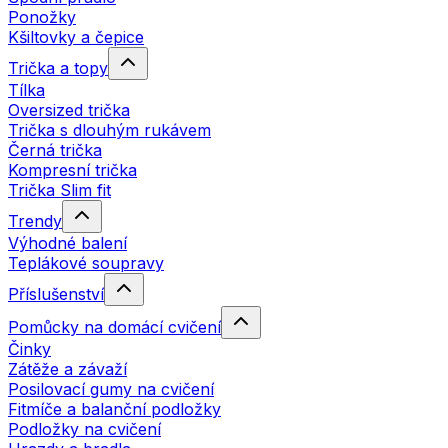
Ponožky
Kšiltovky a čepice
Trička a topy
Tílka
Oversized trička
Trička s dlouhým rukávem
Černá trička
Kompresní trička
Trička Slim fit
Trendy
Výhodné balení
Teplákové soupravy
Příslušenství
Pomůcky na domácí cvičení
Činky
Zátěže a závaží
Posilovací gumy na cvičení
Fitmíče a balanční podložky
Podložky na cvičení