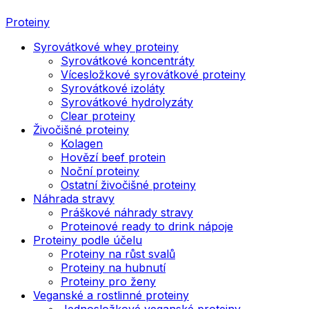
Proteiny
Syrovátkové whey proteiny
Syrovátkové koncentráty
Vícesložkové syrovátkové proteiny
Syrovátkové izoláty
Syrovátkové hydrolyzáty
Clear proteiny
Živočišné proteiny
Kolagen
Hovězí beef protein
Noční proteiny
Ostatní živočišné proteiny
Náhrada stravy
Práškové náhrady stravy
Proteinové ready to drink nápoje
Proteiny podle účelu
Proteiny na růst svalů
Proteiny na hubnutí
Proteiny pro ženy
Veganské a rostlinné proteiny
Jednosložkové veganské proteiny