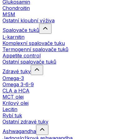
Glukosamin
Chondroitin
MSM
Ostatní kloubní výživa
Spalovače tuků
L-karnitin
Komplexní spalovače tuku
Termogenní spalovače tuků
Appetite control
Ostatní spalovače tuků
Zdravé tuky
Omega-3
Omega 3-6-9
CLA a HCA
MCT olej
Krilový olej
Lecitin
Rybí tuk
Ostatní zdravé tuky
Ashwagandha
Jednosložková ashwagandha