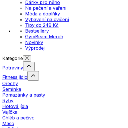
Dárky pro něho
Na pečení a vaření
Móda a doplňky
Vybavení na cvičení
Tipy do 249 Kč
Bestsellery
GymBeam Merch
Novinky
Výprodej
Kategorie
Potraviny
Fitness jídlo
Ořechy
Semínka
Pomazánky a pasty
Ryby
Hotová jídla
Vajíčka
Chléb a pečivo
Maso