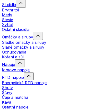
Sladidla
Erythritol
Medy
Stévie
Xylitol
Ostatní sladidla
Omáčky a sirupy
Sladké omáčky a sirupy
Slané omáčky a sirupy
Ochucovadla
Koření a sůl
Nápoje
Iontové nápoje
RTD nápoje
Energetické RTD nápoje
Shoty
Šťávy
Čaje a matcha
Káva
Ostatní nápoje