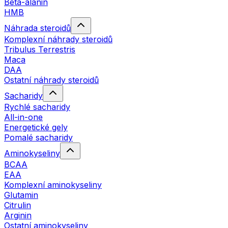
Beta-alanin
HMB
Náhrada steroidů
Komplexní náhrady steroidů
Tribulus Terrestris
Maca
DAA
Ostatní náhrady steroidů
Sacharidy
Rychlé sacharidy
All-in-one
Energetické gely
Pomalé sacharidy
Aminokyseliny
BCAA
EAA
Komplexní aminokyseliny
Glutamin
Citrulin
Arginin
Ostatní aminokyseliny