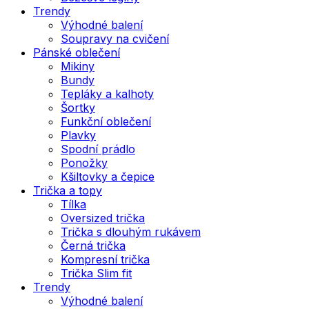
Trendy
Výhodné balení
Soupravy na cvičení
Pánské oblečení
Mikiny
Bundy
Tepláky a kalhoty
Šortky
Funkční oblečení
Plavky
Spodní prádlo
Ponožky
Kšiltovky a čepice
Trička a topy
Tílka
Oversized trička
Trička s dlouhým rukávem
Černá trička
Kompresní trička
Trička Slim fit
Trendy
Výhodné balení