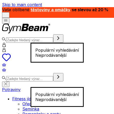
Skip to main content
Vaše oblíbené
těstoviny a omáčky
se slevou až 20 %
Populární vyhledávání
Nejprodávanější
Potraviny
Populární vyhledávání
Fitness jídlo
Nejprodávanější
Ořechy
Semínka
Pomazánky a pasty