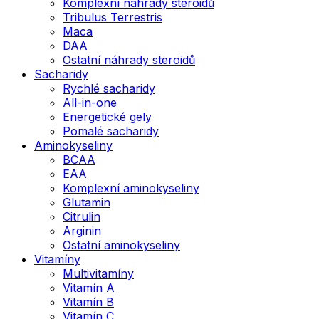
Komplexní náhrady steroidů
Tribulus Terrestris
Maca
DAA
Ostatní náhrady steroidů
Sacharidy
Rychlé sacharidy
All-in-one
Energetické gely
Pomalé sacharidy
Aminokyseliny
BCAA
EAA
Komplexní aminokyseliny
Glutamin
Citrulin
Arginin
Ostatní aminokyseliny
Vitamíny
Multivitamíny
Vitamín A
Vitamín B
Vitamín C