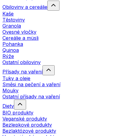
Obiloviny a cereálie
Kaše
Těstoviny
Granola
Ovesné vločky
Cereálie a müsli
Pohanka
Quinoa
Rýže
Ostatní obiloviny
Přísady na vaření
Tuky a oleje
Směsi na pečení a vaření
Mouky
Ostatní přísady na vaření
Diety
BIO produkty
Veganské produkty
Bezlepkové produkty
Bezlaktózové produkty