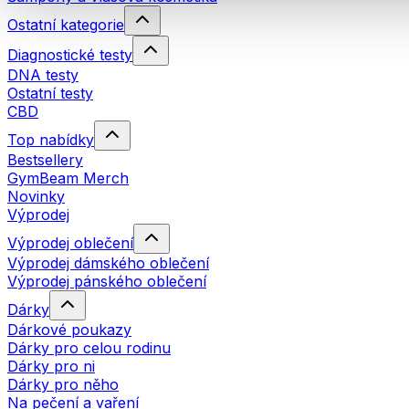
Ostatní kategorie
Diagnostické testy
DNA testy
Ostatní testy
CBD
Top nabídky
Bestsellery
GymBeam Merch
Novinky
Výprodej
Výprodej oblečení
Výprodej dámského oblečení
Výprodej pánského oblečení
Dárky
Dárkové poukazy
Dárky pro celou rodinu
Dárky pro ni
Dárky pro něho
Na pečení a vaření