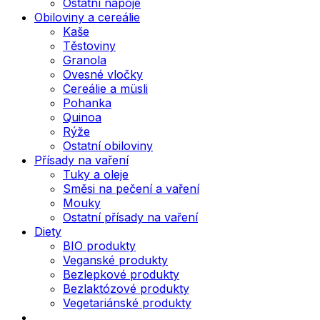
Ostatní nápoje
Obiloviny a cereálie
Kaše
Těstoviny
Granola
Ovesné vločky
Cereálie a müsli
Pohanka
Quinoa
Rýže
Ostatní obiloviny
Přísady na vaření
Tuky a oleje
Směsi na pečení a vaření
Mouky
Ostatní přísady na vaření
Diety
BIO produkty
Veganské produkty
Bezlepkové produkty
Bezlaktózové produkty
Vegetariánské produkty