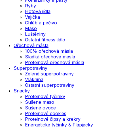
Ryby
Hotová jídla
Vajíčka
Chléb a pečivo
Maso
Luštěniny
Ostatní fitness jídlo
Ořechová másla
100% ořechová másla
Sladká ořechová másla
Proteinová ořechová másla
Superpotraviny
Zelené superpotraviny
Vláknina
Ostatní superpotraviny
Snacky
Proteinové tyčinky
Sušené maso
Sušené ovoce
Proteinové cookies
Proteinové čipsy a krekry
Energetické tyčinky & Flapjacky