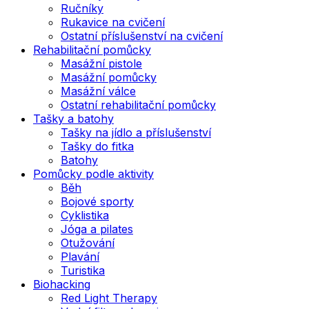
Ručníky
Rukavice na cvičení
Ostatní příslušenství na cvičení
Rehabilitační pomůcky
Masážní pistole
Masážní pomůcky
Masážní válce
Ostatní rehabilitační pomůcky
Tašky a batohy
Tašky na jídlo a příslušenství
Tašky do fitka
Batohy
Pomůcky podle aktivity
Běh
Bojové sporty
Cyklistika
Jóga a pilates
Otužování
Plavání
Turistika
Biohacking
Red Light Therapy