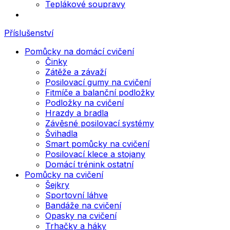
Teplákové soupravy
Příslušenství
Pomůcky na domácí cvičení
Činky
Zátěže a závaží
Posilovací gumy na cvičení
Fitmíče a balanční podložky
Podložky na cvičení
Hrazdy a bradla
Závěsné posilovací systémy
Švihadla
Smart pomůcky na cvičení
Posilovací klece a stojany
Domácí trénink ostatní
Pomůcky na cvičení
Šejkry
Sportovní láhve
Bandáže na cvičení
Opasky na cvičení
Trhačky a háky