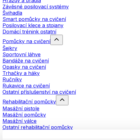
Hrazdy a bradla
Závěsné posilovací systémy
Švihadla
Smart pomůcky na cvičení
Posilovací klece a stojany
Domácí trénink ostatní
Pomůcky na cvičení
Šejkry
Sportovní láhve
Bandáže na cvičení
Opasky na cvičení
Trhačky a háky
Ručníky
Rukavice na cvičení
Ostatní příslušenství na cvičení
Rehabilitační pomůcky
Masážní pistole
Masážní pomůcky
Masážní válce
Ostatní rehabilitační pomůcky
Tašky a batohy