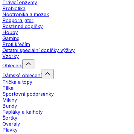
Trávicí enzymy
Probiotika
Nootropika a mozek
Podpora jater
Rostlinné doplňky
Houby
Gaming
Proti křečím
Ostatní speciální doplňky výživy
Vzorky
Oblečení
Dámské oblečení
Trička a topy
Tílka
Sportovní podprsenky
Mikiny
Bundy
Tepláky a kalhoty
Šortky
Overaly
Plavky