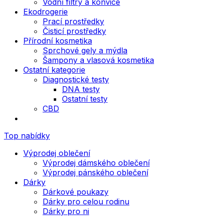
Vodní filtry a konvice
Ekodrogerie
Prací prostředky
Čisticí prostředky
Přírodní kosmetika
Sprchové gely a mýdla
Šampony a vlasová kosmetika
Ostatní kategorie
Diagnostické testy
DNA testy
Ostatní testy
CBD
Top nabídky
Výprodej oblečení
Výprodej dámského oblečení
Výprodej pánského oblečení
Dárky
Dárkové poukazy
Dárky pro celou rodinu
Dárky pro ni