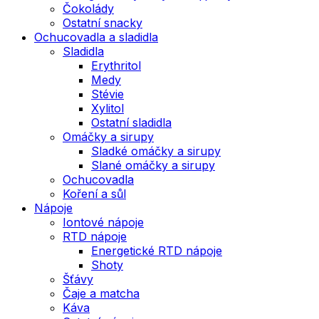
Čokolády
Ostatní snacky
Ochucovadla a sladidla
Sladidla
Erythritol
Medy
Stévie
Xylitol
Ostatní sladidla
Omáčky a sirupy
Sladké omáčky a sirupy
Slané omáčky a sirupy
Ochucovadla
Koření a sůl
Nápoje
Iontové nápoje
RTD nápoje
Energetické RTD nápoje
Shoty
Šťávy
Čaje a matcha
Káva