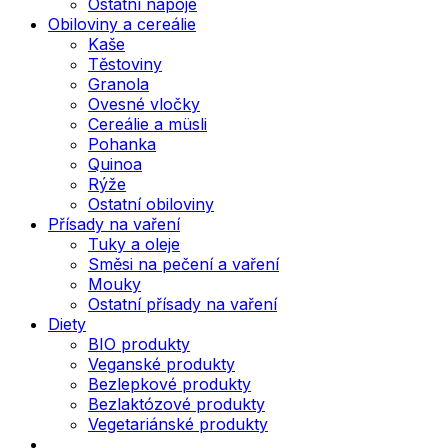
Ostatní nápoje
Obiloviny a cereálie
Kaše
Těstoviny
Granola
Ovesné vločky
Cereálie a müsli
Pohanka
Quinoa
Rýže
Ostatní obiloviny
Přísady na vaření
Tuky a oleje
Směsi na pečení a vaření
Mouky
Ostatní přísady na vaření
Diety
BIO produkty
Veganské produkty
Bezlepkové produkty
Bezlaktózové produkty
Vegetariánské produkty