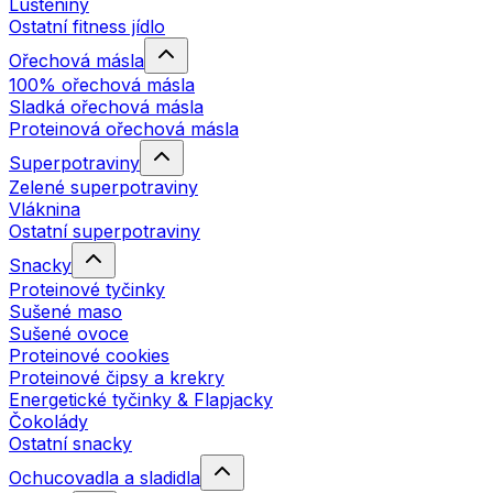
Luštěniny
Ostatní fitness jídlo
Ořechová másla
100% ořechová másla
Sladká ořechová másla
Proteinová ořechová másla
Superpotraviny
Zelené superpotraviny
Vláknina
Ostatní superpotraviny
Snacky
Proteinové tyčinky
Sušené maso
Sušené ovoce
Proteinové cookies
Proteinové čipsy a krekry
Energetické tyčinky & Flapjacky
Čokolády
Ostatní snacky
Ochucovadla a sladidla