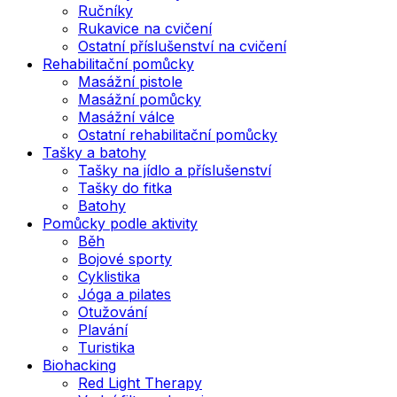
Ručníky
Rukavice na cvičení
Ostatní příslušenství na cvičení
Rehabilitační pomůcky
Masážní pistole
Masážní pomůcky
Masážní válce
Ostatní rehabilitační pomůcky
Tašky a batohy
Tašky na jídlo a příslušenství
Tašky do fitka
Batohy
Pomůcky podle aktivity
Běh
Bojové sporty
Cyklistika
Jóga a pilates
Otužování
Plavání
Turistika
Biohacking
Red Light Therapy