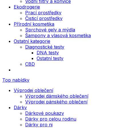
Vodní filtry a konvice
Ekodrogerie
Prací prostředky
Čisticí prostředky
Přírodní kosmetika
Sprchové gely a mýdla
Šampony a vlasová kosmetika
Ostatní kategorie
Diagnostické testy
DNA testy
Ostatní testy
CBD
Top nabídky
Výprodej oblečení
Výprodej dámského oblečení
Výprodej pánského oblečení
Dárky
Dárkové poukazy
Dárky pro celou rodinu
Dárky pro ni