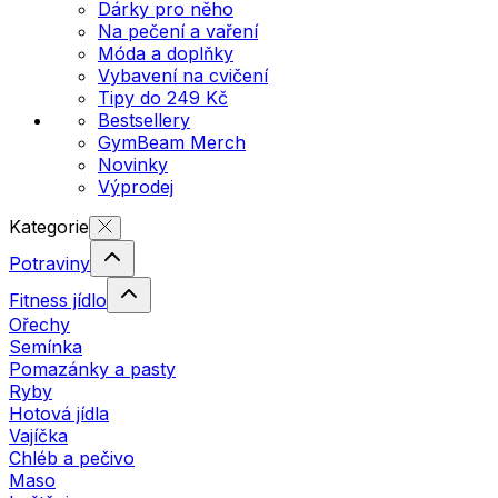
Dárky pro něho
Na pečení a vaření
Móda a doplňky
Vybavení na cvičení
Tipy do 249 Kč
Bestsellery
GymBeam Merch
Novinky
Výprodej
Kategorie
Potraviny
Fitness jídlo
Ořechy
Semínka
Pomazánky a pasty
Ryby
Hotová jídla
Vajíčka
Chléb a pečivo
Maso