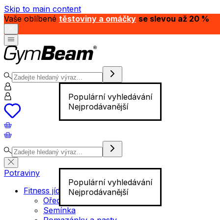
Skip to main content
Vaše oblíbené
těstoviny a omáčky
se slevou až 20 %
Populární vyhledávání
Nejprodávanější
Potraviny
Populární vyhledávání
Fitness jídlo
Nejprodávanější
Ořechy
Semínka
Pomazánky a pasty