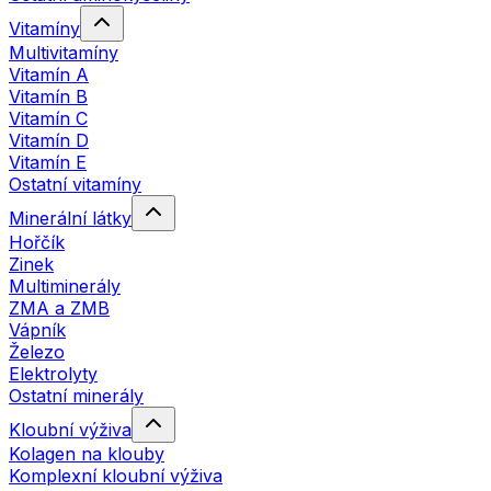
Vitamíny
Multivitamíny
Vitamín A
Vitamín B
Vitamín C
Vitamín D
Vitamín E
Ostatní vitamíny
Minerální látky
Hořčík
Zinek
Multiminerály
ZMA a ZMB
Vápník
Železo
Elektrolyty
Ostatní minerály
Kloubní výživa
Kolagen na klouby
Komplexní kloubní výživa