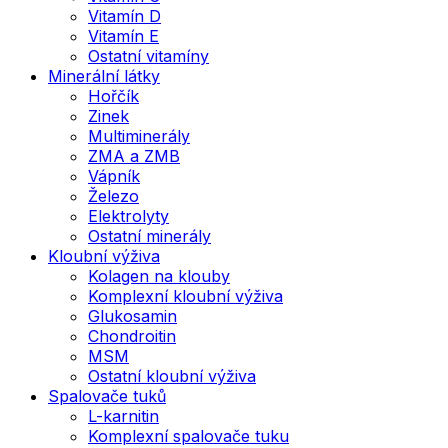
Vitamín D
Vitamín E
Ostatní vitamíny
Minerální látky
Hořčík
Zinek
Multiminerály
ZMA a ZMB
Vápník
Železo
Elektrolyty
Ostatní minerály
Kloubní výživa
Kolagen na klouby
Komplexní kloubní výživa
Glukosamin
Chondroitin
MSM
Ostatní kloubní výživa
Spalovače tuků
L-karnitin
Komplexní spalovače tuku