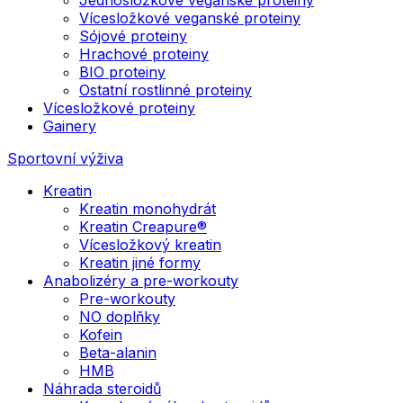
Vícesložkové veganské proteiny
Sójové proteiny
Hrachové proteiny
BIO proteiny
Ostatní rostlinné proteiny
Vícesložkové proteiny
Gainery
Sportovní výživa
Kreatin
Kreatin monohydrát
Kreatin Creapure®
Vícesložkový kreatin
Kreatin jiné formy
Anabolizéry a pre-workouty
Pre-workouty
NO doplňky
Kofein
Beta-alanin
HMB
Náhrada steroidů