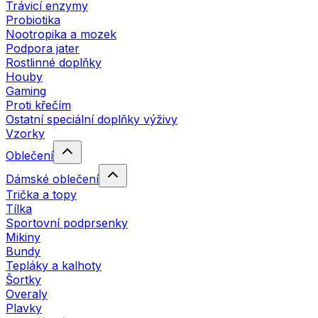
Trávicí enzymy
Probiotika
Nootropika a mozek
Podpora jater
Rostlinné doplňky
Houby
Gaming
Proti křečím
Ostatní speciální doplňky výživy
Vzorky
Oblečení
Dámské oblečení
Trička a topy
Tílka
Sportovní podprsenky
Mikiny
Bundy
Tepláky a kalhoty
Šortky
Overaly
Plavky