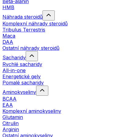
Beta-alanin
HMB
Náhrada steroidů
Komplexní náhrady steroidů
Tribulus Terrestris
Maca
DAA
Ostatní náhrady steroidů
Sacharidy
Rychlé sacharidy
All-in-one
Energetické gely
Pomalé sacharidy
Aminokyseliny
BCAA
EAA
Komplexní aminokyseliny
Glutamin
Citrulin
Arginin
Ostatní aminokyseliny