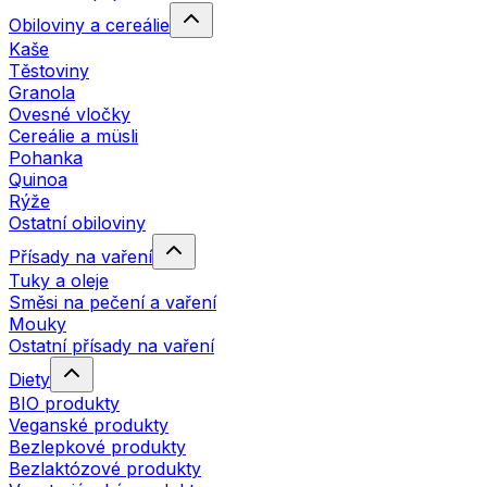
Obiloviny a cereálie
Kaše
Těstoviny
Granola
Ovesné vločky
Cereálie a müsli
Pohanka
Quinoa
Rýže
Ostatní obiloviny
Přísady na vaření
Tuky a oleje
Směsi na pečení a vaření
Mouky
Ostatní přísady na vaření
Diety
BIO produkty
Veganské produkty
Bezlepkové produkty
Bezlaktózové produkty