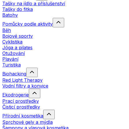
Tašky na jídlo a příslušenství
Tašky do fitka
Batohy
Pomůcky podle aktivity
Běh
Bojové sporty
Cyklistika
Jóga a pilates
Otužování
Plavání
Turistika
Biohacking
Red Light Therapy
Vodní filtry a konvice
Ekodrogerie
Prací prostředky
Čisticí prostředky
Přírodní kosmetika
Sprchové gely a mýdla
Šampony a vlasová kosmetika