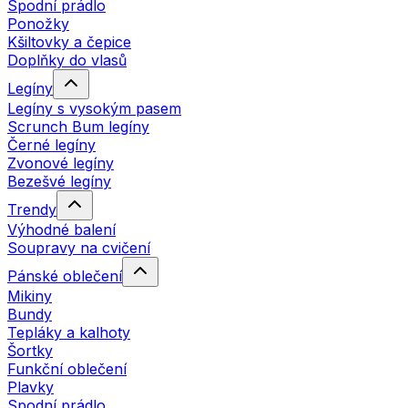
Spodní prádlo
Ponožky
Kšiltovky a čepice
Doplňky do vlasů
Legíny
Legíny s vysokým pasem
Scrunch Bum legíny
Černé legíny
Zvonové legíny
Bezešvé legíny
Trendy
Výhodné balení
Soupravy na cvičení
Pánské oblečení
Mikiny
Bundy
Tepláky a kalhoty
Šortky
Funkční oblečení
Plavky
Spodní prádlo