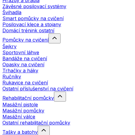
Hrazdy a bradla
Závěsné posilovací systémy
Švihadla
Smart pomůcky na cvičení
Posilovací klece a stojany
Domácí trénink ostatní
Pomůcky na cvičení
Šejkry
Sportovní láhve
Bandáže na cvičení
Opasky na cvičení
Trhačky a háky
Ručníky
Rukavice na cvičení
Ostatní příslušenství na cvičení
Rehabilitační pomůcky
Masážní pistole
Masážní pomůcky
Masážní válce
Ostatní rehabilitační pomůcky
Tašky a batohy