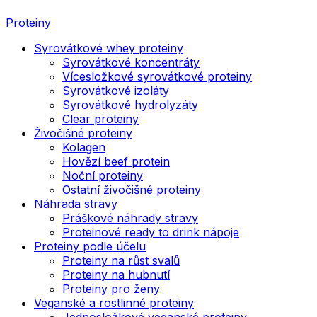
Proteiny
Syrovátkové whey proteiny
Syrovátkové koncentráty
Vícesložkové syrovátkové proteiny
Syrovátkové izoláty
Syrovátkové hydrolyzáty
Clear proteiny
Živočišné proteiny
Kolagen
Hovězí beef protein
Noční proteiny
Ostatní živočišné proteiny
Náhrada stravy
Práškové náhrady stravy
Proteinové ready to drink nápoje
Proteiny podle účelu
Proteiny na růst svalů
Proteiny na hubnutí
Proteiny pro ženy
Veganské a rostlinné proteiny
Jednosložkové veganské proteiny