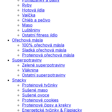
Ryby
Hotová jídla
Vajíčka
Chléb a pečivo
Maso
Luštěniny
Ostatní fitness jídlo
Ořechová másla
100% ořechová másla
Sladká ořechová másla
Proteinová ořechová másla
Superpotraviny
Zelené superpotraviny
Vláknina
Ostatní superpotraviny
Snacky
Proteinové tyčinky
Sušené maso
Sušené ovoce
Proteinové cookies
Proteinové čipsy a krekry
Energetické tyčinky & Flapjacky