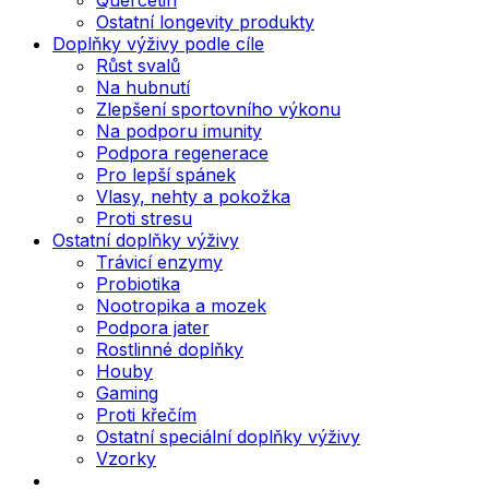
Ostatní longevity produkty
Doplňky výživy podle cíle
Růst svalů
Na hubnutí
Zlepšení sportovního výkonu
Na podporu imunity
Podpora regenerace
Pro lepší spánek
Vlasy, nehty a pokožka
Proti stresu
Ostatní doplňky výživy
Trávicí enzymy
Probiotika
Nootropika a mozek
Podpora jater
Rostlinné doplňky
Houby
Gaming
Proti křečím
Ostatní speciální doplňky výživy
Vzorky