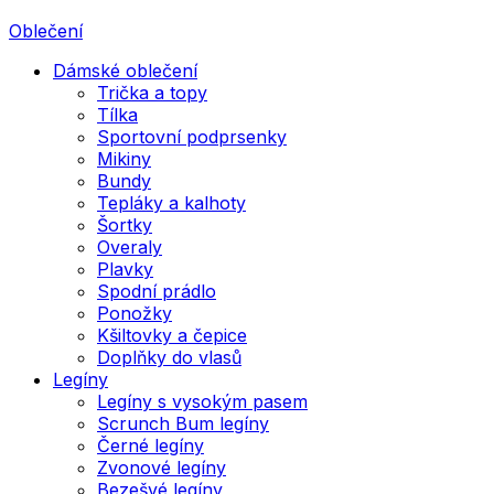
Oblečení
Dámské oblečení
Trička a topy
Tílka
Sportovní podprsenky
Mikiny
Bundy
Tepláky a kalhoty
Šortky
Overaly
Plavky
Spodní prádlo
Ponožky
Kšiltovky a čepice
Doplňky do vlasů
Legíny
Legíny s vysokým pasem
Scrunch Bum legíny
Černé legíny
Zvonové legíny
Bezešvé legíny