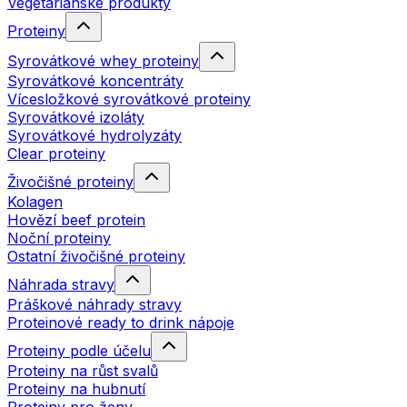
Vegetariánské produkty
Proteiny
Syrovátkové whey proteiny
Syrovátkové koncentráty
Vícesložkové syrovátkové proteiny
Syrovátkové izoláty
Syrovátkové hydrolyzáty
Clear proteiny
Živočišné proteiny
Kolagen
Hovězí beef protein
Noční proteiny
Ostatní živočišné proteiny
Náhrada stravy
Práškové náhrady stravy
Proteinové ready to drink nápoje
Proteiny podle účelu
Proteiny na růst svalů
Proteiny na hubnutí