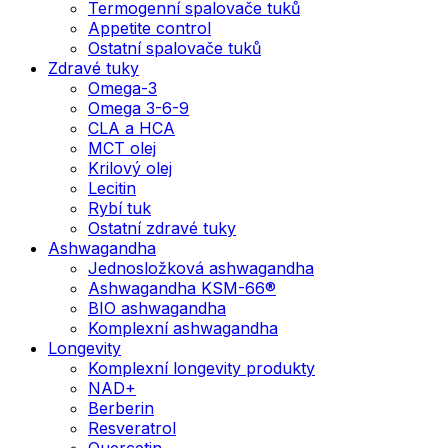
Termogenní spalovače tuků
Appetite control
Ostatní spalovače tuků
Zdravé tuky
Omega-3
Omega 3-6-9
CLA a HCA
MCT olej
Krilový olej
Lecitin
Rybí tuk
Ostatní zdravé tuky
Ashwagandha
Jednosložková ashwagandha
Ashwagandha KSM-66®
BIO ashwagandha
Komplexní ashwagandha
Longevity
Komplexní longevity produkty
NAD+
Berberin
Resveratrol
Quercetin