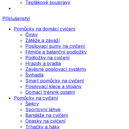
Teplákové soupravy
Příslušenství
Pomůcky na domácí cvičení
Činky
Zátěže a závaží
Posilovací gumy na cvičení
Fitmíče a balanční podložky
Podložky na cvičení
Hrazdy a bradla
Závěsné posilovací systémy
Švihadla
Smart pomůcky na cvičení
Posilovací klece a stojany
Domácí trénink ostatní
Pomůcky na cvičení
Šejkry
Sportovní láhve
Bandáže na cvičení
Opasky na cvičení
Trhačky a háky