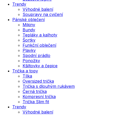
Trendy
Výhodné balení
Soupravy na cvičení
Pánské oblečení
Mikiny
Bundy
Tepláky a kalhoty
Šortky
Funkční oblečení
Plavky
Spodní prádlo
Ponožky
Kšiltovky a čepice
Trička a topy
Tílka
Oversized trička
Trička s dlouhým rukávem
Černá trička
Kompresní trička
Trička Slim fit
Trendy
Výhodné balení