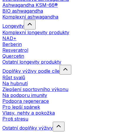
Ashwagandha KSM-66®
BIO ashwagandha
Komplexní ashwagandha
Longevity
Komplexní longevity produkty
NAD+
Berberin
Resveratrol
Quercetin
Ostatní longevity produkty
Doplňky výživy podle cíle
Růst svalů
Na hubnutí
Zlepšení sportovního výkonu
Na podporu imunity
Podpora regenerace
Pro lepší spánek
Vlasy, nehty a pokožka
Proti stresu
Ostatní doplňky výživy