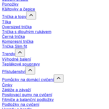
Ponožky
Kšiltovky a čepice
Trička a topy
Tílka
Oversized trička
Trička s dlouhým rukávem
Černá trička
Kompresní trička
Trička Slim fit
Trendy
Výhodné balení
Teplákové soupravy
Příslušenství
Pomůcky na domácí cvičení
Činky
Zátěže a závaží
Posilovací gumy na cvičení
Fitmíče a balanční podložky
Podložky na cvičení