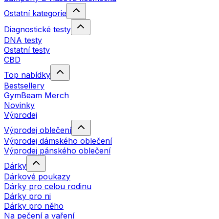
Ostatní kategorie
Diagnostické testy
DNA testy
Ostatní testy
CBD
Top nabídky
Bestsellery
GymBeam Merch
Novinky
Výprodej
Výprodej oblečení
Výprodej dámského oblečení
Výprodej pánského oblečení
Dárky
Dárkové poukazy
Dárky pro celou rodinu
Dárky pro ni
Dárky pro něho
Na pečení a vaření