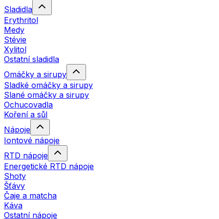
Sladidla
Erythritol
Medy
Stévie
Xylitol
Ostatní sladidla
Omáčky a sirupy
Sladké omáčky a sirupy
Slané omáčky a sirupy
Ochucovadla
Koření a sůl
Nápoje
Iontové nápoje
RTD nápoje
Energetické RTD nápoje
Shoty
Šťávy
Čaje a matcha
Káva
Ostatní nápoje