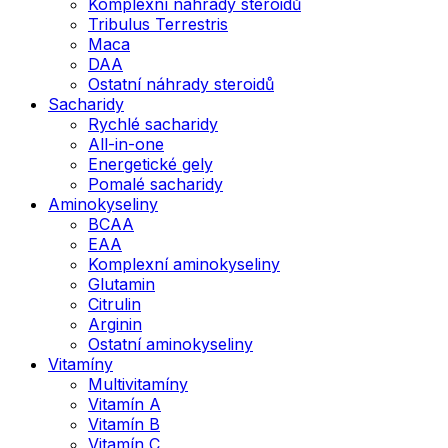
Komplexní náhrady steroidů
Tribulus Terrestris
Maca
DAA
Ostatní náhrady steroidů
Sacharidy
Rychlé sacharidy
All-in-one
Energetické gely
Pomalé sacharidy
Aminokyseliny
BCAA
EAA
Komplexní aminokyseliny
Glutamin
Citrulin
Arginin
Ostatní aminokyseliny
Vitamíny
Multivitamíny
Vitamín A
Vitamín B
Vitamín C