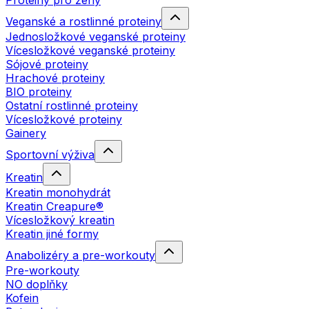
Proteiny pro ženy
Veganské a rostlinné proteiny
Jednosložkové veganské proteiny
Vícesložkové veganské proteiny
Sójové proteiny
Hrachové proteiny
BIO proteiny
Ostatní rostlinné proteiny
Vícesložkové proteiny
Gainery
Sportovní výživa
Kreatin
Kreatin monohydrát
Kreatin Creapure®
Vícesložkový kreatin
Kreatin jiné formy
Anabolizéry a pre-workouty
Pre-workouty
NO doplňky
Kofein