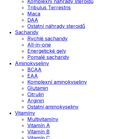
Komplexní náhrady steroidů
Tribulus Terrestris
Maca
DAA
Ostatní náhrady steroidů
Sacharidy
Rychlé sacharidy
All-in-one
Energetické gely
Pomalé sacharidy
Aminokyseliny
BCAA
EAA
Komplexní aminokyseliny
Glutamin
Citrulin
Arginin
Ostatní aminokyseliny
Vitamíny
Multivitamíny
Vitamín A
Vitamín B
Vitamín C