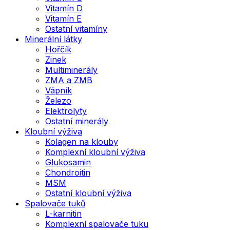
Vitamín D
Vitamín E
Ostatní vitamíny
Minerální látky
Hořčík
Zinek
Multiminerály
ZMA a ZMB
Vápník
Železo
Elektrolyty
Ostatní minerály
Kloubní výživa
Kolagen na klouby
Komplexní kloubní výživa
Glukosamin
Chondroitin
MSM
Ostatní kloubní výživa
Spalovače tuků
L-karnitin
Komplexní spalovače tuku