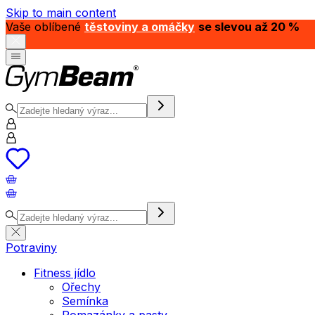
Skip to main content
Vaše oblíbené
těstoviny a omáčky
se slevou až 20 %
Potraviny
Fitness jídlo
Ořechy
Semínka
Pomazánky a pasty