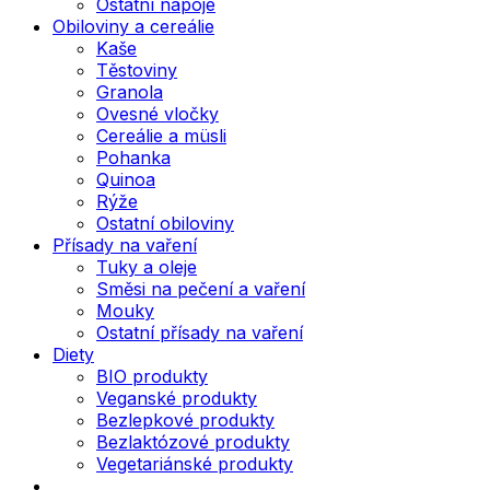
Ostatní nápoje
Obiloviny a cereálie
Kaše
Těstoviny
Granola
Ovesné vločky
Cereálie a müsli
Pohanka
Quinoa
Rýže
Ostatní obiloviny
Přísady na vaření
Tuky a oleje
Směsi na pečení a vaření
Mouky
Ostatní přísady na vaření
Diety
BIO produkty
Veganské produkty
Bezlepkové produkty
Bezlaktózové produkty
Vegetariánské produkty