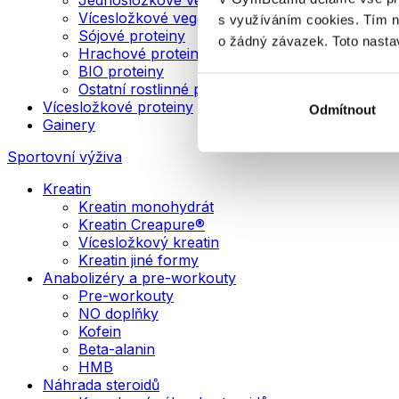
Vícesložkové veganské proteiny
s využíváním cookies. Tím 
Sójové proteiny
o žádný závazek. Toto nasta
Hrachové proteiny
BIO proteiny
Ostatní rostlinné proteiny
Vícesložkové proteiny
Odmítnout
Gainery
Sportovní výživa
Kreatin
Kreatin monohydrát
Kreatin Creapure®
Vícesložkový kreatin
Kreatin jiné formy
Anabolizéry a pre-workouty
Pre-workouty
NO doplňky
Kofein
Beta-alanin
HMB
Náhrada steroidů