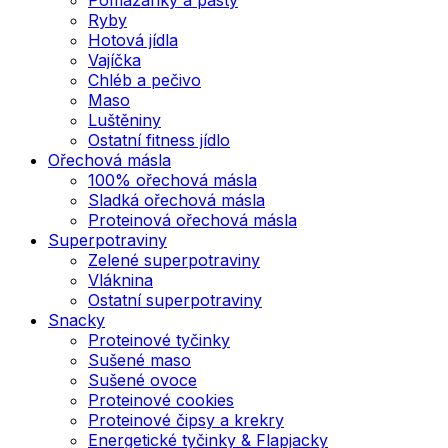
Ryby
Hotová jídla
Vajíčka
Chléb a pečivo
Maso
Luštěniny
Ostatní fitness jídlo
Ořechová másla
100% ořechová másla
Sladká ořechová másla
Proteinová ořechová másla
Superpotraviny
Zelené superpotraviny
Vláknina
Ostatní superpotraviny
Snacky
Proteinové tyčinky
Sušené maso
Sušené ovoce
Proteinové cookies
Proteinové čipsy a krekry
Energetické tyčinky & Flapjacky