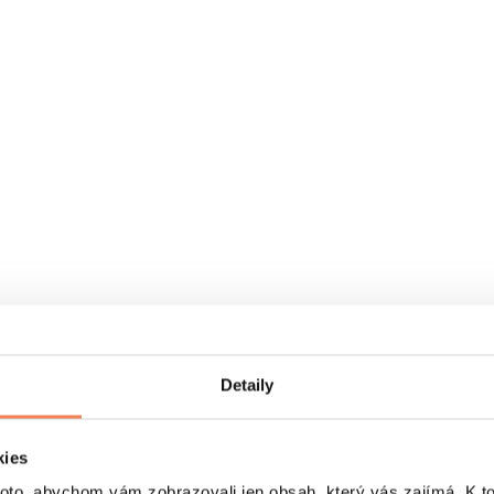
Detaily
kies
o, abychom vám zobrazovali jen obsah, který vás zajímá. K t