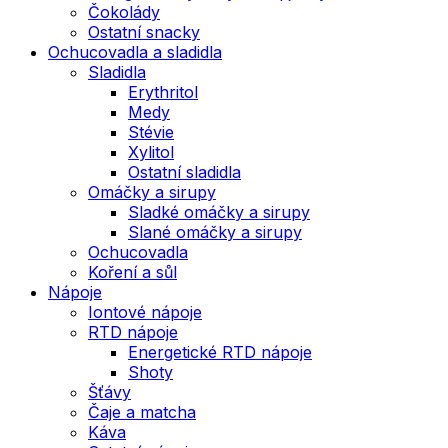
Čokolády
Ostatní snacky
Ochucovadla a sladidla
Sladidla
Erythritol
Medy
Stévie
Xylitol
Ostatní sladidla
Omáčky a sirupy
Sladké omáčky a sirupy
Slané omáčky a sirupy
Ochucovadla
Koření a sůl
Nápoje
Iontové nápoje
RTD nápoje
Energetické RTD nápoje
Shoty
Šťávy
Čaje a matcha
Káva