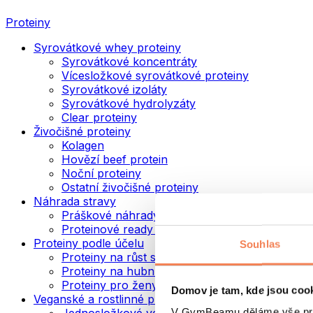
Proteiny
Syrovátkové whey proteiny
Syrovátkové koncentráty
Vícesložkové syrovátkové proteiny
Syrovátkové izoláty
Syrovátkové hydrolyzáty
Clear proteiny
Živočišné proteiny
Kolagen
Hovězí beef protein
Noční proteiny
Ostatní živočišné proteiny
Náhrada stravy
Práškové náhrady stravy
Proteinové ready to drink nápoje
Proteiny podle účelu
Souhlas
Proteiny na růst svalů
Proteiny na hubnutí
Proteiny pro ženy
Domov je tam, kde jsou coo
Veganské a rostlinné proteiny
V GymBeamu děláme vše prot
Jednosložkové veganské proteiny