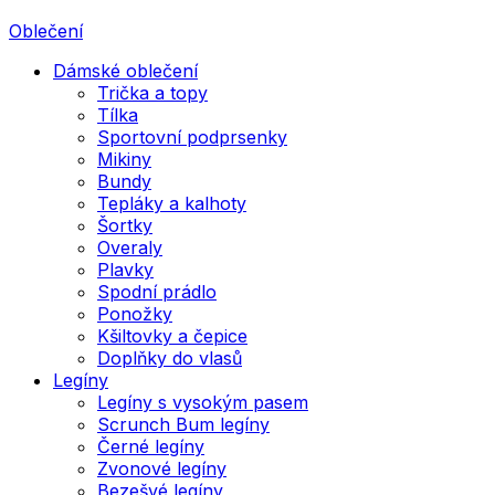
Oblečení
Dámské oblečení
Trička a topy
Tílka
Sportovní podprsenky
Mikiny
Bundy
Tepláky a kalhoty
Šortky
Overaly
Plavky
Spodní prádlo
Ponožky
Kšiltovky a čepice
Doplňky do vlasů
Legíny
Legíny s vysokým pasem
Scrunch Bum legíny
Černé legíny
Zvonové legíny
Bezešvé legíny