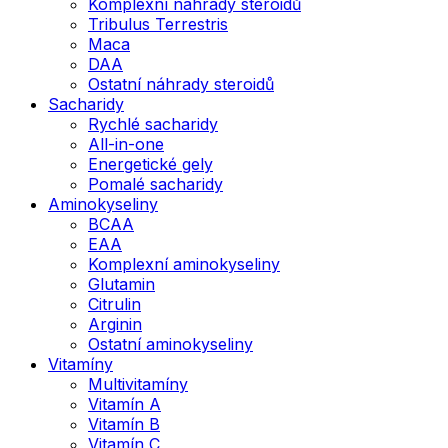
Komplexní náhrady steroidů
Tribulus Terrestris
Maca
DAA
Ostatní náhrady steroidů
Sacharidy
Rychlé sacharidy
All-in-one
Energetické gely
Pomalé sacharidy
Aminokyseliny
BCAA
EAA
Komplexní aminokyseliny
Glutamin
Citrulin
Arginin
Ostatní aminokyseliny
Vitamíny
Multivitamíny
Vitamín A
Vitamín B
Vitamín C