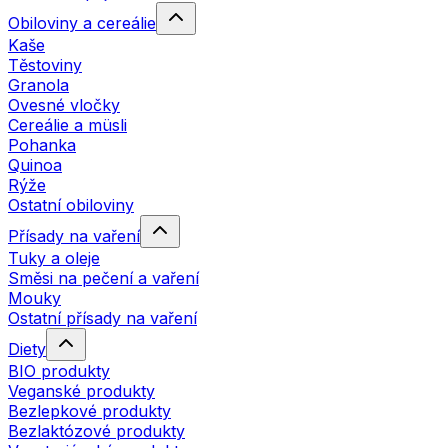
Obiloviny a cereálie
Kaše
Těstoviny
Granola
Ovesné vločky
Cereálie a müsli
Pohanka
Quinoa
Rýže
Ostatní obiloviny
Přísady na vaření
Tuky a oleje
Směsi na pečení a vaření
Mouky
Ostatní přísady na vaření
Diety
BIO produkty
Veganské produkty
Bezlepkové produkty
Bezlaktózové produkty