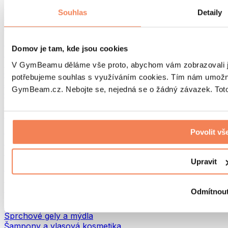
Tašky na jídlo a příslušenství
Souhlas
Detaily
Tašky do fitka
Batohy
Pomůcky podle aktivity
Domov je tam, kde jsou cookies
Běh
Bojové sporty
V GymBeamu děláme vše proto, abychom vám zobrazovali je
Cyklistika
potřebujeme souhlas s využíváním cookies. Tím nám umožní
Jóga a pilates
GymBeam.cz. Nebojte se, nejedná se o žádný závazek. Toto 
Otužování
Plavání
Turistika
Biohacking
Povolit vš
Red Light Therapy
Vodní filtry a konvice
Upravit
Ekodrogerie
Prací prostředky
Čisticí prostředky
Odmítnou
Přírodní kosmetika
Sprchové gely a mýdla
Šampony a vlasová kosmetika