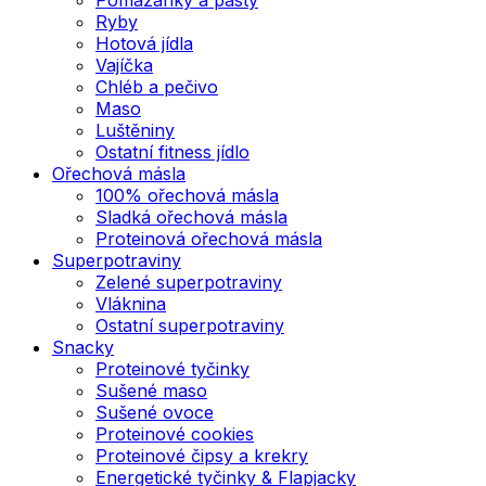
Ryby
Hotová jídla
Vajíčka
Chléb a pečivo
Maso
Luštěniny
Ostatní fitness jídlo
Ořechová másla
100% ořechová másla
Sladká ořechová másla
Proteinová ořechová másla
Superpotraviny
Zelené superpotraviny
Vláknina
Ostatní superpotraviny
Snacky
Proteinové tyčinky
Sušené maso
Sušené ovoce
Proteinové cookies
Proteinové čipsy a krekry
Energetické tyčinky & Flapjacky