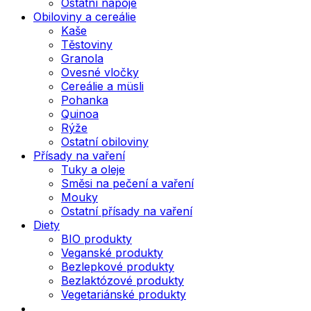
Ostatní nápoje
Obiloviny a cereálie
Kaše
Těstoviny
Granola
Ovesné vločky
Cereálie a müsli
Pohanka
Quinoa
Rýže
Ostatní obiloviny
Přísady na vaření
Tuky a oleje
Směsi na pečení a vaření
Mouky
Ostatní přísady na vaření
Diety
BIO produkty
Veganské produkty
Bezlepkové produkty
Bezlaktózové produkty
Vegetariánské produkty