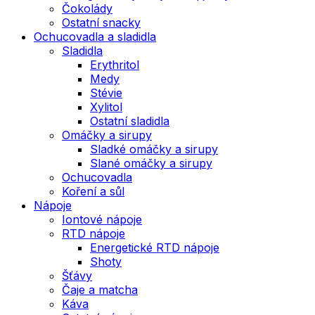
Čokolády
Ostatní snacky
Ochucovadla a sladidla
Sladidla
Erythritol
Medy
Stévie
Xylitol
Ostatní sladidla
Omáčky a sirupy
Sladké omáčky a sirupy
Slané omáčky a sirupy
Ochucovadla
Koření a sůl
Nápoje
Iontové nápoje
RTD nápoje
Energetické RTD nápoje
Shoty
Šťávy
Čaje a matcha
Káva