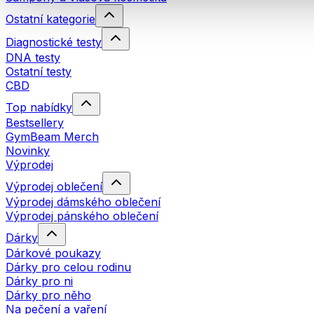
Ostatní kategorie
Diagnostické testy
DNA testy
Ostatní testy
CBD
Top nabídky
Bestsellery
GymBeam Merch
Novinky
Výprodej
Výprodej oblečení
Výprodej dámského oblečení
Výprodej pánského oblečení
Dárky
Dárkové poukazy
Dárky pro celou rodinu
Dárky pro ni
Dárky pro něho
Na pečení a vaření