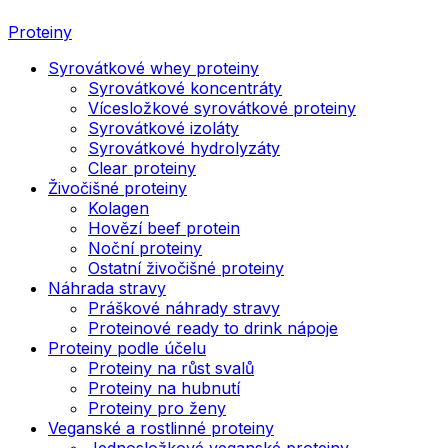
Proteiny
Syrovátkové whey proteiny
Syrovátkové koncentráty
Vícesložkové syrovátkové proteiny
Syrovátkové izoláty
Syrovátkové hydrolyzáty
Clear proteiny
Živočišné proteiny
Kolagen
Hovězí beef protein
Noční proteiny
Ostatní živočišné proteiny
Náhrada stravy
Práškové náhrady stravy
Proteinové ready to drink nápoje
Proteiny podle účelu
Proteiny na růst svalů
Proteiny na hubnutí
Proteiny pro ženy
Veganské a rostlinné proteiny
Jednosložkové veganské proteiny