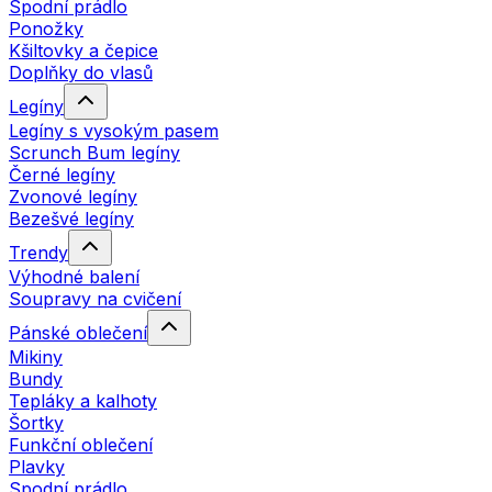
Spodní prádlo
Ponožky
Kšiltovky a čepice
Doplňky do vlasů
Legíny
Legíny s vysokým pasem
Scrunch Bum legíny
Černé legíny
Zvonové legíny
Bezešvé legíny
Trendy
Výhodné balení
Soupravy na cvičení
Pánské oblečení
Mikiny
Bundy
Tepláky a kalhoty
Šortky
Funkční oblečení
Plavky
Spodní prádlo