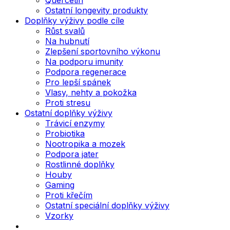
Ostatní longevity produkty
Doplňky výživy podle cíle
Růst svalů
Na hubnutí
Zlepšení sportovního výkonu
Na podporu imunity
Podpora regenerace
Pro lepší spánek
Vlasy, nehty a pokožka
Proti stresu
Ostatní doplňky výživy
Trávicí enzymy
Probiotika
Nootropika a mozek
Podpora jater
Rostlinné doplňky
Houby
Gaming
Proti křečím
Ostatní speciální doplňky výživy
Vzorky