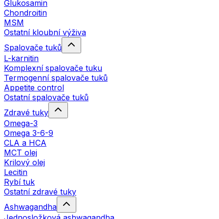
Glukosamin
Chondroitin
MSM
Ostatní kloubní výživa
Spalovače tuků
L-karnitin
Komplexní spalovače tuku
Termogenní spalovače tuků
Appetite control
Ostatní spalovače tuků
Zdravé tuky
Omega-3
Omega 3-6-9
CLA a HCA
MCT olej
Krilový olej
Lecitin
Rybí tuk
Ostatní zdravé tuky
Ashwagandha
Jednosložková ashwagandha