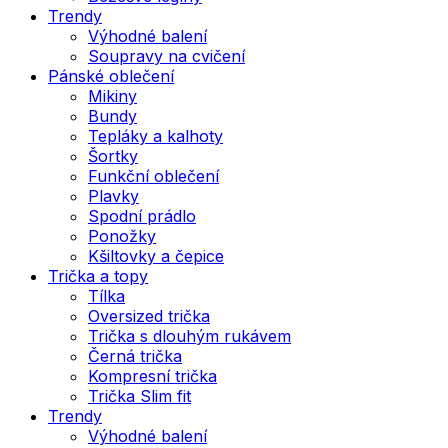
Trendy
Výhodné balení
Soupravy na cvičení
Pánské oblečení
Mikiny
Bundy
Tepláky a kalhoty
Šortky
Funkční oblečení
Plavky
Spodní prádlo
Ponožky
Kšiltovky a čepice
Trička a topy
Tílka
Oversized trička
Trička s dlouhým rukávem
Černá trička
Kompresní trička
Trička Slim fit
Trendy
Výhodné balení