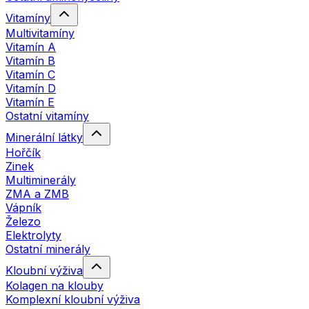
Vitamíny
Multivitamíny
Vitamín A
Vitamín B
Vitamín C
Vitamín D
Vitamín E
Ostatní vitamíny
Minerální látky
Hořčík
Zinek
Multiminerály
ZMA a ZMB
Vápník
Železo
Elektrolyty
Ostatní minerály
Kloubní výživa
Kolagen na klouby
Komplexní kloubní výživa