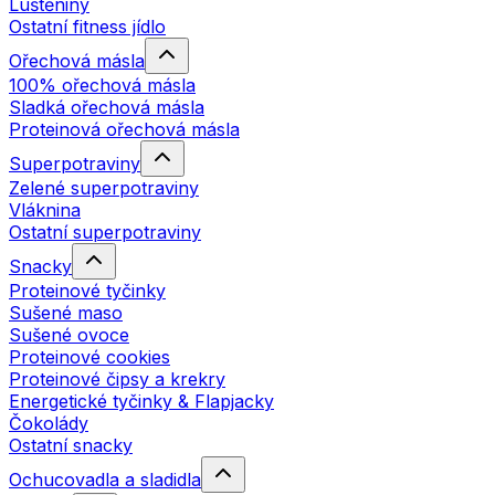
Luštěniny
Ostatní fitness jídlo
Ořechová másla
100% ořechová másla
Sladká ořechová másla
Proteinová ořechová másla
Superpotraviny
Zelené superpotraviny
Vláknina
Ostatní superpotraviny
Snacky
Proteinové tyčinky
Sušené maso
Sušené ovoce
Proteinové cookies
Proteinové čipsy a krekry
Energetické tyčinky & Flapjacky
Čokolády
Ostatní snacky
Ochucovadla a sladidla