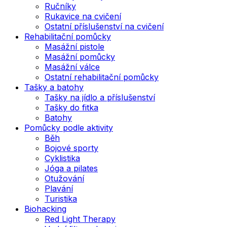
Ručníky
Rukavice na cvičení
Ostatní příslušenství na cvičení
Rehabilitační pomůcky
Masážní pistole
Masážní pomůcky
Masážní válce
Ostatní rehabilitační pomůcky
Tašky a batohy
Tašky na jídlo a příslušenství
Tašky do fitka
Batohy
Pomůcky podle aktivity
Běh
Bojové sporty
Cyklistika
Jóga a pilates
Otužování
Plavání
Turistika
Biohacking
Red Light Therapy