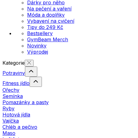
Dárky pro něho
Na pečení a vaření
Móda a doplňky
Vybavení na cvičení
Tipy do 249 Kč
Bestsellery
GymBeam Merch
Novinky
Výprodej
Kategorie
Potraviny
Fitness jídlo
Ořechy
Semínka
Pomazánky a pasty
Ryby
Hotová jídla
Vajíčka
Chléb a pečivo
Maso