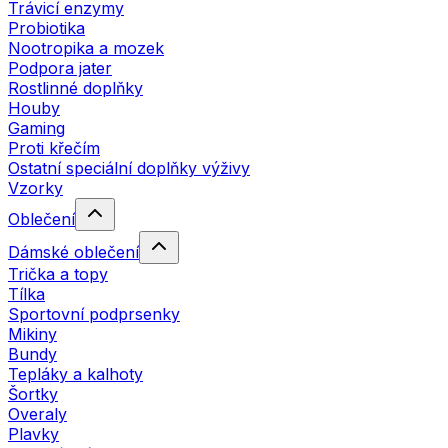
Trávicí enzymy
Probiotika
Nootropika a mozek
Podpora jater
Rostlinné doplňky
Houby
Gaming
Proti křečím
Ostatní speciální doplňky výživy
Vzorky
Oblečení
Dámské oblečení
Trička a topy
Tílka
Sportovní podprsenky
Mikiny
Bundy
Tepláky a kalhoty
Šortky
Overaly
Plavky