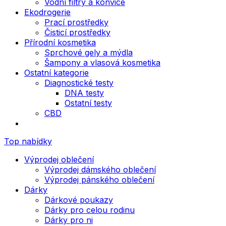
Vodní filtry a konvice
Ekodrogerie
Prací prostředky
Čisticí prostředky
Přírodní kosmetika
Sprchové gely a mýdla
Šampony a vlasová kosmetika
Ostatní kategorie
Diagnostické testy
DNA testy
Ostatní testy
CBD
Top nabídky
Výprodej oblečení
Výprodej dámského oblečení
Výprodej pánského oblečení
Dárky
Dárkové poukazy
Dárky pro celou rodinu
Dárky pro ni