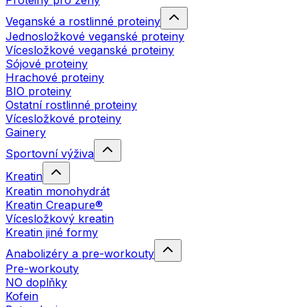
Proteiny pro ženy
Veganské a rostlinné proteiny
Jednosložkové veganské proteiny
Vícesložkové veganské proteiny
Sójové proteiny
Hrachové proteiny
BIO proteiny
Ostatní rostlinné proteiny
Vícesložkové proteiny
Gainery
Sportovní výživa
Kreatin
Kreatin monohydrát
Kreatin Creapure®
Vícesložkový kreatin
Kreatin jiné formy
Anabolizéry a pre-workouty
Pre-workouty
NO doplňky
Kofein