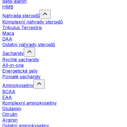
Beta-alanin
HMB
Náhrada steroidů
Komplexní náhrady steroidů
Tribulus Terrestris
Maca
DAA
Ostatní náhrady steroidů
Sacharidy
Rychlé sacharidy
All-in-one
Energetické gely
Pomalé sacharidy
Aminokyseliny
BCAA
EAA
Komplexní aminokyseliny
Glutamin
Citrulin
Arginin
Ostatní aminokyseliny