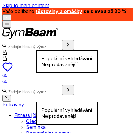
Skip to main content
Vaše oblíbené
těstoviny a omáčky
se slevou až 20 %
Populární vyhledávání
Nejprodávanější
Potraviny
Populární vyhledávání
Fitness jídlo
Nejprodávanější
Ořechy
Semínka
Pomazánky a pasty