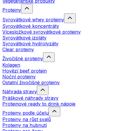
Vegetariánské produkty
Proteiny
Syrovátkové whey proteiny
Syrovátkové koncentráty
Vícesložkové syrovátkové proteiny
Syrovátkové izoláty
Syrovátkové hydrolyzáty
Clear proteiny
Živočišné proteiny
Kolagen
Hovězí beef protein
Noční proteiny
Ostatní živočišné proteiny
Náhrada stravy
Práškové náhrady stravy
Proteinové ready to drink nápoje
Proteiny podle účelu
Proteiny na růst svalů
Proteiny na hubnutí