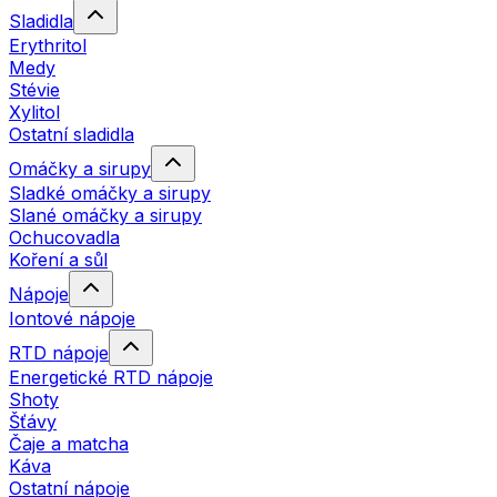
Sladidla
Erythritol
Medy
Stévie
Xylitol
Ostatní sladidla
Omáčky a sirupy
Sladké omáčky a sirupy
Slané omáčky a sirupy
Ochucovadla
Koření a sůl
Nápoje
Iontové nápoje
RTD nápoje
Energetické RTD nápoje
Shoty
Šťávy
Čaje a matcha
Káva
Ostatní nápoje