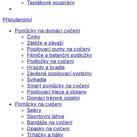
Teplákové soupravy
Příslušenství
Pomůcky na domácí cvičení
Činky
Zátěže a závaží
Posilovací gumy na cvičení
Fitmíče a balanční podložky
Podložky na cvičení
Hrazdy a bradla
Závěsné posilovací systémy
Švihadla
Smart pomůcky na cvičení
Posilovací klece a stojany
Domácí trénink ostatní
Pomůcky na cvičení
Šejkry
Sportovní láhve
Bandáže na cvičení
Opasky na cvičení
Trhačky a háky