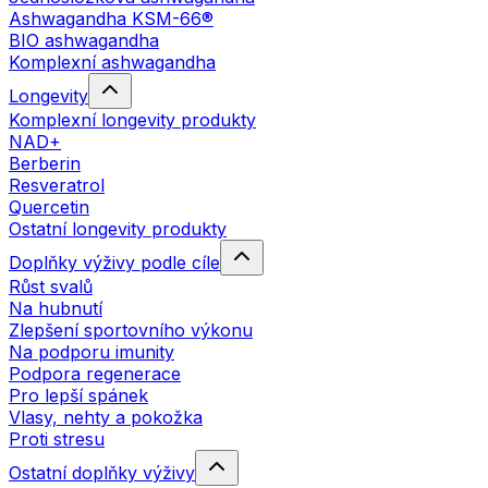
Ashwagandha KSM-66®
BIO ashwagandha
Komplexní ashwagandha
Longevity
Komplexní longevity produkty
NAD+
Berberin
Resveratrol
Quercetin
Ostatní longevity produkty
Doplňky výživy podle cíle
Růst svalů
Na hubnutí
Zlepšení sportovního výkonu
Na podporu imunity
Podpora regenerace
Pro lepší spánek
Vlasy, nehty a pokožka
Proti stresu
Ostatní doplňky výživy