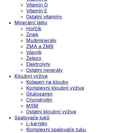
Vitamín D
Vitamín E
Ostatní vitamíny
Minerální látky
Hořčík
Zinek
Multiminerály
ZMA a ZMB
Vápník
Železo
Elektrolyty
Ostatní minerály
Kloubní výživa
Kolagen na klouby
Komplexní kloubní výživa
Glukosamin
Chondroitin
MSM
Ostatní kloubní výživa
Spalovače tuků
L-karnitin
Komplexní spalovače tuku