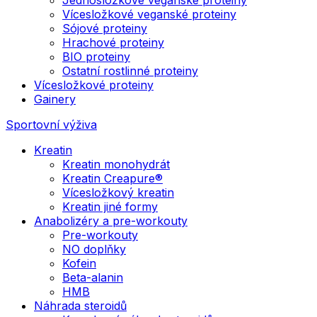
Vícesložkové veganské proteiny
Sójové proteiny
Hrachové proteiny
BIO proteiny
Ostatní rostlinné proteiny
Vícesložkové proteiny
Gainery
Sportovní výživa
Kreatin
Kreatin monohydrát
Kreatin Creapure®
Vícesložkový kreatin
Kreatin jiné formy
Anabolizéry a pre-workouty
Pre-workouty
NO doplňky
Kofein
Beta-alanin
HMB
Náhrada steroidů