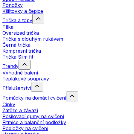
Ponožky
Kšiltovky a čepice
Trička a topy
Tílka
Oversized trička
Trička s dlouhým rukávem
Černá trička
Kompresní trička
Trička Slim fit
Trendy
Výhodné balení
Teplákové soupravy
Příslušenství
Pomůcky na domácí cvičení
Činky
Zátěže a závaží
Posilovací gumy na cvičení
Fitmíče a balanční podložky
Podložky na cvičení