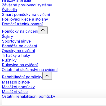
Hrazdy a bradla
Závěsné posilovací systémy
Švihadla
Smart pomůcky na cvičení
Posilovací klece a stojany
Domácí trénink ostatní
Pomůcky na cvičení
Šejkry
Sportovní láhve
Bandáže na cvičení
Opasky na cvičení
Trhačky a háky
Ručníky
Rukavice na cvičení
Ostatní příslušenství na cvičení
Rehabilitační pomůcky
Masážní pistole
Masážní pomůcky
Masážní válce
Ostatní rehabilitační pomůcky
Tašky a batohy