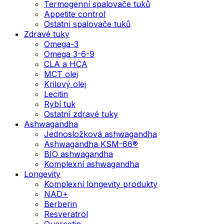
Termogenní spalovače tuků
Appetite control
Ostatní spalovače tuků
Zdravé tuky
Omega-3
Omega 3-6-9
CLA a HCA
MCT olej
Krilový olej
Lecitin
Rybí tuk
Ostatní zdravé tuky
Ashwagandha
Jednosložková ashwagandha
Ashwagandha KSM-66®
BIO ashwagandha
Komplexní ashwagandha
Longevity
Komplexní longevity produkty
NAD+
Berberin
Resveratrol
Quercetin