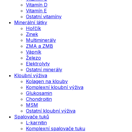
Vitamín D
Vitamín E
Ostatní vitamíny
Minerální látky
Hořčík
Zinek
Multiminerály
ZMA a ZMB
Vápník
Železo
Elektrolyty
Ostatní minerály
Kloubní výživa
Kolagen na klouby
Komplexní kloubní výživa
Glukosamin
Chondroitin
MSM
Ostatní kloubní výživa
Spalovače tuků
L-karnitin
Komplexní spalovače tuku