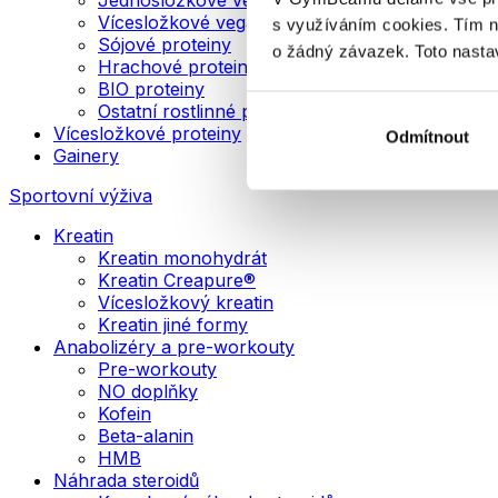
Vícesložkové veganské proteiny
s využíváním cookies. Tím 
Sójové proteiny
o žádný závazek. Toto nasta
Hrachové proteiny
BIO proteiny
Ostatní rostlinné proteiny
Vícesložkové proteiny
Odmítnout
Gainery
Sportovní výživa
Kreatin
Kreatin monohydrát
Kreatin Creapure®
Vícesložkový kreatin
Kreatin jiné formy
Anabolizéry a pre-workouty
Pre-workouty
NO doplňky
Kofein
Beta-alanin
HMB
Náhrada steroidů