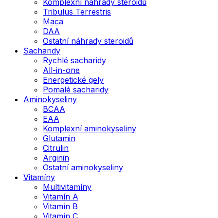
Komplexní náhrady steroidů
Tribulus Terrestris
Maca
DAA
Ostatní náhrady steroidů
Sacharidy
Rychlé sacharidy
All-in-one
Energetické gely
Pomalé sacharidy
Aminokyseliny
BCAA
EAA
Komplexní aminokyseliny
Glutamin
Citrulin
Arginin
Ostatní aminokyseliny
Vitamíny
Multivitamíny
Vitamín A
Vitamín B
Vitamín C