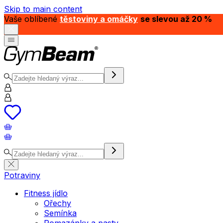
Skip to main content
Vaše oblíbené
těstoviny a omáčky
se slevou až 20 %
Potraviny
Fitness jídlo
Ořechy
Semínka
Pomazánky a pasty