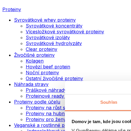
Proteiny
Syrovátkové whey proteiny
Syrovátkové koncentráty
Vícesložkové syrovátkové proteiny
Syrovátkové izoláty
Syrovátkové hydrolyzáty
Clear proteiny
Živočišné proteiny
Kolagen
Hovězí beef protein
Noční proteiny
Ostatní živočišné proteiny
Náhrada stravy
Práškové náhrady stravy
Proteinové ready to drink nápoje
Proteiny podle účelu
Souhlas
Proteiny na růst svalů
Proteiny na hubnutí
Proteiny pro ženy
Domov je tam, kde jsou coo
Veganské a rostlinné proteiny
V GymBeamu děláme vše prot
Jednosložkové veganské proteiny