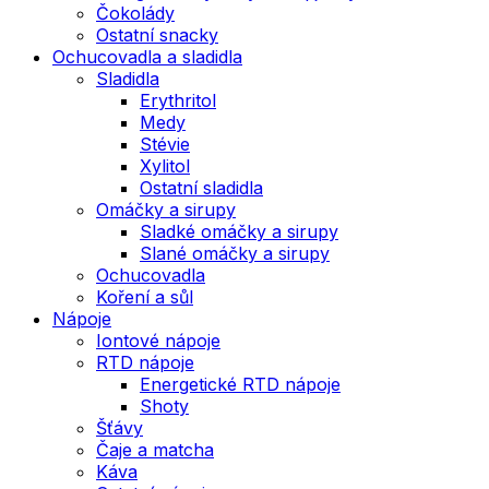
Čokolády
Ostatní snacky
Ochucovadla a sladidla
Sladidla
Erythritol
Medy
Stévie
Xylitol
Ostatní sladidla
Omáčky a sirupy
Sladké omáčky a sirupy
Slané omáčky a sirupy
Ochucovadla
Koření a sůl
Nápoje
Iontové nápoje
RTD nápoje
Energetické RTD nápoje
Shoty
Šťávy
Čaje a matcha
Káva