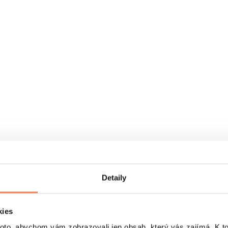
Detaily
kies
o, abychom vám zobrazovali jen obsah, který vás zajímá. K t