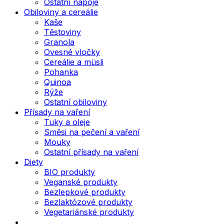
Ostatní nápoje
Obiloviny a cereálie
Kaše
Těstoviny
Granola
Ovesné vločky
Cereálie a müsli
Pohanka
Quinoa
Rýže
Ostatní obiloviny
Přísady na vaření
Tuky a oleje
Směsi na pečení a vaření
Mouky
Ostatní přísady na vaření
Diety
BIO produkty
Veganské produkty
Bezlepkové produkty
Bezlaktózové produkty
Vegetariánské produkty