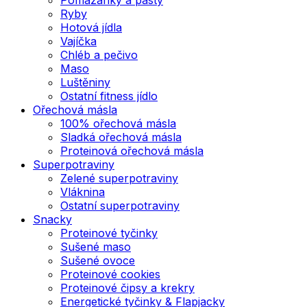
Ryby
Hotová jídla
Vajíčka
Chléb a pečivo
Maso
Luštěniny
Ostatní fitness jídlo
Ořechová másla
100% ořechová másla
Sladká ořechová másla
Proteinová ořechová másla
Superpotraviny
Zelené superpotraviny
Vláknina
Ostatní superpotraviny
Snacky
Proteinové tyčinky
Sušené maso
Sušené ovoce
Proteinové cookies
Proteinové čipsy a krekry
Energetické tyčinky & Flapjacky