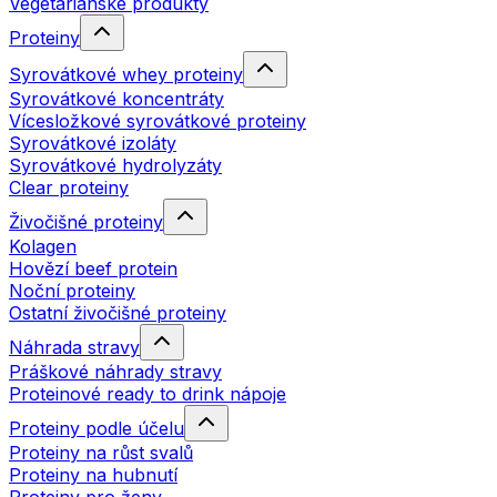
Vegetariánské produkty
Proteiny
Syrovátkové whey proteiny
Syrovátkové koncentráty
Vícesložkové syrovátkové proteiny
Syrovátkové izoláty
Syrovátkové hydrolyzáty
Clear proteiny
Živočišné proteiny
Kolagen
Hovězí beef protein
Noční proteiny
Ostatní živočišné proteiny
Náhrada stravy
Práškové náhrady stravy
Proteinové ready to drink nápoje
Proteiny podle účelu
Proteiny na růst svalů
Proteiny na hubnutí