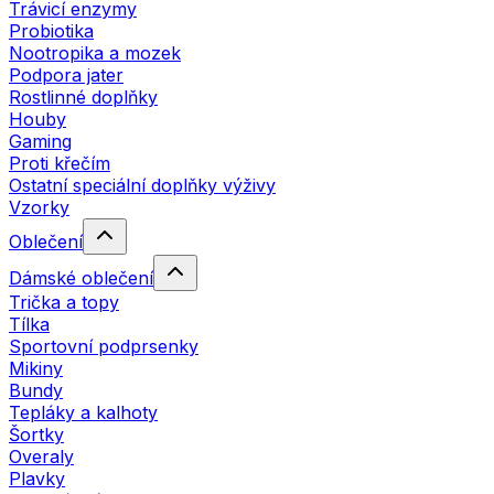
Trávicí enzymy
Probiotika
Nootropika a mozek
Podpora jater
Rostlinné doplňky
Houby
Gaming
Proti křečím
Ostatní speciální doplňky výživy
Vzorky
Oblečení
Dámské oblečení
Trička a topy
Tílka
Sportovní podprsenky
Mikiny
Bundy
Tepláky a kalhoty
Šortky
Overaly
Plavky