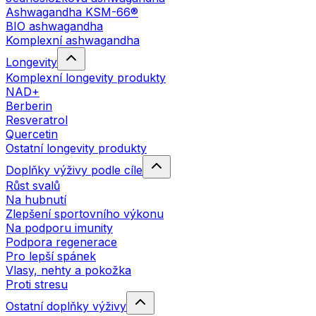
Ashwagandha KSM-66®
BIO ashwagandha
Komplexní ashwagandha
Longevity
Komplexní longevity produkty
NAD+
Berberin
Resveratrol
Quercetin
Ostatní longevity produkty
Doplňky výživy podle cíle
Růst svalů
Na hubnutí
Zlepšení sportovního výkonu
Na podporu imunity
Podpora regenerace
Pro lepší spánek
Vlasy, nehty a pokožka
Proti stresu
Ostatní doplňky výživy