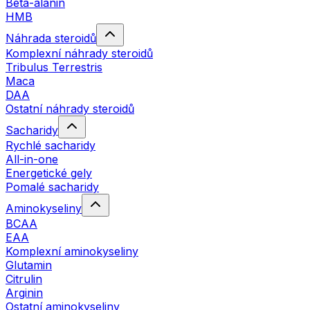
Beta-alanin
HMB
Náhrada steroidů
Komplexní náhrady steroidů
Tribulus Terrestris
Maca
DAA
Ostatní náhrady steroidů
Sacharidy
Rychlé sacharidy
All-in-one
Energetické gely
Pomalé sacharidy
Aminokyseliny
BCAA
EAA
Komplexní aminokyseliny
Glutamin
Citrulin
Arginin
Ostatní aminokyseliny