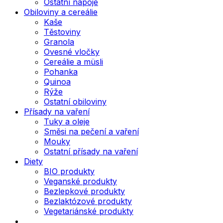
Ostatní nápoje
Obiloviny a cereálie
Kaše
Těstoviny
Granola
Ovesné vločky
Cereálie a müsli
Pohanka
Quinoa
Rýže
Ostatní obiloviny
Přísady na vaření
Tuky a oleje
Směsi na pečení a vaření
Mouky
Ostatní přísady na vaření
Diety
BIO produkty
Veganské produkty
Bezlepkové produkty
Bezlaktózové produkty
Vegetariánské produkty