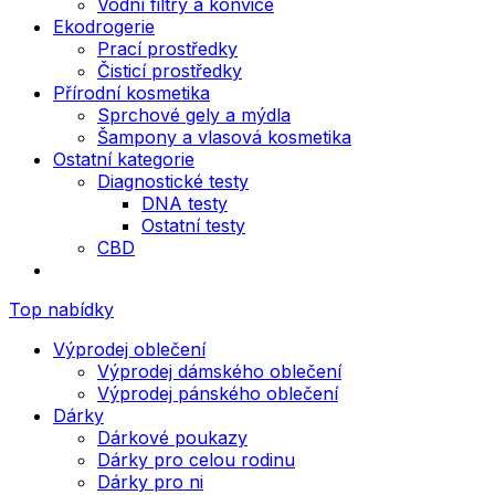
Vodní filtry a konvice
Ekodrogerie
Prací prostředky
Čisticí prostředky
Přírodní kosmetika
Sprchové gely a mýdla
Šampony a vlasová kosmetika
Ostatní kategorie
Diagnostické testy
DNA testy
Ostatní testy
CBD
Top nabídky
Výprodej oblečení
Výprodej dámského oblečení
Výprodej pánského oblečení
Dárky
Dárkové poukazy
Dárky pro celou rodinu
Dárky pro ni