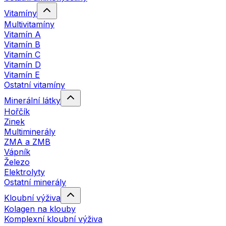
Vitamíny
Multivitamíny
Vitamín A
Vitamín B
Vitamín C
Vitamín D
Vitamín E
Ostatní vitamíny
Minerální látky
Hořčík
Zinek
Multiminerály
ZMA a ZMB
Vápník
Železo
Elektrolyty
Ostatní minerály
Kloubní výživa
Kolagen na klouby
Komplexní kloubní výživa