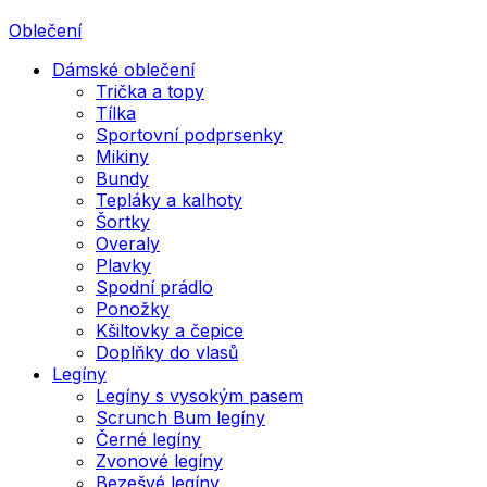
Oblečení
Dámské oblečení
Trička a topy
Tílka
Sportovní podprsenky
Mikiny
Bundy
Tepláky a kalhoty
Šortky
Overaly
Plavky
Spodní prádlo
Ponožky
Kšiltovky a čepice
Doplňky do vlasů
Legíny
Legíny s vysokým pasem
Scrunch Bum legíny
Černé legíny
Zvonové legíny
Bezešvé legíny