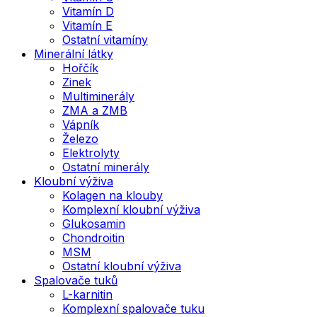
Vitamín D
Vitamín E
Ostatní vitamíny
Minerální látky
Hořčík
Zinek
Multiminerály
ZMA a ZMB
Vápník
Železo
Elektrolyty
Ostatní minerály
Kloubní výživa
Kolagen na klouby
Komplexní kloubní výživa
Glukosamin
Chondroitin
MSM
Ostatní kloubní výživa
Spalovače tuků
L-karnitin
Komplexní spalovače tuku