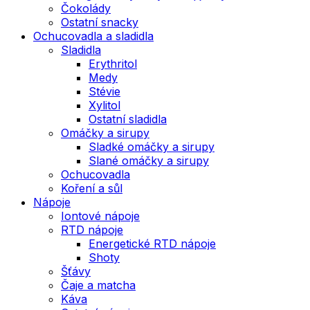
Čokolády
Ostatní snacky
Ochucovadla a sladidla
Sladidla
Erythritol
Medy
Stévie
Xylitol
Ostatní sladidla
Omáčky a sirupy
Sladké omáčky a sirupy
Slané omáčky a sirupy
Ochucovadla
Koření a sůl
Nápoje
Iontové nápoje
RTD nápoje
Energetické RTD nápoje
Shoty
Šťávy
Čaje a matcha
Káva