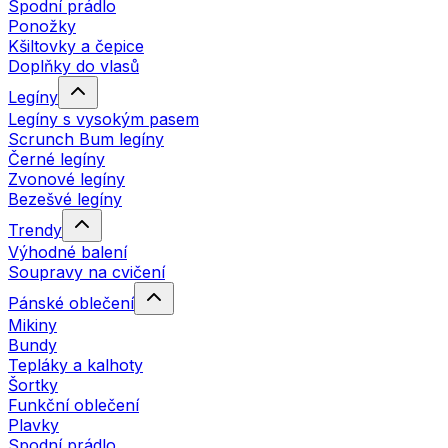
Spodní prádlo
Ponožky
Kšiltovky a čepice
Doplňky do vlasů
Legíny
Legíny s vysokým pasem
Scrunch Bum legíny
Černé legíny
Zvonové legíny
Bezešvé legíny
Trendy
Výhodné balení
Soupravy na cvičení
Pánské oblečení
Mikiny
Bundy
Tepláky a kalhoty
Šortky
Funkční oblečení
Plavky
Spodní prádlo