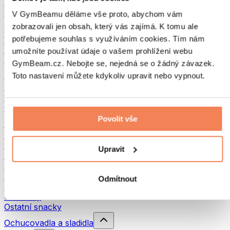
Luštěniny
Ostatní fitness jídlo
V GymBeamu děláme vše proto, abychom vám
zobrazovali jen obsah, který vás zajímá. K tomu ale
Ořechová másla
potřebujeme souhlas s využíváním cookies. Tím nám
100% ořechová másla
Sladká ořechová másla
umožníte používat údaje o vašem prohlížení webu
Proteinová ořechová másla
GymBeam.cz. Nebojte se, nejedná se o žádný závazek.
Superpotraviny
Toto nastavení můžete kdykoliv upravit nebo vypnout.
Zelené superpotraviny
Vláknina
Ostatní superpotraviny
Povolit vše
Snacky
Proteinové tyčinky
Sušené maso
Upravit
Sušené ovoce
Proteinové cookies
Proteinové čipsy a krekry
Odmítnout
Energetické tyčinky & Flapjacky
Čokolády
Ostatní snacky
Ochucovadla a sladidla