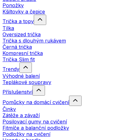
Ponožky
Kšiltovky a čepice
Trička a topy
Tílka
Oversized trička
Trička s dlouhým rukávem
Černá trička
Kompresní trička
Trička Slim fit
Trendy
Výhodné balení
Teplákové soupravy
Příslušenství
Pomůcky na domácí cvičení
Činky
Zátěže a závaží
Posilovací gumy na cvičení
Fitmíče a balanční podložky
Podložky na cvičení