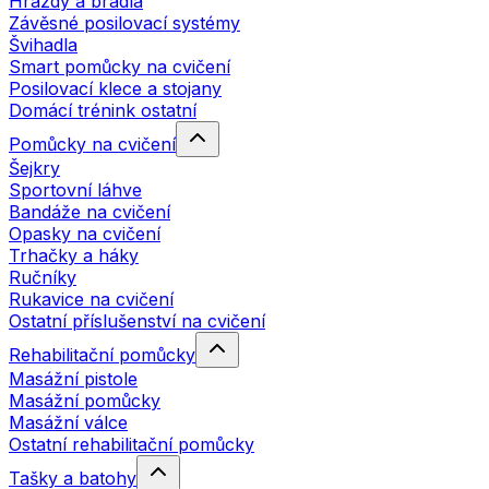
Hrazdy a bradla
Závěsné posilovací systémy
Švihadla
Smart pomůcky na cvičení
Posilovací klece a stojany
Domácí trénink ostatní
Pomůcky na cvičení
Šejkry
Sportovní láhve
Bandáže na cvičení
Opasky na cvičení
Trhačky a háky
Ručníky
Rukavice na cvičení
Ostatní příslušenství na cvičení
Rehabilitační pomůcky
Masážní pistole
Masážní pomůcky
Masážní válce
Ostatní rehabilitační pomůcky
Tašky a batohy