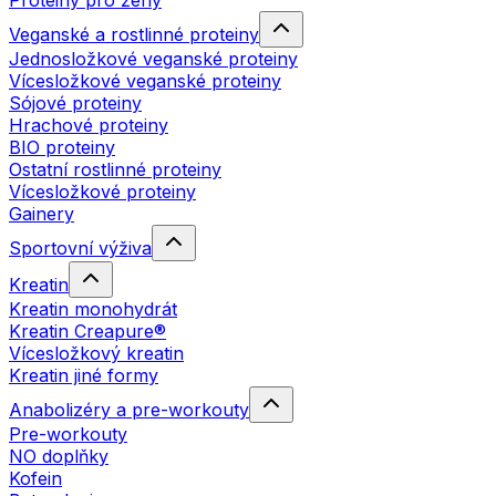
Proteiny pro ženy
Veganské a rostlinné proteiny
Jednosložkové veganské proteiny
Vícesložkové veganské proteiny
Sójové proteiny
Hrachové proteiny
BIO proteiny
Ostatní rostlinné proteiny
Vícesložkové proteiny
Gainery
Sportovní výživa
Kreatin
Kreatin monohydrát
Kreatin Creapure®
Vícesložkový kreatin
Kreatin jiné formy
Anabolizéry a pre-workouty
Pre-workouty
NO doplňky
Kofein