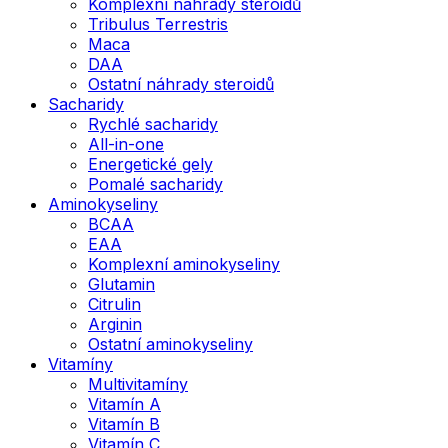
Komplexní náhrady steroidů
Tribulus Terrestris
Maca
DAA
Ostatní náhrady steroidů
Sacharidy
Rychlé sacharidy
All-in-one
Energetické gely
Pomalé sacharidy
Aminokyseliny
BCAA
EAA
Komplexní aminokyseliny
Glutamin
Citrulin
Arginin
Ostatní aminokyseliny
Vitamíny
Multivitamíny
Vitamín A
Vitamín B
Vitamín C