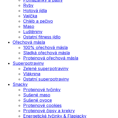
Ryby
Hotová jídla
Vajíčka
Chléb a pečivo
Maso
Luštěniny
Ostatní fitness jídlo
Ořechová másla
100% ořechová másla
Sladká ořechová másla
Proteinová ořechová másla
Superpotraviny
Zelené superpotraviny
Vláknina
Ostatní superpotraviny
Snacky
Proteinové tyčinky
Sušené maso
Sušené ovoce
Proteinové cookies
Proteinové čipsy a krekry
Energetické tyčinky & Flapjacky