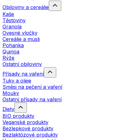
Obiloviny a cereálie
Kaše
Těstoviny
Granola
Ovesné vločky
Cereálie a müsli
Pohanka
Quinoa
Rýže
Ostatní obiloviny
Přísady na vaření
Tuky a oleje
Směsi na pečení a vaření
Mouky
Ostatní přísady na vaření
Diety
BIO produkty
Veganské produkty
Bezlepkové produkty
Bezlaktózové produkty