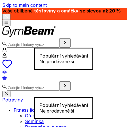
Skip to main content
Vaše oblíbené
těstoviny a omáčky
se slevou až 20 %
Populární vyhledávání
Nejprodávanější
Potraviny
Populární vyhledávání
Fitness jídlo
Nejprodávanější
Ořechy
Semínka
Pomazánky a pasty