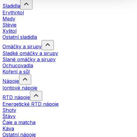
Sladidla
Erythritol
Medy
Stévie
Xylitol
Ostatní sladidla
Omáčky a sirupy
Sladké omáčky a sirupy
Slané omáčky a sirupy
Ochucovadla
Koření a sůl
Nápoje
Iontové nápoje
RTD nápoje
Energetické RTD nápoje
Shoty
Šťávy
Čaje a matcha
Káva
Ostatní nápoje