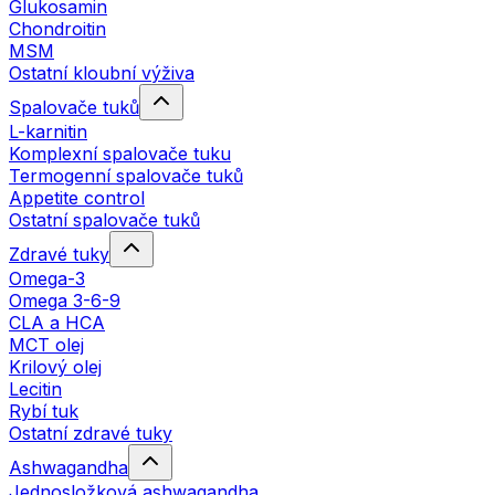
Glukosamin
Chondroitin
MSM
Ostatní kloubní výživa
Spalovače tuků
L-karnitin
Komplexní spalovače tuku
Termogenní spalovače tuků
Appetite control
Ostatní spalovače tuků
Zdravé tuky
Omega-3
Omega 3-6-9
CLA a HCA
MCT olej
Krilový olej
Lecitin
Rybí tuk
Ostatní zdravé tuky
Ashwagandha
Jednosložková ashwagandha