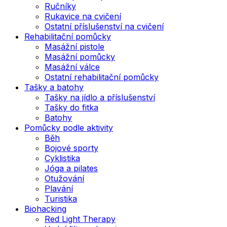
Ručníky
Rukavice na cvičení
Ostatní příslušenství na cvičení
Rehabilitační pomůcky
Masážní pistole
Masážní pomůcky
Masážní válce
Ostatní rehabilitační pomůcky
Tašky a batohy
Tašky na jídlo a příslušenství
Tašky do fitka
Batohy
Pomůcky podle aktivity
Běh
Bojové sporty
Cyklistika
Jóga a pilates
Otužování
Plavání
Turistika
Biohacking
Red Light Therapy