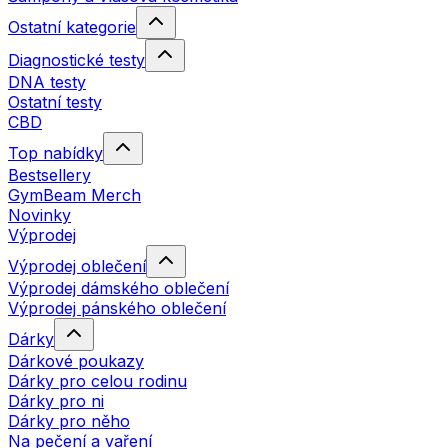
Ostatní kategorie
Diagnostické testy
DNA testy
Ostatní testy
CBD
Top nabídky
Bestsellery
GymBeam Merch
Novinky
Výprodej
Výprodej oblečení
Výprodej dámského oblečení
Výprodej pánského oblečení
Dárky
Dárkové poukazy
Dárky pro celou rodinu
Dárky pro ni
Dárky pro něho
Na pečení a vaření