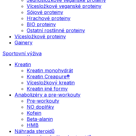
Vícesložkové veganské proteiny
Sójové proteiny
Hrachové proteiny
BIO proteiny
Ostatní rostlinné proteiny
Vícesložkové proteiny
Gainery
Sportovní výživa
Kreatin
Kreatin monohydrát
Kreatin Creapure®
Vícesložkový kreatin
Kreatin jiné formy
Anabolizéry a pre-workouty
Pre-workouty
NO doplňky
Kofein
Beta-alanin
HMB
Náhrada steroidů