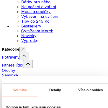
Dárky pro něho
Na pečení a vaření
Móda a doplňky
Vybavení na cvičení
Tipy do 249 Kč
Bestsellery
GymBeam Merch
Novinky
Výprodej
Kategorie
Potraviny
Fitness jídlo
Ořechy
Semínka
Pomazánky a pasty
Ryby
Hotová jídla
Souhlas
Detaily
Více o cookies
Vajíčka
Chléb a pečivo
Maso
Domov je tam, kde jsou cookies