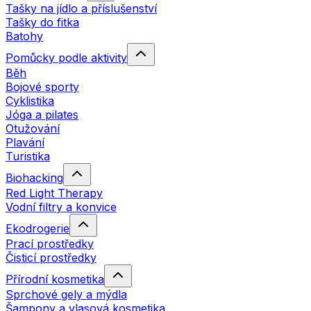
Tašky na jídlo a příslušenství
Tašky do fitka
Batohy
Pomůcky podle aktivity
Běh
Bojové sporty
Cyklistika
Jóga a pilates
Otužování
Plavání
Turistika
Biohacking
Red Light Therapy
Vodní filtry a konvice
Ekodrogerie
Prací prostředky
Čisticí prostředky
Přírodní kosmetika
Sprchové gely a mýdla
Šampony a vlasová kosmetika