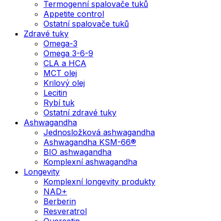
Termogenní spalovače tuků
Appetite control
Ostatní spalovače tuků
Zdravé tuky
Omega-3
Omega 3-6-9
CLA a HCA
MCT olej
Krilový olej
Lecitin
Rybí tuk
Ostatní zdravé tuky
Ashwagandha
Jednosložková ashwagandha
Ashwagandha KSM-66®
BIO ashwagandha
Komplexní ashwagandha
Longevity
Komplexní longevity produkty
NAD+
Berberin
Resveratrol
Quercetin