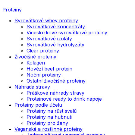
Proteiny
Syrovátkové whey proteiny
Syrovátkové koncentráty
Vícesložkové syrovátkové proteiny
Syrovátkové izoláty
Syrovátkové hydrolyzáty
Clear proteiny
Živočišné proteiny
Kolagen
Hovězí beef protein
Noční proteiny
Ostatní živočišné proteiny
Náhrada stravy
Práškové náhrady stravy
Proteinové ready to drink nápoje
Proteiny podle účelu
Proteiny na růst svalů
Proteiny na hubnutí
Proteiny pro ženy
Veganské a rostlinné proteiny
Jednosložkové veganské proteiny