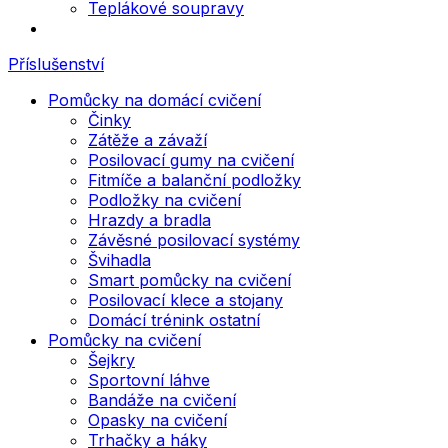
Teplákové soupravy
Příslušenství
Pomůcky na domácí cvičení
Činky
Zátěže a závaží
Posilovací gumy na cvičení
Fitmíče a balanční podložky
Podložky na cvičení
Hrazdy a bradla
Závěsné posilovací systémy
Švihadla
Smart pomůcky na cvičení
Posilovací klece a stojany
Domácí trénink ostatní
Pomůcky na cvičení
Šejkry
Sportovní láhve
Bandáže na cvičení
Opasky na cvičení
Trhačky a háky