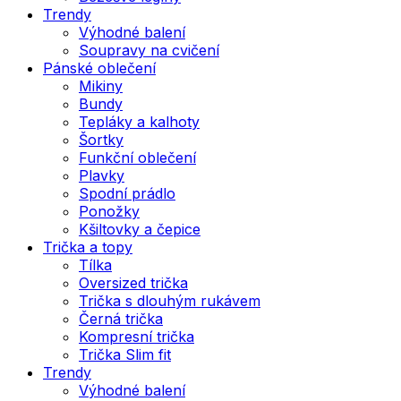
Trendy
Výhodné balení
Soupravy na cvičení
Pánské oblečení
Mikiny
Bundy
Tepláky a kalhoty
Šortky
Funkční oblečení
Plavky
Spodní prádlo
Ponožky
Kšiltovky a čepice
Trička a topy
Tílka
Oversized trička
Trička s dlouhým rukávem
Černá trička
Kompresní trička
Trička Slim fit
Trendy
Výhodné balení