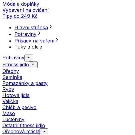
Móda a doplňky
Vybavení na cvičení
Tipy do 249 Kč
Hlavní stránka
Potraviny
Přísady na vaření
Tuky a oleje
Potraviny
Fitness jídlo
Ořechy
Semínka
Pomazánky a pasty
Ryby
Hotová jídla
Vajíčka
Chléb a pečivo
Maso
Luštěniny
Ostatní fitness jídlo
Ořechová másla