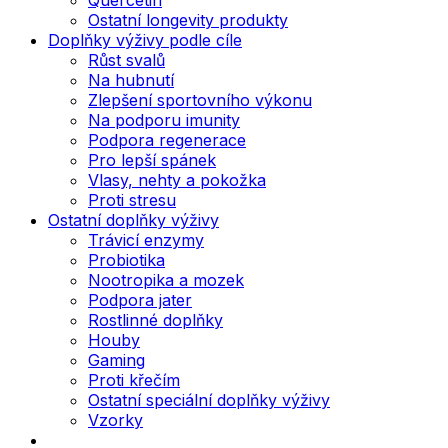
Ostatní longevity produkty
Doplňky výživy podle cíle
Růst svalů
Na hubnutí
Zlepšení sportovního výkonu
Na podporu imunity
Podpora regenerace
Pro lepší spánek
Vlasy, nehty a pokožka
Proti stresu
Ostatní doplňky výživy
Trávicí enzymy
Probiotika
Nootropika a mozek
Podpora jater
Rostlinné doplňky
Houby
Gaming
Proti křečím
Ostatní speciální doplňky výživy
Vzorky