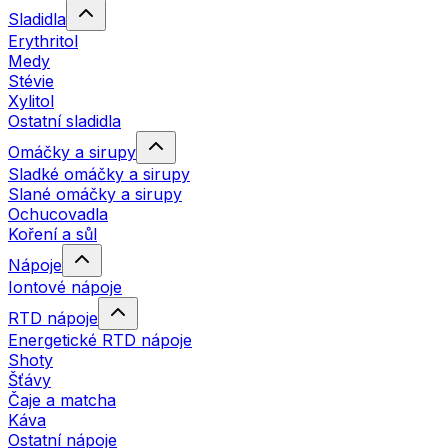
Sladidla
Erythritol
Medy
Stévie
Xylitol
Ostatní sladidla
Omáčky a sirupy
Sladké omáčky a sirupy
Slané omáčky a sirupy
Ochucovadla
Koření a sůl
Nápoje
Iontové nápoje
RTD nápoje
Energetické RTD nápoje
Shoty
Šťávy
Čaje a matcha
Káva
Ostatní nápoje