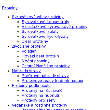
Proteiny
Syrovátkové whey proteiny
Syrovátkové koncentráty
Vícesložkové syrovátkové proteiny
Syrovátkové izoláty
Syrovátkové hydrolyzáty
Clear proteiny
Živočišné proteiny
Kolagen
Hovězí beef protein
Noční proteiny
Ostatní živočišné proteiny
Náhrada stravy
Práškové náhrady stravy
Proteinové ready to drink nápoje
Proteiny podle účelu
Proteiny na růst svalů
Proteiny na hubnutí
Proteiny pro ženy
Veganské a rostlinné proteiny
Jednosložkové veganské proteiny