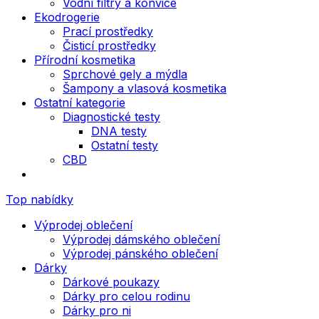
Vodní filtry a konvice
Ekodrogerie
Prací prostředky
Čisticí prostředky
Přírodní kosmetika
Sprchové gely a mýdla
Šampony a vlasová kosmetika
Ostatní kategorie
Diagnostické testy
DNA testy
Ostatní testy
CBD
Top nabídky
Výprodej oblečení
Výprodej dámského oblečení
Výprodej pánského oblečení
Dárky
Dárkové poukazy
Dárky pro celou rodinu
Dárky pro ni