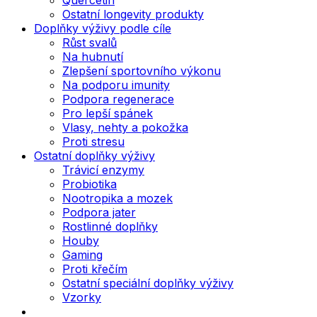
Ostatní longevity produkty
Doplňky výživy podle cíle
Růst svalů
Na hubnutí
Zlepšení sportovního výkonu
Na podporu imunity
Podpora regenerace
Pro lepší spánek
Vlasy, nehty a pokožka
Proti stresu
Ostatní doplňky výživy
Trávicí enzymy
Probiotika
Nootropika a mozek
Podpora jater
Rostlinné doplňky
Houby
Gaming
Proti křečím
Ostatní speciální doplňky výživy
Vzorky