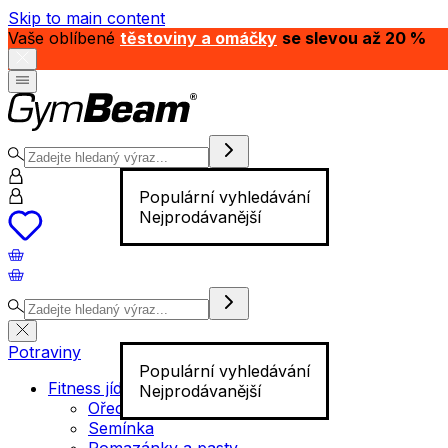
Skip to main content
Vaše oblíbené
těstoviny a omáčky
se slevou až 20 %
Populární vyhledávání
Nejprodávanější
Potraviny
Populární vyhledávání
Fitness jídlo
Nejprodávanější
Ořechy
Semínka
Pomazánky a pasty