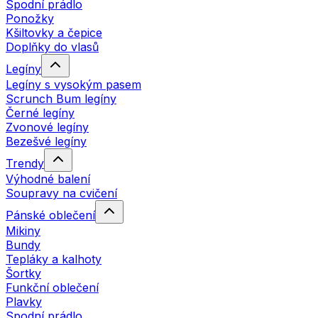
Spodní prádlo
Ponožky
Kšiltovky a čepice
Doplňky do vlasů
Legíny
Legíny s vysokým pasem
Scrunch Bum legíny
Černé legíny
Zvonové legíny
Bezešvé legíny
Trendy
Výhodné balení
Soupravy na cvičení
Pánské oblečení
Mikiny
Bundy
Tepláky a kalhoty
Šortky
Funkční oblečení
Plavky
Spodní prádlo