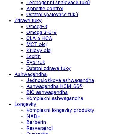
Termogenní spalovače tuků
Appetite control
Ostatní spalovače tuků
Zdravé tuky
Omega-3
Omega 3-6-9
CLA a HCA
MCT olej
Krilový olej
Lecitin
Rybí tuk
Ostatní zdravé tuky
Ashwagandha
Jednosložková ashwagandha
Ashwagandha KSM-66®
BIO ashwagandha
Komplexní ashwagandha
Longevity
Komplexní longevity produkty
NAD+
Berberin
Resveratrol
Quercetin