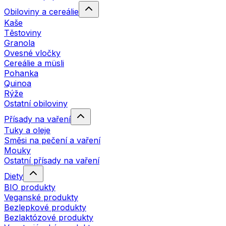
Obiloviny a cereálie
Kaše
Těstoviny
Granola
Ovesné vločky
Cereálie a müsli
Pohanka
Quinoa
Rýže
Ostatní obiloviny
Přísady na vaření
Tuky a oleje
Směsi na pečení a vaření
Mouky
Ostatní přísady na vaření
Diety
BIO produkty
Veganské produkty
Bezlepkové produkty
Bezlaktózové produkty