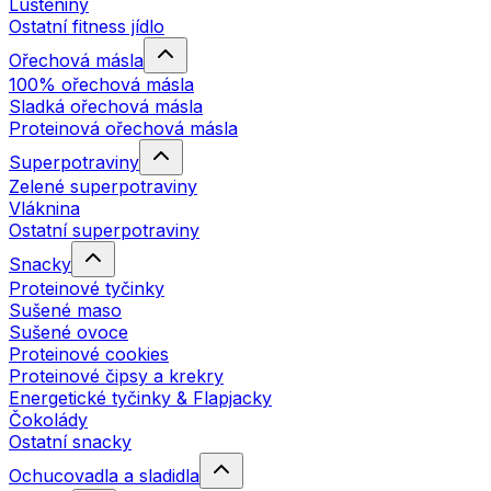
Luštěniny
Ostatní fitness jídlo
Ořechová másla
100% ořechová másla
Sladká ořechová másla
Proteinová ořechová másla
Superpotraviny
Zelené superpotraviny
Vláknina
Ostatní superpotraviny
Snacky
Proteinové tyčinky
Sušené maso
Sušené ovoce
Proteinové cookies
Proteinové čipsy a krekry
Energetické tyčinky & Flapjacky
Čokolády
Ostatní snacky
Ochucovadla a sladidla