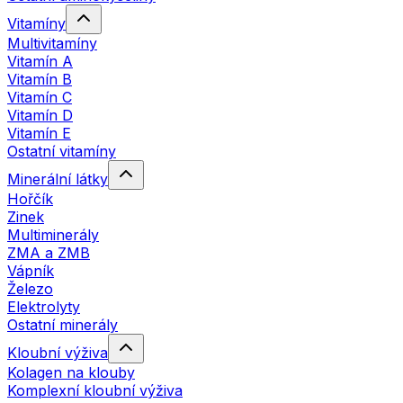
Vitamíny
Multivitamíny
Vitamín A
Vitamín B
Vitamín C
Vitamín D
Vitamín E
Ostatní vitamíny
Minerální látky
Hořčík
Zinek
Multiminerály
ZMA a ZMB
Vápník
Železo
Elektrolyty
Ostatní minerály
Kloubní výživa
Kolagen na klouby
Komplexní kloubní výživa