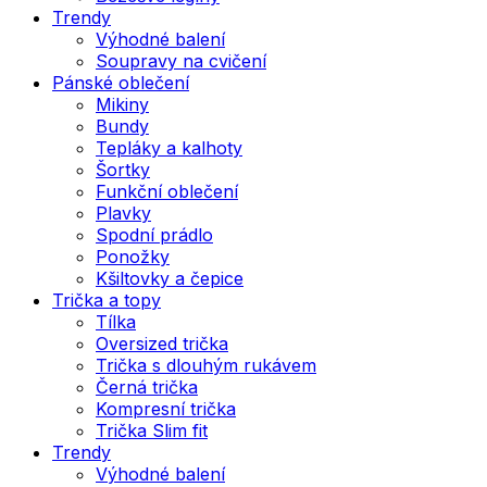
Trendy
Výhodné balení
Soupravy na cvičení
Pánské oblečení
Mikiny
Bundy
Tepláky a kalhoty
Šortky
Funkční oblečení
Plavky
Spodní prádlo
Ponožky
Kšiltovky a čepice
Trička a topy
Tílka
Oversized trička
Trička s dlouhým rukávem
Černá trička
Kompresní trička
Trička Slim fit
Trendy
Výhodné balení