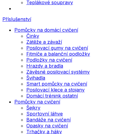
Teplákové soupravy
Příslušenství
Pomůcky na domácí cvičení
Činky
Zátěže a závaží
Posilovací gumy na cvičení
Fitmíče a balanční podložky
Podložky na cvičení
Hrazdy a bradla
Závěsné posilovací systémy
Švihadla
Smart pomůcky na cvičení
Posilovací klece a stojany
Domácí trénink ostatní
Pomůcky na cvičení
Šejkry
Sportovní láhve
Bandáže na cvičení
Opasky na cvičení
Trhačky a háky