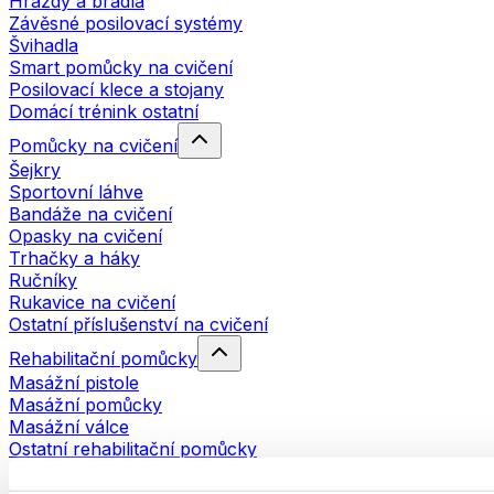
Hrazdy a bradla
Závěsné posilovací systémy
Švihadla
Smart pomůcky na cvičení
Posilovací klece a stojany
Domácí trénink ostatní
Pomůcky na cvičení
Šejkry
Sportovní láhve
Bandáže na cvičení
Opasky na cvičení
Trhačky a háky
Ručníky
Rukavice na cvičení
Ostatní příslušenství na cvičení
Rehabilitační pomůcky
Masážní pistole
Masážní pomůcky
Masážní válce
Ostatní rehabilitační pomůcky
Tašky a batohy