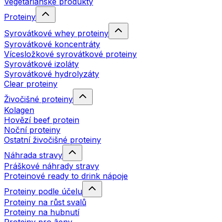
Vegetariánské produkty
Proteiny
Syrovátkové whey proteiny
Syrovátkové koncentráty
Vícesložkové syrovátkové proteiny
Syrovátkové izoláty
Syrovátkové hydrolyzáty
Clear proteiny
Živočišné proteiny
Kolagen
Hovězí beef protein
Noční proteiny
Ostatní živočišné proteiny
Náhrada stravy
Práškové náhrady stravy
Proteinové ready to drink nápoje
Proteiny podle účelu
Proteiny na růst svalů
Proteiny na hubnutí