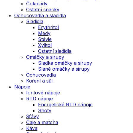
Čokolády
Ostatní snacky
Ochucovadla a sladidla
Sladidla
Erythritol
Medy
Stévie
Xylitol
Ostatní sladidla
Omáčky a sirupy
Sladké omáčky a sirupy
Slané omáčky a sirupy
Ochucovadla
Koření a sůl
Nápoje
Iontové nápoje
RTD nápoje
Energetické RTD nápoje
Shoty
Šťávy
Čaje a matcha
Káva