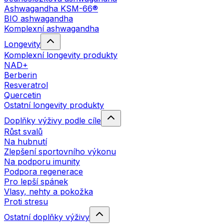
Ashwagandha KSM-66®
BIO ashwagandha
Komplexní ashwagandha
Longevity
Komplexní longevity produkty
NAD+
Berberin
Resveratrol
Quercetin
Ostatní longevity produkty
Doplňky výživy podle cíle
Růst svalů
Na hubnutí
Zlepšení sportovního výkonu
Na podporu imunity
Podpora regenerace
Pro lepší spánek
Vlasy, nehty a pokožka
Proti stresu
Ostatní doplňky výživy