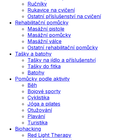
Ručníky
Rukavice na cvičení
Ostatní příslušenství na cvičení
Rehabilitační pomůcky
Masážní pistole
Masážní pomůcky
Masážní válce
Ostatní rehabilitační pomůcky
Tašky a batohy
Tašky na jídlo a příslušenství
Tašky do fitka
Batohy
Pomůcky podle aktivity
Běh
Bojové sporty
Cyklistika
Jóga a pilates
Otužování
Plavání
Turistika
Biohacking
Red Light Therapy