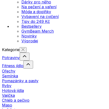
Dárky pro něho
Na pečení a vaření
Móda a doplňky
Vybavení na cvičení
Tipy do 249 Kč
Bestsellery
GymBeam Merch
Novinky
Výprodej
Kategorie
Potraviny
Fitness jídlo
Ořechy
Semínka
Pomazánky a pasty
Ryby
Hotová jídla
Vajíčka
Chléb a pečivo
Maso