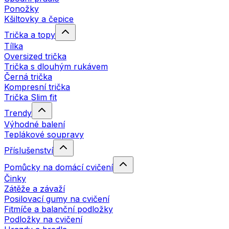
Ponožky
Kšiltovky a čepice
Trička a topy
Tílka
Oversized trička
Trička s dlouhým rukávem
Černá trička
Kompresní trička
Trička Slim fit
Trendy
Výhodné balení
Teplákové soupravy
Příslušenství
Pomůcky na domácí cvičení
Činky
Zátěže a závaží
Posilovací gumy na cvičení
Fitmíče a balanční podložky
Podložky na cvičení