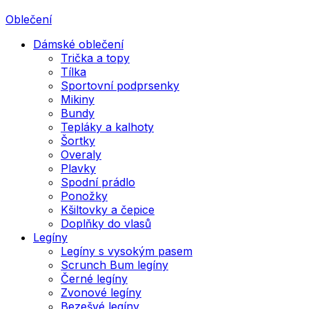
Oblečení
Dámské oblečení
Trička a topy
Tílka
Sportovní podprsenky
Mikiny
Bundy
Tepláky a kalhoty
Šortky
Overaly
Plavky
Spodní prádlo
Ponožky
Kšiltovky a čepice
Doplňky do vlasů
Legíny
Legíny s vysokým pasem
Scrunch Bum legíny
Černé legíny
Zvonové legíny
Bezešvé legíny