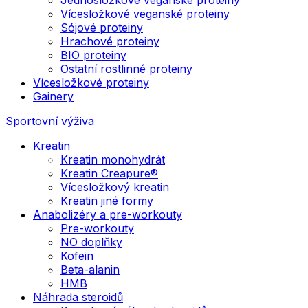
Vícesložkové veganské proteiny
Sójové proteiny
Hrachové proteiny
BIO proteiny
Ostatní rostlinné proteiny
Vícesložkové proteiny
Gainery
Sportovní výživa
Kreatin
Kreatin monohydrát
Kreatin Creapure®
Vícesložkový kreatin
Kreatin jiné formy
Anabolizéry a pre-workouty
Pre-workouty
NO doplňky
Kofein
Beta-alanin
HMB
Náhrada steroidů