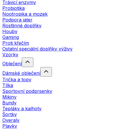
Trávicí enzymy
Probiotika
Nootropika a mozek
Podpora jater
Rostlinné doplňky
Houby
Gaming
Proti křečím
Ostatní speciální doplňky výživy
Vzorky
Oblečení
Dámské oblečení
Trička a topy
Tílka
Sportovní podprsenky
Mikiny
Bundy
Tepláky a kalhoty
Šortky
Overaly
Plavky