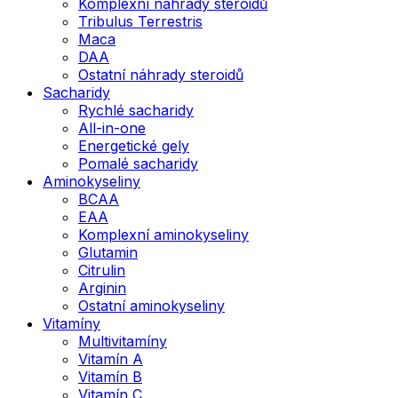
Komplexní náhrady steroidů
Tribulus Terrestris
Maca
DAA
Ostatní náhrady steroidů
Sacharidy
Rychlé sacharidy
All-in-one
Energetické gely
Pomalé sacharidy
Aminokyseliny
BCAA
EAA
Komplexní aminokyseliny
Glutamin
Citrulin
Arginin
Ostatní aminokyseliny
Vitamíny
Multivitamíny
Vitamín A
Vitamín B
Vitamín C