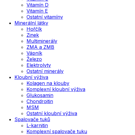
Vitamín D
Vitamín E
Ostatní vitamíny
Minerální látky
Hořčík
Zinek
Multiminerály
ZMA a ZMB
Vápník
Železo
Elektrolyty
Ostatní minerály
Kloubní výživa
Kolagen na klouby
Komplexní kloubní výživa
Glukosamin
Chondroitin
MSM
Ostatní kloubní výživa
Spalovače tuků
L-karnitin
Komplexní spalovače tuku