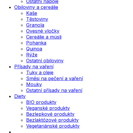
Ostatní nápoje
Obiloviny a cereálie
Kaše
Těstoviny
Granola
Ovesné vločky
Cereálie a müsli
Pohanka
Quinoa
Rýže
Ostatní obiloviny
Přísady na vaření
Tuky a oleje
Směsi na pečení a vaření
Mouky
Ostatní přísady na vaření
Diety
BIO produkty
Veganské produkty
Bezlepkové produkty
Bezlaktózové produkty
Vegetariánské produkty