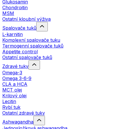
Glukosamin
Chondroitin
MSM
Ostatní kloubní výživa
Spalovače tuků
L-karnitin
Komplexní spalovače tuku
Termogenní spalovače tuků
Appetite control
Ostatní spalovače tuků
Zdravé tuky
Omega-3
Omega 3-6-9
CLA a HCA
MCT olej
Krilový olej
Lecitin
Rybí tuk
Ostatní zdravé tuky
Ashwagandha
Jednosložková ashwagandha