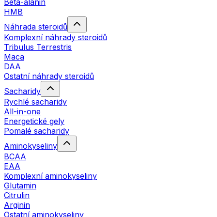
Beta-alanin
HMB
Náhrada steroidů
Komplexní náhrady steroidů
Tribulus Terrestris
Maca
DAA
Ostatní náhrady steroidů
Sacharidy
Rychlé sacharidy
All-in-one
Energetické gely
Pomalé sacharidy
Aminokyseliny
BCAA
EAA
Komplexní aminokyseliny
Glutamin
Citrulin
Arginin
Ostatní aminokyseliny