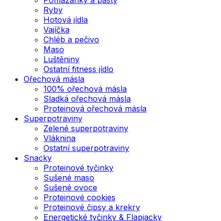
Ryby
Hotová jídla
Vajíčka
Chléb a pečivo
Maso
Luštěniny
Ostatní fitness jídlo
Ořechová másla
100% ořechová másla
Sladká ořechová másla
Proteinová ořechová másla
Superpotraviny
Zelené superpotraviny
Vláknina
Ostatní superpotraviny
Snacky
Proteinové tyčinky
Sušené maso
Sušené ovoce
Proteinové cookies
Proteinové čipsy a krekry
Energetické tyčinky & Flapjacky