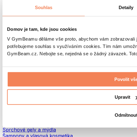
Tašky na jídlo a příslušenství
Souhlas
Detaily
Tašky do fitka
Batohy
Pomůcky podle aktivity
Domov je tam, kde jsou cookies
Běh
Bojové sporty
V GymBeamu děláme vše proto, abychom vám zobrazovali je
Cyklistika
potřebujeme souhlas s využíváním cookies. Tím nám umožní
Jóga a pilates
GymBeam.cz. Nebojte se, nejedná se o žádný závazek. Toto 
Otužování
Plavání
Turistika
Biohacking
Povolit vš
Red Light Therapy
Vodní filtry a konvice
Upravit
Ekodrogerie
Prací prostředky
Čisticí prostředky
Odmítnou
Přírodní kosmetika
Sprchové gely a mýdla
Šampony a vlasová kosmetika