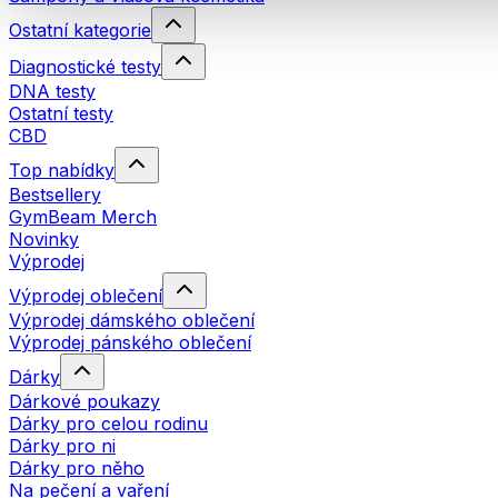
Ostatní kategorie
Diagnostické testy
DNA testy
Ostatní testy
CBD
Top nabídky
Bestsellery
GymBeam Merch
Novinky
Výprodej
Výprodej oblečení
Výprodej dámského oblečení
Výprodej pánského oblečení
Dárky
Dárkové poukazy
Dárky pro celou rodinu
Dárky pro ni
Dárky pro něho
Na pečení a vaření