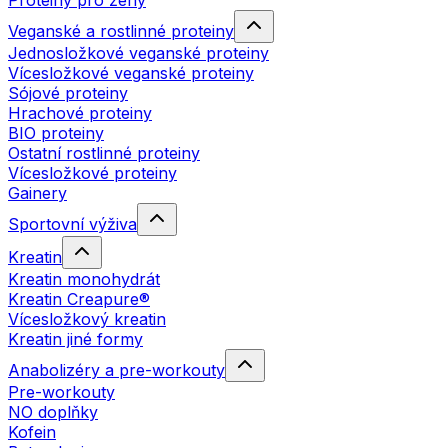
Proteiny pro ženy
Veganské a rostlinné proteiny
Jednosložkové veganské proteiny
Vícesložkové veganské proteiny
Sójové proteiny
Hrachové proteiny
BIO proteiny
Ostatní rostlinné proteiny
Vícesložkové proteiny
Gainery
Sportovní výživa
Kreatin
Kreatin monohydrát
Kreatin Creapure®
Vícesložkový kreatin
Kreatin jiné formy
Anabolizéry a pre-workouty
Pre-workouty
NO doplňky
Kofein