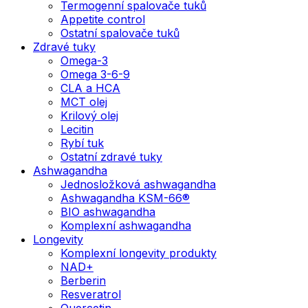
Termogenní spalovače tuků
Appetite control
Ostatní spalovače tuků
Zdravé tuky
Omega-3
Omega 3-6-9
CLA a HCA
MCT olej
Krilový olej
Lecitin
Rybí tuk
Ostatní zdravé tuky
Ashwagandha
Jednosložková ashwagandha
Ashwagandha KSM-66®
BIO ashwagandha
Komplexní ashwagandha
Longevity
Komplexní longevity produkty
NAD+
Berberin
Resveratrol
Quercetin