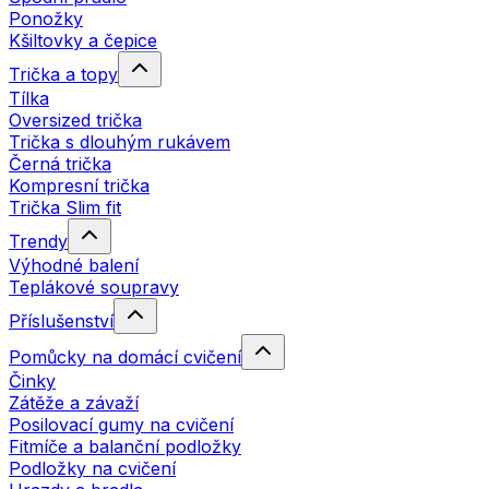
Ponožky
Kšiltovky a čepice
Trička a topy
Tílka
Oversized trička
Trička s dlouhým rukávem
Černá trička
Kompresní trička
Trička Slim fit
Trendy
Výhodné balení
Teplákové soupravy
Příslušenství
Pomůcky na domácí cvičení
Činky
Zátěže a závaží
Posilovací gumy na cvičení
Fitmíče a balanční podložky
Podložky na cvičení