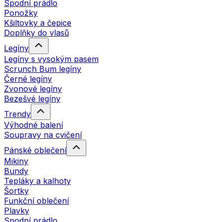
Spodní prádlo
Ponožky
Kšiltovky a čepice
Doplňky do vlasů
Legíny
Legíny s vysokým pasem
Scrunch Bum legíny
Černé legíny
Zvonové legíny
Bezešvé legíny
Trendy
Výhodné balení
Soupravy na cvičení
Pánské oblečení
Mikiny
Bundy
Tepláky a kalhoty
Šortky
Funkční oblečení
Plavky
Spodní prádlo