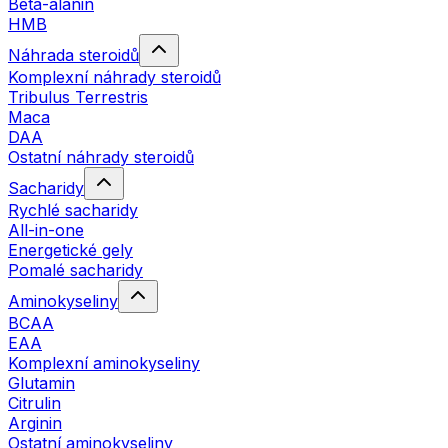
Beta-alanin
HMB
Náhrada steroidů
Komplexní náhrady steroidů
Tribulus Terrestris
Maca
DAA
Ostatní náhrady steroidů
Sacharidy
Rychlé sacharidy
All-in-one
Energetické gely
Pomalé sacharidy
Aminokyseliny
BCAA
EAA
Komplexní aminokyseliny
Glutamin
Citrulin
Arginin
Ostatní aminokyseliny