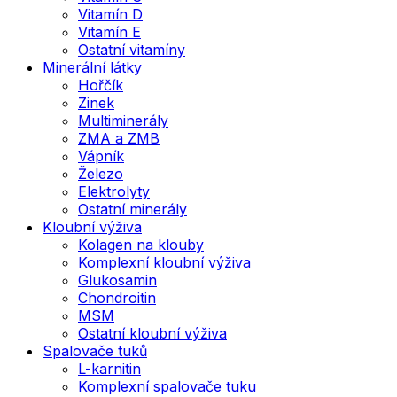
Vitamín D
Vitamín E
Ostatní vitamíny
Minerální látky
Hořčík
Zinek
Multiminerály
ZMA a ZMB
Vápník
Železo
Elektrolyty
Ostatní minerály
Kloubní výživa
Kolagen na klouby
Komplexní kloubní výživa
Glukosamin
Chondroitin
MSM
Ostatní kloubní výživa
Spalovače tuků
L-karnitin
Komplexní spalovače tuku