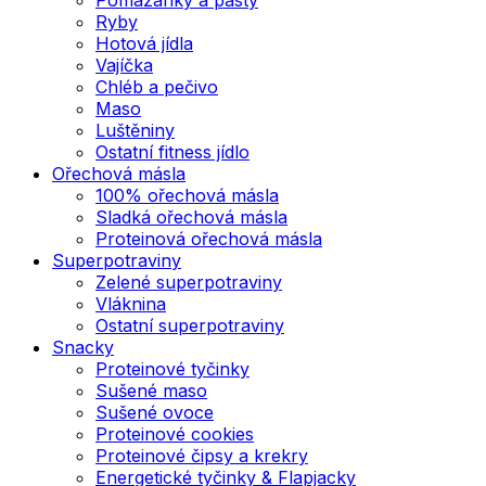
Ryby
Hotová jídla
Vajíčka
Chléb a pečivo
Maso
Luštěniny
Ostatní fitness jídlo
Ořechová másla
100% ořechová másla
Sladká ořechová másla
Proteinová ořechová másla
Superpotraviny
Zelené superpotraviny
Vláknina
Ostatní superpotraviny
Snacky
Proteinové tyčinky
Sušené maso
Sušené ovoce
Proteinové cookies
Proteinové čipsy a krekry
Energetické tyčinky & Flapjacky