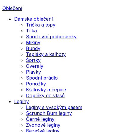
Oblečení
Dámské oblečení
Trička a topy
Tílka
Sportovní podprsenky
Mikiny
Bundy
Tepláky a kalhoty
Šortky
Overaly
Plavky
Spodní prádlo
Ponožky
Kšiltovky a čepice
Doplňky do vlasů
Legíny
Legíny s vysokým pasem
Scrunch Bum legíny
Černé legíny
Zvonové legíny
Bezešvé legíny