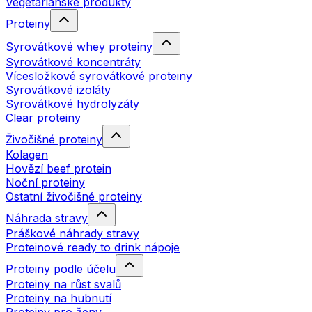
Vegetariánské produkty
Proteiny
Syrovátkové whey proteiny
Syrovátkové koncentráty
Vícesložkové syrovátkové proteiny
Syrovátkové izoláty
Syrovátkové hydrolyzáty
Clear proteiny
Živočišné proteiny
Kolagen
Hovězí beef protein
Noční proteiny
Ostatní živočišné proteiny
Náhrada stravy
Práškové náhrady stravy
Proteinové ready to drink nápoje
Proteiny podle účelu
Proteiny na růst svalů
Proteiny na hubnutí