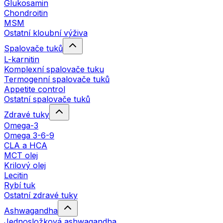
Glukosamin
Chondroitin
MSM
Ostatní kloubní výživa
Spalovače tuků
L-karnitin
Komplexní spalovače tuku
Termogenní spalovače tuků
Appetite control
Ostatní spalovače tuků
Zdravé tuky
Omega-3
Omega 3-6-9
CLA a HCA
MCT olej
Krilový olej
Lecitin
Rybí tuk
Ostatní zdravé tuky
Ashwagandha
Jednosložková ashwagandha