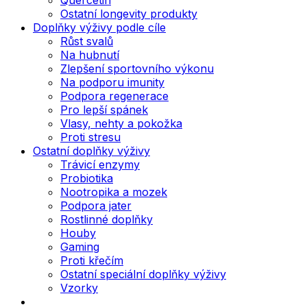
Ostatní longevity produkty
Doplňky výživy podle cíle
Růst svalů
Na hubnutí
Zlepšení sportovního výkonu
Na podporu imunity
Podpora regenerace
Pro lepší spánek
Vlasy, nehty a pokožka
Proti stresu
Ostatní doplňky výživy
Trávicí enzymy
Probiotika
Nootropika a mozek
Podpora jater
Rostlinné doplňky
Houby
Gaming
Proti křečím
Ostatní speciální doplňky výživy
Vzorky