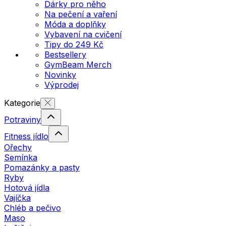
Dárky pro něho
Na pečení a vaření
Móda a doplňky
Vybavení na cvičení
Tipy do 249 Kč
Bestsellery
GymBeam Merch
Novinky
Výprodej
Kategorie
Potraviny
Fitness jídlo
Ořechy
Semínka
Pomazánky a pasty
Ryby
Hotová jídla
Vajíčka
Chléb a pečivo
Maso