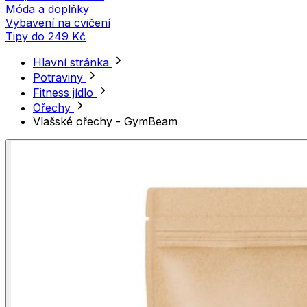
Móda a doplňky
Vybavení na cvičení
Tipy do 249 Kč
Hlavní stránka
Potraviny
Fitness jídlo
Ořechy
Vlašské ořechy - GymBeam