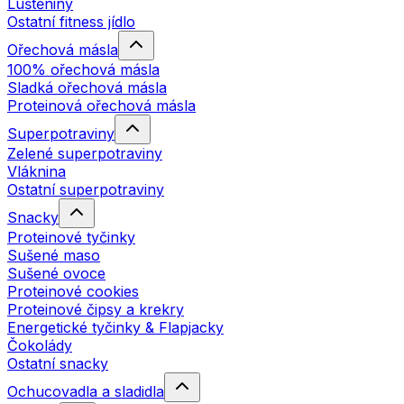
Luštěniny
Ostatní fitness jídlo
Ořechová másla
100% ořechová másla
Sladká ořechová másla
Proteinová ořechová másla
Superpotraviny
Zelené superpotraviny
Vláknina
Ostatní superpotraviny
Snacky
Proteinové tyčinky
Sušené maso
Sušené ovoce
Proteinové cookies
Proteinové čipsy a krekry
Energetické tyčinky & Flapjacky
Čokolády
Ostatní snacky
Ochucovadla a sladidla