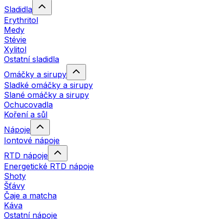
Sladidla
Erythritol
Medy
Stévie
Xylitol
Ostatní sladidla
Omáčky a sirupy
Sladké omáčky a sirupy
Slané omáčky a sirupy
Ochucovadla
Koření a sůl
Nápoje
Iontové nápoje
RTD nápoje
Energetické RTD nápoje
Shoty
Šťávy
Čaje a matcha
Káva
Ostatní nápoje