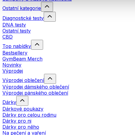
Ostatní kategorie
Diagnostické testy
DNA testy
Ostatní testy
CBD
Top nabídky
Bestsellery
GymBeam Merch
Novinky
Výprodej
Výprodej oblečení
Výprodej dámského oblečení
Výprodej pánského oblečení
Dárky
Dárkové poukazy
Dárky pro celou rodinu
Dárky pro ni
Dárky pro něho
Na pečení a vaření