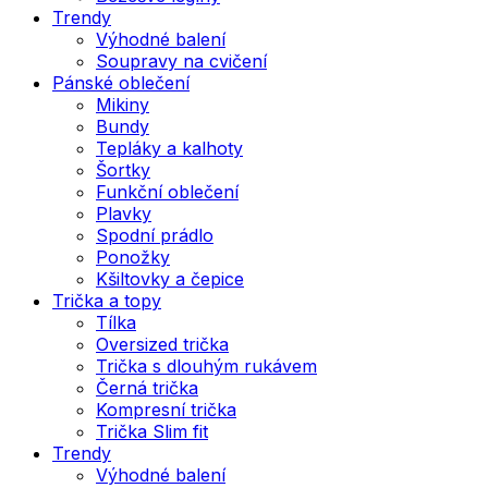
Trendy
Výhodné balení
Soupravy na cvičení
Pánské oblečení
Mikiny
Bundy
Tepláky a kalhoty
Šortky
Funkční oblečení
Plavky
Spodní prádlo
Ponožky
Kšiltovky a čepice
Trička a topy
Tílka
Oversized trička
Trička s dlouhým rukávem
Černá trička
Kompresní trička
Trička Slim fit
Trendy
Výhodné balení