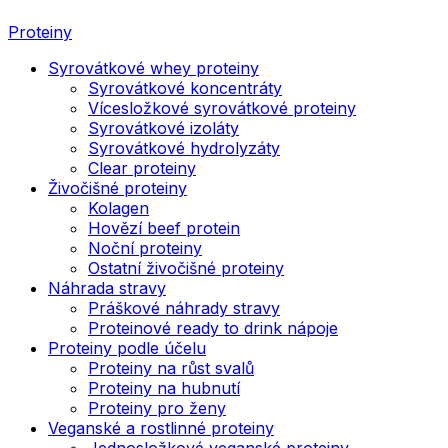
Proteiny
Syrovátkové whey proteiny
Syrovátkové koncentráty
Vícesložkové syrovátkové proteiny
Syrovátkové izoláty
Syrovátkové hydrolyzáty
Clear proteiny
Živočišné proteiny
Kolagen
Hovězí beef protein
Noční proteiny
Ostatní živočišné proteiny
Náhrada stravy
Práškové náhrady stravy
Proteinové ready to drink nápoje
Proteiny podle účelu
Proteiny na růst svalů
Proteiny na hubnutí
Proteiny pro ženy
Veganské a rostlinné proteiny
Jednosložkové veganské proteiny