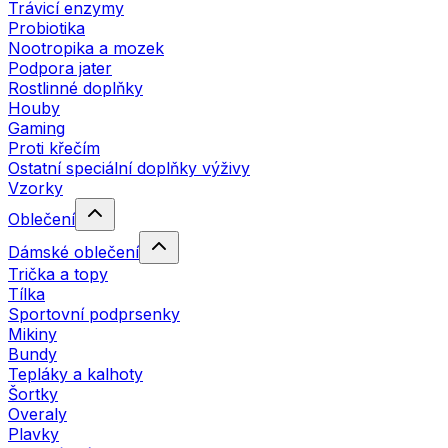
Trávicí enzymy
Probiotika
Nootropika a mozek
Podpora jater
Rostlinné doplňky
Houby
Gaming
Proti křečím
Ostatní speciální doplňky výživy
Vzorky
Oblečení
Dámské oblečení
Trička a topy
Tílka
Sportovní podprsenky
Mikiny
Bundy
Tepláky a kalhoty
Šortky
Overaly
Plavky