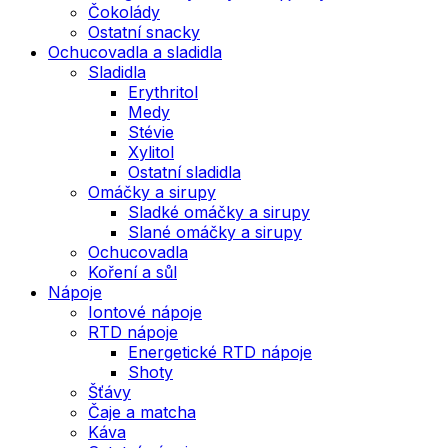
Čokolády
Ostatní snacky
Ochucovadla a sladidla
Sladidla
Erythritol
Medy
Stévie
Xylitol
Ostatní sladidla
Omáčky a sirupy
Sladké omáčky a sirupy
Slané omáčky a sirupy
Ochucovadla
Koření a sůl
Nápoje
Iontové nápoje
RTD nápoje
Energetické RTD nápoje
Shoty
Šťávy
Čaje a matcha
Káva