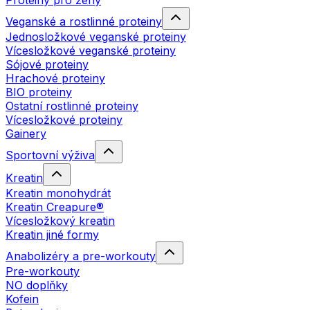
Proteiny pro ženy
Veganské a rostlinné proteiny
Jednosložkové veganské proteiny
Vícesložkové veganské proteiny
Sójové proteiny
Hrachové proteiny
BIO proteiny
Ostatní rostlinné proteiny
Vícesložkové proteiny
Gainery
Sportovní výživa
Kreatin
Kreatin monohydrát
Kreatin Creapure®
Vícesložkový kreatin
Kreatin jiné formy
Anabolizéry a pre-workouty
Pre-workouty
NO doplňky
Kofein