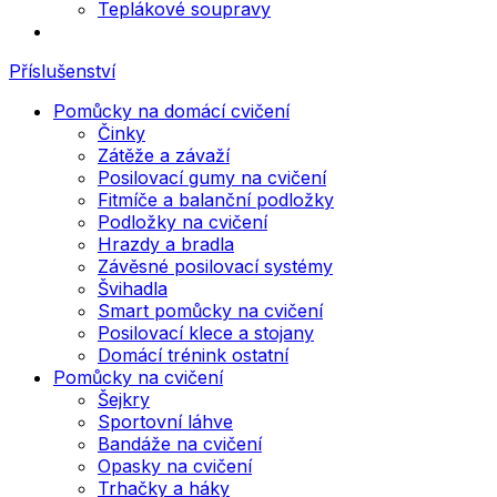
Teplákové soupravy
Příslušenství
Pomůcky na domácí cvičení
Činky
Zátěže a závaží
Posilovací gumy na cvičení
Fitmíče a balanční podložky
Podložky na cvičení
Hrazdy a bradla
Závěsné posilovací systémy
Švihadla
Smart pomůcky na cvičení
Posilovací klece a stojany
Domácí trénink ostatní
Pomůcky na cvičení
Šejkry
Sportovní láhve
Bandáže na cvičení
Opasky na cvičení
Trhačky a háky