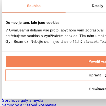
Tašky na jídlo a příslušenství
Souhlas
Detaily
Tašky do fitka
Batohy
Pomůcky podle aktivity
Domov je tam, kde jsou cookies
Běh
Bojové sporty
V GymBeamu děláme vše proto, abychom vám zobrazovali je
Cyklistika
potřebujeme souhlas s využíváním cookies. Tím nám umožní
Jóga a pilates
GymBeam.cz. Nebojte se, nejedná se o žádný závazek. Toto 
Otužování
Plavání
Turistika
Biohacking
Povolit vš
Red Light Therapy
Vodní filtry a konvice
Upravit
Ekodrogerie
Prací prostředky
Čisticí prostředky
Odmítnou
Přírodní kosmetika
Sprchové gely a mýdla
Šampony a vlasová kosmetika