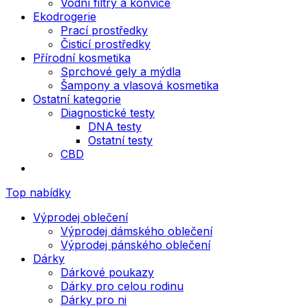
Vodní filtry a konvice
Ekodrogerie
Prací prostředky
Čisticí prostředky
Přírodní kosmetika
Sprchové gely a mýdla
Šampony a vlasová kosmetika
Ostatní kategorie
Diagnostické testy
DNA testy
Ostatní testy
CBD
Top nabídky
Výprodej oblečení
Výprodej dámského oblečení
Výprodej pánského oblečení
Dárky
Dárkové poukazy
Dárky pro celou rodinu
Dárky pro ni