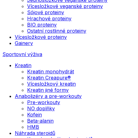
Vícesložkové veganské proteiny
Sójové proteiny
Hrachové proteiny
BIO proteiny
Ostatní rostlinné proteiny
Vícesložkové proteiny
Gainery
Sportovní výživa
Kreatin
Kreatin monohydrát
Kreatin Creapure®
Vícesložkový kreatin
Kreatin jiné formy
Anabolizéry a pre-workouty
Pre-workouty
NO doplňky
Kofein
Beta-alanin
HMB
Náhrada steroidů