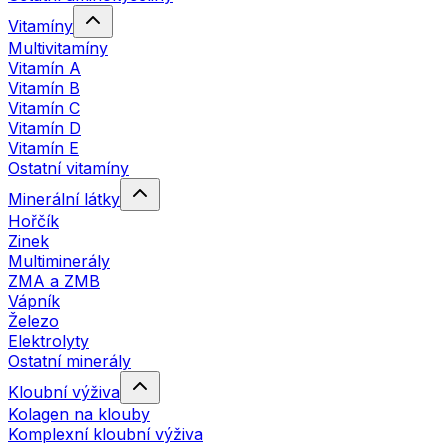
Vitamíny
Multivitamíny
Vitamín A
Vitamín B
Vitamín C
Vitamín D
Vitamín E
Ostatní vitamíny
Minerální látky
Hořčík
Zinek
Multiminerály
ZMA a ZMB
Vápník
Železo
Elektrolyty
Ostatní minerály
Kloubní výživa
Kolagen na klouby
Komplexní kloubní výživa