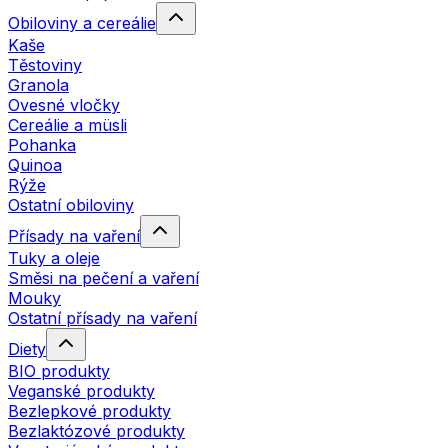
Obiloviny a cereálie
Kaše
Těstoviny
Granola
Ovesné vločky
Cereálie a müsli
Pohanka
Quinoa
Rýže
Ostatní obiloviny
Přísady na vaření
Tuky a oleje
Směsi na pečení a vaření
Mouky
Ostatní přísady na vaření
Diety
BIO produkty
Veganské produkty
Bezlepkové produkty
Bezlaktózové produkty