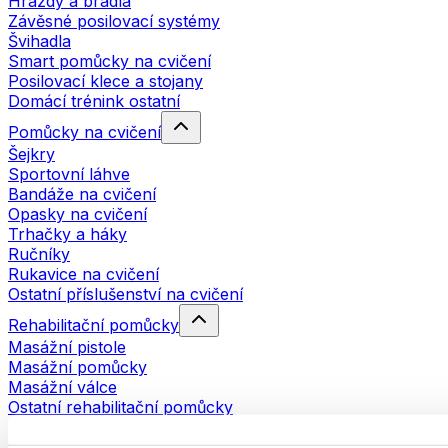
Hrazdy a bradla
Závěsné posilovací systémy
Švihadla
Smart pomůcky na cvičení
Posilovací klece a stojany
Domácí trénink ostatní
Pomůcky na cvičení
Šejkry
Sportovní láhve
Bandáže na cvičení
Opasky na cvičení
Trhačky a háky
Ručníky
Rukavice na cvičení
Ostatní příslušenství na cvičení
Rehabilitační pomůcky
Masážní pistole
Masážní pomůcky
Masážní válce
Ostatní rehabilitační pomůcky
Tašky a batohy