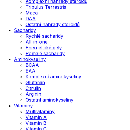
Komplexní náhrady steroidů
Tribulus Terrestris
Maca
DAA
Ostatní náhrady steroidů
Sacharidy
Rychlé sacharidy
All-in-one
Energetické gely
Pomalé sacharidy
Aminokyseliny
BCAA
EAA
Komplexní aminokyseliny
Glutamin
Citrulin
Arginin
Ostatní aminokyseliny
Vitamíny
Multivitamíny
Vitamín A
Vitamín B
Vitamín C