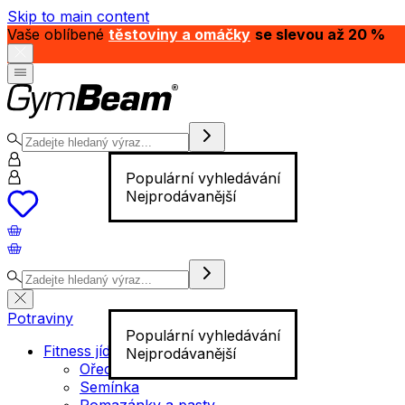
Skip to main content
Vaše oblíbené
těstoviny a omáčky
se slevou až 20 %
Populární vyhledávání
Nejprodávanější
Potraviny
Populární vyhledávání
Fitness jídlo
Nejprodávanější
Ořechy
Semínka
Pomazánky a pasty