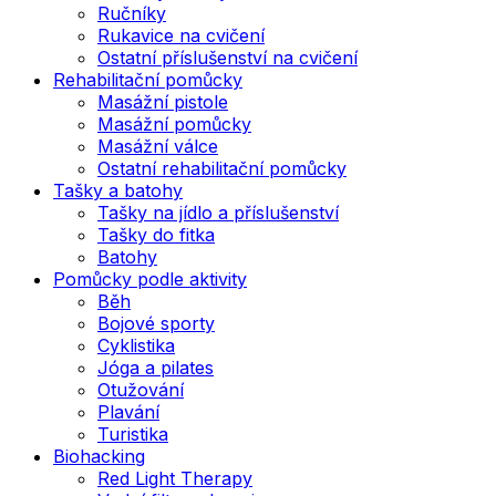
Ručníky
Rukavice na cvičení
Ostatní příslušenství na cvičení
Rehabilitační pomůcky
Masážní pistole
Masážní pomůcky
Masážní válce
Ostatní rehabilitační pomůcky
Tašky a batohy
Tašky na jídlo a příslušenství
Tašky do fitka
Batohy
Pomůcky podle aktivity
Běh
Bojové sporty
Cyklistika
Jóga a pilates
Otužování
Plavání
Turistika
Biohacking
Red Light Therapy