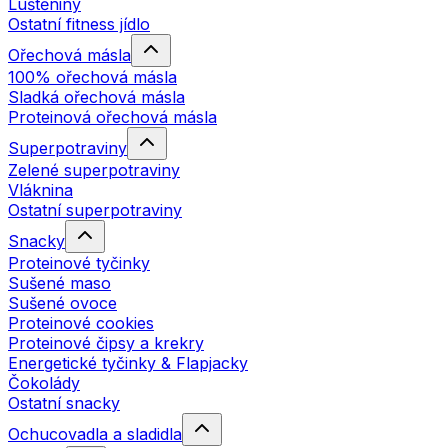
Luštěniny
Ostatní fitness jídlo
Ořechová másla
100% ořechová másla
Sladká ořechová másla
Proteinová ořechová másla
Superpotraviny
Zelené superpotraviny
Vláknina
Ostatní superpotraviny
Snacky
Proteinové tyčinky
Sušené maso
Sušené ovoce
Proteinové cookies
Proteinové čipsy a krekry
Energetické tyčinky & Flapjacky
Čokolády
Ostatní snacky
Ochucovadla a sladidla