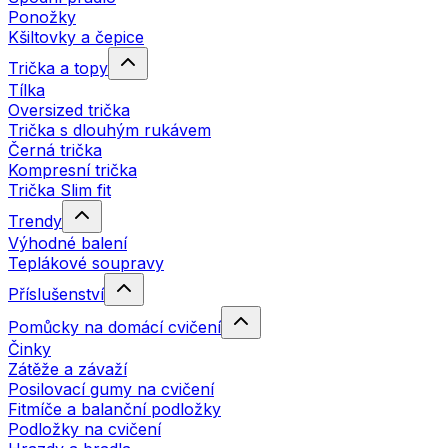
Ponožky
Kšiltovky a čepice
Trička a topy
Tílka
Oversized trička
Trička s dlouhým rukávem
Černá trička
Kompresní trička
Trička Slim fit
Trendy
Výhodné balení
Teplákové soupravy
Příslušenství
Pomůcky na domácí cvičení
Činky
Zátěže a závaží
Posilovací gumy na cvičení
Fitmíče a balanční podložky
Podložky na cvičení