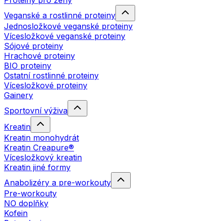
Proteiny pro ženy
Veganské a rostlinné proteiny
Jednosložkové veganské proteiny
Vícesložkové veganské proteiny
Sójové proteiny
Hrachové proteiny
BIO proteiny
Ostatní rostlinné proteiny
Vícesložkové proteiny
Gainery
Sportovní výživa
Kreatin
Kreatin monohydrát
Kreatin Creapure®
Vícesložkový kreatin
Kreatin jiné formy
Anabolizéry a pre-workouty
Pre-workouty
NO doplňky
Kofein