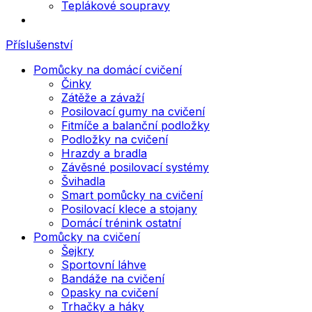
Teplákové soupravy
Příslušenství
Pomůcky na domácí cvičení
Činky
Zátěže a závaží
Posilovací gumy na cvičení
Fitmíče a balanční podložky
Podložky na cvičení
Hrazdy a bradla
Závěsné posilovací systémy
Švihadla
Smart pomůcky na cvičení
Posilovací klece a stojany
Domácí trénink ostatní
Pomůcky na cvičení
Šejkry
Sportovní láhve
Bandáže na cvičení
Opasky na cvičení
Trhačky a háky