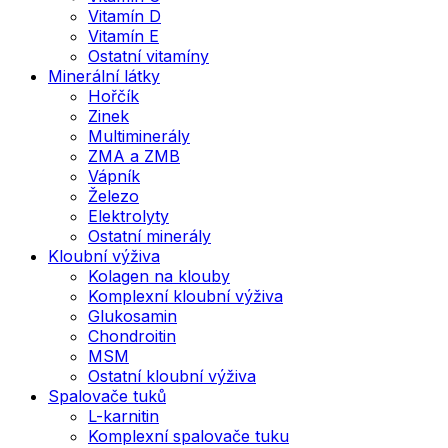
Vitamín D
Vitamín E
Ostatní vitamíny
Minerální látky
Hořčík
Zinek
Multiminerály
ZMA a ZMB
Vápník
Železo
Elektrolyty
Ostatní minerály
Kloubní výživa
Kolagen na klouby
Komplexní kloubní výživa
Glukosamin
Chondroitin
MSM
Ostatní kloubní výživa
Spalovače tuků
L-karnitin
Komplexní spalovače tuku