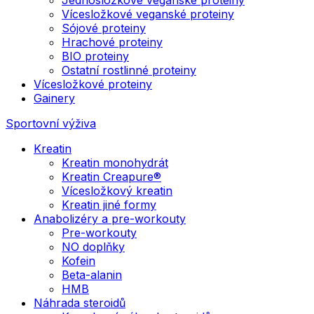
Vícesložkové veganské proteiny
Sójové proteiny
Hrachové proteiny
BIO proteiny
Ostatní rostlinné proteiny
Vícesložkové proteiny
Gainery
Sportovní výživa
Kreatin
Kreatin monohydrát
Kreatin Creapure®
Vícesložkový kreatin
Kreatin jiné formy
Anabolizéry a pre-workouty
Pre-workouty
NO doplňky
Kofein
Beta-alanin
HMB
Náhrada steroidů