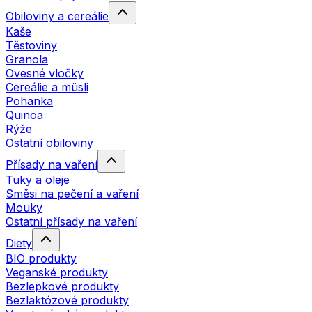
Obiloviny a cereálie
Kaše
Těstoviny
Granola
Ovesné vločky
Cereálie a müsli
Pohanka
Quinoa
Rýže
Ostatní obiloviny
Přísady na vaření
Tuky a oleje
Směsi na pečení a vaření
Mouky
Ostatní přísady na vaření
Diety
BIO produkty
Veganské produkty
Bezlepkové produkty
Bezlaktózové produkty