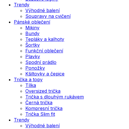
Trendy
Výhodné balení
Soupravy na cvičení
Pánské oblečení
Mikiny
Bundy
Tepláky a kalhoty
Šortky
Funkční oblečení
Plavky
Spodní prádlo
Ponožky
Kšiltovky a čepice
Trička a topy
Tílka
Oversized trička
Trička s dlouhým rukávem
Černá trička
Kompresní trička
Trička Slim fit
Trendy
Výhodné balení