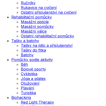
Ručníky
Rukavice na cvičení
Ostatní příslušenství na cvičení
Rehabilitační pomůcky
Masážní pistole
Masážní pomůcky
Masážní válce
Ostatní rehabilitační pomůcky
Tašky a batohy
Tašky na jídlo a příslušenství
Tašky do fitka
Batohy
Pomůcky podle aktivity
Běh
Bojové sporty
Cyklistika
Jóga a pilates
Otužování
Plavání
Turistika
Biohacking
Red Light Therapy