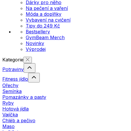
Dárky pro něho
Na pečení a vaření
Móda a doplňky
Vybavení na cvičení
Tipy do 249 Kč
Bestsellery
GymBeam Merch
Novinky
Výprodej
Kategorie
Potraviny
Fitness jídlo
Ořechy
Semínka
Pomazánky a pasty
Ryby
Hotová jídla
Vajíčka
Chléb a pečivo
Maso