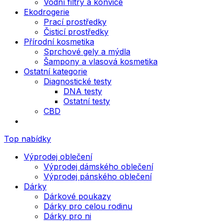
Vodní filtry a konvice
Ekodrogerie
Prací prostředky
Čisticí prostředky
Přírodní kosmetika
Sprchové gely a mýdla
Šampony a vlasová kosmetika
Ostatní kategorie
Diagnostické testy
DNA testy
Ostatní testy
CBD
Top nabídky
Výprodej oblečení
Výprodej dámského oblečení
Výprodej pánského oblečení
Dárky
Dárkové poukazy
Dárky pro celou rodinu
Dárky pro ni