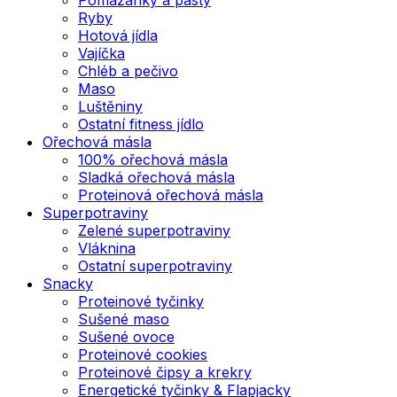
Ryby
Hotová jídla
Vajíčka
Chléb a pečivo
Maso
Luštěniny
Ostatní fitness jídlo
Ořechová másla
100% ořechová másla
Sladká ořechová másla
Proteinová ořechová másla
Superpotraviny
Zelené superpotraviny
Vláknina
Ostatní superpotraviny
Snacky
Proteinové tyčinky
Sušené maso
Sušené ovoce
Proteinové cookies
Proteinové čipsy a krekry
Energetické tyčinky & Flapjacky