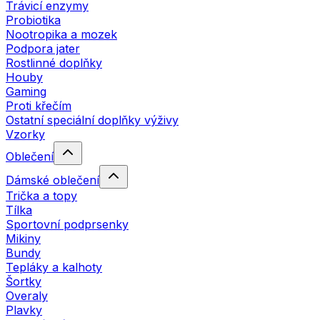
Trávicí enzymy
Probiotika
Nootropika a mozek
Podpora jater
Rostlinné doplňky
Houby
Gaming
Proti křečím
Ostatní speciální doplňky výživy
Vzorky
Oblečení
Dámské oblečení
Trička a topy
Tílka
Sportovní podprsenky
Mikiny
Bundy
Tepláky a kalhoty
Šortky
Overaly
Plavky