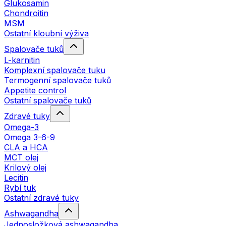
Glukosamin
Chondroitin
MSM
Ostatní kloubní výživa
Spalovače tuků
L-karnitin
Komplexní spalovače tuku
Termogenní spalovače tuků
Appetite control
Ostatní spalovače tuků
Zdravé tuky
Omega-3
Omega 3-6-9
CLA a HCA
MCT olej
Krilový olej
Lecitin
Rybí tuk
Ostatní zdravé tuky
Ashwagandha
Jednosložková ashwagandha