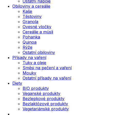
Ostatní nápoje
Obiloviny a cereálie
Kaše
Těstoviny
Granola
Ovesné vločky
Cereálie a müsli
Pohanka
Quinoa
Rýže
Ostatní obiloviny
Přísady na vaření
Tuky a oleje
Směsi na pečení a vaření
Mouky
Ostatní přísady na vaření
Diety
BIO produkty
Veganské produkty
Bezlepkové produkty
Bezlaktózové produkty
Vegetariánské produkty