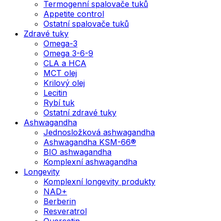
Termogenní spalovače tuků
Appetite control
Ostatní spalovače tuků
Zdravé tuky
Omega-3
Omega 3-6-9
CLA a HCA
MCT olej
Krilový olej
Lecitin
Rybí tuk
Ostatní zdravé tuky
Ashwagandha
Jednosložková ashwagandha
Ashwagandha KSM-66®
BIO ashwagandha
Komplexní ashwagandha
Longevity
Komplexní longevity produkty
NAD+
Berberin
Resveratrol
Quercetin