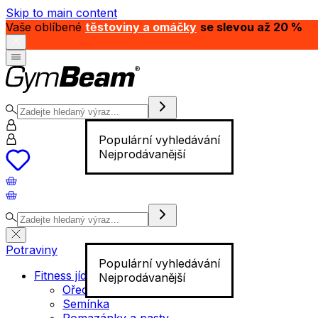
Skip to main content
Vaše oblíbené
těstoviny a omáčky
se slevou až 20 %
Populární vyhledávání
Nejprodávanější
Potraviny
Populární vyhledávání
Fitness jídlo
Nejprodávanější
Ořechy
Semínka
Pomazánky a pasty