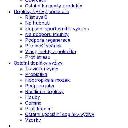
Ostatní longevity produkty
Doplňky výživy podle cíle
Růst svalů
Na hubnutí
Zlepšení sportovního výkonu
Na podporu imunity
Podpora regenerace
Pro lepší spánek
Vlasy, nehty a pokožka
Proti stresu
Ostatní doplňky výživy
Trávicí enzymy
Probiotika
Nootropika a mozek
Podpora jater
Rostlinné doplňky
Houby
Gaming
Proti křečím
Ostatní speciální doplňky výživy
Vzorky