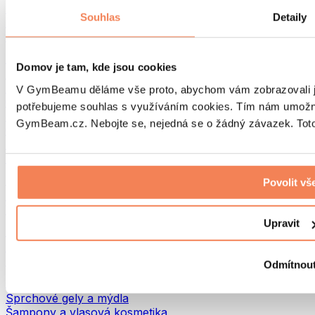
Tašky na jídlo a příslušenství
Souhlas
Detaily
Tašky do fitka
Batohy
Pomůcky podle aktivity
Domov je tam, kde jsou cookies
Běh
Bojové sporty
V GymBeamu děláme vše proto, abychom vám zobrazovali je
Cyklistika
potřebujeme souhlas s využíváním cookies. Tím nám umožní
Jóga a pilates
GymBeam.cz. Nebojte se, nejedná se o žádný závazek. Toto 
Otužování
Plavání
Turistika
Biohacking
Povolit vš
Red Light Therapy
Vodní filtry a konvice
Upravit
Ekodrogerie
Prací prostředky
Čisticí prostředky
Odmítnou
Přírodní kosmetika
Sprchové gely a mýdla
Šampony a vlasová kosmetika