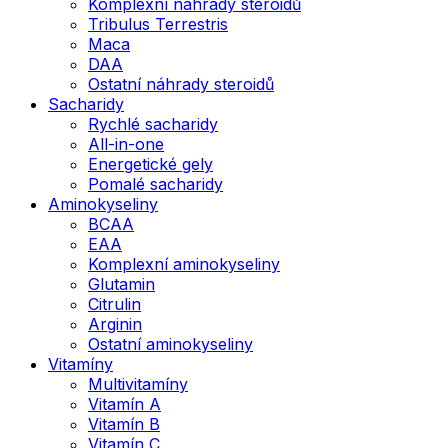
Komplexní náhrady steroidů
Tribulus Terrestris
Maca
DAA
Ostatní náhrady steroidů
Sacharidy
Rychlé sacharidy
All-in-one
Energetické gely
Pomalé sacharidy
Aminokyseliny
BCAA
EAA
Komplexní aminokyseliny
Glutamin
Citrulin
Arginin
Ostatní aminokyseliny
Vitamíny
Multivitamíny
Vitamín A
Vitamín B
Vitamín C