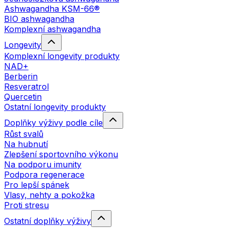
Ashwagandha KSM-66®
BIO ashwagandha
Komplexní ashwagandha
Longevity
Komplexní longevity produkty
NAD+
Berberin
Resveratrol
Quercetin
Ostatní longevity produkty
Doplňky výživy podle cíle
Růst svalů
Na hubnutí
Zlepšení sportovního výkonu
Na podporu imunity
Podpora regenerace
Pro lepší spánek
Vlasy, nehty a pokožka
Proti stresu
Ostatní doplňky výživy