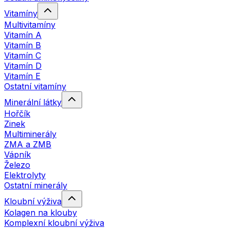
Vitamíny
Multivitamíny
Vitamín A
Vitamín B
Vitamín C
Vitamín D
Vitamín E
Ostatní vitamíny
Minerální látky
Hořčík
Zinek
Multiminerály
ZMA a ZMB
Vápník
Železo
Elektrolyty
Ostatní minerály
Kloubní výživa
Kolagen na klouby
Komplexní kloubní výživa