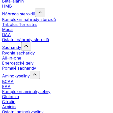
Beta-alanin
HMB
Náhrada steroidů
Komplexní náhrady steroidů
Tribulus Terrestris
Maca
DAA
Ostatní náhrady steroidů
Sacharidy
Rychlé sacharidy
All-in-one
Energetické gely
Pomalé sacharidy
Aminokyseliny
BCAA
EAA
Komplexní aminokyseliny
Glutamin
Citrulin
Arginin
Ostatní aminokyseliny