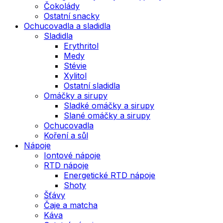
Čokolády
Ostatní snacky
Ochucovadla a sladidla
Sladidla
Erythritol
Medy
Stévie
Xylitol
Ostatní sladidla
Omáčky a sirupy
Sladké omáčky a sirupy
Slané omáčky a sirupy
Ochucovadla
Koření a sůl
Nápoje
Iontové nápoje
RTD nápoje
Energetické RTD nápoje
Shoty
Šťávy
Čaje a matcha
Káva