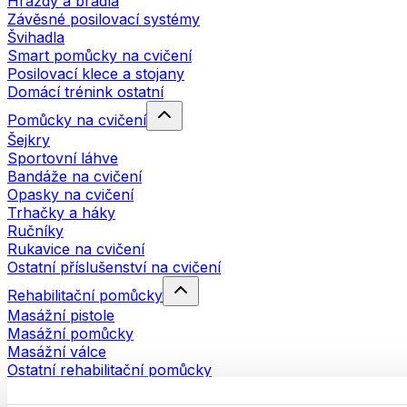
Hrazdy a bradla
Závěsné posilovací systémy
Švihadla
Smart pomůcky na cvičení
Posilovací klece a stojany
Domácí trénink ostatní
Pomůcky na cvičení
Šejkry
Sportovní láhve
Bandáže na cvičení
Opasky na cvičení
Trhačky a háky
Ručníky
Rukavice na cvičení
Ostatní příslušenství na cvičení
Rehabilitační pomůcky
Masážní pistole
Masážní pomůcky
Masážní válce
Ostatní rehabilitační pomůcky
Tašky a batohy