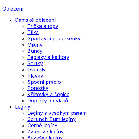
Oblečení
Dámské oblečení
Trička a topy
Tílka
Sportovní podprsenky
Mikiny
Bundy
Tepláky a kalhoty
Šortky
Overaly
Plavky
Spodní prádlo
Ponožky
Kšiltovky a čepice
Doplňky do vlasů
Legíny
Legíny s vysokým pasem
Scrunch Bum legíny
Černé legíny
Zvonové legíny
Bezešvé legíny