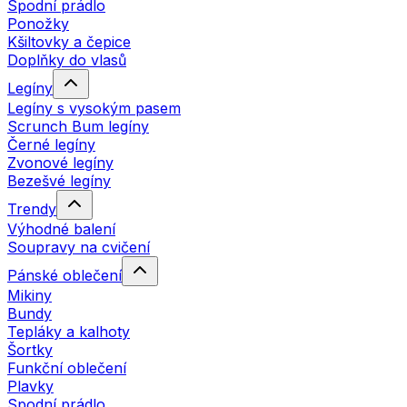
Spodní prádlo
Ponožky
Kšiltovky a čepice
Doplňky do vlasů
Legíny
Legíny s vysokým pasem
Scrunch Bum legíny
Černé legíny
Zvonové legíny
Bezešvé legíny
Trendy
Výhodné balení
Soupravy na cvičení
Pánské oblečení
Mikiny
Bundy
Tepláky a kalhoty
Šortky
Funkční oblečení
Plavky
Spodní prádlo