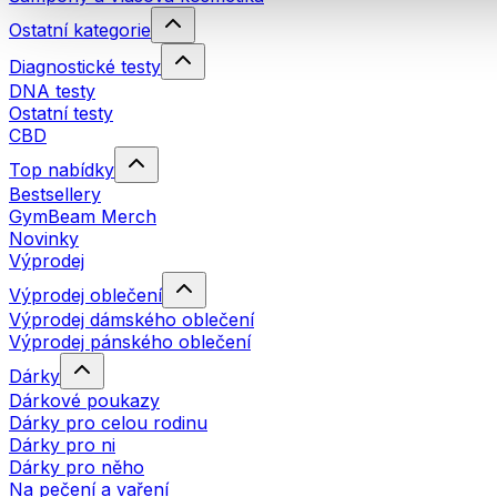
Ostatní kategorie
Diagnostické testy
DNA testy
Ostatní testy
CBD
Top nabídky
Bestsellery
GymBeam Merch
Novinky
Výprodej
Výprodej oblečení
Výprodej dámského oblečení
Výprodej pánského oblečení
Dárky
Dárkové poukazy
Dárky pro celou rodinu
Dárky pro ni
Dárky pro něho
Na pečení a vaření