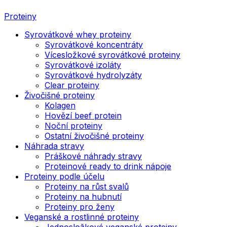
Proteiny
Syrovátkové whey proteiny
Syrovátkové koncentráty
Vícesložkové syrovátkové proteiny
Syrovátkové izoláty
Syrovátkové hydrolyzáty
Clear proteiny
Živočišné proteiny
Kolagen
Hovězí beef protein
Noční proteiny
Ostatní živočišné proteiny
Náhrada stravy
Práškové náhrady stravy
Proteinové ready to drink nápoje
Proteiny podle účelu
Proteiny na růst svalů
Proteiny na hubnutí
Proteiny pro ženy
Veganské a rostlinné proteiny
Jednosložkové veganské proteiny