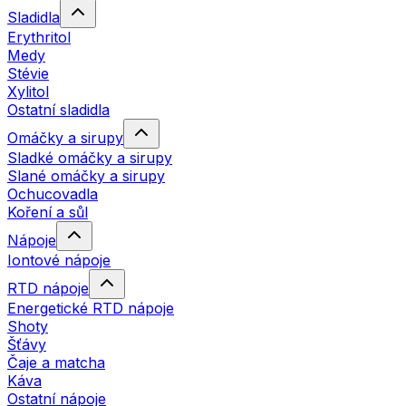
Sladidla
Erythritol
Medy
Stévie
Xylitol
Ostatní sladidla
Omáčky a sirupy
Sladké omáčky a sirupy
Slané omáčky a sirupy
Ochucovadla
Koření a sůl
Nápoje
Iontové nápoje
RTD nápoje
Energetické RTD nápoje
Shoty
Šťávy
Čaje a matcha
Káva
Ostatní nápoje