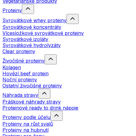
Vegetariánské produkty
Proteiny
Syrovátkové whey proteiny
Syrovátkové koncentráty
Vícesložkové syrovátkové proteiny
Syrovátkové izoláty
Syrovátkové hydrolyzáty
Clear proteiny
Živočišné proteiny
Kolagen
Hovězí beef protein
Noční proteiny
Ostatní živočišné proteiny
Náhrada stravy
Práškové náhrady stravy
Proteinové ready to drink nápoje
Proteiny podle účelu
Proteiny na růst svalů
Proteiny na hubnutí