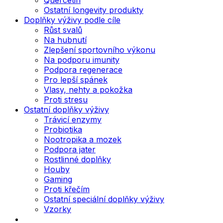
Ostatní longevity produkty
Doplňky výživy podle cíle
Růst svalů
Na hubnutí
Zlepšení sportovního výkonu
Na podporu imunity
Podpora regenerace
Pro lepší spánek
Vlasy, nehty a pokožka
Proti stresu
Ostatní doplňky výživy
Trávicí enzymy
Probiotika
Nootropika a mozek
Podpora jater
Rostlinné doplňky
Houby
Gaming
Proti křečím
Ostatní speciální doplňky výživy
Vzorky