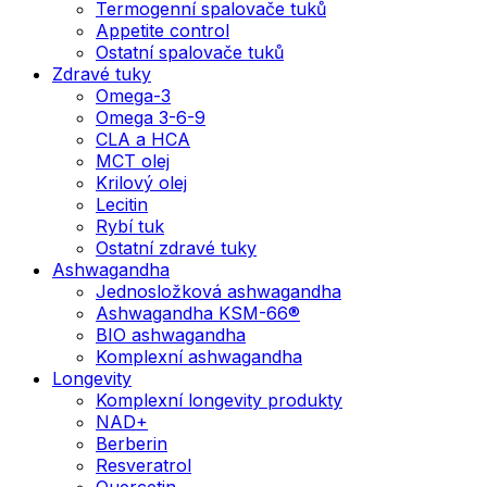
Termogenní spalovače tuků
Appetite control
Ostatní spalovače tuků
Zdravé tuky
Omega-3
Omega 3-6-9
CLA a HCA
MCT olej
Krilový olej
Lecitin
Rybí tuk
Ostatní zdravé tuky
Ashwagandha
Jednosložková ashwagandha
Ashwagandha KSM-66®
BIO ashwagandha
Komplexní ashwagandha
Longevity
Komplexní longevity produkty
NAD+
Berberin
Resveratrol
Quercetin