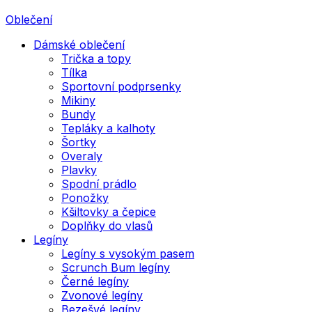
Oblečení
Dámské oblečení
Trička a topy
Tílka
Sportovní podprsenky
Mikiny
Bundy
Tepláky a kalhoty
Šortky
Overaly
Plavky
Spodní prádlo
Ponožky
Kšiltovky a čepice
Doplňky do vlasů
Legíny
Legíny s vysokým pasem
Scrunch Bum legíny
Černé legíny
Zvonové legíny
Bezešvé legíny