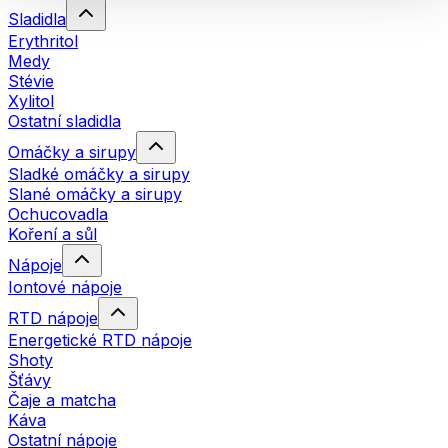
Sladidla
Erythritol
Medy
Stévie
Xylitol
Ostatní sladidla
Omáčky a sirupy
Sladké omáčky a sirupy
Slané omáčky a sirupy
Ochucovadla
Koření a sůl
Nápoje
Iontové nápoje
RTD nápoje
Energetické RTD nápoje
Shoty
Šťávy
Čaje a matcha
Káva
Ostatní nápoje