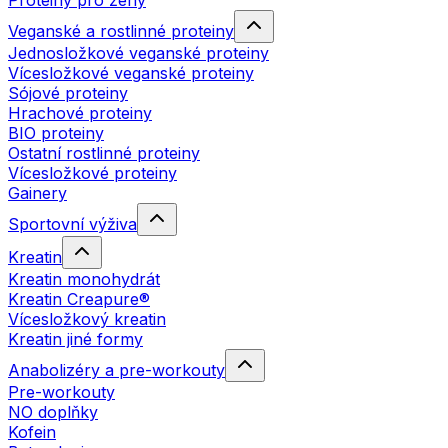
Proteiny pro ženy
Veganské a rostlinné proteiny
Jednosložkové veganské proteiny
Vícesložkové veganské proteiny
Sójové proteiny
Hrachové proteiny
BIO proteiny
Ostatní rostlinné proteiny
Vícesložkové proteiny
Gainery
Sportovní výživa
Kreatin
Kreatin monohydrát
Kreatin Creapure®
Vícesložkový kreatin
Kreatin jiné formy
Anabolizéry a pre-workouty
Pre-workouty
NO doplňky
Kofein