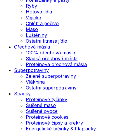
Ryby
Hotová jídla
Vajíčka
Chléb a pečivo
Maso
Luštěniny
Ostatní fitness jídlo
Ořechová másla
100% ořechová másla
Sladká ořechová másla
Proteinová ořechová másla
Superpotraviny
Zelené superpotraviny
Vláknina
Ostatní superpotraviny
Snacky
Proteinové tyčinky
Sušené maso
Sušené ovoce
Proteinové cookies
Proteinové čipsy a krekry
Energetické tyčinky & Flapjacky