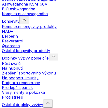
Ashwagandha KSM-66®
BIO ashwagandha
Komplexní ashwagandha
Longevity
Komplexní longevity produkty
NAD+
Berberin
Resveratrol
Quercetin
Ostatní longevity produkty
Doplňky výživy podle cíle
Růst svalů
Na hubnutí
Zlepšení sportovního výkonu
Na podporu imunity
Podpora regenerace
Pro lepší spánek
Vlasy, nehty a pokožka
Proti stresu
Ostatní doplňky výživy