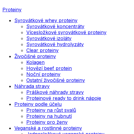
Proteiny
Syrovátkové whey proteiny
Syrovátkové koncentráty
Vícesložkové syrovátkové proteiny
Syrovátkové izoláty
Syrovátkové hydrolyzáty
Clear proteiny
Živočišné proteiny
Kolagen
Hovězí beef protein
Noční proteiny
Ostatní živočišné proteiny
Náhrada stravy
Práškové náhrady stravy
Proteinové ready to drink nápoje
Proteiny podle účelu
Proteiny na růst svalů
Proteiny na hubnutí
Proteiny pro ženy
Veganské a rostlinné proteiny
Jednosložkové veganské proteiny