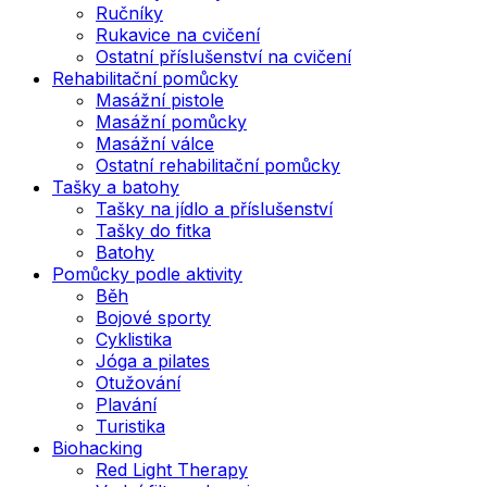
Ručníky
Rukavice na cvičení
Ostatní příslušenství na cvičení
Rehabilitační pomůcky
Masážní pistole
Masážní pomůcky
Masážní válce
Ostatní rehabilitační pomůcky
Tašky a batohy
Tašky na jídlo a příslušenství
Tašky do fitka
Batohy
Pomůcky podle aktivity
Běh
Bojové sporty
Cyklistika
Jóga a pilates
Otužování
Plavání
Turistika
Biohacking
Red Light Therapy