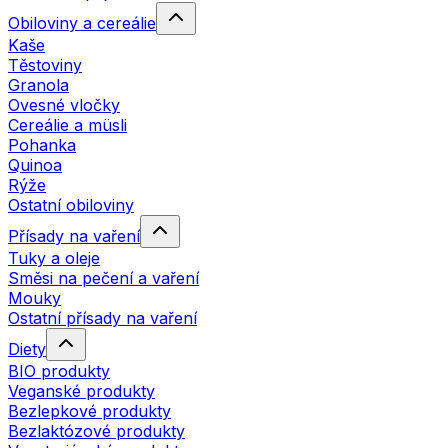
Obiloviny a cereálie
Kaše
Těstoviny
Granola
Ovesné vločky
Cereálie a müsli
Pohanka
Quinoa
Rýže
Ostatní obiloviny
Přísady na vaření
Tuky a oleje
Směsi na pečení a vaření
Mouky
Ostatní přísady na vaření
Diety
BIO produkty
Veganské produkty
Bezlepkové produkty
Bezlaktózové produkty