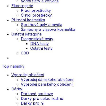
Vodní filtry a konvice
Ekodrogerie
Prací prostředky
Čisticí prostředky
Přírodní kosmetika
Sprchové gely a mýdla
Šampony a vlasová kosmetika
Ostatní kategorie
Diagnostické testy
DNA testy
Ostatní testy
CBD
Top nabídky
Výprodej oblečení
Výprodej dámského oblečení
Výprodej pánského oblečení
Dárky
Dárkové poukazy
Dárky pro celou rodinu
Dárky pro ni