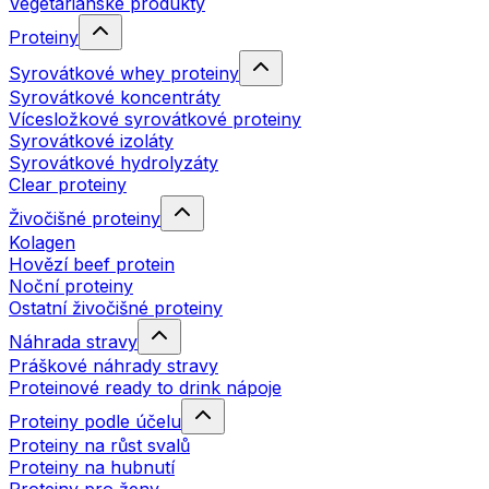
Vegetariánské produkty
Proteiny
Syrovátkové whey proteiny
Syrovátkové koncentráty
Vícesložkové syrovátkové proteiny
Syrovátkové izoláty
Syrovátkové hydrolyzáty
Clear proteiny
Živočišné proteiny
Kolagen
Hovězí beef protein
Noční proteiny
Ostatní živočišné proteiny
Náhrada stravy
Práškové náhrady stravy
Proteinové ready to drink nápoje
Proteiny podle účelu
Proteiny na růst svalů
Proteiny na hubnutí