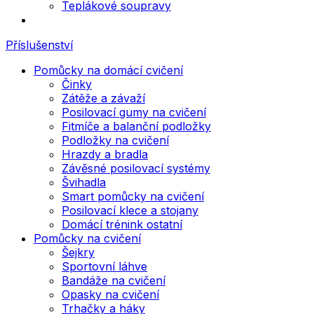
Teplákové soupravy
Příslušenství
Pomůcky na domácí cvičení
Činky
Zátěže a závaží
Posilovací gumy na cvičení
Fitmíče a balanční podložky
Podložky na cvičení
Hrazdy a bradla
Závěsné posilovací systémy
Švihadla
Smart pomůcky na cvičení
Posilovací klece a stojany
Domácí trénink ostatní
Pomůcky na cvičení
Šejkry
Sportovní láhve
Bandáže na cvičení
Opasky na cvičení
Trhačky a háky