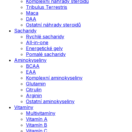
Komplexní náhrady steroidů
Tribulus Terrestris
Maca
DAA
Ostatní náhrady steroidů
Sacharidy
Rychlé sacharidy
All-in-one
Energetické gely
Pomalé sacharidy
Aminokyseliny
BCAA
EAA
Komplexní aminokyseliny
Glutamin
Citrulin
Arginin
Ostatní aminokyseliny
Vitamíny
Multivitamíny
Vitamín A
Vitamín B
Vitamín C