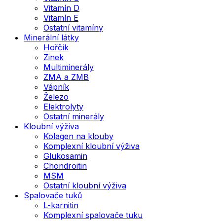
Vitamín D
Vitamín E
Ostatní vitamíny
Minerální látky
Hořčík
Zinek
Multiminerály
ZMA a ZMB
Vápník
Železo
Elektrolyty
Ostatní minerály
Kloubní výživa
Kolagen na klouby
Komplexní kloubní výživa
Glukosamin
Chondroitin
MSM
Ostatní kloubní výživa
Spalovače tuků
L-karnitin
Komplexní spalovače tuku