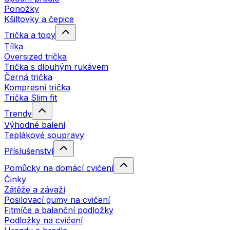
Ponožky
Kšiltovky a čepice
Trička a topy
Tílka
Oversized trička
Trička s dlouhým rukávem
Černá trička
Kompresní trička
Trička Slim fit
Trendy
Výhodné balení
Teplákové soupravy
Příslušenství
Pomůcky na domácí cvičení
Činky
Zátěže a závaží
Posilovací gumy na cvičení
Fitmíče a balanční podložky
Podložky na cvičení