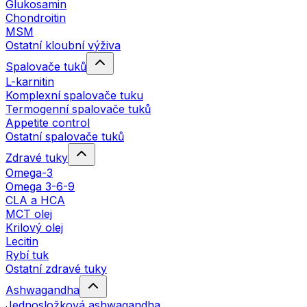
Glukosamin
Chondroitin
MSM
Ostatní kloubní výživa
Spalovače tuků
L-karnitin
Komplexní spalovače tuku
Termogenní spalovače tuků
Appetite control
Ostatní spalovače tuků
Zdravé tuky
Omega-3
Omega 3-6-9
CLA a HCA
MCT olej
Krilový olej
Lecitin
Rybí tuk
Ostatní zdravé tuky
Ashwagandha
Jednosložková ashwagandha