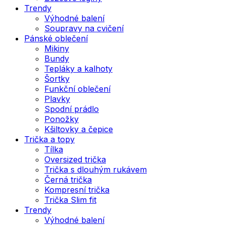
Trendy
Výhodné balení
Soupravy na cvičení
Pánské oblečení
Mikiny
Bundy
Tepláky a kalhoty
Šortky
Funkční oblečení
Plavky
Spodní prádlo
Ponožky
Kšiltovky a čepice
Trička a topy
Tílka
Oversized trička
Trička s dlouhým rukávem
Černá trička
Kompresní trička
Trička Slim fit
Trendy
Výhodné balení