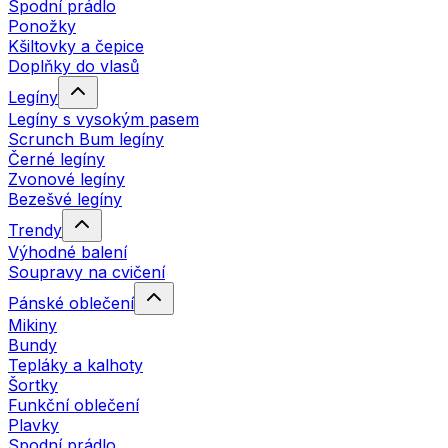
Spodní prádlo
Ponožky
Kšiltovky a čepice
Doplňky do vlasů
Legíny
Legíny s vysokým pasem
Scrunch Bum legíny
Černé legíny
Zvonové legíny
Bezešvé legíny
Trendy
Výhodné balení
Soupravy na cvičení
Pánské oblečení
Mikiny
Bundy
Tepláky a kalhoty
Šortky
Funkční oblečení
Plavky
Spodní prádlo