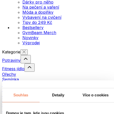
Dárky pro něho
Na pečení a vaření
Móda a doplňky
Vybavení na cvičení
Tipy do 249 Kč
Bestsellery
GymBeam Merch
Novinky
Výprodej
Kategorie
Potraviny
Fitness jídlo
Ořechy
Semínka
Pomazánky a pasty
Ryby
Hotová jídla
Souhlas
Detaily
Více o cookies
Vajíčka
Chléb a pečivo
Maso
Domov je tam, kde jsou cookies