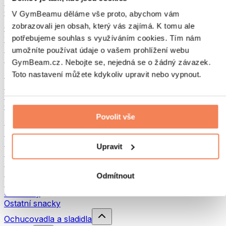
Luštěniny
Ostatní fitness jídlo
V GymBeamu děláme vše proto, abychom vám
zobrazovali jen obsah, který vás zajímá. K tomu ale
Ořechová másla
potřebujeme souhlas s využíváním cookies. Tím nám
100% ořechová másla
Sladká ořechová másla
umožníte používat údaje o vašem prohlížení webu
Proteinová ořechová másla
GymBeam.cz. Nebojte se, nejedná se o žádný závazek.
Superpotraviny
Toto nastavení můžete kdykoliv upravit nebo vypnout.
Zelené superpotraviny
Vláknina
Ostatní superpotraviny
Povolit vše
Snacky
Proteinové tyčinky
Sušené maso
Upravit
Sušené ovoce
Proteinové cookies
Proteinové čipsy a krekry
Odmítnout
Energetické tyčinky & Flapjacky
Čokolády
Ostatní snacky
Ochucovadla a sladidla