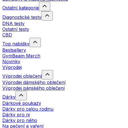
Ostatní kategorie
Diagnostické testy
DNA testy
Ostatní testy
CBD
Top nabídky
Bestsellery
GymBeam Merch
Novinky
Výprodej
Výprodej oblečení
Výprodej dámského oblečení
Výprodej pánského oblečení
Dárky
Dárkové poukazy
Dárky pro celou rodinu
Dárky pro ni
Dárky pro něho
Na pečení a vaření