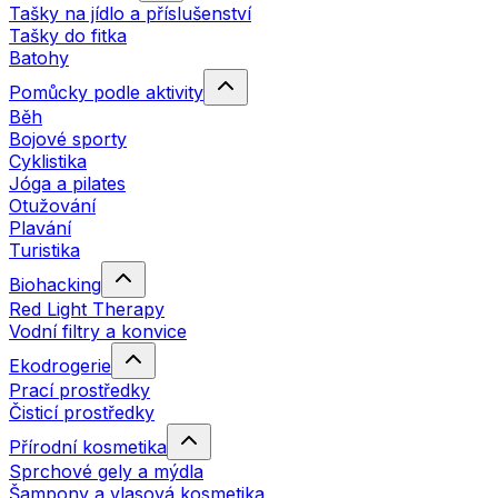
Tašky na jídlo a příslušenství
Tašky do fitka
Batohy
Pomůcky podle aktivity
Běh
Bojové sporty
Cyklistika
Jóga a pilates
Otužování
Plavání
Turistika
Biohacking
Red Light Therapy
Vodní filtry a konvice
Ekodrogerie
Prací prostředky
Čisticí prostředky
Přírodní kosmetika
Sprchové gely a mýdla
Šampony a vlasová kosmetika