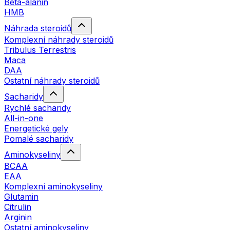
Beta-alanin
HMB
Náhrada steroidů
Komplexní náhrady steroidů
Tribulus Terrestris
Maca
DAA
Ostatní náhrady steroidů
Sacharidy
Rychlé sacharidy
All-in-one
Energetické gely
Pomalé sacharidy
Aminokyseliny
BCAA
EAA
Komplexní aminokyseliny
Glutamin
Citrulin
Arginin
Ostatní aminokyseliny