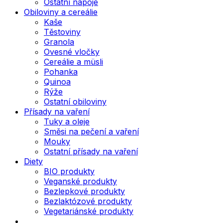
Ostatní nápoje
Obiloviny a cereálie
Kaše
Těstoviny
Granola
Ovesné vločky
Cereálie a müsli
Pohanka
Quinoa
Rýže
Ostatní obiloviny
Přísady na vaření
Tuky a oleje
Směsi na pečení a vaření
Mouky
Ostatní přísady na vaření
Diety
BIO produkty
Veganské produkty
Bezlepkové produkty
Bezlaktózové produkty
Vegetariánské produkty