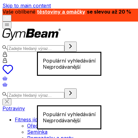
Skip to main content
Vaše oblíbené
těstoviny a omáčky
se slevou až 20 %
Populární vyhledávání
Nejprodávanější
Potraviny
Populární vyhledávání
Fitness jídlo
Nejprodávanější
Ořechy
Semínka
Pomazánky a pasty