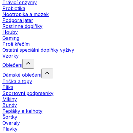
Trávicí enzymy
Probiotika
Nootropika a mozek
Podpora jater
Rostlinné doplňky
Houby
Gaming
Proti křečím
Ostatní speciální doplňky výživy
Vzorky
Oblečení
Dámské oblečení
Trička a topy
Tílka
Sportovní podprsenky
Mikiny
Bundy
Tepláky a kalhoty
Šortky
Overaly
Plavky