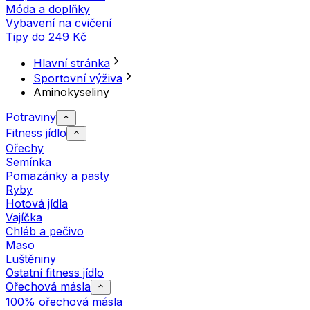
Móda a doplňky
Vybavení na cvičení
Tipy do 249 Kč
Hlavní stránka
Sportovní výživa
Aminokyseliny
Potraviny
Fitness jídlo
Ořechy
Semínka
Pomazánky a pasty
Ryby
Hotová jídla
Vajíčka
Chléb a pečivo
Maso
Luštěniny
Ostatní fitness jídlo
Ořechová másla
100% ořechová másla