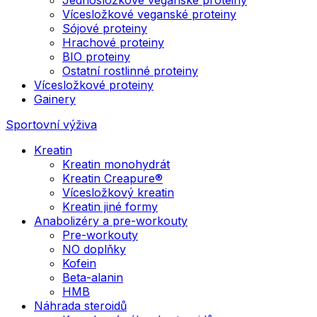
Vícesložkové veganské proteiny
Sójové proteiny
Hrachové proteiny
BIO proteiny
Ostatní rostlinné proteiny
Vícesložkové proteiny
Gainery
Sportovní výživa
Kreatin
Kreatin monohydrát
Kreatin Creapure®
Vícesložkový kreatin
Kreatin jiné formy
Anabolizéry a pre-workouty
Pre-workouty
NO doplňky
Kofein
Beta-alanin
HMB
Náhrada steroidů