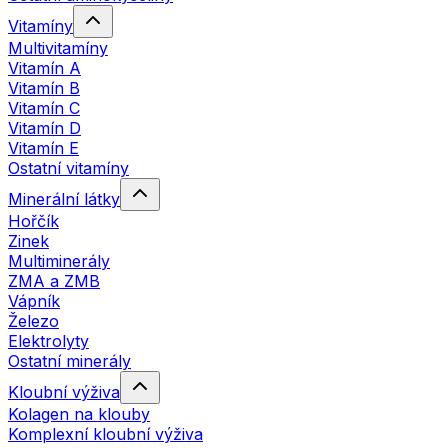
Vitamíny
Multivitamíny
Vitamín A
Vitamín B
Vitamín C
Vitamín D
Vitamín E
Ostatní vitamíny
Minerální látky
Hořčík
Zinek
Multiminerály
ZMA a ZMB
Vápník
Železo
Elektrolyty
Ostatní minerály
Kloubní výživa
Kolagen na klouby
Komplexní kloubní výživa