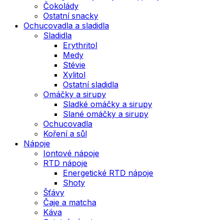
Čokolády
Ostatní snacky
Ochucovadla a sladidla
Sladidla
Erythritol
Medy
Stévie
Xylitol
Ostatní sladidla
Omáčky a sirupy
Sladké omáčky a sirupy
Slané omáčky a sirupy
Ochucovadla
Koření a sůl
Nápoje
Iontové nápoje
RTD nápoje
Energetické RTD nápoje
Shoty
Šťávy
Čaje a matcha
Káva