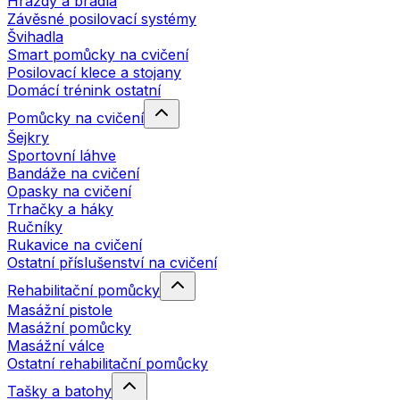
Hrazdy a bradla
Závěsné posilovací systémy
Švihadla
Smart pomůcky na cvičení
Posilovací klece a stojany
Domácí trénink ostatní
Pomůcky na cvičení
Šejkry
Sportovní láhve
Bandáže na cvičení
Opasky na cvičení
Trhačky a háky
Ručníky
Rukavice na cvičení
Ostatní příslušenství na cvičení
Rehabilitační pomůcky
Masážní pistole
Masážní pomůcky
Masážní válce
Ostatní rehabilitační pomůcky
Tašky a batohy