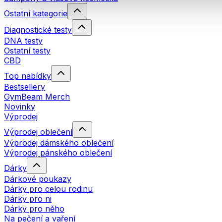
Ostatní kategorie
Diagnostické testy
DNA testy
Ostatní testy
CBD
Top nabídky
Bestsellery
GymBeam Merch
Novinky
Výprodej
Výprodej oblečení
Výprodej dámského oblečení
Výprodej pánského oblečení
Dárky
Dárkové poukazy
Dárky pro celou rodinu
Dárky pro ni
Dárky pro něho
Na pečení a vaření