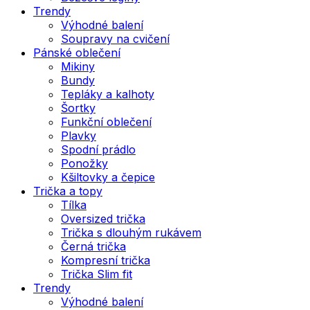
Trendy
Výhodné balení
Soupravy na cvičení
Pánské oblečení
Mikiny
Bundy
Tepláky a kalhoty
Šortky
Funkční oblečení
Plavky
Spodní prádlo
Ponožky
Kšiltovky a čepice
Trička a topy
Tílka
Oversized trička
Trička s dlouhým rukávem
Černá trička
Kompresní trička
Trička Slim fit
Trendy
Výhodné balení