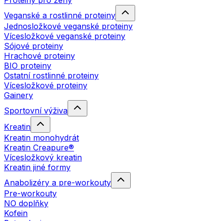
Proteiny pro ženy
Veganské a rostlinné proteiny
Jednosložkové veganské proteiny
Vícesložkové veganské proteiny
Sójové proteiny
Hrachové proteiny
BIO proteiny
Ostatní rostlinné proteiny
Vícesložkové proteiny
Gainery
Sportovní výživa
Kreatin
Kreatin monohydrát
Kreatin Creapure®
Vícesložkový kreatin
Kreatin jiné formy
Anabolizéry a pre-workouty
Pre-workouty
NO doplňky
Kofein