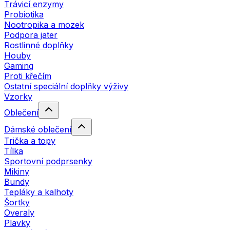
Trávicí enzymy
Probiotika
Nootropika a mozek
Podpora jater
Rostlinné doplňky
Houby
Gaming
Proti křečím
Ostatní speciální doplňky výživy
Vzorky
Oblečení
Dámské oblečení
Trička a topy
Tílka
Sportovní podprsenky
Mikiny
Bundy
Tepláky a kalhoty
Šortky
Overaly
Plavky