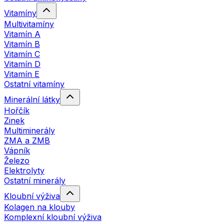
Vitamíny
Multivitamíny
Vitamín A
Vitamín B
Vitamín C
Vitamín D
Vitamín E
Ostatní vitamíny
Minerální látky
Hořčík
Zinek
Multiminerály
ZMA a ZMB
Vápník
Železo
Elektrolyty
Ostatní minerály
Kloubní výživa
Kolagen na klouby
Komplexní kloubní výživa