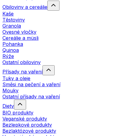
Obiloviny a cereálie
Kaše
Těstoviny
Granola
Ovesné vločky
Cereálie a müsli
Pohanka
Quinoa
Rýže
Ostatní obiloviny
Přísady na vaření
Tuky a oleje
Směsi na pečení a vaření
Mouky
Ostatní přísady na vaření
Diety
BIO produkty
Veganské produkty
Bezlepkové produkty
Bezlaktózové produkty