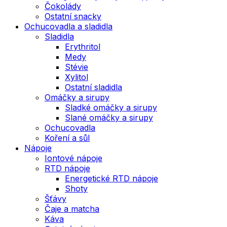
Čokolády
Ostatní snacky
Ochucovadla a sladidla
Sladidla
Erythritol
Medy
Stévie
Xylitol
Ostatní sladidla
Omáčky a sirupy
Sladké omáčky a sirupy
Slané omáčky a sirupy
Ochucovadla
Koření a sůl
Nápoje
Iontové nápoje
RTD nápoje
Energetické RTD nápoje
Shoty
Šťávy
Čaje a matcha
Káva