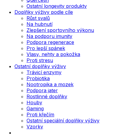
Ostatní longevity produkty
Doplňky výživy podle cíle
Růst svalů
Na hubnutí
Zlepšení sportovního výkonu
Na podporu imunity
Podpora regenerace
Pro lepší spánek
Vlasy, nehty a pokožka
Proti stresu
Ostatní doplňky výživy
Trávicí enzymy
Probiotika
Nootropika a mozek
Podpora jater
Rostlinné doplňky
Houby
Gaming
Proti křečím
Ostatní speciální doplňky výživy
Vzorky