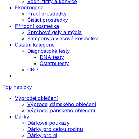
Vodní filtry a konvice
Ekodrogerie
Prací prostředky
Čisticí prostředky
Přírodní kosmetika
Sprchové gely a mýdla
Šampony a vlasová kosmetika
Ostatní kategorie
Diagnostické testy
DNA testy
Ostatní testy
CBD
Top nabídky
Výprodej oblečení
Výprodej dámského oblečení
Výprodej pánského oblečení
Dárky
Dárkové poukazy
Dárky pro celou rodinu
Dárky pro ni