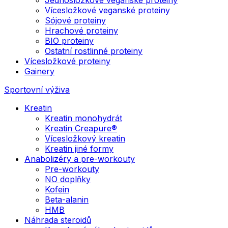
Vícesložkové veganské proteiny
Sójové proteiny
Hrachové proteiny
BIO proteiny
Ostatní rostlinné proteiny
Vícesložkové proteiny
Gainery
Sportovní výživa
Kreatin
Kreatin monohydrát
Kreatin Creapure®
Vícesložkový kreatin
Kreatin jiné formy
Anabolizéry a pre-workouty
Pre-workouty
NO doplňky
Kofein
Beta-alanin
HMB
Náhrada steroidů