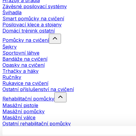
Hrazdy a bradla
Závěsné posilovací systémy
Švihadla
Smart pomůcky na cvičení
Posilovací klece a stojany
Domácí trénink ostatní
Pomůcky na cvičení
Šejkry
Sportovní láhve
Bandáže na cvičení
Opasky na cvičení
Trhačky a háky
Ručníky
Rukavice na cvičení
Ostatní příslušenství na cvičení
Rehabilitační pomůcky
Masážní pistole
Masážní pomůcky
Masážní válce
Ostatní rehabilitační pomůcky
Tašky a batohy