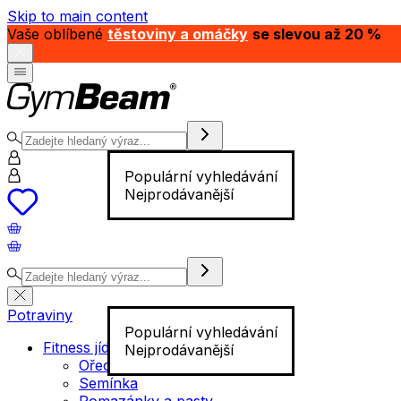
Skip to main content
Vaše oblíbené
těstoviny a omáčky
se slevou až 20 %
Populární vyhledávání
Nejprodávanější
Potraviny
Populární vyhledávání
Fitness jídlo
Nejprodávanější
Ořechy
Semínka
Pomazánky a pasty