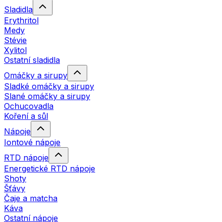
Sladidla
Erythritol
Medy
Stévie
Xylitol
Ostatní sladidla
Omáčky a sirupy
Sladké omáčky a sirupy
Slané omáčky a sirupy
Ochucovadla
Koření a sůl
Nápoje
Iontové nápoje
RTD nápoje
Energetické RTD nápoje
Shoty
Šťávy
Čaje a matcha
Káva
Ostatní nápoje