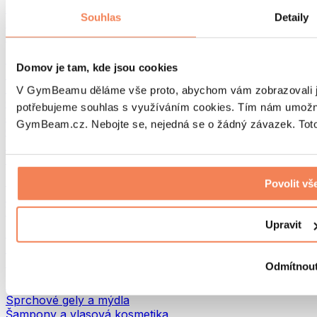
Tašky na jídlo a příslušenství
Souhlas
Detaily
Tašky do fitka
Batohy
Pomůcky podle aktivity
Domov je tam, kde jsou cookies
Běh
Bojové sporty
V GymBeamu děláme vše proto, abychom vám zobrazovali je
Cyklistika
potřebujeme souhlas s využíváním cookies. Tím nám umožní
Jóga a pilates
GymBeam.cz. Nebojte se, nejedná se o žádný závazek. Toto 
Otužování
Plavání
Turistika
Biohacking
Povolit vš
Red Light Therapy
Vodní filtry a konvice
Upravit
Ekodrogerie
Prací prostředky
Čisticí prostředky
Odmítnou
Přírodní kosmetika
Sprchové gely a mýdla
Šampony a vlasová kosmetika