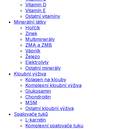
Vitamín D
Vitamín E
Ostatní vitamíny
Minerální látky
Hořčík
Zinek
Multiminerály
ZMA a ZMB
Vápník
Železo
Elektrolyty
Ostatní minerály
Kloubní výživa
Kolagen na klouby
Komplexní kloubní výživa
Glukosamin
Chondroitin
MSM
Ostatní kloubní výživa
Spalovače tuků
L-karnitin
Komplexní spalovače tuku