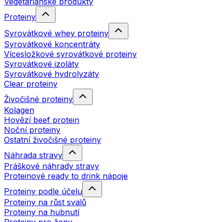
Vegetariánské produkty
Proteiny
Syrovátkové whey proteiny
Syrovátkové koncentráty
Vícesložkové syrovátkové proteiny
Syrovátkové izoláty
Syrovátkové hydrolyzáty
Clear proteiny
Živočišné proteiny
Kolagen
Hovězí beef protein
Noční proteiny
Ostatní živočišné proteiny
Náhrada stravy
Práškové náhrady stravy
Proteinové ready to drink nápoje
Proteiny podle účelu
Proteiny na růst svalů
Proteiny na hubnutí