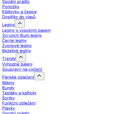
Spodní prádlo
Ponožky
Kšiltovky a čepice
Doplňky do vlasů
Legíny
Legíny s vysokým pasem
Scrunch Bum legíny
Černé legíny
Zvonové legíny
Bezešvé legíny
Trendy
Výhodné balení
Soupravy na cvičení
Pánské oblečení
Mikiny
Bundy
Tepláky a kalhoty
Šortky
Funkční oblečení
Plavky
Spodní prádlo