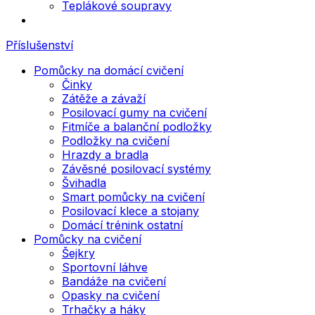
Teplákové soupravy
Příslušenství
Pomůcky na domácí cvičení
Činky
Zátěže a závaží
Posilovací gumy na cvičení
Fitmíče a balanční podložky
Podložky na cvičení
Hrazdy a bradla
Závěsné posilovací systémy
Švihadla
Smart pomůcky na cvičení
Posilovací klece a stojany
Domácí trénink ostatní
Pomůcky na cvičení
Šejkry
Sportovní láhve
Bandáže na cvičení
Opasky na cvičení
Trhačky a háky