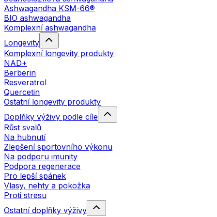
Ashwagandha KSM-66®
BIO ashwagandha
Komplexní ashwagandha
Longevity
Komplexní longevity produkty
NAD+
Berberin
Resveratrol
Quercetin
Ostatní longevity produkty
Doplňky výživy podle cíle
Růst svalů
Na hubnutí
Zlepšení sportovního výkonu
Na podporu imunity
Podpora regenerace
Pro lepší spánek
Vlasy, nehty a pokožka
Proti stresu
Ostatní doplňky výživy