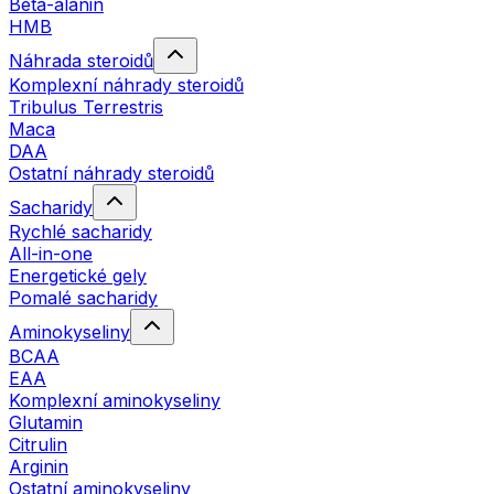
Beta-alanin
HMB
Náhrada steroidů
Komplexní náhrady steroidů
Tribulus Terrestris
Maca
DAA
Ostatní náhrady steroidů
Sacharidy
Rychlé sacharidy
All-in-one
Energetické gely
Pomalé sacharidy
Aminokyseliny
BCAA
EAA
Komplexní aminokyseliny
Glutamin
Citrulin
Arginin
Ostatní aminokyseliny