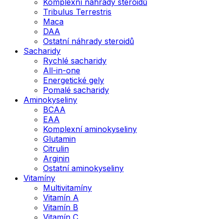
Komplexní náhrady steroidů
Tribulus Terrestris
Maca
DAA
Ostatní náhrady steroidů
Sacharidy
Rychlé sacharidy
All-in-one
Energetické gely
Pomalé sacharidy
Aminokyseliny
BCAA
EAA
Komplexní aminokyseliny
Glutamin
Citrulin
Arginin
Ostatní aminokyseliny
Vitamíny
Multivitamíny
Vitamín A
Vitamín B
Vitamín C