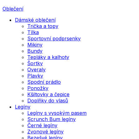
Oblečení
Dámské oblečení
Trička a topy
Tílka
Sportovní podprsenky
Mikiny
Bundy
Tepláky a kalhoty
Šortky
Overaly
Plavky
Spodní prádlo
Ponožky
Kšiltovky a čepice
Doplňky do vlasů
Legíny
Legíny s vysokým pasem
Scrunch Bum legíny
Černé legíny
Zvonové legíny
Bezešvé legíny