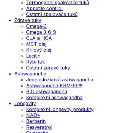
Termogenní spalovače tuků
Appetite control
Ostatní spalovače tuků
Zdravé tuky
Omega-3
Omega 3-6-9
CLA a HCA
MCT olej
Krilový olej
Lecitin
Rybí tuk
Ostatní zdravé tuky
Ashwagandha
Jednosložková ashwagandha
Ashwagandha KSM-66®
BIO ashwagandha
Komplexní ashwagandha
Longevity
Komplexní longevity produkty
NAD+
Berberin
Resveratrol
Quercetin