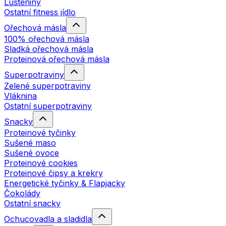
Luštěniny
Ostatní fitness jídlo
Ořechová másla
100% ořechová másla
Sladká ořechová másla
Proteinová ořechová másla
Superpotraviny
Zelené superpotraviny
Vláknina
Ostatní superpotraviny
Snacky
Proteinové tyčinky
Sušené maso
Sušené ovoce
Proteinové cookies
Proteinové čipsy a krekry
Energetické tyčinky & Flapjacky
Čokolády
Ostatní snacky
Ochucovadla a sladidla