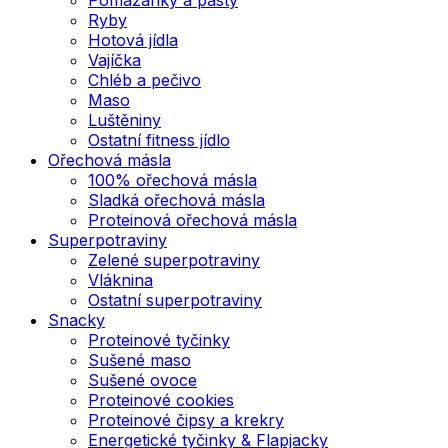
Ryby
Hotová jídla
Vajíčka
Chléb a pečivo
Maso
Luštěniny
Ostatní fitness jídlo
Ořechová másla
100% ořechová másla
Sladká ořechová másla
Proteinová ořechová másla
Superpotraviny
Zelené superpotraviny
Vláknina
Ostatní superpotraviny
Snacky
Proteinové tyčinky
Sušené maso
Sušené ovoce
Proteinové cookies
Proteinové čipsy a krekry
Energetické tyčinky & Flapjacky