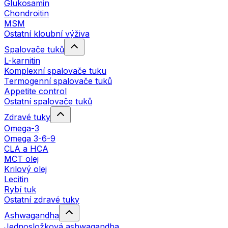
Glukosamin
Chondroitin
MSM
Ostatní kloubní výživa
Spalovače tuků
L-karnitin
Komplexní spalovače tuku
Termogenní spalovače tuků
Appetite control
Ostatní spalovače tuků
Zdravé tuky
Omega-3
Omega 3-6-9
CLA a HCA
MCT olej
Krilový olej
Lecitin
Rybí tuk
Ostatní zdravé tuky
Ashwagandha
Jednosložková ashwagandha