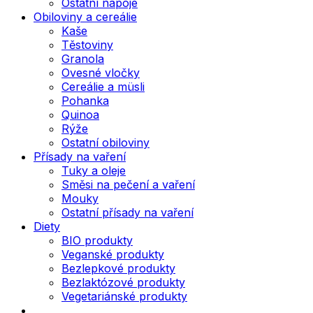
Ostatní nápoje
Obiloviny a cereálie
Kaše
Těstoviny
Granola
Ovesné vločky
Cereálie a müsli
Pohanka
Quinoa
Rýže
Ostatní obiloviny
Přísady na vaření
Tuky a oleje
Směsi na pečení a vaření
Mouky
Ostatní přísady na vaření
Diety
BIO produkty
Veganské produkty
Bezlepkové produkty
Bezlaktózové produkty
Vegetariánské produkty