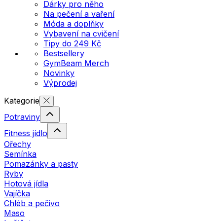
Dárky pro něho
Na pečení a vaření
Móda a doplňky
Vybavení na cvičení
Tipy do 249 Kč
Bestsellery
GymBeam Merch
Novinky
Výprodej
Kategorie
Potraviny
Fitness jídlo
Ořechy
Semínka
Pomazánky a pasty
Ryby
Hotová jídla
Vajíčka
Chléb a pečivo
Maso