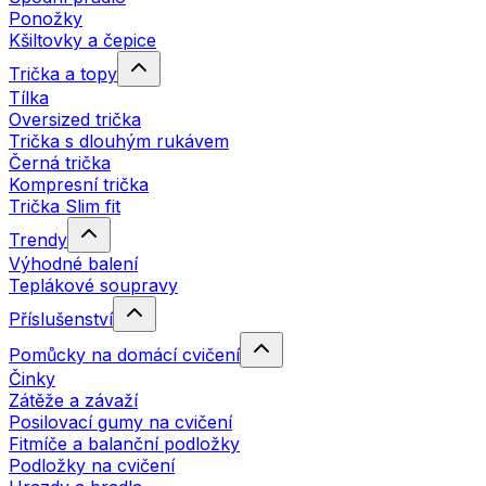
Ponožky
Kšiltovky a čepice
Trička a topy
Tílka
Oversized trička
Trička s dlouhým rukávem
Černá trička
Kompresní trička
Trička Slim fit
Trendy
Výhodné balení
Teplákové soupravy
Příslušenství
Pomůcky na domácí cvičení
Činky
Zátěže a závaží
Posilovací gumy na cvičení
Fitmíče a balanční podložky
Podložky na cvičení