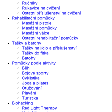
Ručníky
Rukavice na cvičení
Ostatní příslušenství na cvičení
Rehabilitační pomůcky
Masážní pistole
Masážní pomůcky
Masážní válce
Ostatní rehabilitační pomůcky
Tašky a batohy
Tašky na jídlo a příslušenství
Tašky do fitka
Batohy
Pomůcky podle aktivity
Běh
Bojové sporty
Cyklistika
Jóga a pilates
Otužování
Plavání
Turistika
Biohacking
Red Light Therapy