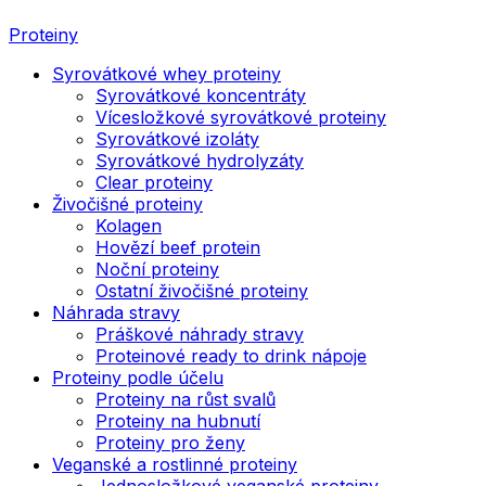
Proteiny
Syrovátkové whey proteiny
Syrovátkové koncentráty
Vícesložkové syrovátkové proteiny
Syrovátkové izoláty
Syrovátkové hydrolyzáty
Clear proteiny
Živočišné proteiny
Kolagen
Hovězí beef protein
Noční proteiny
Ostatní živočišné proteiny
Náhrada stravy
Práškové náhrady stravy
Proteinové ready to drink nápoje
Proteiny podle účelu
Proteiny na růst svalů
Proteiny na hubnutí
Proteiny pro ženy
Veganské a rostlinné proteiny
Jednosložkové veganské proteiny