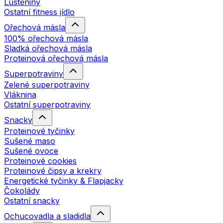
Luštěniny
Ostatní fitness jídlo
Ořechová másla
100% ořechová másla
Sladká ořechová másla
Proteinová ořechová másla
Superpotraviny
Zelené superpotraviny
Vláknina
Ostatní superpotraviny
Snacky
Proteinové tyčinky
Sušené maso
Sušené ovoce
Proteinové cookies
Proteinové čipsy a krekry
Energetické tyčinky & Flapjacky
Čokolády
Ostatní snacky
Ochucovadla a sladidla