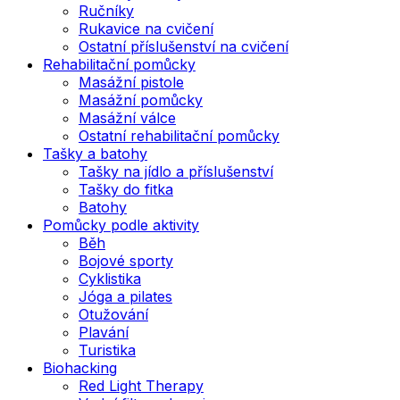
Ručníky
Rukavice na cvičení
Ostatní příslušenství na cvičení
Rehabilitační pomůcky
Masážní pistole
Masážní pomůcky
Masážní válce
Ostatní rehabilitační pomůcky
Tašky a batohy
Tašky na jídlo a příslušenství
Tašky do fitka
Batohy
Pomůcky podle aktivity
Běh
Bojové sporty
Cyklistika
Jóga a pilates
Otužování
Plavání
Turistika
Biohacking
Red Light Therapy