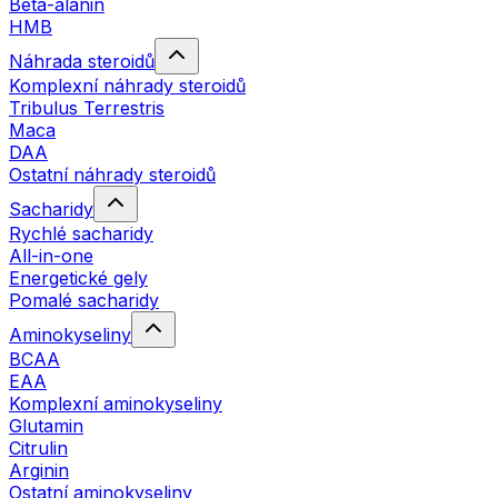
Beta-alanin
HMB
Náhrada steroidů
Komplexní náhrady steroidů
Tribulus Terrestris
Maca
DAA
Ostatní náhrady steroidů
Sacharidy
Rychlé sacharidy
All-in-one
Energetické gely
Pomalé sacharidy
Aminokyseliny
BCAA
EAA
Komplexní aminokyseliny
Glutamin
Citrulin
Arginin
Ostatní aminokyseliny