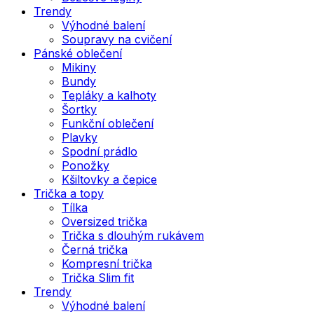
Trendy
Výhodné balení
Soupravy na cvičení
Pánské oblečení
Mikiny
Bundy
Tepláky a kalhoty
Šortky
Funkční oblečení
Plavky
Spodní prádlo
Ponožky
Kšiltovky a čepice
Trička a topy
Tílka
Oversized trička
Trička s dlouhým rukávem
Černá trička
Kompresní trička
Trička Slim fit
Trendy
Výhodné balení