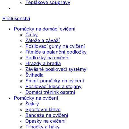
Teplákové soupravy
Příslušenství
Pomůcky na domácí cvičení
Činky
Zátěže a závaží
Posilovací gumy na cvičení
Fitmíče a balanční podložky
Podložky na cvičení
Hrazdy a bradla
Závěsné posilovací systémy
Švihadla
Smart pomůcky na cvičení
Posilovací klece a stojany
Domácí trénink ostatní
Pomůcky na cvičení
Šejkry
Sportovní láhve
Bandáže na cvičení
Opasky na cvičení
Trhačky a háky