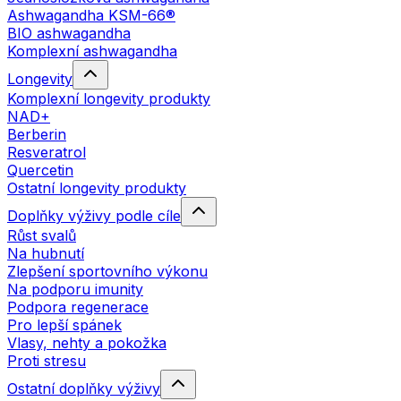
Ashwagandha KSM-66®
BIO ashwagandha
Komplexní ashwagandha
Longevity
Komplexní longevity produkty
NAD+
Berberin
Resveratrol
Quercetin
Ostatní longevity produkty
Doplňky výživy podle cíle
Růst svalů
Na hubnutí
Zlepšení sportovního výkonu
Na podporu imunity
Podpora regenerace
Pro lepší spánek
Vlasy, nehty a pokožka
Proti stresu
Ostatní doplňky výživy