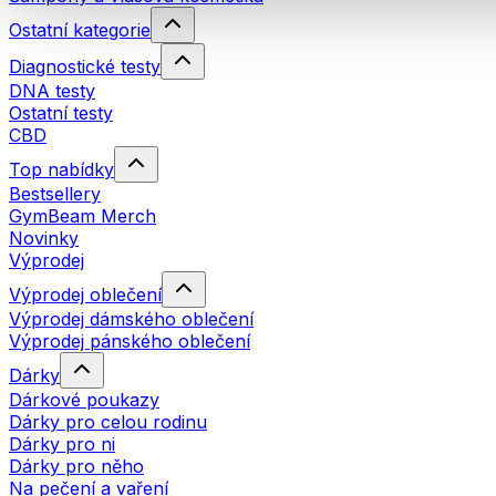
Ostatní kategorie
Diagnostické testy
DNA testy
Ostatní testy
CBD
Top nabídky
Bestsellery
GymBeam Merch
Novinky
Výprodej
Výprodej oblečení
Výprodej dámského oblečení
Výprodej pánského oblečení
Dárky
Dárkové poukazy
Dárky pro celou rodinu
Dárky pro ni
Dárky pro něho
Na pečení a vaření