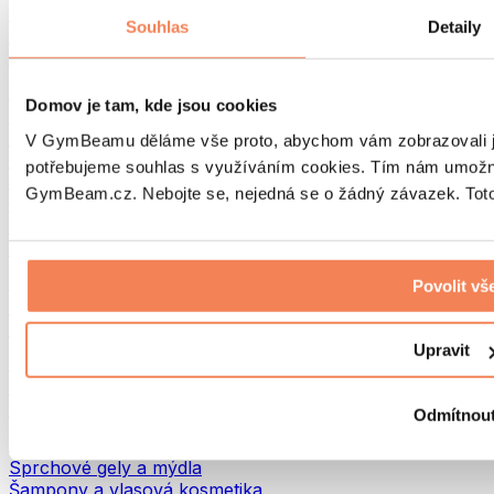
Tašky na jídlo a příslušenství
Souhlas
Detaily
Tašky do fitka
Batohy
Pomůcky podle aktivity
Domov je tam, kde jsou cookies
Běh
Bojové sporty
V GymBeamu děláme vše proto, abychom vám zobrazovali je
Cyklistika
potřebujeme souhlas s využíváním cookies. Tím nám umožní
Jóga a pilates
GymBeam.cz. Nebojte se, nejedná se o žádný závazek. Toto 
Otužování
Plavání
Turistika
Biohacking
Povolit vš
Red Light Therapy
Vodní filtry a konvice
Upravit
Ekodrogerie
Prací prostředky
Čisticí prostředky
Odmítnou
Přírodní kosmetika
Sprchové gely a mýdla
Šampony a vlasová kosmetika