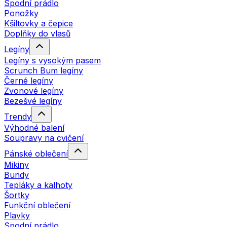
Spodní prádlo
Ponožky
Kšiltovky a čepice
Doplňky do vlasů
Legíny
Legíny s vysokým pasem
Scrunch Bum legíny
Černé legíny
Zvonové legíny
Bezešvé legíny
Trendy
Výhodné balení
Soupravy na cvičení
Pánské oblečení
Mikiny
Bundy
Tepláky a kalhoty
Šortky
Funkční oblečení
Plavky
Spodní prádlo