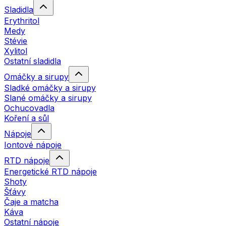
Sladidla
Erythritol
Medy
Stévie
Xylitol
Ostatní sladidla
Omáčky a sirupy
Sladké omáčky a sirupy
Slané omáčky a sirupy
Ochucovadla
Koření a sůl
Nápoje
Iontové nápoje
RTD nápoje
Energetické RTD nápoje
Shoty
Šťávy
Čaje a matcha
Káva
Ostatní nápoje