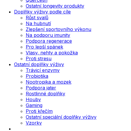
Ostatní longevity produkty
Doplňky výživy podle cíle
Růst svalů
Na hubnutí
Zlepšení sportovního výkonu
Na podporu imunity
Podpora regenerace
Pro lepší spánek
Vlasy, nehty a pokožka
Proti stresu
Ostatní doplňky výživy
Trávicí enzymy
Probiotika
Nootropika a mozek
Podpora jater
Rostlinné doplňky
Houby
Gaming
Proti křečím
Ostatní speciální doplňky výživy
Vzorky