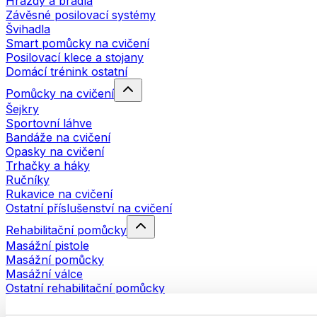
Hrazdy a bradla
Závěsné posilovací systémy
Švihadla
Smart pomůcky na cvičení
Posilovací klece a stojany
Domácí trénink ostatní
Pomůcky na cvičení
Šejkry
Sportovní láhve
Bandáže na cvičení
Opasky na cvičení
Trhačky a háky
Ručníky
Rukavice na cvičení
Ostatní příslušenství na cvičení
Rehabilitační pomůcky
Masážní pistole
Masážní pomůcky
Masážní válce
Ostatní rehabilitační pomůcky
Tašky a batohy