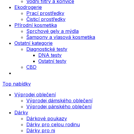
Vodní filtry a konvice
Ekodrogerie
Prací prostředky
Čisticí prostředky
Přírodní kosmetika
Sprchové gely a mýdla
Šampony a vlasová kosmetika
Ostatní kategorie
Diagnostické testy
DNA testy
Ostatní testy
CBD
Top nabídky
Výprodej oblečení
Výprodej dámského oblečení
Výprodej pánského oblečení
Dárky
Dárkové poukazy
Dárky pro celou rodinu
Dárky pro ni