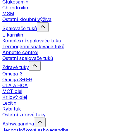
Glukosamin
Chondroitin
MSM
Ostatní kloubní výživa
Spalovače tuků
L-karnitin
Komplexní spalovače tuku
Termogenní spalovače tuků
Appetite control
Ostatní spalovače tuků
Zdravé tuky
Omega-3
Omega 3-6-9
CLA a HCA
MCT olej
Krilový olej
Lecitin
Rybí tuk
Ostatní zdravé tuky
Ashwagandha
Jednosložková ashwagandha