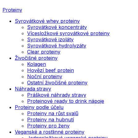
Proteiny
Syrovátkové whey proteiny
Syrovátkové koncentráty
Vícesložkové syrovátkové proteiny
Syrovátkové izoláty
Syrovátkové hydrolyzáty
Clear proteiny
Živočišné proteiny
Kolagen
Hovězí beef protein
Noční proteiny
Ostatní živočišné proteiny
Náhrada stravy
Práškové náhrady stravy
Proteinové ready to drink nápoje
Proteiny podle účelu
Proteiny na růst svalů
Proteiny na hubnutí
Proteiny pro ženy
Veganské a rostlinné proteiny
Jednosložkové veganské proteiny