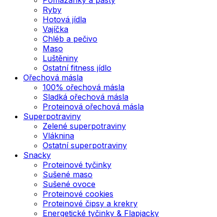
Ryby
Hotová jídla
Vajíčka
Chléb a pečivo
Maso
Luštěniny
Ostatní fitness jídlo
Ořechová másla
100% ořechová másla
Sladká ořechová másla
Proteinová ořechová másla
Superpotraviny
Zelené superpotraviny
Vláknina
Ostatní superpotraviny
Snacky
Proteinové tyčinky
Sušené maso
Sušené ovoce
Proteinové cookies
Proteinové čipsy a krekry
Energetické tyčinky & Flapjacky