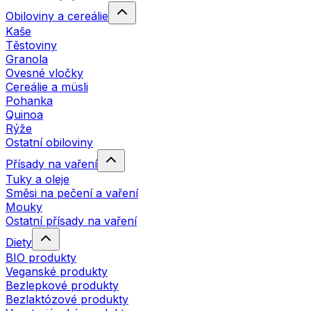
Obiloviny a cereálie
Kaše
Těstoviny
Granola
Ovesné vločky
Cereálie a müsli
Pohanka
Quinoa
Rýže
Ostatní obiloviny
Přísady na vaření
Tuky a oleje
Směsi na pečení a vaření
Mouky
Ostatní přísady na vaření
Diety
BIO produkty
Veganské produkty
Bezlepkové produkty
Bezlaktózové produkty