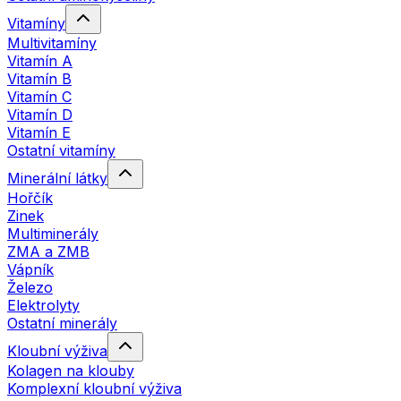
Vitamíny
Multivitamíny
Vitamín A
Vitamín B
Vitamín C
Vitamín D
Vitamín E
Ostatní vitamíny
Minerální látky
Hořčík
Zinek
Multiminerály
ZMA a ZMB
Vápník
Železo
Elektrolyty
Ostatní minerály
Kloubní výživa
Kolagen na klouby
Komplexní kloubní výživa