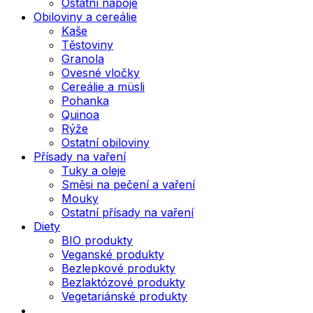
Ostatní nápoje
Obiloviny a cereálie
Kaše
Těstoviny
Granola
Ovesné vločky
Cereálie a müsli
Pohanka
Quinoa
Rýže
Ostatní obiloviny
Přísady na vaření
Tuky a oleje
Směsi na pečení a vaření
Mouky
Ostatní přísady na vaření
Diety
BIO produkty
Veganské produkty
Bezlepkové produkty
Bezlaktózové produkty
Vegetariánské produkty