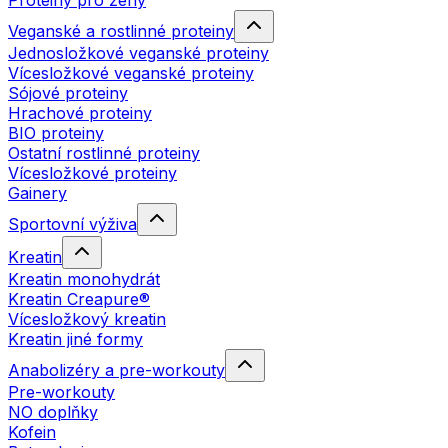
Proteiny pro ženy
Veganské a rostlinné proteiny
Jednosložkové veganské proteiny
Vícesložkové veganské proteiny
Sójové proteiny
Hrachové proteiny
BIO proteiny
Ostatní rostlinné proteiny
Vícesložkové proteiny
Gainery
Sportovní výživa
Kreatin
Kreatin monohydrát
Kreatin Creapure®
Vícesložkový kreatin
Kreatin jiné formy
Anabolizéry a pre-workouty
Pre-workouty
NO doplňky
Kofein