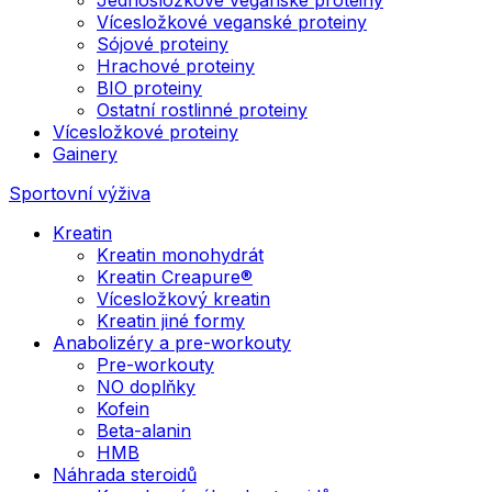
Vícesložkové veganské proteiny
Sójové proteiny
Hrachové proteiny
BIO proteiny
Ostatní rostlinné proteiny
Vícesložkové proteiny
Gainery
Sportovní výživa
Kreatin
Kreatin monohydrát
Kreatin Creapure®
Vícesložkový kreatin
Kreatin jiné formy
Anabolizéry a pre-workouty
Pre-workouty
NO doplňky
Kofein
Beta-alanin
HMB
Náhrada steroidů