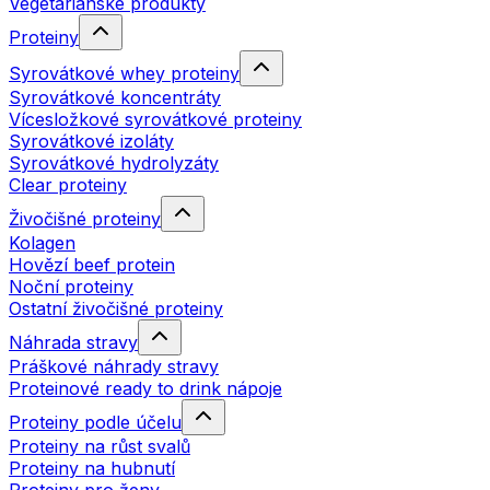
Vegetariánské produkty
Proteiny
Syrovátkové whey proteiny
Syrovátkové koncentráty
Vícesložkové syrovátkové proteiny
Syrovátkové izoláty
Syrovátkové hydrolyzáty
Clear proteiny
Živočišné proteiny
Kolagen
Hovězí beef protein
Noční proteiny
Ostatní živočišné proteiny
Náhrada stravy
Práškové náhrady stravy
Proteinové ready to drink nápoje
Proteiny podle účelu
Proteiny na růst svalů
Proteiny na hubnutí