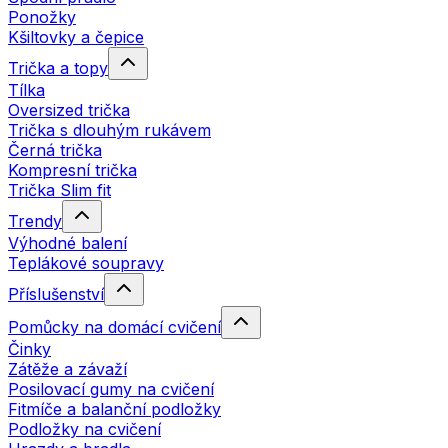
Ponožky
Kšiltovky a čepice
Trička a topy
Tílka
Oversized trička
Trička s dlouhým rukávem
Černá trička
Kompresní trička
Trička Slim fit
Trendy
Výhodné balení
Teplákové soupravy
Příslušenství
Pomůcky na domácí cvičení
Činky
Zátěže a závaží
Posilovací gumy na cvičení
Fitmíče a balanční podložky
Podložky na cvičení