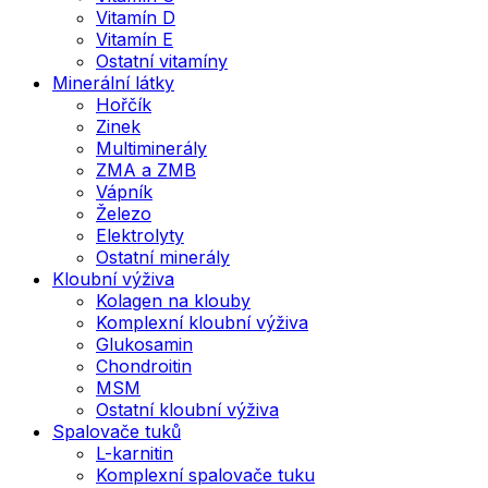
Vitamín D
Vitamín E
Ostatní vitamíny
Minerální látky
Hořčík
Zinek
Multiminerály
ZMA a ZMB
Vápník
Železo
Elektrolyty
Ostatní minerály
Kloubní výživa
Kolagen na klouby
Komplexní kloubní výživa
Glukosamin
Chondroitin
MSM
Ostatní kloubní výživa
Spalovače tuků
L-karnitin
Komplexní spalovače tuku