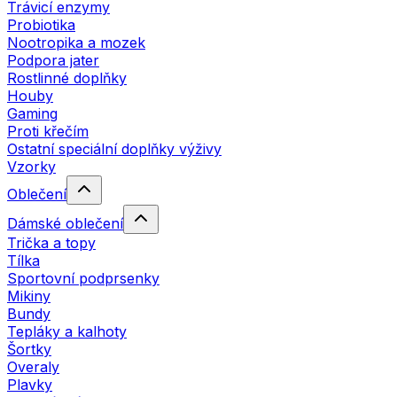
Trávicí enzymy
Probiotika
Nootropika a mozek
Podpora jater
Rostlinné doplňky
Houby
Gaming
Proti křečím
Ostatní speciální doplňky výživy
Vzorky
Oblečení
Dámské oblečení
Trička a topy
Tílka
Sportovní podprsenky
Mikiny
Bundy
Tepláky a kalhoty
Šortky
Overaly
Plavky