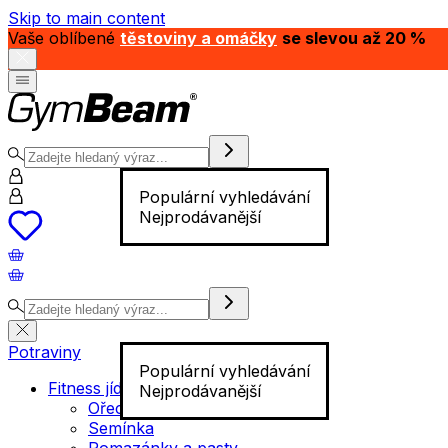
Skip to main content
Vaše oblíbené
těstoviny a omáčky
se slevou až 20 %
Populární vyhledávání
Nejprodávanější
Potraviny
Populární vyhledávání
Fitness jídlo
Nejprodávanější
Ořechy
Semínka
Pomazánky a pasty