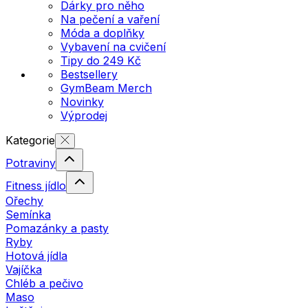
Dárky pro něho
Na pečení a vaření
Móda a doplňky
Vybavení na cvičení
Tipy do 249 Kč
Bestsellery
GymBeam Merch
Novinky
Výprodej
Kategorie
Potraviny
Fitness jídlo
Ořechy
Semínka
Pomazánky a pasty
Ryby
Hotová jídla
Vajíčka
Chléb a pečivo
Maso