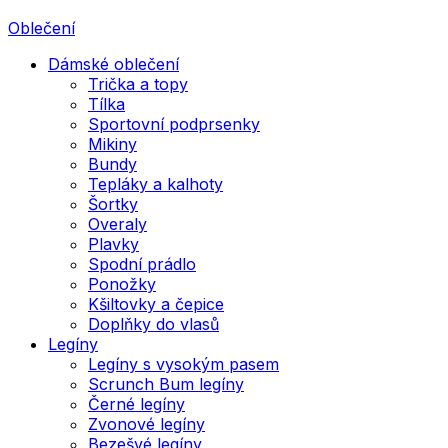
Oblečení
Dámské oblečení
Trička a topy
Tílka
Sportovní podprsenky
Mikiny
Bundy
Tepláky a kalhoty
Šortky
Overaly
Plavky
Spodní prádlo
Ponožky
Kšiltovky a čepice
Doplňky do vlasů
Legíny
Legíny s vysokým pasem
Scrunch Bum legíny
Černé legíny
Zvonové legíny
Bezešvé legíny