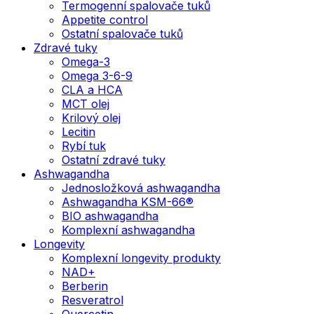
Termogenní spalovače tuků
Appetite control
Ostatní spalovače tuků
Zdravé tuky
Omega-3
Omega 3-6-9
CLA a HCA
MCT olej
Krilový olej
Lecitin
Rybí tuk
Ostatní zdravé tuky
Ashwagandha
Jednosložková ashwagandha
Ashwagandha KSM-66®
BIO ashwagandha
Komplexní ashwagandha
Longevity
Komplexní longevity produkty
NAD+
Berberin
Resveratrol
Quercetin