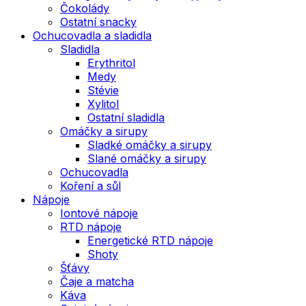
Čokolády
Ostatní snacky
Ochucovadla a sladidla
Sladidla
Erythritol
Medy
Stévie
Xylitol
Ostatní sladidla
Omáčky a sirupy
Sladké omáčky a sirupy
Slané omáčky a sirupy
Ochucovadla
Koření a sůl
Nápoje
Iontové nápoje
RTD nápoje
Energetické RTD nápoje
Shoty
Šťávy
Čaje a matcha
Káva