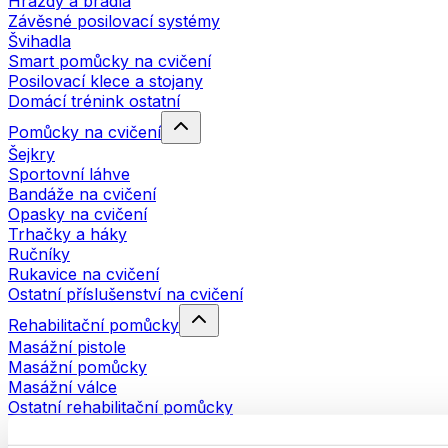
Hrazdy a bradla
Závěsné posilovací systémy
Švihadla
Smart pomůcky na cvičení
Posilovací klece a stojany
Domácí trénink ostatní
Pomůcky na cvičení
Šejkry
Sportovní láhve
Bandáže na cvičení
Opasky na cvičení
Trhačky a háky
Ručníky
Rukavice na cvičení
Ostatní příslušenství na cvičení
Rehabilitační pomůcky
Masážní pistole
Masážní pomůcky
Masážní válce
Ostatní rehabilitační pomůcky
Tašky a batohy