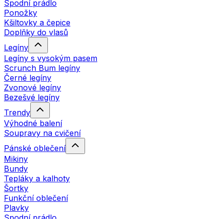
Spodní prádlo
Ponožky
Kšiltovky a čepice
Doplňky do vlasů
Legíny
Legíny s vysokým pasem
Scrunch Bum legíny
Černé legíny
Zvonové legíny
Bezešvé legíny
Trendy
Výhodné balení
Soupravy na cvičení
Pánské oblečení
Mikiny
Bundy
Tepláky a kalhoty
Šortky
Funkční oblečení
Plavky
Spodní prádlo