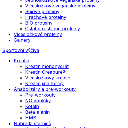
Vícesložkové veganské proteiny
Sójové proteiny
Hrachové proteiny
BIO proteiny
Ostatní rostlinné proteiny
Vícesložkové proteiny
Gainery
Sportovní výživa
Kreatin
Kreatin monohydrát
Kreatin Creapure®
Vícesložkový kreatin
Kreatin jiné formy
Anabolizéry a pre-workouty
Pre-workouty
NO doplňky
Kofein
Beta-alanin
HMB
Náhrada steroidů