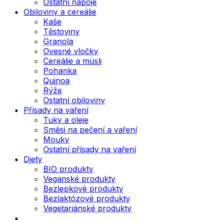
Ostatní nápoje
Obiloviny a cereálie
Kaše
Těstoviny
Granola
Ovesné vločky
Cereálie a müsli
Pohanka
Quinoa
Rýže
Ostatní obiloviny
Přísady na vaření
Tuky a oleje
Směsi na pečení a vaření
Mouky
Ostatní přísady na vaření
Diety
BIO produkty
Veganské produkty
Bezlepkové produkty
Bezlaktózové produkty
Vegetariánské produkty