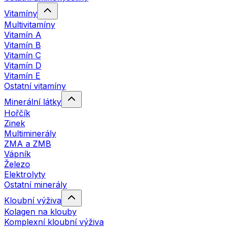
Vitamíny
Multivitamíny
Vitamín A
Vitamín B
Vitamín C
Vitamín D
Vitamín E
Ostatní vitamíny
Minerální látky
Hořčík
Zinek
Multiminerály
ZMA a ZMB
Vápník
Železo
Elektrolyty
Ostatní minerály
Kloubní výživa
Kolagen na klouby
Komplexní kloubní výživa