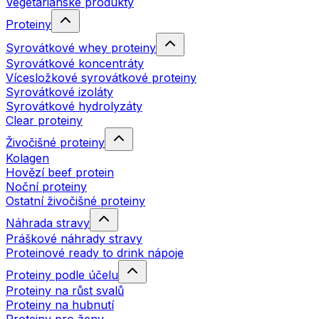
Vegetariánské produkty
Proteiny
Syrovátkové whey proteiny
Syrovátkové koncentráty
Vícesložkové syrovátkové proteiny
Syrovátkové izoláty
Syrovátkové hydrolyzáty
Clear proteiny
Živočišné proteiny
Kolagen
Hovězí beef protein
Noční proteiny
Ostatní živočišné proteiny
Náhrada stravy
Práškové náhrady stravy
Proteinové ready to drink nápoje
Proteiny podle účelu
Proteiny na růst svalů
Proteiny na hubnutí