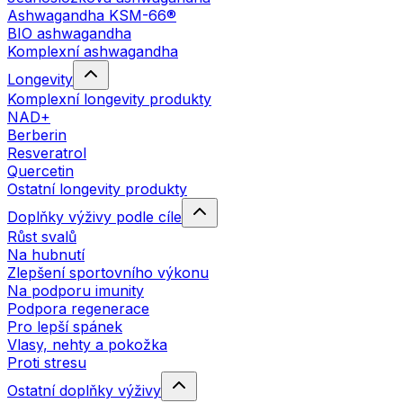
Ashwagandha KSM-66®
BIO ashwagandha
Komplexní ashwagandha
Longevity
Komplexní longevity produkty
NAD+
Berberin
Resveratrol
Quercetin
Ostatní longevity produkty
Doplňky výživy podle cíle
Růst svalů
Na hubnutí
Zlepšení sportovního výkonu
Na podporu imunity
Podpora regenerace
Pro lepší spánek
Vlasy, nehty a pokožka
Proti stresu
Ostatní doplňky výživy