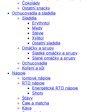
Čokolády
Ostatní snacky
Ochucovadla a sladidla
Sladidla
Erythritol
Medy
Stévie
Xylitol
Ostatní sladidla
Omáčky a sirupy
Sladké omáčky a sirupy
Slané omáčky a sirupy
Ochucovadla
Koření a sůl
Nápoje
Iontové nápoje
RTD nápoje
Energetické RTD nápoje
Shoty
Šťávy
Čaje a matcha
Káva