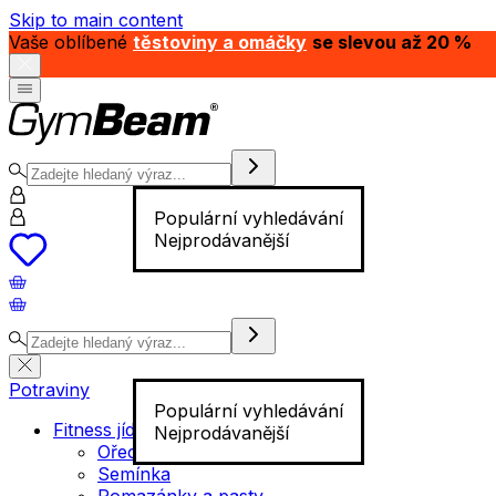
Skip to main content
Vaše oblíbené
těstoviny a omáčky
se slevou až 20 %
Populární vyhledávání
Nejprodávanější
Potraviny
Populární vyhledávání
Fitness jídlo
Nejprodávanější
Ořechy
Semínka
Pomazánky a pasty