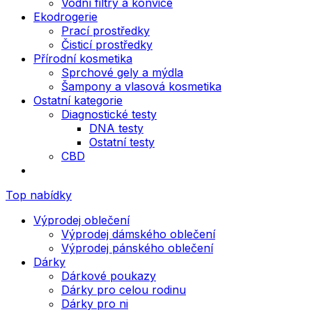
Vodní filtry a konvice
Ekodrogerie
Prací prostředky
Čisticí prostředky
Přírodní kosmetika
Sprchové gely a mýdla
Šampony a vlasová kosmetika
Ostatní kategorie
Diagnostické testy
DNA testy
Ostatní testy
CBD
Top nabídky
Výprodej oblečení
Výprodej dámského oblečení
Výprodej pánského oblečení
Dárky
Dárkové poukazy
Dárky pro celou rodinu
Dárky pro ni