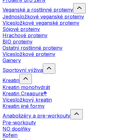
Proteiny pro ženy
Veganské a rostlinné proteiny
Jednosložkové veganské proteiny
Vícesložkové veganské proteiny
Sójové proteiny
Hrachové proteiny
BIO proteiny
Ostatní rostlinné proteiny
Vícesložkové proteiny
Gainery
Sportovní výživa
Kreatin
Kreatin monohydrát
Kreatin Creapure®
Vícesložkový kreatin
Kreatin jiné formy
Anabolizéry a pre-workouty
Pre-workouty
NO doplňky
Kofein