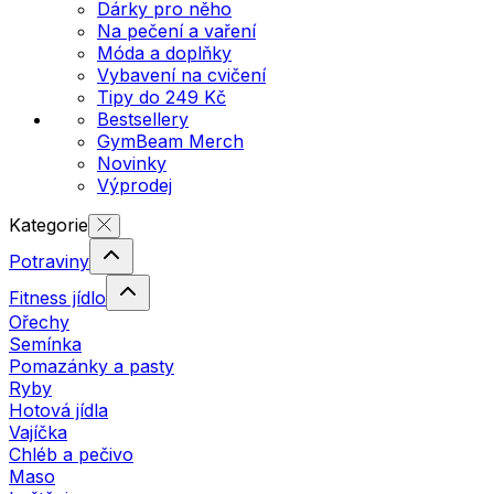
Dárky pro něho
Na pečení a vaření
Móda a doplňky
Vybavení na cvičení
Tipy do 249 Kč
Bestsellery
GymBeam Merch
Novinky
Výprodej
Kategorie
Potraviny
Fitness jídlo
Ořechy
Semínka
Pomazánky a pasty
Ryby
Hotová jídla
Vajíčka
Chléb a pečivo
Maso