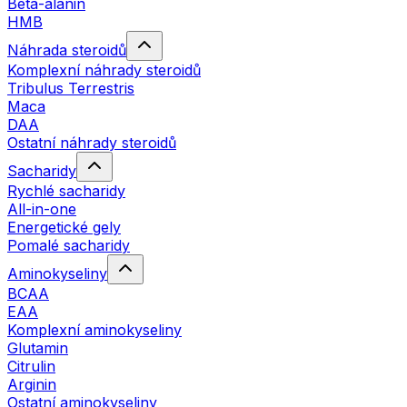
Beta-alanin
HMB
Náhrada steroidů
Komplexní náhrady steroidů
Tribulus Terrestris
Maca
DAA
Ostatní náhrady steroidů
Sacharidy
Rychlé sacharidy
All-in-one
Energetické gely
Pomalé sacharidy
Aminokyseliny
BCAA
EAA
Komplexní aminokyseliny
Glutamin
Citrulin
Arginin
Ostatní aminokyseliny