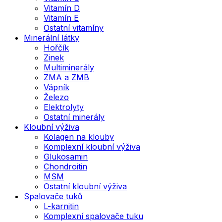
Vitamín D
Vitamín E
Ostatní vitamíny
Minerální látky
Hořčík
Zinek
Multiminerály
ZMA a ZMB
Vápník
Železo
Elektrolyty
Ostatní minerály
Kloubní výživa
Kolagen na klouby
Komplexní kloubní výživa
Glukosamin
Chondroitin
MSM
Ostatní kloubní výživa
Spalovače tuků
L-karnitin
Komplexní spalovače tuku