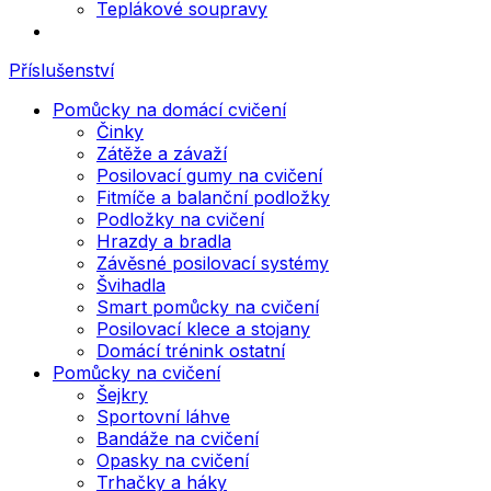
Teplákové soupravy
Příslušenství
Pomůcky na domácí cvičení
Činky
Zátěže a závaží
Posilovací gumy na cvičení
Fitmíče a balanční podložky
Podložky na cvičení
Hrazdy a bradla
Závěsné posilovací systémy
Švihadla
Smart pomůcky na cvičení
Posilovací klece a stojany
Domácí trénink ostatní
Pomůcky na cvičení
Šejkry
Sportovní láhve
Bandáže na cvičení
Opasky na cvičení
Trhačky a háky