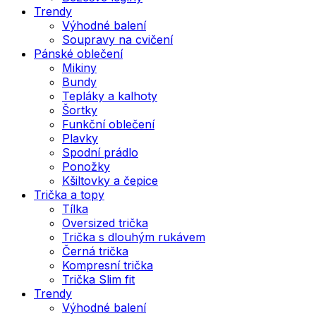
Trendy
Výhodné balení
Soupravy na cvičení
Pánské oblečení
Mikiny
Bundy
Tepláky a kalhoty
Šortky
Funkční oblečení
Plavky
Spodní prádlo
Ponožky
Kšiltovky a čepice
Trička a topy
Tílka
Oversized trička
Trička s dlouhým rukávem
Černá trička
Kompresní trička
Trička Slim fit
Trendy
Výhodné balení