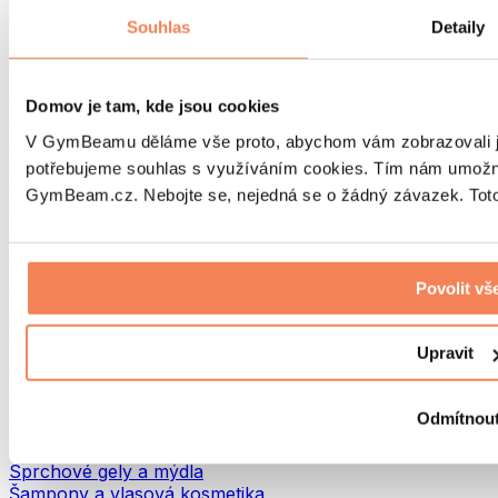
Tašky na jídlo a příslušenství
Souhlas
Detaily
Tašky do fitka
Batohy
Pomůcky podle aktivity
Domov je tam, kde jsou cookies
Běh
Bojové sporty
V GymBeamu děláme vše proto, abychom vám zobrazovali je
Cyklistika
potřebujeme souhlas s využíváním cookies. Tím nám umožní
Jóga a pilates
GymBeam.cz. Nebojte se, nejedná se o žádný závazek. Toto 
Otužování
Plavání
Turistika
Biohacking
Povolit vš
Red Light Therapy
Vodní filtry a konvice
Upravit
Ekodrogerie
Prací prostředky
Čisticí prostředky
Odmítnou
Přírodní kosmetika
Sprchové gely a mýdla
Šampony a vlasová kosmetika