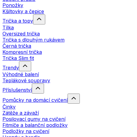
Ponožky
Kšiltovky a čepice
Trička a topy
Tílka
Oversized trička
Trička s dlouhým rukávem
Černá trička
Kompresní trička
Trička Slim fit
Trendy
Výhodné balení
Teplákové soupravy
Příslušenství
Pomůcky na domácí cvičení
Činky
Zátěže a závaží
Posilovací gumy na cvičení
Fitmíče a balanční podložky
Podložky na cvičení