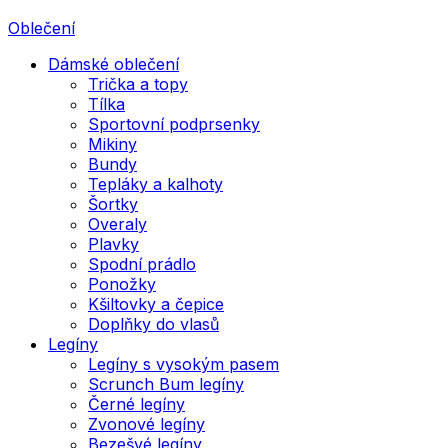
Oblečení
Dámské oblečení
Trička a topy
Tílka
Sportovní podprsenky
Mikiny
Bundy
Tepláky a kalhoty
Šortky
Overaly
Plavky
Spodní prádlo
Ponožky
Kšiltovky a čepice
Doplňky do vlasů
Legíny
Legíny s vysokým pasem
Scrunch Bum legíny
Černé legíny
Zvonové legíny
Bezešvé legíny