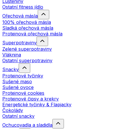
Luštěniny
Ostatní fitness jídlo
Ořechová másla
100% ořechová másla
Sladká ořechová másla
Proteinová ořechová másla
Superpotraviny
Zelené superpotraviny
Vláknina
Ostatní superpotraviny
Snacky
Proteinové tyčinky
Sušené maso
Sušené ovoce
Proteinové cookies
Proteinové čipsy a krekry
Energetické tyčinky & Flapjacky
Čokolády
Ostatní snacky
Ochucovadla a sladidla