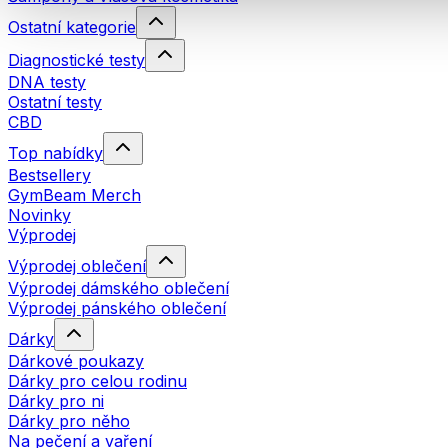
Ostatní kategorie
Diagnostické testy
DNA testy
Ostatní testy
CBD
Top nabídky
Bestsellery
GymBeam Merch
Novinky
Výprodej
Výprodej oblečení
Výprodej dámského oblečení
Výprodej pánského oblečení
Dárky
Dárkové poukazy
Dárky pro celou rodinu
Dárky pro ni
Dárky pro něho
Na pečení a vaření