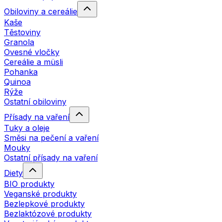
Obiloviny a cereálie
Kaše
Těstoviny
Granola
Ovesné vločky
Cereálie a müsli
Pohanka
Quinoa
Rýže
Ostatní obiloviny
Přísady na vaření
Tuky a oleje
Směsi na pečení a vaření
Mouky
Ostatní přísady na vaření
Diety
BIO produkty
Veganské produkty
Bezlepkové produkty
Bezlaktózové produkty