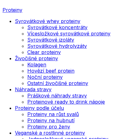
Proteiny
Syrovátkové whey proteiny
Syrovátkové koncentráty
Vícesložkové syrovátkové proteiny
Syrovátkové izoláty
Syrovátkové hydrolyzáty
Clear proteiny
Živočišné proteiny
Kolagen
Hovězí beef protein
Noční proteiny
Ostatní živočišné proteiny
Náhrada stravy
Práškové náhrady stravy
Proteinové ready to drink nápoje
Proteiny podle účelu
Proteiny na růst svalů
Proteiny na hubnutí
Proteiny pro ženy
Veganské a rostlinné proteiny
Jednosložkové veganské proteiny