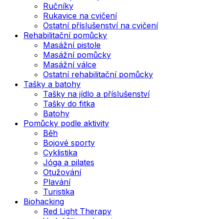
Ručníky
Rukavice na cvičení
Ostatní příslušenství na cvičení
Rehabilitační pomůcky
Masážní pistole
Masážní pomůcky
Masážní válce
Ostatní rehabilitační pomůcky
Tašky a batohy
Tašky na jídlo a příslušenství
Tašky do fitka
Batohy
Pomůcky podle aktivity
Běh
Bojové sporty
Cyklistika
Jóga a pilates
Otužování
Plavání
Turistika
Biohacking
Red Light Therapy