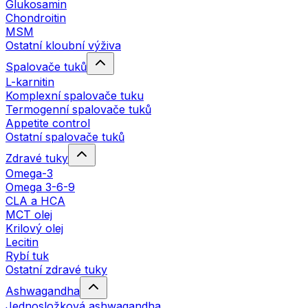
Glukosamin
Chondroitin
MSM
Ostatní kloubní výživa
Spalovače tuků
L-karnitin
Komplexní spalovače tuku
Termogenní spalovače tuků
Appetite control
Ostatní spalovače tuků
Zdravé tuky
Omega-3
Omega 3-6-9
CLA a HCA
MCT olej
Krilový olej
Lecitin
Rybí tuk
Ostatní zdravé tuky
Ashwagandha
Jednosložková ashwagandha