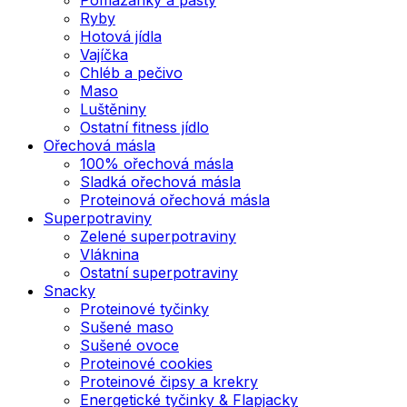
Ryby
Hotová jídla
Vajíčka
Chléb a pečivo
Maso
Luštěniny
Ostatní fitness jídlo
Ořechová másla
100% ořechová másla
Sladká ořechová másla
Proteinová ořechová másla
Superpotraviny
Zelené superpotraviny
Vláknina
Ostatní superpotraviny
Snacky
Proteinové tyčinky
Sušené maso
Sušené ovoce
Proteinové cookies
Proteinové čipsy a krekry
Energetické tyčinky & Flapjacky