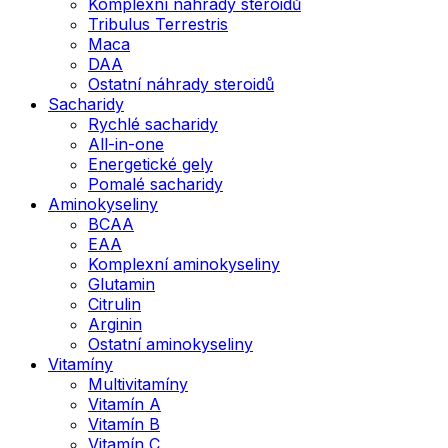
Komplexní náhrady steroidů
Tribulus Terrestris
Maca
DAA
Ostatní náhrady steroidů
Sacharidy
Rychlé sacharidy
All-in-one
Energetické gely
Pomalé sacharidy
Aminokyseliny
BCAA
EAA
Komplexní aminokyseliny
Glutamin
Citrulin
Arginin
Ostatní aminokyseliny
Vitamíny
Multivitamíny
Vitamín A
Vitamín B
Vitamín C