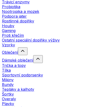
Trávicí enzymy
Probiotika
Nootropika a mozek
Podpora jater
Rostlinné doplňky
Houby
Gaming
Proti křečím
Ostatní speciální doplňky výživy
Vzorky
Oblečení
Dámské oblečení
Trička a topy
Tílka
Sportovní podprsenky
Mikiny
Bundy
Tepláky a kalhoty
Šortky
Overaly
Plavky