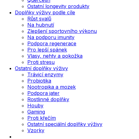
Ostatní longevity produkty
Doplňky výživy podle cíle
Růst svalů
Na hubnutí
Zlepšení sportovního výkonu
Na podporu imunity
Podpora regenerace
Pro lepší spánek
Vlasy, nehty a pokožka
Proti stresu
Ostatní doplňky výživy
Trávicí enzymy
Probiotika
Nootropika a mozek
Podpora jater
Rostlinné doplňky
Houby
Gaming
Proti křečím
Ostatní speciální doplňky výživy
Vzorky