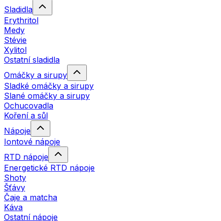
Sladidla
Erythritol
Medy
Stévie
Xylitol
Ostatní sladidla
Omáčky a sirupy
Sladké omáčky a sirupy
Slané omáčky a sirupy
Ochucovadla
Koření a sůl
Nápoje
Iontové nápoje
RTD nápoje
Energetické RTD nápoje
Shoty
Šťávy
Čaje a matcha
Káva
Ostatní nápoje