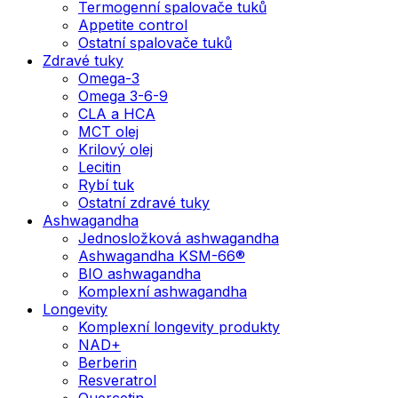
Termogenní spalovače tuků
Appetite control
Ostatní spalovače tuků
Zdravé tuky
Omega-3
Omega 3-6-9
CLA a HCA
MCT olej
Krilový olej
Lecitin
Rybí tuk
Ostatní zdravé tuky
Ashwagandha
Jednosložková ashwagandha
Ashwagandha KSM-66®
BIO ashwagandha
Komplexní ashwagandha
Longevity
Komplexní longevity produkty
NAD+
Berberin
Resveratrol
Quercetin