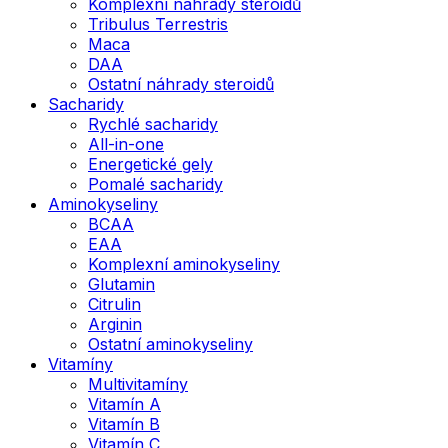
Komplexní náhrady steroidů
Tribulus Terrestris
Maca
DAA
Ostatní náhrady steroidů
Sacharidy
Rychlé sacharidy
All-in-one
Energetické gely
Pomalé sacharidy
Aminokyseliny
BCAA
EAA
Komplexní aminokyseliny
Glutamin
Citrulin
Arginin
Ostatní aminokyseliny
Vitamíny
Multivitamíny
Vitamín A
Vitamín B
Vitamín C