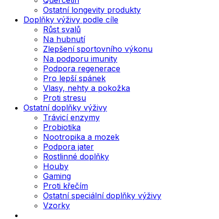
Ostatní longevity produkty
Doplňky výživy podle cíle
Růst svalů
Na hubnutí
Zlepšení sportovního výkonu
Na podporu imunity
Podpora regenerace
Pro lepší spánek
Vlasy, nehty a pokožka
Proti stresu
Ostatní doplňky výživy
Trávicí enzymy
Probiotika
Nootropika a mozek
Podpora jater
Rostlinné doplňky
Houby
Gaming
Proti křečím
Ostatní speciální doplňky výživy
Vzorky