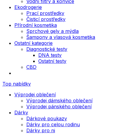
Vodní filtry a konvice
Ekodrogerie
Prací prostředky
Čisticí prostředky
Přírodní kosmetika
Sprchové gely a mýdla
Šampony a vlasová kosmetika
Ostatní kategorie
Diagnostické testy
DNA testy
Ostatní testy
CBD
Top nabídky
Výprodej oblečení
Výprodej dámského oblečení
Výprodej pánského oblečení
Dárky
Dárkové poukazy
Dárky pro celou rodinu
Dárky pro ni