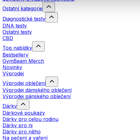
Ostatní kategorie
Diagnostické testy
DNA testy
Ostatní testy
CBD
Top nabídky
Bestsellery
GymBeam Merch
Novinky
Výprodej
Výprodej oblečení
Výprodej dámského oblečení
Výprodej pánského oblečení
Dárky
Dárkové poukazy
Dárky pro celou rodinu
Dárky pro ni
Dárky pro něho
Na pečení a vaření