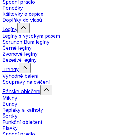
Spodní prádlo
Ponožky
Kšiltovky a čepice
Doplňky do vlasů
Legíny
Legíny s vysokým pasem
Scrunch Bum legíny
Černé legíny
Zvonové legíny
Bezešvé legíny
Trendy
Výhodné balení
Soupravy na cvičení
Pánské oblečení
Mikiny
Bundy
Tepláky a kalhoty
Šortky
Funkční oblečení
Plavky
Spodní prádlo