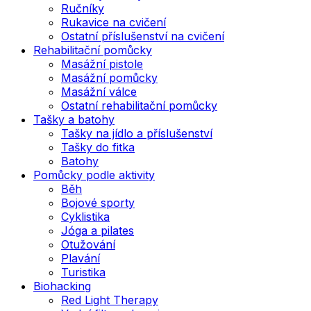
Ručníky
Rukavice na cvičení
Ostatní příslušenství na cvičení
Rehabilitační pomůcky
Masážní pistole
Masážní pomůcky
Masážní válce
Ostatní rehabilitační pomůcky
Tašky a batohy
Tašky na jídlo a příslušenství
Tašky do fitka
Batohy
Pomůcky podle aktivity
Běh
Bojové sporty
Cyklistika
Jóga a pilates
Otužování
Plavání
Turistika
Biohacking
Red Light Therapy