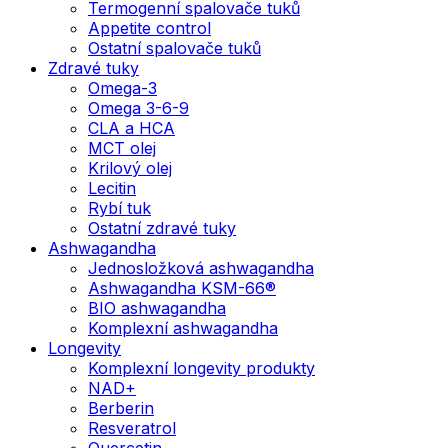
Termogenní spalovače tuků
Appetite control
Ostatní spalovače tuků
Zdravé tuky
Omega-3
Omega 3-6-9
CLA a HCA
MCT olej
Krilový olej
Lecitin
Rybí tuk
Ostatní zdravé tuky
Ashwagandha
Jednosložková ashwagandha
Ashwagandha KSM-66®
BIO ashwagandha
Komplexní ashwagandha
Longevity
Komplexní longevity produkty
NAD+
Berberin
Resveratrol
Quercetin