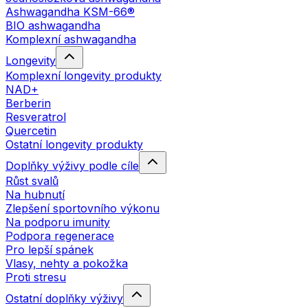
Ashwagandha KSM-66®
BIO ashwagandha
Komplexní ashwagandha
Longevity
Komplexní longevity produkty
NAD+
Berberin
Resveratrol
Quercetin
Ostatní longevity produkty
Doplňky výživy podle cíle
Růst svalů
Na hubnutí
Zlepšení sportovního výkonu
Na podporu imunity
Podpora regenerace
Pro lepší spánek
Vlasy, nehty a pokožka
Proti stresu
Ostatní doplňky výživy