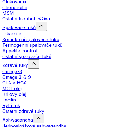
Glukosamin
Chondroitin
MSM
Ostatní kloubní výživa
Spalovače tuků
L-karnitin
Komplexní spalovače tuku
Termogenní spalovače tuků
Appetite control
Ostatní spalovače tuků
Zdravé tuky
Omega-3
Omega 3-6-9
CLA a HCA
MCT olej
Krilový olej
Lecitin
Rybí tuk
Ostatní zdravé tuky
Ashwagandha
Jednosložková ashwagandha