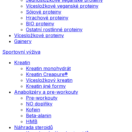
Vícesložkové veganské proteiny
Sójové proteiny
Hrachové proteiny
BIO proteiny
Ostatní rostlinné proteiny
Vícesložkové proteiny
Gainery
Sportovní výživa
Kreatin
Kreatin monohydrát
Kreatin Creapure®
Vícesložkový kreatin
Kreatin jiné formy
Anabolizéry a pre-workouty
Pre-workouty
NO doplňky
Kofein
Beta-alanin
HMB
Náhrada steroidů