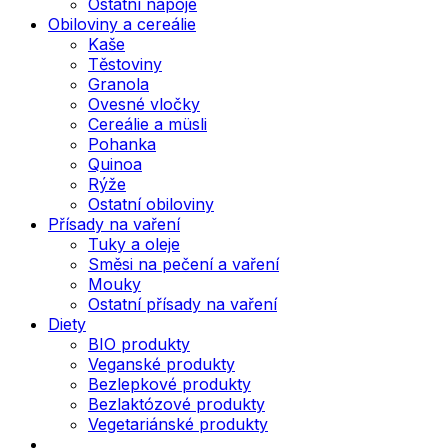
Ostatní nápoje
Obiloviny a cereálie
Kaše
Těstoviny
Granola
Ovesné vločky
Cereálie a müsli
Pohanka
Quinoa
Rýže
Ostatní obiloviny
Přísady na vaření
Tuky a oleje
Směsi na pečení a vaření
Mouky
Ostatní přísady na vaření
Diety
BIO produkty
Veganské produkty
Bezlepkové produkty
Bezlaktózové produkty
Vegetariánské produkty