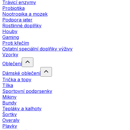
Trávicí enzymy
Probiotika
Nootropika a mozek
Podpora jater
Rostlinné doplňky
Houby
Gaming
Proti křečím
Ostatní speciální doplňky výživy
Vzorky
Oblečení
Dámské oblečení
Trička a topy
Tílka
Sportovní podprsenky
Mikiny
Bundy
Tepláky a kalhoty
Šortky
Overaly
Plavky