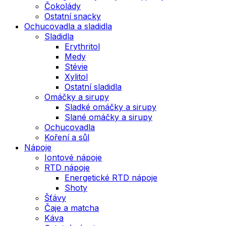
Čokolády
Ostatní snacky
Ochucovadla a sladidla
Sladidla
Erythritol
Medy
Stévie
Xylitol
Ostatní sladidla
Omáčky a sirupy
Sladké omáčky a sirupy
Slané omáčky a sirupy
Ochucovadla
Koření a sůl
Nápoje
Iontové nápoje
RTD nápoje
Energetické RTD nápoje
Shoty
Šťávy
Čaje a matcha
Káva