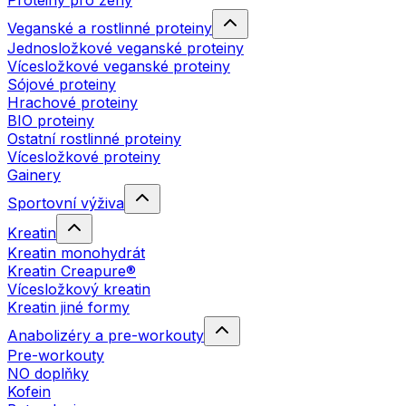
Proteiny pro ženy
Veganské a rostlinné proteiny
Jednosložkové veganské proteiny
Vícesložkové veganské proteiny
Sójové proteiny
Hrachové proteiny
BIO proteiny
Ostatní rostlinné proteiny
Vícesložkové proteiny
Gainery
Sportovní výživa
Kreatin
Kreatin monohydrát
Kreatin Creapure®
Vícesložkový kreatin
Kreatin jiné formy
Anabolizéry a pre-workouty
Pre-workouty
NO doplňky
Kofein