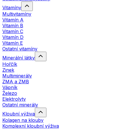
Vitamíny
Multivitamíny
Vitamín A
Vitamín B
Vitamín C
Vitamín D
Vitamín E
Ostatní vitamíny
Minerální látky
Hořčík
Zinek
Multiminerály
ZMA a ZMB
Vápník
Železo
Elektrolyty
Ostatní minerály
Kloubní výživa
Kolagen na klouby
Komplexní kloubní výživa