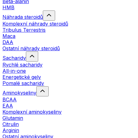
Beta-alanin
HMB
Náhrada steroidů
Komplexní náhrady steroidů
Tribulus Terrestris
Maca
DAA
Ostatní náhrady steroidů
Sacharidy
Rychlé sacharidy
All-in-one
Energetické gely
Pomalé sacharidy
Aminokyseliny
BCAA
EAA
Komplexní aminokyseliny
Glutamin
Citrulin
Arginin
Ostatní aminokyseliny