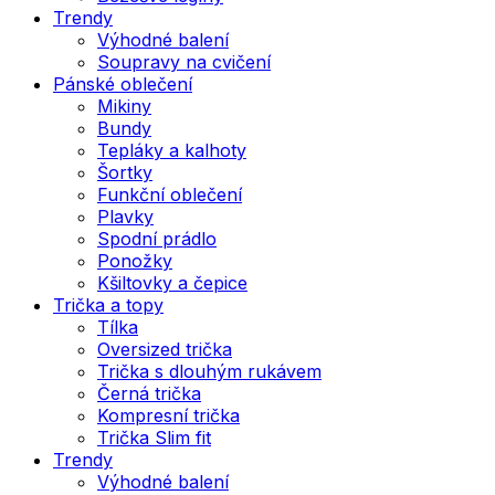
Trendy
Výhodné balení
Soupravy na cvičení
Pánské oblečení
Mikiny
Bundy
Tepláky a kalhoty
Šortky
Funkční oblečení
Plavky
Spodní prádlo
Ponožky
Kšiltovky a čepice
Trička a topy
Tílka
Oversized trička
Trička s dlouhým rukávem
Černá trička
Kompresní trička
Trička Slim fit
Trendy
Výhodné balení