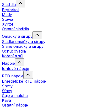
Sladidla
Erythritol
Medy
Stévie
Xylitol
Ostatní sladidla
Omáčky a sirupy
Sladké omáčky a sirupy
Slané omáčky a sirupy
Ochucovadla
Koření a sůl
Nápoje
Iontové nápoje
RTD nápoje
Energetické RTD nápoje
Shoty
Šťávy
Čaje a matcha
Káva
Ostatní nápoje