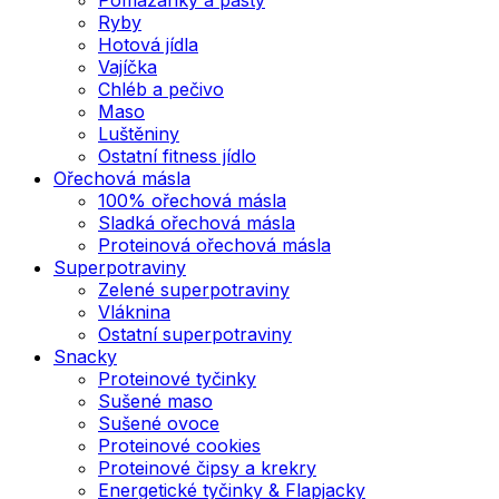
Ryby
Hotová jídla
Vajíčka
Chléb a pečivo
Maso
Luštěniny
Ostatní fitness jídlo
Ořechová másla
100% ořechová másla
Sladká ořechová másla
Proteinová ořechová másla
Superpotraviny
Zelené superpotraviny
Vláknina
Ostatní superpotraviny
Snacky
Proteinové tyčinky
Sušené maso
Sušené ovoce
Proteinové cookies
Proteinové čipsy a krekry
Energetické tyčinky & Flapjacky