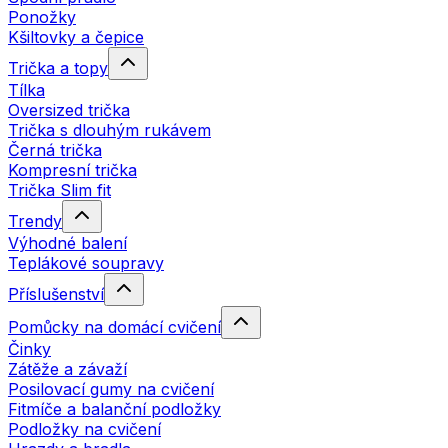
Ponožky
Kšiltovky a čepice
Trička a topy
Tílka
Oversized trička
Trička s dlouhým rukávem
Černá trička
Kompresní trička
Trička Slim fit
Trendy
Výhodné balení
Teplákové soupravy
Příslušenství
Pomůcky na domácí cvičení
Činky
Zátěže a závaží
Posilovací gumy na cvičení
Fitmíče a balanční podložky
Podložky na cvičení