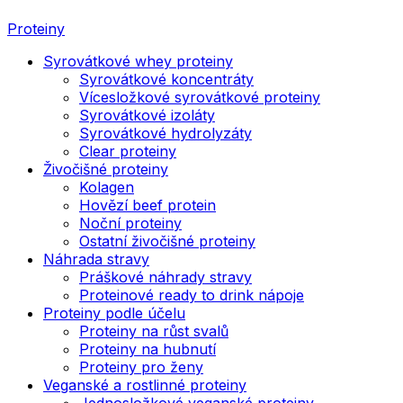
Proteiny
Syrovátkové whey proteiny
Syrovátkové koncentráty
Vícesložkové syrovátkové proteiny
Syrovátkové izoláty
Syrovátkové hydrolyzáty
Clear proteiny
Živočišné proteiny
Kolagen
Hovězí beef protein
Noční proteiny
Ostatní živočišné proteiny
Náhrada stravy
Práškové náhrady stravy
Proteinové ready to drink nápoje
Proteiny podle účelu
Proteiny na růst svalů
Proteiny na hubnutí
Proteiny pro ženy
Veganské a rostlinné proteiny
Jednosložkové veganské proteiny