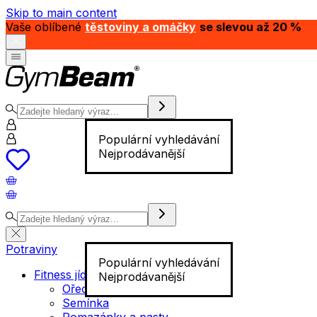
Skip to main content
Vaše oblíbené
těstoviny a omáčky
se slevou až 20 %
Populární vyhledávání
Nejprodávanější
Potraviny
Populární vyhledávání
Fitness jídlo
Nejprodávanější
Ořechy
Semínka
Pomazánky a pasty