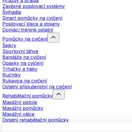
Hrazdy a bradla
Závěsné posilovací systémy
Švihadla
Smart pomůcky na cvičení
Posilovací klece a stojany
Domácí trénink ostatní
Pomůcky na cvičení
Šejkry
Sportovní láhve
Bandáže na cvičení
Opasky na cvičení
Trhačky a háky
Ručníky
Rukavice na cvičení
Ostatní příslušenství na cvičení
Rehabilitační pomůcky
Masážní pistole
Masážní pomůcky
Masážní válce
Ostatní rehabilitační pomůcky
Tašky a batohy