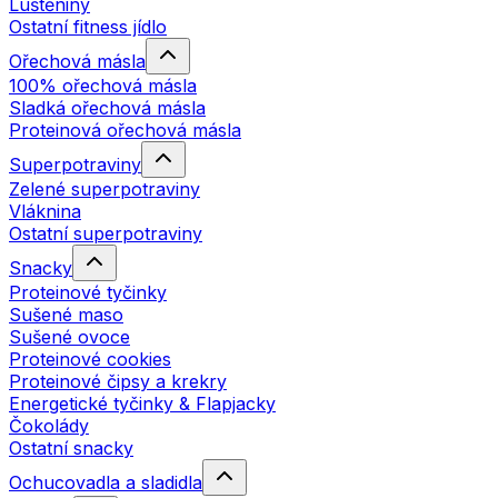
Luštěniny
Ostatní fitness jídlo
Ořechová másla
100% ořechová másla
Sladká ořechová másla
Proteinová ořechová másla
Superpotraviny
Zelené superpotraviny
Vláknina
Ostatní superpotraviny
Snacky
Proteinové tyčinky
Sušené maso
Sušené ovoce
Proteinové cookies
Proteinové čipsy a krekry
Energetické tyčinky & Flapjacky
Čokolády
Ostatní snacky
Ochucovadla a sladidla