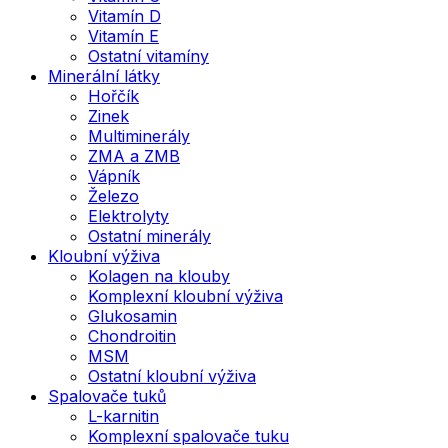
Vitamín D
Vitamín E
Ostatní vitamíny
Minerální látky
Hořčík
Zinek
Multiminerály
ZMA a ZMB
Vápník
Železo
Elektrolyty
Ostatní minerály
Kloubní výživa
Kolagen na klouby
Komplexní kloubní výživa
Glukosamin
Chondroitin
MSM
Ostatní kloubní výživa
Spalovače tuků
L-karnitin
Komplexní spalovače tuku