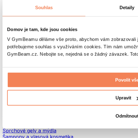
Tašky na jídlo a příslušenství
Souhlas
Detaily
Tašky do fitka
Batohy
Pomůcky podle aktivity
Domov je tam, kde jsou cookies
Běh
Bojové sporty
V GymBeamu děláme vše proto, abychom vám zobrazovali je
Cyklistika
potřebujeme souhlas s využíváním cookies. Tím nám umožní
Jóga a pilates
GymBeam.cz. Nebojte se, nejedná se o žádný závazek. Toto 
Otužování
Plavání
Turistika
Biohacking
Povolit vš
Red Light Therapy
Vodní filtry a konvice
Upravit
Ekodrogerie
Prací prostředky
Čisticí prostředky
Odmítnou
Přírodní kosmetika
Sprchové gely a mýdla
Šampony a vlasová kosmetika