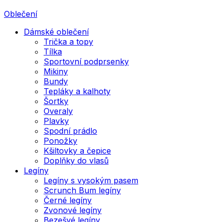
Oblečení
Dámské oblečení
Trička a topy
Tílka
Sportovní podprsenky
Mikiny
Bundy
Tepláky a kalhoty
Šortky
Overaly
Plavky
Spodní prádlo
Ponožky
Kšiltovky a čepice
Doplňky do vlasů
Legíny
Legíny s vysokým pasem
Scrunch Bum legíny
Černé legíny
Zvonové legíny
Bezešvé legíny