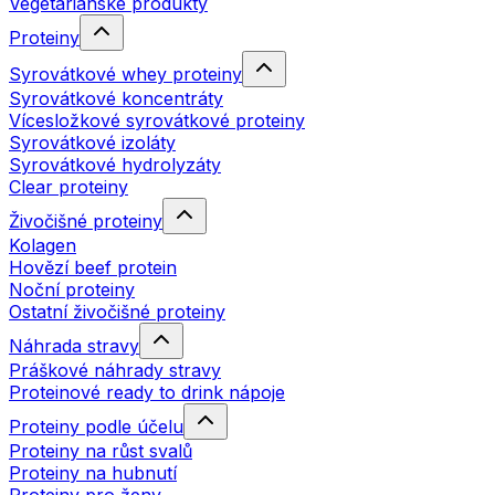
Vegetariánské produkty
Proteiny
Syrovátkové whey proteiny
Syrovátkové koncentráty
Vícesložkové syrovátkové proteiny
Syrovátkové izoláty
Syrovátkové hydrolyzáty
Clear proteiny
Živočišné proteiny
Kolagen
Hovězí beef protein
Noční proteiny
Ostatní živočišné proteiny
Náhrada stravy
Práškové náhrady stravy
Proteinové ready to drink nápoje
Proteiny podle účelu
Proteiny na růst svalů
Proteiny na hubnutí