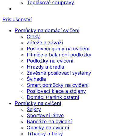
Teplákové soupravy
Příslušenství
Pomůcky na domácí cvičení
Činky
Zátěže a závaží
Posilovací gumy na cvičení
Fitmíče a balanční podložky
Podložky na cvičení
Hrazdy a bradla
Závěsné posilovací systémy
Švihadla
Smart pomůcky na cvičení
Posilovací klece a stojany
Domácí trénink ostatní
Pomůcky na cvičení
Šejkry
Sportovní láhve
Bandáže na cvičení
Opasky na cvičení
Trhačky a háky