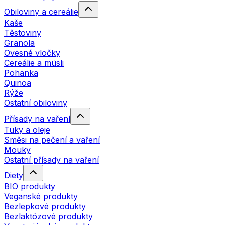
Obiloviny a cereálie
Kaše
Těstoviny
Granola
Ovesné vločky
Cereálie a müsli
Pohanka
Quinoa
Rýže
Ostatní obiloviny
Přísady na vaření
Tuky a oleje
Směsi na pečení a vaření
Mouky
Ostatní přísady na vaření
Diety
BIO produkty
Veganské produkty
Bezlepkové produkty
Bezlaktózové produkty