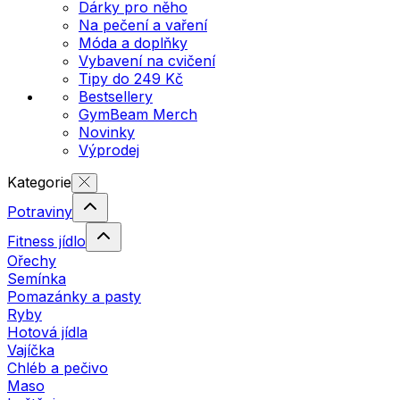
Dárky pro něho
Na pečení a vaření
Móda a doplňky
Vybavení na cvičení
Tipy do 249 Kč
Bestsellery
GymBeam Merch
Novinky
Výprodej
Kategorie
Potraviny
Fitness jídlo
Ořechy
Semínka
Pomazánky a pasty
Ryby
Hotová jídla
Vajíčka
Chléb a pečivo
Maso