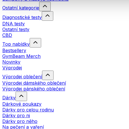
Ostatní kategorie
Diagnostické testy
DNA testy
Ostatní testy
CBD
Top nabídky
Bestsellery
GymBeam Merch
Novinky
Výprodej
Výprodej oblečení
Výprodej dámského oblečení
Výprodej pánského oblečení
Dárky
Dárkové poukazy
Dárky pro celou rodinu
Dárky pro ni
Dárky pro něho
Na pečení a vaření