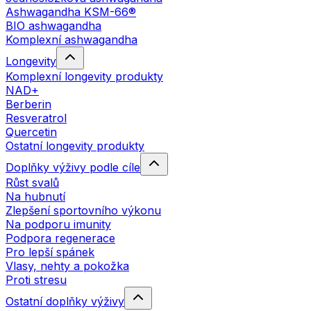
Ashwagandha KSM-66®
BIO ashwagandha
Komplexní ashwagandha
Longevity
Komplexní longevity produkty
NAD+
Berberin
Resveratrol
Quercetin
Ostatní longevity produkty
Doplňky výživy podle cíle
Růst svalů
Na hubnutí
Zlepšení sportovního výkonu
Na podporu imunity
Podpora regenerace
Pro lepší spánek
Vlasy, nehty a pokožka
Proti stresu
Ostatní doplňky výživy