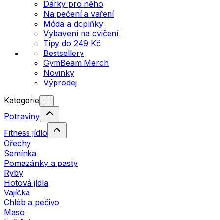
Dárky pro něho
Na pečení a vaření
Móda a doplňky
Vybavení na cvičení
Tipy do 249 Kč
Bestsellery
GymBeam Merch
Novinky
Výprodej
Kategorie
Potraviny
Fitness jídlo
Ořechy
Semínka
Pomazánky a pasty
Ryby
Hotová jídla
Vajíčka
Chléb a pečivo
Maso