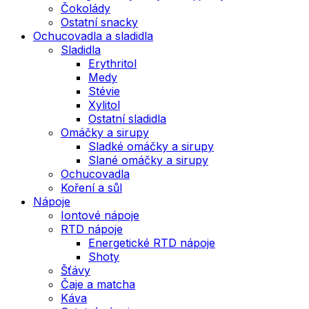
Čokolády
Ostatní snacky
Ochucovadla a sladidla
Sladidla
Erythritol
Medy
Stévie
Xylitol
Ostatní sladidla
Omáčky a sirupy
Sladké omáčky a sirupy
Slané omáčky a sirupy
Ochucovadla
Koření a sůl
Nápoje
Iontové nápoje
RTD nápoje
Energetické RTD nápoje
Shoty
Šťávy
Čaje a matcha
Káva