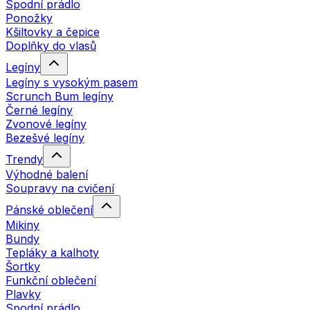
Spodní prádlo
Ponožky
Kšiltovky a čepice
Doplňky do vlasů
Legíny
Legíny s vysokým pasem
Scrunch Bum legíny
Černé legíny
Zvonové legíny
Bezešvé legíny
Trendy
Výhodné balení
Soupravy na cvičení
Pánské oblečení
Mikiny
Bundy
Tepláky a kalhoty
Šortky
Funkční oblečení
Plavky
Spodní prádlo