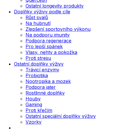
Ostatní longevity produkty
Doplňky výživy podle cíle
Růst svalů
Na hubnutí
Zlepšení sportovního výkonu
Na podporu imunity
Podpora regenerace
Pro lepší spánek
Vlasy, nehty a pokožka
Proti stresu
Ostatní doplňky výživy
Trávicí enzymy
Probiotika
Nootropika a mozek
Podpora jater
Rostlinné doplňky
Houby
Gaming
Proti křečím
Ostatní speciální doplňky výživy
Vzorky