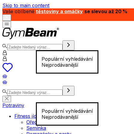
Skip to main content
Vaše oblíbené
těstoviny a omáčky
se slevou až 20 %
Populární vyhledávání
Nejprodávanější
Potraviny
Populární vyhledávání
Fitness jídlo
Nejprodávanější
Ořechy
Semínka
Pomazánky a pasty