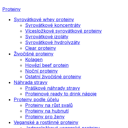
Proteiny
Syrovátkové whey proteiny
Syrovátkové koncentráty
Vícesložkové syrovátkové proteiny
Syrovátkové izoláty
Syrovátkové hydrolyzáty
Clear proteiny
Živočišné proteiny
Kolagen
Hovězí beef protein
Noční proteiny
Ostatní živočišné proteiny
Náhrada stravy
Práškové náhrady stravy
Proteinové ready to drink nápoje
Proteiny podle účelu
Proteiny na růst svalů
Proteiny na hubnutí
Proteiny pro ženy
Veganské a rostlinné proteiny
Jednosložkové veganské proteiny