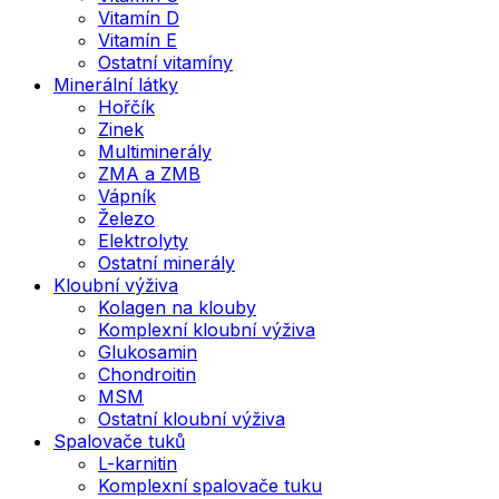
Vitamín D
Vitamín E
Ostatní vitamíny
Minerální látky
Hořčík
Zinek
Multiminerály
ZMA a ZMB
Vápník
Železo
Elektrolyty
Ostatní minerály
Kloubní výživa
Kolagen na klouby
Komplexní kloubní výživa
Glukosamin
Chondroitin
MSM
Ostatní kloubní výživa
Spalovače tuků
L-karnitin
Komplexní spalovače tuku