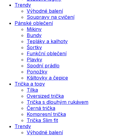
Trendy
Výhodné balení
Soupravy na cvičení
Pánské oblečení
Mikiny
Bundy
Tepláky a kalhoty
Šortky
Funkční oblečení
Plavky
Spodní prádlo
Ponožky
Kšiltovky a čepice
Trička a topy
Tílka
Oversized trička
Trička s dlouhým rukávem
Černá trička
Kompresní trička
Trička Slim fit
Trendy
Výhodné balení