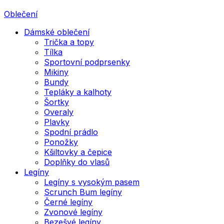
Oblečení
Dámské oblečení
Trička a topy
Tílka
Sportovní podprsenky
Mikiny
Bundy
Tepláky a kalhoty
Šortky
Overaly
Plavky
Spodní prádlo
Ponožky
Kšiltovky a čepice
Doplňky do vlasů
Legíny
Legíny s vysokým pasem
Scrunch Bum legíny
Černé legíny
Zvonové legíny
Bezešvé legíny