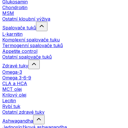
Glukosamin
Chondroitin
MSM
Ostatní kloubní výživa
Spalovače tuků
L-karnitin
Komplexní spalovače tuku
Termogenní spalovače tuků
Appetite control
Ostatní spalovače tuků
Zdravé tuky
Omega-3
Omega 3-6-9
CLA a HCA
MCT olej
Krilový olej
Lecitin
Rybí tuk
Ostatní zdravé tuky
Ashwagandha
Jednosložková ashwagandha