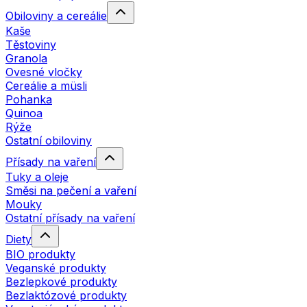
Obiloviny a cereálie
Kaše
Těstoviny
Granola
Ovesné vločky
Cereálie a müsli
Pohanka
Quinoa
Rýže
Ostatní obiloviny
Přísady na vaření
Tuky a oleje
Směsi na pečení a vaření
Mouky
Ostatní přísady na vaření
Diety
BIO produkty
Veganské produkty
Bezlepkové produkty
Bezlaktózové produkty