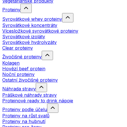
Vegetariánské produkty
Proteiny
Syrovátkové whey proteiny
Syrovátkové koncentráty
Vícesložkové syrovátkové proteiny
Syrovátkové izoláty
Syrovátkové hydrolyzáty
Clear proteiny
Živočišné proteiny
Kolagen
Hovězí beef protein
Noční proteiny
Ostatní živočišné proteiny
Náhrada stravy
Práškové náhrady stravy
Proteinové ready to drink nápoje
Proteiny podle účelu
Proteiny na růst svalů
Proteiny na hubnutí