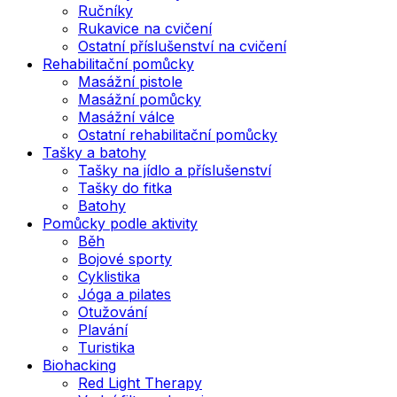
Ručníky
Rukavice na cvičení
Ostatní příslušenství na cvičení
Rehabilitační pomůcky
Masážní pistole
Masážní pomůcky
Masážní válce
Ostatní rehabilitační pomůcky
Tašky a batohy
Tašky na jídlo a příslušenství
Tašky do fitka
Batohy
Pomůcky podle aktivity
Běh
Bojové sporty
Cyklistika
Jóga a pilates
Otužování
Plavání
Turistika
Biohacking
Red Light Therapy