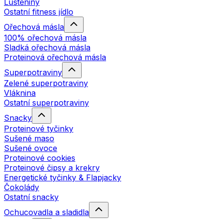
Luštěniny
Ostatní fitness jídlo
Ořechová másla
100% ořechová másla
Sladká ořechová másla
Proteinová ořechová másla
Superpotraviny
Zelené superpotraviny
Vláknina
Ostatní superpotraviny
Snacky
Proteinové tyčinky
Sušené maso
Sušené ovoce
Proteinové cookies
Proteinové čipsy a krekry
Energetické tyčinky & Flapjacky
Čokolády
Ostatní snacky
Ochucovadla a sladidla