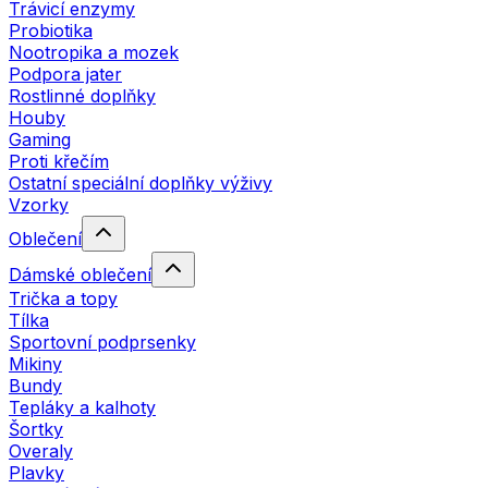
Trávicí enzymy
Probiotika
Nootropika a mozek
Podpora jater
Rostlinné doplňky
Houby
Gaming
Proti křečím
Ostatní speciální doplňky výživy
Vzorky
Oblečení
Dámské oblečení
Trička a topy
Tílka
Sportovní podprsenky
Mikiny
Bundy
Tepláky a kalhoty
Šortky
Overaly
Plavky