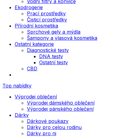
Vodní filtry a konvice
Ekodrogerie
Prací prostředky
Čisticí prostředky
Přírodní kosmetika
Sprchové gely a mýdla
Šampony a vlasová kosmetika
Ostatní kategorie
Diagnostické testy
DNA testy
Ostatní testy
CBD
Top nabídky
Výprodej oblečení
Výprodej dámského oblečení
Výprodej pánského oblečení
Dárky
Dárkové poukazy
Dárky pro celou rodinu
Dárky pro ni