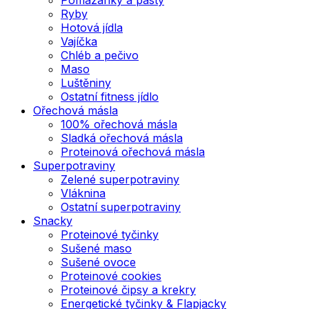
Ryby
Hotová jídla
Vajíčka
Chléb a pečivo
Maso
Luštěniny
Ostatní fitness jídlo
Ořechová másla
100% ořechová másla
Sladká ořechová másla
Proteinová ořechová másla
Superpotraviny
Zelené superpotraviny
Vláknina
Ostatní superpotraviny
Snacky
Proteinové tyčinky
Sušené maso
Sušené ovoce
Proteinové cookies
Proteinové čipsy a krekry
Energetické tyčinky & Flapjacky