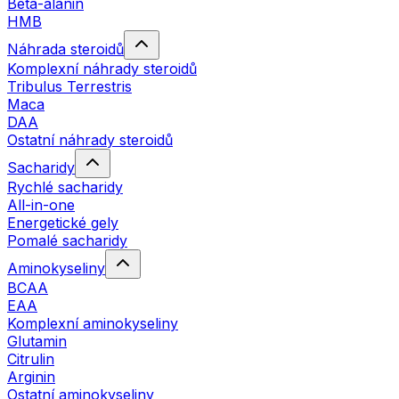
Beta-alanin
HMB
Náhrada steroidů
Komplexní náhrady steroidů
Tribulus Terrestris
Maca
DAA
Ostatní náhrady steroidů
Sacharidy
Rychlé sacharidy
All-in-one
Energetické gely
Pomalé sacharidy
Aminokyseliny
BCAA
EAA
Komplexní aminokyseliny
Glutamin
Citrulin
Arginin
Ostatní aminokyseliny