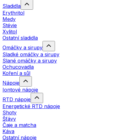
Sladidla
Erythritol
Medy
Stévie
Xylitol
Ostatní sladidla
Omáčky a sirupy
Sladké omáčky a sirupy
Slané omáčky a sirupy
Ochucovadla
Koření a sůl
Nápoje
Iontové nápoje
RTD nápoje
Energetické RTD nápoje
Shoty
Šťávy
Čaje a matcha
Káva
Ostatní nápoje