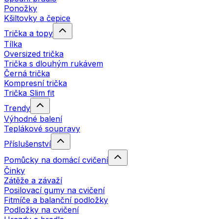
Ponožky
Kšiltovky a čepice
Trička a topy
Tílka
Oversized trička
Trička s dlouhým rukávem
Černá trička
Kompresní trička
Trička Slim fit
Trendy
Výhodné balení
Teplákové soupravy
Příslušenství
Pomůcky na domácí cvičení
Činky
Zátěže a závaží
Posilovací gumy na cvičení
Fitmíče a balanční podložky
Podložky na cvičení