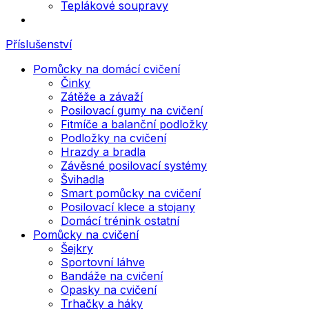
Teplákové soupravy
Příslušenství
Pomůcky na domácí cvičení
Činky
Zátěže a závaží
Posilovací gumy na cvičení
Fitmíče a balanční podložky
Podložky na cvičení
Hrazdy a bradla
Závěsné posilovací systémy
Švihadla
Smart pomůcky na cvičení
Posilovací klece a stojany
Domácí trénink ostatní
Pomůcky na cvičení
Šejkry
Sportovní láhve
Bandáže na cvičení
Opasky na cvičení
Trhačky a háky