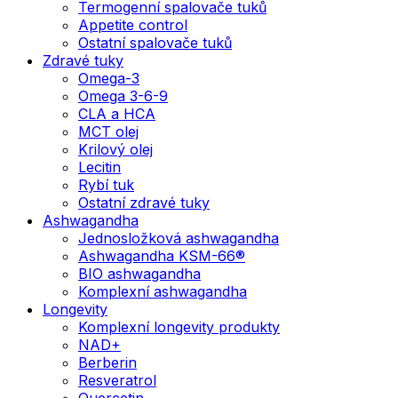
Termogenní spalovače tuků
Appetite control
Ostatní spalovače tuků
Zdravé tuky
Omega-3
Omega 3-6-9
CLA a HCA
MCT olej
Krilový olej
Lecitin
Rybí tuk
Ostatní zdravé tuky
Ashwagandha
Jednosložková ashwagandha
Ashwagandha KSM-66®
BIO ashwagandha
Komplexní ashwagandha
Longevity
Komplexní longevity produkty
NAD+
Berberin
Resveratrol
Quercetin