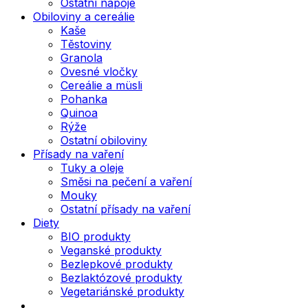
Ostatní nápoje
Obiloviny a cereálie
Kaše
Těstoviny
Granola
Ovesné vločky
Cereálie a müsli
Pohanka
Quinoa
Rýže
Ostatní obiloviny
Přísady na vaření
Tuky a oleje
Směsi na pečení a vaření
Mouky
Ostatní přísady na vaření
Diety
BIO produkty
Veganské produkty
Bezlepkové produkty
Bezlaktózové produkty
Vegetariánské produkty