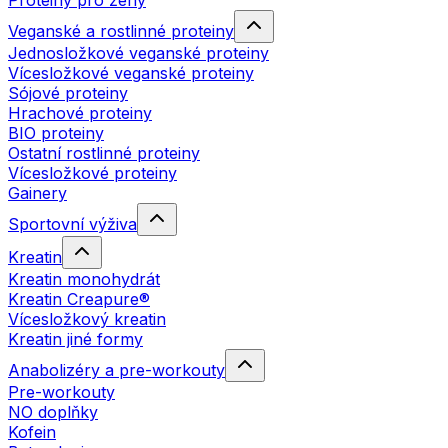
Proteiny pro ženy
Veganské a rostlinné proteiny
Jednosložkové veganské proteiny
Vícesložkové veganské proteiny
Sójové proteiny
Hrachové proteiny
BIO proteiny
Ostatní rostlinné proteiny
Vícesložkové proteiny
Gainery
Sportovní výživa
Kreatin
Kreatin monohydrát
Kreatin Creapure®
Vícesložkový kreatin
Kreatin jiné formy
Anabolizéry a pre-workouty
Pre-workouty
NO doplňky
Kofein