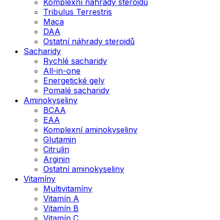
Komplexní náhrady steroidů
Tribulus Terrestris
Maca
DAA
Ostatní náhrady steroidů
Sacharidy
Rychlé sacharidy
All-in-one
Energetické gely
Pomalé sacharidy
Aminokyseliny
BCAA
EAA
Komplexní aminokyseliny
Glutamin
Citrulin
Arginin
Ostatní aminokyseliny
Vitamíny
Multivitamíny
Vitamín A
Vitamín B
Vitamín C