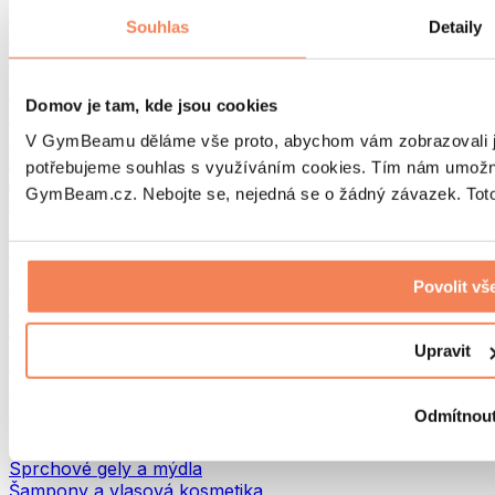
Tašky na jídlo a příslušenství
Souhlas
Detaily
Tašky do fitka
Batohy
Pomůcky podle aktivity
Domov je tam, kde jsou cookies
Běh
Bojové sporty
V GymBeamu děláme vše proto, abychom vám zobrazovali je
Cyklistika
potřebujeme souhlas s využíváním cookies. Tím nám umožní
Jóga a pilates
GymBeam.cz. Nebojte se, nejedná se o žádný závazek. Toto 
Otužování
Plavání
Turistika
Biohacking
Povolit vš
Red Light Therapy
Vodní filtry a konvice
Upravit
Ekodrogerie
Prací prostředky
Čisticí prostředky
Odmítnou
Přírodní kosmetika
Sprchové gely a mýdla
Šampony a vlasová kosmetika