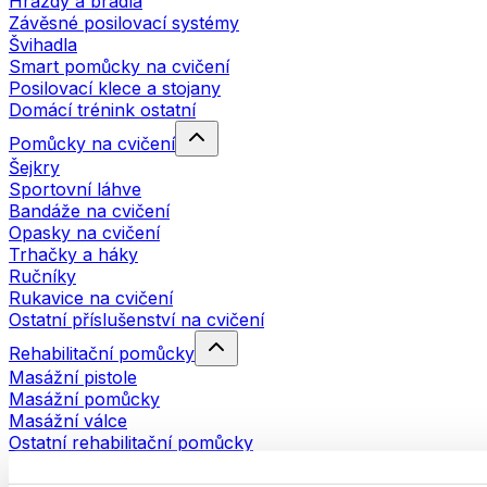
Hrazdy a bradla
Závěsné posilovací systémy
Švihadla
Smart pomůcky na cvičení
Posilovací klece a stojany
Domácí trénink ostatní
Pomůcky na cvičení
Šejkry
Sportovní láhve
Bandáže na cvičení
Opasky na cvičení
Trhačky a háky
Ručníky
Rukavice na cvičení
Ostatní příslušenství na cvičení
Rehabilitační pomůcky
Masážní pistole
Masážní pomůcky
Masážní válce
Ostatní rehabilitační pomůcky
Tašky a batohy