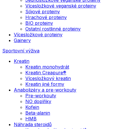
Vícesložkové veganské proteiny
Sójové proteiny
Hrachové proteiny
BIO proteiny
Ostatní rostlinné proteiny
Vícesložkové proteiny
Gainery
Sportovní výživa
Kreatin
Kreatin monohydrát
Kreatin Creapure®
Vícesložkový kreatin
Kreatin jiné formy
Anabolizéry a pre-workouty
Pre-workouty
NO doplňky
Kofein
Beta-alanin
HMB
Náhrada steroidů