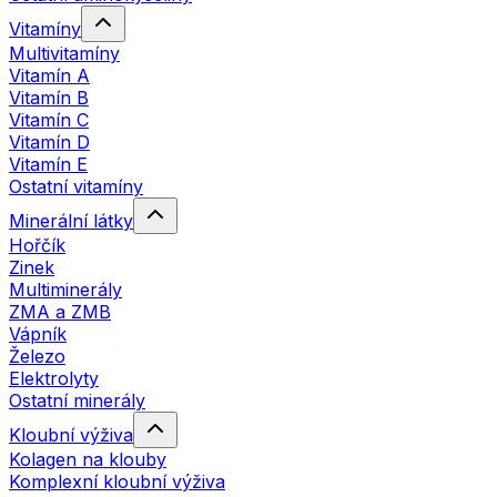
Vitamíny
Multivitamíny
Vitamín A
Vitamín B
Vitamín C
Vitamín D
Vitamín E
Ostatní vitamíny
Minerální látky
Hořčík
Zinek
Multiminerály
ZMA a ZMB
Vápník
Železo
Elektrolyty
Ostatní minerály
Kloubní výživa
Kolagen na klouby
Komplexní kloubní výživa