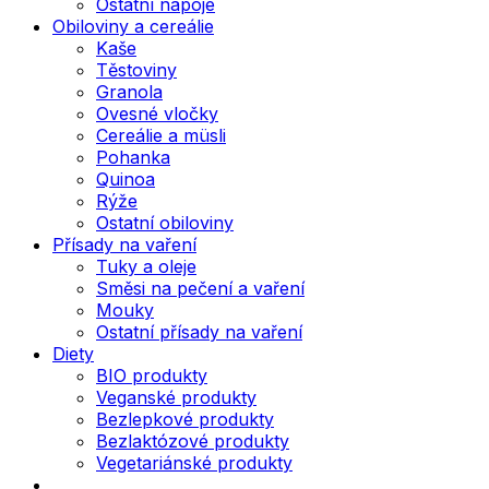
Ostatní nápoje
Obiloviny a cereálie
Kaše
Těstoviny
Granola
Ovesné vločky
Cereálie a müsli
Pohanka
Quinoa
Rýže
Ostatní obiloviny
Přísady na vaření
Tuky a oleje
Směsi na pečení a vaření
Mouky
Ostatní přísady na vaření
Diety
BIO produkty
Veganské produkty
Bezlepkové produkty
Bezlaktózové produkty
Vegetariánské produkty