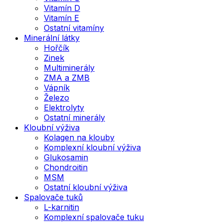
Vitamín D
Vitamín E
Ostatní vitamíny
Minerální látky
Hořčík
Zinek
Multiminerály
ZMA a ZMB
Vápník
Železo
Elektrolyty
Ostatní minerály
Kloubní výživa
Kolagen na klouby
Komplexní kloubní výživa
Glukosamin
Chondroitin
MSM
Ostatní kloubní výživa
Spalovače tuků
L-karnitin
Komplexní spalovače tuku