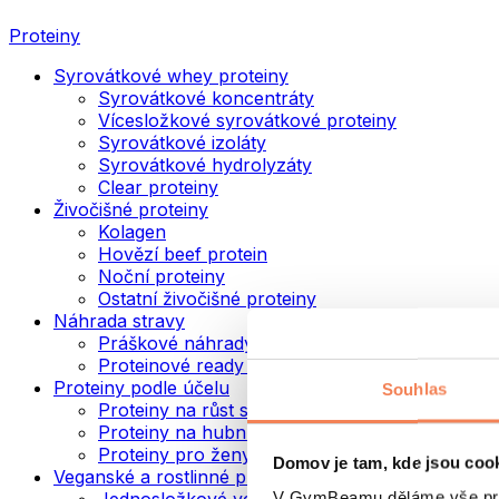
Proteiny
Syrovátkové whey proteiny
Syrovátkové koncentráty
Vícesložkové syrovátkové proteiny
Syrovátkové izoláty
Syrovátkové hydrolyzáty
Clear proteiny
Živočišné proteiny
Kolagen
Hovězí beef protein
Noční proteiny
Ostatní živočišné proteiny
Náhrada stravy
Práškové náhrady stravy
Proteinové ready to drink nápoje
Proteiny podle účelu
Souhlas
Proteiny na růst svalů
Proteiny na hubnutí
Proteiny pro ženy
Domov je tam, kde jsou coo
Veganské a rostlinné proteiny
V GymBeamu děláme vše prot
Jednosložkové veganské proteiny