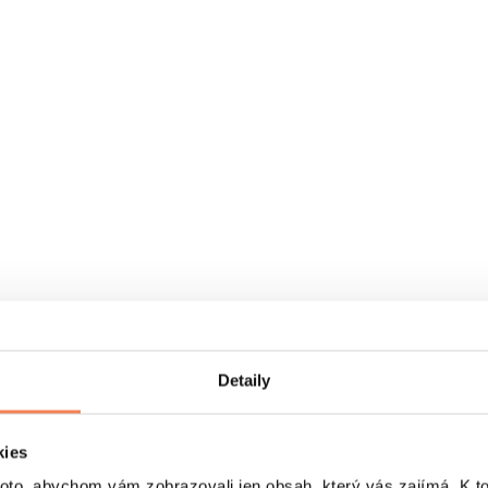
Detaily
kies
o, abychom vám zobrazovali jen obsah, který vás zajímá. K t