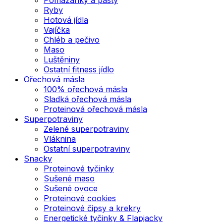
Ryby
Hotová jídla
Vajíčka
Chléb a pečivo
Maso
Luštěniny
Ostatní fitness jídlo
Ořechová másla
100% ořechová másla
Sladká ořechová másla
Proteinová ořechová másla
Superpotraviny
Zelené superpotraviny
Vláknina
Ostatní superpotraviny
Snacky
Proteinové tyčinky
Sušené maso
Sušené ovoce
Proteinové cookies
Proteinové čipsy a krekry
Energetické tyčinky & Flapjacky