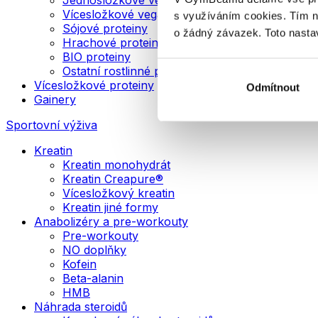
Vícesložkové veganské proteiny
s využíváním cookies. Tím 
Sójové proteiny
o žádný závazek. Toto nasta
Hrachové proteiny
BIO proteiny
Ostatní rostlinné proteiny
Vícesložkové proteiny
Odmítnout
Gainery
Sportovní výživa
Kreatin
Kreatin monohydrát
Kreatin Creapure®
Vícesložkový kreatin
Kreatin jiné formy
Anabolizéry a pre-workouty
Pre-workouty
NO doplňky
Kofein
Beta-alanin
HMB
Náhrada steroidů