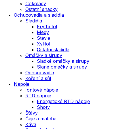
Čokolády
Ostatní snacky
Ochucovadla a sladidla
Sladidla
Erythritol
Medy
Stévie
Xylitol
Ostatní sladidla
Omáčky a sirupy
Sladké omáčky a sirupy
Slané omáčky a sirupy
Ochucovadla
Koření a sůl
Nápoje
Iontové nápoje
RTD nápoje
Energetické RTD nápoje
Shoty
Šťávy
Čaje a matcha
Káva