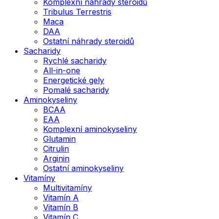
Komplexní náhrady steroidů
Tribulus Terrestris
Maca
DAA
Ostatní náhrady steroidů
Sacharidy
Rychlé sacharidy
All-in-one
Energetické gely
Pomalé sacharidy
Aminokyseliny
BCAA
EAA
Komplexní aminokyseliny
Glutamin
Citrulin
Arginin
Ostatní aminokyseliny
Vitamíny
Multivitamíny
Vitamín A
Vitamín B
Vitamín C