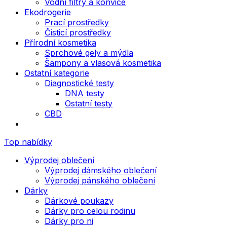
Vodní filtry a konvice
Ekodrogerie
Prací prostředky
Čisticí prostředky
Přírodní kosmetika
Sprchové gely a mýdla
Šampony a vlasová kosmetika
Ostatní kategorie
Diagnostické testy
DNA testy
Ostatní testy
CBD
Top nabídky
Výprodej oblečení
Výprodej dámského oblečení
Výprodej pánského oblečení
Dárky
Dárkové poukazy
Dárky pro celou rodinu
Dárky pro ni