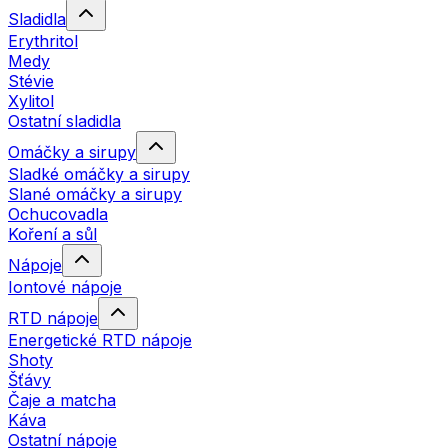
Sladidla
Erythritol
Medy
Stévie
Xylitol
Ostatní sladidla
Omáčky a sirupy
Sladké omáčky a sirupy
Slané omáčky a sirupy
Ochucovadla
Koření a sůl
Nápoje
Iontové nápoje
RTD nápoje
Energetické RTD nápoje
Shoty
Šťávy
Čaje a matcha
Káva
Ostatní nápoje