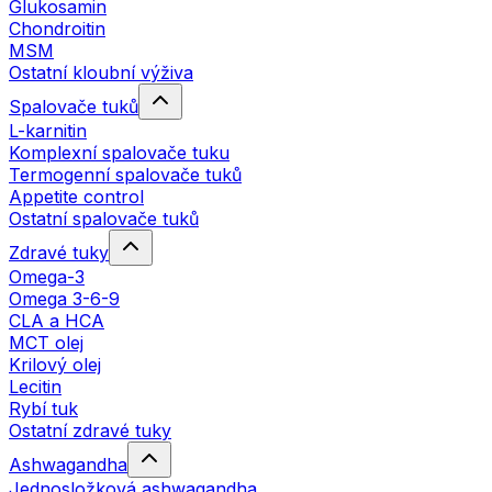
Glukosamin
Chondroitin
MSM
Ostatní kloubní výživa
Spalovače tuků
L-karnitin
Komplexní spalovače tuku
Termogenní spalovače tuků
Appetite control
Ostatní spalovače tuků
Zdravé tuky
Omega-3
Omega 3-6-9
CLA a HCA
MCT olej
Krilový olej
Lecitin
Rybí tuk
Ostatní zdravé tuky
Ashwagandha
Jednosložková ashwagandha