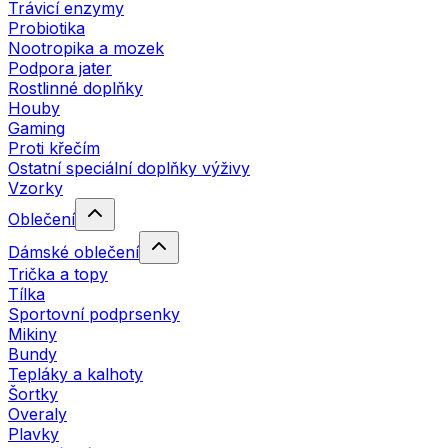
Trávicí enzymy
Probiotika
Nootropika a mozek
Podpora jater
Rostlinné doplňky
Houby
Gaming
Proti křečím
Ostatní speciální doplňky výživy
Vzorky
Oblečení
Dámské oblečení
Trička a topy
Tílka
Sportovní podprsenky
Mikiny
Bundy
Tepláky a kalhoty
Šortky
Overaly
Plavky