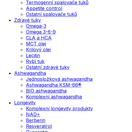
Termogenní spalovače tuků
Appetite control
Ostatní spalovače tuků
Zdravé tuky
Omega-3
Omega 3-6-9
CLA a HCA
MCT olej
Krilový olej
Lecitin
Rybí tuk
Ostatní zdravé tuky
Ashwagandha
Jednosložková ashwagandha
Ashwagandha KSM-66®
BIO ashwagandha
Komplexní ashwagandha
Longevity
Komplexní longevity produkty
NAD+
Berberin
Resveratrol
Quercetin