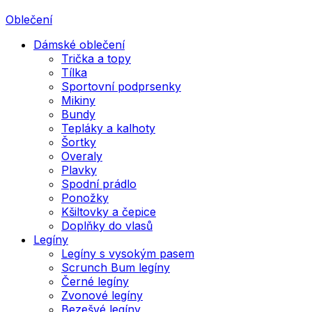
Oblečení
Dámské oblečení
Trička a topy
Tílka
Sportovní podprsenky
Mikiny
Bundy
Tepláky a kalhoty
Šortky
Overaly
Plavky
Spodní prádlo
Ponožky
Kšiltovky a čepice
Doplňky do vlasů
Legíny
Legíny s vysokým pasem
Scrunch Bum legíny
Černé legíny
Zvonové legíny
Bezešvé legíny