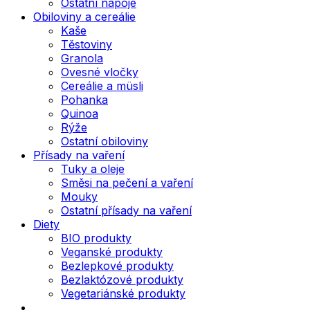
Ostatní nápoje
Obiloviny a cereálie
Kaše
Těstoviny
Granola
Ovesné vločky
Cereálie a müsli
Pohanka
Quinoa
Rýže
Ostatní obiloviny
Přísady na vaření
Tuky a oleje
Směsi na pečení a vaření
Mouky
Ostatní přísady na vaření
Diety
BIO produkty
Veganské produkty
Bezlepkové produkty
Bezlaktózové produkty
Vegetariánské produkty