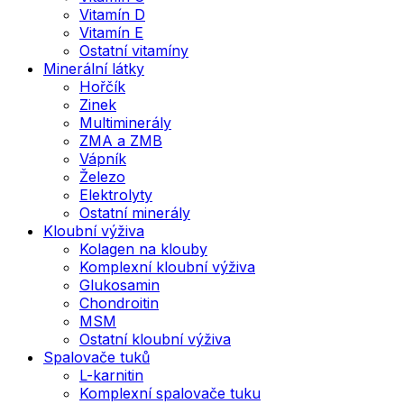
Vitamín D
Vitamín E
Ostatní vitamíny
Minerální látky
Hořčík
Zinek
Multiminerály
ZMA a ZMB
Vápník
Železo
Elektrolyty
Ostatní minerály
Kloubní výživa
Kolagen na klouby
Komplexní kloubní výživa
Glukosamin
Chondroitin
MSM
Ostatní kloubní výživa
Spalovače tuků
L-karnitin
Komplexní spalovače tuku