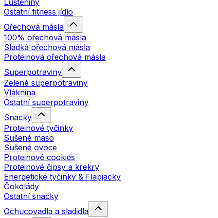
Luštěniny
Ostatní fitness jídlo
Ořechová másla
100% ořechová másla
Sladká ořechová másla
Proteinová ořechová másla
Superpotraviny
Zelené superpotraviny
Vláknina
Ostatní superpotraviny
Snacky
Proteinové tyčinky
Sušené maso
Sušené ovoce
Proteinové cookies
Proteinové čipsy a krekry
Energetické tyčinky & Flapjacky
Čokolády
Ostatní snacky
Ochucovadla a sladidla