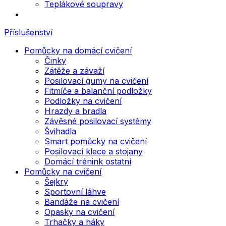
Teplákové soupravy
Příslušenství
Pomůcky na domácí cvičení
Činky
Zátěže a závaží
Posilovací gumy na cvičení
Fitmíče a balanční podložky
Podložky na cvičení
Hrazdy a bradla
Závěsné posilovací systémy
Švihadla
Smart pomůcky na cvičení
Posilovací klece a stojany
Domácí trénink ostatní
Pomůcky na cvičení
Šejkry
Sportovní láhve
Bandáže na cvičení
Opasky na cvičení
Trhačky a háky