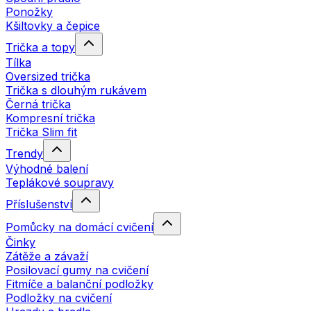
Ponožky
Kšiltovky a čepice
Trička a topy
Tílka
Oversized trička
Trička s dlouhým rukávem
Černá trička
Kompresní trička
Trička Slim fit
Trendy
Výhodné balení
Teplákové soupravy
Příslušenství
Pomůcky na domácí cvičení
Činky
Zátěže a závaží
Posilovací gumy na cvičení
Fitmíče a balanční podložky
Podložky na cvičení