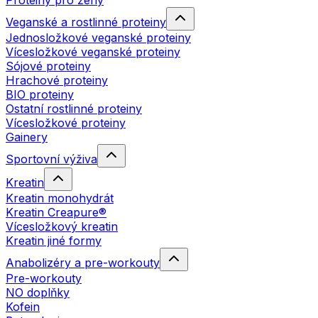
Proteiny pro ženy
Veganské a rostlinné proteiny
Jednosložkové veganské proteiny
Vícesložkové veganské proteiny
Sójové proteiny
Hrachové proteiny
BIO proteiny
Ostatní rostlinné proteiny
Vícesložkové proteiny
Gainery
Sportovní výživa
Kreatin
Kreatin monohydrát
Kreatin Creapure®
Vícesložkový kreatin
Kreatin jiné formy
Anabolizéry a pre-workouty
Pre-workouty
NO doplňky
Kofein