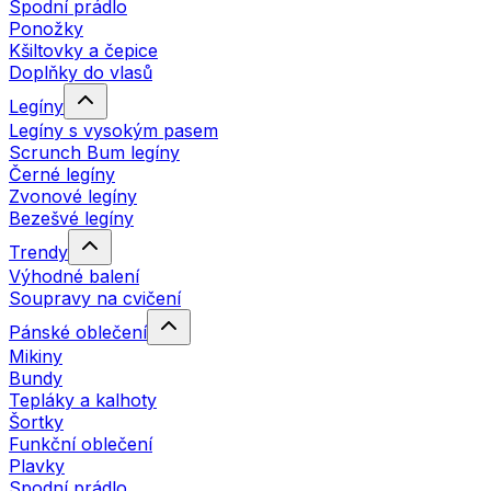
Spodní prádlo
Ponožky
Kšiltovky a čepice
Doplňky do vlasů
Legíny
Legíny s vysokým pasem
Scrunch Bum legíny
Černé legíny
Zvonové legíny
Bezešvé legíny
Trendy
Výhodné balení
Soupravy na cvičení
Pánské oblečení
Mikiny
Bundy
Tepláky a kalhoty
Šortky
Funkční oblečení
Plavky
Spodní prádlo