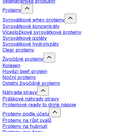
Vegetariánské produkty
Proteiny
Syrovátkové whey proteiny
Syrovátkové koncentráty
Vícesložkové syrovátkové proteiny
Syrovátkové izoláty
Syrovátkové hydrolyzáty
Clear proteiny
Živočišné proteiny
Kolagen
Hovězí beef protein
Noční proteiny
Ostatní živočišné proteiny
Náhrada stravy
Práškové náhrady stravy
Proteinové ready to drink nápoje
Proteiny podle účelu
Proteiny na růst svalů
Proteiny na hubnutí