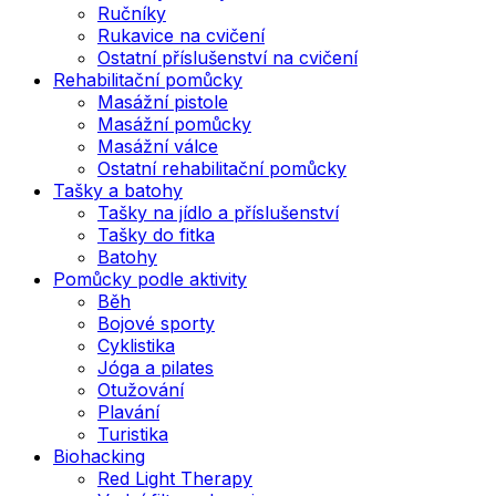
Ručníky
Rukavice na cvičení
Ostatní příslušenství na cvičení
Rehabilitační pomůcky
Masážní pistole
Masážní pomůcky
Masážní válce
Ostatní rehabilitační pomůcky
Tašky a batohy
Tašky na jídlo a příslušenství
Tašky do fitka
Batohy
Pomůcky podle aktivity
Běh
Bojové sporty
Cyklistika
Jóga a pilates
Otužování
Plavání
Turistika
Biohacking
Red Light Therapy