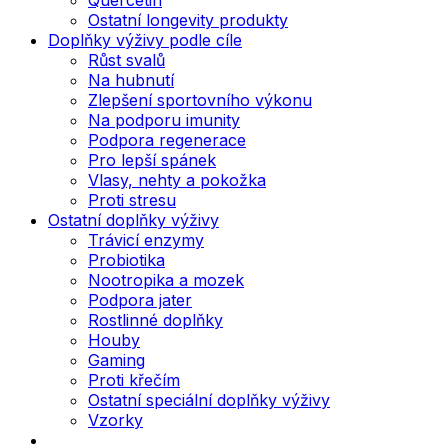
Ostatní longevity produkty
Doplňky výživy podle cíle
Růst svalů
Na hubnutí
Zlepšení sportovního výkonu
Na podporu imunity
Podpora regenerace
Pro lepší spánek
Vlasy, nehty a pokožka
Proti stresu
Ostatní doplňky výživy
Trávicí enzymy
Probiotika
Nootropika a mozek
Podpora jater
Rostlinné doplňky
Houby
Gaming
Proti křečím
Ostatní speciální doplňky výživy
Vzorky