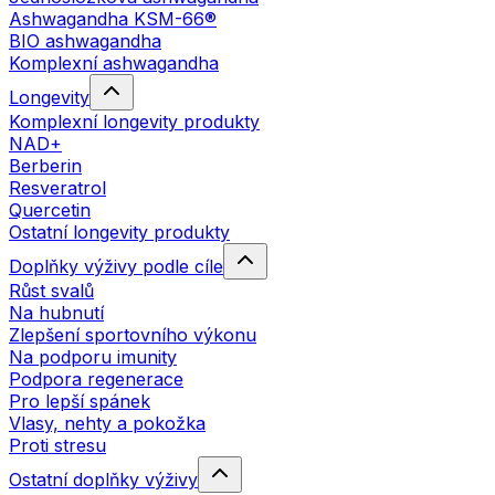
Ashwagandha KSM-66®
BIO ashwagandha
Komplexní ashwagandha
Longevity
Komplexní longevity produkty
NAD+
Berberin
Resveratrol
Quercetin
Ostatní longevity produkty
Doplňky výživy podle cíle
Růst svalů
Na hubnutí
Zlepšení sportovního výkonu
Na podporu imunity
Podpora regenerace
Pro lepší spánek
Vlasy, nehty a pokožka
Proti stresu
Ostatní doplňky výživy