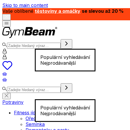
Skip to main content
Vaše oblíbené
těstoviny a omáčky
se slevou až 20 %
Populární vyhledávání
Nejprodávanější
Potraviny
Populární vyhledávání
Fitness jídlo
Nejprodávanější
Ořechy
Semínka
Pomazánky a pasty