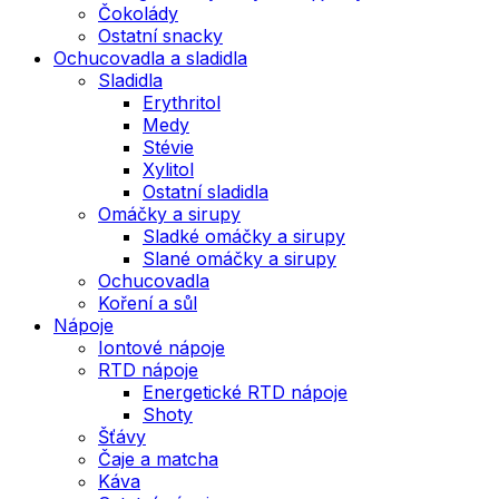
Čokolády
Ostatní snacky
Ochucovadla a sladidla
Sladidla
Erythritol
Medy
Stévie
Xylitol
Ostatní sladidla
Omáčky a sirupy
Sladké omáčky a sirupy
Slané omáčky a sirupy
Ochucovadla
Koření a sůl
Nápoje
Iontové nápoje
RTD nápoje
Energetické RTD nápoje
Shoty
Šťávy
Čaje a matcha
Káva