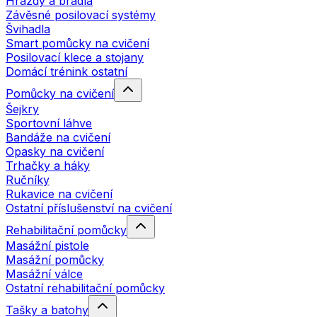
Hrazdy a bradla
Závěsné posilovací systémy
Švihadla
Smart pomůcky na cvičení
Posilovací klece a stojany
Domácí trénink ostatní
Pomůcky na cvičení
Šejkry
Sportovní láhve
Bandáže na cvičení
Opasky na cvičení
Trhačky a háky
Ručníky
Rukavice na cvičení
Ostatní příslušenství na cvičení
Rehabilitační pomůcky
Masážní pistole
Masážní pomůcky
Masážní válce
Ostatní rehabilitační pomůcky
Tašky a batohy