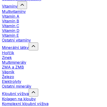
Vitamíny
Multivitamíny
Vitamín A
Vitamín B
Vitamín C
Vitamín D
Vitamín E
Ostatní vitamíny
Minerální látky
Hořčík
Zinek
Multiminerály
ZMA a ZMB
Vápník
Železo
Elektrolyty
Ostatní minerály
Kloubní výživa
Kolagen na klouby
Komplexní kloubní výživa