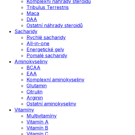
Komplexní náhrady steroidů
Tribulus Terrestris
Maca
DAA
Ostatní náhrady steroidů
Sacharidy
Rychlé sacharidy
All-in-one
Energetické gely
Pomalé sacharidy
Aminokyseliny
BCAA
EAA
Komplexní aminokyseliny
Glutamin
Citrulin
Arginin
Ostatní aminokyseliny
Vitamíny
Multivitamíny
Vitamín A
Vitamín B
Vitamín C