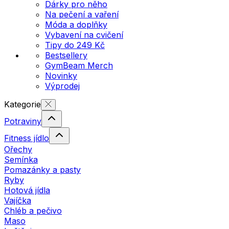
Dárky pro něho
Na pečení a vaření
Móda a doplňky
Vybavení na cvičení
Tipy do 249 Kč
Bestsellery
GymBeam Merch
Novinky
Výprodej
Kategorie
Potraviny
Fitness jídlo
Ořechy
Semínka
Pomazánky a pasty
Ryby
Hotová jídla
Vajíčka
Chléb a pečivo
Maso