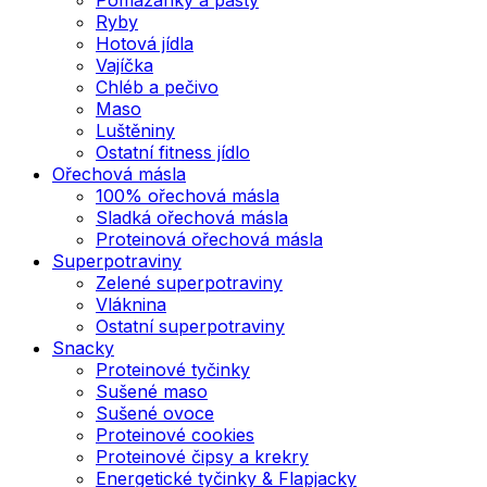
Ryby
Hotová jídla
Vajíčka
Chléb a pečivo
Maso
Luštěniny
Ostatní fitness jídlo
Ořechová másla
100% ořechová másla
Sladká ořechová másla
Proteinová ořechová másla
Superpotraviny
Zelené superpotraviny
Vláknina
Ostatní superpotraviny
Snacky
Proteinové tyčinky
Sušené maso
Sušené ovoce
Proteinové cookies
Proteinové čipsy a krekry
Energetické tyčinky & Flapjacky