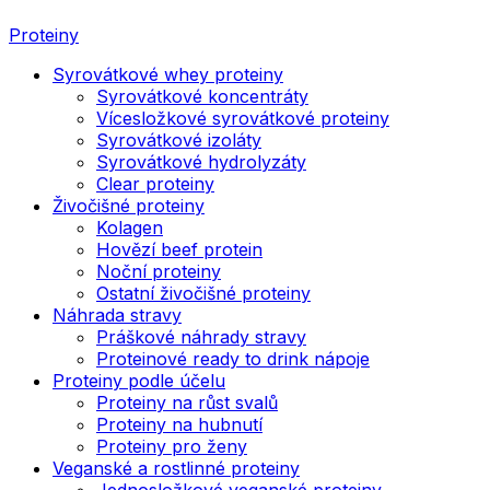
Proteiny
Syrovátkové whey proteiny
Syrovátkové koncentráty
Vícesložkové syrovátkové proteiny
Syrovátkové izoláty
Syrovátkové hydrolyzáty
Clear proteiny
Živočišné proteiny
Kolagen
Hovězí beef protein
Noční proteiny
Ostatní živočišné proteiny
Náhrada stravy
Práškové náhrady stravy
Proteinové ready to drink nápoje
Proteiny podle účelu
Proteiny na růst svalů
Proteiny na hubnutí
Proteiny pro ženy
Veganské a rostlinné proteiny
Jednosložkové veganské proteiny