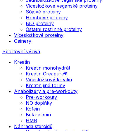
Vícesložkové veganské proteiny
Sójové proteiny
Hrachové proteiny
BIO proteiny
Ostatní rostlinné proteiny
Vícesložkové proteiny
Gainery
Sportovní výživa
Kreatin
Kreatin monohydrát
Kreatin Creapure®
Vícesložkový kreatin
Kreatin jiné formy
Anabolizéry a pre-workouty
Pre-workouty
NO doplňky
Kofein
Beta-alanin
HMB
Náhrada steroidů