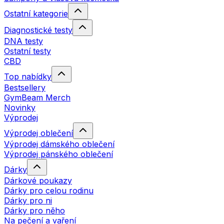
Ostatní kategorie
Diagnostické testy
DNA testy
Ostatní testy
CBD
Top nabídky
Bestsellery
GymBeam Merch
Novinky
Výprodej
Výprodej oblečení
Výprodej dámského oblečení
Výprodej pánského oblečení
Dárky
Dárkové poukazy
Dárky pro celou rodinu
Dárky pro ni
Dárky pro něho
Na pečení a vaření