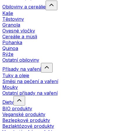
Obiloviny a cereálie
Kaše
Těstoviny
Granola
Ovesné vločky
Cereálie a müsli
Pohanka
Quinoa
Rýže
Ostatní obiloviny
Přísady na vaření
Tuky a oleje
Směsi na pečení a vaření
Mouky
Ostatní přísady na vaření
Diety
BIO produkty
Veganské produkty
Bezlepkové produkty
Bezlaktózové produkty