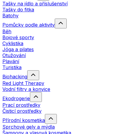
Tašky na jídlo a příslušenství
Tašky do fitka
Batohy
Pomůcky podle aktivity
Běh
Bojové sporty
Cyklistika
Jóga a pilates
Otužování
Plavání
Turistika
Biohacking
Red Light Therapy
Vodní filtry a konvice
Ekodrogerie
Prací prostředky
Čisticí prostředky
Přírodní kosmetika
Sprchové gely a mýdla
Šampony a vlasová kosmetika