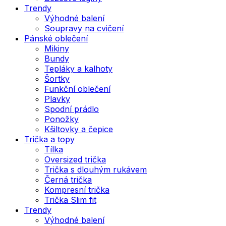
Trendy
Výhodné balení
Soupravy na cvičení
Pánské oblečení
Mikiny
Bundy
Tepláky a kalhoty
Šortky
Funkční oblečení
Plavky
Spodní prádlo
Ponožky
Kšiltovky a čepice
Trička a topy
Tílka
Oversized trička
Trička s dlouhým rukávem
Černá trička
Kompresní trička
Trička Slim fit
Trendy
Výhodné balení