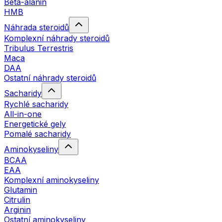
Beta-alanin
HMB
Náhrada steroidů
Komplexní náhrady steroidů
Tribulus Terrestris
Maca
DAA
Ostatní náhrady steroidů
Sacharidy
Rychlé sacharidy
All-in-one
Energetické gely
Pomalé sacharidy
Aminokyseliny
BCAA
EAA
Komplexní aminokyseliny
Glutamin
Citrulin
Arginin
Ostatní aminokyseliny