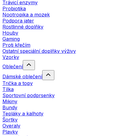
Trávicí enzymy
Probiotika
Nootropika a mozek
Podpora jater
Rostlinné doplňky
Houby
Gaming
Proti křečím
Ostatní speciální doplňky výživy
Vzorky
Oblečení
Dámské oblečení
Trička a topy
Tílka
Sportovní podprsenky
Mikiny
Bundy
Tepláky a kalhoty
Šortky
Overaly
Plavky