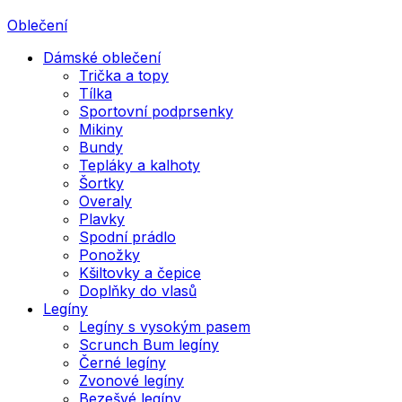
Oblečení
Dámské oblečení
Trička a topy
Tílka
Sportovní podprsenky
Mikiny
Bundy
Tepláky a kalhoty
Šortky
Overaly
Plavky
Spodní prádlo
Ponožky
Kšiltovky a čepice
Doplňky do vlasů
Legíny
Legíny s vysokým pasem
Scrunch Bum legíny
Černé legíny
Zvonové legíny
Bezešvé legíny