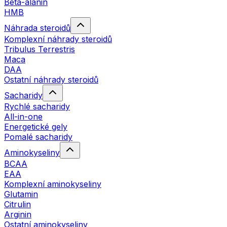
Beta-alanin
HMB
Náhrada steroidů
Komplexní náhrady steroidů
Tribulus Terrestris
Maca
DAA
Ostatní náhrady steroidů
Sacharidy
Rychlé sacharidy
All-in-one
Energetické gely
Pomalé sacharidy
Aminokyseliny
BCAA
EAA
Komplexní aminokyseliny
Glutamin
Citrulin
Arginin
Ostatní aminokyseliny