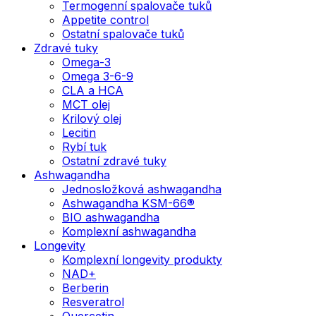
Termogenní spalovače tuků
Appetite control
Ostatní spalovače tuků
Zdravé tuky
Omega-3
Omega 3-6-9
CLA a HCA
MCT olej
Krilový olej
Lecitin
Rybí tuk
Ostatní zdravé tuky
Ashwagandha
Jednosložková ashwagandha
Ashwagandha KSM-66®
BIO ashwagandha
Komplexní ashwagandha
Longevity
Komplexní longevity produkty
NAD+
Berberin
Resveratrol
Quercetin