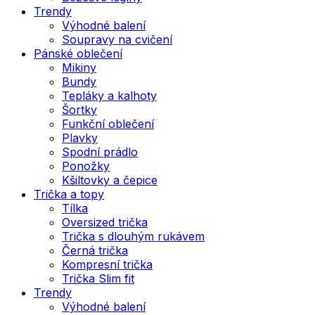
Trendy
Výhodné balení
Soupravy na cvičení
Pánské oblečení
Mikiny
Bundy
Tepláky a kalhoty
Šortky
Funkční oblečení
Plavky
Spodní prádlo
Ponožky
Kšiltovky a čepice
Trička a topy
Tílka
Oversized trička
Trička s dlouhým rukávem
Černá trička
Kompresní trička
Trička Slim fit
Trendy
Výhodné balení