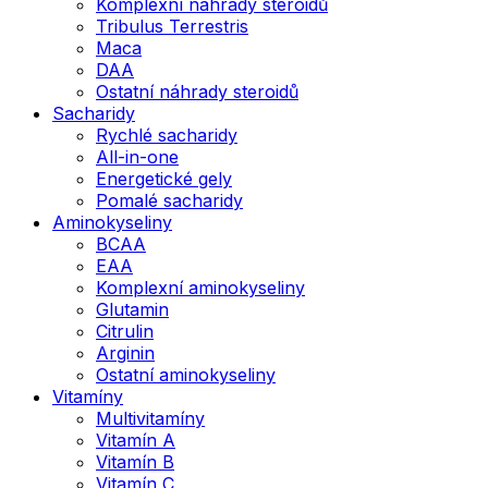
Komplexní náhrady steroidů
Tribulus Terrestris
Maca
DAA
Ostatní náhrady steroidů
Sacharidy
Rychlé sacharidy
All-in-one
Energetické gely
Pomalé sacharidy
Aminokyseliny
BCAA
EAA
Komplexní aminokyseliny
Glutamin
Citrulin
Arginin
Ostatní aminokyseliny
Vitamíny
Multivitamíny
Vitamín A
Vitamín B
Vitamín C