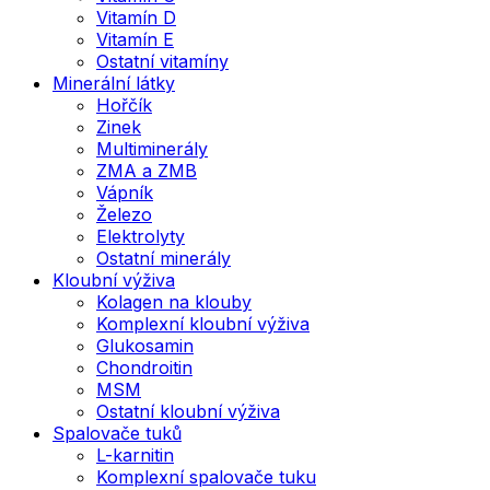
Vitamín D
Vitamín E
Ostatní vitamíny
Minerální látky
Hořčík
Zinek
Multiminerály
ZMA a ZMB
Vápník
Železo
Elektrolyty
Ostatní minerály
Kloubní výživa
Kolagen na klouby
Komplexní kloubní výživa
Glukosamin
Chondroitin
MSM
Ostatní kloubní výživa
Spalovače tuků
L-karnitin
Komplexní spalovače tuku