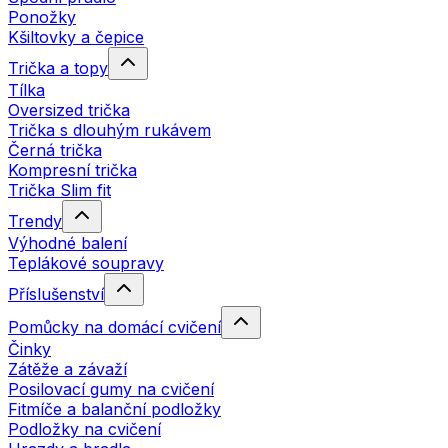
Ponožky
Kšiltovky a čepice
Trička a topy
Tílka
Oversized trička
Trička s dlouhým rukávem
Černá trička
Kompresní trička
Trička Slim fit
Trendy
Výhodné balení
Teplákové soupravy
Příslušenství
Pomůcky na domácí cvičení
Činky
Zátěže a závaží
Posilovací gumy na cvičení
Fitmíče a balanční podložky
Podložky na cvičení