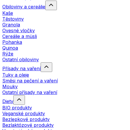
Obiloviny a cereálie
Kaše
Těstoviny
Granola
Ovesné vločky
Cereálie a müsli
Pohanka
Quinoa
Rýže
Ostatní obiloviny
Přísady na vaření
Tuky a oleje
Směsi na pečení a vaření
Mouky
Ostatní přísady na vaření
Diety
BIO produkty
Veganské produkty
Bezlepkové produkty
Bezlaktózové produkty