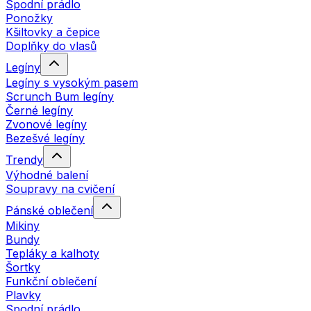
Spodní prádlo
Ponožky
Kšiltovky a čepice
Doplňky do vlasů
Legíny
Legíny s vysokým pasem
Scrunch Bum legíny
Černé legíny
Zvonové legíny
Bezešvé legíny
Trendy
Výhodné balení
Soupravy na cvičení
Pánské oblečení
Mikiny
Bundy
Tepláky a kalhoty
Šortky
Funkční oblečení
Plavky
Spodní prádlo