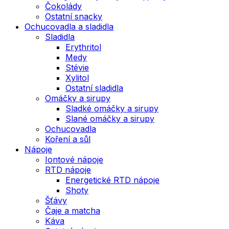
Čokolády
Ostatní snacky
Ochucovadla a sladidla
Sladidla
Erythritol
Medy
Stévie
Xylitol
Ostatní sladidla
Omáčky a sirupy
Sladké omáčky a sirupy
Slané omáčky a sirupy
Ochucovadla
Koření a sůl
Nápoje
Iontové nápoje
RTD nápoje
Energetické RTD nápoje
Shoty
Šťávy
Čaje a matcha
Káva