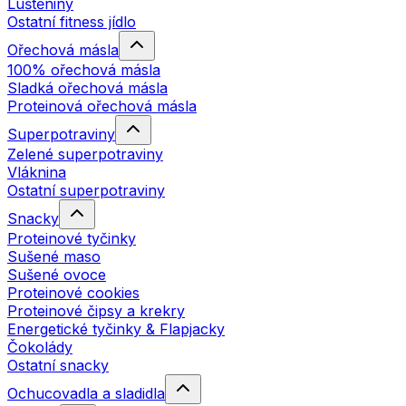
Luštěniny
Ostatní fitness jídlo
Ořechová másla
100% ořechová másla
Sladká ořechová másla
Proteinová ořechová másla
Superpotraviny
Zelené superpotraviny
Vláknina
Ostatní superpotraviny
Snacky
Proteinové tyčinky
Sušené maso
Sušené ovoce
Proteinové cookies
Proteinové čipsy a krekry
Energetické tyčinky & Flapjacky
Čokolády
Ostatní snacky
Ochucovadla a sladidla