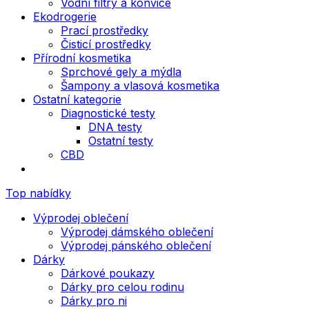
Vodní filtry a konvice
Ekodrogerie
Prací prostředky
Čisticí prostředky
Přírodní kosmetika
Sprchové gely a mýdla
Šampony a vlasová kosmetika
Ostatní kategorie
Diagnostické testy
DNA testy
Ostatní testy
CBD
Top nabídky
Výprodej oblečení
Výprodej dámského oblečení
Výprodej pánského oblečení
Dárky
Dárkové poukazy
Dárky pro celou rodinu
Dárky pro ni