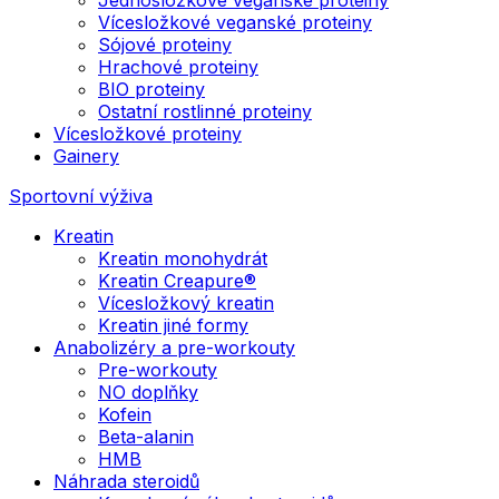
Vícesložkové veganské proteiny
Sójové proteiny
Hrachové proteiny
BIO proteiny
Ostatní rostlinné proteiny
Vícesložkové proteiny
Gainery
Sportovní výživa
Kreatin
Kreatin monohydrát
Kreatin Creapure®
Vícesložkový kreatin
Kreatin jiné formy
Anabolizéry a pre-workouty
Pre-workouty
NO doplňky
Kofein
Beta-alanin
HMB
Náhrada steroidů