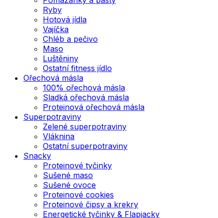
Ryby
Hotová jídla
Vajíčka
Chléb a pečivo
Maso
Luštěniny
Ostatní fitness jídlo
Ořechová másla
100% ořechová másla
Sladká ořechová másla
Proteinová ořechová másla
Superpotraviny
Zelené superpotraviny
Vláknina
Ostatní superpotraviny
Snacky
Proteinové tyčinky
Sušené maso
Sušené ovoce
Proteinové cookies
Proteinové čipsy a krekry
Energetické tyčinky & Flapjacky