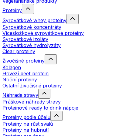
Vegetariánské produkty
Proteiny
Syrovátkové whey proteiny
Syrovátkové koncentráty
Vícesložkové syrovátkové proteiny
Syrovátkové izoláty
Syrovátkové hydrolyzáty
Clear proteiny
Živočišné proteiny
Kolagen
Hovězí beef protein
Noční proteiny
Ostatní živočišné proteiny
Náhrada stravy
Práškové náhrady stravy
Proteinové ready to drink nápoje
Proteiny podle účelu
Proteiny na růst svalů
Proteiny na hubnutí