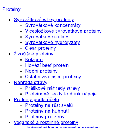
Proteiny
Syrovátkové whey proteiny
Syrovátkové koncentráty
Vícesložkové syrovátkové proteiny
Syrovátkové izoláty
Syrovátkové hydrolyzáty
Clear proteiny
Živočišné proteiny
Kolagen
Hovězí beef protein
Noční proteiny
Ostatní živočišné proteiny
Náhrada stravy
Práškové náhrady stravy
Proteinové ready to drink nápoje
Proteiny podle účelu
Proteiny na růst svalů
Proteiny na hubnutí
Proteiny pro ženy
Veganské a rostlinné proteiny
Jednosložkové veganské proteiny