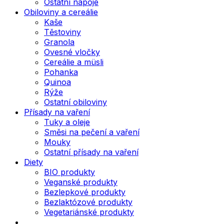
Ostatní nápoje
Obiloviny a cereálie
Kaše
Těstoviny
Granola
Ovesné vločky
Cereálie a müsli
Pohanka
Quinoa
Rýže
Ostatní obiloviny
Přísady na vaření
Tuky a oleje
Směsi na pečení a vaření
Mouky
Ostatní přísady na vaření
Diety
BIO produkty
Veganské produkty
Bezlepkové produkty
Bezlaktózové produkty
Vegetariánské produkty