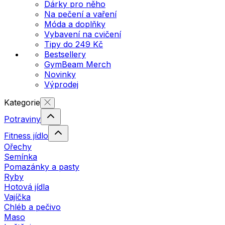
Dárky pro něho
Na pečení a vaření
Móda a doplňky
Vybavení na cvičení
Tipy do 249 Kč
Bestsellery
GymBeam Merch
Novinky
Výprodej
Kategorie
Potraviny
Fitness jídlo
Ořechy
Semínka
Pomazánky a pasty
Ryby
Hotová jídla
Vajíčka
Chléb a pečivo
Maso