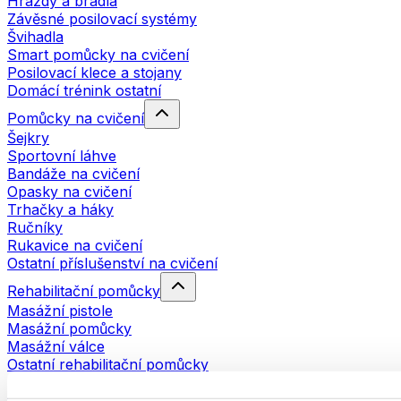
Hrazdy a bradla
Závěsné posilovací systémy
Švihadla
Smart pomůcky na cvičení
Posilovací klece a stojany
Domácí trénink ostatní
Pomůcky na cvičení
Šejkry
Sportovní láhve
Bandáže na cvičení
Opasky na cvičení
Trhačky a háky
Ručníky
Rukavice na cvičení
Ostatní příslušenství na cvičení
Rehabilitační pomůcky
Masážní pistole
Masážní pomůcky
Masážní válce
Ostatní rehabilitační pomůcky
Tašky a batohy