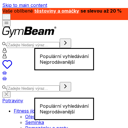
Skip to main content
Vaše oblíbené
těstoviny a omáčky
se slevou až 20 %
Populární vyhledávání
Nejprodávanější
Potraviny
Populární vyhledávání
Fitness jídlo
Nejprodávanější
Ořechy
Semínka
Pomazánky a pasty