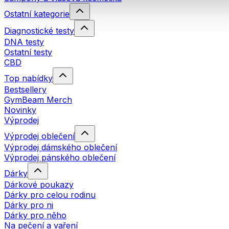
Ostatní kategorie
Diagnostické testy
DNA testy
Ostatní testy
CBD
Top nabídky
Bestsellery
GymBeam Merch
Novinky
Výprodej
Výprodej oblečení
Výprodej dámského oblečení
Výprodej pánského oblečení
Dárky
Dárkové poukazy
Dárky pro celou rodinu
Dárky pro ni
Dárky pro něho
Na pečení a vaření