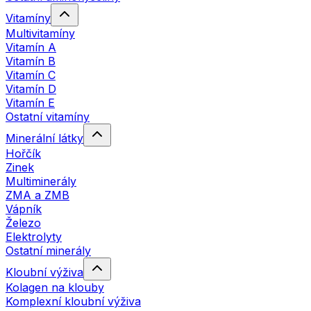
Vitamíny
Multivitamíny
Vitamín A
Vitamín B
Vitamín C
Vitamín D
Vitamín E
Ostatní vitamíny
Minerální látky
Hořčík
Zinek
Multiminerály
ZMA a ZMB
Vápník
Železo
Elektrolyty
Ostatní minerály
Kloubní výživa
Kolagen na klouby
Komplexní kloubní výživa