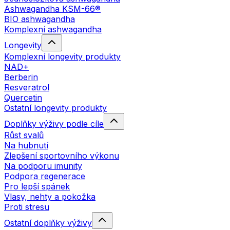
Ashwagandha KSM-66®
BIO ashwagandha
Komplexní ashwagandha
Longevity
Komplexní longevity produkty
NAD+
Berberin
Resveratrol
Quercetin
Ostatní longevity produkty
Doplňky výživy podle cíle
Růst svalů
Na hubnutí
Zlepšení sportovního výkonu
Na podporu imunity
Podpora regenerace
Pro lepší spánek
Vlasy, nehty a pokožka
Proti stresu
Ostatní doplňky výživy