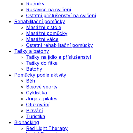
Ručníky
Rukavice na cvičení
Ostatní příslušenství na cvičení
Rehabilitační pomůcky
Masážní pistole
Masážní pomůcky
Masážní válce
Ostatní rehabilitační pomůcky
Tašky a batohy
Tašky na jídlo a příslušenství
Tašky do fitka
Batohy
Pomůcky podle aktivity
Běh
Bojové sporty
Cyklistika
Jóga a pilates
Otužování
Plavání
Turistika
Biohacking
Red Light Therapy