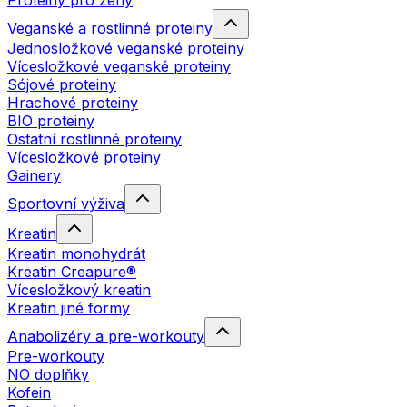
Proteiny pro ženy
Veganské a rostlinné proteiny
Jednosložkové veganské proteiny
Vícesložkové veganské proteiny
Sójové proteiny
Hrachové proteiny
BIO proteiny
Ostatní rostlinné proteiny
Vícesložkové proteiny
Gainery
Sportovní výživa
Kreatin
Kreatin monohydrát
Kreatin Creapure®
Vícesložkový kreatin
Kreatin jiné formy
Anabolizéry a pre-workouty
Pre-workouty
NO doplňky
Kofein