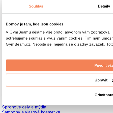
Tašky na jídlo a příslušenství
Souhlas
Detaily
Tašky do fitka
Batohy
Pomůcky podle aktivity
Domov je tam, kde jsou cookies
Běh
Bojové sporty
V GymBeamu děláme vše proto, abychom vám zobrazovali je
Cyklistika
potřebujeme souhlas s využíváním cookies. Tím nám umožní
Jóga a pilates
GymBeam.cz. Nebojte se, nejedná se o žádný závazek. Toto 
Otužování
Plavání
Turistika
Biohacking
Povolit vš
Red Light Therapy
Vodní filtry a konvice
Upravit
Ekodrogerie
Prací prostředky
Čisticí prostředky
Odmítnou
Přírodní kosmetika
Sprchové gely a mýdla
Šampony a vlasová kosmetika