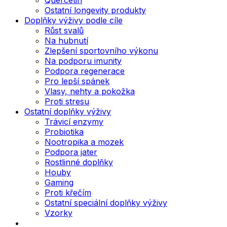
Ostatní longevity produkty
Doplňky výživy podle cíle
Růst svalů
Na hubnutí
Zlepšení sportovního výkonu
Na podporu imunity
Podpora regenerace
Pro lepší spánek
Vlasy, nehty a pokožka
Proti stresu
Ostatní doplňky výživy
Trávicí enzymy
Probiotika
Nootropika a mozek
Podpora jater
Rostlinné doplňky
Houby
Gaming
Proti křečím
Ostatní speciální doplňky výživy
Vzorky