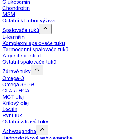
Glukosamin
Chondroitin
MSM
Ostatní kloubní výživa
Spalovače tuků
L-karnitin
Komplexní spalovače tuku
Termogenní spalovače tuků
Appetite control
Ostatní spalovače tuků
Zdravé tuky
Omega-3
Omega 3-6-9
CLA a HCA
MCT olej
Krilový olej
Lecitin
Rybí tuk
Ostatní zdravé tuky
Ashwagandha
Jednosložková ashwagandha