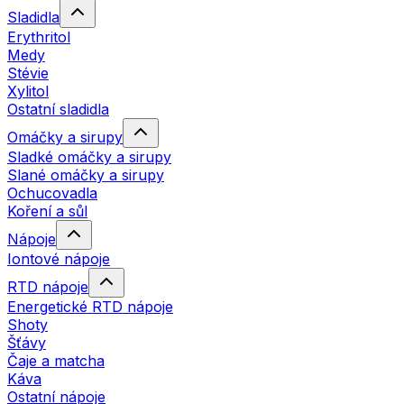
Sladidla
Erythritol
Medy
Stévie
Xylitol
Ostatní sladidla
Omáčky a sirupy
Sladké omáčky a sirupy
Slané omáčky a sirupy
Ochucovadla
Koření a sůl
Nápoje
Iontové nápoje
RTD nápoje
Energetické RTD nápoje
Shoty
Šťávy
Čaje a matcha
Káva
Ostatní nápoje