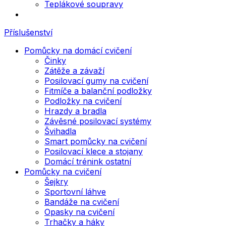
Teplákové soupravy
Příslušenství
Pomůcky na domácí cvičení
Činky
Zátěže a závaží
Posilovací gumy na cvičení
Fitmíče a balanční podložky
Podložky na cvičení
Hrazdy a bradla
Závěsné posilovací systémy
Švihadla
Smart pomůcky na cvičení
Posilovací klece a stojany
Domácí trénink ostatní
Pomůcky na cvičení
Šejkry
Sportovní láhve
Bandáže na cvičení
Opasky na cvičení
Trhačky a háky