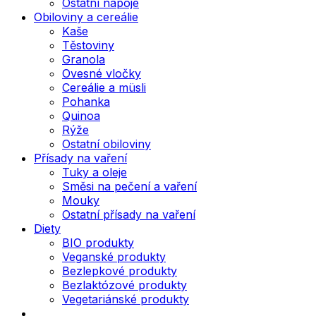
Ostatní nápoje
Obiloviny a cereálie
Kaše
Těstoviny
Granola
Ovesné vločky
Cereálie a müsli
Pohanka
Quinoa
Rýže
Ostatní obiloviny
Přísady na vaření
Tuky a oleje
Směsi na pečení a vaření
Mouky
Ostatní přísady na vaření
Diety
BIO produkty
Veganské produkty
Bezlepkové produkty
Bezlaktózové produkty
Vegetariánské produkty