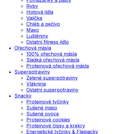
Ryby
Hotová jídla
Vajíčka
Chléb a pečivo
Maso
Luštěniny
Ostatní fitness jídlo
Ořechová másla
100% ořechová másla
Sladká ořechová másla
Proteinová ořechová másla
Superpotraviny
Zelené superpotraviny
Vláknina
Ostatní superpotraviny
Snacky
Proteinové tyčinky
Sušené maso
Sušené ovoce
Proteinové cookies
Proteinové čipsy a krekry
Energetické tyčinky & Flapjacky