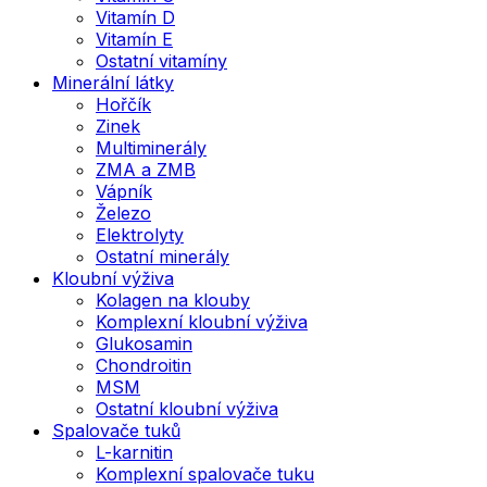
Vitamín D
Vitamín E
Ostatní vitamíny
Minerální látky
Hořčík
Zinek
Multiminerály
ZMA a ZMB
Vápník
Železo
Elektrolyty
Ostatní minerály
Kloubní výživa
Kolagen na klouby
Komplexní kloubní výživa
Glukosamin
Chondroitin
MSM
Ostatní kloubní výživa
Spalovače tuků
L-karnitin
Komplexní spalovače tuku