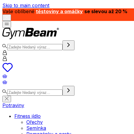
Skip to main content
Vaše oblíbené
těstoviny a omáčky
se slevou až 20 %
Potraviny
Fitness jídlo
Ořechy
Semínka
Pomazánky a pasty