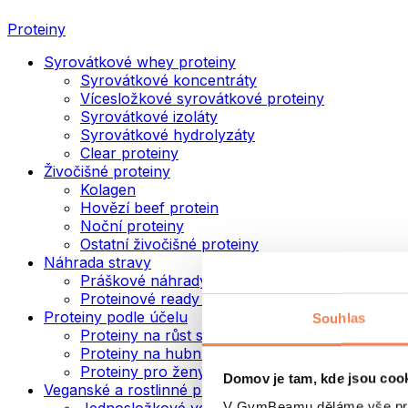
Proteiny
Syrovátkové whey proteiny
Syrovátkové koncentráty
Vícesložkové syrovátkové proteiny
Syrovátkové izoláty
Syrovátkové hydrolyzáty
Clear proteiny
Živočišné proteiny
Kolagen
Hovězí beef protein
Noční proteiny
Ostatní živočišné proteiny
Náhrada stravy
Práškové náhrady stravy
Proteinové ready to drink nápoje
Proteiny podle účelu
Souhlas
Proteiny na růst svalů
Proteiny na hubnutí
Proteiny pro ženy
Domov je tam, kde jsou coo
Veganské a rostlinné proteiny
V GymBeamu děláme vše prot
Jednosložkové veganské proteiny