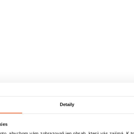
Detaily
kies
o, abychom vám zobrazovali jen obsah, který vás zajímá. K t