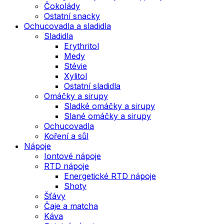
Čokolády
Ostatní snacky
Ochucovadla a sladidla
Sladidla
Erythritol
Medy
Stévie
Xylitol
Ostatní sladidla
Omáčky a sirupy
Sladké omáčky a sirupy
Slané omáčky a sirupy
Ochucovadla
Koření a sůl
Nápoje
Iontové nápoje
RTD nápoje
Energetické RTD nápoje
Shoty
Šťávy
Čaje a matcha
Káva