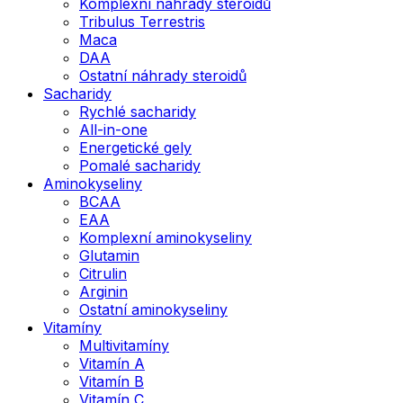
Komplexní náhrady steroidů
Tribulus Terrestris
Maca
DAA
Ostatní náhrady steroidů
Sacharidy
Rychlé sacharidy
All-in-one
Energetické gely
Pomalé sacharidy
Aminokyseliny
BCAA
EAA
Komplexní aminokyseliny
Glutamin
Citrulin
Arginin
Ostatní aminokyseliny
Vitamíny
Multivitamíny
Vitamín A
Vitamín B
Vitamín C