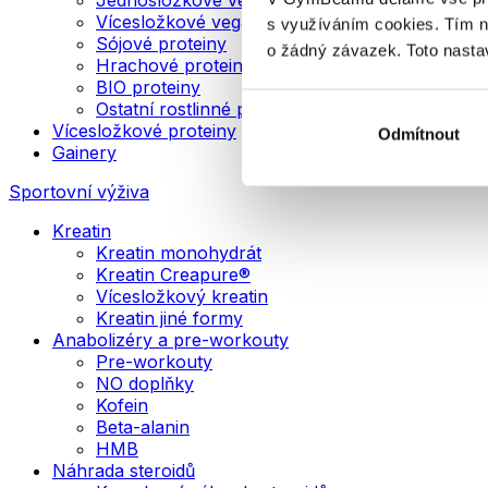
Vícesložkové veganské proteiny
s využíváním cookies. Tím 
Sójové proteiny
o žádný závazek. Toto nasta
Hrachové proteiny
BIO proteiny
Ostatní rostlinné proteiny
Vícesložkové proteiny
Odmítnout
Gainery
Sportovní výživa
Kreatin
Kreatin monohydrát
Kreatin Creapure®
Vícesložkový kreatin
Kreatin jiné formy
Anabolizéry a pre-workouty
Pre-workouty
NO doplňky
Kofein
Beta-alanin
HMB
Náhrada steroidů