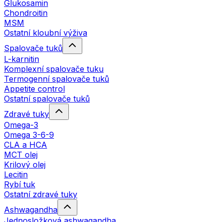
Glukosamin
Chondroitin
MSM
Ostatní kloubní výživa
Spalovače tuků
L-karnitin
Komplexní spalovače tuku
Termogenní spalovače tuků
Appetite control
Ostatní spalovače tuků
Zdravé tuky
Omega-3
Omega 3-6-9
CLA a HCA
MCT olej
Krilový olej
Lecitin
Rybí tuk
Ostatní zdravé tuky
Ashwagandha
Jednosložková ashwagandha