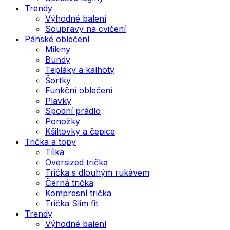
Trendy
Výhodné balení
Soupravy na cvičení
Pánské oblečení
Mikiny
Bundy
Tepláky a kalhoty
Šortky
Funkční oblečení
Plavky
Spodní prádlo
Ponožky
Kšiltovky a čepice
Trička a topy
Tílka
Oversized trička
Trička s dlouhým rukávem
Černá trička
Kompresní trička
Trička Slim fit
Trendy
Výhodné balení