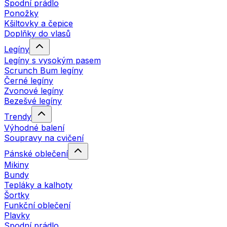
Spodní prádlo
Ponožky
Kšiltovky a čepice
Doplňky do vlasů
Legíny
Legíny s vysokým pasem
Scrunch Bum legíny
Černé legíny
Zvonové legíny
Bezešvé legíny
Trendy
Výhodné balení
Soupravy na cvičení
Pánské oblečení
Mikiny
Bundy
Tepláky a kalhoty
Šortky
Funkční oblečení
Plavky
Spodní prádlo