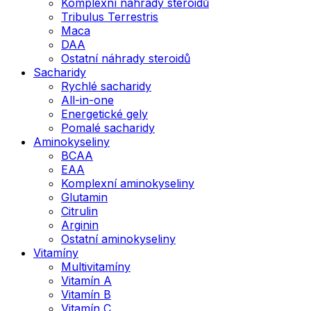
Komplexní náhrady steroidů
Tribulus Terrestris
Maca
DAA
Ostatní náhrady steroidů
Sacharidy
Rychlé sacharidy
All-in-one
Energetické gely
Pomalé sacharidy
Aminokyseliny
BCAA
EAA
Komplexní aminokyseliny
Glutamin
Citrulin
Arginin
Ostatní aminokyseliny
Vitamíny
Multivitamíny
Vitamín A
Vitamín B
Vitamín C