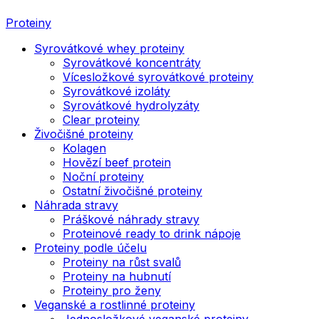
Proteiny
Syrovátkové whey proteiny
Syrovátkové koncentráty
Vícesložkové syrovátkové proteiny
Syrovátkové izoláty
Syrovátkové hydrolyzáty
Clear proteiny
Živočišné proteiny
Kolagen
Hovězí beef protein
Noční proteiny
Ostatní živočišné proteiny
Náhrada stravy
Práškové náhrady stravy
Proteinové ready to drink nápoje
Proteiny podle účelu
Proteiny na růst svalů
Proteiny na hubnutí
Proteiny pro ženy
Veganské a rostlinné proteiny
Jednosložkové veganské proteiny