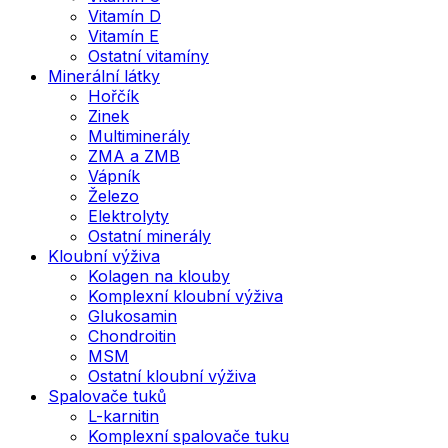
Vitamín D
Vitamín E
Ostatní vitamíny
Minerální látky
Hořčík
Zinek
Multiminerály
ZMA a ZMB
Vápník
Železo
Elektrolyty
Ostatní minerály
Kloubní výživa
Kolagen na klouby
Komplexní kloubní výživa
Glukosamin
Chondroitin
MSM
Ostatní kloubní výživa
Spalovače tuků
L-karnitin
Komplexní spalovače tuku