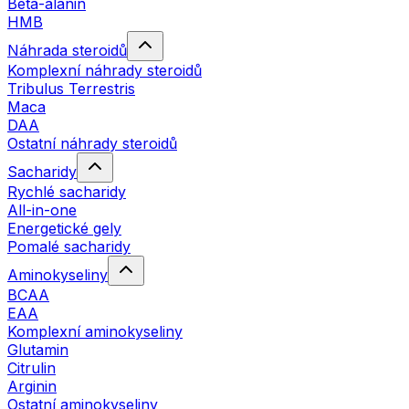
Beta-alanin
HMB
Náhrada steroidů
Komplexní náhrady steroidů
Tribulus Terrestris
Maca
DAA
Ostatní náhrady steroidů
Sacharidy
Rychlé sacharidy
All-in-one
Energetické gely
Pomalé sacharidy
Aminokyseliny
BCAA
EAA
Komplexní aminokyseliny
Glutamin
Citrulin
Arginin
Ostatní aminokyseliny