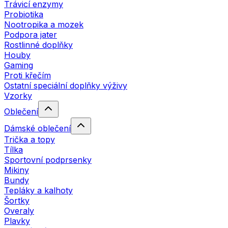
Trávicí enzymy
Probiotika
Nootropika a mozek
Podpora jater
Rostlinné doplňky
Houby
Gaming
Proti křečím
Ostatní speciální doplňky výživy
Vzorky
Oblečení
Dámské oblečení
Trička a topy
Tílka
Sportovní podprsenky
Mikiny
Bundy
Tepláky a kalhoty
Šortky
Overaly
Plavky