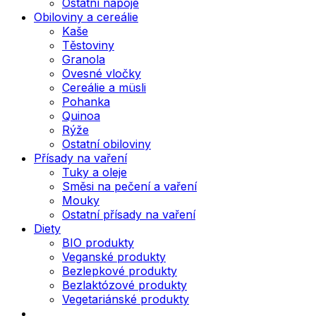
Ostatní nápoje
Obiloviny a cereálie
Kaše
Těstoviny
Granola
Ovesné vločky
Cereálie a müsli
Pohanka
Quinoa
Rýže
Ostatní obiloviny
Přísady na vaření
Tuky a oleje
Směsi na pečení a vaření
Mouky
Ostatní přísady na vaření
Diety
BIO produkty
Veganské produkty
Bezlepkové produkty
Bezlaktózové produkty
Vegetariánské produkty