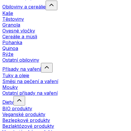
Obiloviny a cereálie
Kaše
Těstoviny
Granola
Ovesné vločky
Cereálie a müsli
Pohanka
Quinoa
Rýže
Ostatní obiloviny
Přísady na vaření
Tuky a oleje
Směsi na pečení a vaření
Mouky
Ostatní přísady na vaření
Diety
BIO produkty
Veganské produkty
Bezlepkové produkty
Bezlaktózové produkty