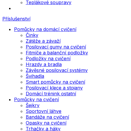
Teplákové soupravy
Příslušenství
Pomůcky na domácí cvičení
Činky
Zátěže a závaží
Posilovací gumy na cvičení
Fitmíče a balanční podložky
Podložky na cvičení
Hrazdy a bradla
Závěsné posilovací systémy
Švihadla
Smart pomůcky na cvičení
Posilovací klece a stojany
Domácí trénink ostatní
Pomůcky na cvičení
Šejkry
Sportovní láhve
Bandáže na cvičení
Opasky na cvičení
Trhačky a háky