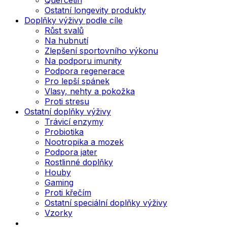
Ostatní longevity produkty
Doplňky výživy podle cíle
Růst svalů
Na hubnutí
Zlepšení sportovního výkonu
Na podporu imunity
Podpora regenerace
Pro lepší spánek
Vlasy, nehty a pokožka
Proti stresu
Ostatní doplňky výživy
Trávicí enzymy
Probiotika
Nootropika a mozek
Podpora jater
Rostlinné doplňky
Houby
Gaming
Proti křečím
Ostatní speciální doplňky výživy
Vzorky