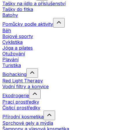
Tašky na jídlo a příslušenství
Tašky do fitka
Batohy
Pomůcky podle aktivity
Běh
Bojové sporty
Cyklistika
Jóga a pilates
Otužování
Plavání
Turistika
Biohacking
Red Light Therapy
Vodní filtry a konvice
Ekodrogerie
Prací prostředky
Čisticí prostředky
Přírodní kosmetika
Sprchové gely a mýdla
Šampony a vlasová kosmetika