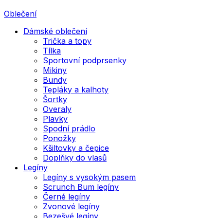
Oblečení
Dámské oblečení
Trička a topy
Tílka
Sportovní podprsenky
Mikiny
Bundy
Tepláky a kalhoty
Šortky
Overaly
Plavky
Spodní prádlo
Ponožky
Kšiltovky a čepice
Doplňky do vlasů
Legíny
Legíny s vysokým pasem
Scrunch Bum legíny
Černé legíny
Zvonové legíny
Bezešvé legíny