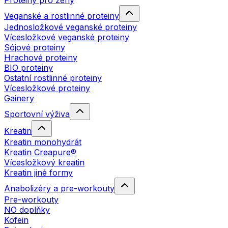
Proteiny pro ženy
Veganské a rostlinné proteiny
Jednosložkové veganské proteiny
Vícesložkové veganské proteiny
Sójové proteiny
Hrachové proteiny
BIO proteiny
Ostatní rostlinné proteiny
Vícesložkové proteiny
Gainery
Sportovní výživa
Kreatin
Kreatin monohydrát
Kreatin Creapure®
Vícesložkový kreatin
Kreatin jiné formy
Anabolizéry a pre-workouty
Pre-workouty
NO doplňky
Kofein