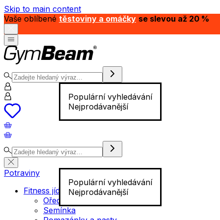
Skip to main content
Vaše oblíbené
těstoviny a omáčky
se slevou až 20 %
Populární vyhledávání
Nejprodávanější
Potraviny
Populární vyhledávání
Fitness jídlo
Nejprodávanější
Ořechy
Semínka
Pomazánky a pasty