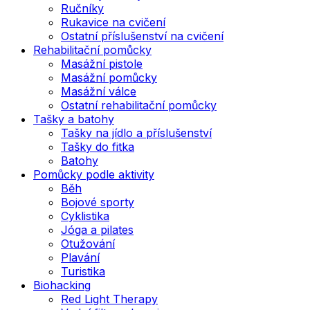
Ručníky
Rukavice na cvičení
Ostatní příslušenství na cvičení
Rehabilitační pomůcky
Masážní pistole
Masážní pomůcky
Masážní válce
Ostatní rehabilitační pomůcky
Tašky a batohy
Tašky na jídlo a příslušenství
Tašky do fitka
Batohy
Pomůcky podle aktivity
Běh
Bojové sporty
Cyklistika
Jóga a pilates
Otužování
Plavání
Turistika
Biohacking
Red Light Therapy