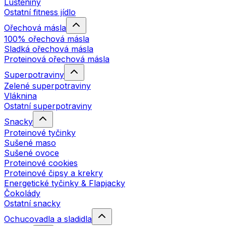
Luštěniny
Ostatní fitness jídlo
Ořechová másla
100% ořechová másla
Sladká ořechová másla
Proteinová ořechová másla
Superpotraviny
Zelené superpotraviny
Vláknina
Ostatní superpotraviny
Snacky
Proteinové tyčinky
Sušené maso
Sušené ovoce
Proteinové cookies
Proteinové čipsy a krekry
Energetické tyčinky & Flapjacky
Čokolády
Ostatní snacky
Ochucovadla a sladidla