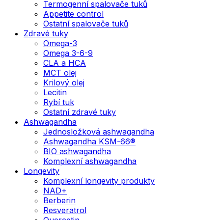
Termogenní spalovače tuků
Appetite control
Ostatní spalovače tuků
Zdravé tuky
Omega-3
Omega 3-6-9
CLA a HCA
MCT olej
Krilový olej
Lecitin
Rybí tuk
Ostatní zdravé tuky
Ashwagandha
Jednosložková ashwagandha
Ashwagandha KSM-66®
BIO ashwagandha
Komplexní ashwagandha
Longevity
Komplexní longevity produkty
NAD+
Berberin
Resveratrol
Quercetin