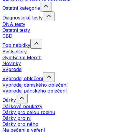
Ostatní kategorie
Diagnostické testy
DNA testy
Ostatní testy
CBD
Top nabídky
Bestsellery
GymBeam Merch
Novinky
Výprodej
Výprodej oblečení
Výprodej dámského oblečení
Výprodej pánského oblečení
Dárky
Dárkové poukazy
Dárky pro celou rodinu
Dárky pro ni
Dárky pro něho
Na pečení a vaření