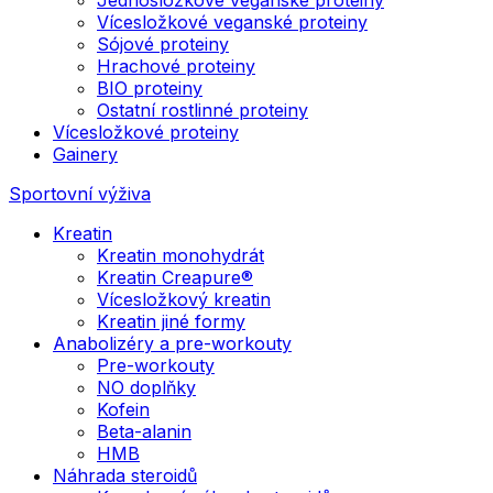
Vícesložkové veganské proteiny
Sójové proteiny
Hrachové proteiny
BIO proteiny
Ostatní rostlinné proteiny
Vícesložkové proteiny
Gainery
Sportovní výživa
Kreatin
Kreatin monohydrát
Kreatin Creapure®
Vícesložkový kreatin
Kreatin jiné formy
Anabolizéry a pre-workouty
Pre-workouty
NO doplňky
Kofein
Beta-alanin
HMB
Náhrada steroidů