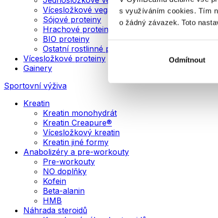
Vícesložkové veganské proteiny
s využíváním cookies. Tím 
Sójové proteiny
o žádný závazek. Toto nasta
Hrachové proteiny
BIO proteiny
Ostatní rostlinné proteiny
Vícesložkové proteiny
Odmítnout
Gainery
Sportovní výživa
Kreatin
Kreatin monohydrát
Kreatin Creapure®
Vícesložkový kreatin
Kreatin jiné formy
Anabolizéry a pre-workouty
Pre-workouty
NO doplňky
Kofein
Beta-alanin
HMB
Náhrada steroidů