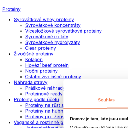
Proteiny
Syrovátkové whey proteiny
Syrovátkové koncentráty
Vícesložkové syrovátkové proteiny
Syrovátkové izoláty
Syrovátkové hydrolyzáty
Clear proteiny
Živočišné proteiny
Kolagen
Hovězí beef protein
Noční proteiny
Ostatní živočišné proteiny
Náhrada stravy
Práškové náhrady stravy
Proteinové ready to drink nápoje
Proteiny podle účelu
Souhlas
Proteiny na růst svalů
Proteiny na hubnutí
Proteiny pro ženy
Domov je tam, kde jsou coo
Veganské a rostlinné proteiny
V GymBeamu děláme vše prot
Jednosložkové veganské proteiny