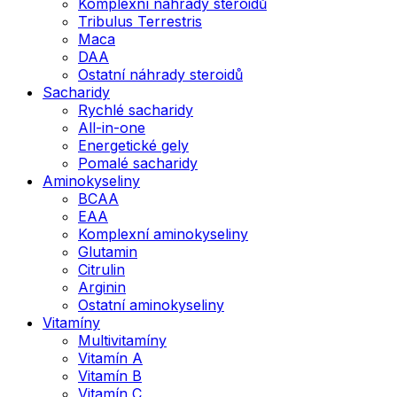
Komplexní náhrady steroidů
Tribulus Terrestris
Maca
DAA
Ostatní náhrady steroidů
Sacharidy
Rychlé sacharidy
All-in-one
Energetické gely
Pomalé sacharidy
Aminokyseliny
BCAA
EAA
Komplexní aminokyseliny
Glutamin
Citrulin
Arginin
Ostatní aminokyseliny
Vitamíny
Multivitamíny
Vitamín A
Vitamín B
Vitamín C