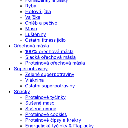
Ryby
Hotová jídla
Vajíčka
Chléb a pečivo
Maso
Luštěniny
Ostatní fitness jídlo
Ořechová másla
100% ořechová másla
Sladká ořechová másla
Proteinová ořechová másla
Superpotraviny
Zelené superpotraviny
Vláknina
Ostatní superpotraviny
Snacky
Proteinové tyčinky
Sušené maso
Sušené ovoce
Proteinové cookies
Proteinové čipsy a krekry
Energetické tyčinky & Flapjacky