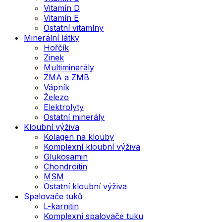
Vitamín D
Vitamín E
Ostatní vitamíny
Minerální látky
Hořčík
Zinek
Multiminerály
ZMA a ZMB
Vápník
Železo
Elektrolyty
Ostatní minerály
Kloubní výživa
Kolagen na klouby
Komplexní kloubní výživa
Glukosamin
Chondroitin
MSM
Ostatní kloubní výživa
Spalovače tuků
L-karnitin
Komplexní spalovače tuku