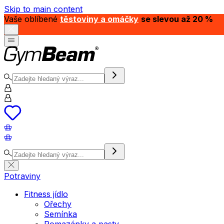
Skip to main content
Vaše oblíbené
těstoviny a omáčky
se slevou až 20 %
Potraviny
Fitness jídlo
Ořechy
Semínka
Pomazánky a pasty