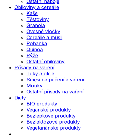
Ostatní nápoje
Obiloviny a cereálie
Kaše
Těstoviny
Granola
Ovesné vločky
Cereálie a müsli
Pohanka
Quinoa
Rýže
Ostatní obiloviny
Přísady na vaření
Tuky a oleje
Směsi na pečení a vaření
Mouky
Ostatní přísady na vaření
Diety
BIO produkty
Veganské produkty
Bezlepkové produkty
Bezlaktózové produkty
Vegetariánské produkty