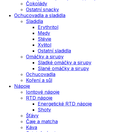
Čokolády
Ostatní snacky
Ochucovadla a sladidla
Sladidla
Erythritol
Medy
Stévie
Xylitol
Ostatní sladidla
Omáčky a sirupy
Sladké omáčky a sirupy
Slané omáčky a sirupy
Ochucovadla
Koření a sůl
Nápoje
Iontové nápoje
RTD nápoje
Energetické RTD nápoje
Shoty
Šťávy
Čaje a matcha
Káva