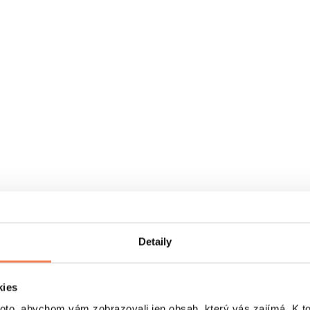
Detaily
kies
o, abychom vám zobrazovali jen obsah, který vás zajímá. K t