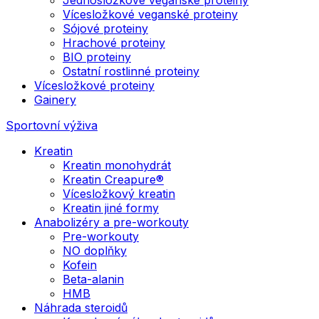
Vícesložkové veganské proteiny
Sójové proteiny
Hrachové proteiny
BIO proteiny
Ostatní rostlinné proteiny
Vícesložkové proteiny
Gainery
Sportovní výživa
Kreatin
Kreatin monohydrát
Kreatin Creapure®
Vícesložkový kreatin
Kreatin jiné formy
Anabolizéry a pre-workouty
Pre-workouty
NO doplňky
Kofein
Beta-alanin
HMB
Náhrada steroidů