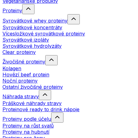
Vegetariánské produkty
Proteiny
Syrovátkové whey proteiny
Syrovátkové koncentráty
Vícesložkové syrovátkové proteiny
Syrovátkové izoláty
Syrovátkové hydrolyzáty
Clear proteiny
Živočišné proteiny
Kolagen
Hovězí beef protein
Noční proteiny
Ostatní živočišné proteiny
Náhrada stravy
Práškové náhrady stravy
Proteinové ready to drink nápoje
Proteiny podle účelu
Proteiny na růst svalů
Proteiny na hubnutí