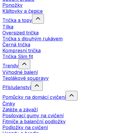
Ponožky
Kšiltovky a čepice
Trička a topy
Tílka
Oversized trička
Trička s dlouhým rukávem
Černá trička
Kompresní trička
Trička Slim fit
Trendy
Výhodné balení
Teplákové soupravy
Příslušenství
Pomůcky na domácí cvičení
Činky
Zátěže a závaží
Posilovací gumy na cvičení
Fitmíče a balanční podložky
Podložky na cvičení