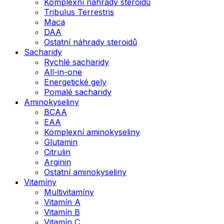
Komplexní náhrady steroidů
Tribulus Terrestris
Maca
DAA
Ostatní náhrady steroidů
Sacharidy
Rychlé sacharidy
All-in-one
Energetické gely
Pomalé sacharidy
Aminokyseliny
BCAA
EAA
Komplexní aminokyseliny
Glutamin
Citrulin
Arginin
Ostatní aminokyseliny
Vitamíny
Multivitamíny
Vitamín A
Vitamín B
Vitamín C