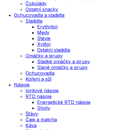
Čokolády
Ostatní snacky
Ochucovadla a sladidla
Sladidla
Erythritol
Medy
Stévie
Xylitol
Ostatní sladidla
Omáčky a sirupy
Sladké omáčky a sirupy
Slané omáčky a sirupy
Ochucovadla
Koření a sůl
Nápoje
Iontové nápoje
RTD nápoje
Energetické RTD nápoje
Shoty
Šťávy
Čaje a matcha
Káva