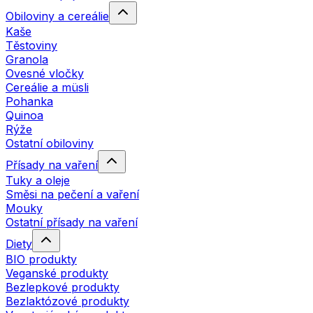
Obiloviny a cereálie
Kaše
Těstoviny
Granola
Ovesné vločky
Cereálie a müsli
Pohanka
Quinoa
Rýže
Ostatní obiloviny
Přísady na vaření
Tuky a oleje
Směsi na pečení a vaření
Mouky
Ostatní přísady na vaření
Diety
BIO produkty
Veganské produkty
Bezlepkové produkty
Bezlaktózové produkty