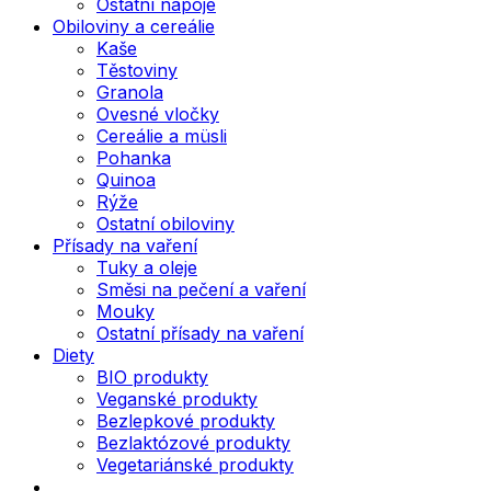
Ostatní nápoje
Obiloviny a cereálie
Kaše
Těstoviny
Granola
Ovesné vločky
Cereálie a müsli
Pohanka
Quinoa
Rýže
Ostatní obiloviny
Přísady na vaření
Tuky a oleje
Směsi na pečení a vaření
Mouky
Ostatní přísady na vaření
Diety
BIO produkty
Veganské produkty
Bezlepkové produkty
Bezlaktózové produkty
Vegetariánské produkty