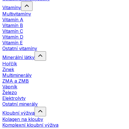
Vitamíny
Multivitamíny
Vitamín A
Vitamín B
Vitamín C
Vitamín D
Vitamín E
Ostatní vitamíny
Minerální látky
Hořčík
Zinek
Multiminerály
ZMA a ZMB
Vápník
Železo
Elektrolyty
Ostatní minerály
Kloubní výživa
Kolagen na klouby
Komplexní kloubní výživa