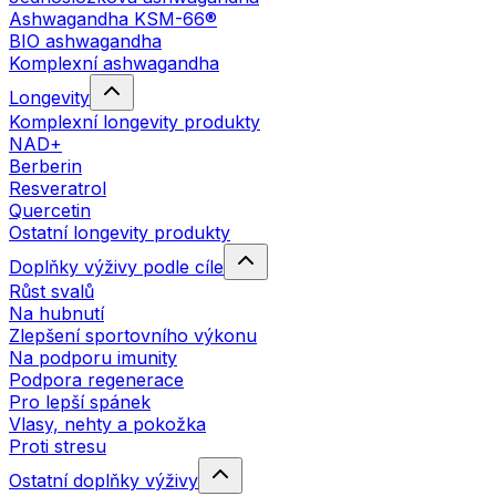
Ashwagandha KSM-66®
BIO ashwagandha
Komplexní ashwagandha
Longevity
Komplexní longevity produkty
NAD+
Berberin
Resveratrol
Quercetin
Ostatní longevity produkty
Doplňky výživy podle cíle
Růst svalů
Na hubnutí
Zlepšení sportovního výkonu
Na podporu imunity
Podpora regenerace
Pro lepší spánek
Vlasy, nehty a pokožka
Proti stresu
Ostatní doplňky výživy