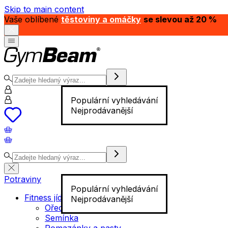
Skip to main content
Vaše oblíbené
těstoviny a omáčky
se slevou až 20 %
Populární vyhledávání
Nejprodávanější
Potraviny
Populární vyhledávání
Fitness jídlo
Nejprodávanější
Ořechy
Semínka
Pomazánky a pasty