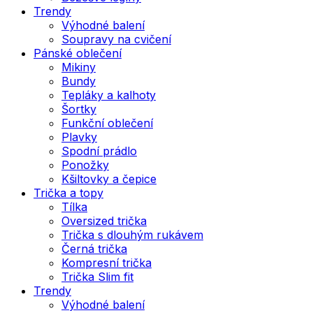
Trendy
Výhodné balení
Soupravy na cvičení
Pánské oblečení
Mikiny
Bundy
Tepláky a kalhoty
Šortky
Funkční oblečení
Plavky
Spodní prádlo
Ponožky
Kšiltovky a čepice
Trička a topy
Tílka
Oversized trička
Trička s dlouhým rukávem
Černá trička
Kompresní trička
Trička Slim fit
Trendy
Výhodné balení