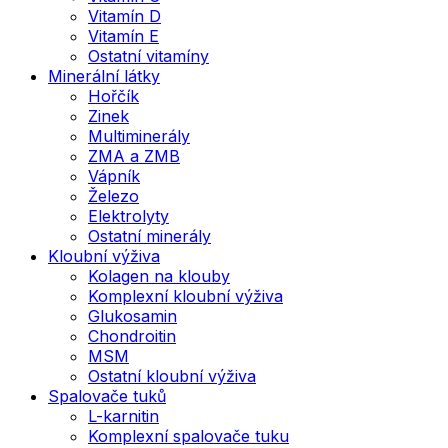
Vitamín D
Vitamín E
Ostatní vitamíny
Minerální látky
Hořčík
Zinek
Multiminerály
ZMA a ZMB
Vápník
Železo
Elektrolyty
Ostatní minerály
Kloubní výživa
Kolagen na klouby
Komplexní kloubní výživa
Glukosamin
Chondroitin
MSM
Ostatní kloubní výživa
Spalovače tuků
L-karnitin
Komplexní spalovače tuku