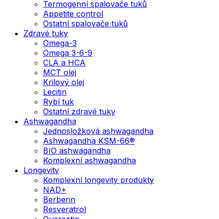
Termogenní spalovače tuků
Appetite control
Ostatní spalovače tuků
Zdravé tuky
Omega-3
Omega 3-6-9
CLA a HCA
MCT olej
Krilový olej
Lecitin
Rybí tuk
Ostatní zdravé tuky
Ashwagandha
Jednosložková ashwagandha
Ashwagandha KSM-66®
BIO ashwagandha
Komplexní ashwagandha
Longevity
Komplexní longevity produkty
NAD+
Berberin
Resveratrol
Quercetin