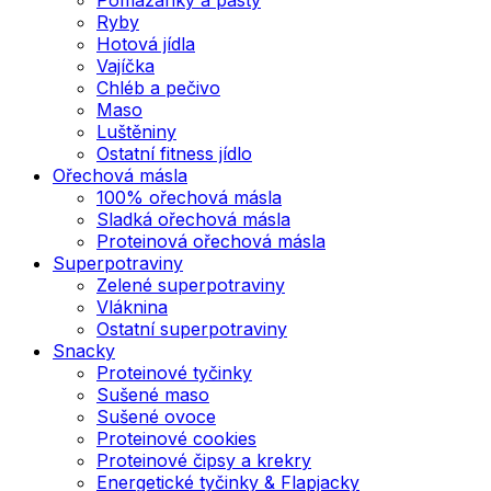
Ryby
Hotová jídla
Vajíčka
Chléb a pečivo
Maso
Luštěniny
Ostatní fitness jídlo
Ořechová másla
100% ořechová másla
Sladká ořechová másla
Proteinová ořechová másla
Superpotraviny
Zelené superpotraviny
Vláknina
Ostatní superpotraviny
Snacky
Proteinové tyčinky
Sušené maso
Sušené ovoce
Proteinové cookies
Proteinové čipsy a krekry
Energetické tyčinky & Flapjacky