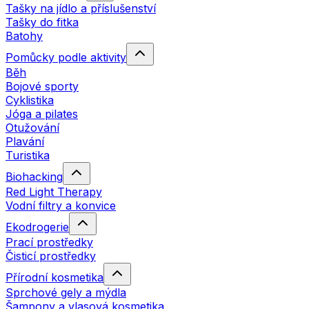
Tašky na jídlo a příslušenství
Tašky do fitka
Batohy
Pomůcky podle aktivity
Běh
Bojové sporty
Cyklistika
Jóga a pilates
Otužování
Plavání
Turistika
Biohacking
Red Light Therapy
Vodní filtry a konvice
Ekodrogerie
Prací prostředky
Čisticí prostředky
Přírodní kosmetika
Sprchové gely a mýdla
Šampony a vlasová kosmetika