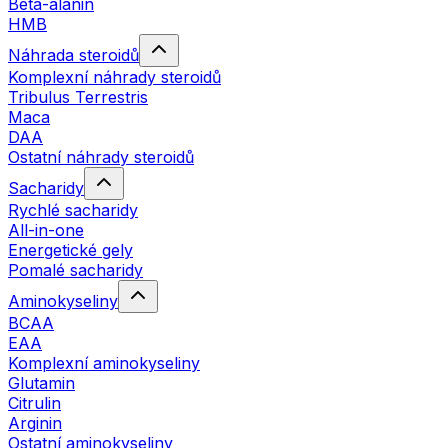
Beta-alanin
HMB
Náhrada steroidů
Komplexní náhrady steroidů
Tribulus Terrestris
Maca
DAA
Ostatní náhrady steroidů
Sacharidy
Rychlé sacharidy
All-in-one
Energetické gely
Pomalé sacharidy
Aminokyseliny
BCAA
EAA
Komplexní aminokyseliny
Glutamin
Citrulin
Arginin
Ostatní aminokyseliny