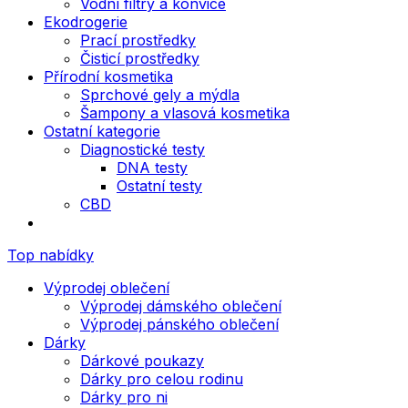
Vodní filtry a konvice
Ekodrogerie
Prací prostředky
Čisticí prostředky
Přírodní kosmetika
Sprchové gely a mýdla
Šampony a vlasová kosmetika
Ostatní kategorie
Diagnostické testy
DNA testy
Ostatní testy
CBD
Top nabídky
Výprodej oblečení
Výprodej dámského oblečení
Výprodej pánského oblečení
Dárky
Dárkové poukazy
Dárky pro celou rodinu
Dárky pro ni