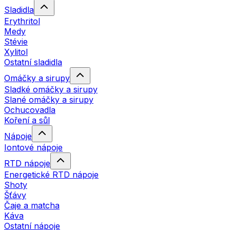
Sladidla
Erythritol
Medy
Stévie
Xylitol
Ostatní sladidla
Omáčky a sirupy
Sladké omáčky a sirupy
Slané omáčky a sirupy
Ochucovadla
Koření a sůl
Nápoje
Iontové nápoje
RTD nápoje
Energetické RTD nápoje
Shoty
Šťávy
Čaje a matcha
Káva
Ostatní nápoje