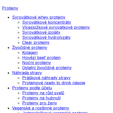
Proteiny
Syrovátkové whey proteiny
Syrovátkové koncentráty
Vícesložkové syrovátkové proteiny
Syrovátkové izoláty
Syrovátkové hydrolyzáty
Clear proteiny
Živočišné proteiny
Kolagen
Hovězí beef protein
Noční proteiny
Ostatní živočišné proteiny
Náhrada stravy
Práškové náhrady stravy
Proteinové ready to drink nápoje
Proteiny podle účelu
Proteiny na růst svalů
Proteiny na hubnutí
Proteiny pro ženy
Veganské a rostlinné proteiny
Jednosložkové veganské proteiny