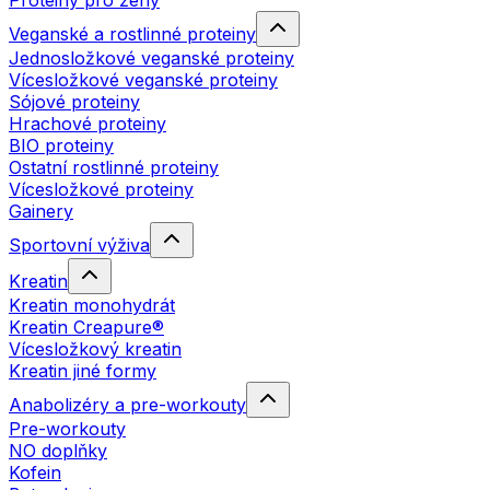
Proteiny pro ženy
Veganské a rostlinné proteiny
Jednosložkové veganské proteiny
Vícesložkové veganské proteiny
Sójové proteiny
Hrachové proteiny
BIO proteiny
Ostatní rostlinné proteiny
Vícesložkové proteiny
Gainery
Sportovní výživa
Kreatin
Kreatin monohydrát
Kreatin Creapure®
Vícesložkový kreatin
Kreatin jiné formy
Anabolizéry a pre-workouty
Pre-workouty
NO doplňky
Kofein