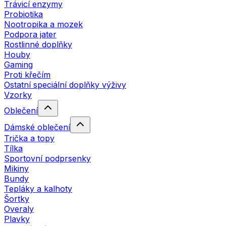
Trávicí enzymy
Probiotika
Nootropika a mozek
Podpora jater
Rostlinné doplňky
Houby
Gaming
Proti křečím
Ostatní speciální doplňky výživy
Vzorky
Oblečení
Dámské oblečení
Trička a topy
Tílka
Sportovní podprsenky
Mikiny
Bundy
Tepláky a kalhoty
Šortky
Overaly
Plavky