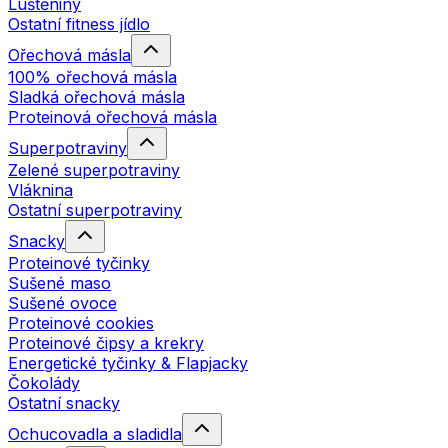
Luštěniny
Ostatní fitness jídlo
Ořechová másla
100% ořechová másla
Sladká ořechová másla
Proteinová ořechová másla
Superpotraviny
Zelené superpotraviny
Vláknina
Ostatní superpotraviny
Snacky
Proteinové tyčinky
Sušené maso
Sušené ovoce
Proteinové cookies
Proteinové čipsy a krekry
Energetické tyčinky & Flapjacky
Čokolády
Ostatní snacky
Ochucovadla a sladidla