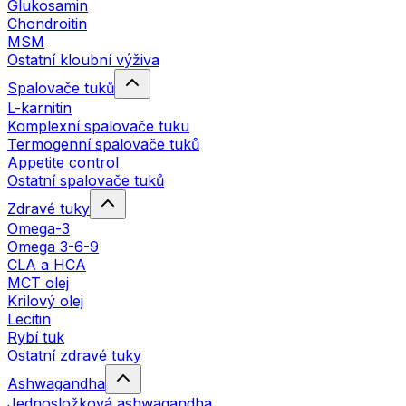
Glukosamin
Chondroitin
MSM
Ostatní kloubní výživa
Spalovače tuků
L-karnitin
Komplexní spalovače tuku
Termogenní spalovače tuků
Appetite control
Ostatní spalovače tuků
Zdravé tuky
Omega-3
Omega 3-6-9
CLA a HCA
MCT olej
Krilový olej
Lecitin
Rybí tuk
Ostatní zdravé tuky
Ashwagandha
Jednosložková ashwagandha