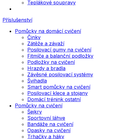
Teplákové soupravy
Příslušenství
Pomůcky na domácí cvičení
Činky
Zátěže a závaží
Posilovací gumy na cvičení
Fitmíče a balanční podložky
Podložky na cvičení
Hrazdy a bradla
Závěsné posilovací systémy
Švihadla
Smart pomůcky na cvičení
Posilovací klece a stojany
Domácí trénink ostatní
Pomůcky na cvičení
Šejkry
Sportovní láhve
Bandáže na cvičení
Opasky na cvičení
Trhačky a háky