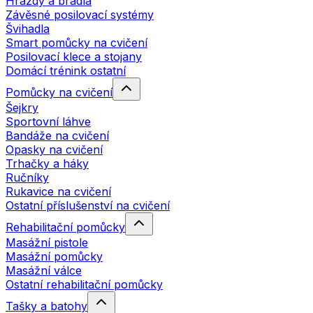
Hrazdy a bradla
Závěsné posilovací systémy
Švihadla
Smart pomůcky na cvičení
Posilovací klece a stojany
Domácí trénink ostatní
Pomůcky na cvičení
Šejkry
Sportovní láhve
Bandáže na cvičení
Opasky na cvičení
Trhačky a háky
Ručníky
Rukavice na cvičení
Ostatní příslušenství na cvičení
Rehabilitační pomůcky
Masážní pistole
Masážní pomůcky
Masážní válce
Ostatní rehabilitační pomůcky
Tašky a batohy