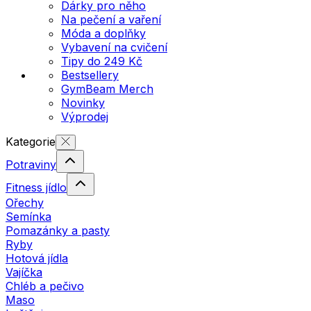
Dárky pro něho
Na pečení a vaření
Móda a doplňky
Vybavení na cvičení
Tipy do 249 Kč
Bestsellery
GymBeam Merch
Novinky
Výprodej
Kategorie
Potraviny
Fitness jídlo
Ořechy
Semínka
Pomazánky a pasty
Ryby
Hotová jídla
Vajíčka
Chléb a pečivo
Maso