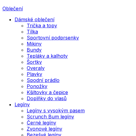
Oblečení
Dámské oblečení
Trička a topy
Tílka
Sportovní podprsenky
Mikiny
Bundy
Tepláky a kalhoty
Šortky
Overaly
Plavky
Spodní prádlo
Ponožky
Kšiltovky a čepice
Doplňky do vlasů
Legíny
Legíny s vysokým pasem
Scrunch Bum legíny
Černé legíny
Zvonové legíny
Bezešvé legíny