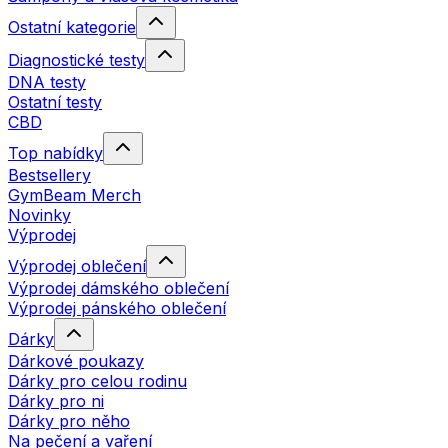
Ostatní kategorie
Diagnostické testy
DNA testy
Ostatní testy
CBD
Top nabídky
Bestsellery
GymBeam Merch
Novinky
Výprodej
Výprodej oblečení
Výprodej dámského oblečení
Výprodej pánského oblečení
Dárky
Dárkové poukazy
Dárky pro celou rodinu
Dárky pro ni
Dárky pro něho
Na pečení a vaření