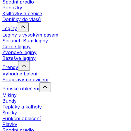
Spodní prádlo
Ponožky
Kšiltovky a čepice
Doplňky do vlasů
Legíny
Legíny s vysokým pasem
Scrunch Bum legíny
Černé legíny
Zvonové legíny
Bezešvé legíny
Trendy
Výhodné balení
Soupravy na cvičení
Pánské oblečení
Mikiny
Bundy
Tepláky a kalhoty
Šortky
Funkční oblečení
Plavky
Spodní prádlo