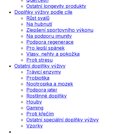
Ostatní longevity produkty
Doplňky výživy podle cíle
Růst svalů
Na hubnutí
Zlepšení sportovního výkonu
Na podporu imunity
Podpora regenerace
Pro lepší spánek
Vlasy, nehty a pokožka
Proti stresu
Ostatní doplňky výživy
Trávicí enzymy
Probiotika
Nootropika a mozek
Podpora jater
Rostlinné doplňky
Houby
Gaming
Proti křečím
Ostatní speciální doplňky výživy
Vzorky