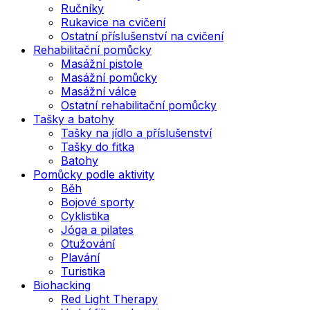
Ručníky
Rukavice na cvičení
Ostatní příslušenství na cvičení
Rehabilitační pomůcky
Masážní pistole
Masážní pomůcky
Masážní válce
Ostatní rehabilitační pomůcky
Tašky a batohy
Tašky na jídlo a příslušenství
Tašky do fitka
Batohy
Pomůcky podle aktivity
Běh
Bojové sporty
Cyklistika
Jóga a pilates
Otužování
Plavání
Turistika
Biohacking
Red Light Therapy