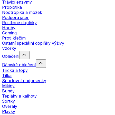
Trávicí enzymy
Probiotika
Nootropika a mozek
Podpora jater
Rostlinné doplňky
Houby
Gaming
Proti křečím
Ostatní speciální doplňky výživy
Vzorky
Oblečení
Dámské oblečení
Trička a topy
Tílka
Sportovní podprsenky
Mikiny
Bundy
Tepláky a kalhoty
Šortky
Overaly
Plavky