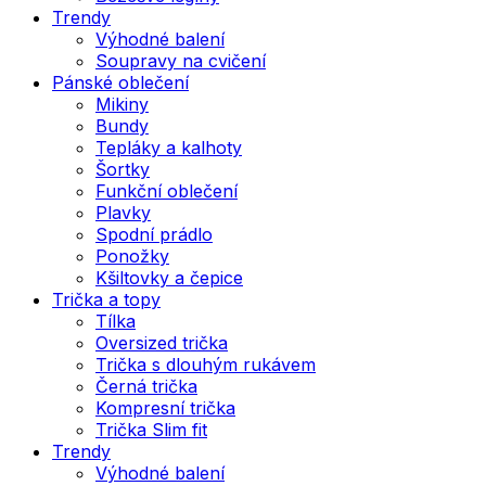
Trendy
Výhodné balení
Soupravy na cvičení
Pánské oblečení
Mikiny
Bundy
Tepláky a kalhoty
Šortky
Funkční oblečení
Plavky
Spodní prádlo
Ponožky
Kšiltovky a čepice
Trička a topy
Tílka
Oversized trička
Trička s dlouhým rukávem
Černá trička
Kompresní trička
Trička Slim fit
Trendy
Výhodné balení