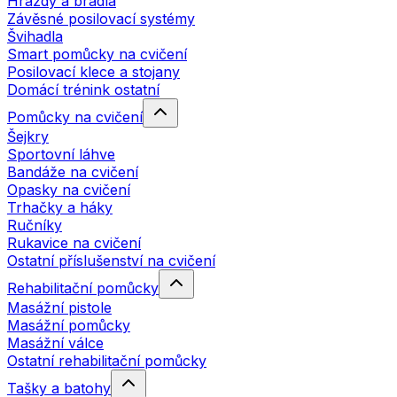
Hrazdy a bradla
Závěsné posilovací systémy
Švihadla
Smart pomůcky na cvičení
Posilovací klece a stojany
Domácí trénink ostatní
Pomůcky na cvičení
Šejkry
Sportovní láhve
Bandáže na cvičení
Opasky na cvičení
Trhačky a háky
Ručníky
Rukavice na cvičení
Ostatní příslušenství na cvičení
Rehabilitační pomůcky
Masážní pistole
Masážní pomůcky
Masážní válce
Ostatní rehabilitační pomůcky
Tašky a batohy