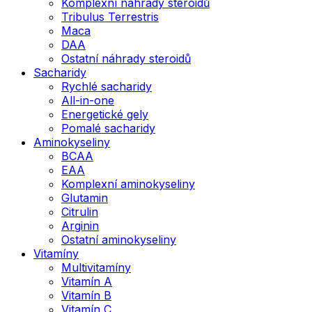
Komplexní náhrady steroidů
Tribulus Terrestris
Maca
DAA
Ostatní náhrady steroidů
Sacharidy
Rychlé sacharidy
All-in-one
Energetické gely
Pomalé sacharidy
Aminokyseliny
BCAA
EAA
Komplexní aminokyseliny
Glutamin
Citrulin
Arginin
Ostatní aminokyseliny
Vitamíny
Multivitamíny
Vitamín A
Vitamín B
Vitamín C