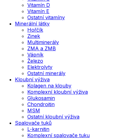
Vitamín D
Vitamín E
Ostatní vitamíny
Minerální látky
Hořčík
Zinek
Multiminerály
ZMA a ZMB
Vápník
Železo
Elektrolyty
Ostatní minerály
Kloubní výživa
Kolagen na klouby
Komplexní kloubní výživa
Glukosamin
Chondroitin
MSM
Ostatní kloubní výživa
Spalovače tuků
L-karnitin
Komplexní spalovače tuku