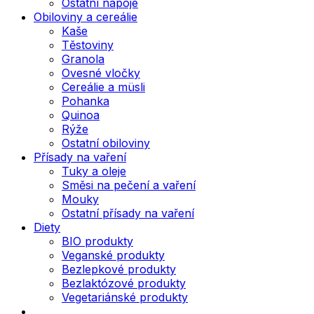
Ostatní nápoje
Obiloviny a cereálie
Kaše
Těstoviny
Granola
Ovesné vločky
Cereálie a müsli
Pohanka
Quinoa
Rýže
Ostatní obiloviny
Přísady na vaření
Tuky a oleje
Směsi na pečení a vaření
Mouky
Ostatní přísady na vaření
Diety
BIO produkty
Veganské produkty
Bezlepkové produkty
Bezlaktózové produkty
Vegetariánské produkty