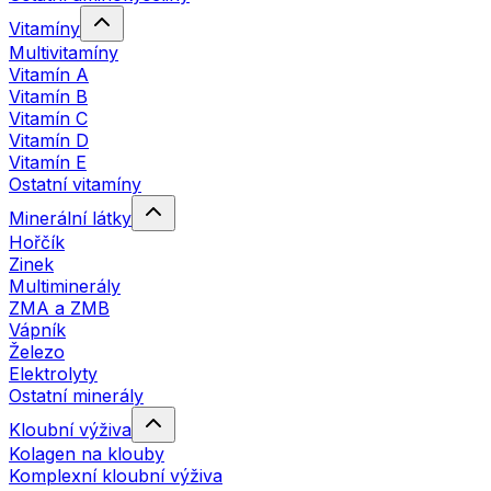
Vitamíny
Multivitamíny
Vitamín A
Vitamín B
Vitamín C
Vitamín D
Vitamín E
Ostatní vitamíny
Minerální látky
Hořčík
Zinek
Multiminerály
ZMA a ZMB
Vápník
Železo
Elektrolyty
Ostatní minerály
Kloubní výživa
Kolagen na klouby
Komplexní kloubní výživa