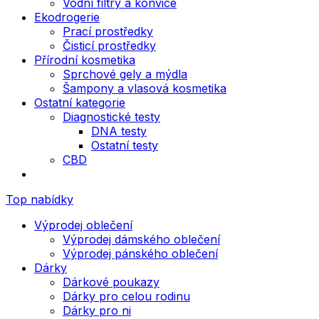
Vodní filtry a konvice
Ekodrogerie
Prací prostředky
Čisticí prostředky
Přírodní kosmetika
Sprchové gely a mýdla
Šampony a vlasová kosmetika
Ostatní kategorie
Diagnostické testy
DNA testy
Ostatní testy
CBD
Top nabídky
Výprodej oblečení
Výprodej dámského oblečení
Výprodej pánského oblečení
Dárky
Dárkové poukazy
Dárky pro celou rodinu
Dárky pro ni