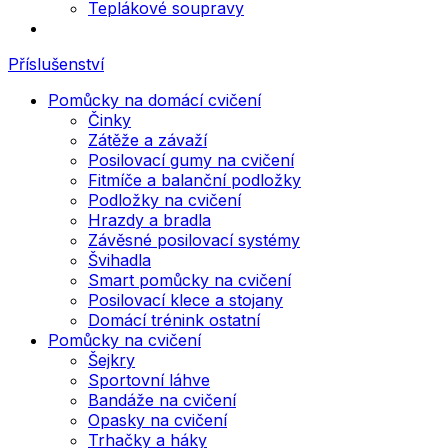
Teplákové soupravy
Příslušenství
Pomůcky na domácí cvičení
Činky
Zátěže a závaží
Posilovací gumy na cvičení
Fitmíče a balanční podložky
Podložky na cvičení
Hrazdy a bradla
Závěsné posilovací systémy
Švihadla
Smart pomůcky na cvičení
Posilovací klece a stojany
Domácí trénink ostatní
Pomůcky na cvičení
Šejkry
Sportovní láhve
Bandáže na cvičení
Opasky na cvičení
Trhačky a háky