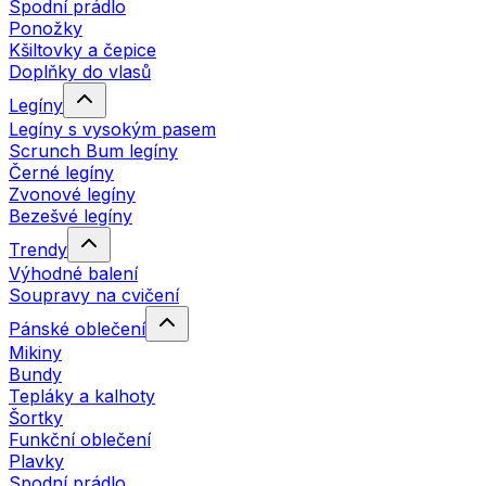
Spodní prádlo
Ponožky
Kšiltovky a čepice
Doplňky do vlasů
Legíny
Legíny s vysokým pasem
Scrunch Bum legíny
Černé legíny
Zvonové legíny
Bezešvé legíny
Trendy
Výhodné balení
Soupravy na cvičení
Pánské oblečení
Mikiny
Bundy
Tepláky a kalhoty
Šortky
Funkční oblečení
Plavky
Spodní prádlo