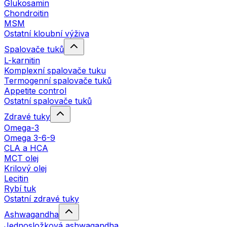
Glukosamin
Chondroitin
MSM
Ostatní kloubní výživa
Spalovače tuků
L-karnitin
Komplexní spalovače tuku
Termogenní spalovače tuků
Appetite control
Ostatní spalovače tuků
Zdravé tuky
Omega-3
Omega 3-6-9
CLA a HCA
MCT olej
Krilový olej
Lecitin
Rybí tuk
Ostatní zdravé tuky
Ashwagandha
Jednosložková ashwagandha