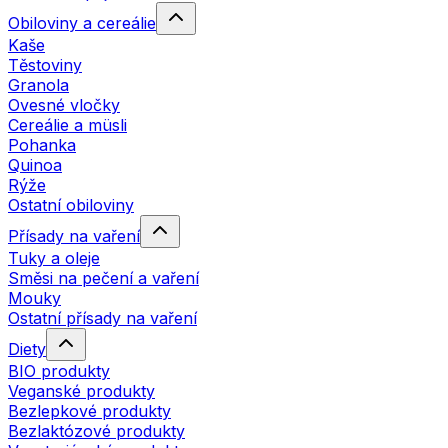
Obiloviny a cereálie
Kaše
Těstoviny
Granola
Ovesné vločky
Cereálie a müsli
Pohanka
Quinoa
Rýže
Ostatní obiloviny
Přísady na vaření
Tuky a oleje
Směsi na pečení a vaření
Mouky
Ostatní přísady na vaření
Diety
BIO produkty
Veganské produkty
Bezlepkové produkty
Bezlaktózové produkty