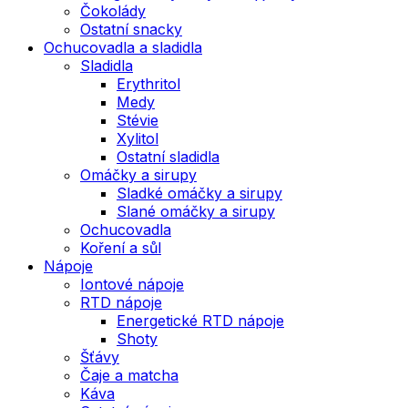
Čokolády
Ostatní snacky
Ochucovadla a sladidla
Sladidla
Erythritol
Medy
Stévie
Xylitol
Ostatní sladidla
Omáčky a sirupy
Sladké omáčky a sirupy
Slané omáčky a sirupy
Ochucovadla
Koření a sůl
Nápoje
Iontové nápoje
RTD nápoje
Energetické RTD nápoje
Shoty
Šťávy
Čaje a matcha
Káva