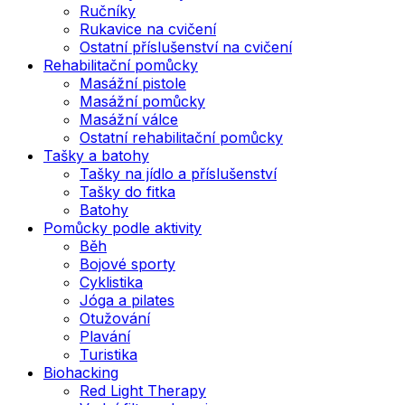
Ručníky
Rukavice na cvičení
Ostatní příslušenství na cvičení
Rehabilitační pomůcky
Masážní pistole
Masážní pomůcky
Masážní válce
Ostatní rehabilitační pomůcky
Tašky a batohy
Tašky na jídlo a příslušenství
Tašky do fitka
Batohy
Pomůcky podle aktivity
Běh
Bojové sporty
Cyklistika
Jóga a pilates
Otužování
Plavání
Turistika
Biohacking
Red Light Therapy