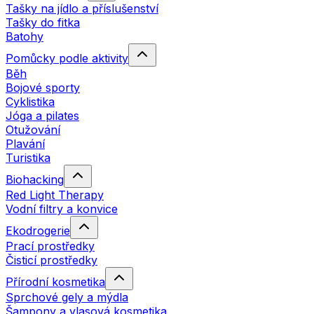
Tašky na jídlo a příslušenství
Tašky do fitka
Batohy
Pomůcky podle aktivity
Běh
Bojové sporty
Cyklistika
Jóga a pilates
Otužování
Plavání
Turistika
Biohacking
Red Light Therapy
Vodní filtry a konvice
Ekodrogerie
Prací prostředky
Čisticí prostředky
Přírodní kosmetika
Sprchové gely a mýdla
Šampony a vlasová kosmetika