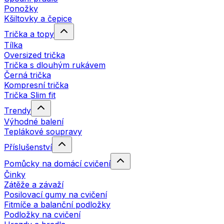
Ponožky
Kšiltovky a čepice
Trička a topy
Tílka
Oversized trička
Trička s dlouhým rukávem
Černá trička
Kompresní trička
Trička Slim fit
Trendy
Výhodné balení
Teplákové soupravy
Příslušenství
Pomůcky na domácí cvičení
Činky
Zátěže a závaží
Posilovací gumy na cvičení
Fitmíče a balanční podložky
Podložky na cvičení