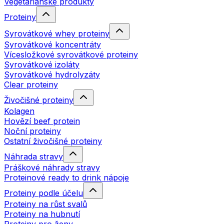
Vegetariánské produkty
Proteiny
Syrovátkové whey proteiny
Syrovátkové koncentráty
Vícesložkové syrovátkové proteiny
Syrovátkové izoláty
Syrovátkové hydrolyzáty
Clear proteiny
Živočišné proteiny
Kolagen
Hovězí beef protein
Noční proteiny
Ostatní živočišné proteiny
Náhrada stravy
Práškové náhrady stravy
Proteinové ready to drink nápoje
Proteiny podle účelu
Proteiny na růst svalů
Proteiny na hubnutí