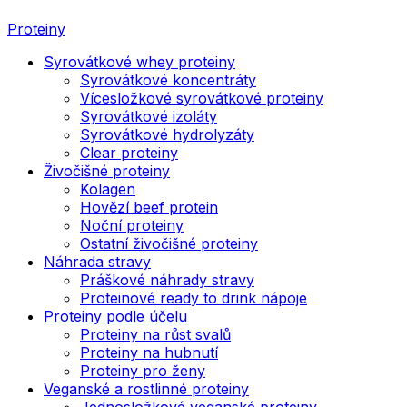
Proteiny
Syrovátkové whey proteiny
Syrovátkové koncentráty
Vícesložkové syrovátkové proteiny
Syrovátkové izoláty
Syrovátkové hydrolyzáty
Clear proteiny
Živočišné proteiny
Kolagen
Hovězí beef protein
Noční proteiny
Ostatní živočišné proteiny
Náhrada stravy
Práškové náhrady stravy
Proteinové ready to drink nápoje
Proteiny podle účelu
Proteiny na růst svalů
Proteiny na hubnutí
Proteiny pro ženy
Veganské a rostlinné proteiny
Jednosložkové veganské proteiny