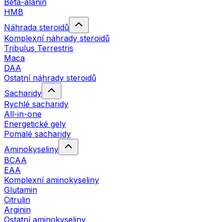
Beta-alanin
HMB
Náhrada steroidů
Komplexní náhrady steroidů
Tribulus Terrestris
Maca
DAA
Ostatní náhrady steroidů
Sacharidy
Rychlé sacharidy
All-in-one
Energetické gely
Pomalé sacharidy
Aminokyseliny
BCAA
EAA
Komplexní aminokyseliny
Glutamin
Citrulin
Arginin
Ostatní aminokyseliny