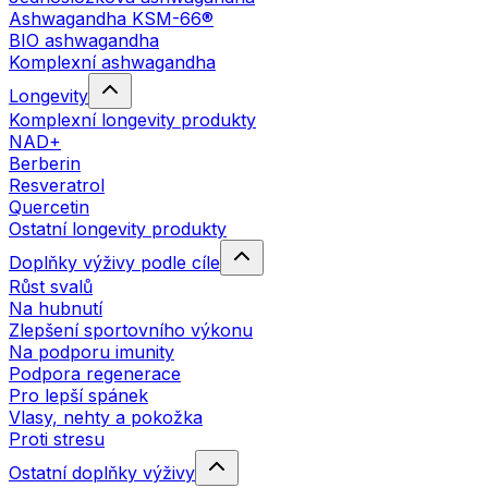
Ashwagandha KSM-66®
BIO ashwagandha
Komplexní ashwagandha
Longevity
Komplexní longevity produkty
NAD+
Berberin
Resveratrol
Quercetin
Ostatní longevity produkty
Doplňky výživy podle cíle
Růst svalů
Na hubnutí
Zlepšení sportovního výkonu
Na podporu imunity
Podpora regenerace
Pro lepší spánek
Vlasy, nehty a pokožka
Proti stresu
Ostatní doplňky výživy