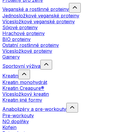
Proteiny pro ženy
Veganské a rostlinné proteiny
Jednosložkové veganské proteiny
Vícesložkové veganské proteiny
Sójové proteiny
Hrachové proteiny
BIO proteiny
Ostatní rostlinné proteiny
Vícesložkové proteiny
Gainery
Sportovní výživa
Kreatin
Kreatin monohydrát
Kreatin Creapure®
Vícesložkový kreatin
Kreatin jiné formy
Anabolizéry a pre-workouty
Pre-workouty
NO doplňky
Kofein