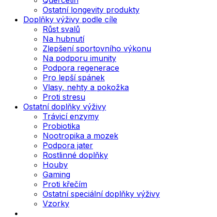
Ostatní longevity produkty
Doplňky výživy podle cíle
Růst svalů
Na hubnutí
Zlepšení sportovního výkonu
Na podporu imunity
Podpora regenerace
Pro lepší spánek
Vlasy, nehty a pokožka
Proti stresu
Ostatní doplňky výživy
Trávicí enzymy
Probiotika
Nootropika a mozek
Podpora jater
Rostlinné doplňky
Houby
Gaming
Proti křečím
Ostatní speciální doplňky výživy
Vzorky