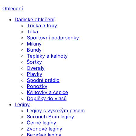
Oblečení
Dámské oblečení
Trička a topy
Tílka
Sportovní podprsenky
Mikiny
Bundy
Tepláky a kalhoty
Šortky
Overaly
Plavky
Spodní prádlo
Ponožky
Kšiltovky a čepice
Doplňky do vlasů
Legíny
Legíny s vysokým pasem
Scrunch Bum legíny
Černé legíny
Zvonové legíny
Bezešvé legíny