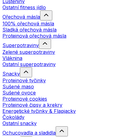
Luštěniny
Ostatní fitness jídlo
Ořechová másla
100% ořechová másla
Sladká ořechová másla
Proteinová ořechová másla
Superpotraviny
Zelené superpotraviny
Vláknina
Ostatní superpotraviny
Snacky
Proteinové tyčinky
Sušené maso
Sušené ovoce
Proteinové cookies
Proteinové čipsy a krekry
Energetické tyčinky & Flapjacky
Čokolády
Ostatní snacky
Ochucovadla a sladidla