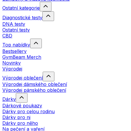
Ostatní kategorie
Diagnostické testy
DNA testy
Ostatní testy
CBD
Top nabídky
Bestsellery
GymBeam Merch
Novinky
Výprodej
Výprodej oblečení
Výprodej dámského oblečení
Výprodej pánského oblečení
Dárky
Dárkové poukazy
Dárky pro celou rodinu
Dárky pro ni
Dárky pro něho
Na pečení a vaření