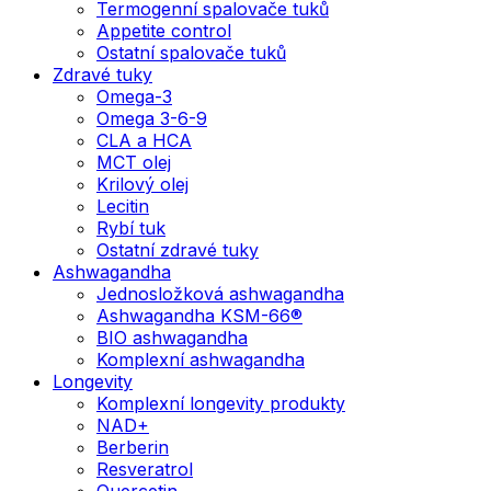
Termogenní spalovače tuků
Appetite control
Ostatní spalovače tuků
Zdravé tuky
Omega-3
Omega 3-6-9
CLA a HCA
MCT olej
Krilový olej
Lecitin
Rybí tuk
Ostatní zdravé tuky
Ashwagandha
Jednosložková ashwagandha
Ashwagandha KSM-66®
BIO ashwagandha
Komplexní ashwagandha
Longevity
Komplexní longevity produkty
NAD+
Berberin
Resveratrol
Quercetin