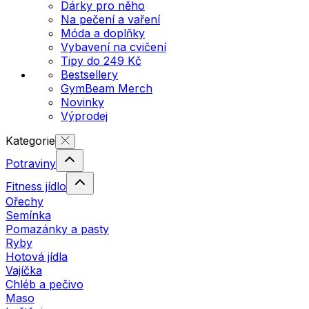
Dárky pro něho
Na pečení a vaření
Móda a doplňky
Vybavení na cvičení
Tipy do 249 Kč
Bestsellery
GymBeam Merch
Novinky
Výprodej
Kategorie
Potraviny
Fitness jídlo
Ořechy
Semínka
Pomazánky a pasty
Ryby
Hotová jídla
Vajíčka
Chléb a pečivo
Maso