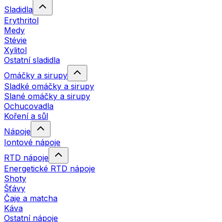
Sladidla
Erythritol
Medy
Stévie
Xylitol
Ostatní sladidla
Omáčky a sirupy
Sladké omáčky a sirupy
Slané omáčky a sirupy
Ochucovadla
Koření a sůl
Nápoje
Iontové nápoje
RTD nápoje
Energetické RTD nápoje
Shoty
Šťávy
Čaje a matcha
Káva
Ostatní nápoje