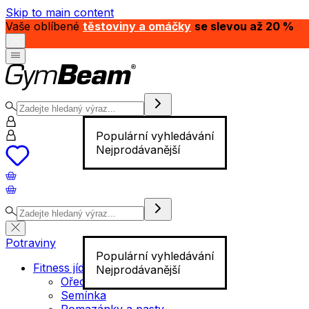
Skip to main content
Vaše oblíbené
těstoviny a omáčky
se slevou až 20 %
Populární vyhledávání
Nejprodávanější
Potraviny
Populární vyhledávání
Fitness jídlo
Nejprodávanější
Ořechy
Semínka
Pomazánky a pasty