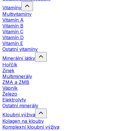
Vitamíny
Multivitamíny
Vitamín A
Vitamín B
Vitamín C
Vitamín D
Vitamín E
Ostatní vitamíny
Minerální látky
Hořčík
Zinek
Multiminerály
ZMA a ZMB
Vápník
Železo
Elektrolyty
Ostatní minerály
Kloubní výživa
Kolagen na klouby
Komplexní kloubní výživa