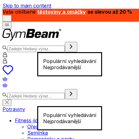
Skip to main content
Vaše oblíbené
těstoviny a omáčky
se slevou až 20 %
Populární vyhledávání
Nejprodávanější
Potraviny
Populární vyhledávání
Fitness jídlo
Nejprodávanější
Ořechy
Semínka
Pomazánky a pasty