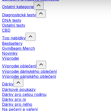
Ostatní kategorie
Diagnostické testy
DNA testy
Ostatní testy
CBD
Top nabídky
Bestsellery
GymBeam Merch
Novinky
Výprodej
Výprodej oblečení
Výprodej dámského oblečení
Výprodej pánského oblečení
Dárky
Dárkové poukazy
Dárky pro celou rodinu
Dárky pro ni
Dárky pro něho
Na pečení a vaření