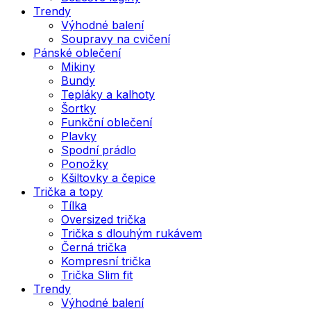
Trendy
Výhodné balení
Soupravy na cvičení
Pánské oblečení
Mikiny
Bundy
Tepláky a kalhoty
Šortky
Funkční oblečení
Plavky
Spodní prádlo
Ponožky
Kšiltovky a čepice
Trička a topy
Tílka
Oversized trička
Trička s dlouhým rukávem
Černá trička
Kompresní trička
Trička Slim fit
Trendy
Výhodné balení