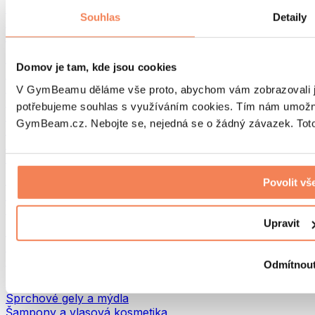
Tašky na jídlo a příslušenství
Souhlas
Detaily
Tašky do fitka
Batohy
Pomůcky podle aktivity
Domov je tam, kde jsou cookies
Běh
Bojové sporty
V GymBeamu děláme vše proto, abychom vám zobrazovali je
Cyklistika
potřebujeme souhlas s využíváním cookies. Tím nám umožní
Jóga a pilates
GymBeam.cz. Nebojte se, nejedná se o žádný závazek. Toto 
Otužování
Plavání
Turistika
Biohacking
Povolit vš
Red Light Therapy
Vodní filtry a konvice
Upravit
Ekodrogerie
Prací prostředky
Čisticí prostředky
Odmítnou
Přírodní kosmetika
Sprchové gely a mýdla
Šampony a vlasová kosmetika