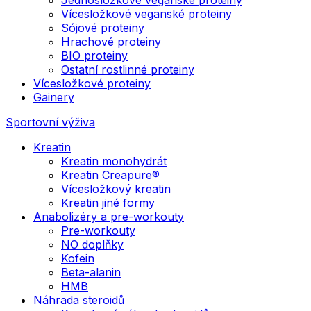
Vícesložkové veganské proteiny
Sójové proteiny
Hrachové proteiny
BIO proteiny
Ostatní rostlinné proteiny
Vícesložkové proteiny
Gainery
Sportovní výživa
Kreatin
Kreatin monohydrát
Kreatin Creapure®
Vícesložkový kreatin
Kreatin jiné formy
Anabolizéry a pre-workouty
Pre-workouty
NO doplňky
Kofein
Beta-alanin
HMB
Náhrada steroidů