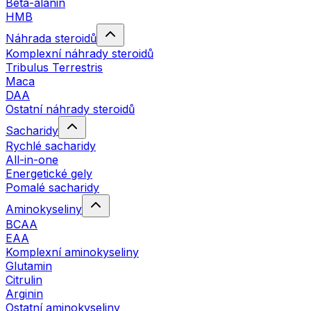
Beta-alanin
HMB
Náhrada steroidů
Komplexní náhrady steroidů
Tribulus Terrestris
Maca
DAA
Ostatní náhrady steroidů
Sacharidy
Rychlé sacharidy
All-in-one
Energetické gely
Pomalé sacharidy
Aminokyseliny
BCAA
EAA
Komplexní aminokyseliny
Glutamin
Citrulin
Arginin
Ostatní aminokyseliny