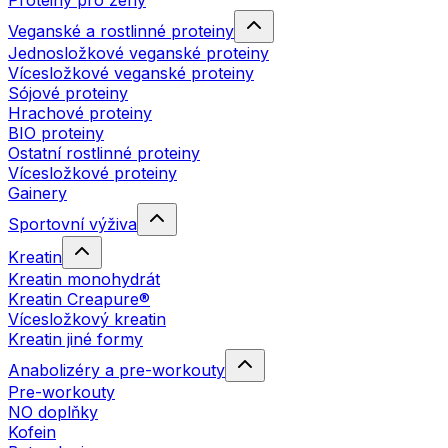
Proteiny pro ženy
Veganské a rostlinné proteiny
Jednosložkové veganské proteiny
Vícesložkové veganské proteiny
Sójové proteiny
Hrachové proteiny
BIO proteiny
Ostatní rostlinné proteiny
Vícesložkové proteiny
Gainery
Sportovní výživa
Kreatin
Kreatin monohydrát
Kreatin Creapure®
Vícesložkový kreatin
Kreatin jiné formy
Anabolizéry a pre-workouty
Pre-workouty
NO doplňky
Kofein