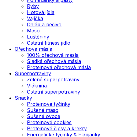
Ryby
Hotová jídla
Vajíčka
Chléb a pečivo
Maso
Luštěniny
Ostatní fitness jídlo
Ořechová másla
100% ořechová másla
Sladká ořechová másla
Proteinová ořechová másla
Superpotraviny
Zelené superpotraviny
Vláknina
Ostatní superpotraviny
Snacky
Proteinové tyčinky
Sušené maso
Sušené ovoce
Proteinové cookies
Proteinové čipsy a krekry
Energetické tyčinky & Flapjacky