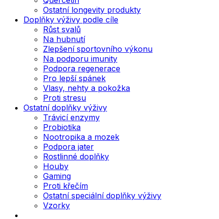
Ostatní longevity produkty
Doplňky výživy podle cíle
Růst svalů
Na hubnutí
Zlepšení sportovního výkonu
Na podporu imunity
Podpora regenerace
Pro lepší spánek
Vlasy, nehty a pokožka
Proti stresu
Ostatní doplňky výživy
Trávicí enzymy
Probiotika
Nootropika a mozek
Podpora jater
Rostlinné doplňky
Houby
Gaming
Proti křečím
Ostatní speciální doplňky výživy
Vzorky