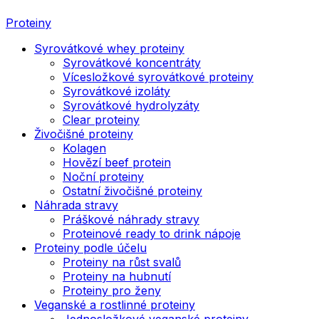
Proteiny
Syrovátkové whey proteiny
Syrovátkové koncentráty
Vícesložkové syrovátkové proteiny
Syrovátkové izoláty
Syrovátkové hydrolyzáty
Clear proteiny
Živočišné proteiny
Kolagen
Hovězí beef protein
Noční proteiny
Ostatní živočišné proteiny
Náhrada stravy
Práškové náhrady stravy
Proteinové ready to drink nápoje
Proteiny podle účelu
Proteiny na růst svalů
Proteiny na hubnutí
Proteiny pro ženy
Veganské a rostlinné proteiny
Jednosložkové veganské proteiny