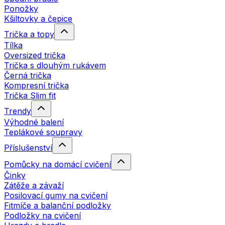
Ponožky
Kšiltovky a čepice
Trička a topy
Tílka
Oversized trička
Trička s dlouhým rukávem
Černá trička
Kompresní trička
Trička Slim fit
Trendy
Výhodné balení
Teplákové soupravy
Příslušenství
Pomůcky na domácí cvičení
Činky
Zátěže a závaží
Posilovací gumy na cvičení
Fitmíče a balanční podložky
Podložky na cvičení