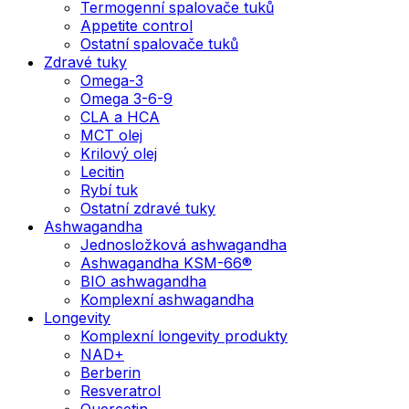
Termogenní spalovače tuků
Appetite control
Ostatní spalovače tuků
Zdravé tuky
Omega-3
Omega 3-6-9
CLA a HCA
MCT olej
Krilový olej
Lecitin
Rybí tuk
Ostatní zdravé tuky
Ashwagandha
Jednosložková ashwagandha
Ashwagandha KSM-66®
BIO ashwagandha
Komplexní ashwagandha
Longevity
Komplexní longevity produkty
NAD+
Berberin
Resveratrol
Quercetin