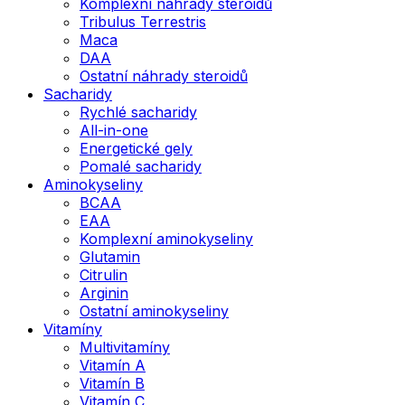
Komplexní náhrady steroidů
Tribulus Terrestris
Maca
DAA
Ostatní náhrady steroidů
Sacharidy
Rychlé sacharidy
All-in-one
Energetické gely
Pomalé sacharidy
Aminokyseliny
BCAA
EAA
Komplexní aminokyseliny
Glutamin
Citrulin
Arginin
Ostatní aminokyseliny
Vitamíny
Multivitamíny
Vitamín A
Vitamín B
Vitamín C