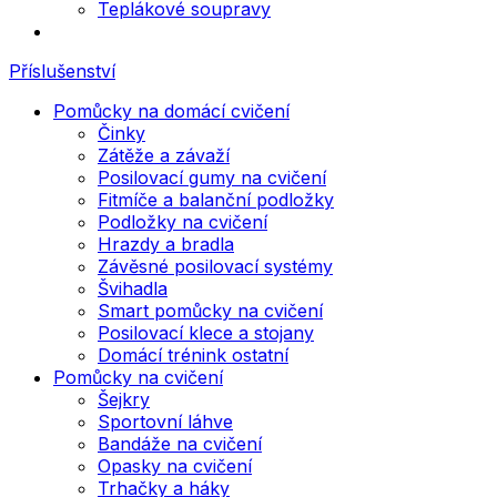
Teplákové soupravy
Příslušenství
Pomůcky na domácí cvičení
Činky
Zátěže a závaží
Posilovací gumy na cvičení
Fitmíče a balanční podložky
Podložky na cvičení
Hrazdy a bradla
Závěsné posilovací systémy
Švihadla
Smart pomůcky na cvičení
Posilovací klece a stojany
Domácí trénink ostatní
Pomůcky na cvičení
Šejkry
Sportovní láhve
Bandáže na cvičení
Opasky na cvičení
Trhačky a háky