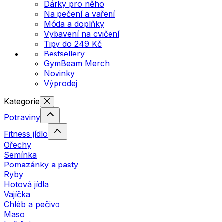
Dárky pro něho
Na pečení a vaření
Móda a doplňky
Vybavení na cvičení
Tipy do 249 Kč
Bestsellery
GymBeam Merch
Novinky
Výprodej
Kategorie
Potraviny
Fitness jídlo
Ořechy
Semínka
Pomazánky a pasty
Ryby
Hotová jídla
Vajíčka
Chléb a pečivo
Maso