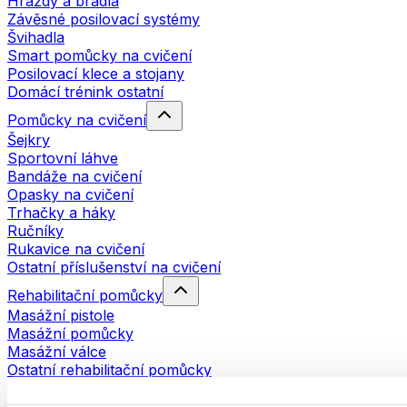
Hrazdy a bradla
Závěsné posilovací systémy
Švihadla
Smart pomůcky na cvičení
Posilovací klece a stojany
Domácí trénink ostatní
Pomůcky na cvičení
Šejkry
Sportovní láhve
Bandáže na cvičení
Opasky na cvičení
Trhačky a háky
Ručníky
Rukavice na cvičení
Ostatní příslušenství na cvičení
Rehabilitační pomůcky
Masážní pistole
Masážní pomůcky
Masážní válce
Ostatní rehabilitační pomůcky
Tašky a batohy