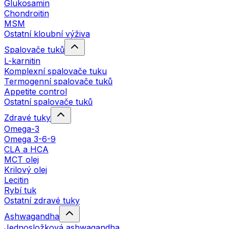
Glukosamin
Chondroitin
MSM
Ostatní kloubní výživa
Spalovače tuků
L-karnitin
Komplexní spalovače tuku
Termogenní spalovače tuků
Appetite control
Ostatní spalovače tuků
Zdravé tuky
Omega-3
Omega 3-6-9
CLA a HCA
MCT olej
Krilový olej
Lecitin
Rybí tuk
Ostatní zdravé tuky
Ashwagandha
Jednosložková ashwagandha