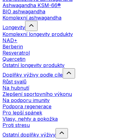
Ashwagandha KSM-66®
BIO ashwagandha
Komplexní ashwagandha
Longevity
Komplexní longevity produkty
NAD+
Berberin
Resveratrol
Quercetin
Ostatní longevity produkty
Doplňky výživy podle cíle
Růst svalů
Na hubnutí
Zlepšení sportovního výkonu
Na podporu imunity
Podpora regenerace
Pro lepší spánek
Vlasy, nehty a pokožka
Proti stresu
Ostatní doplňky výživy