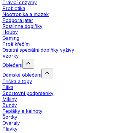
Trávicí enzymy
Probiotika
Nootropika a mozek
Podpora jater
Rostlinné doplňky
Houby
Gaming
Proti křečím
Ostatní speciální doplňky výživy
Vzorky
Oblečení
Dámské oblečení
Trička a topy
Tílka
Sportovní podprsenky
Mikiny
Bundy
Tepláky a kalhoty
Šortky
Overaly
Plavky