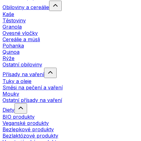
Obiloviny a cereálie
Kaše
Těstoviny
Granola
Ovesné vločky
Cereálie a müsli
Pohanka
Quinoa
Rýže
Ostatní obiloviny
Přísady na vaření
Tuky a oleje
Směsi na pečení a vaření
Mouky
Ostatní přísady na vaření
Diety
BIO produkty
Veganské produkty
Bezlepkové produkty
Bezlaktózové produkty