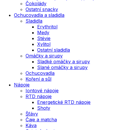
Čokolády
Ostatní snacky
Ochucovadla a sladidla
Sladidla
Erythritol
Medy
Stévie
Xylitol
Ostatní sladidla
Omáčky a sirupy
Sladké omáčky a sirupy
Slané omáčky a sirupy
Ochucovadla
Koření a sůl
Nápoje
Iontové nápoje
RTD nápoje
Energetické RTD nápoje
Shoty
Šťávy
Čaje a matcha
Káva