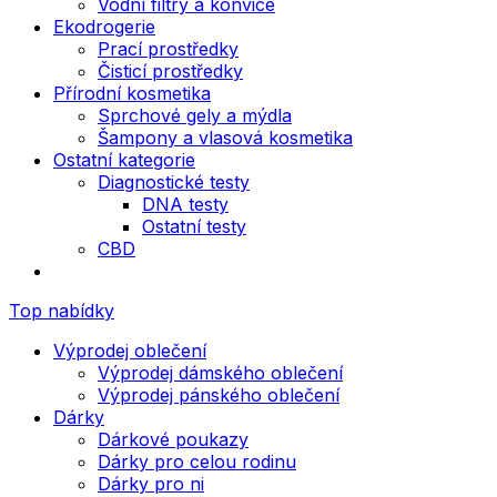
Vodní filtry a konvice
Ekodrogerie
Prací prostředky
Čisticí prostředky
Přírodní kosmetika
Sprchové gely a mýdla
Šampony a vlasová kosmetika
Ostatní kategorie
Diagnostické testy
DNA testy
Ostatní testy
CBD
Top nabídky
Výprodej oblečení
Výprodej dámského oblečení
Výprodej pánského oblečení
Dárky
Dárkové poukazy
Dárky pro celou rodinu
Dárky pro ni