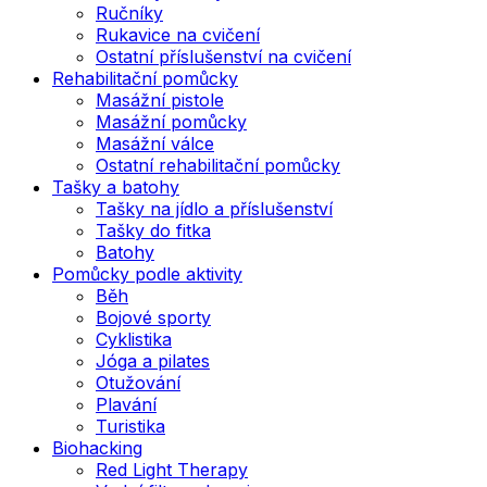
Ručníky
Rukavice na cvičení
Ostatní příslušenství na cvičení
Rehabilitační pomůcky
Masážní pistole
Masážní pomůcky
Masážní válce
Ostatní rehabilitační pomůcky
Tašky a batohy
Tašky na jídlo a příslušenství
Tašky do fitka
Batohy
Pomůcky podle aktivity
Běh
Bojové sporty
Cyklistika
Jóga a pilates
Otužování
Plavání
Turistika
Biohacking
Red Light Therapy