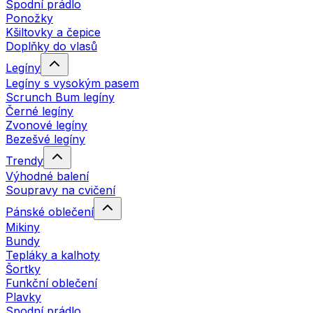
Spodní prádlo
Ponožky
Kšiltovky a čepice
Doplňky do vlasů
Legíny
Legíny s vysokým pasem
Scrunch Bum legíny
Černé legíny
Zvonové legíny
Bezešvé legíny
Trendy
Výhodné balení
Soupravy na cvičení
Pánské oblečení
Mikiny
Bundy
Tepláky a kalhoty
Šortky
Funkční oblečení
Plavky
Spodní prádlo