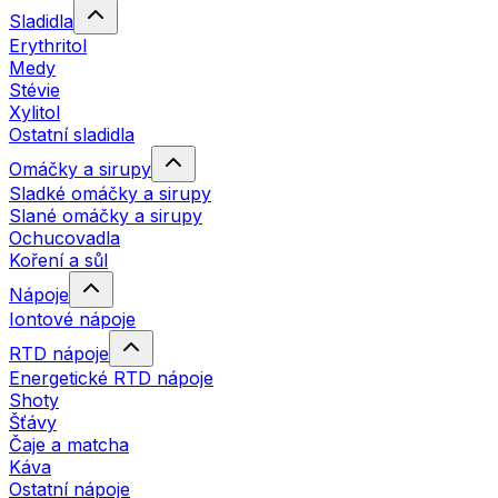
Sladidla
Erythritol
Medy
Stévie
Xylitol
Ostatní sladidla
Omáčky a sirupy
Sladké omáčky a sirupy
Slané omáčky a sirupy
Ochucovadla
Koření a sůl
Nápoje
Iontové nápoje
RTD nápoje
Energetické RTD nápoje
Shoty
Šťávy
Čaje a matcha
Káva
Ostatní nápoje