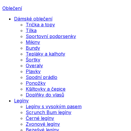
Oblečení
Dámské oblečení
Trička a topy
Tílka
Sportovní podprsenky
Mikiny
Bundy
Tepláky a kalhoty
Šortky
Overaly
Plavky
Spodní prádlo
Ponožky
Kšiltovky a čepice
Doplňky do vlasů
Legíny
Legíny s vysokým pasem
Scrunch Bum legíny
Černé legíny
Zvonové legíny
Bezešvé legíny