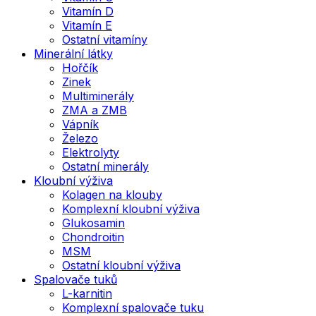
Vitamín D
Vitamín E
Ostatní vitamíny
Minerální látky
Hořčík
Zinek
Multiminerály
ZMA a ZMB
Vápník
Železo
Elektrolyty
Ostatní minerály
Kloubní výživa
Kolagen na klouby
Komplexní kloubní výživa
Glukosamin
Chondroitin
MSM
Ostatní kloubní výživa
Spalovače tuků
L-karnitin
Komplexní spalovače tuku