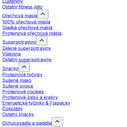
Luštěniny
Ostatní fitness jídlo
Ořechová másla
100% ořechová másla
Sladká ořechová másla
Proteinová ořechová másla
Superpotraviny
Zelené superpotraviny
Vláknina
Ostatní superpotraviny
Snacky
Proteinové tyčinky
Sušené maso
Sušené ovoce
Proteinové cookies
Proteinové čipsy a krekry
Energetické tyčinky & Flapjacky
Čokolády
Ostatní snacky
Ochucovadla a sladidla