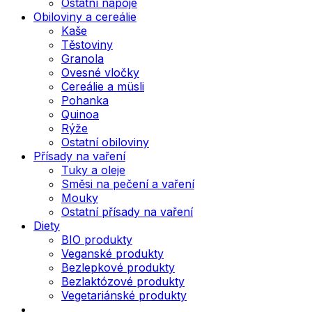
Ostatní nápoje
Obiloviny a cereálie
Kaše
Těstoviny
Granola
Ovesné vločky
Cereálie a müsli
Pohanka
Quinoa
Rýže
Ostatní obiloviny
Přísady na vaření
Tuky a oleje
Směsi na pečení a vaření
Mouky
Ostatní přísady na vaření
Diety
BIO produkty
Veganské produkty
Bezlepkové produkty
Bezlaktózové produkty
Vegetariánské produkty