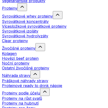
Vegetariánské produkty
Proteiny
Syrovátkové whey proteiny
Syrovátkové koncentráty
Vícesložkové syrovátkové proteiny
Syrovátkové izoláty
Syrovátkové hydrolyzáty
Clear proteiny
Živočišné proteiny
Kolagen
Hovězí beef protein
Noční proteiny
Ostatní živočišné proteiny
Náhrada stravy
Práškové náhrady stravy
Proteinové ready to drink nápoje
Proteiny podle účelu
Proteiny na růst svalů
Proteiny na hubnutí