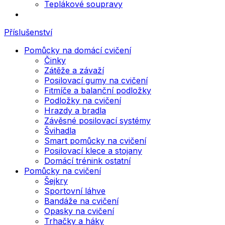
Teplákové soupravy
Příslušenství
Pomůcky na domácí cvičení
Činky
Zátěže a závaží
Posilovací gumy na cvičení
Fitmíče a balanční podložky
Podložky na cvičení
Hrazdy a bradla
Závěsné posilovací systémy
Švihadla
Smart pomůcky na cvičení
Posilovací klece a stojany
Domácí trénink ostatní
Pomůcky na cvičení
Šejkry
Sportovní láhve
Bandáže na cvičení
Opasky na cvičení
Trhačky a háky