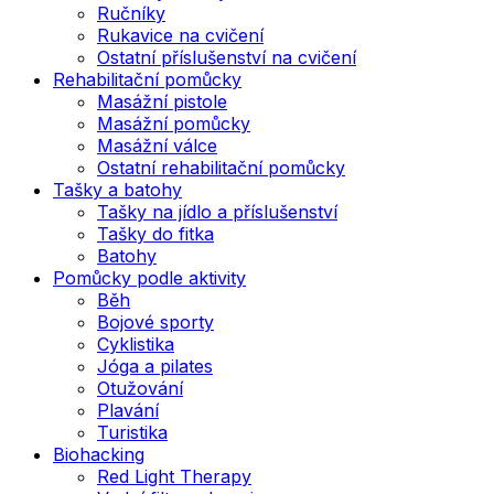
Ručníky
Rukavice na cvičení
Ostatní příslušenství na cvičení
Rehabilitační pomůcky
Masážní pistole
Masážní pomůcky
Masážní válce
Ostatní rehabilitační pomůcky
Tašky a batohy
Tašky na jídlo a příslušenství
Tašky do fitka
Batohy
Pomůcky podle aktivity
Běh
Bojové sporty
Cyklistika
Jóga a pilates
Otužování
Plavání
Turistika
Biohacking
Red Light Therapy