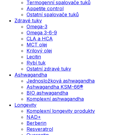
Termogenní spalovače tuků
Appetite control
Ostatní spalovače tuků
Zdravé tuky
Omega-3
Omega 3-6-9
CLA a HCA
MCT olej
Krilový olej
Lecitin
Rybí tuk
Ostatní zdravé tuky
Ashwagandha
Jednosložková ashwagandha
Ashwagandha KSM-66®
BIO ashwagandha
Komplexní ashwagandha
Longevity
Komplexní longevity produkty
NAD+
Berberin
Resveratrol
Quercetin