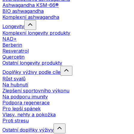
Ashwagandha KSM-66®
BIO ashwagandha
Komplexní ashwagandha
Longevity
Komplexní longevity produkty
NAD+
Berberin
Resveratrol
Quercetin
Ostatní longevity produkty
Doplňky výživy podle cíle
Růst svalů
Na hubnutí
Zlepšení sportovního výkonu
Na podporu imunity
Podpora regenerace
Pro lepší spánek
Vlasy, nehty a pokožka
Proti stresu
Ostatní doplňky výživy