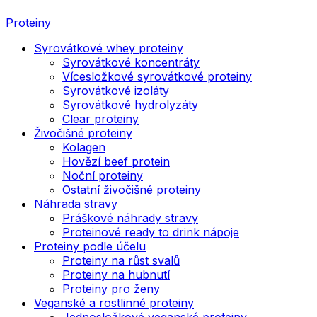
Proteiny
Syrovátkové whey proteiny
Syrovátkové koncentráty
Vícesložkové syrovátkové proteiny
Syrovátkové izoláty
Syrovátkové hydrolyzáty
Clear proteiny
Živočišné proteiny
Kolagen
Hovězí beef protein
Noční proteiny
Ostatní živočišné proteiny
Náhrada stravy
Práškové náhrady stravy
Proteinové ready to drink nápoje
Proteiny podle účelu
Proteiny na růst svalů
Proteiny na hubnutí
Proteiny pro ženy
Veganské a rostlinné proteiny
Jednosložkové veganské proteiny