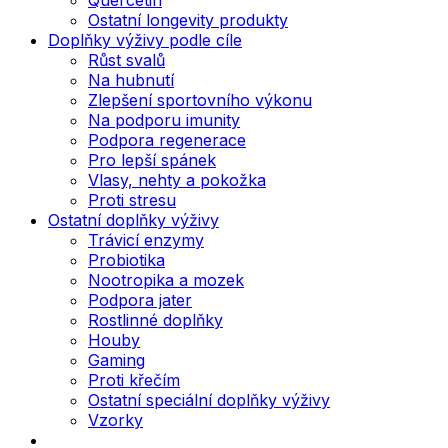
Ostatní longevity produkty
Doplňky výživy podle cíle
Růst svalů
Na hubnutí
Zlepšení sportovního výkonu
Na podporu imunity
Podpora regenerace
Pro lepší spánek
Vlasy, nehty a pokožka
Proti stresu
Ostatní doplňky výživy
Trávicí enzymy
Probiotika
Nootropika a mozek
Podpora jater
Rostlinné doplňky
Houby
Gaming
Proti křečím
Ostatní speciální doplňky výživy
Vzorky