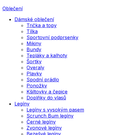
Oblečení
Dámské oblečení
Trička a topy
Tílka
Sportovní podprsenky
Mikiny
Bundy
Tepláky a kalhoty
Šortky
Overaly
Plavky
Spodní prádlo
Ponožky
Kšiltovky a čepice
Doplňky do vlasů
Legíny
Legíny s vysokým pasem
Scrunch Bum legíny
Černé legíny
Zvonové legíny
Bezešvé legíny