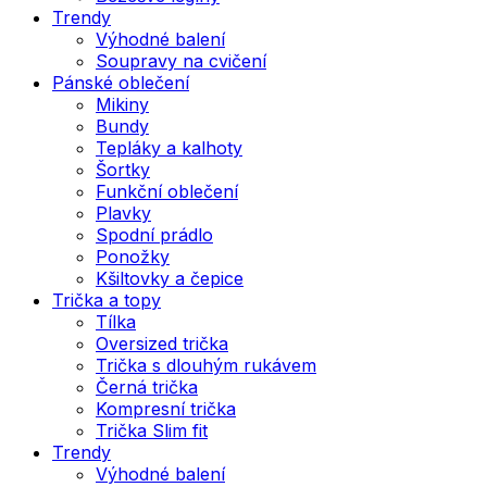
Trendy
Výhodné balení
Soupravy na cvičení
Pánské oblečení
Mikiny
Bundy
Tepláky a kalhoty
Šortky
Funkční oblečení
Plavky
Spodní prádlo
Ponožky
Kšiltovky a čepice
Trička a topy
Tílka
Oversized trička
Trička s dlouhým rukávem
Černá trička
Kompresní trička
Trička Slim fit
Trendy
Výhodné balení