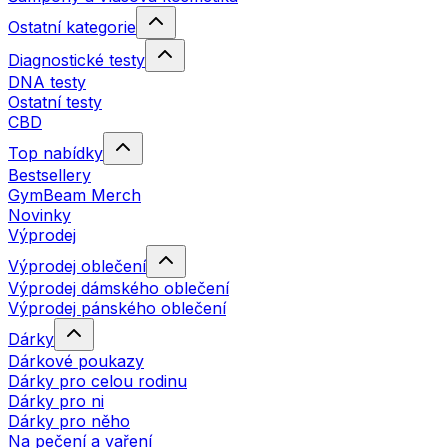
Ostatní kategorie
Diagnostické testy
DNA testy
Ostatní testy
CBD
Top nabídky
Bestsellery
GymBeam Merch
Novinky
Výprodej
Výprodej oblečení
Výprodej dámského oblečení
Výprodej pánského oblečení
Dárky
Dárkové poukazy
Dárky pro celou rodinu
Dárky pro ni
Dárky pro něho
Na pečení a vaření