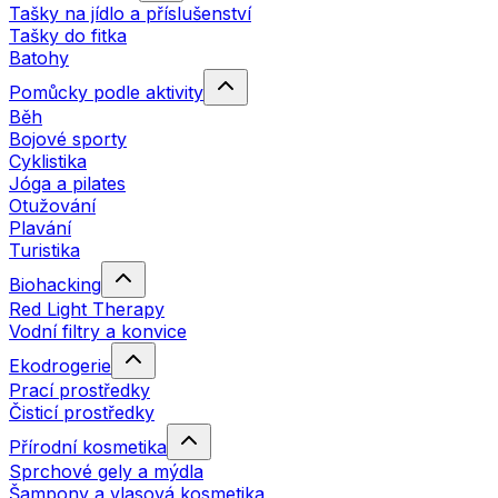
Tašky na jídlo a příslušenství
Tašky do fitka
Batohy
Pomůcky podle aktivity
Běh
Bojové sporty
Cyklistika
Jóga a pilates
Otužování
Plavání
Turistika
Biohacking
Red Light Therapy
Vodní filtry a konvice
Ekodrogerie
Prací prostředky
Čisticí prostředky
Přírodní kosmetika
Sprchové gely a mýdla
Šampony a vlasová kosmetika