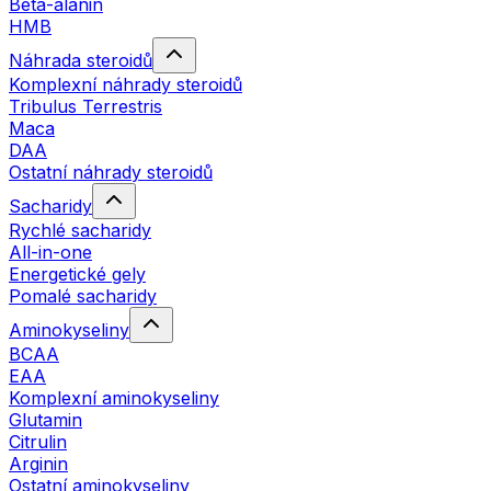
Beta-alanin
HMB
Náhrada steroidů
Komplexní náhrady steroidů
Tribulus Terrestris
Maca
DAA
Ostatní náhrady steroidů
Sacharidy
Rychlé sacharidy
All-in-one
Energetické gely
Pomalé sacharidy
Aminokyseliny
BCAA
EAA
Komplexní aminokyseliny
Glutamin
Citrulin
Arginin
Ostatní aminokyseliny