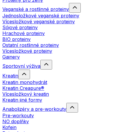
Proteiny pro ženy
Veganské a rostlinné proteiny
Jednosložkové veganské proteiny
Vícesložkové veganské proteiny
Sójové proteiny
Hrachové proteiny
BIO proteiny
Ostatní rostlinné proteiny
Vícesložkové proteiny
Gainery
Sportovní výživa
Kreatin
Kreatin monohydrát
Kreatin Creapure®
Vícesložkový kreatin
Kreatin jiné formy
Anabolizéry a pre-workouty
Pre-workouty
NO doplňky
Kofein