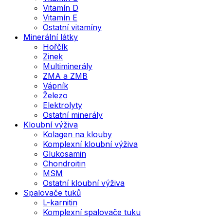
Vitamín D
Vitamín E
Ostatní vitamíny
Minerální látky
Hořčík
Zinek
Multiminerály
ZMA a ZMB
Vápník
Železo
Elektrolyty
Ostatní minerály
Kloubní výživa
Kolagen na klouby
Komplexní kloubní výživa
Glukosamin
Chondroitin
MSM
Ostatní kloubní výživa
Spalovače tuků
L-karnitin
Komplexní spalovače tuku