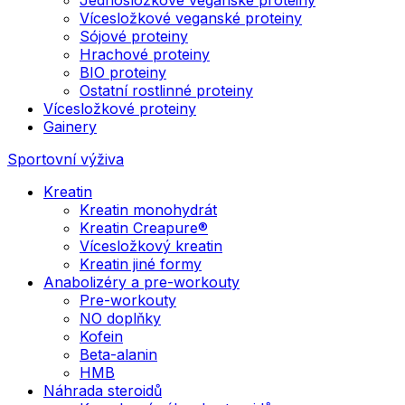
Vícesložkové veganské proteiny
Sójové proteiny
Hrachové proteiny
BIO proteiny
Ostatní rostlinné proteiny
Vícesložkové proteiny
Gainery
Sportovní výživa
Kreatin
Kreatin monohydrát
Kreatin Creapure®
Vícesložkový kreatin
Kreatin jiné formy
Anabolizéry a pre-workouty
Pre-workouty
NO doplňky
Kofein
Beta-alanin
HMB
Náhrada steroidů