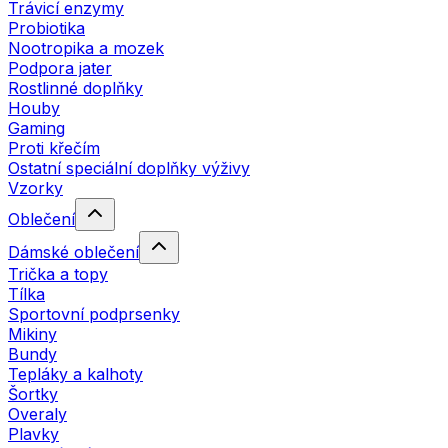
Trávicí enzymy
Probiotika
Nootropika a mozek
Podpora jater
Rostlinné doplňky
Houby
Gaming
Proti křečím
Ostatní speciální doplňky výživy
Vzorky
Oblečení
Dámské oblečení
Trička a topy
Tílka
Sportovní podprsenky
Mikiny
Bundy
Tepláky a kalhoty
Šortky
Overaly
Plavky