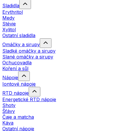
Sladidla
Erythritol
Medy
Stévie
Xylitol
Ostatní sladidla
Omáčky a sirupy
Sladké omáčky a sirupy
Slané omáčky a sirupy
Ochucovadla
Koření a sůl
Nápoje
Iontové nápoje
RTD nápoje
Energetické RTD nápoje
Shoty
Šťávy
Čaje a matcha
Káva
Ostatní nápoje