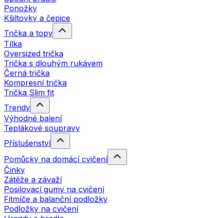
Ponožky
Kšiltovky a čepice
Trička a topy
Tílka
Oversized trička
Trička s dlouhým rukávem
Černá trička
Kompresní trička
Trička Slim fit
Trendy
Výhodné balení
Teplákové soupravy
Příslušenství
Pomůcky na domácí cvičení
Činky
Zátěže a závaží
Posilovací gumy na cvičení
Fitmíče a balanční podložky
Podložky na cvičení