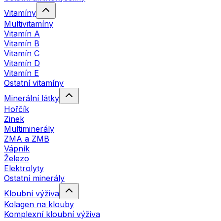
Vitamíny
Multivitamíny
Vitamín A
Vitamín B
Vitamín C
Vitamín D
Vitamín E
Ostatní vitamíny
Minerální látky
Hořčík
Zinek
Multiminerály
ZMA a ZMB
Vápník
Železo
Elektrolyty
Ostatní minerály
Kloubní výživa
Kolagen na klouby
Komplexní kloubní výživa