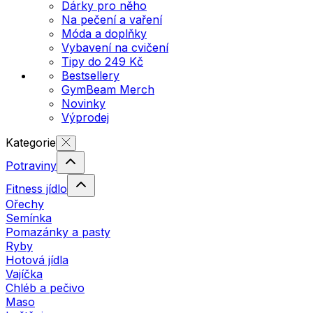
Dárky pro něho
Na pečení a vaření
Móda a doplňky
Vybavení na cvičení
Tipy do 249 Kč
Bestsellery
GymBeam Merch
Novinky
Výprodej
Kategorie
Potraviny
Fitness jídlo
Ořechy
Semínka
Pomazánky a pasty
Ryby
Hotová jídla
Vajíčka
Chléb a pečivo
Maso