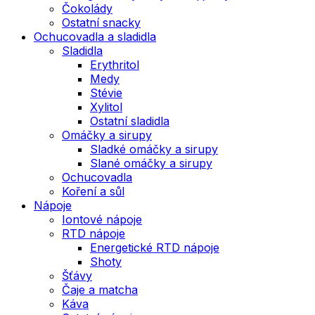
Čokolády
Ostatní snacky
Ochucovadla a sladidla
Sladidla
Erythritol
Medy
Stévie
Xylitol
Ostatní sladidla
Omáčky a sirupy
Sladké omáčky a sirupy
Slané omáčky a sirupy
Ochucovadla
Koření a sůl
Nápoje
Iontové nápoje
RTD nápoje
Energetické RTD nápoje
Shoty
Šťávy
Čaje a matcha
Káva