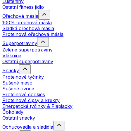
Luštěniny
Ostatní fitness jídlo
Ořechová másla
100% ořechová másla
Sladká ořechová másla
Proteinová ořechová másla
Superpotraviny
Zelené superpotraviny
Vláknina
Ostatní superpotraviny
Snacky
Proteinové tyčinky
Sušené maso
Sušené ovoce
Proteinové cookies
Proteinové čipsy a krekry
Energetické tyčinky & Flapjacky
Čokolády
Ostatní snacky
Ochucovadla a sladidla