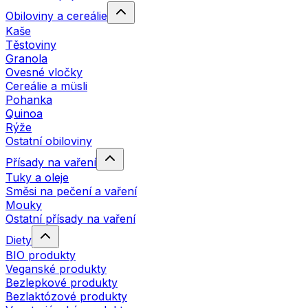
Obiloviny a cereálie
Kaše
Těstoviny
Granola
Ovesné vločky
Cereálie a müsli
Pohanka
Quinoa
Rýže
Ostatní obiloviny
Přísady na vaření
Tuky a oleje
Směsi na pečení a vaření
Mouky
Ostatní přísady na vaření
Diety
BIO produkty
Veganské produkty
Bezlepkové produkty
Bezlaktózové produkty