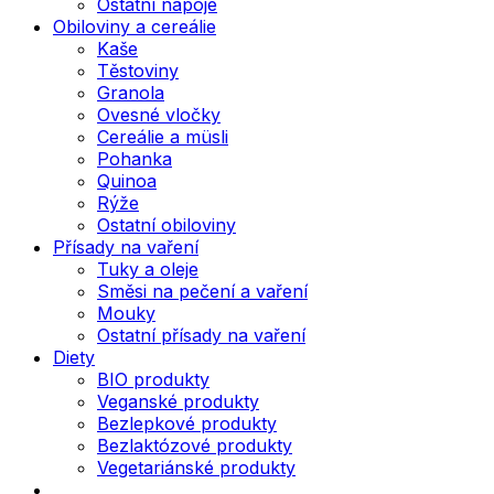
Ostatní nápoje
Obiloviny a cereálie
Kaše
Těstoviny
Granola
Ovesné vločky
Cereálie a müsli
Pohanka
Quinoa
Rýže
Ostatní obiloviny
Přísady na vaření
Tuky a oleje
Směsi na pečení a vaření
Mouky
Ostatní přísady na vaření
Diety
BIO produkty
Veganské produkty
Bezlepkové produkty
Bezlaktózové produkty
Vegetariánské produkty