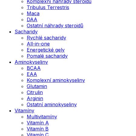
Komplexní náhrady steroidů
Tribulus Terrestris
Maca
DAA
Ostatní náhrady steroidů
Sacharidy
Rychlé sacharidy
All-in-one
Energetické gely
Pomalé sacharidy
Aminokyseliny
BCAA
EAA
Komplexní aminokyseliny
Glutamin
Citrulin
Arginin
Ostatní aminokyseliny
Vitamíny
Multivitamíny
Vitamín A
Vitamín B
Vitamín C