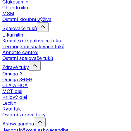
Glukosamin
Chondroitin
MSM
Ostatní kloubní výživa
Spalovače tuků
L-karnitin
Komplexní spalovače tuku
Termogenní spalovače tuků
Appetite control
Ostatní spalovače tuků
Zdravé tuky
Omega-3
Omega 3-6-9
CLA a HCA
MCT olej
Krilový olej
Lecitin
Rybí tuk
Ostatní zdravé tuky
Ashwagandha
Jednosložková ashwagandha