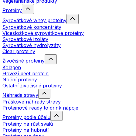
Vegetariánské produkty
Proteiny
Syrovátkové whey proteiny
Syrovátkové koncentráty
Vícesložkové syrovátkové proteiny
Syrovátkové izoláty
Syrovátkové hydrolyzáty
Clear proteiny
Živočišné proteiny
Kolagen
Hovězí beef protein
Noční proteiny
Ostatní živočišné proteiny
Náhrada stravy
Práškové náhrady stravy
Proteinové ready to drink nápoje
Proteiny podle účelu
Proteiny na růst svalů
Proteiny na hubnutí