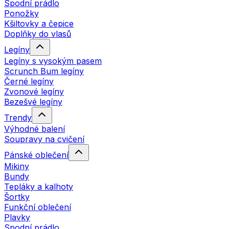
Spodní prádlo
Ponožky
Kšiltovky a čepice
Doplňky do vlasů
Legíny
Legíny s vysokým pasem
Scrunch Bum legíny
Černé legíny
Zvonové legíny
Bezešvé legíny
Trendy
Výhodné balení
Soupravy na cvičení
Pánské oblečení
Mikiny
Bundy
Tepláky a kalhoty
Šortky
Funkční oblečení
Plavky
Spodní prádlo