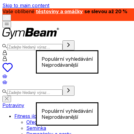
Skip to main content
Vaše oblíbené
těstoviny a omáčky
se slevou až 20 %
Populární vyhledávání
Nejprodávanější
Potraviny
Populární vyhledávání
Fitness jídlo
Nejprodávanější
Ořechy
Semínka
Pomazánky a pasty