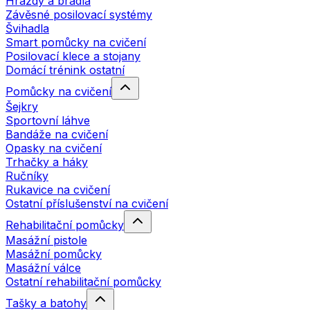
Hrazdy a bradla
Závěsné posilovací systémy
Švihadla
Smart pomůcky na cvičení
Posilovací klece a stojany
Domácí trénink ostatní
Pomůcky na cvičení
Šejkry
Sportovní láhve
Bandáže na cvičení
Opasky na cvičení
Trhačky a háky
Ručníky
Rukavice na cvičení
Ostatní příslušenství na cvičení
Rehabilitační pomůcky
Masážní pistole
Masážní pomůcky
Masážní válce
Ostatní rehabilitační pomůcky
Tašky a batohy