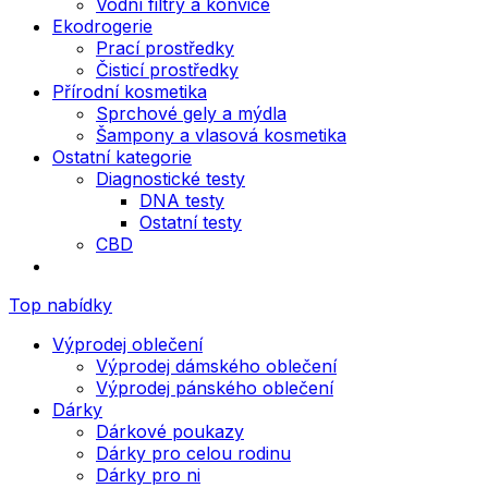
Vodní filtry a konvice
Ekodrogerie
Prací prostředky
Čisticí prostředky
Přírodní kosmetika
Sprchové gely a mýdla
Šampony a vlasová kosmetika
Ostatní kategorie
Diagnostické testy
DNA testy
Ostatní testy
CBD
Top nabídky
Výprodej oblečení
Výprodej dámského oblečení
Výprodej pánského oblečení
Dárky
Dárkové poukazy
Dárky pro celou rodinu
Dárky pro ni