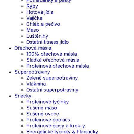
Ryby
Hotová jídla
Vajíčka
Chléb a pečivo
Maso
Luštěniny
Ostatní fitness jídlo
Ořechová másla
100% ořechová másla
Sladká ořechová másla
Proteinová ořechová másla
Superpotraviny
Zelené superpotraviny
Vláknina
Ostatní superpotraviny
Snacky
Proteinové tyčinky
Sušené maso
Sušené ovoce
Proteinové cookies
Proteinové čipsy a krekry
Energetické tyčinky & Flapjacky