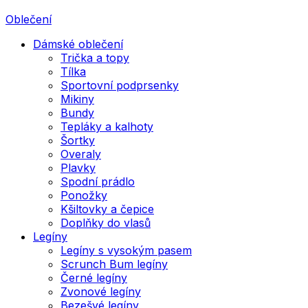
Oblečení
Dámské oblečení
Trička a topy
Tílka
Sportovní podprsenky
Mikiny
Bundy
Tepláky a kalhoty
Šortky
Overaly
Plavky
Spodní prádlo
Ponožky
Kšiltovky a čepice
Doplňky do vlasů
Legíny
Legíny s vysokým pasem
Scrunch Bum legíny
Černé legíny
Zvonové legíny
Bezešvé legíny