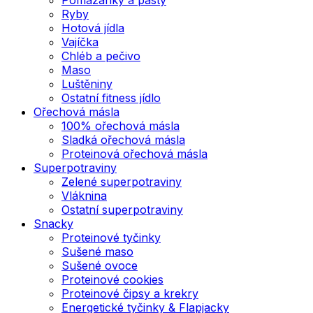
Ryby
Hotová jídla
Vajíčka
Chléb a pečivo
Maso
Luštěniny
Ostatní fitness jídlo
Ořechová másla
100% ořechová másla
Sladká ořechová másla
Proteinová ořechová másla
Superpotraviny
Zelené superpotraviny
Vláknina
Ostatní superpotraviny
Snacky
Proteinové tyčinky
Sušené maso
Sušené ovoce
Proteinové cookies
Proteinové čipsy a krekry
Energetické tyčinky & Flapjacky