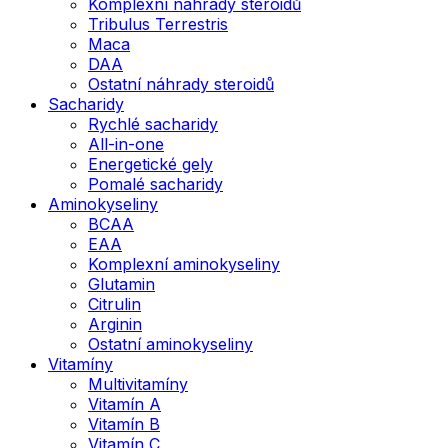
Komplexní náhrady steroidů
Tribulus Terrestris
Maca
DAA
Ostatní náhrady steroidů
Sacharidy
Rychlé sacharidy
All-in-one
Energetické gely
Pomalé sacharidy
Aminokyseliny
BCAA
EAA
Komplexní aminokyseliny
Glutamin
Citrulin
Arginin
Ostatní aminokyseliny
Vitamíny
Multivitamíny
Vitamín A
Vitamín B
Vitamín C