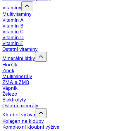
Vitamíny
Multivitamíny
Vitamín A
Vitamín B
Vitamín C
Vitamín D
Vitamín E
Ostatní vitamíny
Minerální látky
Hořčík
Zinek
Multiminerály
ZMA a ZMB
Vápník
Železo
Elektrolyty
Ostatní minerály
Kloubní výživa
Kolagen na klouby
Komplexní kloubní výživa