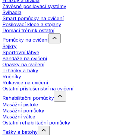
Hrazdy a bradla
Závěsné posilovací systémy
Švihadla
Smart pomůcky na cvičení
Posilovací klece a stojany
Domácí trénink ostatní
Pomůcky na cvičení
Šejkry
Sportovní láhve
Bandáže na cvičení
Opasky na cvičení
Trhačky a háky
Ručníky
Rukavice na cvičení
Ostatní příslušenství na cvičení
Rehabilitační pomůcky
Masážní pistole
Masážní pomůcky
Masážní válce
Ostatní rehabilitační pomůcky
Tašky a batohy