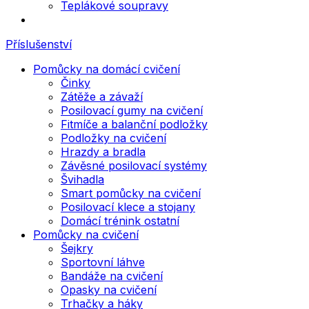
Teplákové soupravy
Příslušenství
Pomůcky na domácí cvičení
Činky
Zátěže a závaží
Posilovací gumy na cvičení
Fitmíče a balanční podložky
Podložky na cvičení
Hrazdy a bradla
Závěsné posilovací systémy
Švihadla
Smart pomůcky na cvičení
Posilovací klece a stojany
Domácí trénink ostatní
Pomůcky na cvičení
Šejkry
Sportovní láhve
Bandáže na cvičení
Opasky na cvičení
Trhačky a háky