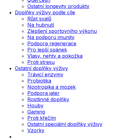
Ostatní longevity produkty
Doplňky výživy podle cíle
Růst svalů
Na hubnutí
Zlepšení sportovního výkonu
Na podporu imunity
Podpora regenerace
Pro lepší spánek
Vlasy, nehty a pokožka
Proti stresu
Ostatní doplňky výživy
Trávicí enzymy
Probiotika
Nootropika a mozek
Podpora jater
Rostlinné doplňky
Houby
Gaming
Proti křečím
Ostatní speciální doplňky výživy
Vzorky