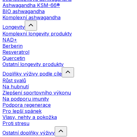
Ashwagandha KSM-66®
BIO ashwagandha
Komplexní ashwagandha
Longevity
Komplexní longevity produkty
NAD+
Berberin
Resveratrol
Quercetin
Ostatní longevity produkty
Doplňky výživy podle cíle
Růst svalů
Na hubnutí
Zlepšení sportovního výkonu
Na podporu imunity
Podpora regenerace
Pro lepší spánek
Vlasy, nehty a pokožka
Proti stresu
Ostatní doplňky výživy