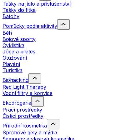
Tašky na jídlo a příslušenství
Tašky do fitka
Batohy
Pomůcky podle aktivity
Běh
Bojové sporty
Cyklistika
Jóga a pilates
Otužování
Plavání
Turistika
Biohacking
Red Light Therapy
Vodní filtry a konvice
Ekodrogerie
Prací prostředky
Čisticí prostředky
Přírodní kosmetika
Sprchové gely a mýdla
Šampony a vlasová kosmetika