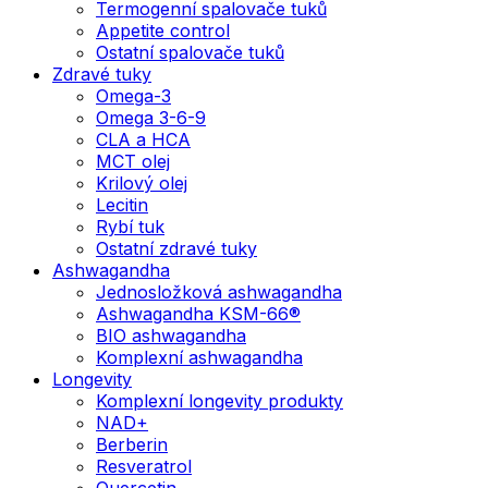
Termogenní spalovače tuků
Appetite control
Ostatní spalovače tuků
Zdravé tuky
Omega-3
Omega 3-6-9
CLA a HCA
MCT olej
Krilový olej
Lecitin
Rybí tuk
Ostatní zdravé tuky
Ashwagandha
Jednosložková ashwagandha
Ashwagandha KSM-66®
BIO ashwagandha
Komplexní ashwagandha
Longevity
Komplexní longevity produkty
NAD+
Berberin
Resveratrol
Quercetin