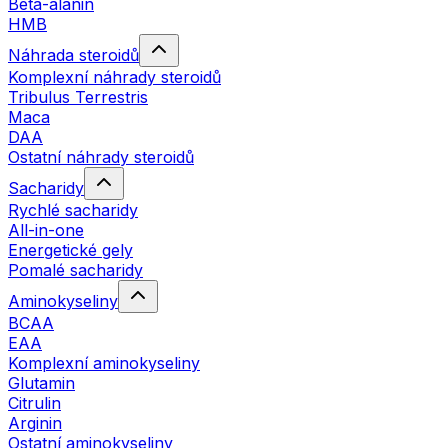
Beta-alanin
HMB
Náhrada steroidů
Komplexní náhrady steroidů
Tribulus Terrestris
Maca
DAA
Ostatní náhrady steroidů
Sacharidy
Rychlé sacharidy
All-in-one
Energetické gely
Pomalé sacharidy
Aminokyseliny
BCAA
EAA
Komplexní aminokyseliny
Glutamin
Citrulin
Arginin
Ostatní aminokyseliny