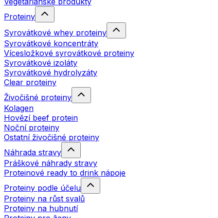
Vegetariánské produkty
Proteiny
Syrovátkové whey proteiny
Syrovátkové koncentráty
Vícesložkové syrovátkové proteiny
Syrovátkové izoláty
Syrovátkové hydrolyzáty
Clear proteiny
Živočišné proteiny
Kolagen
Hovězí beef protein
Noční proteiny
Ostatní živočišné proteiny
Náhrada stravy
Práškové náhrady stravy
Proteinové ready to drink nápoje
Proteiny podle účelu
Proteiny na růst svalů
Proteiny na hubnutí