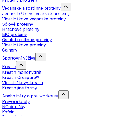
Proteiny pro ženy
Veganské a rostlinné proteiny
Jednosložkové veganské proteiny
Vícesložkové veganské proteiny
Sójové proteiny
Hrachové proteiny
BIO proteiny
Ostatní rostlinné proteiny
Vícesložkové proteiny
Gainery
Sportovní výživa
Kreatin
Kreatin monohydrát
Kreatin Creapure®
Vícesložkový kreatin
Kreatin jiné formy
Anabolizéry a pre-workouty
Pre-workouty
NO doplňky
Kofein