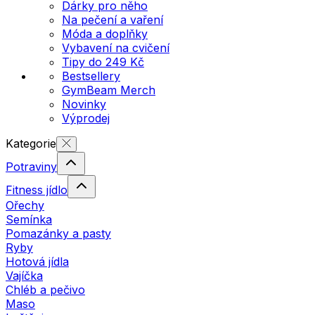
Dárky pro něho
Na pečení a vaření
Móda a doplňky
Vybavení na cvičení
Tipy do 249 Kč
Bestsellery
GymBeam Merch
Novinky
Výprodej
Kategorie
Potraviny
Fitness jídlo
Ořechy
Semínka
Pomazánky a pasty
Ryby
Hotová jídla
Vajíčka
Chléb a pečivo
Maso