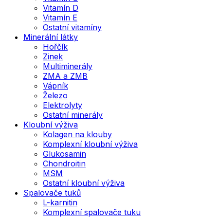
Vitamín D
Vitamín E
Ostatní vitamíny
Minerální látky
Hořčík
Zinek
Multiminerály
ZMA a ZMB
Vápník
Železo
Elektrolyty
Ostatní minerály
Kloubní výživa
Kolagen na klouby
Komplexní kloubní výživa
Glukosamin
Chondroitin
MSM
Ostatní kloubní výživa
Spalovače tuků
L-karnitin
Komplexní spalovače tuku