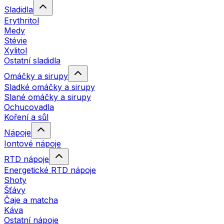
Sladidla
Erythritol
Medy
Stévie
Xylitol
Ostatní sladidla
Omáčky a sirupy
Sladké omáčky a sirupy
Slané omáčky a sirupy
Ochucovadla
Koření a sůl
Nápoje
Iontové nápoje
RTD nápoje
Energetické RTD nápoje
Shoty
Šťávy
Čaje a matcha
Káva
Ostatní nápoje