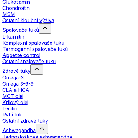
Glukosamin
Chondroitin
MSM
Ostatní kloubní výživa
Spalovače tuků
L-karnitin
Komplexní spalovače tuku
Termogenní spalovače tuků
Appetite control
Ostatní spalovače tuků
Zdravé tuky
Omega-3
Omega 3-6-9
CLA a HCA
MCT olej
Krilový olej
Lecitin
Rybí tuk
Ostatní zdravé tuky
Ashwagandha
Jednosložková ashwagandha