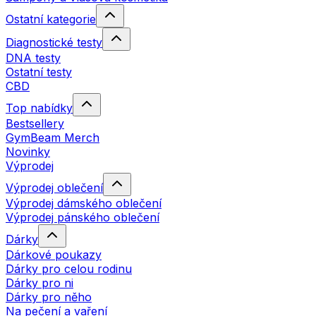
Ostatní kategorie
Diagnostické testy
DNA testy
Ostatní testy
CBD
Top nabídky
Bestsellery
GymBeam Merch
Novinky
Výprodej
Výprodej oblečení
Výprodej dámského oblečení
Výprodej pánského oblečení
Dárky
Dárkové poukazy
Dárky pro celou rodinu
Dárky pro ni
Dárky pro něho
Na pečení a vaření