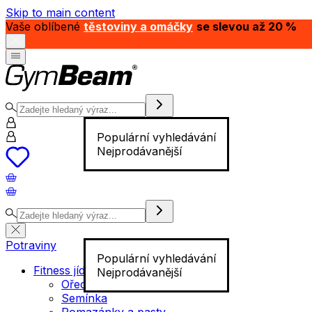
Skip to main content
Vaše oblíbené
těstoviny a omáčky
se slevou až 20 %
Populární vyhledávání
Nejprodávanější
Potraviny
Populární vyhledávání
Fitness jídlo
Nejprodávanější
Ořechy
Semínka
Pomazánky a pasty