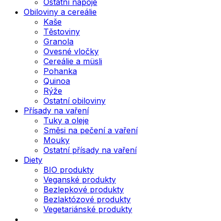
Ostatní nápoje
Obiloviny a cereálie
Kaše
Těstoviny
Granola
Ovesné vločky
Cereálie a müsli
Pohanka
Quinoa
Rýže
Ostatní obiloviny
Přísady na vaření
Tuky a oleje
Směsi na pečení a vaření
Mouky
Ostatní přísady na vaření
Diety
BIO produkty
Veganské produkty
Bezlepkové produkty
Bezlaktózové produkty
Vegetariánské produkty