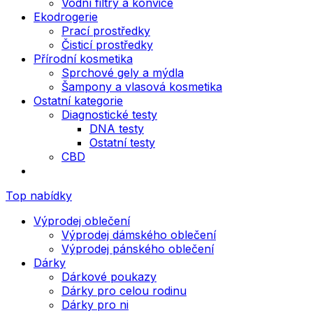
Vodní filtry a konvice
Ekodrogerie
Prací prostředky
Čisticí prostředky
Přírodní kosmetika
Sprchové gely a mýdla
Šampony a vlasová kosmetika
Ostatní kategorie
Diagnostické testy
DNA testy
Ostatní testy
CBD
Top nabídky
Výprodej oblečení
Výprodej dámského oblečení
Výprodej pánského oblečení
Dárky
Dárkové poukazy
Dárky pro celou rodinu
Dárky pro ni