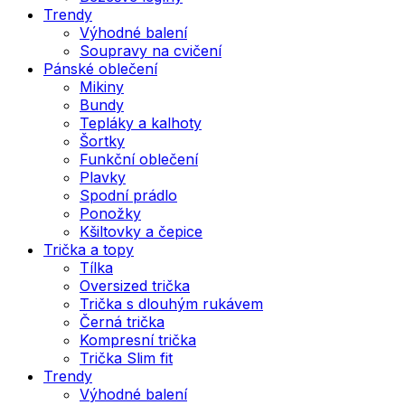
Trendy
Výhodné balení
Soupravy na cvičení
Pánské oblečení
Mikiny
Bundy
Tepláky a kalhoty
Šortky
Funkční oblečení
Plavky
Spodní prádlo
Ponožky
Kšiltovky a čepice
Trička a topy
Tílka
Oversized trička
Trička s dlouhým rukávem
Černá trička
Kompresní trička
Trička Slim fit
Trendy
Výhodné balení