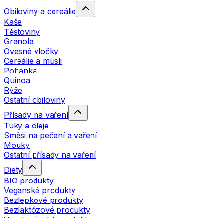
Obiloviny a cereálie
Kaše
Těstoviny
Granola
Ovesné vločky
Cereálie a müsli
Pohanka
Quinoa
Rýže
Ostatní obiloviny
Přísady na vaření
Tuky a oleje
Směsi na pečení a vaření
Mouky
Ostatní přísady na vaření
Diety
BIO produkty
Veganské produkty
Bezlepkové produkty
Bezlaktózové produkty