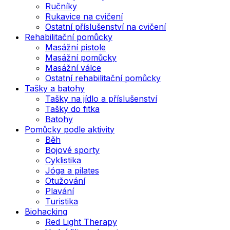
Ručníky
Rukavice na cvičení
Ostatní příslušenství na cvičení
Rehabilitační pomůcky
Masážní pistole
Masážní pomůcky
Masážní válce
Ostatní rehabilitační pomůcky
Tašky a batohy
Tašky na jídlo a příslušenství
Tašky do fitka
Batohy
Pomůcky podle aktivity
Běh
Bojové sporty
Cyklistika
Jóga a pilates
Otužování
Plavání
Turistika
Biohacking
Red Light Therapy