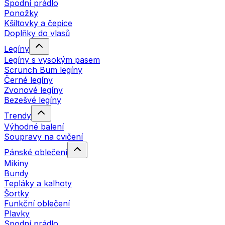
Spodní prádlo
Ponožky
Kšiltovky a čepice
Doplňky do vlasů
Legíny
Legíny s vysokým pasem
Scrunch Bum legíny
Černé legíny
Zvonové legíny
Bezešvé legíny
Trendy
Výhodné balení
Soupravy na cvičení
Pánské oblečení
Mikiny
Bundy
Tepláky a kalhoty
Šortky
Funkční oblečení
Plavky
Spodní prádlo