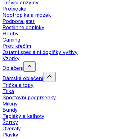
Trávicí enzymy
Probiotika
Nootropika a mozek
Podpora jater
Rostlinné doplňky
Houby
Gaming
Proti křečím
Ostatní speciální doplňky výživy
Vzorky
Oblečení
Dámské oblečení
Trička a topy
Tílka
Sportovní podprsenky
Mikiny
Bundy
Tepláky a kalhoty
Šortky
Overaly
Plavky