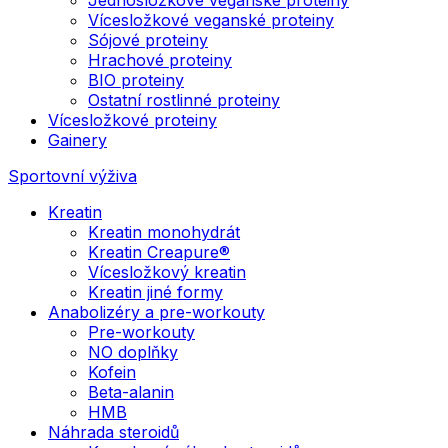
Vícesložkové veganské proteiny
Sójové proteiny
Hrachové proteiny
BIO proteiny
Ostatní rostlinné proteiny
Vícesložkové proteiny
Gainery
Sportovní výživa
Kreatin
Kreatin monohydrát
Kreatin Creapure®
Vícesložkový kreatin
Kreatin jiné formy
Anabolizéry a pre-workouty
Pre-workouty
NO doplňky
Kofein
Beta-alanin
HMB
Náhrada steroidů