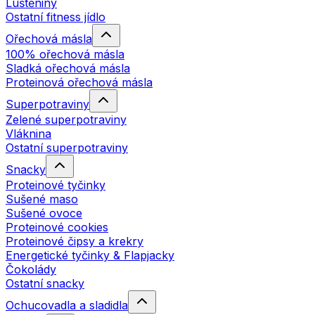
Luštěniny
Ostatní fitness jídlo
Ořechová másla
100% ořechová másla
Sladká ořechová másla
Proteinová ořechová másla
Superpotraviny
Zelené superpotraviny
Vláknina
Ostatní superpotraviny
Snacky
Proteinové tyčinky
Sušené maso
Sušené ovoce
Proteinové cookies
Proteinové čipsy a krekry
Energetické tyčinky & Flapjacky
Čokolády
Ostatní snacky
Ochucovadla a sladidla