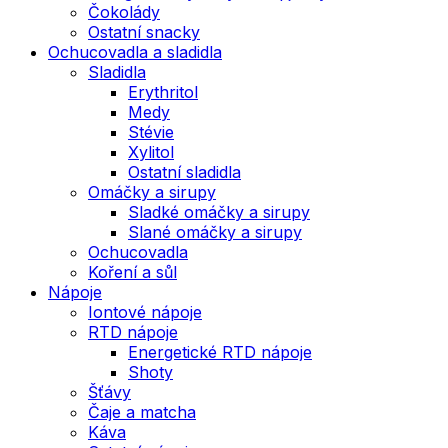
Čokolády
Ostatní snacky
Ochucovadla a sladidla
Sladidla
Erythritol
Medy
Stévie
Xylitol
Ostatní sladidla
Omáčky a sirupy
Sladké omáčky a sirupy
Slané omáčky a sirupy
Ochucovadla
Koření a sůl
Nápoje
Iontové nápoje
RTD nápoje
Energetické RTD nápoje
Shoty
Šťávy
Čaje a matcha
Káva