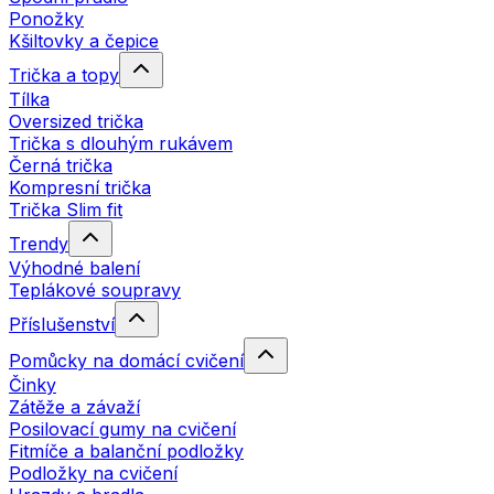
Ponožky
Kšiltovky a čepice
Trička a topy
Tílka
Oversized trička
Trička s dlouhým rukávem
Černá trička
Kompresní trička
Trička Slim fit
Trendy
Výhodné balení
Teplákové soupravy
Příslušenství
Pomůcky na domácí cvičení
Činky
Zátěže a závaží
Posilovací gumy na cvičení
Fitmíče a balanční podložky
Podložky na cvičení