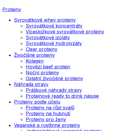
Proteiny
Syrovátkové whey proteiny
Syrovátkové koncentráty
Vícesložkové syrovátkové proteiny
Syrovátkové izoláty
Syrovátkové hydrolyzáty
Clear proteiny
Živočišné proteiny
Kolagen
Hovězí beef protein
Noční proteiny
Ostatní živočišné proteiny
Náhrada stravy
Práškové náhrady stravy
Proteinové ready to drink nápoje
Proteiny podle účelu
Proteiny na růst svalů
Proteiny na hubnutí
Proteiny pro ženy
Veganské a rostlinné proteiny
Jednosložkové veganské proteiny