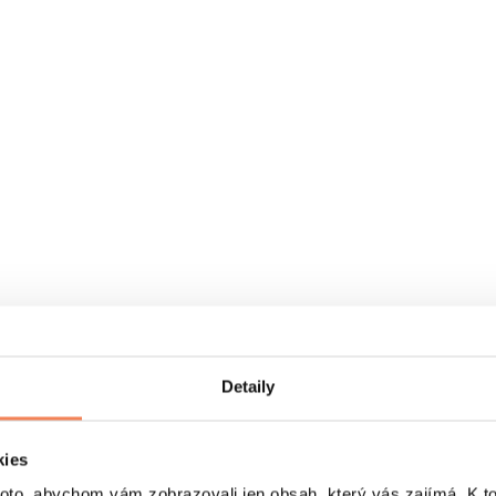
Detaily
kies
o, abychom vám zobrazovali jen obsah, který vás zajímá. K t