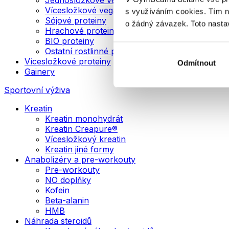
Vícesložkové veganské proteiny
s využíváním cookies. Tím 
Sójové proteiny
o žádný závazek. Toto nasta
Hrachové proteiny
BIO proteiny
Ostatní rostlinné proteiny
Vícesložkové proteiny
Odmítnout
Gainery
Sportovní výživa
Kreatin
Kreatin monohydrát
Kreatin Creapure®
Vícesložkový kreatin
Kreatin jiné formy
Anabolizéry a pre-workouty
Pre-workouty
NO doplňky
Kofein
Beta-alanin
HMB
Náhrada steroidů