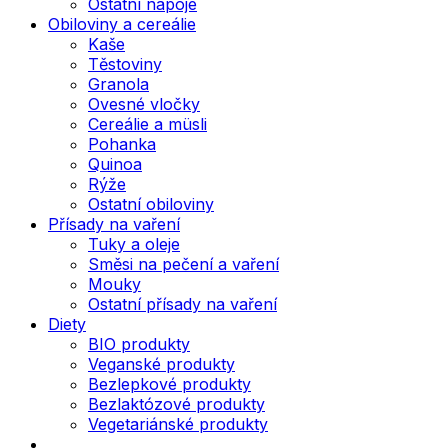
Ostatní nápoje
Obiloviny a cereálie
Kaše
Těstoviny
Granola
Ovesné vločky
Cereálie a müsli
Pohanka
Quinoa
Rýže
Ostatní obiloviny
Přísady na vaření
Tuky a oleje
Směsi na pečení a vaření
Mouky
Ostatní přísady na vaření
Diety
BIO produkty
Veganské produkty
Bezlepkové produkty
Bezlaktózové produkty
Vegetariánské produkty