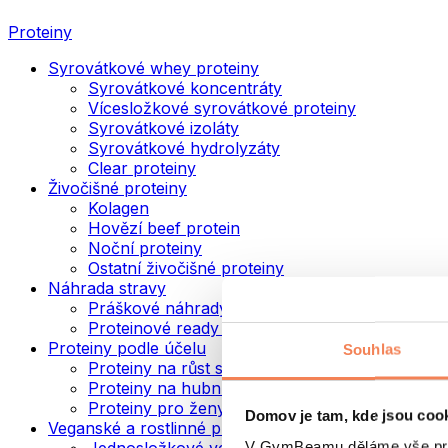
Proteiny
Syrovátkové whey proteiny
Syrovátkové koncentráty
Vícesložkové syrovátkové proteiny
Syrovátkové izoláty
Syrovátkové hydrolyzáty
Clear proteiny
Živočišné proteiny
Kolagen
Hovězí beef protein
Noční proteiny
Ostatní živočišné proteiny
Náhrada stravy
Práškové náhrady stravy
Proteinové ready to drink nápoje
Proteiny podle účelu
Souhlas
Proteiny na růst svalů
Proteiny na hubnutí
Proteiny pro ženy
Domov je tam, kde jsou coo
Veganské a rostlinné proteiny
V GymBeamu děláme vše prot
Jednosložkové veganské proteiny