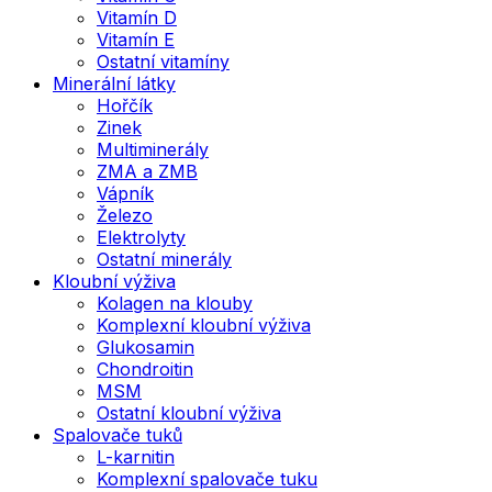
Vitamín D
Vitamín E
Ostatní vitamíny
Minerální látky
Hořčík
Zinek
Multiminerály
ZMA a ZMB
Vápník
Železo
Elektrolyty
Ostatní minerály
Kloubní výživa
Kolagen na klouby
Komplexní kloubní výživa
Glukosamin
Chondroitin
MSM
Ostatní kloubní výživa
Spalovače tuků
L-karnitin
Komplexní spalovače tuku