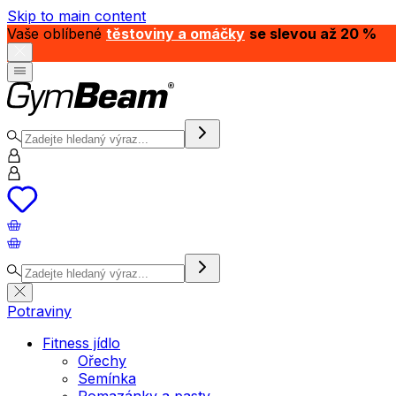
Skip to main content
Vaše oblíbené
těstoviny a omáčky
se slevou až 20 %
Potraviny
Fitness jídlo
Ořechy
Semínka
Pomazánky a pasty