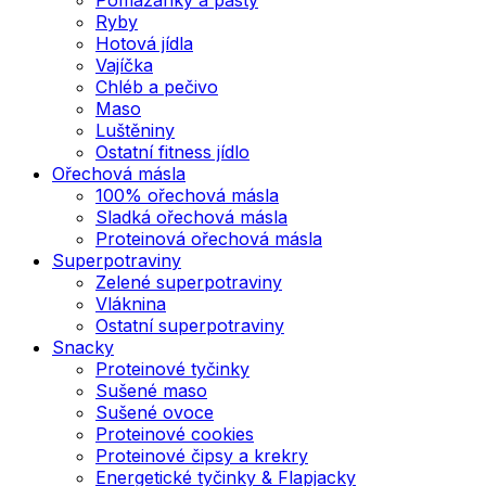
Ryby
Hotová jídla
Vajíčka
Chléb a pečivo
Maso
Luštěniny
Ostatní fitness jídlo
Ořechová másla
100% ořechová másla
Sladká ořechová másla
Proteinová ořechová másla
Superpotraviny
Zelené superpotraviny
Vláknina
Ostatní superpotraviny
Snacky
Proteinové tyčinky
Sušené maso
Sušené ovoce
Proteinové cookies
Proteinové čipsy a krekry
Energetické tyčinky & Flapjacky