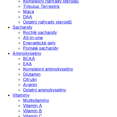
Komplexní náhrady steroidů
Tribulus Terrestris
Maca
DAA
Ostatní náhrady steroidů
Sacharidy
Rychlé sacharidy
All-in-one
Energetické gely
Pomalé sacharidy
Aminokyseliny
BCAA
EAA
Komplexní aminokyseliny
Glutamin
Citrulin
Arginin
Ostatní aminokyseliny
Vitamíny
Multivitamíny
Vitamín A
Vitamín B
Vitamín C