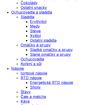
Čokolády
Ostatní snacky
Ochucovadla a sladidla
Sladidla
Erythritol
Medy
Stévie
Xylitol
Ostatní sladidla
Omáčky a sirupy
Sladké omáčky a sirupy
Slané omáčky a sirupy
Ochucovadla
Koření a sůl
Nápoje
Iontové nápoje
RTD nápoje
Energetické RTD nápoje
Shoty
Šťávy
Čaje a matcha
Káva